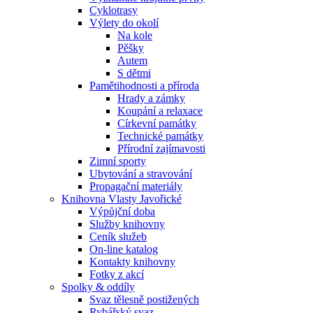
Cyklotrasy
Výlety do okolí
Na kole
Pěšky
Autem
S dětmi
Pamětihodnosti a příroda
Hrady a zámky
Koupání a relaxace
Církevní památky
Technické památky
Přírodní zajímavosti
Zimní sporty
Ubytování a stravování
Propagační materiály
Knihovna Vlasty Javořické
Výpůjční doba
Služby knihovny
Ceník služeb
On-line katalog
Kontakty knihovny
Fotky z akcí
Spolky & oddíly
Svaz tělesně postižených
Rybářský svaz