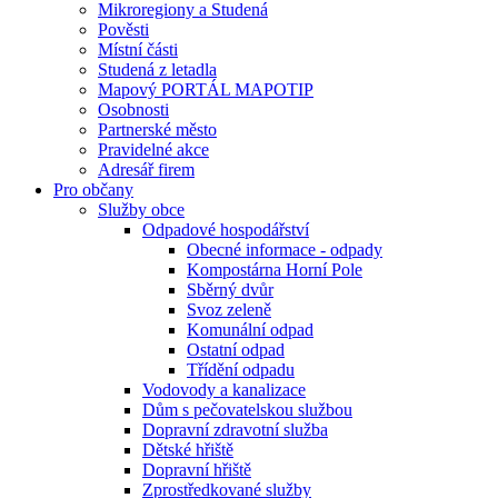
Mikroregiony a Studená
Pověsti
Místní části
Studená z letadla
Mapový PORTÁL MAPOTIP
Osobnosti
Partnerské město
Pravidelné akce
Adresář firem
Pro občany
Služby obce
Odpadové hospodářství
Obecné informace - odpady
Kompostárna Horní Pole
Sběrný dvůr
Svoz zeleně
Komunální odpad
Ostatní odpad
Třídění odpadu
Vodovody a kanalizace
Dům s pečovatelskou službou
Dopravní zdravotní služba
Dětské hřiště
Dopravní hřiště
Zprostředkované služby