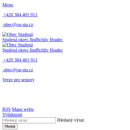
Menu
+420 384 401 911
obec@ou-stu.cz
Studená
okres Jindřichův Hradec
Studená
okres Jindřichův Hradec
+420 384 401 911
obec@ou-stu.cz
Verze pro seniory
RSS
Mapa webu
Vytisknout
Hledaný výraz
Hledat