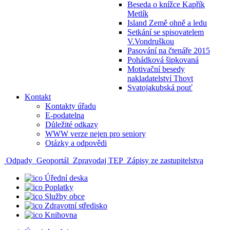
Beseda o knížce Kapřík
Metlík
Island Země ohně a ledu
Setkání se spisovatelem
V.Vondruškou
Pasování na čtenáře 2015
Pohádková šipkovaná
Motivační besedy
nakladatelství Thovt
Svatojakubská pouť
Kontakt
Kontakty úřadu
E-podatelna
Důležité odkazy
WWW verze nejen pro seniory
Otázky a odpovědi
Odpady
Geoportál
Zpravodaj TEP
Zápisy ze zastupitelstva
Úřední deska
Poplatky
Služby obce
Zdravotní středisko
Knihovna