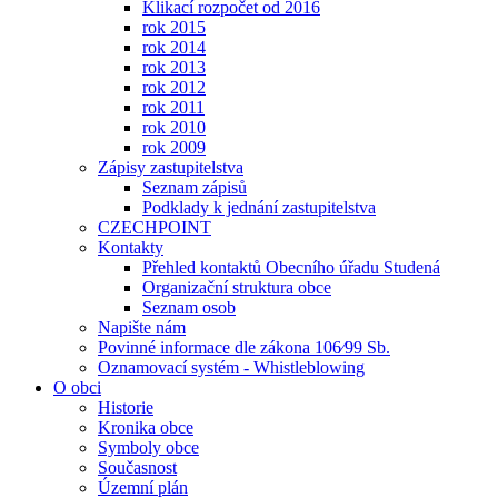
Klikací rozpočet od 2016
rok 2015
rok 2014
rok 2013
rok 2012
rok 2011
rok 2010
rok 2009
Zápisy zastupitelstva
Seznam zápisů
Podklady k jednání zastupitelstva
CZECHPOINT
Kontakty
Přehled kontaktů Obecního úřadu Studená
Organizační struktura obce
Seznam osob
Napište nám
Povinné informace dle zákona 106⁄99 Sb.
Oznamovací systém - Whistleblowing
O obci
Historie
Kronika obce
Symboly obce
Současnost
Územní plán