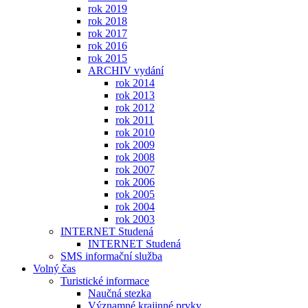
rok 2019
rok 2018
rok 2017
rok 2016
rok 2015
ARCHIV vydání
rok 2014
rok 2013
rok 2012
rok 2011
rok 2010
rok 2009
rok 2008
rok 2007
rok 2006
rok 2005
rok 2004
rok 2003
INTERNET Studená
INTERNET Studená
SMS informační služba
Volný čas
Turistické informace
Naučná stezka
Významné krajinné prvky