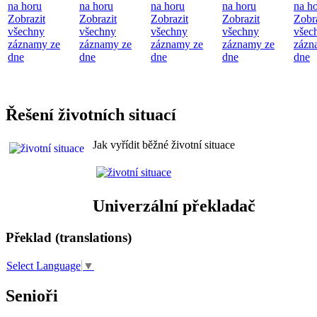
na horu
na horu
na horu
na horu
na h
Zobrazit
Zobrazit
Zobrazit
Zobrazit
Zobr
všechny
všechny
všechny
všechny
všec
záznamy ze
záznamy ze
záznamy ze
záznamy ze
zázn
dne
dne
dne
dne
dne
Řešení životních situací
Jak vyřídit běžné životní situace
Univerzální překladač
Překlad (translations)
Select Language
▼
Senioři