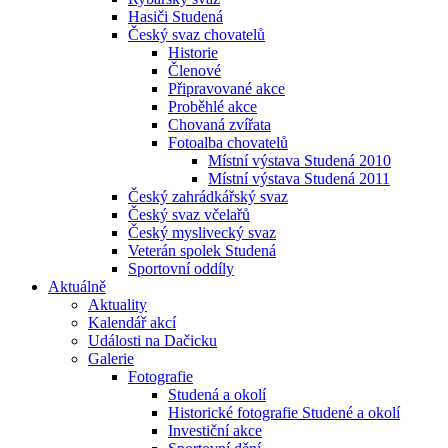
Hasiči Studená
Český svaz chovatelů
Historie
Členové
Připravované akce
Proběhlé akce
Chovaná zvířata
Fotoalba chovatelů
Místní výstava Studená 2010
Místní výstava Studená 2011
Český zahrádkářský svaz
Český svaz včelařů
Český myslivecký svaz
Veterán spolek Studená
Sportovní oddíly
Aktuálně
Aktuality
Kalendář akcí
Události na Dačicku
Galerie
Fotografie
Studená a okolí
Historické fotografie Studené a okolí
Investiční akce