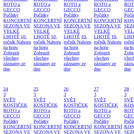
ROTO a
ROTO a
ROTO a
ROTO a
ROT
GECCO
GECCO
GECCO
GECCO
GE
Počátky
Počátky
Počátky
Počátky
Počá
KONCERTNÍ
KONCERTNÍ
KONCERTNÍ
KONCERTNÍ
KON
SEZONA VE
SEZONA VE
SEZONA VE
SEZONA VE
SEZ
VELKÉ
VELKÉ
VELKÉ
VELKÉ
VEL
LHOTĚ
10.
LHOTĚ
10.
LHOTĚ
10.
LHOTĚ
10.
LHO
ročník Nahoru
ročník Nahoru
ročník Nahoru
ročník Nahoru
ročn
na horu
na horu
na horu
na horu
na h
Zobrazit
Zobrazit
Zobrazit
Zobrazit
Zobr
všechny
všechny
všechny
všechny
všec
záznamy ze
záznamy ze
záznamy ze
záznamy ze
zázn
dne
dne
dne
dne
dne
24
25
26
27
28
3
3
3
3
3
SVĚT
SVĚT
SVĚT
SVĚT
SVĚ
KOSTIČEK
KOSTIČEK
KOSTIČEK
KOSTIČEK
KOS
ROTO a
ROTO a
ROTO a
ROTO a
ROT
GECCO
GECCO
GECCO
GECCO
GE
Počátky
Počátky
Počátky
Počátky
Počá
KONCERTNÍ
KONCERTNÍ
KONCERTNÍ
KONCERTNÍ
KON
SEZONA VE
SEZONA VE
SEZONA VE
SEZONA VE
SEZ