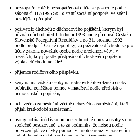
nezaopatřené děti; nezaopatřenost dítěte se posuzuje podle
zákona č. 117/1995 Sb., o státní sociální podpoře, ve znění
pozdějších předpisů,
poživatele důchodů z důchodového pojištění, kterým byl
přiznán důchod před 1. lednem 1993 podle předpisů České a
Slovenské Federativní Republiky a po 31. prosinci 1992
podle předpisů České republiky; za poživatele důchodu se pro
účely zákona považuje osoba podle předchozí věty i v
měsících, kdy jí podle předpisů o důchodovém pojištění
výplata důchodu nenáleží,
příjemce rodičovského příspěvku,
ženy na mateřské a osoby na rodičovské dovolené a osoby
pobírající peněžitou pomoc v mateřství podle předpisů o
nemocenském pojištění,
uchazeče o zaměstnání včetně uchazečů o zaměstnání, kteří
přijali krátkodobé zaměstnání,
osoby pobírající dávku pomoci v hmotné nouzi a osoby s nimi
společně posuzované, a to za podmínky, že nejsou podle
potvrzení plátce dávky pomoci v hmotné nouzi v pracovním
ani obdobném vztahu ani nevykonávají samostatnou