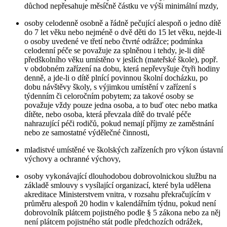
důchod nepřesahuje měsíčně částku ve výši minimální mzdy,
osoby celodenně osobně a řádně pečující alespoň o jedno dítě
do 7 let věku nebo nejméně o dvě děti do 15 let věku, nejde-li
o osoby uvedené ve třetí nebo čtvrté odrážce; podmínka
celodenní péče se považuje za splněnou i tehdy, je-li dítě
předškolního věku umístěno v jeslích (mateřské škole), popř.
v obdobném zařízení na dobu, která nepřevyšuje čtyři hodiny
denně, a jde-li o dítě plnící povinnou školní docházku, po
dobu návštěvy školy, s výjimkou umístění v zařízení s
týdenním či celoročním pobytem; za takové osoby se
považuje vždy pouze jedna osoba, a to buď otec nebo matka
dítěte, nebo osoba, která převzala dítě do trvalé péče
nahrazující péči rodičů, pokud nemají příjmy ze zaměstnání
nebo ze samostatné výdělečné činnosti,
mladistvé umístěné ve školských zařízeních pro výkon ústavní
výchovy a ochranné výchovy,
osoby vykonávající dlouhodobou dobrovolnickou službu na
základě smlouvy s vysílající organizací, které byla udělena
akreditace Ministerstvem vnitra, v rozsahu překračujícím v
průměru alespoň 20 hodin v kalendářním týdnu, pokud není
dobrovolník plátcem pojistného podle § 5 zákona nebo za něj
není plátcem pojistného stát podle předchozích odrážek,