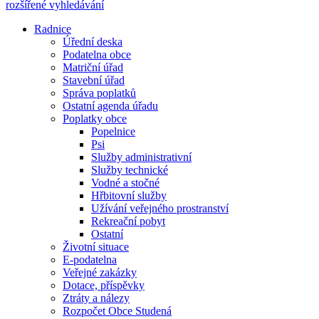
rozšířené vyhledávání
Radnice
Úřední deska
Podatelna obce
Matriční úřad
Stavební úřad
Správa poplatků
Ostatní agenda úřadu
Poplatky obce
Popelnice
Psi
Služby administrativní
Služby technické
Vodné a stočné
Hřbitovní služby
Užívání veřejného prostranství
Rekreační pobyt
Ostatní
Životní situace
E-podatelna
Veřejné zakázky
Dotace, příspěvky
Ztráty a nálezy
Rozpočet Obce Studená