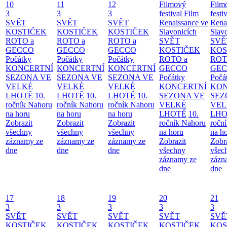
10
11
12
Filmový
Film
3
3
3
festival Film
festi
SVĚT
SVĚT
SVĚT
Renaissance ve
Rena
KOSTIČEK
KOSTIČEK
KOSTIČEK
Slavonicích
Slav
ROTO a
ROTO a
ROTO a
SVĚT
SVĚ
GECCO
GECCO
GECCO
KOSTIČEK
KOS
Počátky
Počátky
Počátky
ROTO a
ROT
KONCERTNÍ
KONCERTNÍ
KONCERTNÍ
GECCO
GE
SEZONA VE
SEZONA VE
SEZONA VE
Počátky
Počá
VELKÉ
VELKÉ
VELKÉ
KONCERTNÍ
KON
LHOTĚ
10.
LHOTĚ
10.
LHOTĚ
10.
SEZONA VE
SEZ
ročník Nahoru
ročník Nahoru
ročník Nahoru
VELKÉ
VEL
na horu
na horu
na horu
LHOTĚ
10.
LHO
Zobrazit
Zobrazit
Zobrazit
ročník Nahoru
ročn
všechny
všechny
všechny
na horu
na h
záznamy ze
záznamy ze
záznamy ze
Zobrazit
Zobr
dne
dne
dne
všechny
všec
záznamy ze
zázn
dne
dne
17
18
19
20
21
3
3
3
3
3
SVĚT
SVĚT
SVĚT
SVĚT
SVĚ
KOSTIČEK
KOSTIČEK
KOSTIČEK
KOSTIČEK
KOS