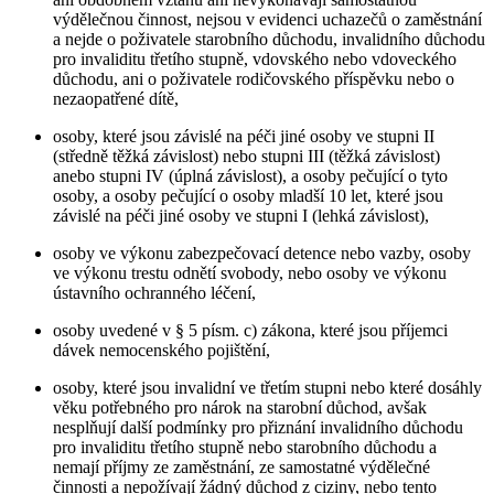
výdělečnou činnost, nejsou v evidenci uchazečů o zaměstnání
a nejde o poživatele starobního důchodu, invalidního důchodu
pro invaliditu třetího stupně, vdovského nebo vdoveckého
důchodu, ani o poživatele rodičovského příspěvku nebo o
nezaopatřené dítě,
osoby, které jsou závislé na péči jiné osoby ve stupni II
(středně těžká závislost) nebo stupni III (těžká závislost)
anebo stupni IV (úplná závislost), a osoby pečující o tyto
osoby, a osoby pečující o osoby mladší 10 let, které jsou
závislé na péči jiné osoby ve stupni I (lehká závislost),
osoby ve výkonu zabezpečovací detence nebo vazby, osoby
ve výkonu trestu odnětí svobody, nebo osoby ve výkonu
ústavního ochranného léčení,
osoby uvedené v § 5 písm. c) zákona, které jsou příjemci
dávek nemocenského pojištění,
osoby, které jsou invalidní ve třetím stupni nebo které dosáhly
věku potřebného pro nárok na starobní důchod, avšak
nesplňují další podmínky pro přiznání invalidního důchodu
pro invaliditu třetího stupně nebo starobního důchodu a
nemají příjmy ze zaměstnání, ze samostatné výdělečné
činnosti a nepožívají žádný důchod z ciziny, nebo tento