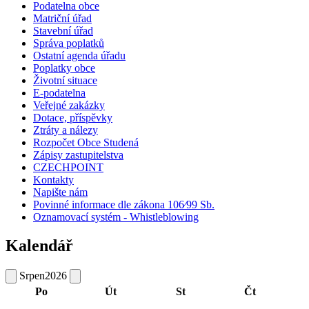
Podatelna obce
Matriční úřad
Stavební úřad
Správa poplatků
Ostatní agenda úřadu
Poplatky obce
Životní situace
E-podatelna
Veřejné zakázky
Dotace, příspěvky
Ztráty a nálezy
Rozpočet Obce Studená
Zápisy zastupitelstva
CZECHPOINT
Kontakty
Napište nám
Povinné informace dle zákona 106⁄99 Sb.
Oznamovací systém - Whistleblowing
Kalendář
Srpen
2026
Po
Út
St
Čt