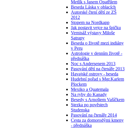
Metlík s Janem Opatřilem
Beseda Láska v oblacích
Autorské čtení dětí ze ZŠ
2012
Stopem na Nordkapp
Jak postavit vejce na špičku
Vernisáž výstavy Miloše
Satrapy
Beseda o životě mezi indiány
v Peru
Astrologie v denním životě -
přednáška
Noc s Andersenem 2013
Pasování dětí na čtenáře 2013
Havajské ostrovy - beseda
Hudební pořad s Mgr.Karlem
Plockem
Mexiko a Quatemala
Na ryby do Kanady
Besedy s Arnoštem Vašíčkem
Stezka po pověstech
Studenska
Pasování na čtenáře 2014
Cesta za domorodými kmeny
- přednáška