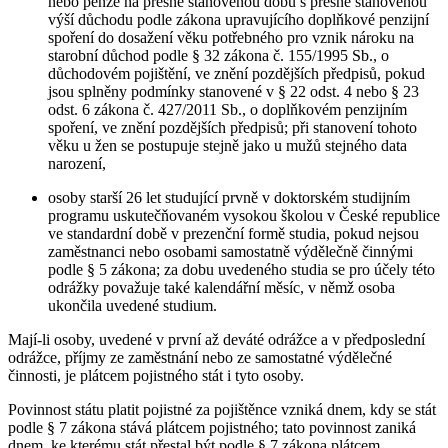
nebo penze na přesně stanovenou dobu s přesně stanovenou
výší důchodu podle zákona upravujícího doplňkové penzijní
spoření do dosažení věku potřebného pro vznik nároku na
starobní důchod podle § 32 zákona č. 155/1995 Sb., o
důchodovém pojištění, ve znění pozdějších předpisů, pokud
jsou splněny podmínky stanovené v § 22 odst. 4 nebo § 23
odst. 6 zákona č. 427/2011 Sb., o doplňkovém penzijním
spoření, ve znění pozdějších předpisů; při stanovení tohoto
věku u žen se postupuje stejně jako u mužů stejného data
narození,
osoby starší 26 let studující prvně v doktorském studijním
programu uskutečňovaném vysokou školou v České republice
ve standardní době v prezenční formě studia, pokud nejsou
zaměstnanci nebo osobami samostatně výdělečně činnými
podle § 5 zákona; za dobu uvedeného studia se pro účely této
odrážky považuje také kalendářní měsíc, v němž osoba
ukončila uvedené studium.
Mají-li osoby, uvedené v první až deváté odrážce a v předposlední
odrážce, příjmy ze zaměstnání nebo ze samostatné výdělečné
činnosti, je plátcem pojistného stát i tyto osoby.
Povinnost státu platit pojistné za pojištěnce vzniká dnem, kdy se stát
podle § 7 zákona stává plátcem pojistného; tato povinnost zaniká
dnem, ke kterému stát přestal být podle § 7 zákona plátcem