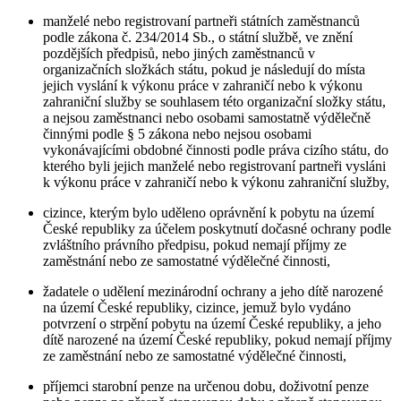
manželé nebo registrovaní partneři státních zaměstnanců
podle zákona č. 234/2014 Sb., o státní službě, ve znění
pozdějších předpisů, nebo jiných zaměstnanců v
organizačních složkách státu, pokud je následují do místa
jejich vyslání k výkonu práce v zahraničí nebo k výkonu
zahraniční služby se souhlasem této organizační složky státu,
a nejsou zaměstnanci nebo osobami samostatně výdělečně
činnými podle § 5 zákona nebo nejsou osobami
vykonávajícími obdobné činnosti podle práva cizího státu, do
kterého byli jejich manželé nebo registrovaní partneři vysláni
k výkonu práce v zahraničí nebo k výkonu zahraniční služby,
cizince, kterým bylo uděleno oprávnění k pobytu na území
České republiky za účelem poskytnutí dočasné ochrany podle
zvláštního právního předpisu, pokud nemají příjmy ze
zaměstnání nebo ze samostatné výdělečné činnosti,
žadatele o udělení mezinárodní ochrany a jeho dítě narozené
na území České republiky, cizince, jemuž bylo vydáno
potvrzení o strpění pobytu na území České republiky, a jeho
dítě narozené na území České republiky, pokud nemají příjmy
ze zaměstnání nebo ze samostatné výdělečné činnosti,
příjemci starobní penze na určenou dobu, doživotní penze