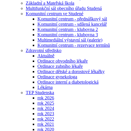
Základní a Mateřská škola
Multifunkční sál obecního úřadu Studená
Komunitní centrum ve Studené
Komunitní centrum - přednáškový sál
Komunitní centrum - sdílená kancelář
Komunitní centrum - klubovna 2
Komunitní centrum - klubovna 3
Multimediální výstavní sál (galerie)
Komunitní centrum - rezervace termínů
Zdravotní středisko
Aktuálně
Ordinace obvodního lékaře
Ordinace zubního lékaře
Ordinace dětské a dorostové lékařky
Ordinace gynekologa
Ordinace interní a diabetologická
Lékárna
TEP Studenska
rok 2026
rok 2025
rok 2024
rok 2023
rok 2022
rok 2021
rok 2020