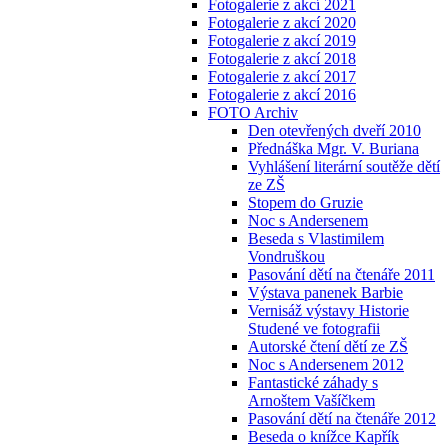
Fotogalerie z akcí 2021
Fotogalerie z akcí 2020
Fotogalerie z akcí 2019
Fotogalerie z akcí 2018
Fotogalerie z akcí 2017
Fotogalerie z akcí 2016
FOTO Archiv
Den otevřených dveří 2010
Přednáška Mgr. V. Buriana
Vyhlášení literární soutěže dětí
ze ZŠ
Stopem do Gruzie
Noc s Andersenem
Beseda s Vlastimilem
Vondruškou
Pasování dětí na čtenáře 2011
Výstava panenek Barbie
Vernisáž výstavy Historie
Studené ve fotografii
Autorské čtení dětí ze ZŠ
Noc s Andersenem 2012
Fantastické záhady s
Arnoštem Vašíčkem
Pasování dětí na čtenáře 2012
Beseda o knížce Kapřík