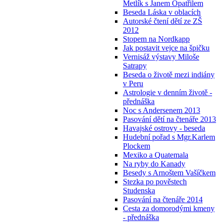
Metlík s Janem Opatřilem
Beseda Láska v oblacích
Autorské čtení dětí ze ZŠ
2012
Stopem na Nordkapp
Jak postavit vejce na špičku
Vernisáž výstavy Miloše
Satrapy
Beseda o životě mezi indiány
v Peru
Astrologie v denním životě -
přednáška
Noc s Andersenem 2013
Pasování dětí na čtenáře 2013
Havajské ostrovy - beseda
Hudební pořad s Mgr.Karlem
Plockem
Mexiko a Quatemala
Na ryby do Kanady
Besedy s Arnoštem Vašíčkem
Stezka po pověstech
Studenska
Pasování na čtenáře 2014
Cesta za domorodými kmeny
- přednáška