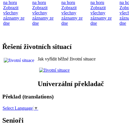
na horu
na horu
na horu
na horu
na h
Zobrazit
Zobrazit
Zobrazit
Zobrazit
Zobr
všechny
všechny
všechny
všechny
všec
záznamy ze
záznamy ze
záznamy ze
záznamy ze
zázn
dne
dne
dne
dne
dne
Řešení životních situací
Jak vyřídit běžné životní situace
Univerzální překladač
Překlad (translations)
Select Language
▼
Senioři