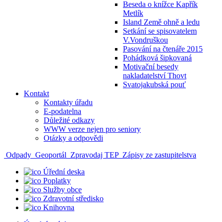
Beseda o knížce Kapřík
Metlík
Island Země ohně a ledu
Setkání se spisovatelem
V.Vondruškou
Pasování na čtenáře 2015
Pohádková šipkovaná
Motivační besedy
nakladatelství Thovt
Svatojakubská pouť
Kontakt
Kontakty úřadu
E-podatelna
Důležité odkazy
WWW verze nejen pro seniory
Otázky a odpovědi
Odpady
Geoportál
Zpravodaj TEP
Zápisy ze zastupitelstva
Úřední deska
Poplatky
Služby obce
Zdravotní středisko
Knihovna