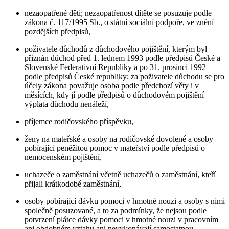
nezaopatřené děti; nezaopatřenost dítěte se posuzuje podle
zákona č. 117/1995 Sb., o státní sociální podpoře, ve znění
pozdějších předpisů,
poživatele důchodů z důchodového pojištění, kterým byl
přiznán důchod před 1. lednem 1993 podle předpisů České a
Slovenské Federativní Republiky a po 31. prosinci 1992
podle předpisů České republiky; za poživatele důchodu se pro
účely zákona považuje osoba podle předchozí věty i v
měsících, kdy jí podle předpisů o důchodovém pojištění
výplata důchodu nenáleží,
příjemce rodičovského příspěvku,
ženy na mateřské a osoby na rodičovské dovolené a osoby
pobírající peněžitou pomoc v mateřství podle předpisů o
nemocenském pojištění,
uchazeče o zaměstnání včetně uchazečů o zaměstnání, kteří
přijali krátkodobé zaměstnání,
osoby pobírající dávku pomoci v hmotné nouzi a osoby s nimi
společně posuzované, a to za podmínky, že nejsou podle
potvrzení plátce dávky pomoci v hmotné nouzi v pracovním
ani obdobném vztahu ani nevykonávají samostatnou