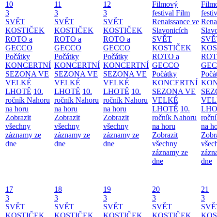
10
11
12
Filmový
Film
3
3
3
festival Film
festi
SVĚT
SVĚT
SVĚT
Renaissance ve
Rena
KOSTIČEK
KOSTIČEK
KOSTIČEK
Slavonicích
Slav
ROTO a
ROTO a
ROTO a
SVĚT
SVĚ
GECCO
GECCO
GECCO
KOSTIČEK
KOS
Počátky
Počátky
Počátky
ROTO a
ROT
KONCERTNÍ
KONCERTNÍ
KONCERTNÍ
GECCO
GE
SEZONA VE
SEZONA VE
SEZONA VE
Počátky
Počá
VELKÉ
VELKÉ
VELKÉ
KONCERTNÍ
KON
LHOTĚ
10.
LHOTĚ
10.
LHOTĚ
10.
SEZONA VE
SEZ
ročník Nahoru
ročník Nahoru
ročník Nahoru
VELKÉ
VEL
na horu
na horu
na horu
LHOTĚ
10.
LHO
Zobrazit
Zobrazit
Zobrazit
ročník Nahoru
ročn
všechny
všechny
všechny
na horu
na h
záznamy ze
záznamy ze
záznamy ze
Zobrazit
Zobr
dne
dne
dne
všechny
všec
záznamy ze
zázn
dne
dne
17
18
19
20
21
3
3
3
3
3
SVĚT
SVĚT
SVĚT
SVĚT
SVĚ
KOSTIČEK
KOSTIČEK
KOSTIČEK
KOSTIČEK
KOS