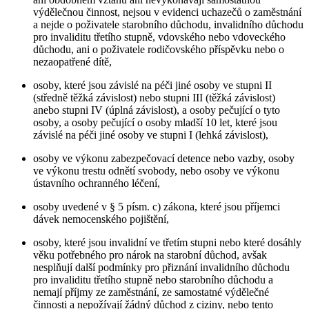
výdělečnou činnost, nejsou v evidenci uchazečů o zaměstnání
a nejde o poživatele starobního důchodu, invalidního důchodu
pro invaliditu třetího stupně, vdovského nebo vdoveckého
důchodu, ani o poživatele rodičovského příspěvku nebo o
nezaopatřené dítě,
osoby, které jsou závislé na péči jiné osoby ve stupni II
(středně těžká závislost) nebo stupni III (těžká závislost)
anebo stupni IV (úplná závislost), a osoby pečující o tyto
osoby, a osoby pečující o osoby mladší 10 let, které jsou
závislé na péči jiné osoby ve stupni I (lehká závislost),
osoby ve výkonu zabezpečovací detence nebo vazby, osoby
ve výkonu trestu odnětí svobody, nebo osoby ve výkonu
ústavního ochranného léčení,
osoby uvedené v § 5 písm. c) zákona, které jsou příjemci
dávek nemocenského pojištění,
osoby, které jsou invalidní ve třetím stupni nebo které dosáhly
věku potřebného pro nárok na starobní důchod, avšak
nesplňují další podmínky pro přiznání invalidního důchodu
pro invaliditu třetího stupně nebo starobního důchodu a
nemají příjmy ze zaměstnání, ze samostatné výdělečné
činnosti a nepožívají žádný důchod z ciziny, nebo tento