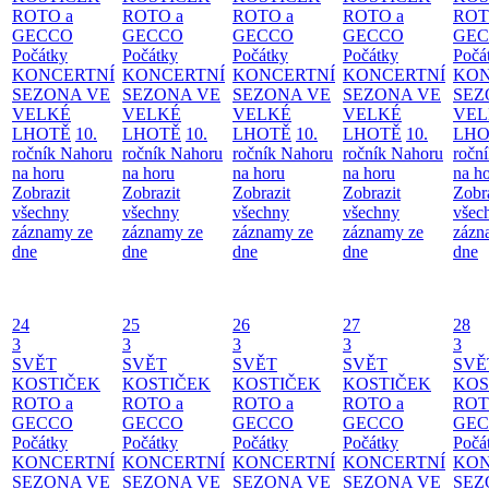
ROTO a
ROTO a
ROTO a
ROTO a
ROT
GECCO
GECCO
GECCO
GECCO
GE
Počátky
Počátky
Počátky
Počátky
Počá
KONCERTNÍ
KONCERTNÍ
KONCERTNÍ
KONCERTNÍ
KON
SEZONA VE
SEZONA VE
SEZONA VE
SEZONA VE
SEZ
VELKÉ
VELKÉ
VELKÉ
VELKÉ
VEL
LHOTĚ
10.
LHOTĚ
10.
LHOTĚ
10.
LHOTĚ
10.
LHO
ročník Nahoru
ročník Nahoru
ročník Nahoru
ročník Nahoru
ročn
na horu
na horu
na horu
na horu
na h
Zobrazit
Zobrazit
Zobrazit
Zobrazit
Zobr
všechny
všechny
všechny
všechny
všec
záznamy ze
záznamy ze
záznamy ze
záznamy ze
zázn
dne
dne
dne
dne
dne
24
25
26
27
28
3
3
3
3
3
SVĚT
SVĚT
SVĚT
SVĚT
SVĚ
KOSTIČEK
KOSTIČEK
KOSTIČEK
KOSTIČEK
KOS
ROTO a
ROTO a
ROTO a
ROTO a
ROT
GECCO
GECCO
GECCO
GECCO
GE
Počátky
Počátky
Počátky
Počátky
Počá
KONCERTNÍ
KONCERTNÍ
KONCERTNÍ
KONCERTNÍ
KON
SEZONA VE
SEZONA VE
SEZONA VE
SEZONA VE
SEZ