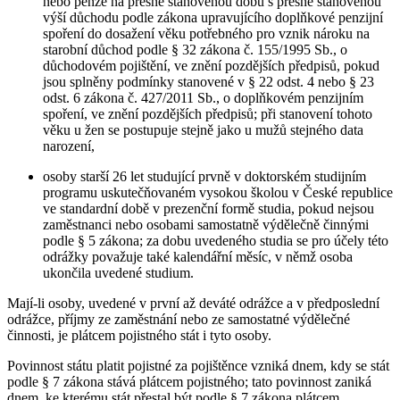
nebo penze na přesně stanovenou dobu s přesně stanovenou
výší důchodu podle zákona upravujícího doplňkové penzijní
spoření do dosažení věku potřebného pro vznik nároku na
starobní důchod podle § 32 zákona č. 155/1995 Sb., o
důchodovém pojištění, ve znění pozdějších předpisů, pokud
jsou splněny podmínky stanovené v § 22 odst. 4 nebo § 23
odst. 6 zákona č. 427/2011 Sb., o doplňkovém penzijním
spoření, ve znění pozdějších předpisů; při stanovení tohoto
věku u žen se postupuje stejně jako u mužů stejného data
narození,
osoby starší 26 let studující prvně v doktorském studijním
programu uskutečňovaném vysokou školou v České republice
ve standardní době v prezenční formě studia, pokud nejsou
zaměstnanci nebo osobami samostatně výdělečně činnými
podle § 5 zákona; za dobu uvedeného studia se pro účely této
odrážky považuje také kalendářní měsíc, v němž osoba
ukončila uvedené studium.
Mají-li osoby, uvedené v první až deváté odrážce a v předposlední
odrážce, příjmy ze zaměstnání nebo ze samostatné výdělečné
činnosti, je plátcem pojistného stát i tyto osoby.
Povinnost státu platit pojistné za pojištěnce vzniká dnem, kdy se stát
podle § 7 zákona stává plátcem pojistného; tato povinnost zaniká
dnem, ke kterému stát přestal být podle § 7 zákona plátcem