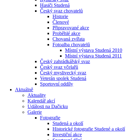
Hasiči Studená
Český svaz chovatelů
Historie
Členové
Připravované akce
Proběhlé akce
Chovaná zvířata
Fotoalba chovatelů
Místní výstava Studená 2010
Místní výstava Studená 2011
Český zahrádkářský svaz
Český svaz včelařů
Český myslivecký svaz
Veterán spolek Studená
Sportovní oddíly
Aktuálně
Aktuality
Kalendář akcí
Události na Dačicku
Galerie
Fotografie
Studená a okolí
Historické fotografie Studené a okolí
Investiční akce