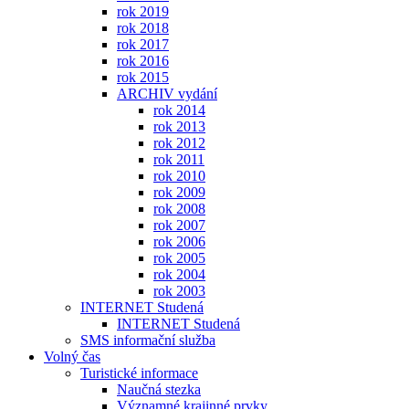
rok 2019
rok 2018
rok 2017
rok 2016
rok 2015
ARCHIV vydání
rok 2014
rok 2013
rok 2012
rok 2011
rok 2010
rok 2009
rok 2008
rok 2007
rok 2006
rok 2005
rok 2004
rok 2003
INTERNET Studená
INTERNET Studená
SMS informační služba
Volný čas
Turistické informace
Naučná stezka
Významné krajinné prvky