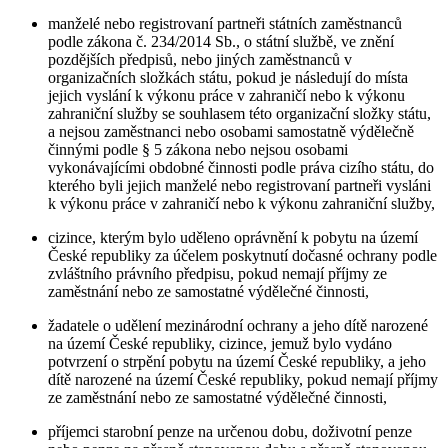
manželé nebo registrovaní partneři státních zaměstnanců
podle zákona č. 234/2014 Sb., o státní službě, ve znění
pozdějších předpisů, nebo jiných zaměstnanců v
organizačních složkách státu, pokud je následují do místa
jejich vyslání k výkonu práce v zahraničí nebo k výkonu
zahraniční služby se souhlasem této organizační složky státu,
a nejsou zaměstnanci nebo osobami samostatně výdělečně
činnými podle § 5 zákona nebo nejsou osobami
vykonávajícími obdobné činnosti podle práva cizího státu, do
kterého byli jejich manželé nebo registrovaní partneři vysláni
k výkonu práce v zahraničí nebo k výkonu zahraniční služby,
cizince, kterým bylo uděleno oprávnění k pobytu na území
České republiky za účelem poskytnutí dočasné ochrany podle
zvláštního právního předpisu, pokud nemají příjmy ze
zaměstnání nebo ze samostatné výdělečné činnosti,
žadatele o udělení mezinárodní ochrany a jeho dítě narozené
na území České republiky, cizince, jemuž bylo vydáno
potvrzení o strpění pobytu na území České republiky, a jeho
dítě narozené na území České republiky, pokud nemají příjmy
ze zaměstnání nebo ze samostatné výdělečné činnosti,
příjemci starobní penze na určenou dobu, doživotní penze