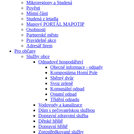
Mikroregiony a Studená
Pověsti
Místní části
Studená z letadla
Mapový PORTÁL MAPOTIP
Osobnosti
Partnerské město
Pravidelné akce
Adresář firem
Pro občany
Služby obce
Odpadové hospodářství
Obecné informace - odpady
Kompostárna Horní Pole
Sběrný dvůr
Svoz zeleně
Komunální odpad
Ostatní odpad
Třídění odpadu
Vodovody a kanalizace
Dům s pečovatelskou službou
Dopravní zdravotní služba
Dětské hřiště
Dopravní hřiště
Zprostředkované služby