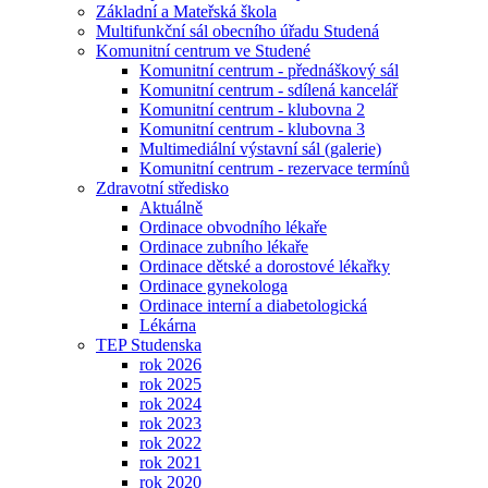
Základní a Mateřská škola
Multifunkční sál obecního úřadu Studená
Komunitní centrum ve Studené
Komunitní centrum - přednáškový sál
Komunitní centrum - sdílená kancelář
Komunitní centrum - klubovna 2
Komunitní centrum - klubovna 3
Multimediální výstavní sál (galerie)
Komunitní centrum - rezervace termínů
Zdravotní středisko
Aktuálně
Ordinace obvodního lékaře
Ordinace zubního lékaře
Ordinace dětské a dorostové lékařky
Ordinace gynekologa
Ordinace interní a diabetologická
Lékárna
TEP Studenska
rok 2026
rok 2025
rok 2024
rok 2023
rok 2022
rok 2021
rok 2020