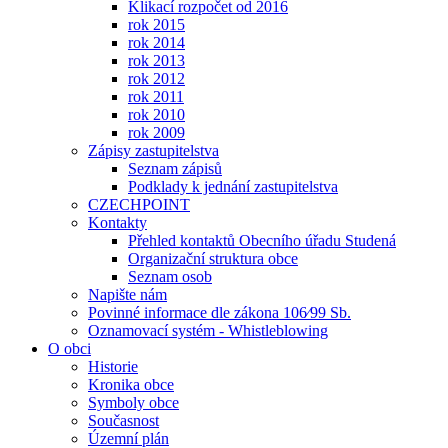
Klikací rozpočet od 2016
rok 2015
rok 2014
rok 2013
rok 2012
rok 2011
rok 2010
rok 2009
Zápisy zastupitelstva
Seznam zápisů
Podklady k jednání zastupitelstva
CZECHPOINT
Kontakty
Přehled kontaktů Obecního úřadu Studená
Organizační struktura obce
Seznam osob
Napište nám
Povinné informace dle zákona 106⁄99 Sb.
Oznamovací systém - Whistleblowing
O obci
Historie
Kronika obce
Symboly obce
Současnost
Územní plán