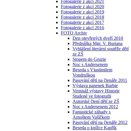
Fotogalerie z akcí 2021
Fotogalerie z akcí 2020
Fotogalerie z akcí 2019
Fotogalerie z akcí 2018
Fotogalerie z akcí 2017
Fotogalerie z akcí 2016
FOTO Archiv
Den otevřených dveří 2010
Přednáška Mgr. V. Buriana
Vyhlášení literární soutěže dětí
ze ZŠ
Stopem do Gruzie
Noc s Andersenem
Beseda s Vlastimilem
Vondruškou
Pasování dětí na čtenáře 2011
Výstava panenek Barbie
Vernisáž výstavy Historie
Studené ve fotografii
Autorské čtení dětí ze ZŠ
Noc s Andersenem 2012
Fantastické záhady s
Arnoštem Vašíčkem
Pasování dětí na čtenáře 2012
Beseda o knížce Kapřík