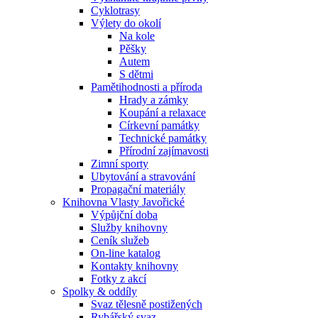
Cyklotrasy
Výlety do okolí
Na kole
Pěšky
Autem
S dětmi
Pamětihodnosti a příroda
Hrady a zámky
Koupání a relaxace
Církevní památky
Technické památky
Přírodní zajímavosti
Zimní sporty
Ubytování a stravování
Propagační materiály
Knihovna Vlasty Javořické
Výpůjční doba
Služby knihovny
Ceník služeb
On-line katalog
Kontakty knihovny
Fotky z akcí
Spolky & oddíly
Svaz tělesně postižených
Rybářský svaz