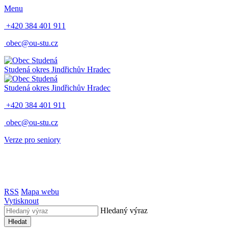
Menu
+420 384 401 911
obec@ou-stu.cz
Studená
okres Jindřichův Hradec
Studená
okres Jindřichův Hradec
+420 384 401 911
obec@ou-stu.cz
Verze pro seniory
RSS
Mapa webu
Vytisknout
Hledaný výraz
Hledat