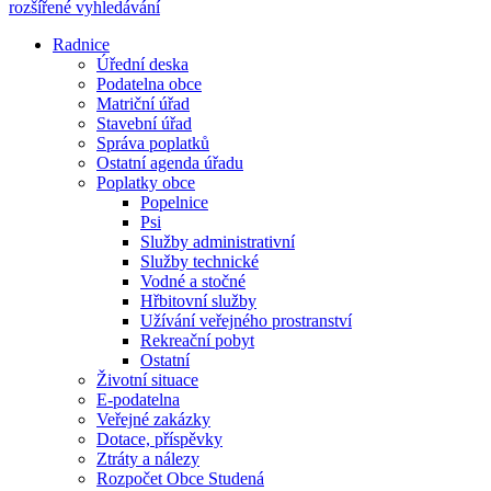
rozšířené vyhledávání
Radnice
Úřední deska
Podatelna obce
Matriční úřad
Stavební úřad
Správa poplatků
Ostatní agenda úřadu
Poplatky obce
Popelnice
Psi
Služby administrativní
Služby technické
Vodné a stočné
Hřbitovní služby
Užívání veřejného prostranství
Rekreační pobyt
Ostatní
Životní situace
E-podatelna
Veřejné zakázky
Dotace, příspěvky
Ztráty a nálezy
Rozpočet Obce Studená