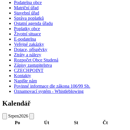
Podatelna obce
Matriční úřad
Stavební úřad
Správa poplatků
Ostatní agenda úřadu
Poplatky obce
Životní situace
E-podatelna
Veřejné zakázky
Dotace, příspěvky
Ztráty a nálezy
Rozpočet Obce Studená
Zápisy zastupitelstva
CZECHPOINT
Kontakty
Napište nám
Povinné informace dle zákona 106⁄99 Sb.
Oznamovací systém - Whistleblowing
Kalendář
Srpen
2026
Po
Út
St
Čt