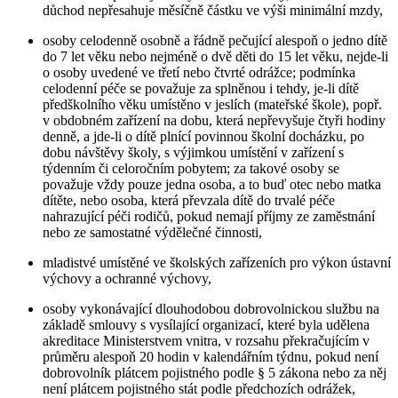
důchod nepřesahuje měsíčně částku ve výši minimální mzdy,
osoby celodenně osobně a řádně pečující alespoň o jedno dítě
do 7 let věku nebo nejméně o dvě děti do 15 let věku, nejde-li
o osoby uvedené ve třetí nebo čtvrté odrážce; podmínka
celodenní péče se považuje za splněnou i tehdy, je-li dítě
předškolního věku umístěno v jeslích (mateřské škole), popř.
v obdobném zařízení na dobu, která nepřevyšuje čtyři hodiny
denně, a jde-li o dítě plnící povinnou školní docházku, po
dobu návštěvy školy, s výjimkou umístění v zařízení s
týdenním či celoročním pobytem; za takové osoby se
považuje vždy pouze jedna osoba, a to buď otec nebo matka
dítěte, nebo osoba, která převzala dítě do trvalé péče
nahrazující péči rodičů, pokud nemají příjmy ze zaměstnání
nebo ze samostatné výdělečné činnosti,
mladistvé umístěné ve školských zařízeních pro výkon ústavní
výchovy a ochranné výchovy,
osoby vykonávající dlouhodobou dobrovolnickou službu na
základě smlouvy s vysílající organizací, které byla udělena
akreditace Ministerstvem vnitra, v rozsahu překračujícím v
průměru alespoň 20 hodin v kalendářním týdnu, pokud není
dobrovolník plátcem pojistného podle § 5 zákona nebo za něj
není plátcem pojistného stát podle předchozích odrážek,