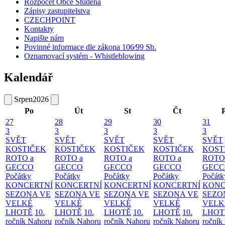
Rozpočet Obce Studená
Zápisy zastupitelstva
CZECHPOINT
Kontakty
Napište nám
Povinné informace dle zákona 106⁄99 Sb.
Oznamovací systém - Whistleblowing
Kalendář
Srpen
2026
Po
Út
St
Čt
27
28
29
30
31
3
3
3
3
3
SVĚT
SVĚT
SVĚT
SVĚT
SVĚT
KOSTIČEK
KOSTIČEK
KOSTIČEK
KOSTIČEK
KOST
ROTO a
ROTO a
ROTO a
ROTO a
ROTO
GECCO
GECCO
GECCO
GECCO
GECC
Počátky
Počátky
Počátky
Počátky
Počátk
KONCERTNÍ
KONCERTNÍ
KONCERTNÍ
KONCERTNÍ
KONC
SEZONA VE
SEZONA VE
SEZONA VE
SEZONA VE
SEZO
VELKÉ
VELKÉ
VELKÉ
VELKÉ
VELK
LHOTĚ
10.
LHOTĚ
10.
LHOTĚ
10.
LHOTĚ
10.
LHOT
ročník Nahoru
ročník Nahoru
ročník Nahoru
ročník Nahoru
ročník