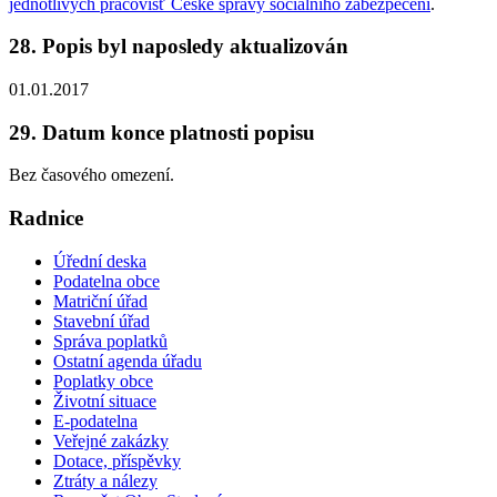
jednotlivých pracovišť České správy sociálního zabezpečení
.
28. Popis byl naposledy aktualizován
01.01.2017
29. Datum konce platnosti popisu
Bez časového omezení.
Radnice
Úřední deska
Podatelna obce
Matriční úřad
Stavební úřad
Správa poplatků
Ostatní agenda úřadu
Poplatky obce
Životní situace
E-podatelna
Veřejné zakázky
Dotace, příspěvky
Ztráty a nálezy