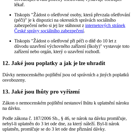
lékař.
Tiskopis "Žádost o ošetřovné osoby, která převzala ošetřování
(péči)" je k dispozici na okresních správách sociálního
zabezpečení nebo si jej lze stáhnout z
internetových stránek
České správy sociálního zabezpečení
.
Tiskopis "Žádost o ošetřovné při péči o dítě do 10 let z
důvodu uzavření výchovného zařízení (školy)" vystavuje toto
zařízení nebo orgán, který o uzavření rozhodl.
12. Jaké jsou poplatky a jak je lze uhradit
Dávky nemocenského pojištění jsou od správních a jiných poplatků
osvobozeny.
13. Jaké jsou lhůty pro vyřízení
Zákon o nemocenském pojištění nestanoví lhůtu k uplatnění nároku
na dávku.
Podle zákona č. 187/2006 Sb., § 46, se nárok na dávku promlčuje,
nebyl-li uplatněn do 3 let ode dne, za který náleží. Byl-li nárok
uplatněn, promlčuje se do 3 let ode dne přiznání dávky.