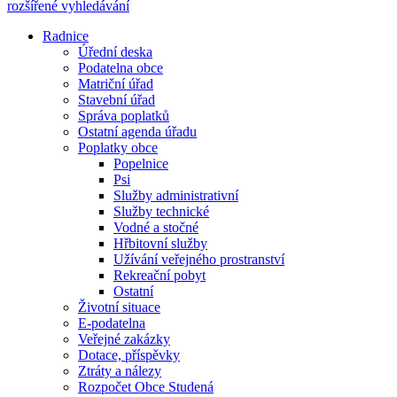
rozšířené vyhledávání
Radnice
Úřední deska
Podatelna obce
Matriční úřad
Stavební úřad
Správa poplatků
Ostatní agenda úřadu
Poplatky obce
Popelnice
Psi
Služby administrativní
Služby technické
Vodné a stočné
Hřbitovní služby
Užívání veřejného prostranství
Rekreační pobyt
Ostatní
Životní situace
E-podatelna
Veřejné zakázky
Dotace, příspěvky
Ztráty a nálezy
Rozpočet Obce Studená