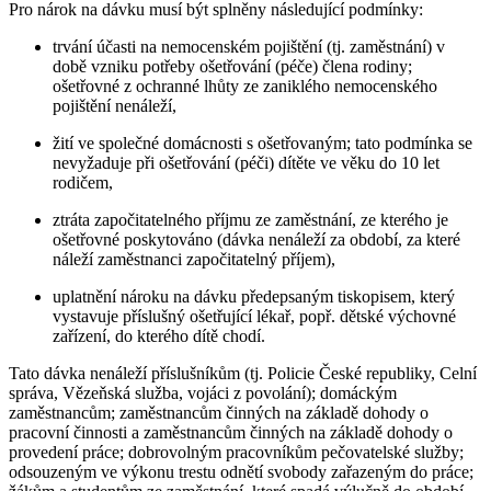
Pro nárok na dávku musí být splněny následující podmínky:
trvání účasti na nemocenském pojištění (tj. zaměstnání) v
době vzniku potřeby ošetřování (péče) člena rodiny;
ošetřovné z ochranné lhůty ze zaniklého nemocenského
pojištění nenáleží,
žití ve společné domácnosti s ošetřovaným; tato podmínka se
nevyžaduje při ošetřování (péči) dítěte ve věku do 10 let
rodičem,
ztráta započitatelného příjmu ze zaměstnání, ze kterého je
ošetřovné poskytováno (dávka nenáleží za období, za které
náleží zaměstnanci započitatelný příjem),
uplatnění nároku na dávku předepsaným tiskopisem, který
vystavuje příslušný ošetřující lékař, popř. dětské výchovné
zařízení, do kterého dítě chodí.
Tato dávka nenáleží příslušníkům (tj. Policie České republiky, Celní
správa, Vězeňská služba, vojáci z povolání); domáckým
zaměstnancům; zaměstnancům činných na základě dohody o
pracovní činnosti a zaměstnancům činných na základě dohody o
provedení práce; dobrovolným pracovníkům pečovatelské služby;
odsouzeným ve výkonu trestu odnětí svobody zařazeným do práce;