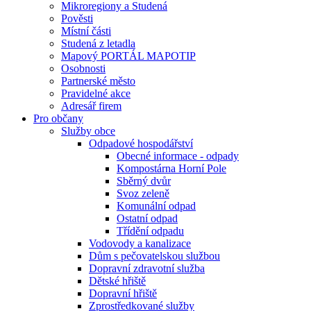
Mikroregiony a Studená
Pověsti
Místní části
Studená z letadla
Mapový PORTÁL MAPOTIP
Osobnosti
Partnerské město
Pravidelné akce
Adresář firem
Pro občany
Služby obce
Odpadové hospodářství
Obecné informace - odpady
Kompostárna Horní Pole
Sběrný dvůr
Svoz zeleně
Komunální odpad
Ostatní odpad
Třídění odpadu
Vodovody a kanalizace
Dům s pečovatelskou službou
Dopravní zdravotní služba
Dětské hřiště
Dopravní hřiště
Zprostředkované služby