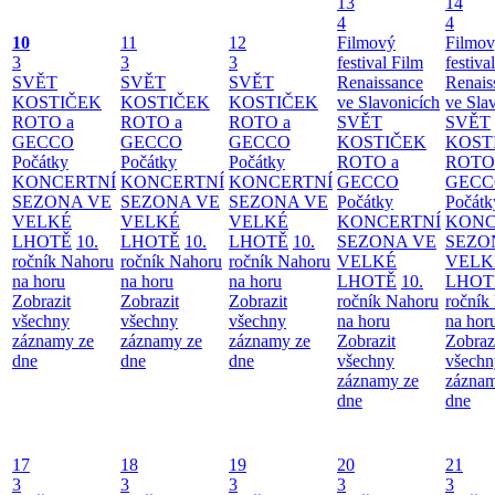
13
14
4
4
10
11
12
Filmový
Filmo
3
3
3
festival Film
festiva
SVĚT
SVĚT
SVĚT
Renaissance
Renais
KOSTIČEK
KOSTIČEK
KOSTIČEK
ve Slavonicích
ve Sla
ROTO a
ROTO a
ROTO a
SVĚT
SVĚT
GECCO
GECCO
GECCO
KOSTIČEK
KOST
Počátky
Počátky
Počátky
ROTO a
ROTO
KONCERTNÍ
KONCERTNÍ
KONCERTNÍ
GECCO
GECC
SEZONA VE
SEZONA VE
SEZONA VE
Počátky
Počátk
VELKÉ
VELKÉ
VELKÉ
KONCERTNÍ
KONC
LHOTĚ
10.
LHOTĚ
10.
LHOTĚ
10.
SEZONA VE
SEZO
ročník Nahoru
ročník Nahoru
ročník Nahoru
VELKÉ
VELK
na horu
na horu
na horu
LHOTĚ
10.
LHOT
Zobrazit
Zobrazit
Zobrazit
ročník Nahoru
ročník
všechny
všechny
všechny
na horu
na hor
záznamy ze
záznamy ze
záznamy ze
Zobrazit
Zobraz
dne
dne
dne
všechny
všechn
záznamy ze
záznam
dne
dne
17
18
19
20
21
3
3
3
3
3