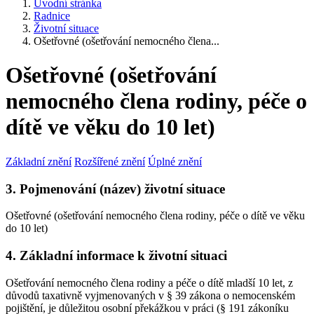
Úvodní stránka
Radnice
Životní situace
Ošetřovné (ošetřování nemocného člena...
Ošetřovné (ošetřování
nemocného člena rodiny, péče o
dítě ve věku do 10 let)
Základní znění
Rozšířené znění
Úplné znění
3. Pojmenování (název) životní situace
Ošetřovné (ošetřování nemocného člena rodiny, péče o dítě ve věku
do 10 let)
4. Základní informace k životní situaci
Ošetřování nemocného člena rodiny a péče o dítě mladší 10 let, z
důvodů taxativně vyjmenovaných v § 39 zákona o nemocenském
pojištění, je důležitou osobní překážkou v práci (§ 191 zákoníku