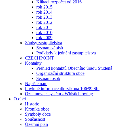
Klikací rozpočet od 2016
rok 2015
rok 2014
rok 2013
rok 2012
rok 2011
rok 2010
rok 2009
Zápisy zastupitelstva
Seznam zápisů
Podklady k jednání zastupitelstva
CZECHPOINT
Kontakty
Přehled kontaktů Obecního úřadu Studená
Organizační struktura obce
Seznam osob
Napište nám
Povinné informace dle zákona 106⁄99 Sb.
Oznamovací systém - Whistleblowing
O obci
Historie
Kronika obce
Symboly obce
Současnost
Územní plán