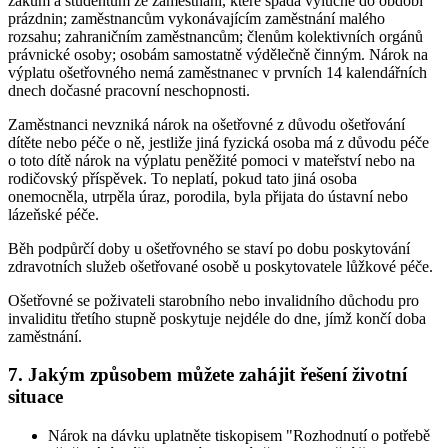
žákům a studentům ze zaměstnání, které spadá výlučně do období
prázdnin; zaměstnancům vykonávajícím zaměstnání malého
rozsahu; zahraničním zaměstnancům; členům kolektivních orgánů
právnické osoby; osobám samostatně výdělečně činným. Nárok na
výplatu ošetřovného nemá zaměstnanec v prvních 14 kalendářních
dnech dočasné pracovní neschopnosti.
Zaměstnanci nevzniká nárok na ošetřovné z důvodu ošetřování
dítěte nebo péče o ně, jestliže jiná fyzická osoba má z důvodu péče
o toto dítě nárok na výplatu peněžité pomoci v mateřství nebo na
rodičovský příspěvek. To neplatí, pokud tato jiná osoba
onemocněla, utrpěla úraz, porodila, byla přijata do ústavní nebo
lázeňské péče.
Běh podpůrčí doby u ošetřovného se staví po dobu poskytování
zdravotních služeb ošetřované osobě u poskytovatele lůžkové péče.
Ošetřovné se poživateli starobního nebo invalidního důchodu pro
invaliditu třetího stupně poskytuje nejdéle do dne, jímž končí doba
zaměstnání.
7. Jakým způsobem můžete zahájit řešení životní
situace
Nárok na dávku uplatněte tiskopisem "Rozhodnutí o potřebě