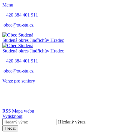
Menu
+420 384 401 911
obec@ou-stu.cz
Studená
okres Jindřichův Hradec
Studená
okres Jindřichův Hradec
+420 384 401 911
obec@ou-stu.cz
Verze pro seniory
RSS
Mapa webu
Vytisknout
Hledaný výraz
Hledat