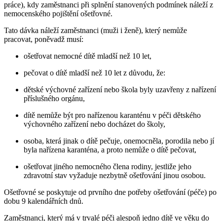
práce), kdy zaměstnanci při splnění stanovených podmínek náleží z
nemocenského pojištění ošetřovné.
Tato dávka náleží zaměstnanci (muži i ženě), který nemůže
pracovat, poněvadž musí:
ošetřovat nemocné dítě mladší než 10 let,
pečovat o dítě mladší než 10 let z důvodu, že:
dětské výchovné zařízení nebo škola byly uzavřeny z nařízení
příslušného orgánu,
dítě nemůže být pro nařízenou karanténu v péči dětského
výchovného zařízení nebo docházet do školy,
osoba, která jinak o dítě pečuje, onemocněla, porodila nebo jí
byla nařízena karanténa, a proto nemůže o dítě pečovat,
ošetřovat jiného nemocného člena rodiny, jestliže jeho
zdravotní stav vyžaduje nezbytně ošetřování jinou osobou.
Ošetřovné se poskytuje od prvního dne potřeby ošetřování (péče) po
dobu 9 kalendářních dnů.
Zaměstnanci, který má v trvalé péči alespoň jedno dítě ve věku do