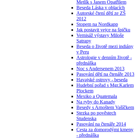
Metlík s Janem Opatřilem
Beseda Láska v oblacích
Autorské čtení dětí ze ZŠ
2012
Stopem na Nordkapp
Jak postavit vejce na špičku
Vernisáž výstavy Miloše
Satrapy
Beseda o životě mezi indiány
v Peru
Astrologie v denním životě -
přednáška
Noc s Andersenem 2013
Pasování dětí na čtenáře 2013
Havajské ostrovy - beseda
Hudební pořad s Mgr.Karlem
Plockem
Mexiko a Quatemala
Na ryby do Kanady
Besedy s Arnoštem Vašíčkem
Stezka po pověstech
Studenska
Pasování na čtenáře 2014
Cesta za domorodými kmeny
- přednáška