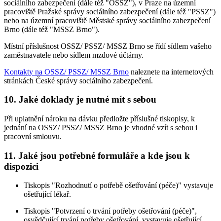
sociálního zabezpečení (dále též "OSSZ"), v Praze na územní
pracoviště Pražské správy sociálního zabezpečení (dále též "PSSZ")
nebo na územní pracoviště Městské správy sociálního zabezpečení
Brno (dále též "MSSZ Brno").
Místní příslušnost OSSZ/ PSSZ/ MSSZ Brno se řídí sídlem vašeho
zaměstnavatele nebo sídlem mzdové účtárny.
Kontakty na OSSZ/ PSSZ/ MSSZ Brno
naleznete na internetových
stránkách České správy sociálního zabezpečení.
10. Jaké doklady je nutné mít s sebou
Při uplatnění nároku na dávku předložte příslušné tiskopisy, k
jednání na OSSZ/ PSSZ/ MSSZ Brno je vhodné vzít s sebou i
pracovní smlouvu.
11. Jaké jsou potřebné formuláře a kde jsou k
dispozici
Tiskopis "Rozhodnutí o potřebě ošetřování (péče)" vystavuje
ošetřující lékař.
Tiskopis "Potvrzení o trvání potřeby ošetřování (péče)",
osvědčující trvání potřeby ošetřování, vystavuje ošetřující