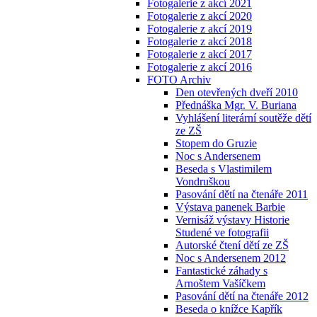
Fotogalerie z akcí 2021
Fotogalerie z akcí 2020
Fotogalerie z akcí 2019
Fotogalerie z akcí 2018
Fotogalerie z akcí 2017
Fotogalerie z akcí 2016
FOTO Archiv
Den otevřených dveří 2010
Přednáška Mgr. V. Buriana
Vyhlášení literární soutěže dětí
ze ZŠ
Stopem do Gruzie
Noc s Andersenem
Beseda s Vlastimilem
Vondruškou
Pasování dětí na čtenáře 2011
Výstava panenek Barbie
Vernisáž výstavy Historie
Studené ve fotografii
Autorské čtení dětí ze ZŠ
Noc s Andersenem 2012
Fantastické záhady s
Arnoštem Vašíčkem
Pasování dětí na čtenáře 2012
Beseda o knížce Kapřík