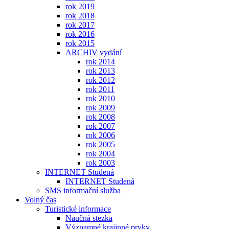
rok 2019
rok 2018
rok 2017
rok 2016
rok 2015
ARCHIV vydání
rok 2014
rok 2013
rok 2012
rok 2011
rok 2010
rok 2009
rok 2008
rok 2007
rok 2006
rok 2005
rok 2004
rok 2003
INTERNET Studená
INTERNET Studená
SMS informační služba
Volný čas
Turistické informace
Naučná stezka
Významné krajinné prvky