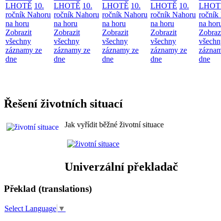
LHOTĚ
10.
LHOTĚ
10.
LHOTĚ
10.
LHOTĚ
10.
LHOT
ročník Nahoru
ročník Nahoru
ročník Nahoru
ročník Nahoru
ročník
na horu
na horu
na horu
na horu
na hor
Zobrazit
Zobrazit
Zobrazit
Zobrazit
Zobraz
všechny
všechny
všechny
všechny
všechn
záznamy ze
záznamy ze
záznamy ze
záznamy ze
záznam
dne
dne
dne
dne
dne
Řešení životních situací
Jak vyřídit běžné životní situace
Univerzální překladač
Překlad (translations)
Select Language
▼