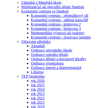
Základní a Mateřská škola
Multifunkční sál obecního úřadu Studená
Komunitní centrum ve Studené
Komunitní centrum - přednáškový sál
Komunitní centrum - sdílená kancelář
Komunitní centrum - klubovna 2
Komunitní centrum - klubovna 3
Multimediální výstavní sál (galerie)
Komunitní centrum - rezervace termínů
Zdravotní středisko
Aktuálně
Ordinace obvodního lékaře
Ordinace zubního lékaře
Ordinace dětské a dorostové lékařky
Ordinace gynekologa
Ordinace interní a diabetologická
Lékárna
TEP Studenska
rok 2026
rok 2025
rok 2024
rok 2023
rok 2022
rok 2021
rok 2020