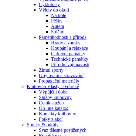
Cyklotrasy
Výlety do okolí
Na kole
Pěšky
Autem
S dětmi
Pamětihodnosti a příroda
Hrady a zámky
Koupání a relaxace
Církevní památky
Technické památky
Přírodní zajímavosti
Zimní sporty
Ubytování a stravování
Propagační materiály
Knihovna Vlasty Javořické
Výpůjční doba
Služby knihovny
Ceník služeb
On-line katalog
Kontakty knihovny
Fotky z akcí
Spolky & oddíly
Svaz tělesně postižených
Rybářský svaz