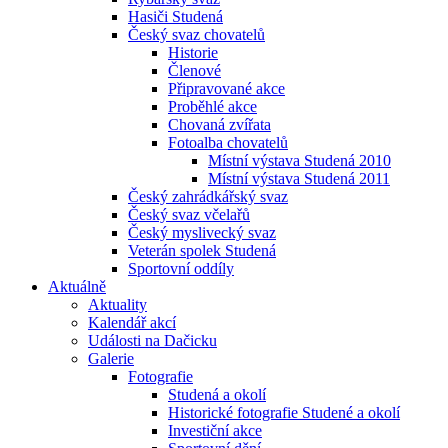
Hasiči Studená
Český svaz chovatelů
Historie
Členové
Připravované akce
Proběhlé akce
Chovaná zvířata
Fotoalba chovatelů
Místní výstava Studená 2010
Místní výstava Studená 2011
Český zahrádkářský svaz
Český svaz včelařů
Český myslivecký svaz
Veterán spolek Studená
Sportovní oddíly
Aktuálně
Aktuality
Kalendář akcí
Události na Dačicku
Galerie
Fotografie
Studená a okolí
Historické fotografie Studené a okolí
Investiční akce