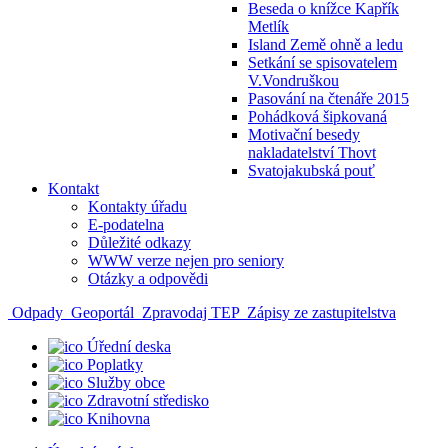
Beseda o knížce Kapřík
Metlík
Island Země ohně a ledu
Setkání se spisovatelem
V.Vondruškou
Pasování na čtenáře 2015
Pohádková šipkovaná
Motivační besedy
nakladatelství Thovt
Svatojakubská pouť
Kontakt
Kontakty úřadu
E-podatelna
Důležité odkazy
WWW verze nejen pro seniory
Otázky a odpovědi
Odpady
Geoportál
Zpravodaj TEP
Zápisy ze zastupitelstva
Úřední deska
Poplatky
Služby obce
Zdravotní středisko
Knihovna