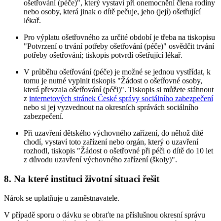
ošetřování (péče)", který vystaví při onemocnění člena rodiny
nebo osoby, která jinak o dítě pečuje, jeho (její) ošetřující
lékař.
Pro výplatu ošetřovného za určité období je třeba na tiskopisu
"Potvrzení o trvání potřeby ošetřování (péče)" osvědčit trvání
potřeby ošetřování; tiskopis potvrdí ošetřující lékař.
V průběhu ošetřování (péče) je možné se jednou vystřídat, k
tomu je nutné vyplnit tiskopis "Žádost o ošetřovné osoby,
která převzala ošetřování (péči)". Tiskopis si můžete stáhnout
z
internetových stránek České správy sociálního zabezpečení
nebo si jej vyzvednout na okresních správách sociálního
zabezpečení.
Při uzavření dětského výchovného zařízení, do něhož dítě
chodí, vystaví toto zařízení nebo orgán, který o uzavření
rozhodl, tiskopis "Žádost o ošetřovné při péči o dítě do 10 let
z důvodu uzavření výchovného zařízení (školy)".
8. Na které instituci životní situaci řešit
Nárok se uplatňuje u zaměstnavatele.
V případě sporu o dávku se obraťte na příslušnou okresní správu