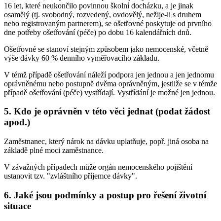
16 let, které neukončilo povinnou školní docházku, a je jinak
osamělý (tj. svobodný, rozvedený, ovdovělý, nežije-li s druhem
nebo registrovaným partnerem), se ošetřovné poskytuje od prvního
dne potřeby ošetřování (péče) po dobu 16 kalendářních dnů.
Ošetřovné se stanoví stejným způsobem jako nemocenské, včetně
výše dávky 60 % denního vyměřovacího základu.
V témž případě ošetřování náleží podpora jen jednou a jen jednomu
oprávněnému nebo postupně dvěma oprávněným, jestliže se v témže
případě ošetřování (péče) vystřídají. Vystřídání je možné jen jednou.
5. Kdo je oprávněn v této věci jednat (podat žádost
apod.)
Zaměstnanec, který nárok na dávku uplatňuje, popř. jiná osoba na
základě plné moci zaměstnance.
V závažných případech může orgán nemocenského pojištění
ustanovit tzv. "zvláštního příjemce dávky".
6. Jaké jsou podmínky a postup pro řešení životní
situace