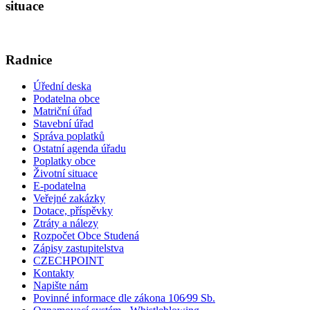
situace
Radnice
Úřední deska
Podatelna obce
Matriční úřad
Stavební úřad
Správa poplatků
Ostatní agenda úřadu
Poplatky obce
Životní situace
E-podatelna
Veřejné zakázky
Dotace, příspěvky
Ztráty a nálezy
Rozpočet Obce Studená
Zápisy zastupitelstva
CZECHPOINT
Kontakty
Napište nám
Povinné informace dle zákona 106⁄99 Sb.