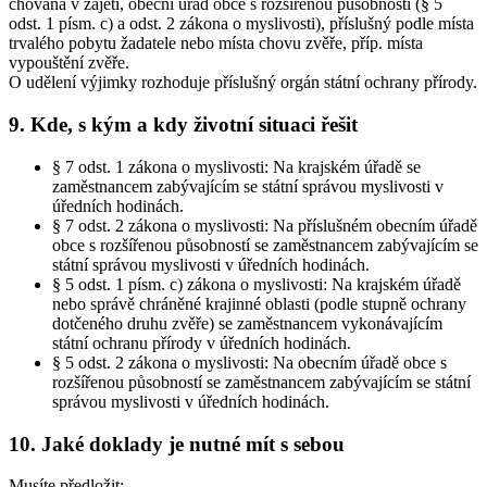
chována v zajetí, obecní úřad obce s rozšířenou působností (§ 5
odst. 1 písm. c) a odst. 2 zákona o myslivosti), příslušný podle místa
trvalého pobytu žadatele nebo místa chovu zvěře, příp. místa
vypouštění zvěře.
O udělení výjimky rozhoduje příslušný orgán státní ochrany přírody.
9. Kde, s kým a kdy životní situaci řešit
§ 7 odst. 1 zákona o myslivosti: Na krajském úřadě se
zaměstnancem zabývajícím se státní správou myslivosti v
úředních hodinách.
§ 7 odst. 2 zákona o myslivosti: Na příslušném obecním úřadě
obce s rozšířenou působností se zaměstnancem zabývajícím se
státní správou myslivosti v úředních hodinách.
§ 5 odst. 1 písm. c) zákona o myslivosti: Na krajském úřadě
nebo správě chráněné krajinné oblasti (podle stupně ochrany
dotčeného druhu zvěře) se zaměstnancem vykonávajícím
státní ochranu přírody v úředních hodinách.
§ 5 odst. 2 zákona o myslivosti: Na obecním úřadě obce s
rozšířenou působností se zaměstnancem zabývajícím se státní
správou myslivosti v úředních hodinách.
10. Jaké doklady je nutné mít s sebou
Musíte předložit: