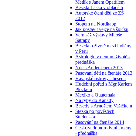
Metlík s Janem Opatřilem
Beseda Láska v oblacích
Autorské čtení dětí ze ZŠ
2012
Stopem na Nordkapp
Jak postavit vejce na špičku
Vernisáž výstavy Miloše
Satrapy
Beseda o životě mezi indiány
v Peru
Astrologie v denním životě -
přednáška
Noc s Andersenem 2013
Pasování dětí na čtenáře 2013
Havajské ostrovy - beseda
Hudební pořad s Mgr.Karlem
Plockem
Mexiko a Quatemala
Na ryby do Kanady
Besedy s Arnoštem Vašíčkem
Stezka po pověstech
Studenska
Pasování na čtenáře 2014
Cesta za domorodými kmeny
- přednáška