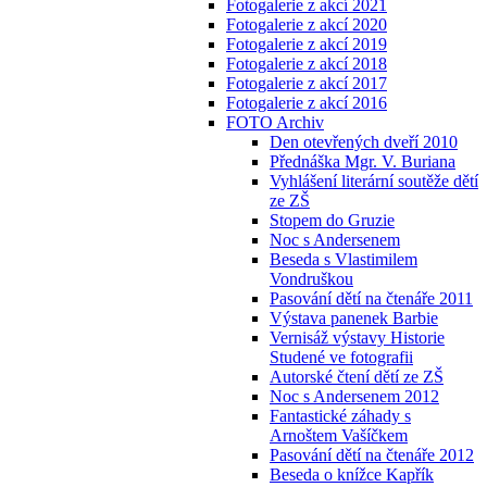
Fotogalerie z akcí 2021
Fotogalerie z akcí 2020
Fotogalerie z akcí 2019
Fotogalerie z akcí 2018
Fotogalerie z akcí 2017
Fotogalerie z akcí 2016
FOTO Archiv
Den otevřených dveří 2010
Přednáška Mgr. V. Buriana
Vyhlášení literární soutěže dětí
ze ZŠ
Stopem do Gruzie
Noc s Andersenem
Beseda s Vlastimilem
Vondruškou
Pasování dětí na čtenáře 2011
Výstava panenek Barbie
Vernisáž výstavy Historie
Studené ve fotografii
Autorské čtení dětí ze ZŠ
Noc s Andersenem 2012
Fantastické záhady s
Arnoštem Vašíčkem
Pasování dětí na čtenáře 2012
Beseda o knížce Kapřík