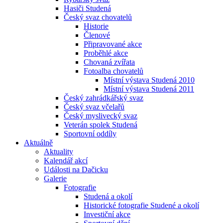
Hasiči Studená
Český svaz chovatelů
Historie
Členové
Připravované akce
Proběhlé akce
Chovaná zvířata
Fotoalba chovatelů
Místní výstava Studená 2010
Místní výstava Studená 2011
Český zahrádkářský svaz
Český svaz včelařů
Český myslivecký svaz
Veterán spolek Studená
Sportovní oddíly
Aktuálně
Aktuality
Kalendář akcí
Události na Dačicku
Galerie
Fotografie
Studená a okolí
Historické fotografie Studené a okolí
Investiční akce