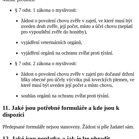
§ 7 odst. 1 zákona o myslivosti:
žádost o povolení chovu zvěře v zajetí, ve které musí být
uveden druh zvěře, její počet, místo a účel chovu (neplatí
pro vypouštění zvěře do honitby),
vyjádření veterinárních orgánů,
vyjádření orgánů na ochranu zvířat proti týrání.
§ 7 odst. 2 zákona o myslivosti:
žádost o povolení chovu zvěře v zajetí pro dočasné držení
lišky obecné pro účely výcviku psů loveckých plemen, ve
které musí být uveden její počet a místo chovu,
souhlas orgánů na ochranu zvířat proti týrání.
11. Jaké jsou potřebné formuláře a kde jsou k
dispozici
Předepsané formuláře nejsou stanoveny. Žádost si píše žadatel sám.
12. Jaké jsou poplatky a jak je lze uhradit