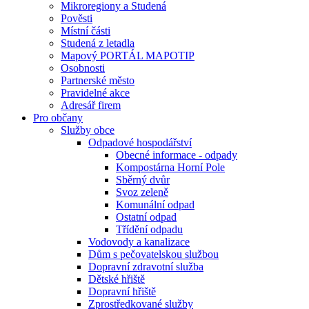
Mikroregiony a Studená
Pověsti
Místní části
Studená z letadla
Mapový PORTÁL MAPOTIP
Osobnosti
Partnerské město
Pravidelné akce
Adresář firem
Pro občany
Služby obce
Odpadové hospodářství
Obecné informace - odpady
Kompostárna Horní Pole
Sběrný dvůr
Svoz zeleně
Komunální odpad
Ostatní odpad
Třídění odpadu
Vodovody a kanalizace
Dům s pečovatelskou službou
Dopravní zdravotní služba
Dětské hřiště
Dopravní hřiště
Zprostředkované služby