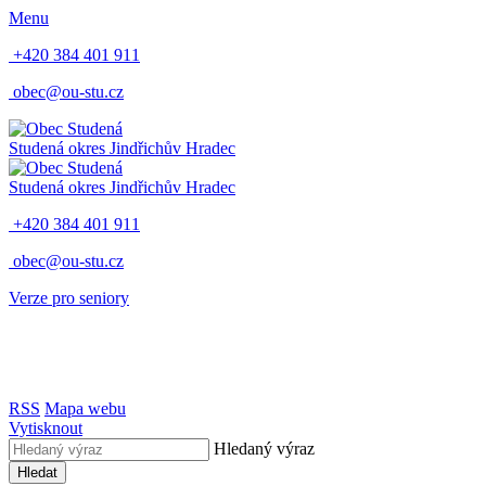
Menu
+420 384 401 911
obec@ou-stu.cz
Studená
okres Jindřichův Hradec
Studená
okres Jindřichův Hradec
+420 384 401 911
obec@ou-stu.cz
Verze pro seniory
RSS
Mapa webu
Vytisknout
Hledaný výraz
Hledat