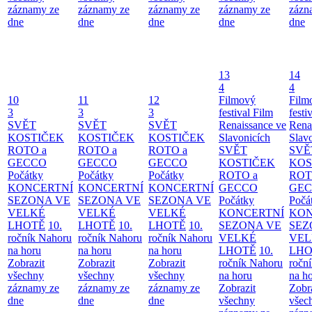
záznamy ze
záznamy ze
záznamy ze
záznamy ze
zázn
dne
dne
dne
dne
dne
13
14
4
4
10
11
12
Filmový
Film
3
3
3
festival Film
festi
SVĚT
SVĚT
SVĚT
Renaissance ve
Rena
KOSTIČEK
KOSTIČEK
KOSTIČEK
Slavonicích
Slav
ROTO a
ROTO a
ROTO a
SVĚT
SVĚ
GECCO
GECCO
GECCO
KOSTIČEK
KOS
Počátky
Počátky
Počátky
ROTO a
ROT
KONCERTNÍ
KONCERTNÍ
KONCERTNÍ
GECCO
GE
SEZONA VE
SEZONA VE
SEZONA VE
Počátky
Počá
VELKÉ
VELKÉ
VELKÉ
KONCERTNÍ
KON
LHOTĚ
10.
LHOTĚ
10.
LHOTĚ
10.
SEZONA VE
SEZ
ročník Nahoru
ročník Nahoru
ročník Nahoru
VELKÉ
VEL
na horu
na horu
na horu
LHOTĚ
10.
LHO
Zobrazit
Zobrazit
Zobrazit
ročník Nahoru
ročn
všechny
všechny
všechny
na horu
na h
záznamy ze
záznamy ze
záznamy ze
Zobrazit
Zobr
dne
dne
dne
všechny
všec