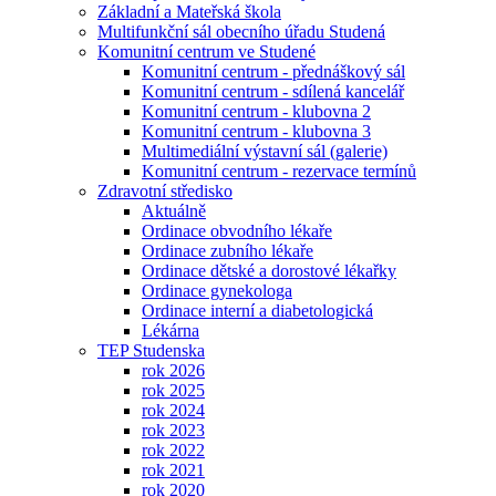
Základní a Mateřská škola
Multifunkční sál obecního úřadu Studená
Komunitní centrum ve Studené
Komunitní centrum - přednáškový sál
Komunitní centrum - sdílená kancelář
Komunitní centrum - klubovna 2
Komunitní centrum - klubovna 3
Multimediální výstavní sál (galerie)
Komunitní centrum - rezervace termínů
Zdravotní středisko
Aktuálně
Ordinace obvodního lékaře
Ordinace zubního lékaře
Ordinace dětské a dorostové lékařky
Ordinace gynekologa
Ordinace interní a diabetologická
Lékárna
TEP Studenska
rok 2026
rok 2025
rok 2024
rok 2023
rok 2022
rok 2021
rok 2020