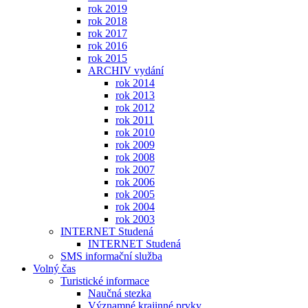
rok 2019
rok 2018
rok 2017
rok 2016
rok 2015
ARCHIV vydání
rok 2014
rok 2013
rok 2012
rok 2011
rok 2010
rok 2009
rok 2008
rok 2007
rok 2006
rok 2005
rok 2004
rok 2003
INTERNET Studená
INTERNET Studená
SMS informační služba
Volný čas
Turistické informace
Naučná stezka
Významné krajinné prvky