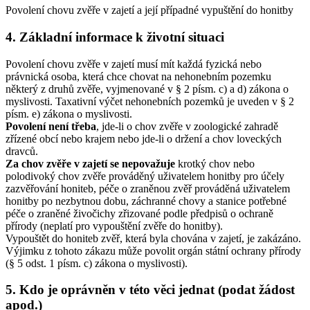
Povolení chovu zvěře v zajetí a její případné vypuštění do honitby
4. Základní informace k životní situaci
Povolení chovu zvěře v zajetí musí mít každá fyzická nebo
právnická osoba, která chce chovat na nehonebním pozemku
některý z druhů zvěře, vyjmenované v § 2 písm. c) a d) zákona o
myslivosti. Taxativní výčet nehonebních pozemků je uveden v § 2
písm. e) zákona o myslivosti.
Povolení není třeba
, jde-li o chov zvěře v zoologické zahradě
zřízené obcí nebo krajem nebo jde-li o držení a chov loveckých
dravců.
Za chov zvěře v zajetí se nepovažuje
krotký chov nebo
polodivoký chov zvěře prováděný uživatelem honitby pro účely
zazvěřování honiteb, péče o zraněnou zvěř prováděná uživatelem
honitby po nezbytnou dobu, záchranné chovy a stanice potřebné
péče o zraněné živočichy zřizované podle předpisů o ochraně
přírody (neplatí pro vypouštění zvěře do honitby).
Vypouštět do honiteb zvěř, která byla chována v zajetí, je zakázáno.
Výjimku z tohoto zákazu může povolit orgán státní ochrany přírody
(§ 5 odst. 1 písm. c) zákona o myslivosti).
5. Kdo je oprávněn v této věci jednat (podat žádost
apod.)