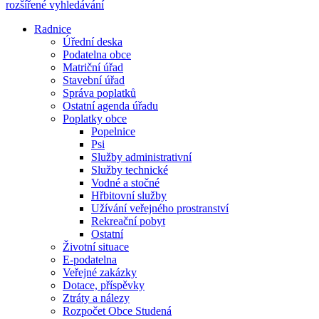
rozšířené vyhledávání
Radnice
Úřední deska
Podatelna obce
Matriční úřad
Stavební úřad
Správa poplatků
Ostatní agenda úřadu
Poplatky obce
Popelnice
Psi
Služby administrativní
Služby technické
Vodné a stočné
Hřbitovní služby
Užívání veřejného prostranství
Rekreační pobyt
Ostatní
Životní situace
E-podatelna
Veřejné zakázky
Dotace, příspěvky
Ztráty a nálezy
Rozpočet Obce Studená