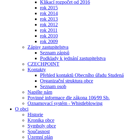
Klikací rozpočet od 2016
rok 2015
rok 2014
rok 2013
rok 2012
rok 2011
rok 2010
rok 2009
Zápisy zastupitelstva
Seznam zápisů
Podklady k jednání zastupitelstva
CZECHPOINT
Kontakty
Přehled kontaktů Obecního úřadu Studená
Organizační struktura obce
Seznam osob
Napište nám
Povinné informace dle zákona 106⁄99 Sb.
Oznamovací systém - Whistleblowing
O obci
Historie
Kronika obce
Symboly obce
Současnost
Územní plán