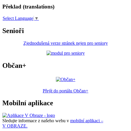
Překlad (translations)
Select Language
▼
Senioři
Zjednodušená verze stránek nejen pro seniory
Občan+
Přejít do portálu Občan+
Mobilní aplikace
Sledujte informace z našeho webu v
mobilní aplikaci –
V OBRAZE.