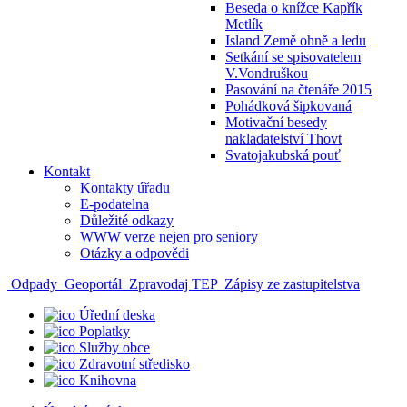
Beseda o knížce Kapřík
Metlík
Island Země ohně a ledu
Setkání se spisovatelem
V.Vondruškou
Pasování na čtenáře 2015
Pohádková šipkovaná
Motivační besedy
nakladatelství Thovt
Svatojakubská pouť
Kontakt
Kontakty úřadu
E-podatelna
Důležité odkazy
WWW verze nejen pro seniory
Otázky a odpovědi
Odpady
Geoportál
Zpravodaj TEP
Zápisy ze zastupitelstva
Úřední deska
Poplatky
Služby obce
Zdravotní středisko
Knihovna