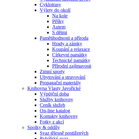
Cyklotrasy
Výlety do okolí
Na kole
Pěšky
Autem
S dětmi
Pamětihodnosti a příroda
Hrady a zámky
Koupání a relaxace
Církevní památky
Technické památky
Přírodní zajímavosti
Zimní sporty
Ubytování a stravování
Propagační materiály
Knihovna Vlasty Javořické
Výpůjční doba
Služby knihovny
Ceník služeb
On-line katalog
Kontakty knihovny
Fotky z akcí
Spolky & oddíly
Svaz tělesně postižených
Rybářský svaz