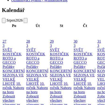
Oznamovací systém - Whistleblowing
Kalendář
Srpen
2026
Po
Út
St
Čt
27
28
29
30
31
3
3
3
3
3
SVĚT
SVĚT
SVĚT
SVĚT
SVĚ
KOSTIČEK
KOSTIČEK
KOSTIČEK
KOSTIČEK
KOS
ROTO a
ROTO a
ROTO a
ROTO a
ROT
GECCO
GECCO
GECCO
GECCO
GE
Počátky
Počátky
Počátky
Počátky
Počá
KONCERTNÍ
KONCERTNÍ
KONCERTNÍ
KONCERTNÍ
KON
SEZONA VE
SEZONA VE
SEZONA VE
SEZONA VE
SEZ
VELKÉ
VELKÉ
VELKÉ
VELKÉ
VEL
LHOTĚ
10.
LHOTĚ
10.
LHOTĚ
10.
LHOTĚ
10.
LHO
ročník Nahoru
ročník Nahoru
ročník Nahoru
ročník Nahoru
ročn
na horu
na horu
na horu
na horu
na h
Zobrazit
Zobrazit
Zobrazit
Zobrazit
Zobr
všechny
všechny
všechny
všechny
všec
záznamy ze
záznamy ze
záznamy ze
záznamy ze
zázn