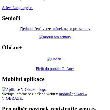
Select Language
▼
Senioři
Zjednodušená verze stránek nejen pro seniory
Občan+
Přejít do portálu Občan+
Mobilní aplikace
Sledujte informace z našeho webu v
mobilní aplikaci –
V OBRAZE.
Pro odběr novinek registrujte svou e-