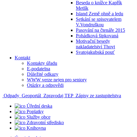
Beseda o knížce Kapřík
Metlík
Island Země ohně a ledu
Setkání se spisovatelem
V.Vondruškou
Pasování na čtenáře 2015
Pohádková šipkovaná
Motivační besedy
nakladatelství Thovt
Svatojakubská pouť
Kontakt
Kontakty úřadu
E-podatelna
Důležité odkazy
WWW verze nejen pro seniory
Otázky a odpovědi
Odpady
Geoportál
Zpravodaj TEP
Zápisy ze zastupitelstva
Úřední deska
Poplatky
Služby obce
Zdravotní středisko
Knihovna