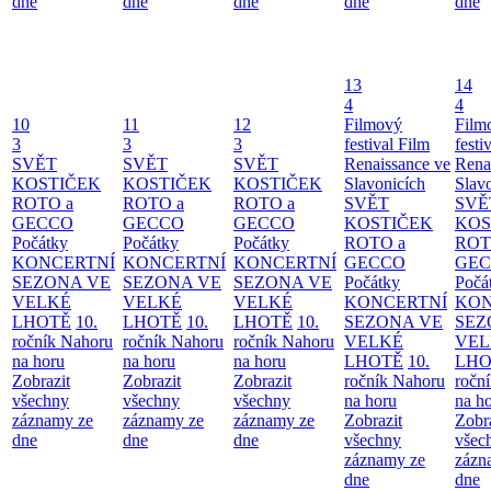
dne
dne
dne
dne
dne
13
14
4
4
10
11
12
Filmový
Film
3
3
3
festival Film
festi
SVĚT
SVĚT
SVĚT
Renaissance ve
Rena
KOSTIČEK
KOSTIČEK
KOSTIČEK
Slavonicích
Slav
ROTO a
ROTO a
ROTO a
SVĚT
SVĚ
GECCO
GECCO
GECCO
KOSTIČEK
KOS
Počátky
Počátky
Počátky
ROTO a
ROT
KONCERTNÍ
KONCERTNÍ
KONCERTNÍ
GECCO
GE
SEZONA VE
SEZONA VE
SEZONA VE
Počátky
Počá
VELKÉ
VELKÉ
VELKÉ
KONCERTNÍ
KON
LHOTĚ
10.
LHOTĚ
10.
LHOTĚ
10.
SEZONA VE
SEZ
ročník Nahoru
ročník Nahoru
ročník Nahoru
VELKÉ
VEL
na horu
na horu
na horu
LHOTĚ
10.
LHO
Zobrazit
Zobrazit
Zobrazit
ročník Nahoru
ročn
všechny
všechny
všechny
na horu
na h
záznamy ze
záznamy ze
záznamy ze
Zobrazit
Zobr
dne
dne
dne
všechny
všec
záznamy ze
zázn
dne
dne