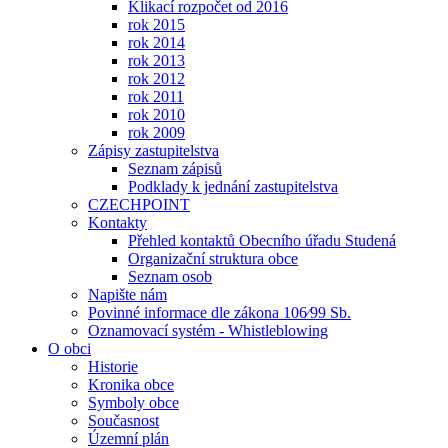
Klikací rozpočet od 2016
rok 2015
rok 2014
rok 2013
rok 2012
rok 2011
rok 2010
rok 2009
Zápisy zastupitelstva
Seznam zápisů
Podklady k jednání zastupitelstva
CZECHPOINT
Kontakty
Přehled kontaktů Obecního úřadu Studená
Organizační struktura obce
Seznam osob
Napište nám
Povinné informace dle zákona 106⁄99 Sb.
Oznamovací systém - Whistleblowing
O obci
Historie
Kronika obce
Symboly obce
Současnost
Územní plán