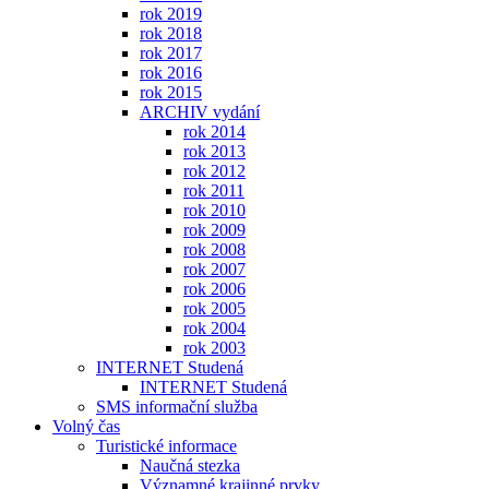
rok 2019
rok 2018
rok 2017
rok 2016
rok 2015
ARCHIV vydání
rok 2014
rok 2013
rok 2012
rok 2011
rok 2010
rok 2009
rok 2008
rok 2007
rok 2006
rok 2005
rok 2004
rok 2003
INTERNET Studená
INTERNET Studená
SMS informační služba
Volný čas
Turistické informace
Naučná stezka
Významné krajinné prvky