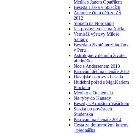
Metlík s Janem Opatřilem
Beseda Láska v oblacích
Autorské čtení dětí ze ZŠ
2012
Stopem na Nordkapp
Jak postavit vejce na špičku
Vernisáž výstavy Miloše
Satrapy
Beseda o životě mezi indiány
v Peru
Astrologie v denním životě -
přednáška
Noc s Andersenem 2013
Pasování dětí na čtenáře 2013
Havajské ostrovy - beseda
Hudební pořad s Mgr.Karlem
Plockem
Mexiko a Quatemala
Na ryby do Kanady
Besedy s Arnoštem Vašíčkem
Stezka po pověstech
Studenska
Pasování na čtenáře 2014
Cesta za domorodými kmeny
- přednáška