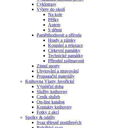
Cyklotrasy
Výlety do okolí
Na kole
Pěšky
Autem
S dětmi
Pamětihodnosti a příroda
Hrady a zámky
Koupání a relaxace
Církevní památky
Technické památky
Přírodní zajímavosti
Zimní sporty
Ubytování a stravování
Propagační materiály
Knihovna Vlasty Javořické
Výpůjční doba
Služby knihovny
Ceník služeb
On-line katalog
Kontakty knihovny
Fotky z akcí
Spolky & oddíly
Svaz tělesně postižených
Rybářský svaz