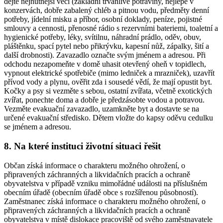
dejte nejnutnější věci (základní trvanlivé potraviny, nejlépe v
konzervách, dobře zabalený chléb a pitnou vodu, předměty denní
potřeby, jídelní misku a příbor, osobní doklady, peníze, pojistné
smlouvy a cennosti, přenosné rádio s rezervními bateriemi, toaletní a
hygienické potřeby, léky, svítilnu, náhradní prádlo, oděv, obuv,
pláštěnku, spací pytel nebo přikrývku, kapesní nůž, zápalky, šití a
další drobnosti). Zavazadlo označte svým jménem a adresou. Při
odchodu nezapomeňte v domě uhasit otevřený oheň v topidlech,
vypnout elektrické spotřebiče (mimo ledniček a mrazniček), uzavřít
přívod vody a plynu, ověřit zda i sousedé vědí, že mají opustit byt.
Kočky a psy si vezměte s sebou, ostatní zvířata, včetně exotických
zvířat, ponechte doma a dobře je předzásobte vodou a potravou.
Vezměte evakuační zavazadlo, uzamkněte byt a dostavte se na
určené evakuační středisko. Dětem vložte do kapsy oděvu cedulku
se jménem a adresou.
8. Na které instituci životní situaci řešit
Občan získá informace o charakteru možného ohrožení, o
připravených záchranných a likvidačních pracích a ochraně
obyvatelstva v případě vzniku mimořádné události na příslušném
obecním úřadě (obecním úřadě obce s rozšířenou působností).
Zaměstnanec získá informace o charakteru možného ohrožení, o
připravených záchranných a likvidačních pracích a ochraně
obyvatelstva v místě dislokace pracoviště od svého zaměstnavatele