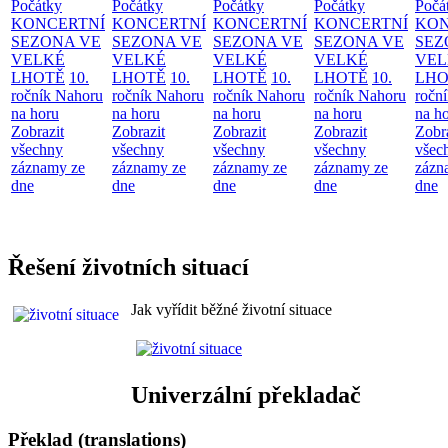
Počátky
Počátky
Počátky
Počátky
Počá
KONCERTNÍ
KONCERTNÍ
KONCERTNÍ
KONCERTNÍ
KON
SEZONA VE
SEZONA VE
SEZONA VE
SEZONA VE
SEZ
VELKÉ
VELKÉ
VELKÉ
VELKÉ
VEL
LHOTĚ
10.
LHOTĚ
10.
LHOTĚ
10.
LHOTĚ
10.
LHO
ročník Nahoru
ročník Nahoru
ročník Nahoru
ročník Nahoru
ročn
na horu
na horu
na horu
na horu
na h
Zobrazit
Zobrazit
Zobrazit
Zobrazit
Zobr
všechny
všechny
všechny
všechny
všec
záznamy ze
záznamy ze
záznamy ze
záznamy ze
zázn
dne
dne
dne
dne
dne
Řešení životních situací
Jak vyřídit běžné životní situace
Univerzální překladač
Překlad (translations)