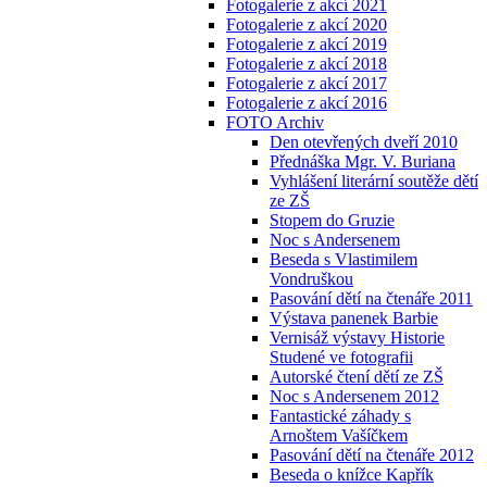
Fotogalerie z akcí 2021
Fotogalerie z akcí 2020
Fotogalerie z akcí 2019
Fotogalerie z akcí 2018
Fotogalerie z akcí 2017
Fotogalerie z akcí 2016
FOTO Archiv
Den otevřených dveří 2010
Přednáška Mgr. V. Buriana
Vyhlášení literární soutěže dětí
ze ZŠ
Stopem do Gruzie
Noc s Andersenem
Beseda s Vlastimilem
Vondruškou
Pasování dětí na čtenáře 2011
Výstava panenek Barbie
Vernisáž výstavy Historie
Studené ve fotografii
Autorské čtení dětí ze ZŠ
Noc s Andersenem 2012
Fantastické záhady s
Arnoštem Vašíčkem
Pasování dětí na čtenáře 2012
Beseda o knížce Kapřík