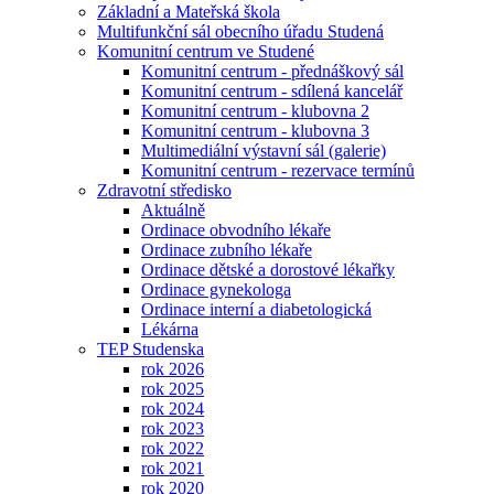
Základní a Mateřská škola
Multifunkční sál obecního úřadu Studená
Komunitní centrum ve Studené
Komunitní centrum - přednáškový sál
Komunitní centrum - sdílená kancelář
Komunitní centrum - klubovna 2
Komunitní centrum - klubovna 3
Multimediální výstavní sál (galerie)
Komunitní centrum - rezervace termínů
Zdravotní středisko
Aktuálně
Ordinace obvodního lékaře
Ordinace zubního lékaře
Ordinace dětské a dorostové lékařky
Ordinace gynekologa
Ordinace interní a diabetologická
Lékárna
TEP Studenska
rok 2026
rok 2025
rok 2024
rok 2023
rok 2022
rok 2021
rok 2020