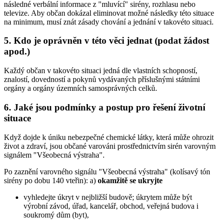
následné verbální informace z "mluvící" sirény, rozhlasu nebo
televize. Aby občan dokázal eliminovat možné následky této situace
na minimum, musí znát zásady chování a jednání v takovéto situaci.
5. Kdo je oprávněn v této věci jednat (podat žádost
apod.)
Každý občan v takovéto situaci jedná dle vlastních schopností,
znalostí, dovedností a pokynů vydávaných příslušnými státními
orgány a orgány územních samosprávných celků.
6. Jaké jsou podmínky a postup pro řešení životní
situace
Když dojde k úniku nebezpečné chemické látky, která může ohrozit
život a zdraví, jsou občané varováni prostřednictvím sirén varovným
signálem "Všeobecná výstraha".
Po zaznění varovného signálu "Všeobecná výstraha" (kolísavý tón
sirény po dobu 140 vteřin): a)
okamžitě se ukryjte
vyhledejte úkryt v nejbližší budově; úkrytem může být
výrobní závod, úřad, kancelář, obchod, veřejná budova i
soukromý dům (byt),