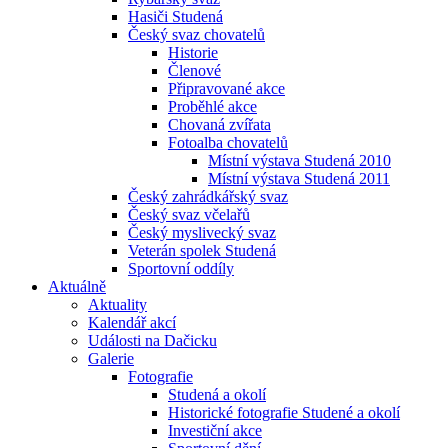
Hasiči Studená
Český svaz chovatelů
Historie
Členové
Připravované akce
Proběhlé akce
Chovaná zvířata
Fotoalba chovatelů
Místní výstava Studená 2010
Místní výstava Studená 2011
Český zahrádkářský svaz
Český svaz včelařů
Český myslivecký svaz
Veterán spolek Studená
Sportovní oddíly
Aktuálně
Aktuality
Kalendář akcí
Události na Dačicku
Galerie
Fotografie
Studená a okolí
Historické fotografie Studené a okolí
Investiční akce