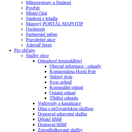
Mikroregiony a Studená
Pověsti
Místní části
Studená z letadla
Mapový PORTÁL MAPOTIP
Osobnosti
Partnerské město
Pravidelné akce
Adresář firem
Pro občany
Služby obce
Odpadové hospodářství
Obecné informace - odpady
Kompostárna Horní Pole
Sběrný dvůr
Svoz zeleně
Komunální odpad
Ostatní odpad
Třídění odpadu
Vodovody a kanalizace
Dům s pečovatelskou službou
Dopravní zdravotní služba
Dětské hřiště
Dopravní hřiště
Zprostředkované služby