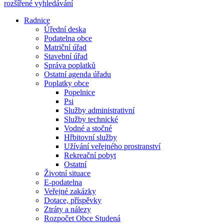
rozšířené vyhledávání
Radnice
Úřední deska
Podatelna obce
Matriční úřad
Stavební úřad
Správa poplatků
Ostatní agenda úřadu
Poplatky obce
Popelnice
Psi
Služby administrativní
Služby technické
Vodné a stočné
Hřbitovní služby
Užívání veřejného prostranství
Rekreační pobyt
Ostatní
Životní situace
E-podatelna
Veřejné zakázky
Dotace, příspěvky
Ztráty a nálezy
Rozpočet Obce Studená