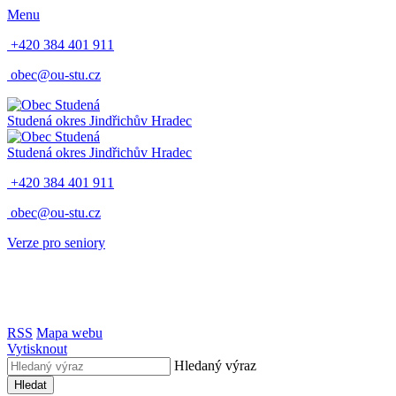
Menu
+420 384 401 911
obec@ou-stu.cz
Studená
okres Jindřichův Hradec
Studená
okres Jindřichův Hradec
+420 384 401 911
obec@ou-stu.cz
Verze pro seniory
RSS
Mapa webu
Vytisknout
Hledaný výraz
Hledat