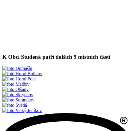
K Obci Studená patří dalších 9 místních částí
Domašín
Horní Bolíkov
Horní Pole
Maršov
Olšany
Skrýchov
Sumrakov
Světlá
Velký Jeníkov