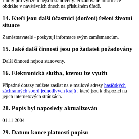
Lhůty pro vyřízení nejsou stanoveny. Požadované informace
obdržíte v návštěvních dnech na příslušném úřadě.
14. Kteří jsou další účastníci (dotčení) řešení životní
situace
Zaměstnavatelé - poskytují informace svým zaměstnancům.
15. Jaké další činnosti jsou po žadateli požadovány
Další činnosti nejsou stanoveny.
16. Elektronická služba, kterou lze využít
Případné dotazy můžete zasílat na e-mailové adresy
hasičských
záchranných sborů jednotlivých krajů
, které jsou k dispozici na
jejich internetových stránkách.
28. Popis byl naposledy aktualizován
01.11.2004
29. Datum konce platnosti popisu