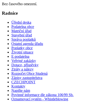
Bez časového omezení.
Radnice
Úřední deska
Podatelna obce
Matriční úřad
Stavební úřad
Správa poplatků
Ostatní agenda úřadu
Poplatky obce
Životní situace
E-podatelna
Veřejné zakázky
Dotace, příspěvky
Ztráty a nálezy
Rozpočet Obce Studená
Zápisy zastupitelstva
CZECHPOINT
Kontakty
Napište nám
Povinné informace dle zákona 106⁄99 Sb.
Oznamovací systém - Whistleblowing