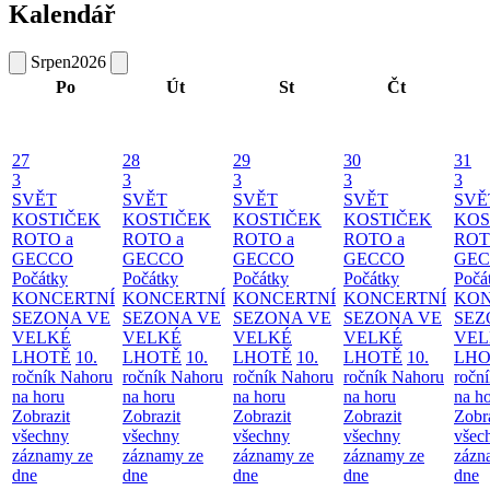
Kalendář
Srpen
2026
Po
Út
St
Čt
27
28
29
30
31
3
3
3
3
3
SVĚT
SVĚT
SVĚT
SVĚT
SVĚ
KOSTIČEK
KOSTIČEK
KOSTIČEK
KOSTIČEK
KOS
ROTO a
ROTO a
ROTO a
ROTO a
ROT
GECCO
GECCO
GECCO
GECCO
GE
Počátky
Počátky
Počátky
Počátky
Počá
KONCERTNÍ
KONCERTNÍ
KONCERTNÍ
KONCERTNÍ
KON
SEZONA VE
SEZONA VE
SEZONA VE
SEZONA VE
SEZ
VELKÉ
VELKÉ
VELKÉ
VELKÉ
VEL
LHOTĚ
10.
LHOTĚ
10.
LHOTĚ
10.
LHOTĚ
10.
LHO
ročník Nahoru
ročník Nahoru
ročník Nahoru
ročník Nahoru
ročn
na horu
na horu
na horu
na horu
na h
Zobrazit
Zobrazit
Zobrazit
Zobrazit
Zobr
všechny
všechny
všechny
všechny
všec
záznamy ze
záznamy ze
záznamy ze
záznamy ze
zázn
dne
dne
dne
dne
dne