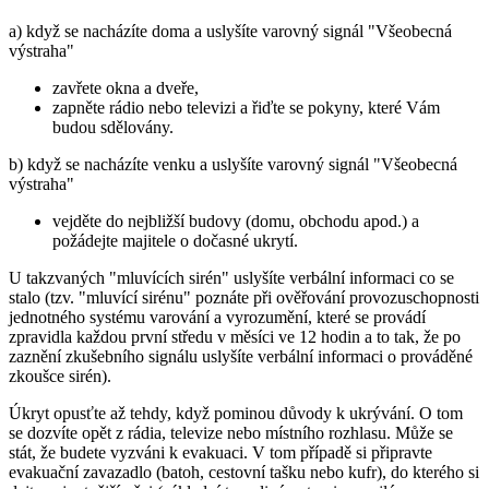
a) když se nacházíte doma a uslyšíte varovný signál "Všeobecná
výstraha"
zavřete okna a dveře,
zapněte rádio nebo televizi a řiďte se pokyny, které Vám
budou sdělovány.
b) když se nacházíte venku a uslyšíte varovný signál "Všeobecná
výstraha"
vejděte do nejbližší budovy (domu, obchodu apod.) a
požádejte majitele o dočasné ukrytí.
U takzvaných "mluvících sirén" uslyšíte verbální informaci co se
stalo (tzv. "mluvící sirénu" poznáte při ověřování provozuschopnosti
jednotného systému varování a vyrozumění, které se provádí
zpravidla každou první středu v měsíci ve 12 hodin a to tak, že po
zaznění zkušebního signálu uslyšíte verbální informaci o prováděné
zkoušce sirén).
Úkryt opusťte až tehdy, když pominou důvody k ukrývání. O tom
se dozvíte opět z rádia, televize nebo místního rozhlasu. Může se
stát, že budete vyzváni k evakuaci. V tom případě si připravte
evakuační zavazadlo (batoh, cestovní tašku nebo kufr), do kterého si