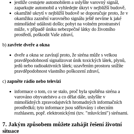
jestliže cestujete automobilem a uslyšíte varovný signál,
zaparkujte automobil a vyhledejte úkryt v nejbližší budově,
okamžité ukrytí v nejbližší budově se doporučuje proto, že v
okamžiku zaznění varovného signálu ještě nevíme k jaké
mimořádné události došlo; pobyt na volném prostranství
může, v případě úniku nebezpečné látky do životního
prostředí, poškodit Vaše zdraví,
b)
zavřete dveře a okna
dveře a okna se zavírají proto, že siréna může s velkou
pravděpodobností signalizovat únik toxických látek, plynů,
jedů nebo radioaktivních látek; uzavřením prostoru snížíte
pravděpodobnost vlastního poškození zdraví,
c)
zapněte rádio nebo televizi
informace o tom, co se stalo, proč byla spuštěna siréna a
varováno obyvatelstvo a co dělat dále, uslyšíte v
mimořádných zpravodajstvích hromadných informačních
prostředků; tyto informace jsou sdělovány i obecním
rozhlasem, popř. elektronickými (tzv. "mluvícími") sirénami.
7. Jakým způsobem můžete zahájit řešení životní
situace