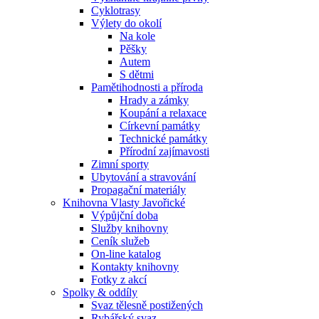
Cyklotrasy
Výlety do okolí
Na kole
Pěšky
Autem
S dětmi
Pamětihodnosti a příroda
Hrady a zámky
Koupání a relaxace
Církevní památky
Technické památky
Přírodní zajímavosti
Zimní sporty
Ubytování a stravování
Propagační materiály
Knihovna Vlasty Javořické
Výpůjční doba
Služby knihovny
Ceník služeb
On-line katalog
Kontakty knihovny
Fotky z akcí
Spolky & oddíly
Svaz tělesně postižených
Rybářský svaz