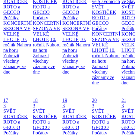
KOSTIČEK
KOSTIČEK
KOSTIČEK
ve Slavonicích
ve Sla
ROTO a
ROTO a
ROTO a
SVĚT
SVĚT
GECCO
GECCO
GECCO
KOSTIČEK
KOST
Počátky
Počátky
Počátky
ROTO a
ROTO
KONCERTNÍ
KONCERTNÍ
KONCERTNÍ
GECCO
GECC
SEZONA VE
SEZONA VE
SEZONA VE
Počátky
Počátk
VELKÉ
VELKÉ
VELKÉ
KONCERTNÍ
KONC
LHOTĚ
10.
LHOTĚ
10.
LHOTĚ
10.
SEZONA VE
SEZO
ročník Nahoru
ročník Nahoru
ročník Nahoru
VELKÉ
VELK
na horu
na horu
na horu
LHOTĚ
10.
LHOT
Zobrazit
Zobrazit
Zobrazit
ročník Nahoru
ročník
všechny
všechny
všechny
na horu
na hor
záznamy ze
záznamy ze
záznamy ze
Zobrazit
Zobraz
dne
dne
dne
všechny
všechn
záznamy ze
záznam
dne
dne
17
18
19
20
21
3
3
3
3
3
SVĚT
SVĚT
SVĚT
SVĚT
SVĚT
KOSTIČEK
KOSTIČEK
KOSTIČEK
KOSTIČEK
KOST
ROTO a
ROTO a
ROTO a
ROTO a
ROTO
GECCO
GECCO
GECCO
GECCO
GECC
Počátky
Počátky
Počátky
Počátky
Počátk