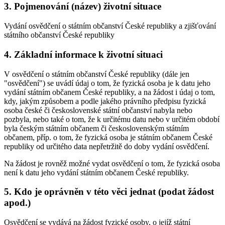
3. Pojmenování (název) životní situace
Vydání osvědčení o státním občanství České republiky a zjišťování
státního občanství České republiky
4. Základní informace k životní situaci
V osvědčení o státním občanství České republiky (dále jen
"osvědčení") se uvádí údaj o tom, že fyzická osoba je k datu jeho
vydání státním občanem České republiky, a na žádost i údaj o tom,
kdy, jakým způsobem a podle jakého právního předpisu fyzická
osoba české či československé státní občanství nabyla nebo
pozbyla, nebo také o tom, že k určitému datu nebo v určitém období
byla českým státním občanem či československým státním
občanem, příp. o tom, že fyzická osoba je státním občanem České
republiky od určitého data nepřetržitě do doby vydání osvědčení.
Na žádost je rovněž možné vydat osvědčení o tom, že fyzická osoba
není k datu jeho vydání státním občanem České republiky.
5. Kdo je oprávněn v této věci jednat (podat žádost
apod.)
Osvědčení se vydává na žádost fyzické osoby, o jejíž státní