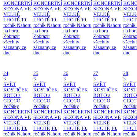
KONCERTNÍ
KONCERTNÍ
KONCERTNÍ
KONCERTNÍ
KONC
SEZONA VE
SEZONA VE
SEZONA VE
SEZONA VE
SEZO
VELKÉ
VELKÉ
VELKÉ
VELKÉ
VELK
LHOTĚ
10.
LHOTĚ
10.
LHOTĚ
10.
LHOTĚ
10.
LHOT
ročník Nahoru
ročník Nahoru
ročník Nahoru
ročník Nahoru
ročník
na horu
na horu
na horu
na horu
na hor
Zobrazit
Zobrazit
Zobrazit
Zobrazit
Zobraz
všechny
všechny
všechny
všechny
všechn
záznamy ze
záznamy ze
záznamy ze
záznamy ze
záznam
dne
dne
dne
dne
dne
24
25
26
27
28
3
3
3
3
3
SVĚT
SVĚT
SVĚT
SVĚT
SVĚT
KOSTIČEK
KOSTIČEK
KOSTIČEK
KOSTIČEK
KOST
ROTO a
ROTO a
ROTO a
ROTO a
ROTO
GECCO
GECCO
GECCO
GECCO
GECC
Počátky
Počátky
Počátky
Počátky
Počátk
KONCERTNÍ
KONCERTNÍ
KONCERTNÍ
KONCERTNÍ
KONC
SEZONA VE
SEZONA VE
SEZONA VE
SEZONA VE
SEZO
VELKÉ
VELKÉ
VELKÉ
VELKÉ
VELK
LHOTĚ
10.
LHOTĚ
10.
LHOTĚ
10.
LHOTĚ
10.
LHOT
ročník Nahoru
ročník Nahoru
ročník Nahoru
ročník Nahoru
ročník