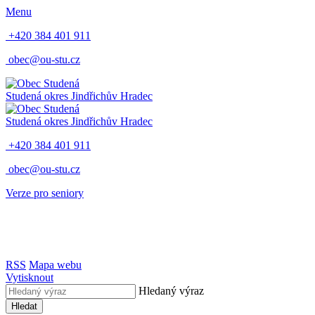
Menu
+420 384 401 911
obec@ou-stu.cz
Studená
okres Jindřichův Hradec
Studená
okres Jindřichův Hradec
+420 384 401 911
obec@ou-stu.cz
Verze pro seniory
RSS
Mapa webu
Vytisknout
Hledaný výraz
Hledat