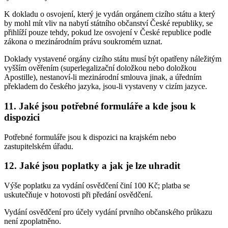
K dokladu o osvojení, který je vydán orgánem cizího státu a který
by mohl mít vliv na nabytí státního občanství České republiky, se
přihlíží pouze tehdy, pokud lze osvojení v České republice podle
zákona o mezinárodním právu soukromém uznat.
Doklady vystavené orgány cizího státu musí být opatřeny náležitým
vyšším ověřením (superlegalizační doložkou nebo doložkou
Apostille), nestanoví-li mezinárodní smlouva jinak, a úředním
překladem do českého jazyka, jsou-li vystaveny v cizím jazyce.
11. Jaké jsou potřebné formuláře a kde jsou k
dispozici
Potřebné formuláře jsou k dispozici na krajském nebo
zastupitelském úřadu.
12. Jaké jsou poplatky a jak je lze uhradit
Výše poplatku za vydání osvědčení činí 100 Kč; platba se
uskutečňuje v hotovosti při předání osvědčení.
Vydání osvědčení pro účely vydání prvního občanského průkazu
není zpoplatněno.