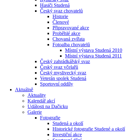
Hasiči Studená
Český svaz chovatelů
Historie
Členové
Připravované akce
Proběhlé akce
Chovaná zvířata
Fotoalba chovatelů
Místní výstava Studená 2010
Místní výstava Studená 2011
Český zahrádkářský svaz
Český svaz včelařů
Český myslivecký svaz
Veterán spolek Studená
Sportovní oddíly
Aktuálně
Aktuality
Kalendář akcí
Události na Dačicku
Galerie
Fotografie
Studená a okolí
Historické fotografie Studené a okolí
Investiční akce