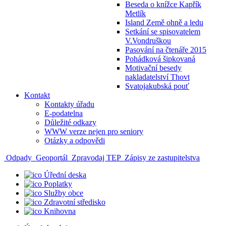
Beseda o knížce Kapřík
Metlík
Island Země ohně a ledu
Setkání se spisovatelem
V.Vondruškou
Pasování na čtenáře 2015
Pohádková šipkovaná
Motivační besedy
nakladatelství Thovt
Svatojakubská pouť
Kontakt
Kontakty úřadu
E-podatelna
Důležité odkazy
WWW verze nejen pro seniory
Otázky a odpovědi
Odpady
Geoportál
Zpravodaj TEP
Zápisy ze zastupitelstva
Úřední deska
Poplatky
Služby obce
Zdravotní středisko
Knihovna