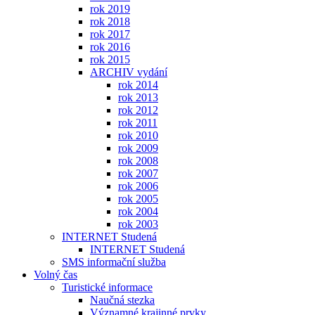
rok 2019
rok 2018
rok 2017
rok 2016
rok 2015
ARCHIV vydání
rok 2014
rok 2013
rok 2012
rok 2011
rok 2010
rok 2009
rok 2008
rok 2007
rok 2006
rok 2005
rok 2004
rok 2003
INTERNET Studená
INTERNET Studená
SMS informační služba
Volný čas
Turistické informace
Naučná stezka
Významné krajinné prvky