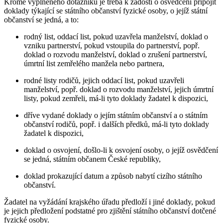
Kromě vyplněného dotazníku je třeba k žádosti o osvědčení připojit
doklady týkající se státního občanství fyzické osoby, o jejíž státní
občanství se jedná, a to:
rodný list, oddací list, pokud uzavřela manželství, doklad o
vzniku partnerství, pokud vstoupila do partnerství, popř.
doklad o rozvodu manželství, doklad o zrušení partnerství,
úmrtní list zemřelého manžela nebo partnera,
rodné listy rodičů, jejich oddací list, pokud uzavřeli
manželství, popř. doklad o rozvodu manželství, jejich úmrtní
listy, pokud zemřeli, má-li tyto doklady žadatel k dispozici,
dříve vydané doklady o jejím státním občanství a o státním
občanství rodičů, popř. i dalších předků, má-li tyto doklady
žadatel k dispozici,
doklad o osvojení, došlo-li k osvojení osoby, o jejíž osvědčení
se jedná, státním občanem České republiky,
doklad prokazující datum a způsob nabytí cizího státního
občanství.
Žadatel na vyžádání krajského úřadu předloží i jiné doklady, pokud
je jejich předložení podstatné pro zjištění státního občanství dotčené
fyzické osoby.