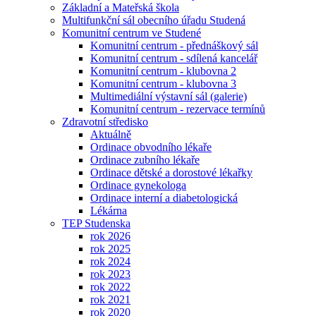
Základní a Mateřská škola
Multifunkční sál obecního úřadu Studená
Komunitní centrum ve Studené
Komunitní centrum - přednáškový sál
Komunitní centrum - sdílená kancelář
Komunitní centrum - klubovna 2
Komunitní centrum - klubovna 3
Multimediální výstavní sál (galerie)
Komunitní centrum - rezervace termínů
Zdravotní středisko
Aktuálně
Ordinace obvodního lékaře
Ordinace zubního lékaře
Ordinace dětské a dorostové lékařky
Ordinace gynekologa
Ordinace interní a diabetologická
Lékárna
TEP Studenska
rok 2026
rok 2025
rok 2024
rok 2023
rok 2022
rok 2021
rok 2020