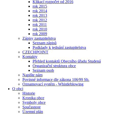
Klikací rozpočet od 2016
rok 2015
rok 2014
rok 2013
rok 2012
rok 2011
rok 2010
rok 2009
Zápisy zastupitelstva
Seznam zápisů
Podklady k jednání zastupitelstva
CZECHPOINT
Kontakty
Přehled kontaktů Obecního úřadu Studená
Organizační struktura obce
Seznam osob
Napište nám
Povinné informace dle zákona 106⁄99 Sb.
Oznamovací systém - Whistleblowing
O obci
Historie
Kronika obce
Symboly obce
Současnost
Územní plán