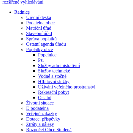
rozšířené vyhledávání
Radnice
Úřední deska
Podatelna obce
Matriční úřad
Stavební úřad
Správa poplatků
Ostatní agenda úřadu
Poplatky obce
Popelnice
Psi
Služby administrativní
Služby technické
Vodné a stočné
Hřbitovní služby
Užívání veřejného prostranství
Rekreační pobyt
Ostatní
Životní situace
E-podatelna
Veřejné zakázky
Dotace, příspěvky
Ztráty a nálezy
Rozpočet Obce Studená