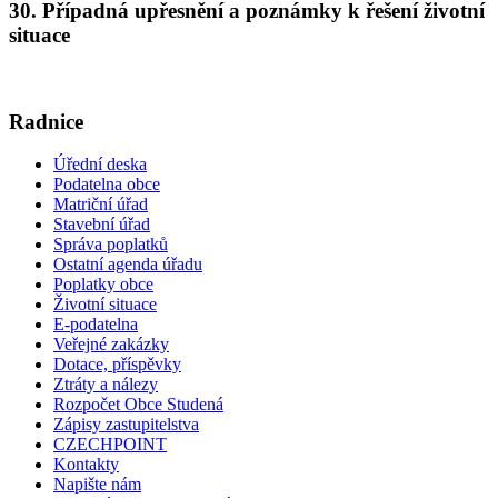
30. Případná upřesnění a poznámky k řešení životní
situace
Radnice
Úřední deska
Podatelna obce
Matriční úřad
Stavební úřad
Správa poplatků
Ostatní agenda úřadu
Poplatky obce
Životní situace
E-podatelna
Veřejné zakázky
Dotace, příspěvky
Ztráty a nálezy
Rozpočet Obce Studená
Zápisy zastupitelstva
CZECHPOINT
Kontakty
Napište nám