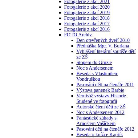
Fotogalerie z akcí 2021
Fotogalerie z akcí 2020
Fotogalerie z akcí 2019
Fotogalerie z akcí 2018
Fotogalerie z akcí 2017
Fotogalerie z akcí 2016
FOTO Archiv
Den otevřených dveří 2010
Přednáška Mgr. V. Buriana
Vyhlášení literární soutěže dětí
ze ZŠ
Stopem do Gruzie
Noc s Andersenem
Beseda s Vlastimilem
Vondruškou
Pasování dětí na čtenáře 2011
Výstava panenek Barbie
Vernisáž výstavy Historie
Studené ve fotografii
Autorské čtení dětí ze ZŠ
Noc s Andersenem 2012
Fantastické záhady s
Arnoštem Vašíčkem
Pasování dětí na čtenáře 2012
Beseda o knížce Kapřík