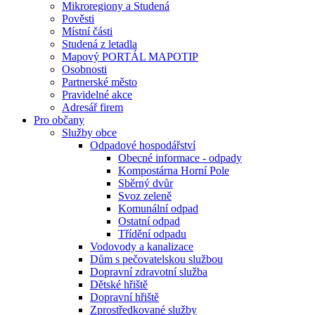
Mikroregiony a Studená
Pověsti
Místní části
Studená z letadla
Mapový PORTÁL MAPOTIP
Osobnosti
Partnerské město
Pravidelné akce
Adresář firem
Pro občany
Služby obce
Odpadové hospodářství
Obecné informace - odpady
Kompostárna Horní Pole
Sběrný dvůr
Svoz zeleně
Komunální odpad
Ostatní odpad
Třídění odpadu
Vodovody a kanalizace
Dům s pečovatelskou službou
Dopravní zdravotní služba
Dětské hřiště
Dopravní hřiště
Zprostředkované služby