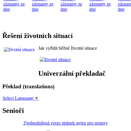
záznamy ze
záznamy ze
záznamy ze
záznamy ze
záznam
dne
dne
dne
dne
dne
Řešení životních situací
Jak vyřídit běžné životní situace
Univerzální překladač
Překlad (translations)
Select Language
▼
Senioři
Zjednodušená verze stránek nejen pro seniory