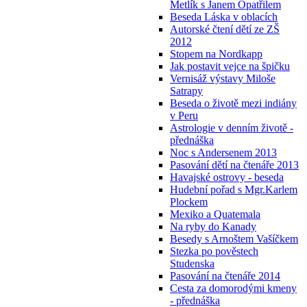
Metlík s Janem Opatřilem
Beseda Láska v oblacích
Autorské čtení dětí ze ZŠ
2012
Stopem na Nordkapp
Jak postavit vejce na špičku
Vernisáž výstavy Miloše
Satrapy
Beseda o životě mezi indiány
v Peru
Astrologie v denním životě -
přednáška
Noc s Andersenem 2013
Pasování dětí na čtenáře 2013
Havajské ostrovy - beseda
Hudební pořad s Mgr.Karlem
Plockem
Mexiko a Quatemala
Na ryby do Kanady
Besedy s Arnoštem Vašíčkem
Stezka po pověstech
Studenska
Pasování na čtenáře 2014
Cesta za domorodými kmeny
- přednáška