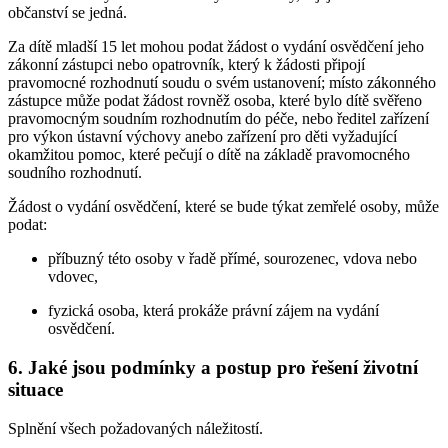
občanství se jedná.
Za dítě mladší 15 let mohou podat žádost o vydání osvědčení jeho
zákonní zástupci nebo opatrovník, který k žádosti připojí
pravomocné rozhodnutí soudu o svém ustanovení; místo zákonného
zástupce může podat žádost rovněž osoba, které bylo dítě svěřeno
pravomocným soudním rozhodnutím do péče, nebo ředitel zařízení
pro výkon ústavní výchovy anebo zařízení pro děti vyžadující
okamžitou pomoc, které pečují o dítě na základě pravomocného
soudního rozhodnutí.
Žádost o vydání osvědčení, které se bude týkat zemřelé osoby, může
podat:
příbuzný této osoby v řadě přímé, sourozenec, vdova nebo
vdovec,
fyzická osoba, která prokáže právní zájem na vydání
osvědčení.
6. Jaké jsou podmínky a postup pro řešení životní
situace
Splnění všech požadovaných náležitostí.