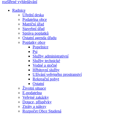
rozšířené vyhledávání
Radnice
Úřední deska
Podatelna obce
Matriční úřad
Stavební úřad
Správa poplatků
Ostatní agenda úřadu
Poplatky obce
Popelnice
Psi
Služby administrativní
Služby technické
Vodné a stočné
Hřbitovní služby
Užívání veřejného prostranství
Rekreační pobyt
Ostatní
Životní situace
E-podatelna
Veřejné zakázky
Dotace, příspěvky
Ztráty a nálezy
Rozpočet Obce Studená