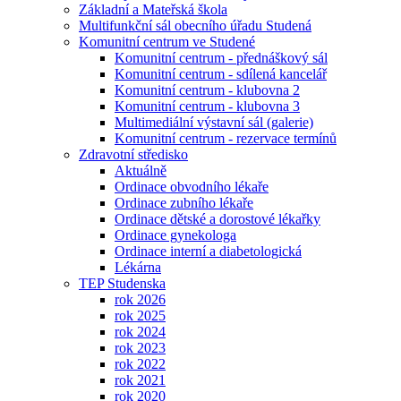
Základní a Mateřská škola
Multifunkční sál obecního úřadu Studená
Komunitní centrum ve Studené
Komunitní centrum - přednáškový sál
Komunitní centrum - sdílená kancelář
Komunitní centrum - klubovna 2
Komunitní centrum - klubovna 3
Multimediální výstavní sál (galerie)
Komunitní centrum - rezervace termínů
Zdravotní středisko
Aktuálně
Ordinace obvodního lékaře
Ordinace zubního lékaře
Ordinace dětské a dorostové lékařky
Ordinace gynekologa
Ordinace interní a diabetologická
Lékárna
TEP Studenska
rok 2026
rok 2025
rok 2024
rok 2023
rok 2022
rok 2021
rok 2020