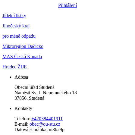
Přihlášení
Jídelní lístky
Jihočeský kraj
pro méně odpadu
Mikroregion Dačicko
MAS Česká Kanada
Hradec ŽIJE
Adresa
Obecní úřad Studená
Náměstí Sv. J. Nepomuckého 18
37856, Studená
Kontakty
Telefon:
+420384401911
E-mail:
obec@ou-stu.cz
Datová schránka: ni8b29p