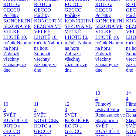
ROTO a
ROTO a
ROTO a
ROTO a
ROT
GECCO
GECCO
GECCO
GECCO
GE
Počátky
Počátky
Počátky
Počátky
Počá
KONCERTNÍ
KONCERTNÍ
KONCERTNÍ
KONCERTNÍ
KON
SEZONA VE
SEZONA VE
SEZONA VE
SEZONA VE
SEZ
VELKÉ
VELKÉ
VELKÉ
VELKÉ
VEL
LHOTĚ
10.
LHOTĚ
10.
LHOTĚ
10.
LHOTĚ
10.
LHO
ročník Nahoru
ročník Nahoru
ročník Nahoru
ročník Nahoru
ročn
na horu
na horu
na horu
na horu
na h
Zobrazit
Zobrazit
Zobrazit
Zobrazit
Zobr
všechny
všechny
všechny
všechny
všec
záznamy ze
záznamy ze
záznamy ze
záznamy ze
zázn
dne
dne
dne
dne
dne
13
14
4
4
10
11
12
Filmový
Film
3
3
3
festival Film
festi
SVĚT
SVĚT
SVĚT
Renaissance ve
Rena
KOSTIČEK
KOSTIČEK
KOSTIČEK
Slavonicích
Slav
ROTO a
ROTO a
ROTO a
SVĚT
SVĚ
GECCO
GECCO
GECCO
KOSTIČEK
KOS