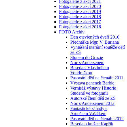
Fotogalerie z akcí 2021
Fotogalerie z akcí 2020
Fotogalerie z akcí 2019
Fotogalerie z akcí 2018
Fotogalerie z akcí 2017
Fotogalerie z akcí 2016
FOTO Archiv
Den otevřených dveří 2010
Přednáška Mgr. V. Buriana
Vyhlášení literární soutěže dětí
ze ZŠ
Stopem do Gruzie
Noc s Andersenem
Beseda s Vlastimilem
Vondruškou
Pasování dětí na čtenáře 2011
Výstava panenek Barbie
Vernisáž výstavy Historie
Studené ve fotografii
Autorské čtení dětí ze ZŠ
Noc s Andersenem 2012
Fantastické záhady s
Arnoštem Vašíčkem
Pasování dětí na čtenáře 2012
Beseda o knížce Kapřík