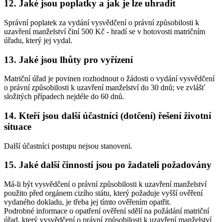
12. Jaké jsou poplatky a jak je lze uhradit
Správní poplatek za vydání vysvědčení o právní způsobilosti k
uzavření manželství činí 500 Kč - hradí se v hotovosti matričním
úřadu, který jej vydal.
13. Jaké jsou lhůty pro vyřízení
Matriční úřad je povinen rozhodnout o žádosti o vydání vysvědčení
o právní způsobilosti k uzavření manželství do 30 dnů; ve zvlášť
složitých případech nejdéle do 60 dnů.
14. Kteří jsou další účastníci (dotčení) řešení životní
situace
Další účastníci postupu nejsou stanoveni.
15. Jaké další činnosti jsou po žadateli požadovány
Má-li být vysvědčení o právní způsobilosti k uzavření manželství
použito před orgánem cizího státu, který požaduje vyšší ověření
vydaného dokladu, je třeba jej tímto ověřením opatřit.
Podrobné informace o opatření ověření sdělí na požádání matriční
úřad, který vysvědčení o právní způsobilosti k uzavření manželství