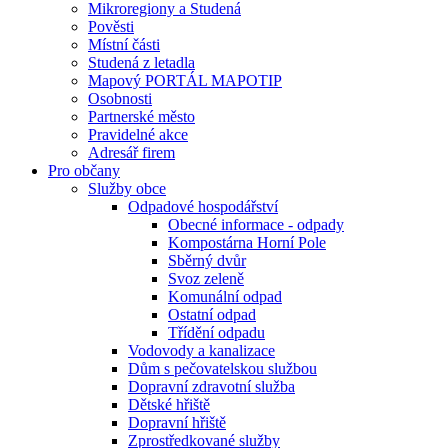
Mikroregiony a Studená
Pověsti
Místní části
Studená z letadla
Mapový PORTÁL MAPOTIP
Osobnosti
Partnerské město
Pravidelné akce
Adresář firem
Pro občany
Služby obce
Odpadové hospodářství
Obecné informace - odpady
Kompostárna Horní Pole
Sběrný dvůr
Svoz zeleně
Komunální odpad
Ostatní odpad
Třídění odpadu
Vodovody a kanalizace
Dům s pečovatelskou službou
Dopravní zdravotní služba
Dětské hřiště
Dopravní hřiště
Zprostředkované služby