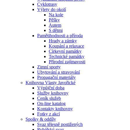
Cyklotrasy
Výlety do okolí
Na kole
Pěšky
Autem
S dětmi
Pamětihodnosti a příroda
Hrady a zámky
Koupání a relaxace
Církevní památky
Technické památky
Přírodní zajímavosti
Zimní sporty
Ubytování a stravování
Propagační materiály
Knihovna Vlasty Javořické
Výpůjční doba
Služby knihovny
Ceník služeb
On-line katalog
Kontakty knihovny
Fotky z akcí
Spolky & oddíly
Svaz tělesně postižených
Rybářský svaz