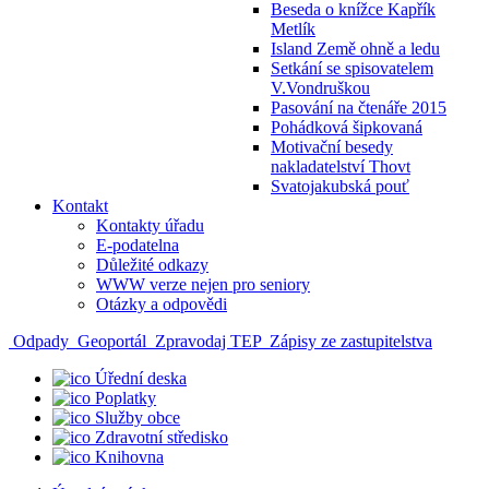
Beseda o knížce Kapřík
Metlík
Island Země ohně a ledu
Setkání se spisovatelem
V.Vondruškou
Pasování na čtenáře 2015
Pohádková šipkovaná
Motivační besedy
nakladatelství Thovt
Svatojakubská pouť
Kontakt
Kontakty úřadu
E-podatelna
Důležité odkazy
WWW verze nejen pro seniory
Otázky a odpovědi
Odpady
Geoportál
Zpravodaj TEP
Zápisy ze zastupitelstva
Úřední deska
Poplatky
Služby obce
Zdravotní středisko
Knihovna