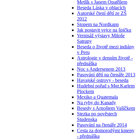
Metlík s Janem Opatřilem
Beseda Láska v oblacích
Autorské čtení dětí ze ZŠ
2012
Stopem na Nordkapp
Jak postavit vejce na špičku
Vernisáž výstavy Miloše
Satrapy
Beseda o životě mezi indiány
v Peru
Astrologie v denním životě -
přednáška
Noc s Andersenem 2013
Pasování dětí na čtenáře 2013
Havajské ostrovy - beseda
Hudební pořad s Mgr.Karlem
Plockem
Mexiko a Quatemala
Na ryby do Kanady
Besedy s Arnoštem Vašíčkem
Stezka po pověstech
Studenska
Pasování na čtenáře 2014
Cesta za domorodými kmeny
- přednáška