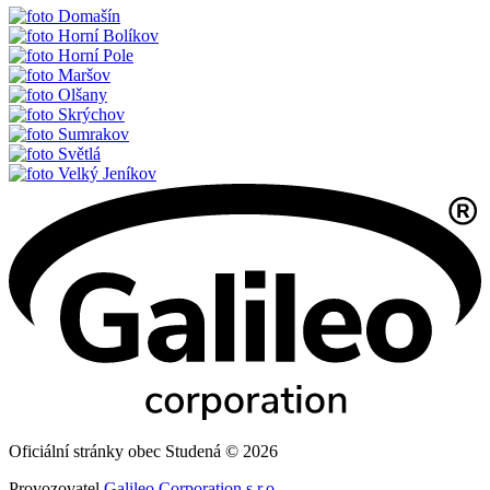
Domašín
Horní Bolíkov
Horní Pole
Maršov
Olšany
Skrýchov
Sumrakov
Světlá
Velký Jeníkov
Oficiální stránky obec Studená © 2026
Provozovatel
Galileo Corporation s.r.o.