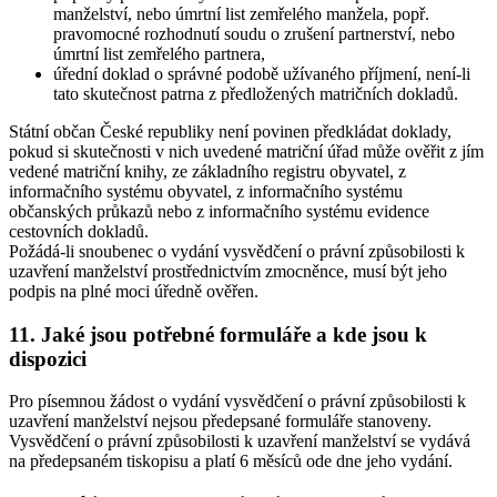
manželství, nebo úmrtní list zemřelého manžela, popř.
pravomocné rozhodnutí soudu o zrušení partnerství, nebo
úmrtní list zemřelého partnera,
úřední doklad o správné podobě užívaného příjmení, není-li
tato skutečnost patrna z předložených matričních dokladů.
Státní občan České republiky není povinen předkládat doklady,
pokud si skutečnosti v nich uvedené matriční úřad může ověřit z jím
vedené matriční knihy, ze základního registru obyvatel, z
informačního systému obyvatel, z informačního systému
občanských průkazů nebo z informačního systému evidence
cestovních dokladů.
Požádá-li snoubenec o vydání vysvědčení o právní způsobilosti k
uzavření manželství prostřednictvím zmocněnce, musí být jeho
podpis na plné moci úředně ověřen.
11. Jaké jsou potřebné formuláře a kde jsou k
dispozici
Pro písemnou žádost o vydání vysvědčení o právní způsobilosti k
uzavření manželství nejsou předepsané formuláře stanoveny.
Vysvědčení o právní způsobilosti k uzavření manželství se vydává
na předepsaném tiskopisu a platí 6 měsíců ode dne jeho vydání.