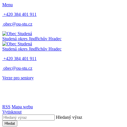
Menu
+420 384 401 911
obec@ou-stu.cz
Studená
okres Jindřichův Hradec
Studená
okres Jindřichův Hradec
+420 384 401 911
obec@ou-stu.cz
Verze pro seniory
RSS
Mapa webu
Vytisknout
Hledaný výraz
Hledat