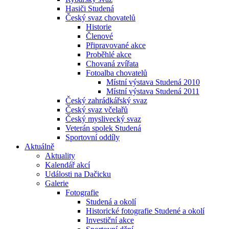
Hasiči Studená
Český svaz chovatelů
Historie
Členové
Připravované akce
Proběhlé akce
Chovaná zvířata
Fotoalba chovatelů
Místní výstava Studená 2010
Místní výstava Studená 2011
Český zahrádkářský svaz
Český svaz včelařů
Český myslivecký svaz
Veterán spolek Studená
Sportovní oddíly
Aktuálně
Aktuality
Kalendář akcí
Události na Dačicku
Galerie
Fotografie
Studená a okolí
Historické fotografie Studené a okolí
Investiční akce