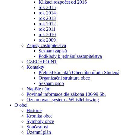
Klikací rozpočet od 2016
rok 2015
rok 2014
rok 2013
rok 2012
rok 2011
rok 2010
rok 2009
Zápisy zastupitelstva
Seznam zápisů
Podklady k jednání zastupitelstva
CZECHPOINT
Kontakty
Přehled kontaktů Obecního úřadu Studená
Organizační struktura obce
Seznam osob
Napište nám
Povinné informace dle zákona 106⁄99 Sb.
Oznamovací systém - Whistleblowing
O obci
Historie
Kronika obce
Symboly obce
Současnost
Územní plán