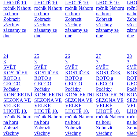
LHOTĚ
10.
LHOTĚ
10.
LHOTĚ
10.
LHOTĚ
10.
LHO
ročník Nahoru
ročník Nahoru
ročník Nahoru
ročník Nahoru
ročn
na horu
na horu
na horu
na horu
na h
Zobrazit
Zobrazit
Zobrazit
Zobrazit
Zobr
všechny
všechny
všechny
všechny
všec
záznamy ze
záznamy ze
záznamy ze
záznamy ze
zázn
dne
dne
dne
dne
dne
24
25
26
27
28
3
3
3
3
3
SVĚT
SVĚT
SVĚT
SVĚT
SVĚ
KOSTIČEK
KOSTIČEK
KOSTIČEK
KOSTIČEK
KOS
ROTO a
ROTO a
ROTO a
ROTO a
ROT
GECCO
GECCO
GECCO
GECCO
GE
Počátky
Počátky
Počátky
Počátky
Počá
KONCERTNÍ
KONCERTNÍ
KONCERTNÍ
KONCERTNÍ
KON
SEZONA VE
SEZONA VE
SEZONA VE
SEZONA VE
SEZ
VELKÉ
VELKÉ
VELKÉ
VELKÉ
VEL
LHOTĚ
10.
LHOTĚ
10.
LHOTĚ
10.
LHOTĚ
10.
LHO
ročník Nahoru
ročník Nahoru
ročník Nahoru
ročník Nahoru
ročn
na horu
na horu
na horu
na horu
na h
Zobrazit
Zobrazit
Zobrazit
Zobrazit
Zobr
všechny
všechny
všechny
všechny
všec