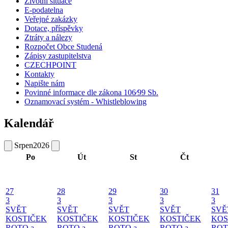
Životní situace
E-podatelna
Veřejné zakázky
Dotace, příspěvky
Ztráty a nálezy
Rozpočet Obce Studená
Zápisy zastupitelstva
CZECHPOINT
Kontakty
Napište nám
Povinné informace dle zákona 106⁄99 Sb.
Oznamovací systém - Whistleblowing
Kalendář
Srpen
2026
Po
Út
St
Čt
27
28
29
30
31
3
3
3
3
3
SVĚT
SVĚT
SVĚT
SVĚT
SVĚ
KOSTIČEK
KOSTIČEK
KOSTIČEK
KOSTIČEK
KOS
ROTO a
ROTO a
ROTO a
ROTO a
ROT