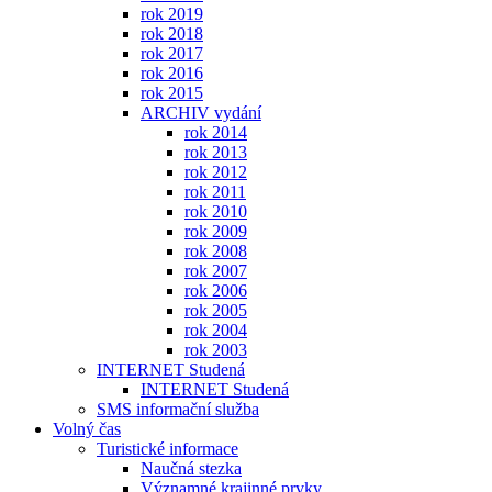
rok 2019
rok 2018
rok 2017
rok 2016
rok 2015
ARCHIV vydání
rok 2014
rok 2013
rok 2012
rok 2011
rok 2010
rok 2009
rok 2008
rok 2007
rok 2006
rok 2005
rok 2004
rok 2003
INTERNET Studená
INTERNET Studená
SMS informační služba
Volný čas
Turistické informace
Naučná stezka
Významné krajinné prvky