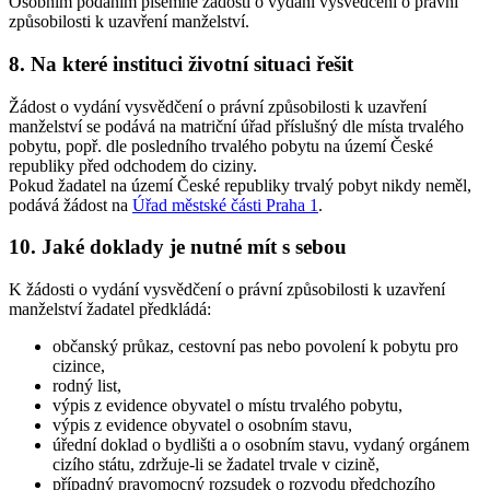
Osobním podáním písemné žádosti o vydání vysvědčení o právní
způsobilosti k uzavření manželství.
8. Na které instituci životní situaci řešit
Žádost o vydání vysvědčení o právní způsobilosti k uzavření
manželství se podává na matriční úřad příslušný dle místa trvalého
pobytu, popř. dle posledního trvalého pobytu na území České
republiky před odchodem do ciziny.
Pokud žadatel na území České republiky trvalý pobyt nikdy neměl,
podává žádost na
Úřad městské části Praha 1
.
10. Jaké doklady je nutné mít s sebou
K žádosti o vydání vysvědčení o právní způsobilosti k uzavření
manželství žadatel předkládá:
občanský průkaz, cestovní pas nebo povolení k pobytu pro
cizince,
rodný list,
výpis z evidence obyvatel o místu trvalého pobytu,
výpis z evidence obyvatel o osobním stavu,
úřední doklad o bydlišti a o osobním stavu, vydaný orgánem
cizího státu, zdržuje-li se žadatel trvale v cizině,
případný pravomocný rozsudek o rozvodu předchozího