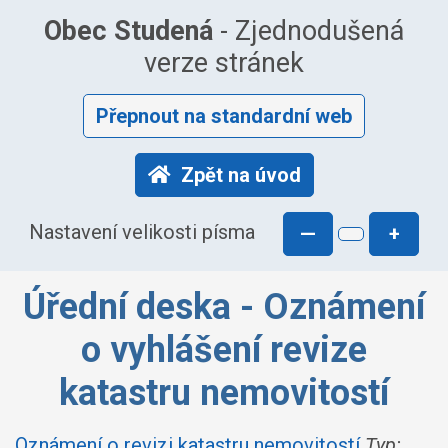
Obec Studená
- Zjednodušená
verze stránek
Přepnout na standardní web
Zpět na úvod
Nastavení velikosti písma
—
+
Úřední deska - Oznámení
o vyhlášení revize
katastru nemovitostí
Oznámení o revizi katastru nemovitostí
Typ: