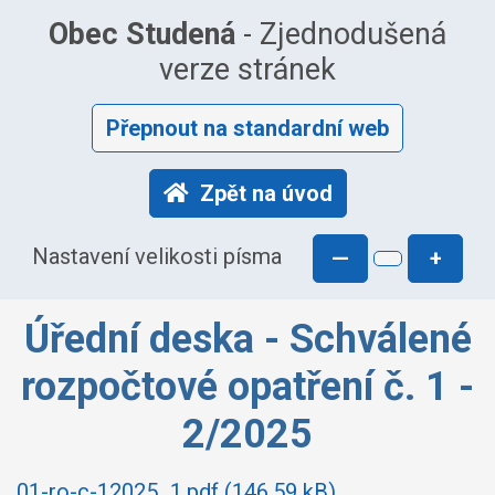
Obec Studená
- Zjednodušená
verze stránek
Přepnout na standardní web
Zpět na úvod
Nastavení velikosti písma
—
+
Úřední deska - Schválené
rozpočtové opatření č. 1 -
2/2025
01-ro-c-12025_1.pdf (146.59 kB)