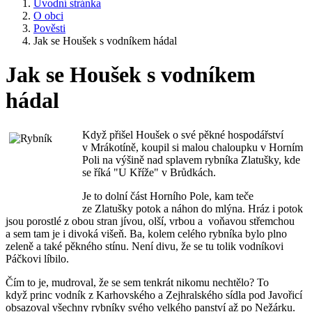
Úvodní stránka
O obci
Pověsti
Jak se Houšek s vodníkem hádal
Jak se Houšek s vodníkem
hádal
Když přišel Houšek o své pěkné hospodářství
v Mrákotíně, koupil si malou chaloupku v Horním
Poli na výšině nad splavem rybníka Zlatušky, kde
se říká "U Kříže" v Brůdkách.
Je to dolní část Horního Pole, kam teče
ze Zlatušky potok a náhon do mlýna. Hráz i potok
jsou porostlé z obou stran jívou, olší, vrbou a voňavou střemchou
a sem tam je i divoká višeň. Ba, kolem celého rybníka bylo plno
zeleně a také pěkného stínu. Není divu, že se tu tolik vodníkovi
Páčkovi líbilo.
Čím to je, mudroval, že se sem tenkrát nikomu nechtělo? To
když princ vodník z Karhovského a Zejhralského sídla pod Javořicí
obsazoval všechny rybníky svého velkého panství až po Nežárku.