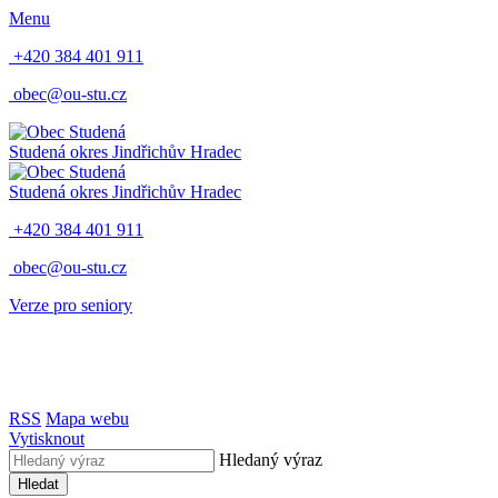
Menu
+420 384 401 911
obec@ou-stu.cz
Studená
okres Jindřichův Hradec
Studená
okres Jindřichův Hradec
+420 384 401 911
obec@ou-stu.cz
Verze pro seniory
RSS
Mapa webu
Vytisknout
Hledaný výraz
Hledat