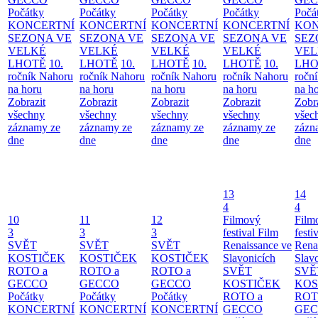
Počátky
Počátky
Počátky
Počátky
Počá
KONCERTNÍ
KONCERTNÍ
KONCERTNÍ
KONCERTNÍ
KON
SEZONA VE
SEZONA VE
SEZONA VE
SEZONA VE
SEZ
VELKÉ
VELKÉ
VELKÉ
VELKÉ
VEL
LHOTĚ
10.
LHOTĚ
10.
LHOTĚ
10.
LHOTĚ
10.
LHO
ročník Nahoru
ročník Nahoru
ročník Nahoru
ročník Nahoru
ročn
na horu
na horu
na horu
na horu
na h
Zobrazit
Zobrazit
Zobrazit
Zobrazit
Zobr
všechny
všechny
všechny
všechny
všec
záznamy ze
záznamy ze
záznamy ze
záznamy ze
zázn
dne
dne
dne
dne
dne
13
14
4
4
10
11
12
Filmový
Film
3
3
3
festival Film
festi
SVĚT
SVĚT
SVĚT
Renaissance ve
Rena
KOSTIČEK
KOSTIČEK
KOSTIČEK
Slavonicích
Slav
ROTO a
ROTO a
ROTO a
SVĚT
SVĚ
GECCO
GECCO
GECCO
KOSTIČEK
KOS
Počátky
Počátky
Počátky
ROTO a
ROT
KONCERTNÍ
KONCERTNÍ
KONCERTNÍ
GECCO
GE