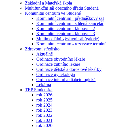
Základní a Mateřská škola
Multifunkční sál obecního úřadu Studená
Komunitní centrum ve Studené
Komunitní centrum - přednáškový sál
Komunitní centrum - sdílená kancelář
Komunitní centrum - klubovna 2
Komunitní centrum - klubovna 3
Multimediální výstavní sál (galerie)
Komunitní centrum - rezervace termínů
Zdravotní středisko
Aktuálně
Ordinace obvodního lékaře
Ordinace zubního lékaře
Ordinace dětské a dorostové lékařky
Ordinace gynekologa
Ordinace interní a diabetologická
Lékárna
TEP Studenska
rok 2026
rok 2025
rok 2024
rok 2023
rok 2022
rok 2021
rok 2020