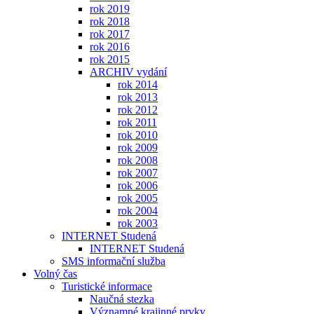
rok 2019
rok 2018
rok 2017
rok 2016
rok 2015
ARCHIV vydání
rok 2014
rok 2013
rok 2012
rok 2011
rok 2010
rok 2009
rok 2008
rok 2007
rok 2006
rok 2005
rok 2004
rok 2003
INTERNET Studená
INTERNET Studená
SMS informační služba
Volný čas
Turistické informace
Naučná stezka
Významné krajinné prvky