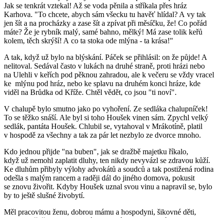
Jak se tenkrát vztekal! Až se voda pěnila a stříkala přes hráz
Karhova. "To chcete, abych sám všecku tu havěť hlídal? A vy tak
jen šít a na procházky a zase šít a zpívat při měsíčku, že! Co pořád
máte? Že je rybník malý, samé bahno, mělký! Má zase tolik keřů
kolem, těch skrýší! A co ta stoka ode mlýna - ta krása!"
A tak, když už bylo na blýskání. Páček se přihlásil: on že půjde! A
nelitoval. Sedával často v lukách na druhé straně, proti hrázi nebo
na Ulehli v keřích pod pěknou zahradou, ale k večeru se vždy vracel
ke mlýnu pod hráz, nebo ke splavu na druhém konci hráze, kde
viděl na Brůdka od Kříže. Chtěl vědět, co jsou "ti noví".
V chalupě bylo smutno jako po vyhoření. Ze sedláka chalupníček!
To se těžko snáší. Ale byl si toho Houšek vinen sám. Zpychl velký
sedlák, pantáta Houšek. Chlubil se, vytahoval v Mrákotíně, platil
v hospodě za všechny a tak za pár let nezbylo ze dvorce mnoho.
Kdo jednou přijde "na buben", jak se dražbě majetku říkalo,
když už nemohl zaplatit dluhy, ten nikdy nevyvázl se zdravou kůží.
Ke dluhům přibyly výlohy advokátů a soudců a tak postižená rodina
odešla s malým rancem a raději dál do jiného domova, pokusit
se znovu živořit. Kdyby Houšek uznal svou vinu a napravil se, bylo
by to ještě slušné živobytí.
Měl pracovitou ženu, dobrou mámu a hospodyni, šikovné děti,