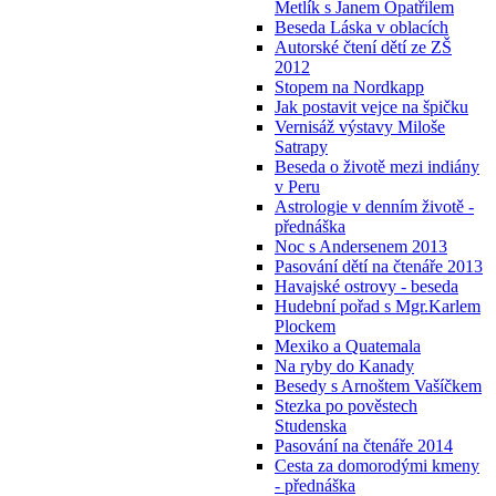
Metlík s Janem Opatřilem
Beseda Láska v oblacích
Autorské čtení dětí ze ZŠ
2012
Stopem na Nordkapp
Jak postavit vejce na špičku
Vernisáž výstavy Miloše
Satrapy
Beseda o životě mezi indiány
v Peru
Astrologie v denním životě -
přednáška
Noc s Andersenem 2013
Pasování dětí na čtenáře 2013
Havajské ostrovy - beseda
Hudební pořad s Mgr.Karlem
Plockem
Mexiko a Quatemala
Na ryby do Kanady
Besedy s Arnoštem Vašíčkem
Stezka po pověstech
Studenska
Pasování na čtenáře 2014
Cesta za domorodými kmeny
- přednáška