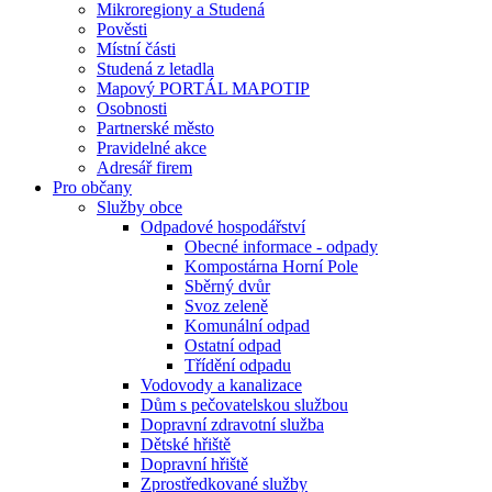
Mikroregiony a Studená
Pověsti
Místní části
Studená z letadla
Mapový PORTÁL MAPOTIP
Osobnosti
Partnerské město
Pravidelné akce
Adresář firem
Pro občany
Služby obce
Odpadové hospodářství
Obecné informace - odpady
Kompostárna Horní Pole
Sběrný dvůr
Svoz zeleně
Komunální odpad
Ostatní odpad
Třídění odpadu
Vodovody a kanalizace
Dům s pečovatelskou službou
Dopravní zdravotní služba
Dětské hřiště
Dopravní hřiště
Zprostředkované služby