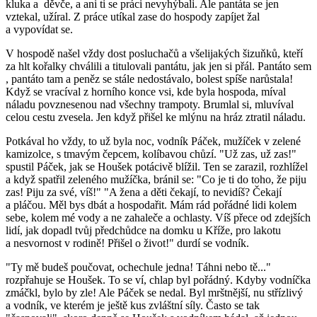
kluka a děvče, a ani ti se práci nevyhýbali. Ale pantáta se jen
vztekal, užíral. Z práce utíkal zase do hospody zapíjet žal
a vypovídat se.
V hospodě našel vždy dost posluchačů a všelijakých šizuňků, kteří
za hlt kořalky chválili a titulovali pantátu, jak jen si přál. Pantáto sem
, pantáto tam a peněz se stále nedostávalo, bolest spíše narůstala!
Když se vracíval z horního konce vsi, kde byla hospoda, míval
náladu povznesenou nad všechny trampoty. Brumlal si, mluvíval
celou cestu zvesela. Jen když přišel ke mlýnu na hráz ztratil náladu.
Potkával ho vždy, to už byla noc, vodník Páček, mužíček v zelené
kamizolce, s tmavým čepcem, kolíbavou chůzí. "Už zas, už zas!"
spustil Páček, jak se Houšek potácivě blížil. Ten se zarazil, rozhlížel
a když spatřil zeleného mužíčka, bránil se: "Co je ti do toho, že piju
zas! Piju za své, víš!" "A žena a děti čekají, to nevidíš? Čekají
a pláčou. Měl bys dbát a hospodařit. Mám rád pořádné lidi kolem
sebe, kolem mé vody a ne zahaleče a ochlasty. Víš přece od zdejších
lidí, jak dopadl tvůj předchůdce na domku u Kříže, pro lakotu
a nesvornost v rodině! Přišel o život!" durdí se vodník.
"Ty mě budeš poučovat, ochechule jedna! Táhni nebo tě..."
rozpřahuje se Houšek. To se ví, chlap byl pořádný. Kdyby vodníčka
zmáčkl, bylo by zle! Ale Páček se nedal. Byl mrštnější, nu střízlivý
a vodník, ve kterém je ještě kus zvláštní síly. Často se tak