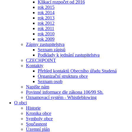
Klikací rozpočet od 2016
rok 2015
rok 2014
rok 2013
rok 2012
rok 2011
rok 2010
rok 2009
Zápisy zastupitelstva
Seznam zápisů
Podklady k jednání zastupitelstva
CZECHPOINT
Kontakty
Přehled kontaktů Obecního úřadu Studená
Organizační struktura obce
Seznam osob
Napište nám
Povinné informace dle zákona 106⁄99 Sb.
Oznamovací systém - Whistleblowing
O obci
Historie
Kronika obce
Symboly obce
Současnost
Územní plán