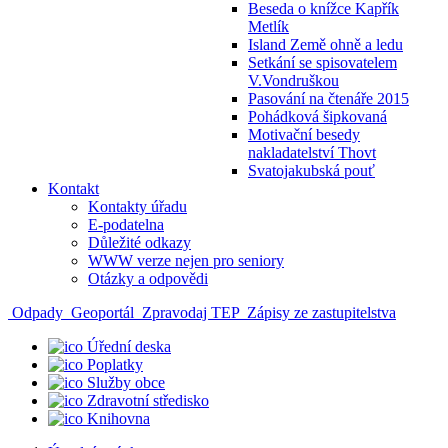
Beseda o knížce Kapřík
Metlík
Island Země ohně a ledu
Setkání se spisovatelem
V.Vondruškou
Pasování na čtenáře 2015
Pohádková šipkovaná
Motivační besedy
nakladatelství Thovt
Svatojakubská pouť
Kontakt
Kontakty úřadu
E-podatelna
Důležité odkazy
WWW verze nejen pro seniory
Otázky a odpovědi
Odpady
Geoportál
Zpravodaj TEP
Zápisy ze zastupitelstva
Úřední deska
Poplatky
Služby obce
Zdravotní středisko
Knihovna