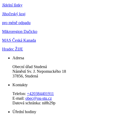
Jídelní lístky
Jihočeský kraj
pro méně odpadu
Mikroregion Dačicko
MAS Česká Kanada
Hradec ŽIJE
Adresa
Obecní úřad Studená
Náměstí Sv. J. Nepomuckého 18
37856, Studená
Kontakty
Telefon:
+420384401911
E-mail:
obec@ou-stu.cz
Datová schránka: ni8b29p
Úřední hodiny