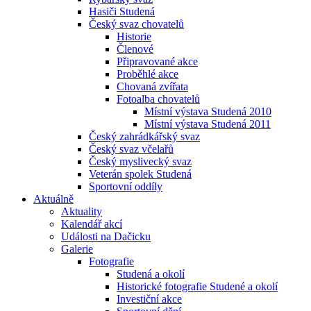
Hasiči Studená
Český svaz chovatelů
Historie
Členové
Připravované akce
Proběhlé akce
Chovaná zvířata
Fotoalba chovatelů
Místní výstava Studená 2010
Místní výstava Studená 2011
Český zahrádkářský svaz
Český svaz včelařů
Český myslivecký svaz
Veterán spolek Studená
Sportovní oddíly
Aktuálně
Aktuality
Kalendář akcí
Události na Dačicku
Galerie
Fotografie
Studená a okolí
Historické fotografie Studené a okolí
Investiční akce