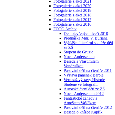
Fotogalerie z akcí 2021
Fotogalerie z akcí 2020
Fotogalerie z akcí 2019
Fotogalerie z akcí 2018
Fotogalerie z akcí 2017
Fotogalerie z akcí 2016
FOTO Archiv
Den otevřených dveří 2010
Přednáška Mgr. V. Buriana
Vyhlášení literární soutěže dětí
ze ZŠ
Stopem do Gruzie
Noc s Andersenem
Beseda s Vlastimilem
Vondruškou
Pasování dětí na čtenáře 2011
Výstava panenek Barbie
Vernisáž výstavy Historie
Studené ve fotografii
Autorské čtení dětí ze ZŠ
Noc s Andersenem 2012
Fantastické záhady s
Arnoštem Vašíčkem
Pasování dětí na čtenáře 2012
Beseda o knížce Kapřík