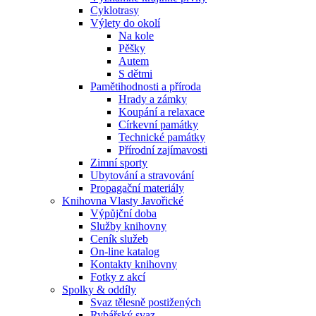
Cyklotrasy
Výlety do okolí
Na kole
Pěšky
Autem
S dětmi
Pamětihodnosti a příroda
Hrady a zámky
Koupání a relaxace
Církevní památky
Technické památky
Přírodní zajímavosti
Zimní sporty
Ubytování a stravování
Propagační materiály
Knihovna Vlasty Javořické
Výpůjční doba
Služby knihovny
Ceník služeb
On-line katalog
Kontakty knihovny
Fotky z akcí
Spolky & oddíly
Svaz tělesně postižených
Rybářský svaz