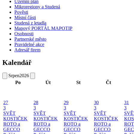
Územní plán
Mikroregiony a Studená
Pověsti
Místní části
Studená z letadla
Mapový PORTÁL MAPOTIP
Osobnosti
Partnerské město
Pravidelné akce
Adresář firem
Kalendář
Srpen
2026
Po
Út
St
Čt
27
28
29
30
31
3
3
3
3
3
SVĚT
SVĚT
SVĚT
SVĚT
SVĚ
KOSTIČEK
KOSTIČEK
KOSTIČEK
KOSTIČEK
KOS
ROTO a
ROTO a
ROTO a
ROTO a
ROT
GECCO
GECCO
GECCO
GECCO
GE