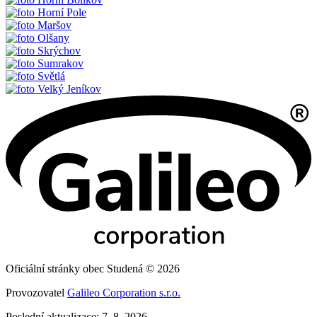
Horní Pole
Maršov
Olšany
Skrýchov
Sumrakov
Světlá
Velký Jeníkov
Oficiální stránky obec Studená © 2026
Provozovatel
Galileo Corporation s.r.o.
Poslední aktualizace: 7. 8. 2026