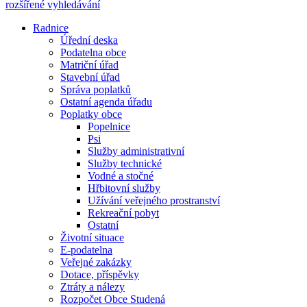
rozšířené vyhledávání
Radnice
Úřední deska
Podatelna obce
Matriční úřad
Stavební úřad
Správa poplatků
Ostatní agenda úřadu
Poplatky obce
Popelnice
Psi
Služby administrativní
Služby technické
Vodné a stočné
Hřbitovní služby
Užívání veřejného prostranství
Rekreační pobyt
Ostatní
Životní situace
E-podatelna
Veřejné zakázky
Dotace, příspěvky
Ztráty a nálezy
Rozpočet Obce Studená