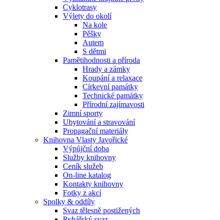
Cyklotrasy
Výlety do okolí
Na kole
Pěšky
Autem
S dětmi
Pamětihodnosti a příroda
Hrady a zámky
Koupání a relaxace
Církevní památky
Technické památky
Přírodní zajímavosti
Zimní sporty
Ubytování a stravování
Propagační materiály
Knihovna Vlasty Javořické
Výpůjční doba
Služby knihovny
Ceník služeb
On-line katalog
Kontakty knihovny
Fotky z akcí
Spolky & oddíly
Svaz tělesně postižených
Rybářský svaz