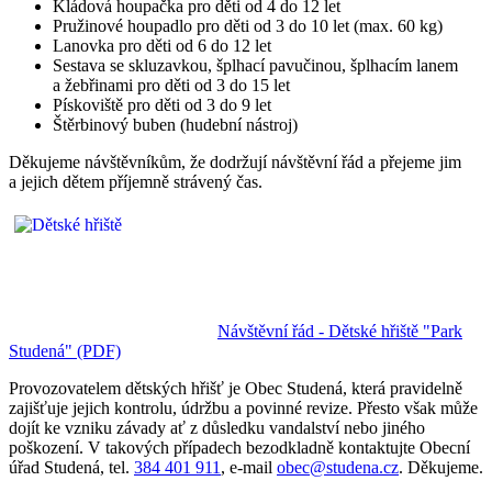
Kládová houpačka pro děti od 4 do 12 let
Pružinové houpadlo pro děti od 3 do 10 let (max. 60 kg)
Lanovka pro děti od 6 do 12 let
Sestava se skluzavkou, šplhací pavučinou, šplhacím lanem
a žebřinami pro děti od 3 do 15 let
Pískoviště pro děti od 3 do 9 let
Štěrbinový buben (hudební nástroj)
Děkujeme návštěvníkům, že dodržují návštěvní řád a přejeme jim
a jejich dětem příjemně strávený čas.
Návštěvní řád - Dětské hřiště "Park
Studená" (PDF)
Provozovatelem dětských hřišť je Obec Studená, která pravidelně
zajišťuje jejich kontrolu, údržbu a povinné revize. Přesto však může
dojít ke vzniku závady ať z důsledku vandalství nebo jiného
poškození. V takových případech bezodkladně kontaktujte Obecní
úřad Studená, tel.
384 401 911
, e-mail
obec@studena.cz
. Děkujeme.