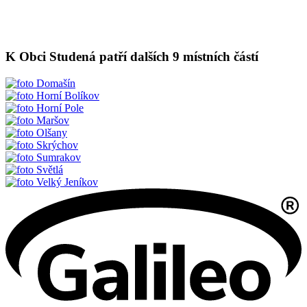
K Obci Studená patří dalších 9 místních částí
Domašín
Horní Bolíkov
Horní Pole
Maršov
Olšany
Skrýchov
Sumrakov
Světlá
Velký Jeníkov