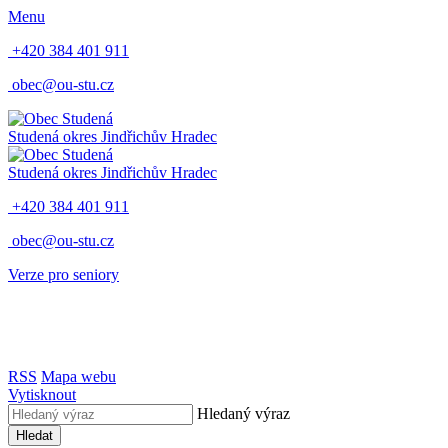
Menu
+420 384 401 911
obec@ou-stu.cz
Studená
okres Jindřichův Hradec
Studená
okres Jindřichův Hradec
+420 384 401 911
obec@ou-stu.cz
Verze pro seniory
RSS
Mapa webu
Vytisknout
Hledaný výraz
Hledat