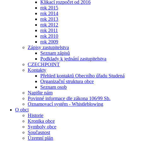
Klikací rozpočet od 2016
rok 2015
rok 2014
rok 2013
rok 2012
rok 2011
rok 2010
rok 2009
Zápisy zastupitelstva
Seznam zápisů
Podklady k jednání zastupitelstva
CZECHPOINT
Kontakty
Přehled kontaktů Obecního úřadu Studená
Organizační struktura obce
Seznam osob
Napište nám
Povinné informace dle zákona 106⁄99 Sb.
Oznamovací systém - Whistleblowing
O obci
Historie
Kronika obce
Symboly obce
Současnost
Územní plán