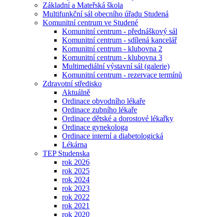
Základní a Mateřská škola
Multifunkční sál obecního úřadu Studená
Komunitní centrum ve Studené
Komunitní centrum - přednáškový sál
Komunitní centrum - sdílená kancelář
Komunitní centrum - klubovna 2
Komunitní centrum - klubovna 3
Multimediální výstavní sál (galerie)
Komunitní centrum - rezervace termínů
Zdravotní středisko
Aktuálně
Ordinace obvodního lékaře
Ordinace zubního lékaře
Ordinace dětské a dorostové lékařky
Ordinace gynekologa
Ordinace interní a diabetologická
Lékárna
TEP Studenska
rok 2026
rok 2025
rok 2024
rok 2023
rok 2022
rok 2021
rok 2020