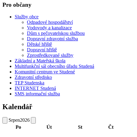
Pro občany
Služby obce
Odpadové hospodářství
Vodovody a kanalizace
Dům s pečovatelskou službou
Dopravní zdravotní služba
Dětské hřiště
Dopravní hřiště
Zprostředkované služby
Základní a Mateřská škola
Multifunkční sál obecního úřadu Studená
Komunitní centrum ve Studené
Zdravotní středisko
TEP Studenska
INTERNET Studená
SMS informační služba
Kalendář
Srpen
2026
Po
Út
St
Čt