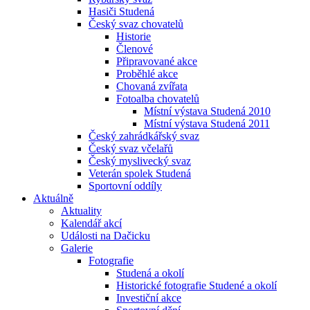
Hasiči Studená
Český svaz chovatelů
Historie
Členové
Připravované akce
Proběhlé akce
Chovaná zvířata
Fotoalba chovatelů
Místní výstava Studená 2010
Místní výstava Studená 2011
Český zahrádkářský svaz
Český svaz včelařů
Český myslivecký svaz
Veterán spolek Studená
Sportovní oddíly
Aktuálně
Aktuality
Kalendář akcí
Události na Dačicku
Galerie
Fotografie
Studená a okolí
Historické fotografie Studené a okolí
Investiční akce