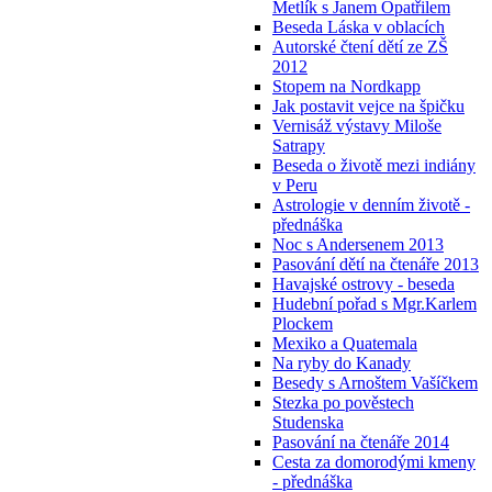
Metlík s Janem Opatřilem
Beseda Láska v oblacích
Autorské čtení dětí ze ZŠ
2012
Stopem na Nordkapp
Jak postavit vejce na špičku
Vernisáž výstavy Miloše
Satrapy
Beseda o životě mezi indiány
v Peru
Astrologie v denním životě -
přednáška
Noc s Andersenem 2013
Pasování dětí na čtenáře 2013
Havajské ostrovy - beseda
Hudební pořad s Mgr.Karlem
Plockem
Mexiko a Quatemala
Na ryby do Kanady
Besedy s Arnoštem Vašíčkem
Stezka po pověstech
Studenska
Pasování na čtenáře 2014
Cesta za domorodými kmeny
- přednáška