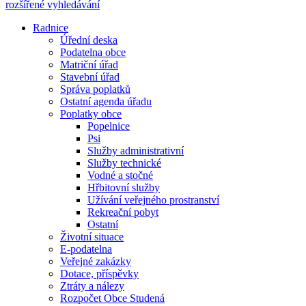
rozšířené vyhledávání
Radnice
Úřední deska
Podatelna obce
Matriční úřad
Stavební úřad
Správa poplatků
Ostatní agenda úřadu
Poplatky obce
Popelnice
Psi
Služby administrativní
Služby technické
Vodné a stočné
Hřbitovní služby
Užívání veřejného prostranství
Rekreační pobyt
Ostatní
Životní situace
E-podatelna
Veřejné zakázky
Dotace, příspěvky
Ztráty a nálezy
Rozpočet Obce Studená