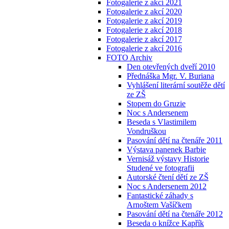
Fotogalerie z akcí 2021
Fotogalerie z akcí 2020
Fotogalerie z akcí 2019
Fotogalerie z akcí 2018
Fotogalerie z akcí 2017
Fotogalerie z akcí 2016
FOTO Archiv
Den otevřených dveří 2010
Přednáška Mgr. V. Buriana
Vyhlášení literární soutěže dětí
ze ZŠ
Stopem do Gruzie
Noc s Andersenem
Beseda s Vlastimilem
Vondruškou
Pasování dětí na čtenáře 2011
Výstava panenek Barbie
Vernisáž výstavy Historie
Studené ve fotografii
Autorské čtení dětí ze ZŠ
Noc s Andersenem 2012
Fantastické záhady s
Arnoštem Vašíčkem
Pasování dětí na čtenáře 2012
Beseda o knížce Kapřík