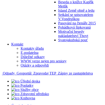
Beseda o knížce Kapřík
Metlík
Island Země ohně a ledu
Setkání se spisovatelem
V.Vondruškou
Pasování na čtenáře 2015
Pohádková šipkovaná
Motivační besedy
nakladatelství Thovt
Svatojakubská pouť
Kontakt
Kontakty úřadu
E-podatelna
Důležité odkazy
WWW verze nejen pro seniory
Otázky a odpovědi
Odpady
Geoportál
Zpravodaj TEP
Zápisy ze zastupitelstva
Úřední deska
Poplatky
Služby obce
Zdravotní středisko
Knihovna