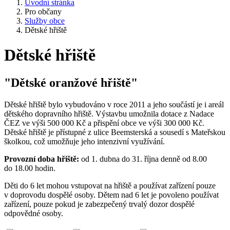
Úvodní stránka
Pro občany
Služby obce
Dětské hřiště
Dětské hřiště
"Dětské oranžové hřiště"
Dětské hřiště bylo vybudováno v roce 2011 a jeho součástí je i areál
dětského dopravního hřiště. Výstavbu umožnila dotace z Nadace
ČEZ ve výši 500 000 Kč a přispění obce ve výši 300 000 Kč.
Dětské hřiště je přístupné z ulice Beemsterská a sousedí s Mateřskou
školkou, což umožňuje jeho intenzivní využívání.
Provozní doba hřiště:
od 1. dubna do 31. října denně od 8.00
do 18.00 hodin.
Děti do 6 let mohou vstupovat na hřiště a používat zařízení pouze
v doprovodu dospělé osoby. Dětem nad 6 let je povoleno používat
zařízení, pouze pokud je zabezpečený trvalý dozor dospělé
odpovědné osoby.