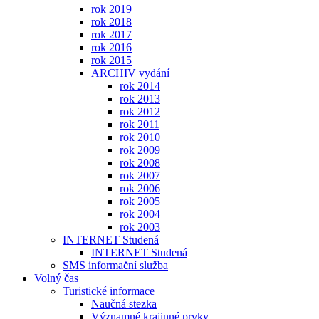
rok 2019
rok 2018
rok 2017
rok 2016
rok 2015
ARCHIV vydání
rok 2014
rok 2013
rok 2012
rok 2011
rok 2010
rok 2009
rok 2008
rok 2007
rok 2006
rok 2005
rok 2004
rok 2003
INTERNET Studená
INTERNET Studená
SMS informační služba
Volný čas
Turistické informace
Naučná stezka
Významné krajinné prvky