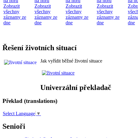
na horu
na horu
na horu
na horu
na h
Zobrazit
Zobrazit
Zobrazit
Zobrazit
Zobr
všechny
všechny
všechny
všechny
všec
záznamy ze
záznamy ze
záznamy ze
záznamy ze
zázn
dne
dne
dne
dne
dne
Řešení životních situací
Jak vyřídit běžné životní situace
Univerzální překladač
Překlad (translations)
Select Language
▼
Senioři