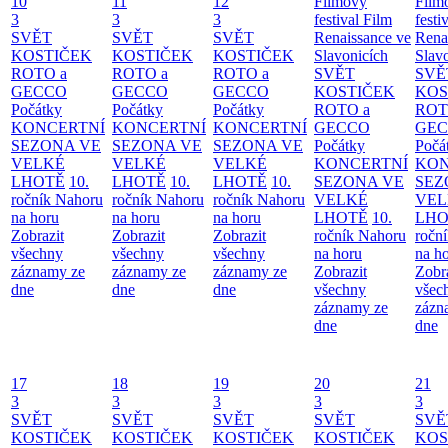
10
11
12
Filmový
Film
3
3
3
festival Film
festi
SVĚT
SVĚT
SVĚT
Renaissance ve
Rena
KOSTIČEK
KOSTIČEK
KOSTIČEK
Slavonicích
Slav
ROTO a
ROTO a
ROTO a
SVĚT
SVĚ
GECCO
GECCO
GECCO
KOSTIČEK
KOS
Počátky
Počátky
Počátky
ROTO a
ROT
KONCERTNÍ
KONCERTNÍ
KONCERTNÍ
GECCO
GE
SEZONA VE
SEZONA VE
SEZONA VE
Počátky
Počá
VELKÉ
VELKÉ
VELKÉ
KONCERTNÍ
KON
LHOTĚ
10.
LHOTĚ
10.
LHOTĚ
10.
SEZONA VE
SEZ
ročník Nahoru
ročník Nahoru
ročník Nahoru
VELKÉ
VEL
na horu
na horu
na horu
LHOTĚ
10.
LHO
Zobrazit
Zobrazit
Zobrazit
ročník Nahoru
ročn
všechny
všechny
všechny
na horu
na h
záznamy ze
záznamy ze
záznamy ze
Zobrazit
Zobr
dne
dne
dne
všechny
všec
záznamy ze
zázn
dne
dne
17
18
19
20
21
3
3
3
3
3
SVĚT
SVĚT
SVĚT
SVĚT
SVĚ
KOSTIČEK
KOSTIČEK
KOSTIČEK
KOSTIČEK
KOS