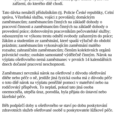
zařízení, do kterého dítě chodí.
Tato dávka nenáleží příslušníkům (tj. Policie České republiky, Celní
správa, Vězeňská služba, vojáci z povolání); domáckým
zaměstnancům; zaměstnancům činných na základě dohody o
pracovní činnosti a zaměstnancům činných na základě dohody o
provedení práce; dobrovolným pracovníkům pečovatelské služby;
odsouzeným ve výkonu trestu odnětí svobody zařazeným do práce;
žákům a studentům ze zaměstnání, které spadá výlučně do období
prázdnin; zaměstnancům vykonávajícím zaměstnání malého
rozsahu; zahraničním zaměstnancům; členům kolektivních orgánů
právnické osoby; osobám samostatně výdělečně činným. Nárok na
výplatu ošetřovného nemá zaměstnanec v prvních 14 kalendářních
dnech dočasné pracovní neschopnosti.
Zaměstnanci nevzniká nárok na ošetřovné z důvodu ošetřování
dítěte nebo péče o ně, jestliže jiná fyzická osoba má z důvodu péče
o toto dítě nárok na výplatu peněžité pomoci v mateřství nebo na
rodičovský příspěvek. To neplatí, pokud tato jiná osoba
onemocněla, utrpěla úraz, porodila, byla přijata do ústavní nebo
lázeňské péče.
Běh podpůrčí doby u ošetřovného se staví po dobu poskytování
zdravotních služeb ošetřované osobě u poskytovatele lůžkové péče.