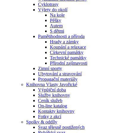
Cyklotrasy
Výlety do okolí
Na kole
Pěšky
Autem
S dětmi
Pamětihodnosti a příroda
Hrady a zámky
Koupání a relaxace
Církevní památky
Technické památky
Přírodní zajímavosti
Zimní sporty
Ubytování a stravování
Propagační materiály
Knihovna Vlasty Javořické
Výpůjční doba
Služby knihovny
Ceník služeb
On-line katalog
Kontakty knihovny
Fotky z akcí
Spolky & oddíly
Svaz tělesně postižených
Rybářský svaz