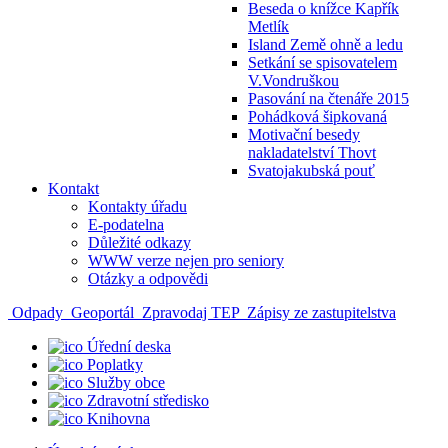
Beseda o knížce Kapřík
Metlík
Island Země ohně a ledu
Setkání se spisovatelem
V.Vondruškou
Pasování na čtenáře 2015
Pohádková šipkovaná
Motivační besedy
nakladatelství Thovt
Svatojakubská pouť
Kontakt
Kontakty úřadu
E-podatelna
Důležité odkazy
WWW verze nejen pro seniory
Otázky a odpovědi
Odpady
Geoportál
Zpravodaj TEP
Zápisy ze zastupitelstva
Úřední deska
Poplatky
Služby obce
Zdravotní středisko
Knihovna