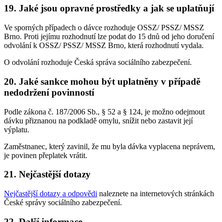
19. Jaké jsou opravné prostředky a jak se uplatňují
Ve sporných případech o dávce rozhoduje OSSZ/ PSSZ/ MSSZ
Brno. Proti jejímu rozhodnutí lze podat do 15 dnů od jeho doručení
odvolání k OSSZ/ PSSZ/ MSSZ Brno, která rozhodnutí vydala.
O odvolání rozhoduje Česká správa sociálního zabezpečení.
20. Jaké sankce mohou být uplatněny v případě
nedodržení povinností
Podle zákona č. 187/2006 Sb., § 52 a § 124, je možno odejmout
dávku přiznanou na podkladě omylu, snížit nebo zastavit její
výplatu.
Zaměstnanec, který zavinil, že mu byla dávka vyplacena neprávem,
je povinen přeplatek vrátit.
21. Nejčastější dotazy
Nejčastější dotazy a odpovědi
naleznete na internetových stránkách
České správy sociálního zabezpečení.
22. Další informace