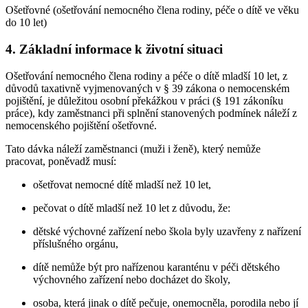
Ošetřovné (ošetřování nemocného člena rodiny, péče o dítě ve věku
do 10 let)
4. Základní informace k životní situaci
Ošetřování nemocného člena rodiny a péče o dítě mladší 10 let, z
důvodů taxativně vyjmenovaných v § 39 zákona o nemocenském
pojištění, je důležitou osobní překážkou v práci (§ 191 zákoníku
práce), kdy zaměstnanci při splnění stanovených podmínek náleží z
nemocenského pojištění ošetřovné.
Tato dávka náleží zaměstnanci (muži i ženě), který nemůže
pracovat, poněvadž musí:
ošetřovat nemocné dítě mladší než 10 let,
pečovat o dítě mladší než 10 let z důvodu, že:
dětské výchovné zařízení nebo škola byly uzavřeny z nařízení
příslušného orgánu,
dítě nemůže být pro nařízenou karanténu v péči dětského
výchovného zařízení nebo docházet do školy,
osoba, která jinak o dítě pečuje, onemocněla, porodila nebo jí