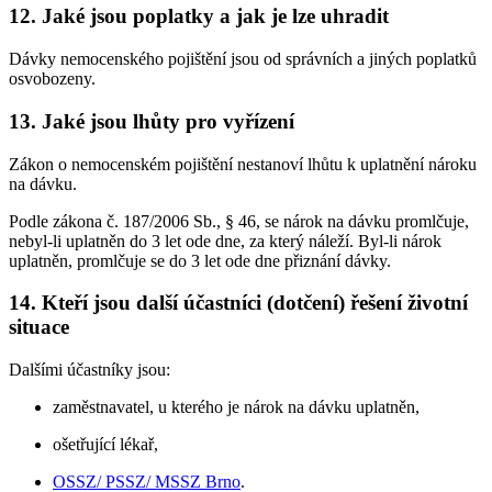
12. Jaké jsou poplatky a jak je lze uhradit
Dávky nemocenského pojištění jsou od správních a jiných poplatků
osvobozeny.
13. Jaké jsou lhůty pro vyřízení
Zákon o nemocenském pojištění nestanoví lhůtu k uplatnění nároku
na dávku.
Podle zákona č. 187/2006 Sb., § 46, se nárok na dávku promlčuje,
nebyl-li uplatněn do 3 let ode dne, za který náleží. Byl-li nárok
uplatněn, promlčuje se do 3 let ode dne přiznání dávky.
14. Kteří jsou další účastníci (dotčení) řešení životní
situace
Dalšími účastníky jsou:
zaměstnavatel, u kterého je nárok na dávku uplatněn,
ošetřující lékař,
OSSZ/ PSSZ/ MSSZ Brno
.