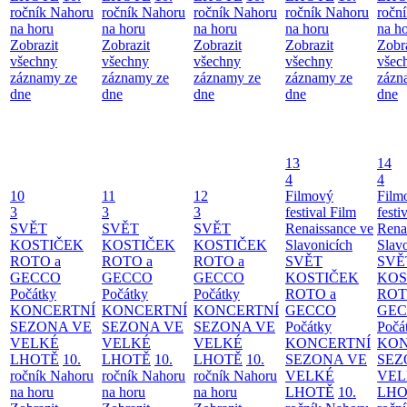
ročník Nahoru
ročník Nahoru
ročník Nahoru
ročník Nahoru
ročn
na horu
na horu
na horu
na horu
na h
Zobrazit
Zobrazit
Zobrazit
Zobrazit
Zobr
všechny
všechny
všechny
všechny
všec
záznamy ze
záznamy ze
záznamy ze
záznamy ze
zázn
dne
dne
dne
dne
dne
13
14
4
4
10
11
12
Filmový
Film
3
3
3
festival Film
festi
SVĚT
SVĚT
SVĚT
Renaissance ve
Rena
KOSTIČEK
KOSTIČEK
KOSTIČEK
Slavonicích
Slav
ROTO a
ROTO a
ROTO a
SVĚT
SVĚ
GECCO
GECCO
GECCO
KOSTIČEK
KOS
Počátky
Počátky
Počátky
ROTO a
ROT
KONCERTNÍ
KONCERTNÍ
KONCERTNÍ
GECCO
GE
SEZONA VE
SEZONA VE
SEZONA VE
Počátky
Počá
VELKÉ
VELKÉ
VELKÉ
KONCERTNÍ
KON
LHOTĚ
10.
LHOTĚ
10.
LHOTĚ
10.
SEZONA VE
SEZ
ročník Nahoru
ročník Nahoru
ročník Nahoru
VELKÉ
VEL
na horu
na horu
na horu
LHOTĚ
10.
LHO