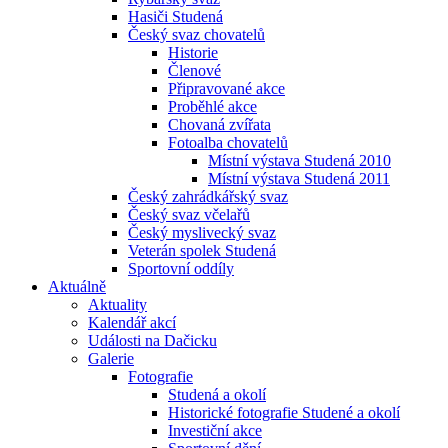
Hasiči Studená
Český svaz chovatelů
Historie
Členové
Připravované akce
Proběhlé akce
Chovaná zvířata
Fotoalba chovatelů
Místní výstava Studená 2010
Místní výstava Studená 2011
Český zahrádkářský svaz
Český svaz včelařů
Český myslivecký svaz
Veterán spolek Studená
Sportovní oddíly
Aktuálně
Aktuality
Kalendář akcí
Události na Dačicku
Galerie
Fotografie
Studená a okolí
Historické fotografie Studené a okolí
Investiční akce