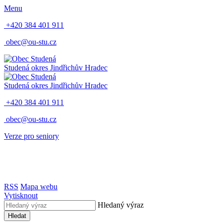
Menu
+420 384 401 911
obec@ou-stu.cz
Studená
okres Jindřichův Hradec
Studená
okres Jindřichův Hradec
+420 384 401 911
obec@ou-stu.cz
Verze pro seniory
RSS
Mapa webu
Vytisknout
Hledaný výraz
Hledat