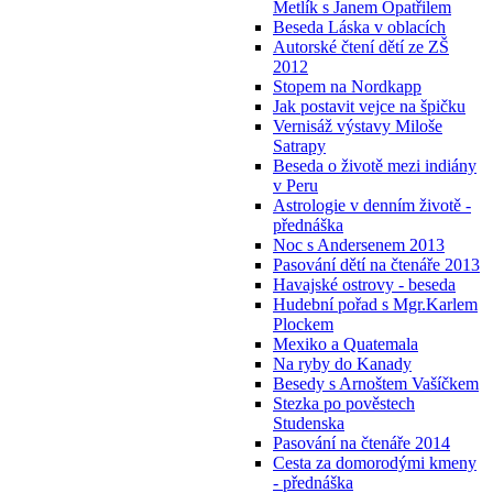
Metlík s Janem Opatřilem
Beseda Láska v oblacích
Autorské čtení dětí ze ZŠ
2012
Stopem na Nordkapp
Jak postavit vejce na špičku
Vernisáž výstavy Miloše
Satrapy
Beseda o životě mezi indiány
v Peru
Astrologie v denním životě -
přednáška
Noc s Andersenem 2013
Pasování dětí na čtenáře 2013
Havajské ostrovy - beseda
Hudební pořad s Mgr.Karlem
Plockem
Mexiko a Quatemala
Na ryby do Kanady
Besedy s Arnoštem Vašíčkem
Stezka po pověstech
Studenska
Pasování na čtenáře 2014
Cesta za domorodými kmeny
- přednáška