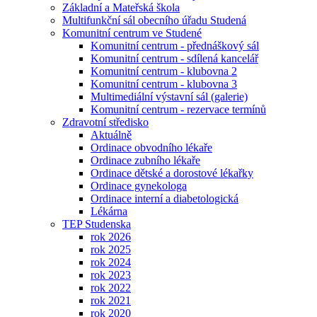
Základní a Mateřská škola
Multifunkční sál obecního úřadu Studená
Komunitní centrum ve Studené
Komunitní centrum - přednáškový sál
Komunitní centrum - sdílená kancelář
Komunitní centrum - klubovna 2
Komunitní centrum - klubovna 3
Multimediální výstavní sál (galerie)
Komunitní centrum - rezervace termínů
Zdravotní středisko
Aktuálně
Ordinace obvodního lékaře
Ordinace zubního lékaře
Ordinace dětské a dorostové lékařky
Ordinace gynekologa
Ordinace interní a diabetologická
Lékárna
TEP Studenska
rok 2026
rok 2025
rok 2024
rok 2023
rok 2022
rok 2021
rok 2020