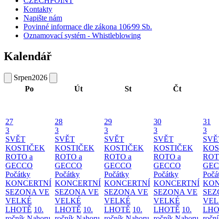
CZECHPOINT
Kontakty
Napište nám
Povinné informace dle zákona 106⁄99 Sb.
Oznamovací systém - Whistleblowing
Kalendář
Srpen
2026
Po
Út
St
Čt
27
28
29
30
31
3
3
3
3
3
SVĚT
SVĚT
SVĚT
SVĚT
SVĚ
KOSTIČEK
KOSTIČEK
KOSTIČEK
KOSTIČEK
KOS
ROTO a
ROTO a
ROTO a
ROTO a
ROT
GECCO
GECCO
GECCO
GECCO
GE
Počátky
Počátky
Počátky
Počátky
Počá
KONCERTNÍ
KONCERTNÍ
KONCERTNÍ
KONCERTNÍ
KON
SEZONA VE
SEZONA VE
SEZONA VE
SEZONA VE
SEZ
VELKÉ
VELKÉ
VELKÉ
VELKÉ
VEL
LHOTĚ
10.
LHOTĚ
10.
LHOTĚ
10.
LHOTĚ
10.
LHO
ročník Nahoru
ročník Nahoru
ročník Nahoru
ročník Nahoru
ročn