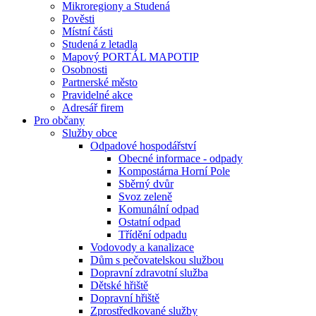
Mikroregiony a Studená
Pověsti
Místní části
Studená z letadla
Mapový PORTÁL MAPOTIP
Osobnosti
Partnerské město
Pravidelné akce
Adresář firem
Pro občany
Služby obce
Odpadové hospodářství
Obecné informace - odpady
Kompostárna Horní Pole
Sběrný dvůr
Svoz zeleně
Komunální odpad
Ostatní odpad
Třídění odpadu
Vodovody a kanalizace
Dům s pečovatelskou službou
Dopravní zdravotní služba
Dětské hřiště
Dopravní hřiště
Zprostředkované služby