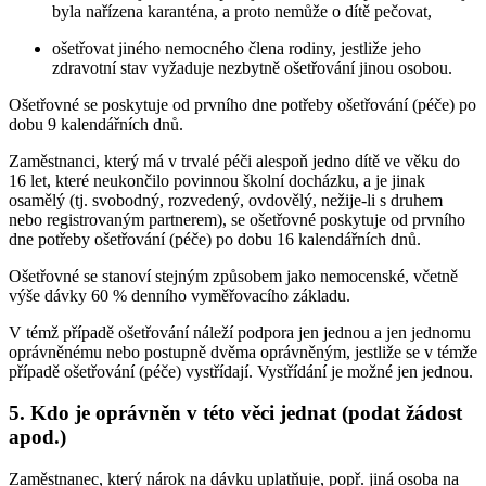
byla nařízena karanténa, a proto nemůže o dítě pečovat,
ošetřovat jiného nemocného člena rodiny, jestliže jeho
zdravotní stav vyžaduje nezbytně ošetřování jinou osobou.
Ošetřovné se poskytuje od prvního dne potřeby ošetřování (péče) po
dobu 9 kalendářních dnů.
Zaměstnanci, který má v trvalé péči alespoň jedno dítě ve věku do
16 let, které neukončilo povinnou školní docházku, a je jinak
osamělý (tj. svobodný, rozvedený, ovdovělý, nežije-li s druhem
nebo registrovaným partnerem), se ošetřovné poskytuje od prvního
dne potřeby ošetřování (péče) po dobu 16 kalendářních dnů.
Ošetřovné se stanoví stejným způsobem jako nemocenské, včetně
výše dávky 60 % denního vyměřovacího základu.
V témž případě ošetřování náleží podpora jen jednou a jen jednomu
oprávněnému nebo postupně dvěma oprávněným, jestliže se v témže
případě ošetřování (péče) vystřídají. Vystřídání je možné jen jednou.
5. Kdo je oprávněn v této věci jednat (podat žádost
apod.)
Zaměstnanec, který nárok na dávku uplatňuje, popř. jiná osoba na