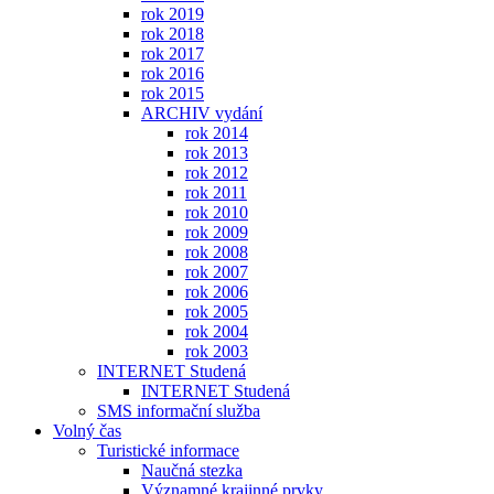
rok 2019
rok 2018
rok 2017
rok 2016
rok 2015
ARCHIV vydání
rok 2014
rok 2013
rok 2012
rok 2011
rok 2010
rok 2009
rok 2008
rok 2007
rok 2006
rok 2005
rok 2004
rok 2003
INTERNET Studená
INTERNET Studená
SMS informační služba
Volný čas
Turistické informace
Naučná stezka
Významné krajinné prvky