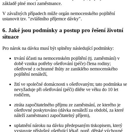
základě plné moci zaměstnance.
V závažných případech může orgán nemocenského pojištění
ustanovit tzv. "zvláštního příjemce dávky".
6. Jaké jsou podmínky a postup pro řešení životní
situace
Pro nárok na dávku musí být splněny následující podmínky:
trvání účasti na nemocenském pojištění (tj. zaměstnání) v
době vzniku potřeby ošetřování (péče) člena rodiny;
ošetřovné z ochranné lhůty ze zaniklého nemocenského
pojištění nenáleží,
žití ve společné domácnosti s ošetřovaným; tato podmínka se
nevyžaduje při ošetřování (péči) dítěte ve věku do 10 let
rodičem,
ztráta započitatelného příjmu ze zaměstnání, ze kterého je
ošetřovné poskytováno (dávka nenáleží za období, za které
náleží zaměstnanci započitatelný příjem),
uplatnění nároku na dávku předepsaným tiskopisem, který
vystavuje příslušný ošetřující lékař, popř. dětské výchovné