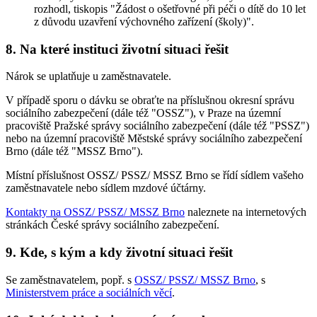
rozhodl, tiskopis "Žádost o ošetřovné při péči o dítě do 10 let
z důvodu uzavření výchovného zařízení (školy)".
8. Na které instituci životní situaci řešit
Nárok se uplatňuje u zaměstnavatele.
V případě sporu o dávku se obraťte na příslušnou okresní správu
sociálního zabezpečení (dále též "OSSZ"), v Praze na územní
pracoviště Pražské správy sociálního zabezpečení (dále též "PSSZ")
nebo na územní pracoviště Městské správy sociálního zabezpečení
Brno (dále též "MSSZ Brno").
Místní příslušnost OSSZ/ PSSZ/ MSSZ Brno se řídí sídlem vašeho
zaměstnavatele nebo sídlem mzdové účtárny.
Kontakty na OSSZ/ PSSZ/ MSSZ Brno
naleznete na internetových
stránkách České správy sociálního zabezpečení.
9. Kde, s kým a kdy životní situaci řešit
Se zaměstnavatelem, popř. s
OSSZ/ PSSZ/ MSSZ Brno
, s
Ministerstvem práce a sociálních věcí
.