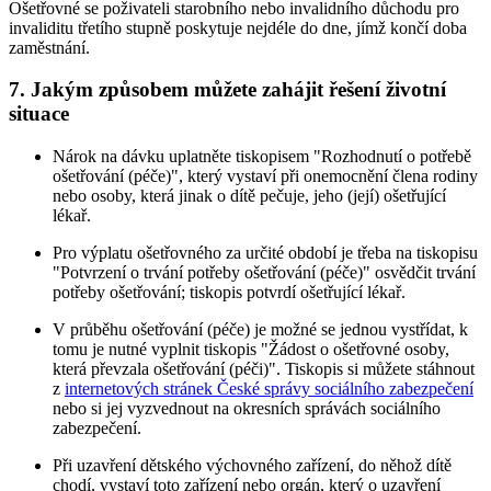
Ošetřovné se poživateli starobního nebo invalidního důchodu pro
invaliditu třetího stupně poskytuje nejdéle do dne, jímž končí doba
zaměstnání.
7. Jakým způsobem můžete zahájit řešení životní
situace
Nárok na dávku uplatněte tiskopisem "Rozhodnutí o potřebě
ošetřování (péče)", který vystaví při onemocnění člena rodiny
nebo osoby, která jinak o dítě pečuje, jeho (její) ošetřující
lékař.
Pro výplatu ošetřovného za určité období je třeba na tiskopisu
"Potvrzení o trvání potřeby ošetřování (péče)" osvědčit trvání
potřeby ošetřování; tiskopis potvrdí ošetřující lékař.
V průběhu ošetřování (péče) je možné se jednou vystřídat, k
tomu je nutné vyplnit tiskopis "Žádost o ošetřovné osoby,
která převzala ošetřování (péči)". Tiskopis si můžete stáhnout
z
internetových stránek České správy sociálního zabezpečení
nebo si jej vyzvednout na okresních správách sociálního
zabezpečení.
Při uzavření dětského výchovného zařízení, do něhož dítě
chodí, vystaví toto zařízení nebo orgán, který o uzavření