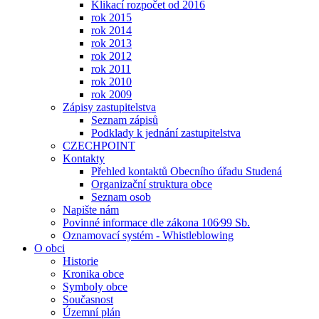
Klikací rozpočet od 2016
rok 2015
rok 2014
rok 2013
rok 2012
rok 2011
rok 2010
rok 2009
Zápisy zastupitelstva
Seznam zápisů
Podklady k jednání zastupitelstva
CZECHPOINT
Kontakty
Přehled kontaktů Obecního úřadu Studená
Organizační struktura obce
Seznam osob
Napište nám
Povinné informace dle zákona 106⁄99 Sb.
Oznamovací systém - Whistleblowing
O obci
Historie
Kronika obce
Symboly obce
Současnost
Územní plán