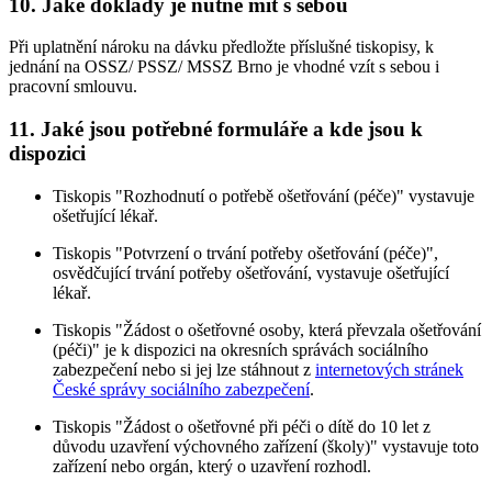
10. Jaké doklady je nutné mít s sebou
Při uplatnění nároku na dávku předložte příslušné tiskopisy, k
jednání na OSSZ/ PSSZ/ MSSZ Brno je vhodné vzít s sebou i
pracovní smlouvu.
11. Jaké jsou potřebné formuláře a kde jsou k
dispozici
Tiskopis "Rozhodnutí o potřebě ošetřování (péče)" vystavuje
ošetřující lékař.
Tiskopis "Potvrzení o trvání potřeby ošetřování (péče)",
osvědčující trvání potřeby ošetřování, vystavuje ošetřující
lékař.
Tiskopis "Žádost o ošetřovné osoby, která převzala ošetřování
(péči)" je k dispozici na okresních správách sociálního
zabezpečení nebo si jej lze stáhnout z
internetových stránek
České správy sociálního zabezpečení
.
Tiskopis "Žádost o ošetřovné při péči o dítě do 10 let z
důvodu uzavření výchovného zařízení (školy)" vystavuje toto
zařízení nebo orgán, který o uzavření rozhodl.