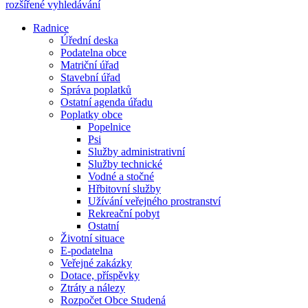
rozšířené vyhledávání
Radnice
Úřední deska
Podatelna obce
Matriční úřad
Stavební úřad
Správa poplatků
Ostatní agenda úřadu
Poplatky obce
Popelnice
Psi
Služby administrativní
Služby technické
Vodné a stočné
Hřbitovní služby
Užívání veřejného prostranství
Rekreační pobyt
Ostatní
Životní situace
E-podatelna
Veřejné zakázky
Dotace, příspěvky
Ztráty a nálezy
Rozpočet Obce Studená