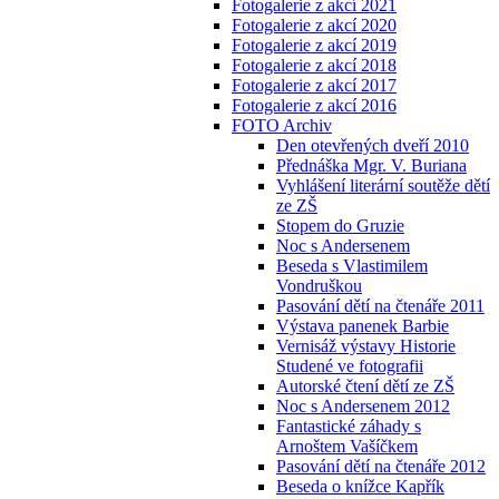
Fotogalerie z akcí 2021
Fotogalerie z akcí 2020
Fotogalerie z akcí 2019
Fotogalerie z akcí 2018
Fotogalerie z akcí 2017
Fotogalerie z akcí 2016
FOTO Archiv
Den otevřených dveří 2010
Přednáška Mgr. V. Buriana
Vyhlášení literární soutěže dětí
ze ZŠ
Stopem do Gruzie
Noc s Andersenem
Beseda s Vlastimilem
Vondruškou
Pasování dětí na čtenáře 2011
Výstava panenek Barbie
Vernisáž výstavy Historie
Studené ve fotografii
Autorské čtení dětí ze ZŠ
Noc s Andersenem 2012
Fantastické záhady s
Arnoštem Vašíčkem
Pasování dětí na čtenáře 2012
Beseda o knížce Kapřík