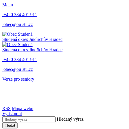
Menu
+420 384 401 911
obec@ou-stu.cz
Studená
okres Jindřichův Hradec
Studená
okres Jindřichův Hradec
+420 384 401 911
obec@ou-stu.cz
Verze pro seniory
RSS
Mapa webu
Vytisknout
Hledaný výraz
Hledat