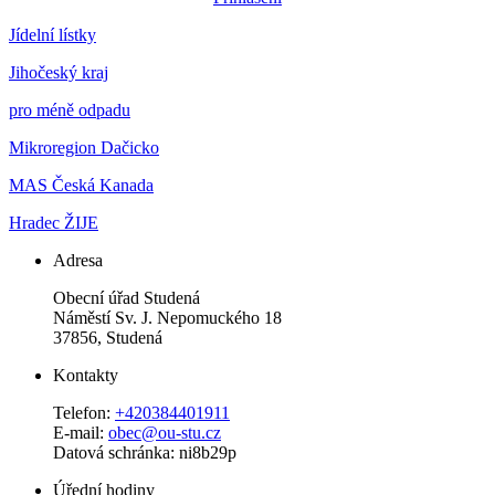
Jídelní lístky
Jihočeský kraj
pro méně odpadu
Mikroregion Dačicko
MAS Česká Kanada
Hradec ŽIJE
Adresa
Obecní úřad Studená
Náměstí Sv. J. Nepomuckého 18
37856, Studená
Kontakty
Telefon:
+420384401911
E-mail:
obec@ou-stu.cz
Datová schránka: ni8b29p
Úřední hodiny