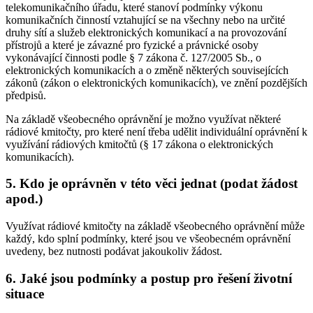
telekomunikačního úřadu, které stanoví podmínky výkonu
komunikačních činností vztahující se na všechny nebo na určité
druhy sítí a služeb elektronických komunikací a na provozování
přístrojů a které je závazné pro fyzické a právnické osoby
vykonávající činnosti podle § 7 zákona č. 127/2005 Sb., o
elektronických komunikacích a o změně některých souvisejících
zákonů (zákon o elektronických komunikacích), ve znění pozdějších
předpisů.
Na základě všeobecného oprávnění je možno využívat některé
rádiové kmitočty, pro které není třeba udělit individuální oprávnění k
využívání rádiových kmitočtů (§ 17 zákona o elektronických
komunikacích).
5. Kdo je oprávněn v této věci jednat (podat žádost
apod.)
Využívat rádiové kmitočty na základě všeobecného oprávnění může
každý, kdo splní podmínky, které jsou ve všeobecném oprávnění
uvedeny, bez nutnosti podávat jakoukoliv žádost.
6. Jaké jsou podmínky a postup pro řešení životní
situace