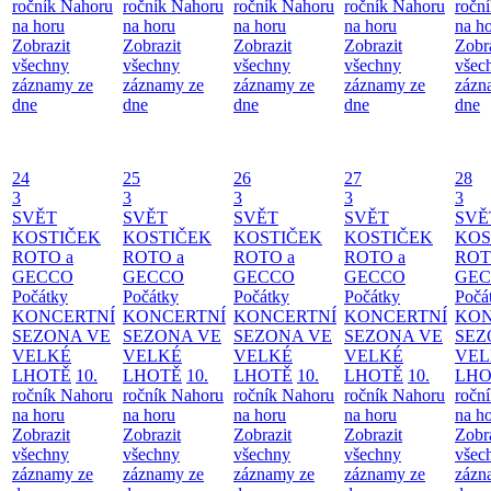
ročník Nahoru
ročník Nahoru
ročník Nahoru
ročník Nahoru
ročn
na horu
na horu
na horu
na horu
na h
Zobrazit
Zobrazit
Zobrazit
Zobrazit
Zobr
všechny
všechny
všechny
všechny
všec
záznamy ze
záznamy ze
záznamy ze
záznamy ze
zázn
dne
dne
dne
dne
dne
24
25
26
27
28
3
3
3
3
3
SVĚT
SVĚT
SVĚT
SVĚT
SVĚ
KOSTIČEK
KOSTIČEK
KOSTIČEK
KOSTIČEK
KOS
ROTO a
ROTO a
ROTO a
ROTO a
ROT
GECCO
GECCO
GECCO
GECCO
GE
Počátky
Počátky
Počátky
Počátky
Počá
KONCERTNÍ
KONCERTNÍ
KONCERTNÍ
KONCERTNÍ
KON
SEZONA VE
SEZONA VE
SEZONA VE
SEZONA VE
SEZ
VELKÉ
VELKÉ
VELKÉ
VELKÉ
VEL
LHOTĚ
10.
LHOTĚ
10.
LHOTĚ
10.
LHOTĚ
10.
LHO
ročník Nahoru
ročník Nahoru
ročník Nahoru
ročník Nahoru
ročn
na horu
na horu
na horu
na horu
na h
Zobrazit
Zobrazit
Zobrazit
Zobrazit
Zobr
všechny
všechny
všechny
všechny
všec
záznamy ze
záznamy ze
záznamy ze
záznamy ze
zázn