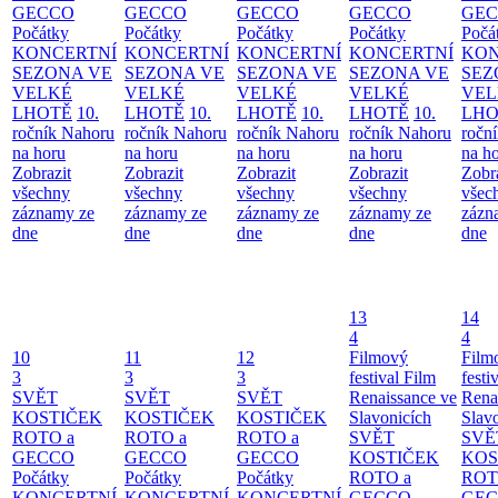
GECCO
GECCO
GECCO
GECCO
GE
Počátky
Počátky
Počátky
Počátky
Počá
KONCERTNÍ
KONCERTNÍ
KONCERTNÍ
KONCERTNÍ
KON
SEZONA VE
SEZONA VE
SEZONA VE
SEZONA VE
SEZ
VELKÉ
VELKÉ
VELKÉ
VELKÉ
VEL
LHOTĚ
10.
LHOTĚ
10.
LHOTĚ
10.
LHOTĚ
10.
LHO
ročník Nahoru
ročník Nahoru
ročník Nahoru
ročník Nahoru
ročn
na horu
na horu
na horu
na horu
na h
Zobrazit
Zobrazit
Zobrazit
Zobrazit
Zobr
všechny
všechny
všechny
všechny
všec
záznamy ze
záznamy ze
záznamy ze
záznamy ze
zázn
dne
dne
dne
dne
dne
13
14
4
4
10
11
12
Filmový
Film
3
3
3
festival Film
festi
SVĚT
SVĚT
SVĚT
Renaissance ve
Rena
KOSTIČEK
KOSTIČEK
KOSTIČEK
Slavonicích
Slav
ROTO a
ROTO a
ROTO a
SVĚT
SVĚ
GECCO
GECCO
GECCO
KOSTIČEK
KOS
Počátky
Počátky
Počátky
ROTO a
ROT
KONCERTNÍ
KONCERTNÍ
KONCERTNÍ
GECCO
GE