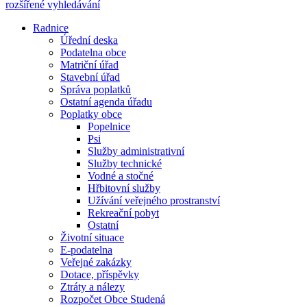
rozšířené vyhledávání
Radnice
Úřední deska
Podatelna obce
Matriční úřad
Stavební úřad
Správa poplatků
Ostatní agenda úřadu
Poplatky obce
Popelnice
Psi
Služby administrativní
Služby technické
Vodné a stočné
Hřbitovní služby
Užívání veřejného prostranství
Rekreační pobyt
Ostatní
Životní situace
E-podatelna
Veřejné zakázky
Dotace, příspěvky
Ztráty a nálezy
Rozpočet Obce Studená