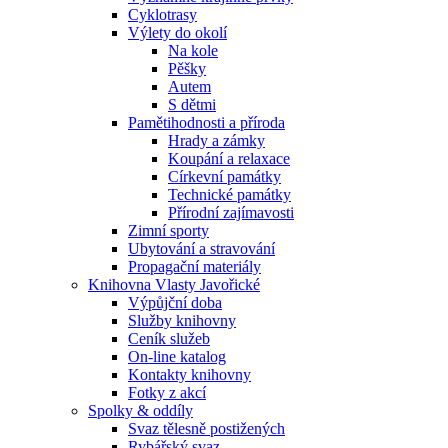
Cyklotrasy
Výlety do okolí
Na kole
Pěšky
Autem
S dětmi
Pamětihodnosti a příroda
Hrady a zámky
Koupání a relaxace
Církevní památky
Technické památky
Přírodní zajímavosti
Zimní sporty
Ubytování a stravování
Propagační materiály
Knihovna Vlasty Javořické
Výpůjční doba
Služby knihovny
Ceník služeb
On-line katalog
Kontakty knihovny
Fotky z akcí
Spolky & oddíly
Svaz tělesně postižených
Rybářský svaz