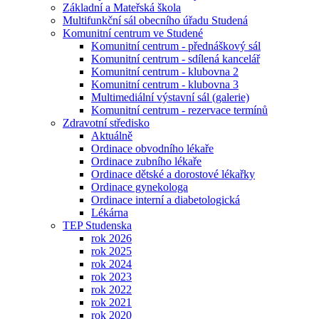
Základní a Mateřská škola
Multifunkční sál obecního úřadu Studená
Komunitní centrum ve Studené
Komunitní centrum - přednáškový sál
Komunitní centrum - sdílená kancelář
Komunitní centrum - klubovna 2
Komunitní centrum - klubovna 3
Multimediální výstavní sál (galerie)
Komunitní centrum - rezervace termínů
Zdravotní středisko
Aktuálně
Ordinace obvodního lékaře
Ordinace zubního lékaře
Ordinace dětské a dorostové lékařky
Ordinace gynekologa
Ordinace interní a diabetologická
Lékárna
TEP Studenska
rok 2026
rok 2025
rok 2024
rok 2023
rok 2022
rok 2021
rok 2020