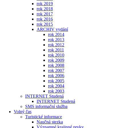
rok 2019
rok 2018
rok 2017
rok 2016
rok 2015
ARCHIV vydání
rok 2014
rok 2013
rok 2012
rok 2011
rok 2010
rok 2009
rok 2008
rok 2007
rok 2006
rok 2005
rok 2004
rok 2003
INTERNET Studená
INTERNET Studená
SMS informační služba
Volný čas
Turistické informace
Naučná stezka
Významné krajinné prvky