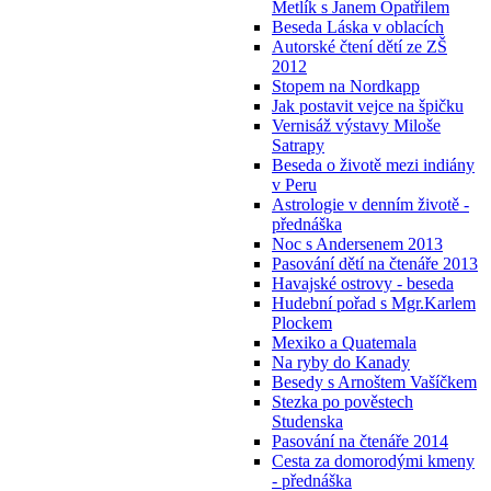
Metlík s Janem Opatřilem
Beseda Láska v oblacích
Autorské čtení dětí ze ZŠ
2012
Stopem na Nordkapp
Jak postavit vejce na špičku
Vernisáž výstavy Miloše
Satrapy
Beseda o životě mezi indiány
v Peru
Astrologie v denním životě -
přednáška
Noc s Andersenem 2013
Pasování dětí na čtenáře 2013
Havajské ostrovy - beseda
Hudební pořad s Mgr.Karlem
Plockem
Mexiko a Quatemala
Na ryby do Kanady
Besedy s Arnoštem Vašíčkem
Stezka po pověstech
Studenska
Pasování na čtenáře 2014
Cesta za domorodými kmeny
- přednáška