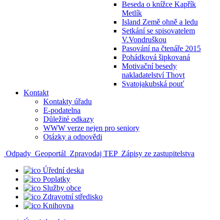
Beseda o knížce Kapřík
Metlík
Island Země ohně a ledu
Setkání se spisovatelem
V.Vondruškou
Pasování na čtenáře 2015
Pohádková šipkovaná
Motivační besedy
nakladatelství Thovt
Svatojakubská pouť
Kontakt
Kontakty úřadu
E-podatelna
Důležité odkazy
WWW verze nejen pro seniory
Otázky a odpovědi
Odpady
Geoportál
Zpravodaj TEP
Zápisy ze zastupitelstva
Úřední deska
Poplatky
Služby obce
Zdravotní středisko
Knihovna