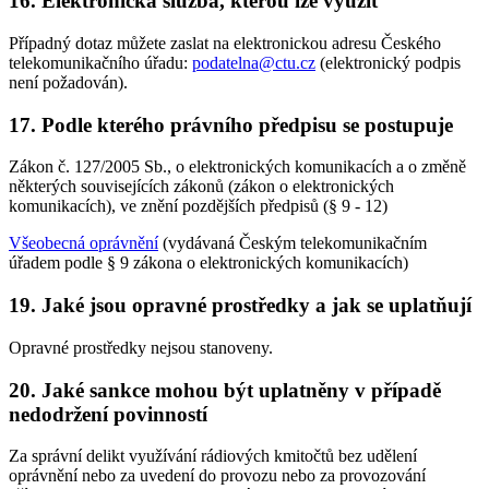
16. Elektronická služba, kterou lze využít
Případný dotaz můžete zaslat na elektronickou adresu Českého
telekomunikačního úřadu:
podatelna@ctu.cz
(elektronický podpis
není požadován).
17. Podle kterého právního předpisu se postupuje
Zákon č. 127/2005 Sb., o elektronických komunikacích a o změně
některých souvisejících zákonů (zákon o elektronických
komunikacích), ve znění pozdějších předpisů (§ 9 - 12)
Všeobecná oprávnění
(vydávaná Českým telekomunikačním
úřadem podle § 9 zákona o elektronických komunikacích)
19. Jaké jsou opravné prostředky a jak se uplatňují
Opravné prostředky nejsou stanoveny.
20. Jaké sankce mohou být uplatněny v případě
nedodržení povinností
Za správní delikt využívání rádiových kmitočtů bez udělení
oprávnění nebo za uvedení do provozu nebo za provozování