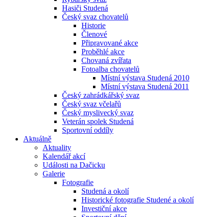
Hasiči Studená
Český svaz chovatelů
Historie
Členové
Připravované akce
Proběhlé akce
Chovaná zvířata
Fotoalba chovatelů
Místní výstava Studená 2010
Místní výstava Studená 2011
Český zahrádkářský svaz
Český svaz včelařů
Český myslivecký svaz
Veterán spolek Studená
Sportovní oddíly
Aktuálně
Aktuality
Kalendář akcí
Události na Dačicku
Galerie
Fotografie
Studená a okolí
Historické fotografie Studené a okolí
Investiční akce