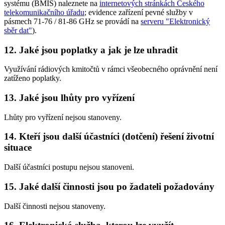
systému (BMIS) naleznete na
internetových stránkách Českého
telekomunikačního úřadu
; evidence zařízení pevné služby v
pásmech 71-76 / 81-86 GHz se provádí na
serveru "Elektronický
sběr dat"
).
12. Jaké jsou poplatky a jak je lze uhradit
Využívání rádiových kmitočtů v rámci všeobecného oprávnění není
zatíženo poplatky.
13. Jaké jsou lhůty pro vyřízení
Lhůty pro vyřízení nejsou stanoveny.
14. Kteří jsou další účastníci (dotčení) řešení životní
situace
Další účastníci postupu nejsou stanoveni.
15. Jaké další činnosti jsou po žadateli požadovány
Další činnosti nejsou stanoveny.