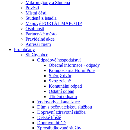
Mikroregiony a Studená
Pověsti
Místní části
Studená z letadla
Mapový PORTÁL MAPOTIP
Osobnosti
Partnerské město
Pravidelné akce
Adresář firem
Pro občany
Služby obce
Odpadové hospodářství
Obecné informace - odpady
Kompostárna Horní Pole
Sběrný dvůr
Svoz zeleně
Komunální odpad
Ostatní odpad
Třídění odpadu
Vodovody a kanalizace
Dům s pečovatelskou službou
Dopravní zdravotní služba
Dětské hřiště
Dopravní hřiště
Zprostředkované služby