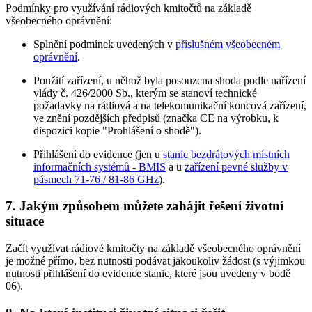
Podmínky pro využívání rádiových kmitočtů na základě
všeobecného oprávnění:
Splnění podmínek uvedených v
příslušném všeobecném
oprávnění
.
Použití zařízení, u něhož byla posouzena shoda podle nařízení
vlády č. 426/2000 Sb., kterým se stanoví technické
požadavky na rádiová a na telekomunikační koncová zařízení,
ve znění pozdějších předpisů (značka CE na výrobku, k
dispozici kopie "Prohlášení o shodě").
Přihlášení do evidence (jen u
stanic bezdrátových místních
informačních systémů - BMIS
a u
zařízení pevné služby v
pásmech 71-76 / 81-86 GHz
).
7. Jakým způsobem můžete zahájit řešení životní
situace
Začít využívat rádiové kmitočty na základě všeobecného oprávnění
je možné přímo, bez nutnosti podávat jakoukoliv žádost (s výjimkou
nutnosti přihlášení do evidence stanic, které jsou uvedeny v bodě
06).