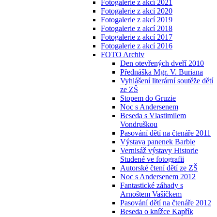
Fotogalerie z akcí 2021
Fotogalerie z akcí 2020
Fotogalerie z akcí 2019
Fotogalerie z akcí 2018
Fotogalerie z akcí 2017
Fotogalerie z akcí 2016
FOTO Archiv
Den otevřených dveří 2010
Přednáška Mgr. V. Buriana
Vyhlášení literární soutěže dětí
ze ZŠ
Stopem do Gruzie
Noc s Andersenem
Beseda s Vlastimilem
Vondruškou
Pasování dětí na čtenáře 2011
Výstava panenek Barbie
Vernisáž výstavy Historie
Studené ve fotografii
Autorské čtení dětí ze ZŠ
Noc s Andersenem 2012
Fantastické záhady s
Arnoštem Vašíčkem
Pasování dětí na čtenáře 2012
Beseda o knížce Kapřík