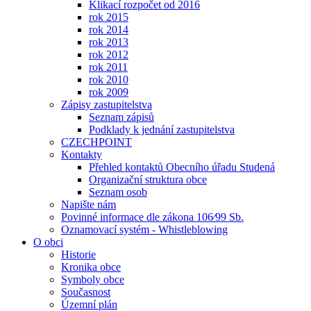
Klikací rozpočet od 2016
rok 2015
rok 2014
rok 2013
rok 2012
rok 2011
rok 2010
rok 2009
Zápisy zastupitelstva
Seznam zápisů
Podklady k jednání zastupitelstva
CZECHPOINT
Kontakty
Přehled kontaktů Obecního úřadu Studená
Organizační struktura obce
Seznam osob
Napište nám
Povinné informace dle zákona 106⁄99 Sb.
Oznamovací systém - Whistleblowing
O obci
Historie
Kronika obce
Symboly obce
Současnost
Územní plán