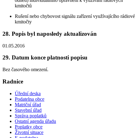
odnětí) individuálního oprávnění k využívání rádiových
kmitočtů
Rušení nebo chybovost signálu zařízení využívajícího rádiové
kmitočty
28. Popis byl naposledy aktualizován
01.05.2016
29. Datum konce platnosti popisu
Bez časového omezení.
Radnice
Úřední deska
Podatelna obce
Matriční úřad
Stavební úřad
Správa poplatků
Ostatní agenda úřadu
Poplatky obce
Životní situace
E-podatelna