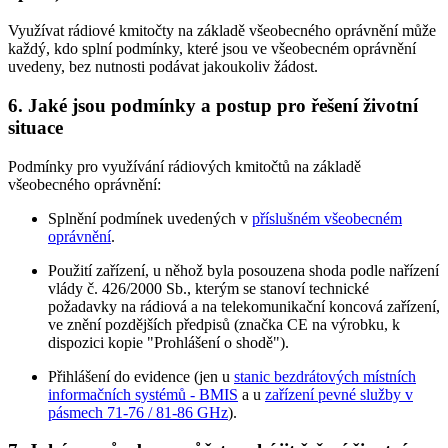
Využívat rádiové kmitočty na základě všeobecného oprávnění může
každý, kdo splní podmínky, které jsou ve všeobecném oprávnění
uvedeny, bez nutnosti podávat jakoukoliv žádost.
6. Jaké jsou podmínky a postup pro řešení životní
situace
Podmínky pro využívání rádiových kmitočtů na základě
všeobecného oprávnění:
Splnění podmínek uvedených v
příslušném všeobecném
oprávnění
.
Použití zařízení, u něhož byla posouzena shoda podle nařízení
vlády č. 426/2000 Sb., kterým se stanoví technické
požadavky na rádiová a na telekomunikační koncová zařízení,
ve znění pozdějších předpisů (značka CE na výrobku, k
dispozici kopie "Prohlášení o shodě").
Přihlášení do evidence (jen u
stanic bezdrátových místních
informačních systémů - BMIS
a u
zařízení pevné služby v
pásmech 71-76 / 81-86 GHz
).