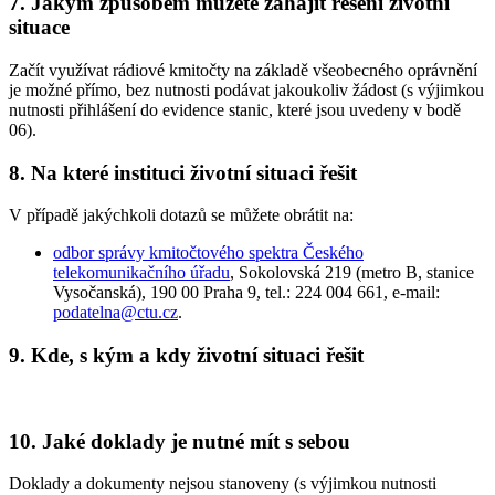
7. Jakým způsobem můžete zahájit řešení životní
situace
Začít využívat rádiové kmitočty na základě všeobecného oprávnění
je možné přímo, bez nutnosti podávat jakoukoliv žádost (s výjimkou
nutnosti přihlášení do evidence stanic, které jsou uvedeny v bodě
06).
8. Na které instituci životní situaci řešit
V případě jakýchkoli dotazů se můžete obrátit na:
odbor správy kmitočtového spektra Českého
telekomunikačního úřadu
, Sokolovská 219 (metro B, stanice
Vysočanská), 190 00 Praha 9, tel.: 224 004 661, e-mail:
podatelna@ctu.cz
.
9. Kde, s kým a kdy životní situaci řešit
10. Jaké doklady je nutné mít s sebou
Doklady a dokumenty nejsou stanoveny (s výjimkou nutnosti