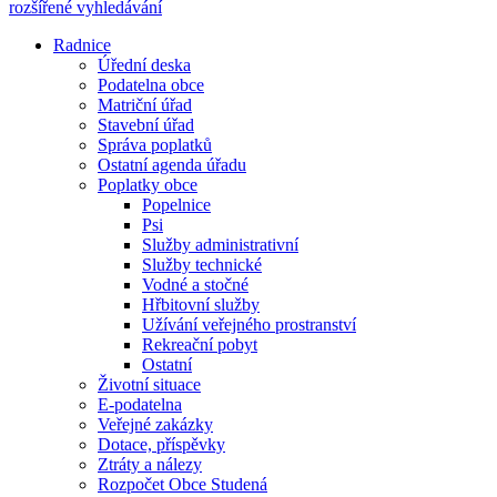
rozšířené vyhledávání
Radnice
Úřední deska
Podatelna obce
Matriční úřad
Stavební úřad
Správa poplatků
Ostatní agenda úřadu
Poplatky obce
Popelnice
Psi
Služby administrativní
Služby technické
Vodné a stočné
Hřbitovní služby
Užívání veřejného prostranství
Rekreační pobyt
Ostatní
Životní situace
E-podatelna
Veřejné zakázky
Dotace, příspěvky
Ztráty a nálezy
Rozpočet Obce Studená