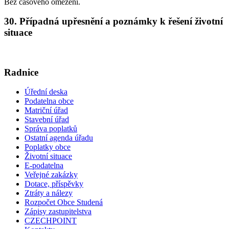
Bez časového omezení.
30. Případná upřesnění a poznámky k řešení životní
situace
Radnice
Úřední deska
Podatelna obce
Matriční úřad
Stavební úřad
Správa poplatků
Ostatní agenda úřadu
Poplatky obce
Životní situace
E-podatelna
Veřejné zakázky
Dotace, příspěvky
Ztráty a nálezy
Rozpočet Obce Studená
Zápisy zastupitelstva
CZECHPOINT