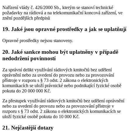
Nařízení vlády č. 426/2000 Sb., kterým se stanoví technické
požadavky na rádiová a na telekomunikační koncová zařízení, ve
znění pozdějších předpisů
19. Jaké jsou opravné prostředky a jak se uplatňují
Opravné prostředky nejsou stanoveny.
20. Jaké sankce mohou být uplatněny v případě
nedodržení povinností
Za správní delikt využívání rádiových kmitočtů bez udělení
oprávnění nebo za uvedení do provozu nebo za provozování
přístroje v rozporu s § 73 odst. 2 zákona o elektronických
komunikacích se uloží právnické nebo podnikající fyzické osobě
pokuta do 20 000 000 Kč.
Za přestupek využívání rádiových kmitočtů bez udělení oprávnění
nebo za uvedení do provozu nebo za provozování přístroje v
rozporu s § 73 odst. 2 zákona o elektronických komunikacích se
uloží fyzické osobě pokuta do 10 000 Kč.
21. Nejčastější dotazy