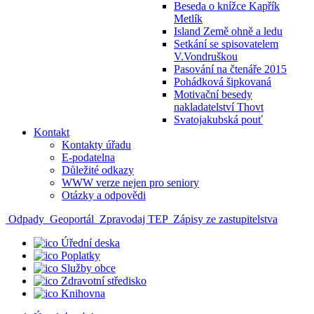
Beseda o knížce Kapřík
Metlík
Island Země ohně a ledu
Setkání se spisovatelem
V.Vondruškou
Pasování na čtenáře 2015
Pohádková šipkovaná
Motivační besedy
nakladatelství Thovt
Svatojakubská pouť
Kontakt
Kontakty úřadu
E-podatelna
Důležité odkazy
WWW verze nejen pro seniory
Otázky a odpovědi
Odpady
Geoportál
Zpravodaj TEP
Zápisy ze zastupitelstva
Úřední deska
Poplatky
Služby obce
Zdravotní středisko
Knihovna