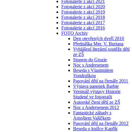
Fotogalerie z akcí 2021
Fotogalerie z akcí 2020
Fotogalerie z akcí 2019
Fotogalerie z akcí 2018
Fotogalerie z akcí 2017
Fotogalerie z akcí 2016
FOTO Archiv
Den otevřených dveří 2010
Přednáška Mgr. V. Buriana
Vyhlášení literární soutěže dětí
ze ZŠ
Stopem do Gruzie
Noc s Andersenem
Beseda s Vlastimilem
Vondruškou
Pasování dětí na čtenáře 2011
Výstava panenek Barbie
Vernisáž výstavy Historie
Studené ve fotografii
Autorské čtení dětí ze ZŠ
Noc s Andersenem 2012
Fantastické záhady s
Arnoštem Vašíčkem
Pasování dětí na čtenáře 2012
Beseda o knížce Kapřík