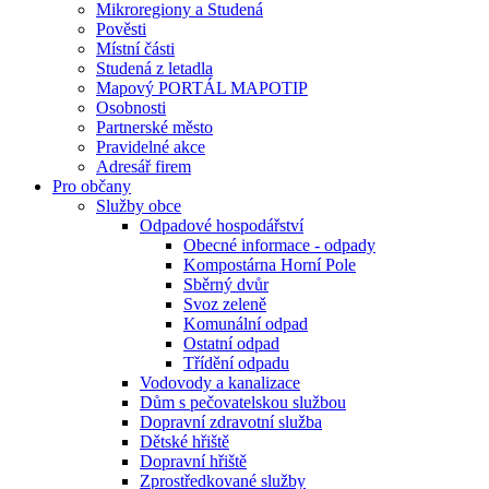
Mikroregiony a Studená
Pověsti
Místní části
Studená z letadla
Mapový PORTÁL MAPOTIP
Osobnosti
Partnerské město
Pravidelné akce
Adresář firem
Pro občany
Služby obce
Odpadové hospodářství
Obecné informace - odpady
Kompostárna Horní Pole
Sběrný dvůr
Svoz zeleně
Komunální odpad
Ostatní odpad
Třídění odpadu
Vodovody a kanalizace
Dům s pečovatelskou službou
Dopravní zdravotní služba
Dětské hřiště
Dopravní hřiště
Zprostředkované služby