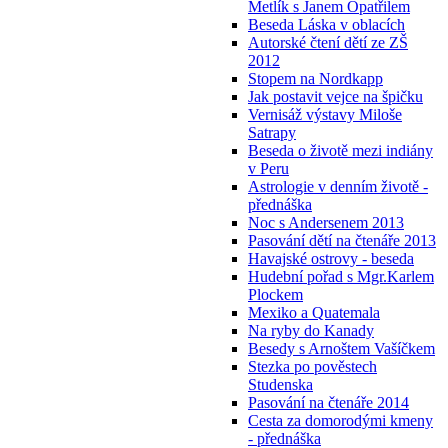
Metlík s Janem Opatřilem
Beseda Láska v oblacích
Autorské čtení dětí ze ZŠ
2012
Stopem na Nordkapp
Jak postavit vejce na špičku
Vernisáž výstavy Miloše
Satrapy
Beseda o životě mezi indiány
v Peru
Astrologie v denním životě -
přednáška
Noc s Andersenem 2013
Pasování dětí na čtenáře 2013
Havajské ostrovy - beseda
Hudební pořad s Mgr.Karlem
Plockem
Mexiko a Quatemala
Na ryby do Kanady
Besedy s Arnoštem Vašíčkem
Stezka po pověstech
Studenska
Pasování na čtenáře 2014
Cesta za domorodými kmeny
- přednáška