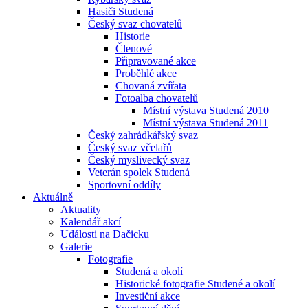
Hasiči Studená
Český svaz chovatelů
Historie
Členové
Připravované akce
Proběhlé akce
Chovaná zvířata
Fotoalba chovatelů
Místní výstava Studená 2010
Místní výstava Studená 2011
Český zahrádkářský svaz
Český svaz včelařů
Český myslivecký svaz
Veterán spolek Studená
Sportovní oddíly
Aktuálně
Aktuality
Kalendář akcí
Události na Dačicku
Galerie
Fotografie
Studená a okolí
Historické fotografie Studené a okolí
Investiční akce