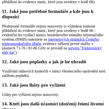
přihlášení do evidence stanic, které jsou uvedeny v bodě 06).
11. Jaké jsou potřebné formuláře a kde jsou k
dispozici
Předepsané formuláře nejsou stanoveny (s výjimkou nutnosti
přihlášení do evidence stanic, které jsou uvedeny v bodě 06 -
evidenční list vysílací stanice bezdrátového místního informačního
systému (BMIS) naleznete na
internetových stránkách Českého
telekomunikačního úřadu
; evidence zařízení pevné služby v
pásmech 71-76 / 81-86 GHz se provádí na
serveru "Elektronický
sběr dat"
).
12. Jaké jsou poplatky a jak je lze uhradit
Využívání rádiových kmitočtů v rámci všeobecného oprávnění není
zatíženo poplatky.
13. Jaké jsou lhůty pro vyřízení
Lhůty pro vyřízení nejsou stanoveny.
14. Kteří jsou další účastníci (dotčení) řešení životní