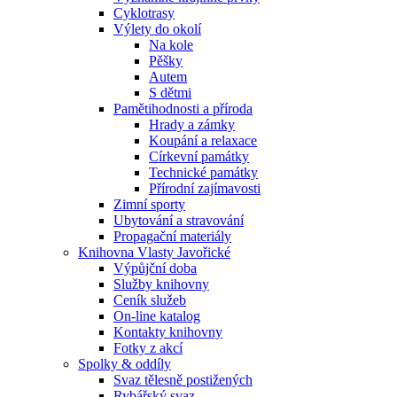
Cyklotrasy
Výlety do okolí
Na kole
Pěšky
Autem
S dětmi
Pamětihodnosti a příroda
Hrady a zámky
Koupání a relaxace
Církevní památky
Technické památky
Přírodní zajímavosti
Zimní sporty
Ubytování a stravování
Propagační materiály
Knihovna Vlasty Javořické
Výpůjční doba
Služby knihovny
Ceník služeb
On-line katalog
Kontakty knihovny
Fotky z akcí
Spolky & oddíly
Svaz tělesně postižených
Rybářský svaz