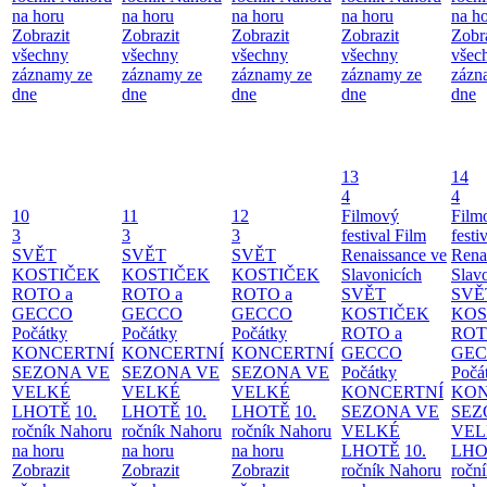
na horu
na horu
na horu
na horu
na h
Zobrazit
Zobrazit
Zobrazit
Zobrazit
Zobr
všechny
všechny
všechny
všechny
všec
záznamy ze
záznamy ze
záznamy ze
záznamy ze
zázn
dne
dne
dne
dne
dne
13
14
4
4
10
11
12
Filmový
Film
3
3
3
festival Film
festi
SVĚT
SVĚT
SVĚT
Renaissance ve
Rena
KOSTIČEK
KOSTIČEK
KOSTIČEK
Slavonicích
Slav
ROTO a
ROTO a
ROTO a
SVĚT
SVĚ
GECCO
GECCO
GECCO
KOSTIČEK
KOS
Počátky
Počátky
Počátky
ROTO a
ROT
KONCERTNÍ
KONCERTNÍ
KONCERTNÍ
GECCO
GE
SEZONA VE
SEZONA VE
SEZONA VE
Počátky
Počá
VELKÉ
VELKÉ
VELKÉ
KONCERTNÍ
KON
LHOTĚ
10.
LHOTĚ
10.
LHOTĚ
10.
SEZONA VE
SEZ
ročník Nahoru
ročník Nahoru
ročník Nahoru
VELKÉ
VEL
na horu
na horu
na horu
LHOTĚ
10.
LHO
Zobrazit
Zobrazit
Zobrazit
ročník Nahoru
ročn