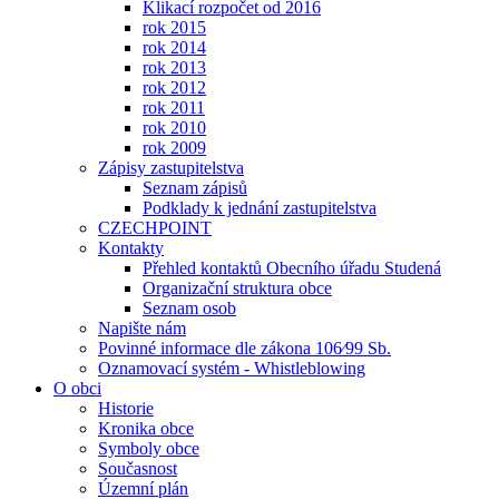
Klikací rozpočet od 2016
rok 2015
rok 2014
rok 2013
rok 2012
rok 2011
rok 2010
rok 2009
Zápisy zastupitelstva
Seznam zápisů
Podklady k jednání zastupitelstva
CZECHPOINT
Kontakty
Přehled kontaktů Obecního úřadu Studená
Organizační struktura obce
Seznam osob
Napište nám
Povinné informace dle zákona 106⁄99 Sb.
Oznamovací systém - Whistleblowing
O obci
Historie
Kronika obce
Symboly obce
Současnost
Územní plán