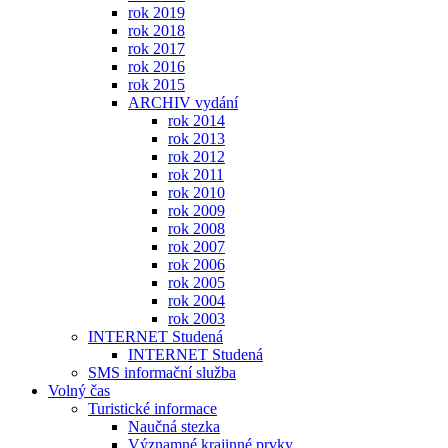
rok 2019
rok 2018
rok 2017
rok 2016
rok 2015
ARCHIV vydání
rok 2014
rok 2013
rok 2012
rok 2011
rok 2010
rok 2009
rok 2008
rok 2007
rok 2006
rok 2005
rok 2004
rok 2003
INTERNET Studená
INTERNET Studená
SMS informační služba
Volný čas
Turistické informace
Naučná stezka
Významné krajinné prvky