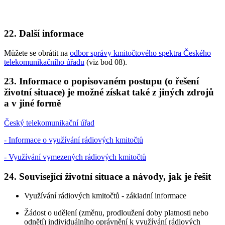
22. Další informace
Můžete se obrátit na
odbor správy kmitočtového spektra Českého
telekomunikačního úřadu
(viz bod 08).
23. Informace o popisovaném postupu (o řešení
životní situace) je možné získat také z jiných zdrojů
a v jiné formě
Český telekomunikační úřad
- Informace o využívání rádiových kmitočtů
- Využívání vymezených rádiových kmitočtů
24. Související životní situace a návody, jak je řešit
Využívání rádiových kmitočtů - základní informace
Žádost o udělení (změnu, prodloužení doby platnosti nebo
odnětí) individuálního oprávnění k využívání rádiových