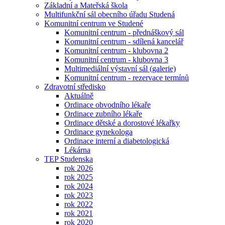
Základní a Mateřská škola
Multifunkční sál obecního úřadu Studená
Komunitní centrum ve Studené
Komunitní centrum - přednáškový sál
Komunitní centrum - sdílená kancelář
Komunitní centrum - klubovna 2
Komunitní centrum - klubovna 3
Multimediální výstavní sál (galerie)
Komunitní centrum - rezervace termínů
Zdravotní středisko
Aktuálně
Ordinace obvodního lékaře
Ordinace zubního lékaře
Ordinace dětské a dorostové lékařky
Ordinace gynekologa
Ordinace interní a diabetologická
Lékárna
TEP Studenska
rok 2026
rok 2025
rok 2024
rok 2023
rok 2022
rok 2021
rok 2020