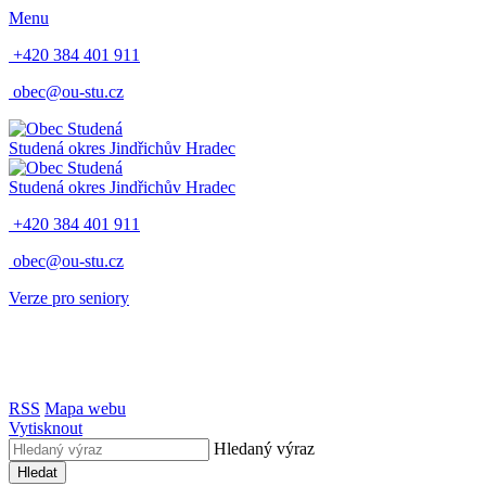
Menu
+420 384 401 911
obec@ou-stu.cz
Studená
okres Jindřichův Hradec
Studená
okres Jindřichův Hradec
+420 384 401 911
obec@ou-stu.cz
Verze pro seniory
RSS
Mapa webu
Vytisknout
Hledaný výraz
Hledat