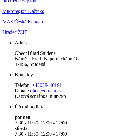
pro méně odpadu
Mikroregion Dačicko
MAS Česká Kanada
Hradec ŽIJE
Adresa
Obecní úřad Studená
Náměstí Sv. J. Nepomuckého 18
37856, Studená
Kontakty
Telefon:
+420384401911
E-mail:
obec@ou-stu.cz
Datová schránka: ni8b29p
Úřední hodiny
pondělí
7:30 - 11:30, 12:00 - 17:00
středa
7:30 - 11:30, 12:00 - 17:00