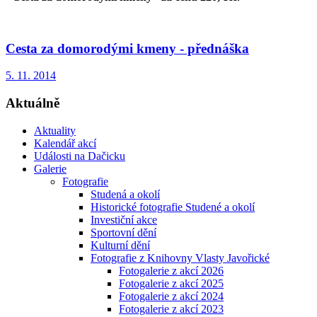
Cesta za domorodými kmeny - přednáška
5. 11. 2014
Aktuálně
Aktuality
Kalendář akcí
Události na Dačicku
Galerie
Fotografie
Studená a okolí
Historické fotografie Studené a okolí
Investiční akce
Sportovní dění
Kulturní dění
Fotografie z Knihovny Vlasty Javořické
Fotogalerie z akcí 2026
Fotogalerie z akcí 2025
Fotogalerie z akcí 2024
Fotogalerie z akcí 2023