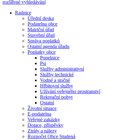
rozšířené vyhledávání
Radnice
Úřední deska
Podatelna obce
Matriční úřad
Stavební úřad
Správa poplatků
Ostatní agenda úřadu
Poplatky obce
Popelnice
Psi
Služby administrativní
Služby technické
Vodné a stočné
Hřbitovní služby
Užívání veřejného prostranství
Rekreační pobyt
Ostatní
Životní situace
E-podatelna
Veřejné zakázky
Dotace, příspěvky
Ztráty a nálezy
Rozpočet Obce Studená