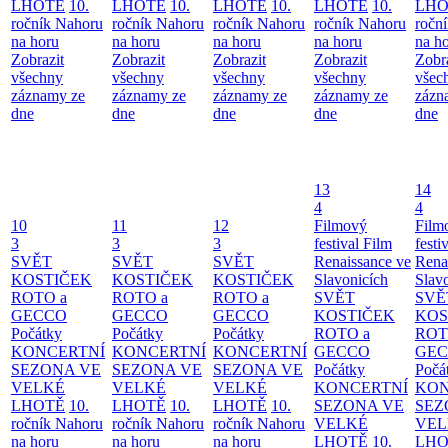
LHOTĚ
10.
LHOTĚ
10.
LHOTĚ
10.
LHOTĚ
10.
LHO
ročník Nahoru
ročník Nahoru
ročník Nahoru
ročník Nahoru
ročn
na horu
na horu
na horu
na horu
na h
Zobrazit
Zobrazit
Zobrazit
Zobrazit
Zobr
všechny
všechny
všechny
všechny
všec
záznamy ze
záznamy ze
záznamy ze
záznamy ze
zázn
dne
dne
dne
dne
dne
13
14
4
4
10
11
12
Filmový
Film
3
3
3
festival Film
festi
SVĚT
SVĚT
SVĚT
Renaissance ve
Rena
KOSTIČEK
KOSTIČEK
KOSTIČEK
Slavonicích
Slav
ROTO a
ROTO a
ROTO a
SVĚT
SVĚ
GECCO
GECCO
GECCO
KOSTIČEK
KOS
Počátky
Počátky
Počátky
ROTO a
ROT
KONCERTNÍ
KONCERTNÍ
KONCERTNÍ
GECCO
GE
SEZONA VE
SEZONA VE
SEZONA VE
Počátky
Počá
VELKÉ
VELKÉ
VELKÉ
KONCERTNÍ
KON
LHOTĚ
10.
LHOTĚ
10.
LHOTĚ
10.
SEZONA VE
SEZ
ročník Nahoru
ročník Nahoru
ročník Nahoru
VELKÉ
VEL
na horu
na horu
na horu
LHOTĚ
10.
LHO