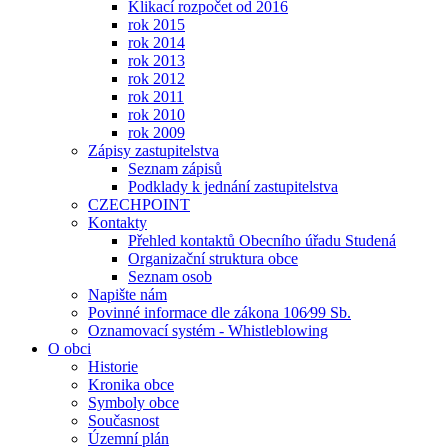
Klikací rozpočet od 2016
rok 2015
rok 2014
rok 2013
rok 2012
rok 2011
rok 2010
rok 2009
Zápisy zastupitelstva
Seznam zápisů
Podklady k jednání zastupitelstva
CZECHPOINT
Kontakty
Přehled kontaktů Obecního úřadu Studená
Organizační struktura obce
Seznam osob
Napište nám
Povinné informace dle zákona 106⁄99 Sb.
Oznamovací systém - Whistleblowing
O obci
Historie
Kronika obce
Symboly obce
Současnost
Územní plán