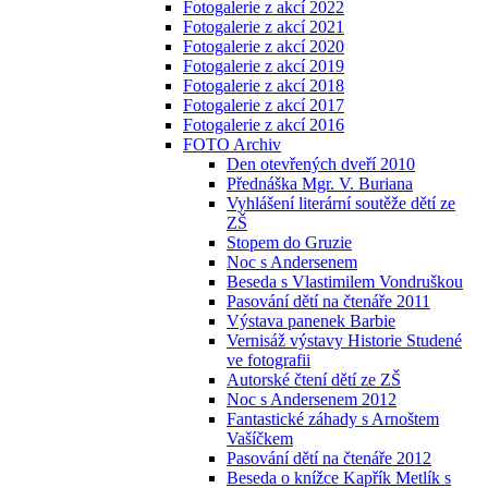
Fotogalerie z akcí 2022
Fotogalerie z akcí 2021
Fotogalerie z akcí 2020
Fotogalerie z akcí 2019
Fotogalerie z akcí 2018
Fotogalerie z akcí 2017
Fotogalerie z akcí 2016
FOTO Archiv
Den otevřených dveří 2010
Přednáška Mgr. V. Buriana
Vyhlášení literární soutěže dětí ze
ZŠ
Stopem do Gruzie
Noc s Andersenem
Beseda s Vlastimilem Vondruškou
Pasování dětí na čtenáře 2011
Výstava panenek Barbie
Vernisáž výstavy Historie Studené
ve fotografii
Autorské čtení dětí ze ZŠ
Noc s Andersenem 2012
Fantastické záhady s Arnoštem
Vašíčkem
Pasování dětí na čtenáře 2012
Beseda o knížce Kapřík Metlík s