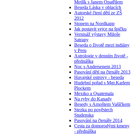
Metlík s Janem Opatřilem
Beseda Láska v oblacích
Autorské čtení dětí ze ZŠ
2012
Stopem na Nordkapp
Jak postavit vejce na špičku
Vernisáž výstavy Miloše
Satrapy
Beseda o životě mezi indiány
v Peru
Astrologie v denním životě -
přednáška
Noc s Andersenem 2013
Pasování dětí na čtenáře 2013
Havajské ostrovy - beseda
Hudební pořad s Mgr.Karlem
Plockem
Mexiko a Quatemala
Na ryby do Kanady
Besedy s Arnoštem Vašíčkem
Stezka po pověstech
Studenska
Pasování na čtenáře 2014
Cesta za domorodými kmeny
- přednáška