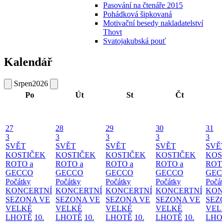
Pasování na čtenáře 2015
Pohádková šipkovaná
Motivační besedy nakladatelství
Thovt
Svatojakubská pouť
Kalendář
Srpen
2026
Po
Út
St
Čt
27
28
29
30
31
3
3
3
3
3
SVĚT
SVĚT
SVĚT
SVĚT
SVĚ
KOSTIČEK
KOSTIČEK
KOSTIČEK
KOSTIČEK
KOS
ROTO a
ROTO a
ROTO a
ROTO a
ROT
GECCO
GECCO
GECCO
GECCO
GE
Počátky
Počátky
Počátky
Počátky
Počá
KONCERTNÍ
KONCERTNÍ
KONCERTNÍ
KONCERTNÍ
KON
SEZONA VE
SEZONA VE
SEZONA VE
SEZONA VE
SEZ
VELKÉ
VELKÉ
VELKÉ
VELKÉ
VEL
LHOTĚ
10.
LHOTĚ
10.
LHOTĚ
10.
LHOTĚ
10.
LHO