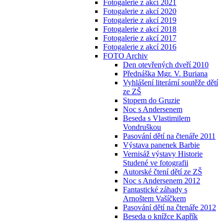
Fotogalerie z akcí 2021
Fotogalerie z akcí 2020
Fotogalerie z akcí 2019
Fotogalerie z akcí 2018
Fotogalerie z akcí 2017
Fotogalerie z akcí 2016
FOTO Archiv
Den otevřených dveří 2010
Přednáška Mgr. V. Buriana
Vyhlášení literární soutěže dětí
ze ZŠ
Stopem do Gruzie
Noc s Andersenem
Beseda s Vlastimilem
Vondruškou
Pasování dětí na čtenáře 2011
Výstava panenek Barbie
Vernisáž výstavy Historie
Studené ve fotografii
Autorské čtení dětí ze ZŠ
Noc s Andersenem 2012
Fantastické záhady s
Arnoštem Vašíčkem
Pasování dětí na čtenáře 2012
Beseda o knížce Kapřík