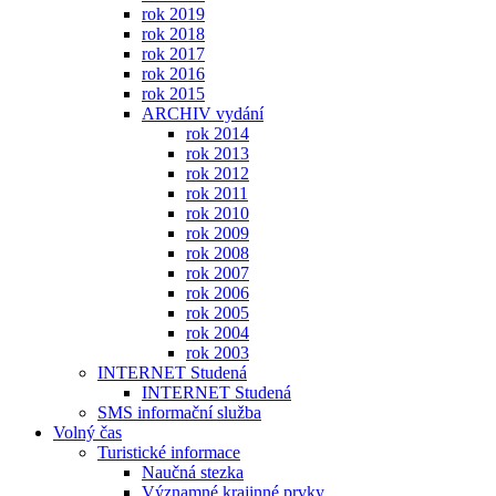
rok 2019
rok 2018
rok 2017
rok 2016
rok 2015
ARCHIV vydání
rok 2014
rok 2013
rok 2012
rok 2011
rok 2010
rok 2009
rok 2008
rok 2007
rok 2006
rok 2005
rok 2004
rok 2003
INTERNET Studená
INTERNET Studená
SMS informační služba
Volný čas
Turistické informace
Naučná stezka
Významné krajinné prvky