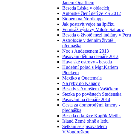
Janem Opatřilem
Beseda Láska v oblacích
Autorské čtení dětí ze ZŠ 2012
Stopem na Nordkapp
Jak postavit vejce na špičku
Vernisáž výstavy Miloše Satrapy
Beseda o životě mezi indiány v Peru
Astrologie v denním životě -
přednáška
Noc s Andersenem 2013
Pasování dětí na čtenáře 2013
Havajské ostrovy - beseda
Hudební pořad s Mgr.Karlem
Plockem
Mexiko a Quatemala
Na ryby do Kanady
Besedy s Arnoštem Vašíčkem
Stezka po pověstech Studenska
Pasování na čtenáře 2014
Cesta za domorodými kmeny -
přednáška
Beseda o knížce Kapřík Metlík
Island Země ohně a ledu
Setkání se spisovatelem
V.Vondruškou