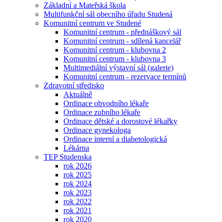
Základní a Mateřská škola
Multifunkční sál obecního úřadu Studená
Komunitní centrum ve Studené
Komunitní centrum - přednáškový sál
Komunitní centrum - sdílená kancelář
Komunitní centrum - klubovna 2
Komunitní centrum - klubovna 3
Multimediální výstavní sál (galerie)
Komunitní centrum - rezervace termínů
Zdravotní středisko
Aktuálně
Ordinace obvodního lékaře
Ordinace zubního lékaře
Ordinace dětské a dorostové lékařky
Ordinace gynekologa
Ordinace interní a diabetologická
Lékárna
TEP Studenska
rok 2026
rok 2025
rok 2024
rok 2023
rok 2022
rok 2021
rok 2020