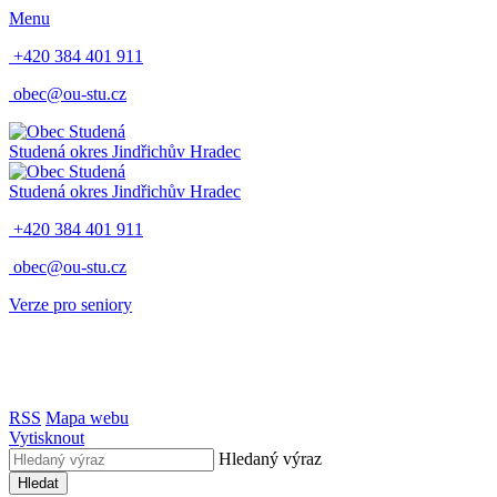
Menu
+420 384 401 911
obec@ou-stu.cz
Studená
okres Jindřichův Hradec
Studená
okres Jindřichův Hradec
+420 384 401 911
obec@ou-stu.cz
Verze pro seniory
RSS
Mapa webu
Vytisknout
Hledaný výraz
Hledat