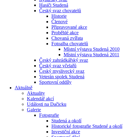
Hasiči Studená
Český svaz chovatelů
Historie
Členové
Připravované akce
Proběhlé akce
Chovaná zvířata
Fotoalba chovatelů
Místní výstava Studená 2010
Místní výstava Studená 2011
Český zahrádkářský svaz
Český svaz včelařů
Český myslivecký svaz
Veterán spolek Studená
Sportovní oddíly
Aktuálně
Aktuality
Kalendář akcí
Události na Dačicku
Galerie
Fotografie
Studená a okolí
Historické fotografie Studené a okolí
Investiční akce