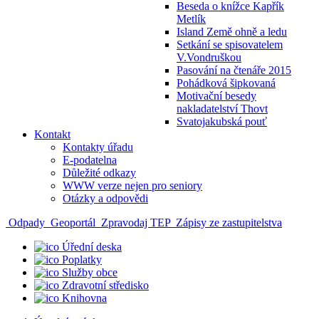
Beseda o knížce Kapřík
Metlík
Island Země ohně a ledu
Setkání se spisovatelem
V.Vondruškou
Pasování na čtenáře 2015
Pohádková šipkovaná
Motivační besedy
nakladatelství Thovt
Svatojakubská pouť
Kontakt
Kontakty úřadu
E-podatelna
Důležité odkazy
WWW verze nejen pro seniory
Otázky a odpovědi
Odpady
Geoportál
Zpravodaj TEP
Zápisy ze zastupitelstva
Úřední deska
Poplatky
Služby obce
Zdravotní středisko
Knihovna