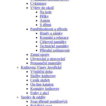
Cyklotrasy
Výlety do okolí
Na kole
Pěšky
Autem
S dětmi
Pamětihodnosti a příroda
Hrady a zámky
Koupání a relaxace
Církevní památky
Technické památky
Přírodní zajímavosti
Zimní sporty
Ubytování a stravování
Propagační materiály
Knihovna Vlasty Javořické
Výpůjční doba
Služby knihovny
Ceník služeb
On-line katalog
Kontakty knihovny
Fotky z akcí
Spolky & oddíly
Svaz tělesně postižených
Rybářský svaz