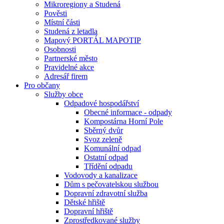
Mikroregiony a Studená
Pověsti
Místní části
Studená z letadla
Mapový PORTÁL MAPOTIP
Osobnosti
Partnerské město
Pravidelné akce
Adresář firem
Pro občany
Služby obce
Odpadové hospodářství
Obecné informace - odpady
Kompostárna Horní Pole
Sběrný dvůr
Svoz zeleně
Komunální odpad
Ostatní odpad
Třídění odpadu
Vodovody a kanalizace
Dům s pečovatelskou službou
Dopravní zdravotní služba
Dětské hřiště
Dopravní hřiště
Zprostředkované služby