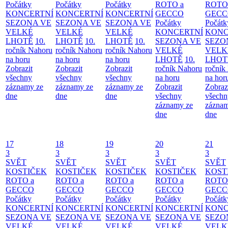
Počátky
Počátky
Počátky
ROTO a
ROTO
KONCERTNÍ
KONCERTNÍ
KONCERTNÍ
GECCO
GECC
SEZONA VE
SEZONA VE
SEZONA VE
Počátky
Počátk
VELKÉ
VELKÉ
VELKÉ
KONCERTNÍ
KONC
LHOTĚ
10.
LHOTĚ
10.
LHOTĚ
10.
SEZONA VE
SEZO
ročník Nahoru
ročník Nahoru
ročník Nahoru
VELKÉ
VELK
na horu
na horu
na horu
LHOTĚ
10.
LHOT
Zobrazit
Zobrazit
Zobrazit
ročník Nahoru
ročník
všechny
všechny
všechny
na horu
na hor
záznamy ze
záznamy ze
záznamy ze
Zobrazit
Zobraz
dne
dne
dne
všechny
všechn
záznamy ze
záznam
dne
dne
17
18
19
20
21
3
3
3
3
3
SVĚT
SVĚT
SVĚT
SVĚT
SVĚT
KOSTIČEK
KOSTIČEK
KOSTIČEK
KOSTIČEK
KOST
ROTO a
ROTO a
ROTO a
ROTO a
ROTO
GECCO
GECCO
GECCO
GECCO
GECC
Počátky
Počátky
Počátky
Počátky
Počátk
KONCERTNÍ
KONCERTNÍ
KONCERTNÍ
KONCERTNÍ
KONC
SEZONA VE
SEZONA VE
SEZONA VE
SEZONA VE
SEZO
VELKÉ
VELKÉ
VELKÉ
VELKÉ
VELK