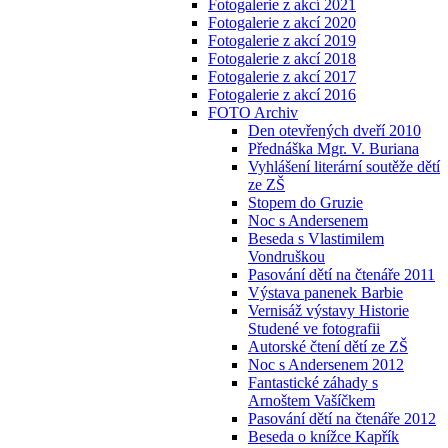
Fotogalerie z akcí 2021
Fotogalerie z akcí 2020
Fotogalerie z akcí 2019
Fotogalerie z akcí 2018
Fotogalerie z akcí 2017
Fotogalerie z akcí 2016
FOTO Archiv
Den otevřených dveří 2010
Přednáška Mgr. V. Buriana
Vyhlášení literární soutěže dětí
ze ZŠ
Stopem do Gruzie
Noc s Andersenem
Beseda s Vlastimilem
Vondruškou
Pasování dětí na čtenáře 2011
Výstava panenek Barbie
Vernisáž výstavy Historie
Studené ve fotografii
Autorské čtení dětí ze ZŠ
Noc s Andersenem 2012
Fantastické záhady s
Arnoštem Vašíčkem
Pasování dětí na čtenáře 2012
Beseda o knížce Kapřík