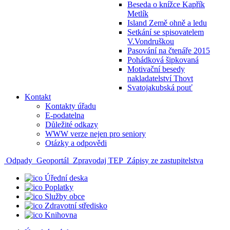
Beseda o knížce Kapřík
Metlík
Island Země ohně a ledu
Setkání se spisovatelem
V.Vondruškou
Pasování na čtenáře 2015
Pohádková šipkovaná
Motivační besedy
nakladatelství Thovt
Svatojakubská pouť
Kontakt
Kontakty úřadu
E-podatelna
Důležité odkazy
WWW verze nejen pro seniory
Otázky a odpovědi
Odpady
Geoportál
Zpravodaj TEP
Zápisy ze zastupitelstva
Úřední deska
Poplatky
Služby obce
Zdravotní středisko
Knihovna