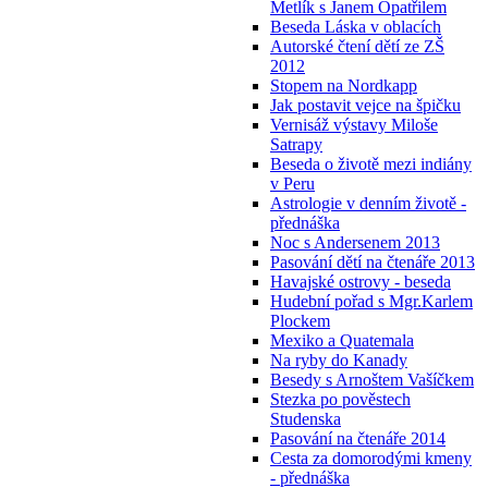
Metlík s Janem Opatřilem
Beseda Láska v oblacích
Autorské čtení dětí ze ZŠ
2012
Stopem na Nordkapp
Jak postavit vejce na špičku
Vernisáž výstavy Miloše
Satrapy
Beseda o životě mezi indiány
v Peru
Astrologie v denním životě -
přednáška
Noc s Andersenem 2013
Pasování dětí na čtenáře 2013
Havajské ostrovy - beseda
Hudební pořad s Mgr.Karlem
Plockem
Mexiko a Quatemala
Na ryby do Kanady
Besedy s Arnoštem Vašíčkem
Stezka po pověstech
Studenska
Pasování na čtenáře 2014
Cesta za domorodými kmeny
- přednáška