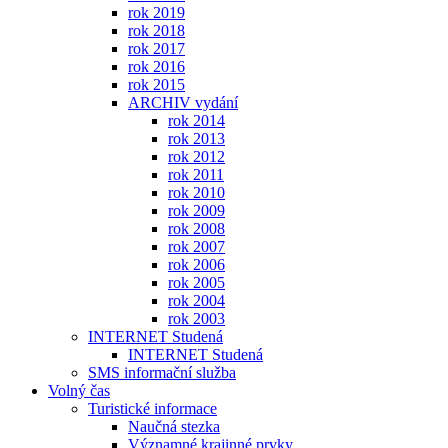
rok 2019
rok 2018
rok 2017
rok 2016
rok 2015
ARCHIV vydání
rok 2014
rok 2013
rok 2012
rok 2011
rok 2010
rok 2009
rok 2008
rok 2007
rok 2006
rok 2005
rok 2004
rok 2003
INTERNET Studená
INTERNET Studená
SMS informační služba
Volný čas
Turistické informace
Naučná stezka
Významné krajinné prvky