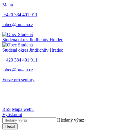
Menu
+420 384 401 911
obec@ou-stu.cz
Studená
okres Jindřichův Hradec
Studená
okres Jindřichův Hradec
+420 384 401 911
obec@ou-stu.cz
Verze pro seniory
RSS
Mapa webu
Vytisknout
Hledaný výraz
Hledat