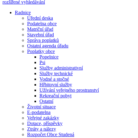
rozšířené vyhledávání
Radnice
Úřední deska
Podatelna obce
Matriční úřad
Stavební úřad
Správa poplatků
Ostatní agenda úřadu
Poplatky obce
Popelnice
Psi
Služby administrativní
Služby technické
Vodné a stočné
Hřbitovní služby
Užívání veřejného prostranství
Rekreační pobyt
Ostatní
Životní situace
E-podatelna
Veřejné zakázky
Dotace, příspěvky
Ztráty a nálezy
Rozpočet Obce Studená