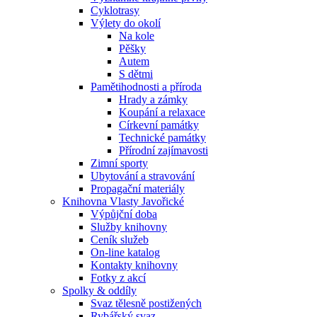
Cyklotrasy
Výlety do okolí
Na kole
Pěšky
Autem
S dětmi
Pamětihodnosti a příroda
Hrady a zámky
Koupání a relaxace
Církevní památky
Technické památky
Přírodní zajímavosti
Zimní sporty
Ubytování a stravování
Propagační materiály
Knihovna Vlasty Javořické
Výpůjční doba
Služby knihovny
Ceník služeb
On-line katalog
Kontakty knihovny
Fotky z akcí
Spolky & oddíly
Svaz tělesně postižených
Rybářský svaz