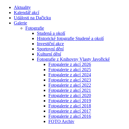
Aktuality
Kalendář akcí
Události na Dačicku
Galerie
Fotografie
Studená a okolí
Historické fotografie Studené a okolí
Investiční akce
Sportovní dění
Kulturní dění
Fotografie z Knihovny Vlasty Javořické
Fotogalerie z akcí 2026
Fotogalerie z akcí 2025
Fotogalerie z akcí 2024
Fotogalerie z akcí 2023
Fotogalerie z akcí 2022
Fotogalerie z akcí 2021
Fotogalerie z akcí 2020
Fotogalerie z akcí 2019
Fotogalerie z akcí 2018
Fotogalerie z akcí 2017
Fotogalerie z akcí 2016
FOTO Archiv