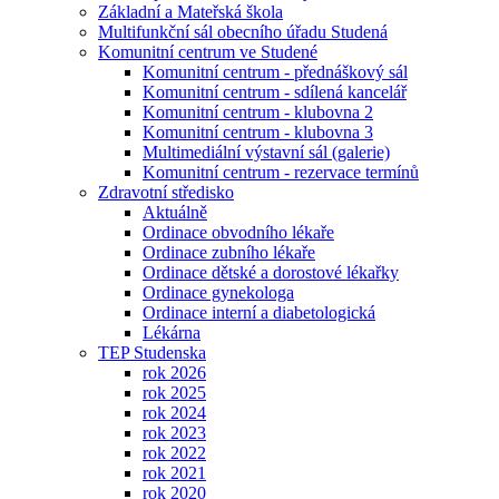
Základní a Mateřská škola
Multifunkční sál obecního úřadu Studená
Komunitní centrum ve Studené
Komunitní centrum - přednáškový sál
Komunitní centrum - sdílená kancelář
Komunitní centrum - klubovna 2
Komunitní centrum - klubovna 3
Multimediální výstavní sál (galerie)
Komunitní centrum - rezervace termínů
Zdravotní středisko
Aktuálně
Ordinace obvodního lékaře
Ordinace zubního lékaře
Ordinace dětské a dorostové lékařky
Ordinace gynekologa
Ordinace interní a diabetologická
Lékárna
TEP Studenska
rok 2026
rok 2025
rok 2024
rok 2023
rok 2022
rok 2021
rok 2020