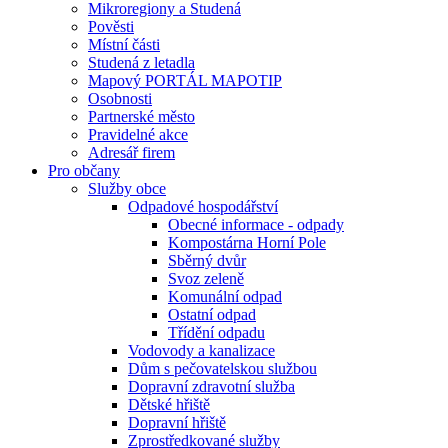
Mikroregiony a Studená
Pověsti
Místní části
Studená z letadla
Mapový PORTÁL MAPOTIP
Osobnosti
Partnerské město
Pravidelné akce
Adresář firem
Pro občany
Služby obce
Odpadové hospodářství
Obecné informace - odpady
Kompostárna Horní Pole
Sběrný dvůr
Svoz zeleně
Komunální odpad
Ostatní odpad
Třídění odpadu
Vodovody a kanalizace
Dům s pečovatelskou službou
Dopravní zdravotní služba
Dětské hřiště
Dopravní hřiště
Zprostředkované služby