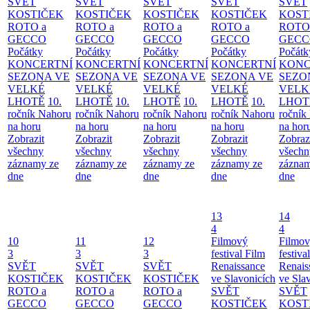
SVĚT
SVĚT
SVĚT
SVĚT
SVĚT
KOSTIČEK
KOSTIČEK
KOSTIČEK
KOSTIČEK
KOST
ROTO a
ROTO a
ROTO a
ROTO a
ROTO
GECCO
GECCO
GECCO
GECCO
GECC
Počátky
Počátky
Počátky
Počátky
Počátk
KONCERTNÍ
KONCERTNÍ
KONCERTNÍ
KONCERTNÍ
KONC
SEZONA VE
SEZONA VE
SEZONA VE
SEZONA VE
SEZO
VELKÉ
VELKÉ
VELKÉ
VELKÉ
VELK
LHOTĚ
10.
LHOTĚ
10.
LHOTĚ
10.
LHOTĚ
10.
LHOT
ročník Nahoru
ročník Nahoru
ročník Nahoru
ročník Nahoru
ročník
na horu
na horu
na horu
na horu
na hor
Zobrazit
Zobrazit
Zobrazit
Zobrazit
Zobraz
všechny
všechny
všechny
všechny
všechn
záznamy ze
záznamy ze
záznamy ze
záznamy ze
záznam
dne
dne
dne
dne
dne
13
14
4
4
10
11
12
Filmový
Filmo
3
3
3
festival Film
festiva
SVĚT
SVĚT
SVĚT
Renaissance
Renais
KOSTIČEK
KOSTIČEK
KOSTIČEK
ve Slavonicích
ve Sla
ROTO a
ROTO a
ROTO a
SVĚT
SVĚT
GECCO
GECCO
GECCO
KOSTIČEK
KOST