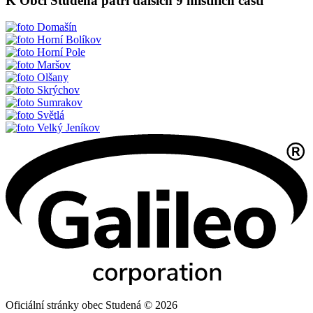
K Obci Studená patří dalších 9 místních částí
Domašín
Horní Bolíkov
Horní Pole
Maršov
Olšany
Skrýchov
Sumrakov
Světlá
Velký Jeníkov
Oficiální stránky obec Studená © 2026