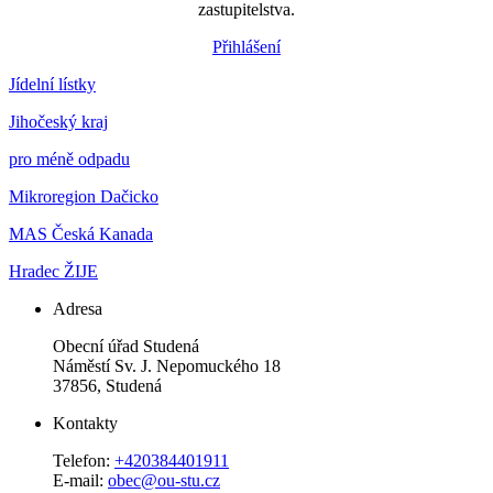
zastupitelstva.
Přihlášení
Jídelní lístky
Jihočeský kraj
pro méně odpadu
Mikroregion Dačicko
MAS Česká Kanada
Hradec ŽIJE
Adresa
Obecní úřad Studená
Náměstí Sv. J. Nepomuckého 18
37856, Studená
Kontakty
Telefon:
+420384401911
E-mail:
obec@ou-stu.cz