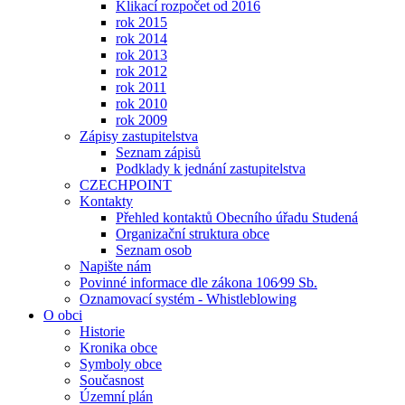
Klikací rozpočet od 2016
rok 2015
rok 2014
rok 2013
rok 2012
rok 2011
rok 2010
rok 2009
Zápisy zastupitelstva
Seznam zápisů
Podklady k jednání zastupitelstva
CZECHPOINT
Kontakty
Přehled kontaktů Obecního úřadu Studená
Organizační struktura obce
Seznam osob
Napište nám
Povinné informace dle zákona 106⁄99 Sb.
Oznamovací systém - Whistleblowing
O obci
Historie
Kronika obce
Symboly obce
Současnost
Územní plán