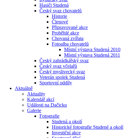
Hasiči Studená
Český svaz chovatelů
Historie
Členové
Připravované akce
Proběhlé akce
Chovaná zvířata
Fotoalba chovatelů
Místní výstava Studená 2010
Místní výstava Studená 2011
Český zahrádkářský svaz
Český svaz včelařů
Český myslivecký svaz
Veterán spolek Studená
Sportovní oddíly
Aktuálně
Aktuality
Kalendář akcí
Události na Dačicku
Galerie
Fotografie
Studená a okolí
Historické fotografie Studené a okolí
Investiční akce