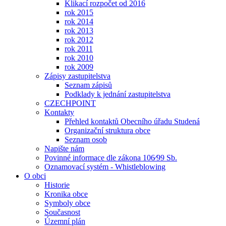
Klikací rozpočet od 2016
rok 2015
rok 2014
rok 2013
rok 2012
rok 2011
rok 2010
rok 2009
Zápisy zastupitelstva
Seznam zápisů
Podklady k jednání zastupitelstva
CZECHPOINT
Kontakty
Přehled kontaktů Obecního úřadu Studená
Organizační struktura obce
Seznam osob
Napište nám
Povinné informace dle zákona 106⁄99 Sb.
Oznamovací systém - Whistleblowing
O obci
Historie
Kronika obce
Symboly obce
Současnost
Územní plán