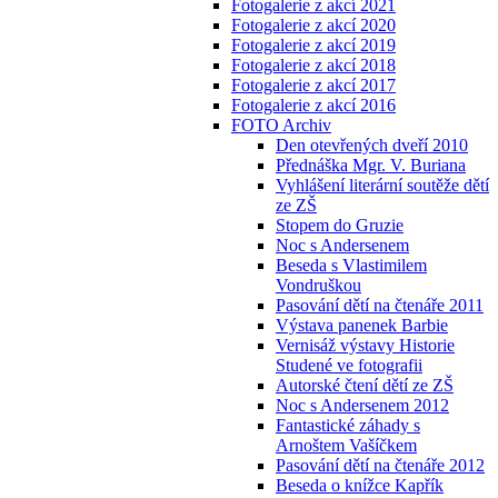
Fotogalerie z akcí 2021
Fotogalerie z akcí 2020
Fotogalerie z akcí 2019
Fotogalerie z akcí 2018
Fotogalerie z akcí 2017
Fotogalerie z akcí 2016
FOTO Archiv
Den otevřených dveří 2010
Přednáška Mgr. V. Buriana
Vyhlášení literární soutěže dětí
ze ZŠ
Stopem do Gruzie
Noc s Andersenem
Beseda s Vlastimilem
Vondruškou
Pasování dětí na čtenáře 2011
Výstava panenek Barbie
Vernisáž výstavy Historie
Studené ve fotografii
Autorské čtení dětí ze ZŠ
Noc s Andersenem 2012
Fantastické záhady s
Arnoštem Vašíčkem
Pasování dětí na čtenáře 2012
Beseda o knížce Kapřík