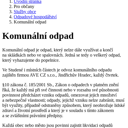
Úvodní stránka
Pro občany
Služby obce
Odpadové hospodářství
Komunální odpad
Komunální odpad
Komunální odpad je odpad, který nelze dále využívat a končí
na skládkách nebo ve spalovnách. Jedná se tedy o veškerý odpad,
který vyhazujeme do popelnice.
Ve Studené i místních částech je odvoz komunálního odpadu
zajištěn firmou AVE CZ s.r.o., Jindřichův Hradec, každý čtvrtek.
§10 zákona č. 185/2001 Sb., Zákon o odpadech v platném znění
říká, že každý má při své činnosti nebo v rozsahu své působnosti
povinnost předcházet vzniku odpadů, omezovat jejich množství
a nebezpečné vlastnosti; odpady, jejichž vzniku nelze zabránit, musí
být využity, případně odstraněny způsobem, který neohrožuje lidské
zdraví a životní prostředí a který je v souladu s tímto zákonem
a se zvláštními právními předpisy.
Každá obec nebo město jsou povinni zajistit likvidaci odpadů