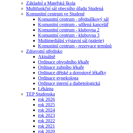
Základní a Mateřská škola
Multifunkční sál obecního úřadu Studená
Komunitní centrum ve Studené
Komunitní centrum - přednáškový sál
Komunitní centrum - sdílená kancelář
Komunitní centrum - klubovna 2
Komunitní centrum - klubovna 3
Multimediální výstavní sál (galerie)
Komunitní centrum - rezervace termínů
Zdravotní středisko
Aktuálně
Ordinace obvodního lékaře
Ordinace zubního lékaře
Ordinace dětské a dorostové lékařky
Ordinace gynekologa
Ordinace interní a diabetologická
Lékárna
TEP Studenska
rok 2026
rok 2025
rok 2024
rok 2023
rok 2022
rok 2021
rok 2020