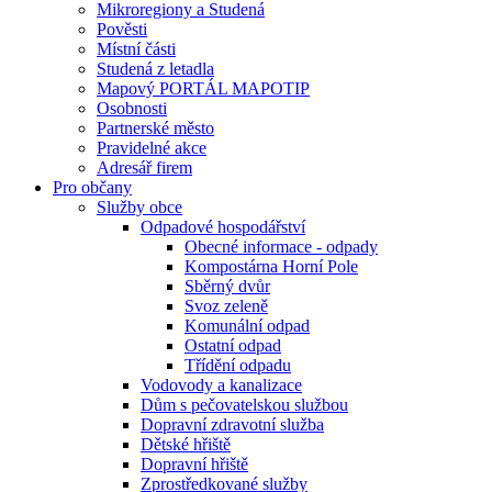
Mikroregiony a Studená
Pověsti
Místní části
Studená z letadla
Mapový PORTÁL MAPOTIP
Osobnosti
Partnerské město
Pravidelné akce
Adresář firem
Pro občany
Služby obce
Odpadové hospodářství
Obecné informace - odpady
Kompostárna Horní Pole
Sběrný dvůr
Svoz zeleně
Komunální odpad
Ostatní odpad
Třídění odpadu
Vodovody a kanalizace
Dům s pečovatelskou službou
Dopravní zdravotní služba
Dětské hřiště
Dopravní hřiště
Zprostředkované služby