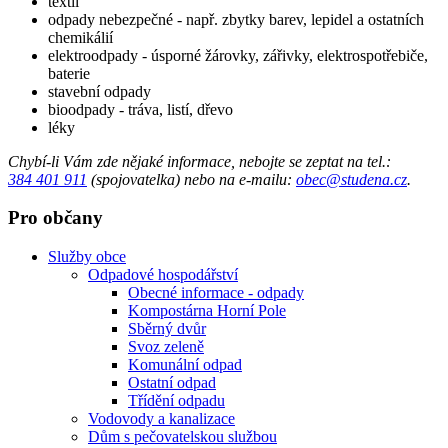
textil
odpady nebezpečné - např. zbytky barev, lepidel a ostatních
chemikálií
elektroodpady - úsporné žárovky, zářivky, elektrospotřebiče,
baterie
stavební odpady
bioodpady - tráva, listí, dřevo
léky
Chybí-li Vám zde nějaké informace, nebojte se zeptat na tel.:
384 401 911
(spojovatelka) nebo na e-mailu:
obec@studena.cz
.
Pro občany
Služby obce
Odpadové hospodářství
Obecné informace - odpady
Kompostárna Horní Pole
Sběrný dvůr
Svoz zeleně
Komunální odpad
Ostatní odpad
Třídění odpadu
Vodovody a kanalizace
Dům s pečovatelskou službou