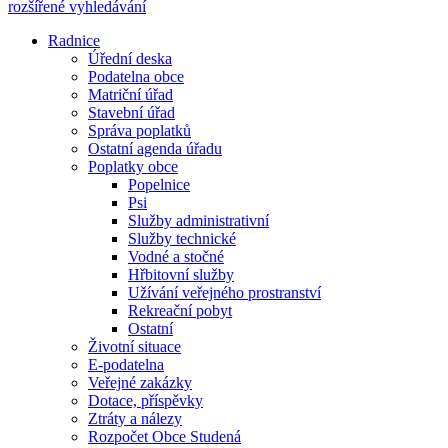
rozšířené vyhledávání
Radnice
Úřední deska
Podatelna obce
Matriční úřad
Stavební úřad
Správa poplatků
Ostatní agenda úřadu
Poplatky obce
Popelnice
Psi
Služby administrativní
Služby technické
Vodné a stočné
Hřbitovní služby
Užívání veřejného prostranství
Rekreační pobyt
Ostatní
Životní situace
E-podatelna
Veřejné zakázky
Dotace, příspěvky
Ztráty a nálezy
Rozpočet Obce Studená