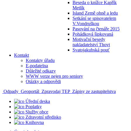
Beseda o knížce Kapřík
Metlík
Island Země ohně a ledu
Setkání se spisovatelem
V.Vondruškou
Pasování na čtenáře 2015
Pohádková šipkovaná
Motivační besedy
nakladatelství Thovt
Svatojakubská pouť
Kontakt
Kontakty úřadu
E-podatelna
Důležité odkazy
WWW verze nejen pro seniory
Otázky a odpovědi
Odpady
Geoportál
Zpravodaj TEP
Zápisy ze zastupitelstva
Úřední deska
Poplatky
Služby obce
Zdravotní středisko
Knihovna