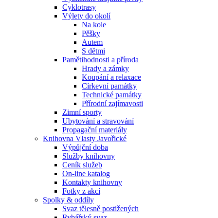
Cyklotrasy
Výlety do okolí
Na kole
Pěšky
Autem
S dětmi
Pamětihodnosti a příroda
Hrady a zámky
Koupání a relaxace
Církevní památky
Technické památky
Přírodní zajímavosti
Zimní sporty
Ubytování a stravování
Propagační materiály
Knihovna Vlasty Javořické
Výpůjční doba
Služby knihovny
Ceník služeb
On-line katalog
Kontakty knihovny
Fotky z akcí
Spolky & oddíly
Svaz tělesně postižených
Rybářský svaz