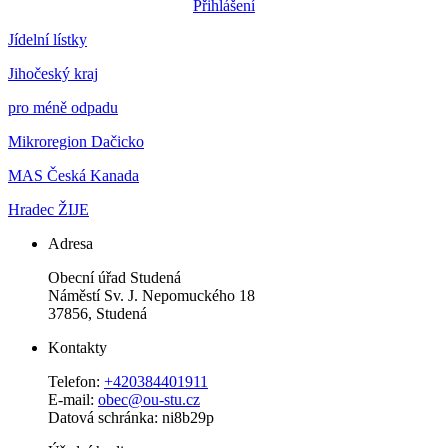
Přihlášení
Jídelní lístky
Jihočeský kraj
pro méně odpadu
Mikroregion Dačicko
MAS Česká Kanada
Hradec ŽIJE
Adresa
Obecní úřad Studená
Náměstí Sv. J. Nepomuckého 18
37856, Studená
Kontakty
Telefon:
+420384401911
E-mail:
obec@ou-stu.cz
Datová schránka: ni8b29p