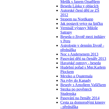
Metlík s Janem Opatřilem
Beseda Láska v oblacích
Autorské čtení dětí ze ZŠ
2012
Stopem na Nordkapp
Jak postavit vejce na špičku
Vernisáž výstavy Miloše
Satrapy
Beseda o životě mezi indiány
v Peru
Astrologie v denním životě -
přednáška
Noc s Andersenem 2013
Pasování dětí na čtenáře 2013
Havajské ostrovy - beseda
Hudební pořad s Mgr.Karlem
Plockem
Mexiko a Quatemala
Na ryby do Kanady
Besedy s Arnoštem Vašíčkem
Stezka po pověstech
Studenska
Pasování na čtenáře 2014
Cesta za domorodými kmeny
- přednáška