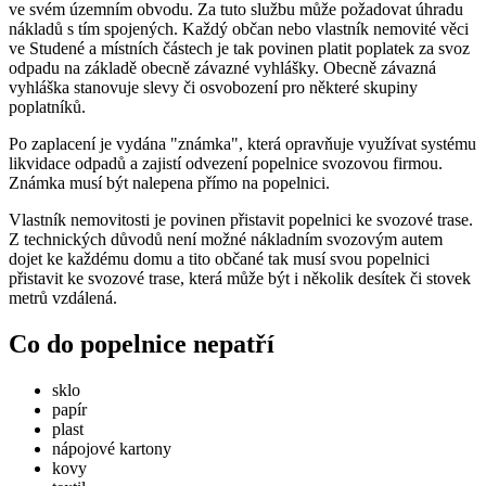
ve svém územním obvodu. Za tuto službu může požadovat úhradu
nákladů s tím spojených. Každý občan nebo vlastník nemovité věci
ve Studené a místních částech je tak povinen platit poplatek za svoz
odpadu na základě obecně závazné vyhlášky. Obecně závazná
vyhláška stanovuje slevy či osvobození pro některé skupiny
poplatníků.
Po zaplacení je vydána "známka", která opravňuje využívat systému
likvidace odpadů a zajistí odvezení popelnice svozovou firmou.
Známka musí být nalepena přímo na popelnici.
Vlastník nemovitosti je povinen přistavit popelnici ke svozové trase.
Z technických důvodů není možné nákladním svozovým autem
dojet ke každému domu a tito občané tak musí svou popelnici
přistavit ke svozové trase, která může být i několik desítek či stovek
metrů vzdálená.
Co do popelnice nepatří
sklo
papír
plast
nápojové kartony
kovy