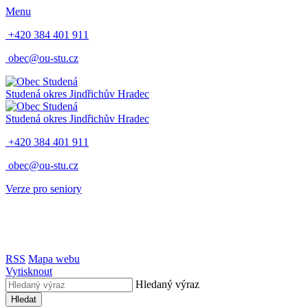
Menu
+420 384 401 911
obec@ou-stu.cz
Studená
okres Jindřichův Hradec
Studená
okres Jindřichův Hradec
+420 384 401 911
obec@ou-stu.cz
Verze pro seniory
RSS
Mapa webu
Vytisknout
Hledaný výraz
Hledat