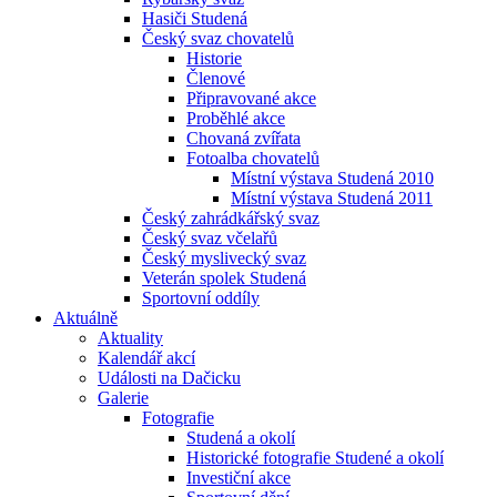
Hasiči Studená
Český svaz chovatelů
Historie
Členové
Připravované akce
Proběhlé akce
Chovaná zvířata
Fotoalba chovatelů
Místní výstava Studená 2010
Místní výstava Studená 2011
Český zahrádkářský svaz
Český svaz včelařů
Český myslivecký svaz
Veterán spolek Studená
Sportovní oddíly
Aktuálně
Aktuality
Kalendář akcí
Události na Dačicku
Galerie
Fotografie
Studená a okolí
Historické fotografie Studené a okolí
Investiční akce