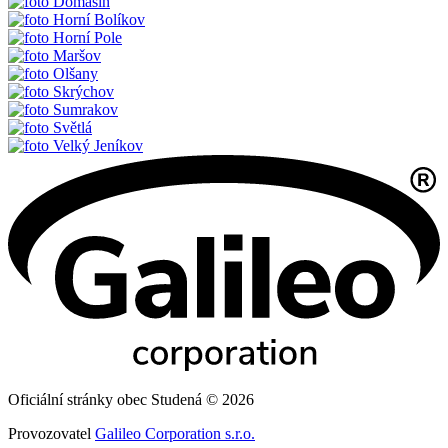
Domašín
Horní Bolíkov
Horní Pole
Maršov
Olšany
Skrýchov
Sumrakov
Světlá
Velký Jeníkov
Oficiální stránky obec Studená © 2026
Provozovatel
Galileo Corporation s.r.o.