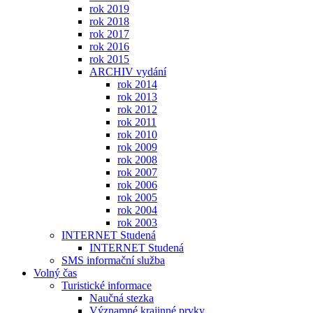
rok 2019
rok 2018
rok 2017
rok 2016
rok 2015
ARCHIV vydání
rok 2014
rok 2013
rok 2012
rok 2011
rok 2010
rok 2009
rok 2008
rok 2007
rok 2006
rok 2005
rok 2004
rok 2003
INTERNET Studená
INTERNET Studená
SMS informační služba
Volný čas
Turistické informace
Naučná stezka
Významné krajinné prvky