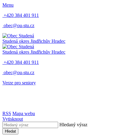
Menu
+420 384 401 911
obec@ou-stu.cz
Studená
okres Jindřichův Hradec
Studená
okres Jindřichův Hradec
+420 384 401 911
obec@ou-stu.cz
Verze pro seniory
RSS
Mapa webu
Vytisknout
Hledaný výraz
Hledat