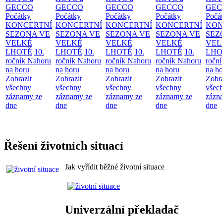
GECCO
GECCO
GECCO
GECCO
GE
Počátky
Počátky
Počátky
Počátky
Počá
KONCERTNÍ
KONCERTNÍ
KONCERTNÍ
KONCERTNÍ
KON
SEZONA VE
SEZONA VE
SEZONA VE
SEZONA VE
SEZ
VELKÉ
VELKÉ
VELKÉ
VELKÉ
VEL
LHOTĚ
10.
LHOTĚ
10.
LHOTĚ
10.
LHOTĚ
10.
LHO
ročník Nahoru
ročník Nahoru
ročník Nahoru
ročník Nahoru
ročn
na horu
na horu
na horu
na horu
na h
Zobrazit
Zobrazit
Zobrazit
Zobrazit
Zobr
všechny
všechny
všechny
všechny
všec
záznamy ze
záznamy ze
záznamy ze
záznamy ze
zázn
dne
dne
dne
dne
dne
Řešení životních situací
Jak vyřídit běžné životní situace
Univerzální překladač