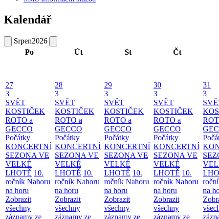
Kalendář
Srpen
2026
Po
Út
St
Čt
27
28
29
30
31
3
3
3
3
3
SVĚT
SVĚT
SVĚT
SVĚT
SVĚ
KOSTIČEK
KOSTIČEK
KOSTIČEK
KOSTIČEK
KOS
ROTO a
ROTO a
ROTO a
ROTO a
ROT
GECCO
GECCO
GECCO
GECCO
GE
Počátky
Počátky
Počátky
Počátky
Počá
KONCERTNÍ
KONCERTNÍ
KONCERTNÍ
KONCERTNÍ
KON
SEZONA VE
SEZONA VE
SEZONA VE
SEZONA VE
SEZ
VELKÉ
VELKÉ
VELKÉ
VELKÉ
VEL
LHOTĚ
10.
LHOTĚ
10.
LHOTĚ
10.
LHOTĚ
10.
LHO
ročník Nahoru
ročník Nahoru
ročník Nahoru
ročník Nahoru
ročn
na horu
na horu
na horu
na horu
na h
Zobrazit
Zobrazit
Zobrazit
Zobrazit
Zobr
všechny
všechny
všechny
všechny
všec
záznamy ze
záznamy ze
záznamy ze
záznamy ze
zázn