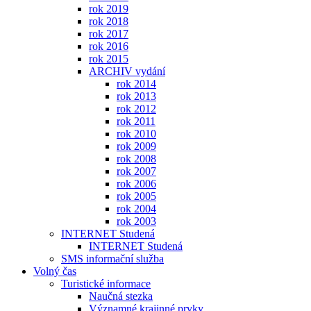
rok 2019
rok 2018
rok 2017
rok 2016
rok 2015
ARCHIV vydání
rok 2014
rok 2013
rok 2012
rok 2011
rok 2010
rok 2009
rok 2008
rok 2007
rok 2006
rok 2005
rok 2004
rok 2003
INTERNET Studená
INTERNET Studená
SMS informační služba
Volný čas
Turistické informace
Naučná stezka
Významné krajinné prvky