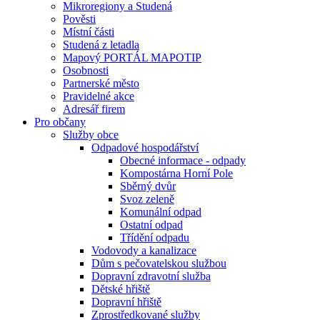
Mikroregiony a Studená
Pověsti
Místní části
Studená z letadla
Mapový PORTÁL MAPOTIP
Osobnosti
Partnerské město
Pravidelné akce
Adresář firem
Pro občany
Služby obce
Odpadové hospodářství
Obecné informace - odpady
Kompostárna Horní Pole
Sběrný dvůr
Svoz zeleně
Komunální odpad
Ostatní odpad
Třídění odpadu
Vodovody a kanalizace
Dům s pečovatelskou službou
Dopravní zdravotní služba
Dětské hřiště
Dopravní hřiště
Zprostředkované služby