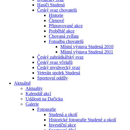
Hasiči Studená
Český svaz chovatelů
Historie
Členové
Připravované akce
Proběhlé akce
Chovaná zvířata
Fotoalba chovatelů
Místní výstava Studená 2010
Místní výstava Studená 2011
Český zahrádkářský svaz
Český svaz včelařů
Český myslivecký svaz
Veterán spolek Studená
Sportovní oddíly
Aktuálně
Aktuality
Kalendář akcí
Události na Dačicku
Galerie
Fotografie
Studená a okolí
Historické fotografie Studené a okolí
Investiční akce