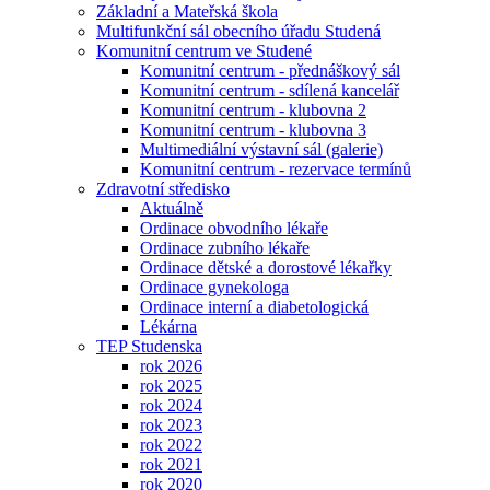
Základní a Mateřská škola
Multifunkční sál obecního úřadu Studená
Komunitní centrum ve Studené
Komunitní centrum - přednáškový sál
Komunitní centrum - sdílená kancelář
Komunitní centrum - klubovna 2
Komunitní centrum - klubovna 3
Multimediální výstavní sál (galerie)
Komunitní centrum - rezervace termínů
Zdravotní středisko
Aktuálně
Ordinace obvodního lékaře
Ordinace zubního lékaře
Ordinace dětské a dorostové lékařky
Ordinace gynekologa
Ordinace interní a diabetologická
Lékárna
TEP Studenska
rok 2026
rok 2025
rok 2024
rok 2023
rok 2022
rok 2021
rok 2020