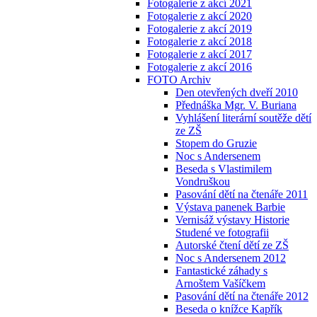
Fotogalerie z akcí 2021
Fotogalerie z akcí 2020
Fotogalerie z akcí 2019
Fotogalerie z akcí 2018
Fotogalerie z akcí 2017
Fotogalerie z akcí 2016
FOTO Archiv
Den otevřených dveří 2010
Přednáška Mgr. V. Buriana
Vyhlášení literární soutěže dětí
ze ZŠ
Stopem do Gruzie
Noc s Andersenem
Beseda s Vlastimilem
Vondruškou
Pasování dětí na čtenáře 2011
Výstava panenek Barbie
Vernisáž výstavy Historie
Studené ve fotografii
Autorské čtení dětí ze ZŠ
Noc s Andersenem 2012
Fantastické záhady s
Arnoštem Vašíčkem
Pasování dětí na čtenáře 2012
Beseda o knížce Kapřík