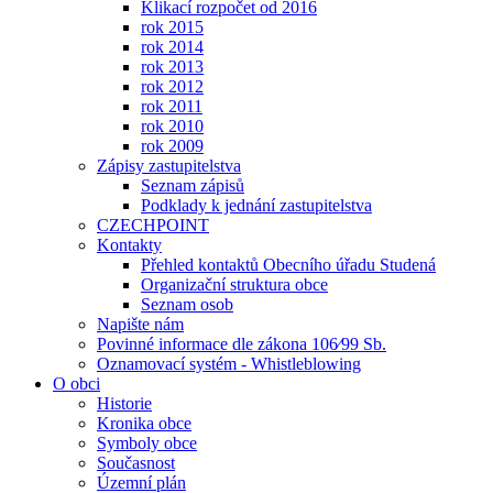
Klikací rozpočet od 2016
rok 2015
rok 2014
rok 2013
rok 2012
rok 2011
rok 2010
rok 2009
Zápisy zastupitelstva
Seznam zápisů
Podklady k jednání zastupitelstva
CZECHPOINT
Kontakty
Přehled kontaktů Obecního úřadu Studená
Organizační struktura obce
Seznam osob
Napište nám
Povinné informace dle zákona 106⁄99 Sb.
Oznamovací systém - Whistleblowing
O obci
Historie
Kronika obce
Symboly obce
Současnost
Územní plán