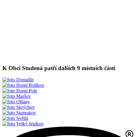
K Obci Studená patří dalších 9 místních částí
Domašín
Horní Bolíkov
Horní Pole
Maršov
Olšany
Skrýchov
Sumrakov
Světlá
Velký Jeníkov