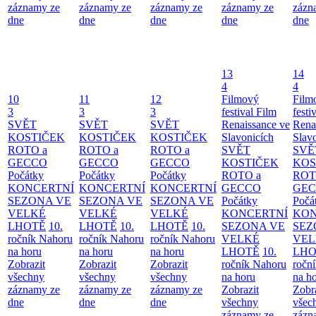
záznamy ze
záznamy ze
záznamy ze
záznamy ze
zázn
dne
dne
dne
dne
dne
13
14
4
4
10
11
12
Filmový
Film
3
3
3
festival Film
festi
SVĚT
SVĚT
SVĚT
Renaissance ve
Rena
KOSTIČEK
KOSTIČEK
KOSTIČEK
Slavonicích
Slav
ROTO a
ROTO a
ROTO a
SVĚT
SVĚ
GECCO
GECCO
GECCO
KOSTIČEK
KOS
Počátky
Počátky
Počátky
ROTO a
ROT
KONCERTNÍ
KONCERTNÍ
KONCERTNÍ
GECCO
GE
SEZONA VE
SEZONA VE
SEZONA VE
Počátky
Počá
VELKÉ
VELKÉ
VELKÉ
KONCERTNÍ
KON
LHOTĚ
10.
LHOTĚ
10.
LHOTĚ
10.
SEZONA VE
SEZ
ročník Nahoru
ročník Nahoru
ročník Nahoru
VELKÉ
VEL
na horu
na horu
na horu
LHOTĚ
10.
LHO
Zobrazit
Zobrazit
Zobrazit
ročník Nahoru
ročn
všechny
všechny
všechny
na horu
na h
záznamy ze
záznamy ze
záznamy ze
Zobrazit
Zobr
dne
dne
dne
všechny
všec
záznamy ze
zázn