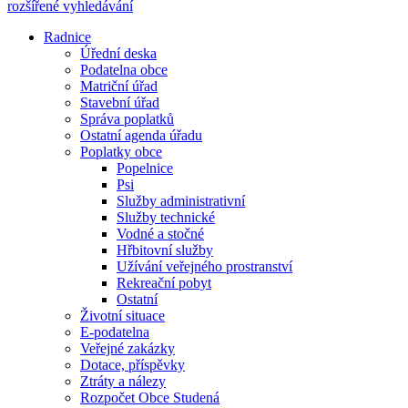
rozšířené vyhledávání
Radnice
Úřední deska
Podatelna obce
Matriční úřad
Stavební úřad
Správa poplatků
Ostatní agenda úřadu
Poplatky obce
Popelnice
Psi
Služby administrativní
Služby technické
Vodné a stočné
Hřbitovní služby
Užívání veřejného prostranství
Rekreační pobyt
Ostatní
Životní situace
E-podatelna
Veřejné zakázky
Dotace, příspěvky
Ztráty a nálezy
Rozpočet Obce Studená