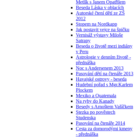
Metlík s Janem Opatřilem
Beseda Láska v oblacích
Autorské čtení dětí ze ZŠ
2012
Stopem na Nordkapp
Jak postavit vejce na špičku
Vernisáž výstavy Miloše
Satrapy
Beseda o životě mezi indiány
v Peru
Astrologie v denním životě -
přednáška
Noc s Andersenem 2013
Pasování dětí na čtenáře 2013
Havajské ostrovy - beseda
Hudební pořad s Mgr.Karlem
Plockem
Mexiko a Quatemala
Na ryby do Kanady
Besedy s Arnoštem Vašíčkem
Stezka po pověstech
Studenska
Pasování na čtenáře 2014
Cesta za domorodými kmeny
- přednáška