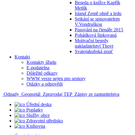
Beseda o knížce Kapřík
Metlík
Island Země ohně a ledu
Setkání se spisovatelem
V.Vondruškou
Pasování na čtenáře 2015
Pohádková šipkovaná
Motivační besedy
nakladatelství Thovt
Svatojakubská pouť
Kontakt
Kontakty úřadu
E-podatelna
Důležité odkazy
WWW verze nejen pro seniory
Otázky a odpovědi
Odpady
Geoportál
Zpravodaj TEP
Zápisy ze zastupitelstva
Úřední deska
Poplatky
Služby obce
Zdravotní středisko
Knihovna