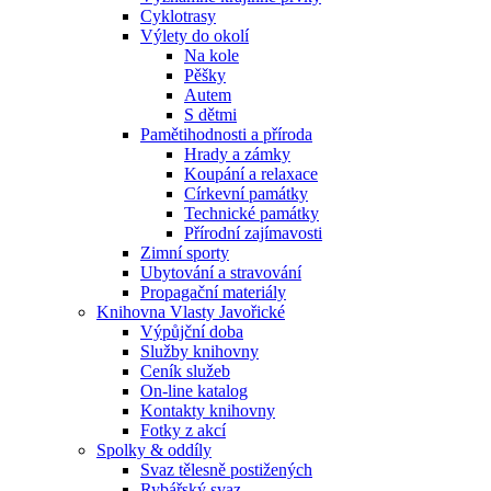
Cyklotrasy
Výlety do okolí
Na kole
Pěšky
Autem
S dětmi
Pamětihodnosti a příroda
Hrady a zámky
Koupání a relaxace
Církevní památky
Technické památky
Přírodní zajímavosti
Zimní sporty
Ubytování a stravování
Propagační materiály
Knihovna Vlasty Javořické
Výpůjční doba
Služby knihovny
Ceník služeb
On-line katalog
Kontakty knihovny
Fotky z akcí
Spolky & oddíly
Svaz tělesně postižených
Rybářský svaz