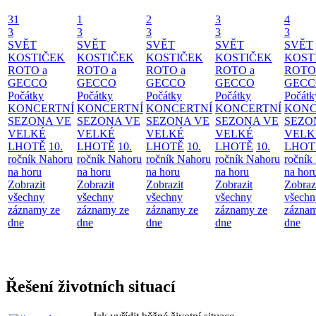
31
1
2
3
4
3
3
3
3
3
SVĚT
SVĚT
SVĚT
SVĚT
SVĚT
KOSTIČEK
KOSTIČEK
KOSTIČEK
KOSTIČEK
KOST
ROTO a
ROTO a
ROTO a
ROTO a
ROTO
GECCO
GECCO
GECCO
GECCO
GECC
Počátky
Počátky
Počátky
Počátky
Počátk
KONCERTNÍ
KONCERTNÍ
KONCERTNÍ
KONCERTNÍ
KONC
SEZONA VE
SEZONA VE
SEZONA VE
SEZONA VE
SEZO
VELKÉ
VELKÉ
VELKÉ
VELKÉ
VELK
LHOTĚ
10.
LHOTĚ
10.
LHOTĚ
10.
LHOTĚ
10.
LHOT
ročník Nahoru
ročník Nahoru
ročník Nahoru
ročník Nahoru
ročník
na horu
na horu
na horu
na horu
na hor
Zobrazit
Zobrazit
Zobrazit
Zobrazit
Zobraz
všechny
všechny
všechny
všechny
všechn
záznamy ze
záznamy ze
záznamy ze
záznamy ze
záznam
dne
dne
dne
dne
dne
Řešení životních situací