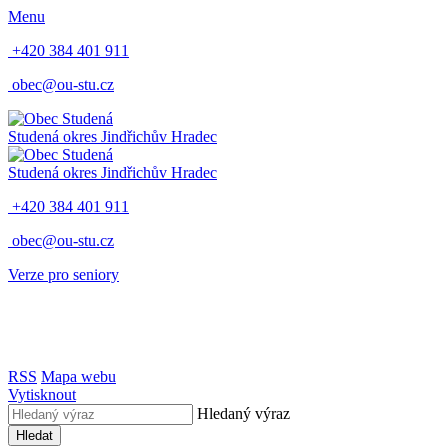
Menu
+420 384 401 911
obec@ou-stu.cz
Studená
okres Jindřichův Hradec
Studená
okres Jindřichův Hradec
+420 384 401 911
obec@ou-stu.cz
Verze pro seniory
RSS
Mapa webu
Vytisknout
Hledaný výraz
Hledat