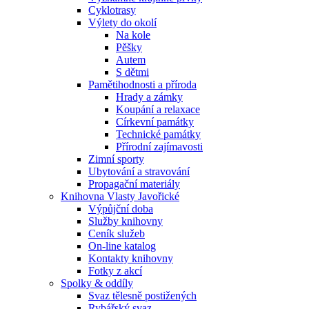
Cyklotrasy
Výlety do okolí
Na kole
Pěšky
Autem
S dětmi
Pamětihodnosti a příroda
Hrady a zámky
Koupání a relaxace
Církevní památky
Technické památky
Přírodní zajímavosti
Zimní sporty
Ubytování a stravování
Propagační materiály
Knihovna Vlasty Javořické
Výpůjční doba
Služby knihovny
Ceník služeb
On-line katalog
Kontakty knihovny
Fotky z akcí
Spolky & oddíly
Svaz tělesně postižených
Rybářský svaz