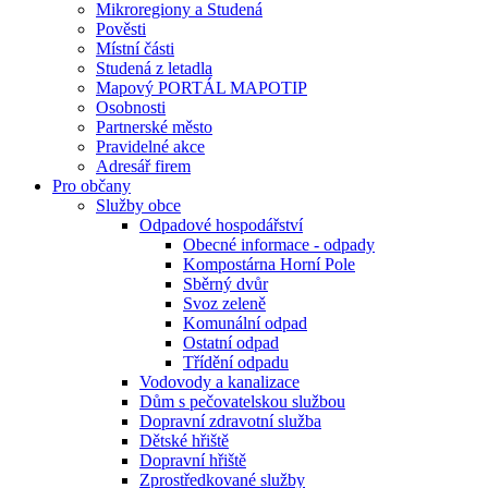
Mikroregiony a Studená
Pověsti
Místní části
Studená z letadla
Mapový PORTÁL MAPOTIP
Osobnosti
Partnerské město
Pravidelné akce
Adresář firem
Pro občany
Služby obce
Odpadové hospodářství
Obecné informace - odpady
Kompostárna Horní Pole
Sběrný dvůr
Svoz zeleně
Komunální odpad
Ostatní odpad
Třídění odpadu
Vodovody a kanalizace
Dům s pečovatelskou službou
Dopravní zdravotní služba
Dětské hřiště
Dopravní hřiště
Zprostředkované služby