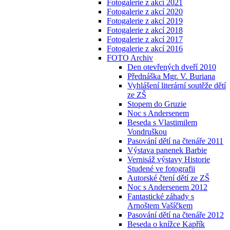
Fotogalerie z akcí 2021
Fotogalerie z akcí 2020
Fotogalerie z akcí 2019
Fotogalerie z akcí 2018
Fotogalerie z akcí 2017
Fotogalerie z akcí 2016
FOTO Archiv
Den otevřených dveří 2010
Přednáška Mgr. V. Buriana
Vyhlášení literární soutěže dětí
ze ZŠ
Stopem do Gruzie
Noc s Andersenem
Beseda s Vlastimilem
Vondruškou
Pasování dětí na čtenáře 2011
Výstava panenek Barbie
Vernisáž výstavy Historie
Studené ve fotografii
Autorské čtení dětí ze ZŠ
Noc s Andersenem 2012
Fantastické záhady s
Arnoštem Vašíčkem
Pasování dětí na čtenáře 2012
Beseda o knížce Kapřík