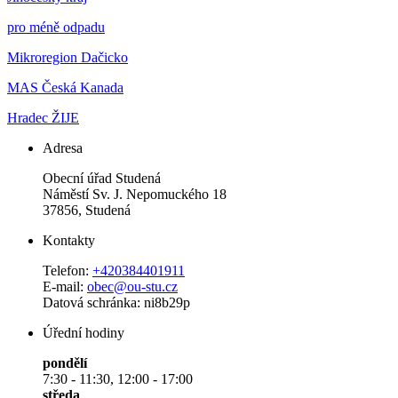
pro méně odpadu
Mikroregion Dačicko
MAS Česká Kanada
Hradec ŽIJE
Adresa
Obecní úřad Studená
Náměstí Sv. J. Nepomuckého 18
37856, Studená
Kontakty
Telefon:
+420384401911
E-mail:
obec@ou-stu.cz
Datová schránka: ni8b29p
Úřední hodiny
pondělí
7:30 - 11:30, 12:00 - 17:00
středa