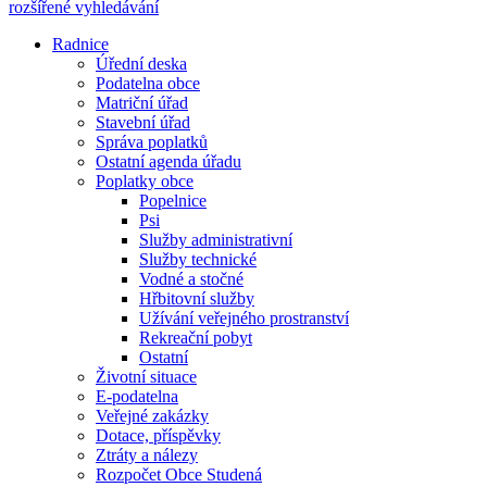
rozšířené vyhledávání
Radnice
Úřední deska
Podatelna obce
Matriční úřad
Stavební úřad
Správa poplatků
Ostatní agenda úřadu
Poplatky obce
Popelnice
Psi
Služby administrativní
Služby technické
Vodné a stočné
Hřbitovní služby
Užívání veřejného prostranství
Rekreační pobyt
Ostatní
Životní situace
E-podatelna
Veřejné zakázky
Dotace, příspěvky
Ztráty a nálezy
Rozpočet Obce Studená