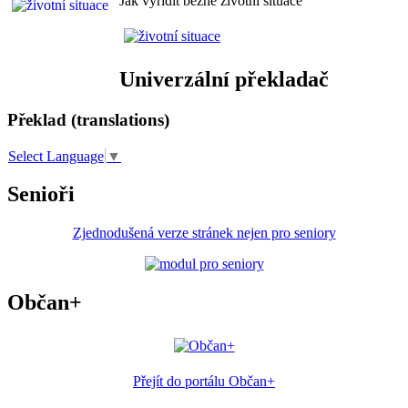
Jak vyřídit běžné životní situace
Univerzální překladač
Překlad (translations)
Select Language
▼
Senioři
Zjednodušená verze stránek nejen pro seniory
Občan+
Přejít do portálu Občan+