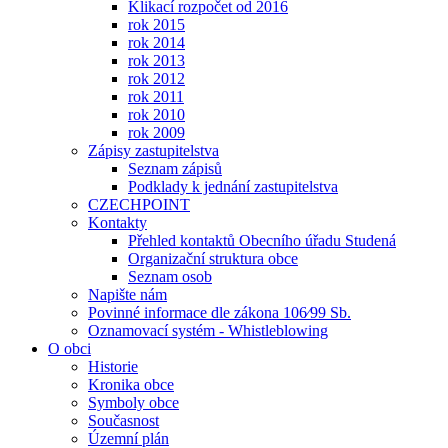
Klikací rozpočet od 2016
rok 2015
rok 2014
rok 2013
rok 2012
rok 2011
rok 2010
rok 2009
Zápisy zastupitelstva
Seznam zápisů
Podklady k jednání zastupitelstva
CZECHPOINT
Kontakty
Přehled kontaktů Obecního úřadu Studená
Organizační struktura obce
Seznam osob
Napište nám
Povinné informace dle zákona 106⁄99 Sb.
Oznamovací systém - Whistleblowing
O obci
Historie
Kronika obce
Symboly obce
Současnost
Územní plán