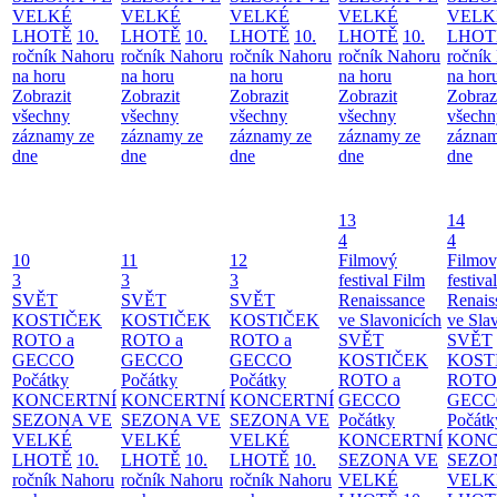
VELKÉ
VELKÉ
VELKÉ
VELKÉ
VELK
LHOTĚ
10.
LHOTĚ
10.
LHOTĚ
10.
LHOTĚ
10.
LHOT
ročník Nahoru
ročník Nahoru
ročník Nahoru
ročník Nahoru
ročník
na horu
na horu
na horu
na horu
na hor
Zobrazit
Zobrazit
Zobrazit
Zobrazit
Zobraz
všechny
všechny
všechny
všechny
všechn
záznamy ze
záznamy ze
záznamy ze
záznamy ze
záznam
dne
dne
dne
dne
dne
13
14
4
4
10
11
12
Filmový
Filmo
3
3
3
festival Film
festiva
SVĚT
SVĚT
SVĚT
Renaissance
Renais
KOSTIČEK
KOSTIČEK
KOSTIČEK
ve Slavonicích
ve Sla
ROTO a
ROTO a
ROTO a
SVĚT
SVĚT
GECCO
GECCO
GECCO
KOSTIČEK
KOST
Počátky
Počátky
Počátky
ROTO a
ROTO
KONCERTNÍ
KONCERTNÍ
KONCERTNÍ
GECCO
GECC
SEZONA VE
SEZONA VE
SEZONA VE
Počátky
Počátk
VELKÉ
VELKÉ
VELKÉ
KONCERTNÍ
KONC
LHOTĚ
10.
LHOTĚ
10.
LHOTĚ
10.
SEZONA VE
SEZO
ročník Nahoru
ročník Nahoru
ročník Nahoru
VELKÉ
VELK