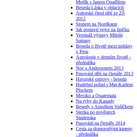
Metlík s Janem Opatřilem
Beseda Láska v oblacích
Autorské čtení dětí ze ZŠ
2012
Stopem na Nordkapp
Jak postavit vejce na špičku
Vernisáž výstavy Miloše
Satrapy
Beseda o životě mezi indiány
v Peru
Astrologie v denním životě -
přednáška
Noc s Andersenem 2013
Pasování dětí na čtenáře 2013
Havajské ostrovy - beseda
Hudební pořad s Mgr.Karlem
Plockem
Mexiko a Quatemala
Na ryby do Kanady
Besedy s Arnoštem Vašíčkem
Stezka po pověstech
Studenska
Pasování na čtenáře 2014
Cesta za domorodými kmeny
- přednáška