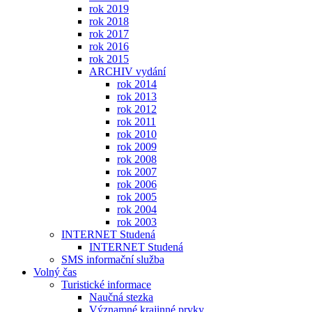
rok 2019
rok 2018
rok 2017
rok 2016
rok 2015
ARCHIV vydání
rok 2014
rok 2013
rok 2012
rok 2011
rok 2010
rok 2009
rok 2008
rok 2007
rok 2006
rok 2005
rok 2004
rok 2003
INTERNET Studená
INTERNET Studená
SMS informační služba
Volný čas
Turistické informace
Naučná stezka
Významné krajinné prvky