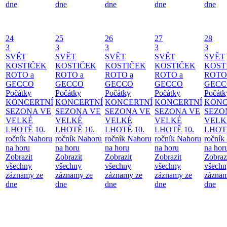
dne
dne
dne
dne
dne
24
25
26
27
28
3
3
3
3
3
SVĚT
SVĚT
SVĚT
SVĚT
SVĚT
KOSTIČEK
KOSTIČEK
KOSTIČEK
KOSTIČEK
KOST
ROTO a
ROTO a
ROTO a
ROTO a
ROTO
GECCO
GECCO
GECCO
GECCO
GECC
Počátky
Počátky
Počátky
Počátky
Počátk
KONCERTNÍ
KONCERTNÍ
KONCERTNÍ
KONCERTNÍ
KONC
SEZONA VE
SEZONA VE
SEZONA VE
SEZONA VE
SEZO
VELKÉ
VELKÉ
VELKÉ
VELKÉ
VELK
LHOTĚ
10.
LHOTĚ
10.
LHOTĚ
10.
LHOTĚ
10.
LHOT
ročník Nahoru
ročník Nahoru
ročník Nahoru
ročník Nahoru
ročník
na horu
na horu
na horu
na horu
na hor
Zobrazit
Zobrazit
Zobrazit
Zobrazit
Zobraz
všechny
všechny
všechny
všechny
všechn
záznamy ze
záznamy ze
záznamy ze
záznamy ze
záznam
dne
dne
dne
dne
dne