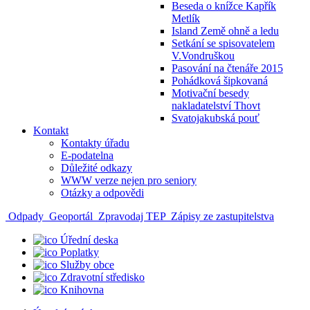
Beseda o knížce Kapřík
Metlík
Island Země ohně a ledu
Setkání se spisovatelem
V.Vondruškou
Pasování na čtenáře 2015
Pohádková šipkovaná
Motivační besedy
nakladatelství Thovt
Svatojakubská pouť
Kontakt
Kontakty úřadu
E-podatelna
Důležité odkazy
WWW verze nejen pro seniory
Otázky a odpovědi
Odpady
Geoportál
Zpravodaj TEP
Zápisy ze zastupitelstva
Úřední deska
Poplatky
Služby obce
Zdravotní středisko
Knihovna