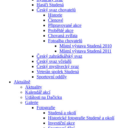
Hasiči Studená
Český svaz chovatelů
Historie
Členové
Připravované akce
Proběhlé akce
Chovaná zvířata
Fotoalba chovatelů
Místní výstava Studená 2010
Místní výstava Studená 2011
Český zahrádkářský svaz
Český svaz včelařů
Český myslivecký svaz
Veterán spolek Studená
Sportovní oddíly
Aktuálně
Aktuality
Kalendář akcí
Události na Dačicku
Galerie
Fotografie
Studená a okolí
Historické fotografie Studené a okolí
Investiční akce