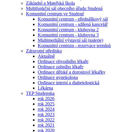
Základní a Mateřská škola
Multifunkční sál obecního úřadu Studená
Komunitní centrum ve Studené
Komunitní centrum - přednáškový sál
Komunitní centrum - sdílená kancelář
Komunitní centrum - klubovna 2
Komunitní centrum - klubovna 3
Multimediální výstavní sál (galerie)
Komunitní centrum - rezervace termínů
Zdravotní středisko
Aktuálně
Ordinace obvodního lékaře
Ordinace zubního lékaře
Ordinace dětské a dorostové lékařky
Ordinace gynekologa
Ordinace interní a diabetologická
Lékárna
TEP Studenska
rok 2026
rok 2025
rok 2024
rok 2023
rok 2022
rok 2021
rok 2020