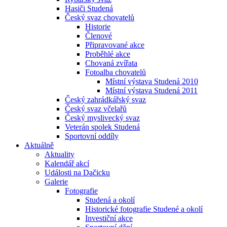
Hasiči Studená
Český svaz chovatelů
Historie
Členové
Připravované akce
Proběhlé akce
Chovaná zvířata
Fotoalba chovatelů
Místní výstava Studená 2010
Místní výstava Studená 2011
Český zahrádkářský svaz
Český svaz včelařů
Český myslivecký svaz
Veterán spolek Studená
Sportovní oddíly
Aktuálně
Aktuality
Kalendář akcí
Události na Dačicku
Galerie
Fotografie
Studená a okolí
Historické fotografie Studené a okolí
Investiční akce