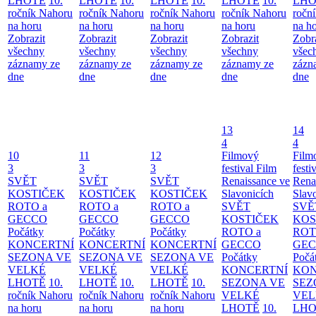
LHOTĚ
10.
LHOTĚ
10.
LHOTĚ
10.
LHOTĚ
10.
LHO
ročník Nahoru
ročník Nahoru
ročník Nahoru
ročník Nahoru
ročn
na horu
na horu
na horu
na horu
na h
Zobrazit
Zobrazit
Zobrazit
Zobrazit
Zobr
všechny
všechny
všechny
všechny
všec
záznamy ze
záznamy ze
záznamy ze
záznamy ze
zázn
dne
dne
dne
dne
dne
13
14
4
4
10
11
12
Filmový
Film
3
3
3
festival Film
festi
SVĚT
SVĚT
SVĚT
Renaissance ve
Rena
KOSTIČEK
KOSTIČEK
KOSTIČEK
Slavonicích
Slav
ROTO a
ROTO a
ROTO a
SVĚT
SVĚ
GECCO
GECCO
GECCO
KOSTIČEK
KOS
Počátky
Počátky
Počátky
ROTO a
ROT
KONCERTNÍ
KONCERTNÍ
KONCERTNÍ
GECCO
GE
SEZONA VE
SEZONA VE
SEZONA VE
Počátky
Počá
VELKÉ
VELKÉ
VELKÉ
KONCERTNÍ
KON
LHOTĚ
10.
LHOTĚ
10.
LHOTĚ
10.
SEZONA VE
SEZ
ročník Nahoru
ročník Nahoru
ročník Nahoru
VELKÉ
VEL
na horu
na horu
na horu
LHOTĚ
10.
LHO