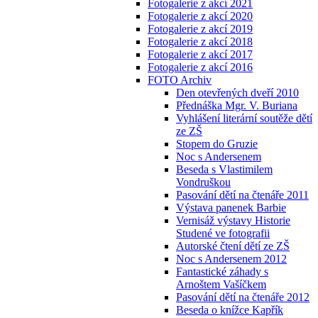
Fotogalerie z akcí 2021
Fotogalerie z akcí 2020
Fotogalerie z akcí 2019
Fotogalerie z akcí 2018
Fotogalerie z akcí 2017
Fotogalerie z akcí 2016
FOTO Archiv
Den otevřených dveří 2010
Přednáška Mgr. V. Buriana
Vyhlášení literární soutěže dětí
ze ZŠ
Stopem do Gruzie
Noc s Andersenem
Beseda s Vlastimilem
Vondruškou
Pasování dětí na čtenáře 2011
Výstava panenek Barbie
Vernisáž výstavy Historie
Studené ve fotografii
Autorské čtení dětí ze ZŠ
Noc s Andersenem 2012
Fantastické záhady s
Arnoštem Vašíčkem
Pasování dětí na čtenáře 2012
Beseda o knížce Kapřík