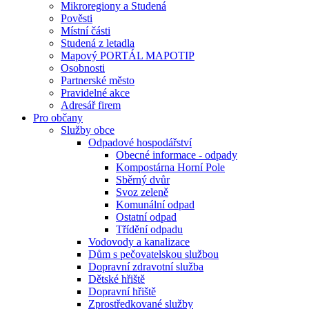
Mikroregiony a Studená
Pověsti
Místní části
Studená z letadla
Mapový PORTÁL MAPOTIP
Osobnosti
Partnerské město
Pravidelné akce
Adresář firem
Pro občany
Služby obce
Odpadové hospodářství
Obecné informace - odpady
Kompostárna Horní Pole
Sběrný dvůr
Svoz zeleně
Komunální odpad
Ostatní odpad
Třídění odpadu
Vodovody a kanalizace
Dům s pečovatelskou službou
Dopravní zdravotní služba
Dětské hřiště
Dopravní hřiště
Zprostředkované služby