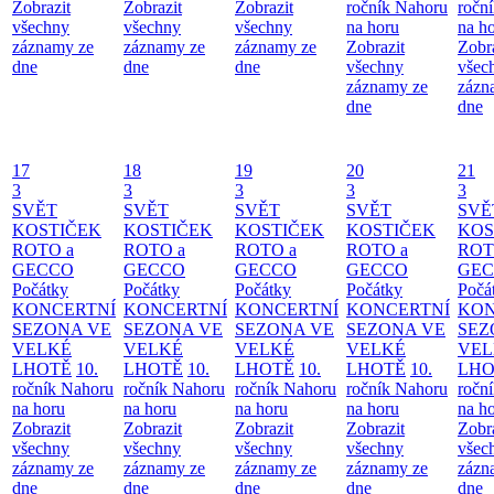
Zobrazit
Zobrazit
Zobrazit
ročník Nahoru
ročn
všechny
všechny
všechny
na horu
na h
záznamy ze
záznamy ze
záznamy ze
Zobrazit
Zobr
dne
dne
dne
všechny
všec
záznamy ze
zázn
dne
dne
17
18
19
20
21
3
3
3
3
3
SVĚT
SVĚT
SVĚT
SVĚT
SVĚ
KOSTIČEK
KOSTIČEK
KOSTIČEK
KOSTIČEK
KOS
ROTO a
ROTO a
ROTO a
ROTO a
ROT
GECCO
GECCO
GECCO
GECCO
GE
Počátky
Počátky
Počátky
Počátky
Počá
KONCERTNÍ
KONCERTNÍ
KONCERTNÍ
KONCERTNÍ
KON
SEZONA VE
SEZONA VE
SEZONA VE
SEZONA VE
SEZ
VELKÉ
VELKÉ
VELKÉ
VELKÉ
VEL
LHOTĚ
10.
LHOTĚ
10.
LHOTĚ
10.
LHOTĚ
10.
LHO
ročník Nahoru
ročník Nahoru
ročník Nahoru
ročník Nahoru
ročn
na horu
na horu
na horu
na horu
na h
Zobrazit
Zobrazit
Zobrazit
Zobrazit
Zobr
všechny
všechny
všechny
všechny
všec
záznamy ze
záznamy ze
záznamy ze
záznamy ze
zázn
dne
dne
dne
dne
dne