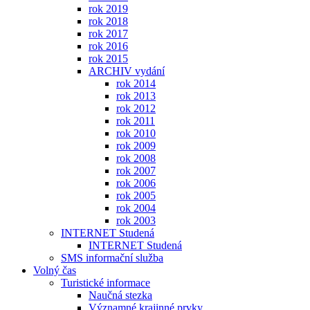
rok 2019
rok 2018
rok 2017
rok 2016
rok 2015
ARCHIV vydání
rok 2014
rok 2013
rok 2012
rok 2011
rok 2010
rok 2009
rok 2008
rok 2007
rok 2006
rok 2005
rok 2004
rok 2003
INTERNET Studená
INTERNET Studená
SMS informační služba
Volný čas
Turistické informace
Naučná stezka
Významné krajinné prvky