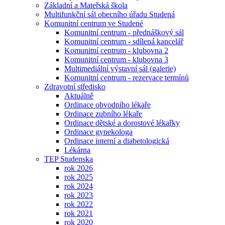
Základní a Mateřská škola
Multifunkční sál obecního úřadu Studená
Komunitní centrum ve Studené
Komunitní centrum - přednáškový sál
Komunitní centrum - sdílená kancelář
Komunitní centrum - klubovna 2
Komunitní centrum - klubovna 3
Multimediální výstavní sál (galerie)
Komunitní centrum - rezervace termínů
Zdravotní středisko
Aktuálně
Ordinace obvodního lékaře
Ordinace zubního lékaře
Ordinace dětské a dorostové lékařky
Ordinace gynekologa
Ordinace interní a diabetologická
Lékárna
TEP Studenska
rok 2026
rok 2025
rok 2024
rok 2023
rok 2022
rok 2021
rok 2020