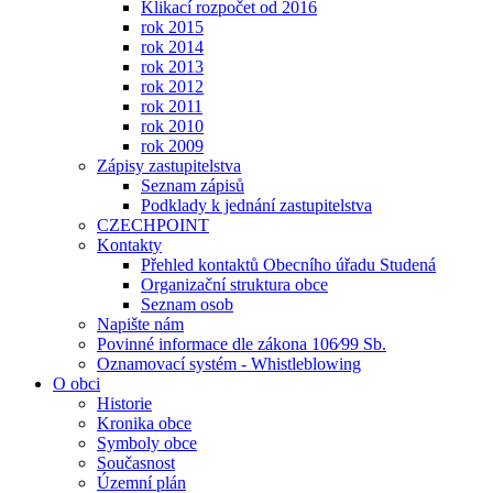
Klikací rozpočet od 2016
rok 2015
rok 2014
rok 2013
rok 2012
rok 2011
rok 2010
rok 2009
Zápisy zastupitelstva
Seznam zápisů
Podklady k jednání zastupitelstva
CZECHPOINT
Kontakty
Přehled kontaktů Obecního úřadu Studená
Organizační struktura obce
Seznam osob
Napište nám
Povinné informace dle zákona 106⁄99 Sb.
Oznamovací systém - Whistleblowing
O obci
Historie
Kronika obce
Symboly obce
Současnost
Územní plán