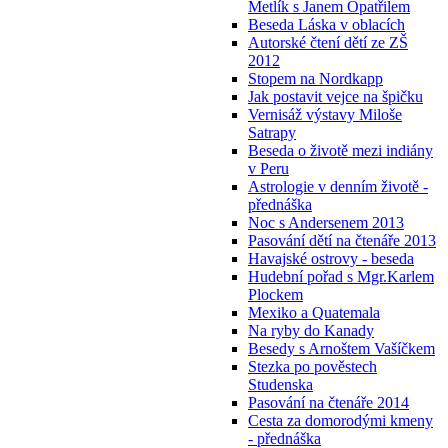
Metlík s Janem Opatřilem
Beseda Láska v oblacích
Autorské čtení dětí ze ZŠ
2012
Stopem na Nordkapp
Jak postavit vejce na špičku
Vernisáž výstavy Miloše
Satrapy
Beseda o životě mezi indiány
v Peru
Astrologie v denním životě -
přednáška
Noc s Andersenem 2013
Pasování dětí na čtenáře 2013
Havajské ostrovy - beseda
Hudební pořad s Mgr.Karlem
Plockem
Mexiko a Quatemala
Na ryby do Kanady
Besedy s Arnoštem Vašíčkem
Stezka po pověstech
Studenska
Pasování na čtenáře 2014
Cesta za domorodými kmeny
- přednáška