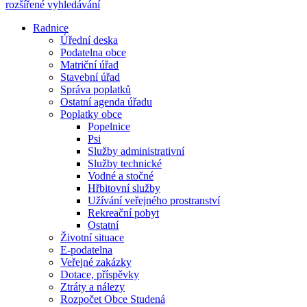
rozšířené vyhledávání
Radnice
Úřední deska
Podatelna obce
Matriční úřad
Stavební úřad
Správa poplatků
Ostatní agenda úřadu
Poplatky obce
Popelnice
Psi
Služby administrativní
Služby technické
Vodné a stočné
Hřbitovní služby
Užívání veřejného prostranství
Rekreační pobyt
Ostatní
Životní situace
E-podatelna
Veřejné zakázky
Dotace, příspěvky
Ztráty a nálezy
Rozpočet Obce Studená