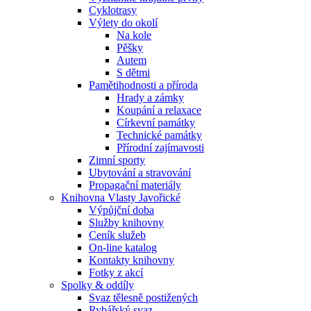
Cyklotrasy
Výlety do okolí
Na kole
Pěšky
Autem
S dětmi
Pamětihodnosti a příroda
Hrady a zámky
Koupání a relaxace
Církevní památky
Technické památky
Přírodní zajímavosti
Zimní sporty
Ubytování a stravování
Propagační materiály
Knihovna Vlasty Javořické
Výpůjční doba
Služby knihovny
Ceník služeb
On-line katalog
Kontakty knihovny
Fotky z akcí
Spolky & oddíly
Svaz tělesně postižených
Rybářský svaz