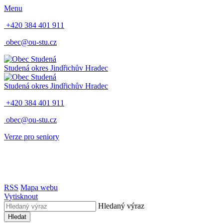
Menu
+420 384 401 911
obec@ou-stu.cz
Studená
okres Jindřichův Hradec
Studená
okres Jindřichův Hradec
+420 384 401 911
obec@ou-stu.cz
Verze pro seniory
RSS
Mapa webu
Vytisknout
Hledaný výraz
Hledat