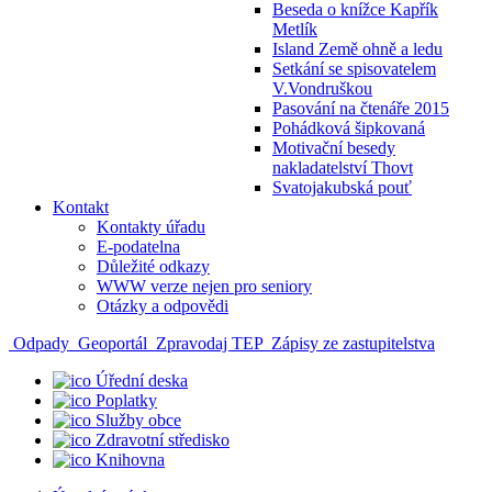
Beseda o knížce Kapřík
Metlík
Island Země ohně a ledu
Setkání se spisovatelem
V.Vondruškou
Pasování na čtenáře 2015
Pohádková šipkovaná
Motivační besedy
nakladatelství Thovt
Svatojakubská pouť
Kontakt
Kontakty úřadu
E-podatelna
Důležité odkazy
WWW verze nejen pro seniory
Otázky a odpovědi
Odpady
Geoportál
Zpravodaj TEP
Zápisy ze zastupitelstva
Úřední deska
Poplatky
Služby obce
Zdravotní středisko
Knihovna