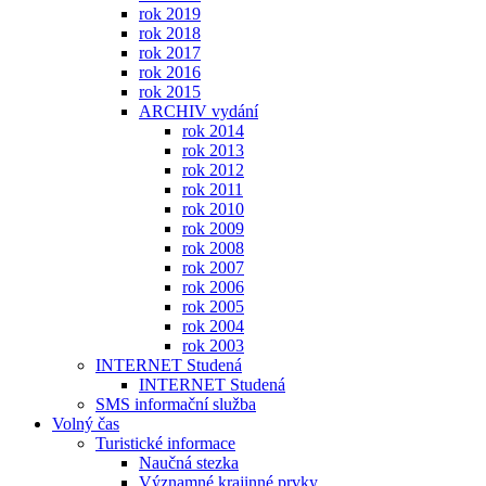
rok 2019
rok 2018
rok 2017
rok 2016
rok 2015
ARCHIV vydání
rok 2014
rok 2013
rok 2012
rok 2011
rok 2010
rok 2009
rok 2008
rok 2007
rok 2006
rok 2005
rok 2004
rok 2003
INTERNET Studená
INTERNET Studená
SMS informační služba
Volný čas
Turistické informace
Naučná stezka
Významné krajinné prvky