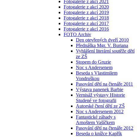
Fotogalerie z akcí 2021
Fotogalerie z akcí 2020
Fotogalerie z akcí 2019
Fotogalerie z akcí 2018
Fotogalerie z akcí 2017
Fotogalerie z akcí 2016
FOTO Archiv
Den otevřených dveří 2010
Přednáška Mgr. V. Buriana
Vyhlášení literární soutěže dětí
ze ZŠ
Stopem do Gruzie
Noc s Andersenem
Beseda s Vlastimilem
Vondruškou
Pasování dětí na čtenáře 2011
Výstava panenek Barbie
Vernisáž výstavy Historie
Studené ve fotografii
Autorské čtení dětí ze ZŠ
Noc s Andersenem 2012
Fantastické záhady s
Arnoštem Vašíčkem
Pasování dětí na čtenáře 2012
Beseda o knížce Kapřík