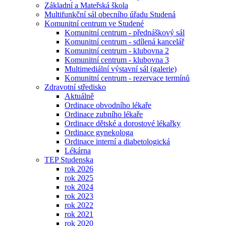
Základní a Mateřská škola
Multifunkční sál obecního úřadu Studená
Komunitní centrum ve Studené
Komunitní centrum - přednáškový sál
Komunitní centrum - sdílená kancelář
Komunitní centrum - klubovna 2
Komunitní centrum - klubovna 3
Multimediální výstavní sál (galerie)
Komunitní centrum - rezervace termínů
Zdravotní středisko
Aktuálně
Ordinace obvodního lékaře
Ordinace zubního lékaře
Ordinace dětské a dorostové lékařky
Ordinace gynekologa
Ordinace interní a diabetologická
Lékárna
TEP Studenska
rok 2026
rok 2025
rok 2024
rok 2023
rok 2022
rok 2021
rok 2020