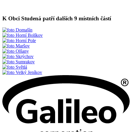
K Obci Studená patří dalších 9 místních částí
Domašín
Horní Bolíkov
Horní Pole
Maršov
Olšany
Skrýchov
Sumrakov
Světlá
Velký Jeníkov