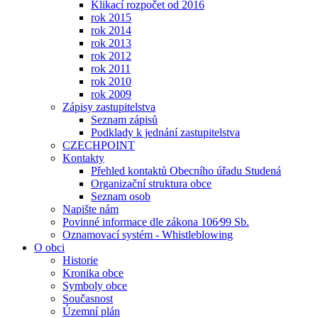
Klikací rozpočet od 2016
rok 2015
rok 2014
rok 2013
rok 2012
rok 2011
rok 2010
rok 2009
Zápisy zastupitelstva
Seznam zápisů
Podklady k jednání zastupitelstva
CZECHPOINT
Kontakty
Přehled kontaktů Obecního úřadu Studená
Organizační struktura obce
Seznam osob
Napište nám
Povinné informace dle zákona 106⁄99 Sb.
Oznamovací systém - Whistleblowing
O obci
Historie
Kronika obce
Symboly obce
Současnost
Územní plán