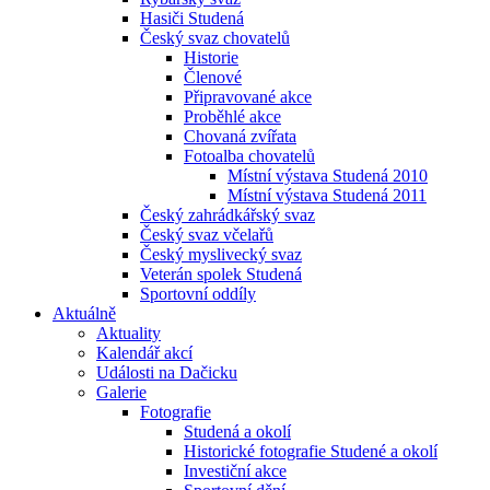
Hasiči Studená
Český svaz chovatelů
Historie
Členové
Připravované akce
Proběhlé akce
Chovaná zvířata
Fotoalba chovatelů
Místní výstava Studená 2010
Místní výstava Studená 2011
Český zahrádkářský svaz
Český svaz včelařů
Český myslivecký svaz
Veterán spolek Studená
Sportovní oddíly
Aktuálně
Aktuality
Kalendář akcí
Události na Dačicku
Galerie
Fotografie
Studená a okolí
Historické fotografie Studené a okolí
Investiční akce