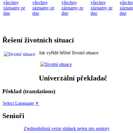
všechny
všechny
všechny
všechny
všechn
záznamy ze
záznamy ze
záznamy ze
záznamy ze
záznam
dne
dne
dne
dne
dne
Řešení životních situací
Jak vyřídit běžné životní situace
Univerzální překladač
Překlad (translations)
Select Language
▼
Senioři
Zjednodušená verze stránek nejen pro seniory