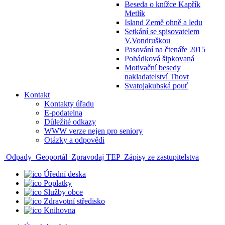
Beseda o knížce Kapřík
Metlík
Island Země ohně a ledu
Setkání se spisovatelem
V.Vondruškou
Pasování na čtenáře 2015
Pohádková šipkovaná
Motivační besedy
nakladatelství Thovt
Svatojakubská pouť
Kontakt
Kontakty úřadu
E-podatelna
Důležité odkazy
WWW verze nejen pro seniory
Otázky a odpovědi
Odpady
Geoportál
Zpravodaj TEP
Zápisy ze zastupitelstva
Úřední deska
Poplatky
Služby obce
Zdravotní středisko
Knihovna