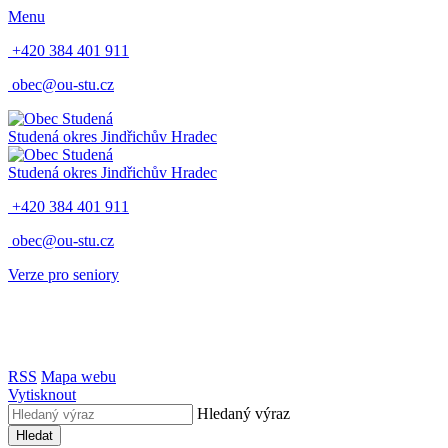
Menu
+420 384 401 911
obec@ou-stu.cz
Studená
okres Jindřichův Hradec
Studená
okres Jindřichův Hradec
+420 384 401 911
obec@ou-stu.cz
Verze pro seniory
RSS
Mapa webu
Vytisknout
Hledaný výraz
Hledat