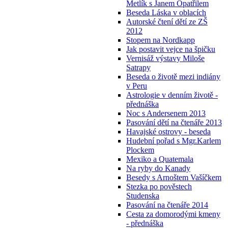
Metlík s Janem Opatřilem
Beseda Láska v oblacích
Autorské čtení dětí ze ZŠ
2012
Stopem na Nordkapp
Jak postavit vejce na špičku
Vernisáž výstavy Miloše
Satrapy
Beseda o životě mezi indiány
v Peru
Astrologie v denním životě -
přednáška
Noc s Andersenem 2013
Pasování dětí na čtenáře 2013
Havajské ostrovy - beseda
Hudební pořad s Mgr.Karlem
Plockem
Mexiko a Quatemala
Na ryby do Kanady
Besedy s Arnoštem Vašíčkem
Stezka po pověstech
Studenska
Pasování na čtenáře 2014
Cesta za domorodými kmeny
- přednáška