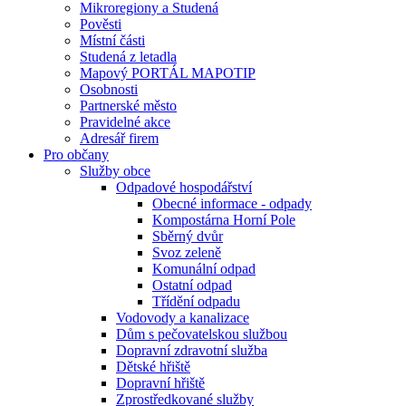
Mikroregiony a Studená
Pověsti
Místní části
Studená z letadla
Mapový PORTÁL MAPOTIP
Osobnosti
Partnerské město
Pravidelné akce
Adresář firem
Pro občany
Služby obce
Odpadové hospodářství
Obecné informace - odpady
Kompostárna Horní Pole
Sběrný dvůr
Svoz zeleně
Komunální odpad
Ostatní odpad
Třídění odpadu
Vodovody a kanalizace
Dům s pečovatelskou službou
Dopravní zdravotní služba
Dětské hřiště
Dopravní hřiště
Zprostředkované služby