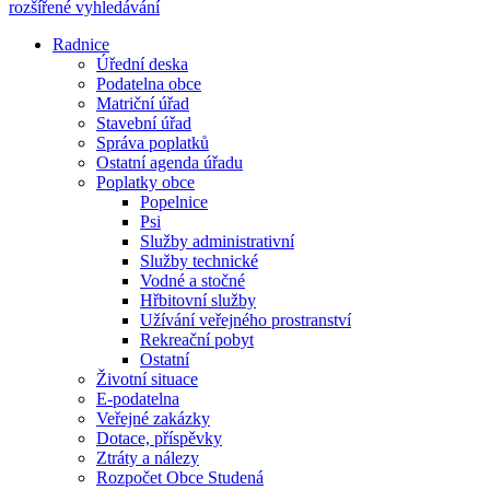
rozšířené vyhledávání
Radnice
Úřední deska
Podatelna obce
Matriční úřad
Stavební úřad
Správa poplatků
Ostatní agenda úřadu
Poplatky obce
Popelnice
Psi
Služby administrativní
Služby technické
Vodné a stočné
Hřbitovní služby
Užívání veřejného prostranství
Rekreační pobyt
Ostatní
Životní situace
E-podatelna
Veřejné zakázky
Dotace, příspěvky
Ztráty a nálezy
Rozpočet Obce Studená