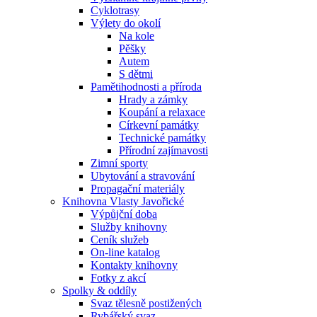
Cyklotrasy
Výlety do okolí
Na kole
Pěšky
Autem
S dětmi
Pamětihodnosti a příroda
Hrady a zámky
Koupání a relaxace
Církevní památky
Technické památky
Přírodní zajímavosti
Zimní sporty
Ubytování a stravování
Propagační materiály
Knihovna Vlasty Javořické
Výpůjční doba
Služby knihovny
Ceník služeb
On-line katalog
Kontakty knihovny
Fotky z akcí
Spolky & oddíly
Svaz tělesně postižených
Rybářský svaz