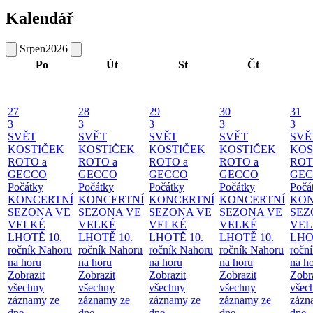
Kalendář
Srpen
2026
Po
Út
St
Čt
27
28
29
30
31
3
3
3
3
3
SVĚT
SVĚT
SVĚT
SVĚT
SVĚ
KOSTIČEK
KOSTIČEK
KOSTIČEK
KOSTIČEK
KOS
ROTO a
ROTO a
ROTO a
ROTO a
ROT
GECCO
GECCO
GECCO
GECCO
GE
Počátky
Počátky
Počátky
Počátky
Počá
KONCERTNÍ
KONCERTNÍ
KONCERTNÍ
KONCERTNÍ
KON
SEZONA VE
SEZONA VE
SEZONA VE
SEZONA VE
SEZ
VELKÉ
VELKÉ
VELKÉ
VELKÉ
VEL
LHOTĚ
10.
LHOTĚ
10.
LHOTĚ
10.
LHOTĚ
10.
LHO
ročník Nahoru
ročník Nahoru
ročník Nahoru
ročník Nahoru
ročn
na horu
na horu
na horu
na horu
na h
Zobrazit
Zobrazit
Zobrazit
Zobrazit
Zobr
všechny
všechny
všechny
všechny
všec
záznamy ze
záznamy ze
záznamy ze
záznamy ze
zázn
dne
dne
dne
dne
dne