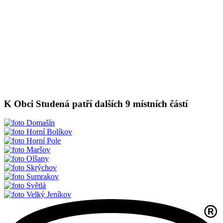
K Obci Studená patří dalších 9 místních částí
Domašín
Horní Bolíkov
Horní Pole
Maršov
Olšany
Skrýchov
Sumrakov
Světlá
Velký Jeníkov