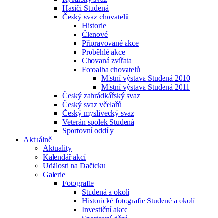
Hasiči Studená
Český svaz chovatelů
Historie
Členové
Připravované akce
Proběhlé akce
Chovaná zvířata
Fotoalba chovatelů
Místní výstava Studená 2010
Místní výstava Studená 2011
Český zahrádkářský svaz
Český svaz včelařů
Český myslivecký svaz
Veterán spolek Studená
Sportovní oddíly
Aktuálně
Aktuality
Kalendář akcí
Události na Dačicku
Galerie
Fotografie
Studená a okolí
Historické fotografie Studené a okolí
Investiční akce