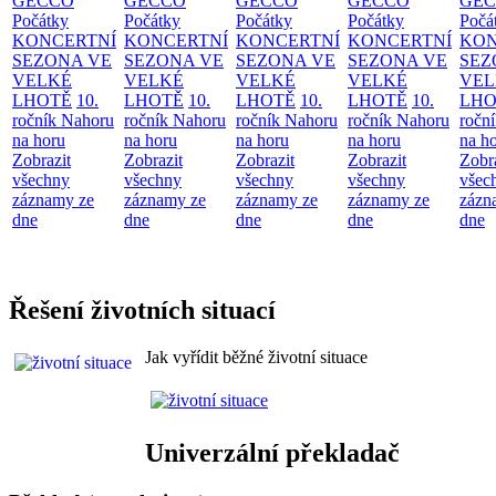
GECCO
GECCO
GECCO
GECCO
GE
Počátky
Počátky
Počátky
Počátky
Počá
KONCERTNÍ
KONCERTNÍ
KONCERTNÍ
KONCERTNÍ
KON
SEZONA VE
SEZONA VE
SEZONA VE
SEZONA VE
SEZ
VELKÉ
VELKÉ
VELKÉ
VELKÉ
VEL
LHOTĚ
10.
LHOTĚ
10.
LHOTĚ
10.
LHOTĚ
10.
LHO
ročník Nahoru
ročník Nahoru
ročník Nahoru
ročník Nahoru
ročn
na horu
na horu
na horu
na horu
na h
Zobrazit
Zobrazit
Zobrazit
Zobrazit
Zobr
všechny
všechny
všechny
všechny
všec
záznamy ze
záznamy ze
záznamy ze
záznamy ze
zázn
dne
dne
dne
dne
dne
Řešení životních situací
Jak vyřídit běžné životní situace
Univerzální překladač