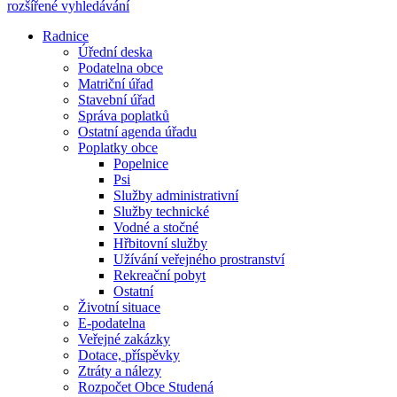
rozšířené vyhledávání
Radnice
Úřední deska
Podatelna obce
Matriční úřad
Stavební úřad
Správa poplatků
Ostatní agenda úřadu
Poplatky obce
Popelnice
Psi
Služby administrativní
Služby technické
Vodné a stočné
Hřbitovní služby
Užívání veřejného prostranství
Rekreační pobyt
Ostatní
Životní situace
E-podatelna
Veřejné zakázky
Dotace, příspěvky
Ztráty a nálezy
Rozpočet Obce Studená