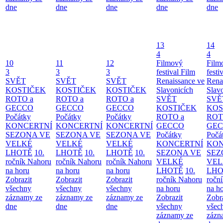
dne
dne
dne
dne
dne
13
14
4
4
10
11
12
Filmový
Film
3
3
3
festival Film
festi
SVĚT
SVĚT
SVĚT
Renaissance ve
Rena
KOSTIČEK
KOSTIČEK
KOSTIČEK
Slavonicích
Slav
ROTO a
ROTO a
ROTO a
SVĚT
SVĚ
GECCO
GECCO
GECCO
KOSTIČEK
KOS
Počátky
Počátky
Počátky
ROTO a
ROT
KONCERTNÍ
KONCERTNÍ
KONCERTNÍ
GECCO
GE
SEZONA VE
SEZONA VE
SEZONA VE
Počátky
Počá
VELKÉ
VELKÉ
VELKÉ
KONCERTNÍ
KON
LHOTĚ
10.
LHOTĚ
10.
LHOTĚ
10.
SEZONA VE
SEZ
ročník Nahoru
ročník Nahoru
ročník Nahoru
VELKÉ
VEL
na horu
na horu
na horu
LHOTĚ
10.
LHO
Zobrazit
Zobrazit
Zobrazit
ročník Nahoru
ročn
všechny
všechny
všechny
na horu
na h
záznamy ze
záznamy ze
záznamy ze
Zobrazit
Zobr
dne
dne
dne
všechny
všec
záznamy ze
zázn