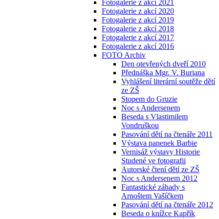
Fotogalerie z akcí 2021
Fotogalerie z akcí 2020
Fotogalerie z akcí 2019
Fotogalerie z akcí 2018
Fotogalerie z akcí 2017
Fotogalerie z akcí 2016
FOTO Archiv
Den otevřených dveří 2010
Přednáška Mgr. V. Buriana
Vyhlášení literární soutěže dětí
ze ZŠ
Stopem do Gruzie
Noc s Andersenem
Beseda s Vlastimilem
Vondruškou
Pasování dětí na čtenáře 2011
Výstava panenek Barbie
Vernisáž výstavy Historie
Studené ve fotografii
Autorské čtení dětí ze ZŠ
Noc s Andersenem 2012
Fantastické záhady s
Arnoštem Vašíčkem
Pasování dětí na čtenáře 2012
Beseda o knížce Kapřík