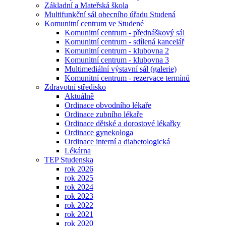
Základní a Mateřská škola
Multifunkční sál obecního úřadu Studená
Komunitní centrum ve Studené
Komunitní centrum - přednáškový sál
Komunitní centrum - sdílená kancelář
Komunitní centrum - klubovna 2
Komunitní centrum - klubovna 3
Multimediální výstavní sál (galerie)
Komunitní centrum - rezervace termínů
Zdravotní středisko
Aktuálně
Ordinace obvodního lékaře
Ordinace zubního lékaře
Ordinace dětské a dorostové lékařky
Ordinace gynekologa
Ordinace interní a diabetologická
Lékárna
TEP Studenska
rok 2026
rok 2025
rok 2024
rok 2023
rok 2022
rok 2021
rok 2020