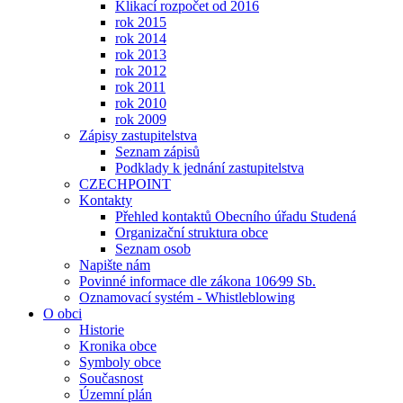
Klikací rozpočet od 2016
rok 2015
rok 2014
rok 2013
rok 2012
rok 2011
rok 2010
rok 2009
Zápisy zastupitelstva
Seznam zápisů
Podklady k jednání zastupitelstva
CZECHPOINT
Kontakty
Přehled kontaktů Obecního úřadu Studená
Organizační struktura obce
Seznam osob
Napište nám
Povinné informace dle zákona 106⁄99 Sb.
Oznamovací systém - Whistleblowing
O obci
Historie
Kronika obce
Symboly obce
Současnost
Územní plán