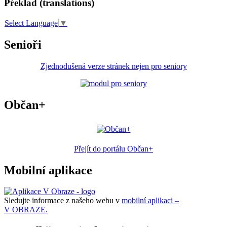
Překlad (translations)
Select Language
▼
Senioři
Zjednodušená verze stránek nejen pro seniory
Občan+
Přejít do portálu Občan+
Mobilní aplikace
Sledujte informace z našeho webu v
mobilní aplikaci –
V OBRAZE.