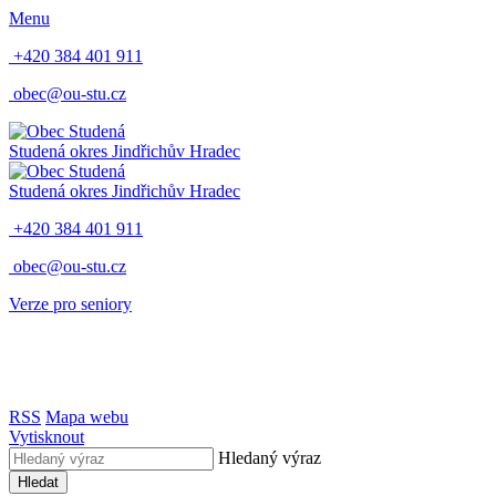
Menu
+420 384 401 911
obec@ou-stu.cz
Studená
okres Jindřichův Hradec
Studená
okres Jindřichův Hradec
+420 384 401 911
obec@ou-stu.cz
Verze pro seniory
RSS
Mapa webu
Vytisknout
Hledaný výraz
Hledat