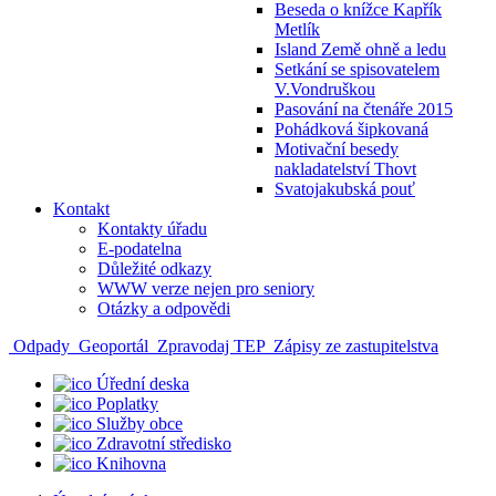
Beseda o knížce Kapřík
Metlík
Island Země ohně a ledu
Setkání se spisovatelem
V.Vondruškou
Pasování na čtenáře 2015
Pohádková šipkovaná
Motivační besedy
nakladatelství Thovt
Svatojakubská pouť
Kontakt
Kontakty úřadu
E-podatelna
Důležité odkazy
WWW verze nejen pro seniory
Otázky a odpovědi
Odpady
Geoportál
Zpravodaj TEP
Zápisy ze zastupitelstva
Úřední deska
Poplatky
Služby obce
Zdravotní středisko
Knihovna