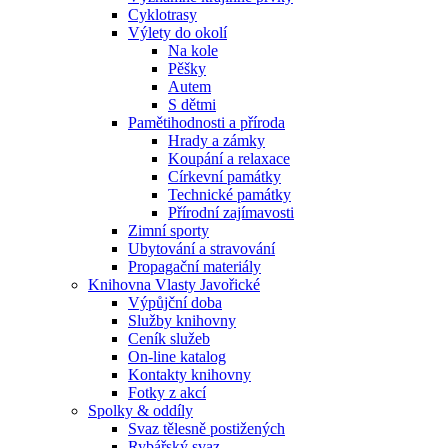
Cyklotrasy
Výlety do okolí
Na kole
Pěšky
Autem
S dětmi
Pamětihodnosti a příroda
Hrady a zámky
Koupání a relaxace
Církevní památky
Technické památky
Přírodní zajímavosti
Zimní sporty
Ubytování a stravování
Propagační materiály
Knihovna Vlasty Javořické
Výpůjční doba
Služby knihovny
Ceník služeb
On-line katalog
Kontakty knihovny
Fotky z akcí
Spolky & oddíly
Svaz tělesně postižených
Rybářský svaz