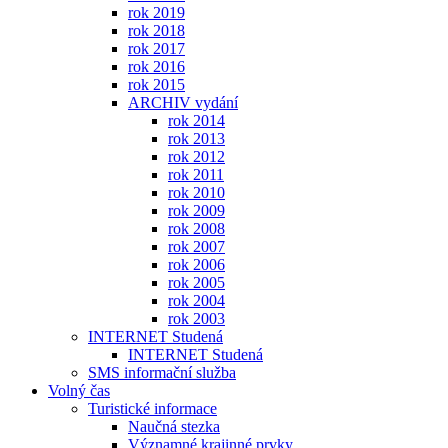
rok 2019
rok 2018
rok 2017
rok 2016
rok 2015
ARCHIV vydání
rok 2014
rok 2013
rok 2012
rok 2011
rok 2010
rok 2009
rok 2008
rok 2007
rok 2006
rok 2005
rok 2004
rok 2003
INTERNET Studená
INTERNET Studená
SMS informační služba
Volný čas
Turistické informace
Naučná stezka
Významné krajinné prvky