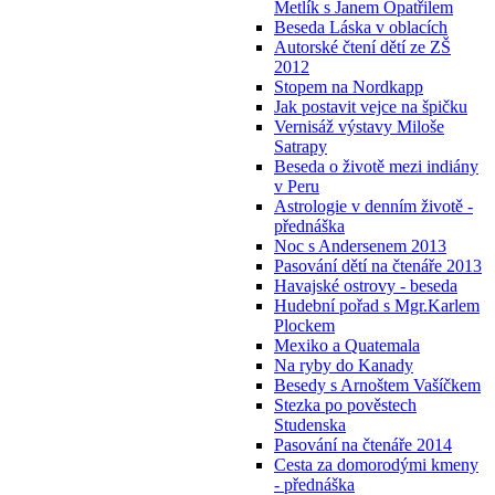
Metlík s Janem Opatřilem
Beseda Láska v oblacích
Autorské čtení dětí ze ZŠ
2012
Stopem na Nordkapp
Jak postavit vejce na špičku
Vernisáž výstavy Miloše
Satrapy
Beseda o životě mezi indiány
v Peru
Astrologie v denním životě -
přednáška
Noc s Andersenem 2013
Pasování dětí na čtenáře 2013
Havajské ostrovy - beseda
Hudební pořad s Mgr.Karlem
Plockem
Mexiko a Quatemala
Na ryby do Kanady
Besedy s Arnoštem Vašíčkem
Stezka po pověstech
Studenska
Pasování na čtenáře 2014
Cesta za domorodými kmeny
- přednáška