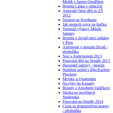
Metlík s Janem Opatřilem
Beseda Láska v oblacích
Autorské čtení dětí ze ZŠ
2012
Stopem na Nordkapp
Jak postavit vejce na špičku
Vernisáž výstavy Miloše
Satrapy
Beseda o životě mezi indiány
v Peru
Astrologie v denním životě -
přednáška
Noc s Andersenem 2013
Pasování dětí na čtenáře 2013
Havajské ostrovy - beseda
Hudební pořad s Mgr.Karlem
Plockem
Mexiko a Quatemala
Na ryby do Kanady
Besedy s Arnoštem Vašíčkem
Stezka po pověstech
Studenska
Pasování na čtenáře 2014
Cesta za domorodými kmeny
- přednáška