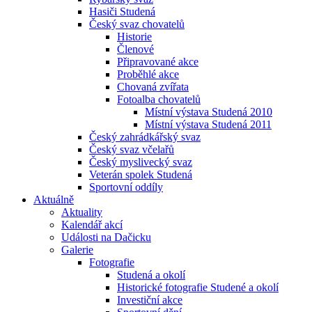
Hasiči Studená
Český svaz chovatelů
Historie
Členové
Připravované akce
Proběhlé akce
Chovaná zvířata
Fotoalba chovatelů
Místní výstava Studená 2010
Místní výstava Studená 2011
Český zahrádkářský svaz
Český svaz včelařů
Český myslivecký svaz
Veterán spolek Studená
Sportovní oddíly
Aktuálně
Aktuality
Kalendář akcí
Události na Dačicku
Galerie
Fotografie
Studená a okolí
Historické fotografie Studené a okolí
Investiční akce