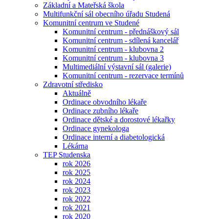
Základní a Mateřská škola
Multifunkční sál obecního úřadu Studená
Komunitní centrum ve Studené
Komunitní centrum - přednáškový sál
Komunitní centrum - sdílená kancelář
Komunitní centrum - klubovna 2
Komunitní centrum - klubovna 3
Multimediální výstavní sál (galerie)
Komunitní centrum - rezervace termínů
Zdravotní středisko
Aktuálně
Ordinace obvodního lékaře
Ordinace zubního lékaře
Ordinace dětské a dorostové lékařky
Ordinace gynekologa
Ordinace interní a diabetologická
Lékárna
TEP Studenska
rok 2026
rok 2025
rok 2024
rok 2023
rok 2022
rok 2021
rok 2020