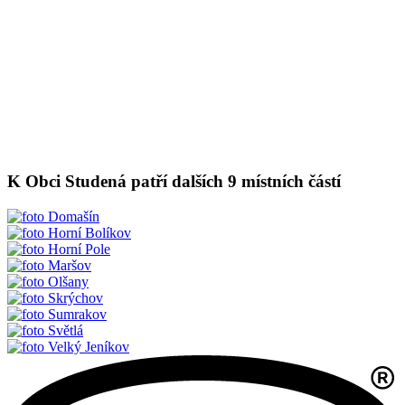
K Obci Studená patří dalších 9 místních částí
Domašín
Horní Bolíkov
Horní Pole
Maršov
Olšany
Skrýchov
Sumrakov
Světlá
Velký Jeníkov