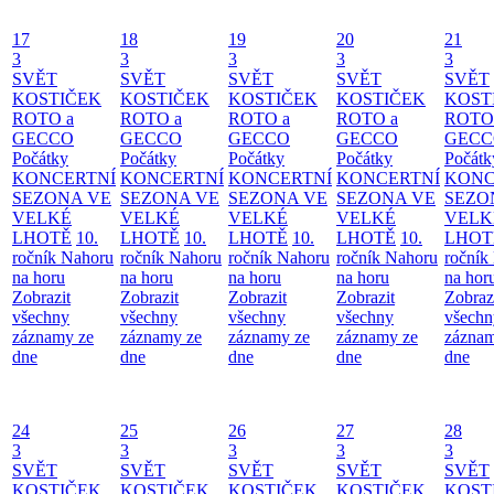
17
18
19
20
21
3
3
3
3
3
SVĚT
SVĚT
SVĚT
SVĚT
SVĚT
KOSTIČEK
KOSTIČEK
KOSTIČEK
KOSTIČEK
KOST
ROTO a
ROTO a
ROTO a
ROTO a
ROTO
GECCO
GECCO
GECCO
GECCO
GECC
Počátky
Počátky
Počátky
Počátky
Počátk
KONCERTNÍ
KONCERTNÍ
KONCERTNÍ
KONCERTNÍ
KONC
SEZONA VE
SEZONA VE
SEZONA VE
SEZONA VE
SEZO
VELKÉ
VELKÉ
VELKÉ
VELKÉ
VELK
LHOTĚ
10.
LHOTĚ
10.
LHOTĚ
10.
LHOTĚ
10.
LHOT
ročník Nahoru
ročník Nahoru
ročník Nahoru
ročník Nahoru
ročník
na horu
na horu
na horu
na horu
na hor
Zobrazit
Zobrazit
Zobrazit
Zobrazit
Zobraz
všechny
všechny
všechny
všechny
všechn
záznamy ze
záznamy ze
záznamy ze
záznamy ze
záznam
dne
dne
dne
dne
dne
24
25
26
27
28
3
3
3
3
3
SVĚT
SVĚT
SVĚT
SVĚT
SVĚT
KOSTIČEK
KOSTIČEK
KOSTIČEK
KOSTIČEK
KOST