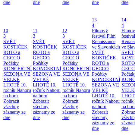
dne
dne
dne
dne
dne
13
14
4
4
10
11
12
Filmový
Filmo
3
3
3
festival Film
festiva
SVĚT
SVĚT
SVĚT
Renaissance
Renais
KOSTIČEK
KOSTIČEK
KOSTIČEK
ve Slavonicích
ve Sla
ROTO a
ROTO a
ROTO a
SVĚT
SVĚT
GECCO
GECCO
GECCO
KOSTIČEK
KOST
Počátky
Počátky
Počátky
ROTO a
ROTO
KONCERTNÍ
KONCERTNÍ
KONCERTNÍ
GECCO
GECC
SEZONA VE
SEZONA VE
SEZONA VE
Počátky
Počátk
VELKÉ
VELKÉ
VELKÉ
KONCERTNÍ
KONC
LHOTĚ
10.
LHOTĚ
10.
LHOTĚ
10.
SEZONA VE
SEZO
ročník Nahoru
ročník Nahoru
ročník Nahoru
VELKÉ
VELK
na horu
na horu
na horu
LHOTĚ
10.
LHOT
Zobrazit
Zobrazit
Zobrazit
ročník Nahoru
ročník
všechny
všechny
všechny
na horu
na hor
záznamy ze
záznamy ze
záznamy ze
Zobrazit
Zobraz
dne
dne
dne
všechny
všechn
záznamy ze
záznam
dne
dne