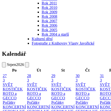
Rok 2011
Rok 2010
Rok 2009
Rok 2008
Rok 2007
Rok 2006
Rok 2005
Rok 2004 a starší
Kulturní dění
Fotografie z Knihovny Vlasty Javořické
Kalendář
Srpen
2026
Po
Út
St
Čt
27
28
29
30
31
3
3
3
3
3
SVĚT
SVĚT
SVĚT
SVĚT
SVĚT
KOSTIČEK
KOSTIČEK
KOSTIČEK
KOSTIČEK
KOST
ROTO a
ROTO a
ROTO a
ROTO a
ROTO
GECCO
GECCO
GECCO
GECCO
GECC
Počátky
Počátky
Počátky
Počátky
Počátk
KONCERTNÍ
KONCERTNÍ
KONCERTNÍ
KONCERTNÍ
KONC