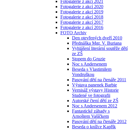
Fotogalerie z akcí 2021
Fotogalerie z akcí 2020
Fotogalerie z akcí 2019
Fotogalerie z akcí 2018
Fotogalerie z akcí 2017
Fotogalerie z akcí 2016
FOTO Archiv
Den otevřených dveří 2010
Přednáška Mgr. V. Buriana
Vyhlášení literární soutěže dětí
ze ZŠ
Stopem do Gruzie
Noc s Andersenem
Beseda s Vlastimilem
Vondruškou
Pasování dětí na čtenáře 2011
Výstava panenek Barbie
Vernisáž výstavy Historie
Studené ve fotografii
Autorské čtení dětí ze ZŠ
Noc s Andersenem 2012
Fantastické záhady s
Arnoštem Vašíčkem
Pasování dětí na čtenáře 2012
Beseda o knížce Kapřík