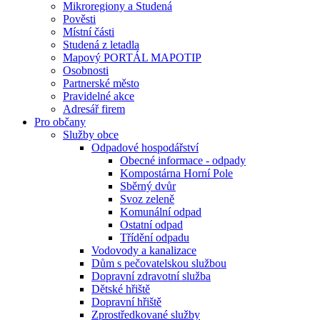
Mikroregiony a Studená
Pověsti
Místní části
Studená z letadla
Mapový PORTÁL MAPOTIP
Osobnosti
Partnerské město
Pravidelné akce
Adresář firem
Pro občany
Služby obce
Odpadové hospodářství
Obecné informace - odpady
Kompostárna Horní Pole
Sběrný dvůr
Svoz zeleně
Komunální odpad
Ostatní odpad
Třídění odpadu
Vodovody a kanalizace
Dům s pečovatelskou službou
Dopravní zdravotní služba
Dětské hřiště
Dopravní hřiště
Zprostředkované služby