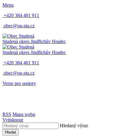
Menu
+420 384 401 911
obec@ou-stu.cz
Studená
okres Jindřichův Hradec
Studená
okres Jindřichův Hradec
+420 384 401 911
obec@ou-stu.cz
Verze pro seniory
RSS
Mapa webu
Vytisknout
Hledaný výraz
Hledat