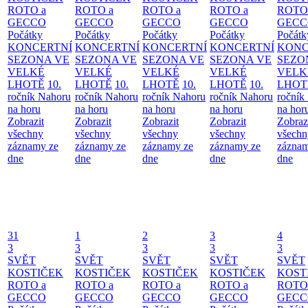
ROTO a
ROTO a
ROTO a
ROTO a
ROTO
GECCO
GECCO
GECCO
GECCO
GECC
Počátky
Počátky
Počátky
Počátky
Počátk
KONCERTNÍ
KONCERTNÍ
KONCERTNÍ
KONCERTNÍ
KONC
SEZONA VE
SEZONA VE
SEZONA VE
SEZONA VE
SEZO
VELKÉ
VELKÉ
VELKÉ
VELKÉ
VELK
LHOTĚ
10.
LHOTĚ
10.
LHOTĚ
10.
LHOTĚ
10.
LHOT
ročník Nahoru
ročník Nahoru
ročník Nahoru
ročník Nahoru
ročník
na horu
na horu
na horu
na horu
na hor
Zobrazit
Zobrazit
Zobrazit
Zobrazit
Zobraz
všechny
všechny
všechny
všechny
všechn
záznamy ze
záznamy ze
záznamy ze
záznamy ze
záznam
dne
dne
dne
dne
dne
31
1
2
3
4
3
3
3
3
3
SVĚT
SVĚT
SVĚT
SVĚT
SVĚT
KOSTIČEK
KOSTIČEK
KOSTIČEK
KOSTIČEK
KOST
ROTO a
ROTO a
ROTO a
ROTO a
ROTO
GECCO
GECCO
GECCO
GECCO
GECC