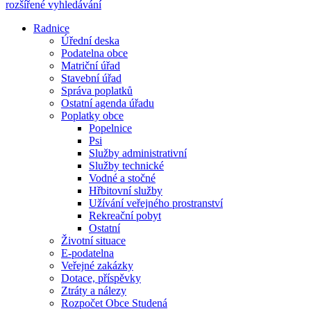
rozšířené vyhledávání
Radnice
Úřední deska
Podatelna obce
Matriční úřad
Stavební úřad
Správa poplatků
Ostatní agenda úřadu
Poplatky obce
Popelnice
Psi
Služby administrativní
Služby technické
Vodné a stočné
Hřbitovní služby
Užívání veřejného prostranství
Rekreační pobyt
Ostatní
Životní situace
E-podatelna
Veřejné zakázky
Dotace, příspěvky
Ztráty a nálezy
Rozpočet Obce Studená