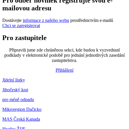
Pro odběr novinek registrujte svou e-
mailovou adresu
Dostávejte
informace z našeho webu
prostřednictvím e-mailů
Chci se zaregistrovat
Pro zastupitele
Připravili jsme zde chráněnou sekci, kde budou k vyzvednutí
podklady v elektronické podobě pro jednání jednotlivých zasedání
zastupitelstva.
Přihlášení
Jídelní lístky
Jihočeský kraj
pro méně odpadu
Mikroregion Dačicko
MAS Česká Kanada
Hradec ŽIJE