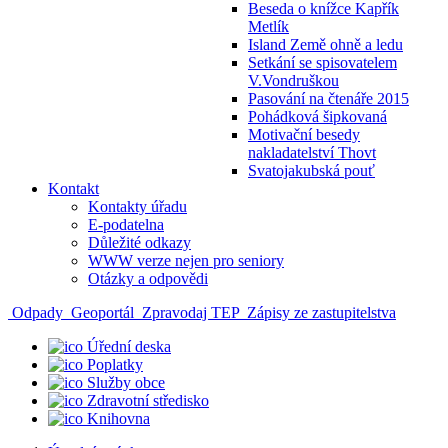
Beseda o knížce Kapřík
Metlík
Island Země ohně a ledu
Setkání se spisovatelem
V.Vondruškou
Pasování na čtenáře 2015
Pohádková šipkovaná
Motivační besedy
nakladatelství Thovt
Svatojakubská pouť
Kontakt
Kontakty úřadu
E-podatelna
Důležité odkazy
WWW verze nejen pro seniory
Otázky a odpovědi
Odpady
Geoportál
Zpravodaj TEP
Zápisy ze zastupitelstva
Úřední deska
Poplatky
Služby obce
Zdravotní středisko
Knihovna