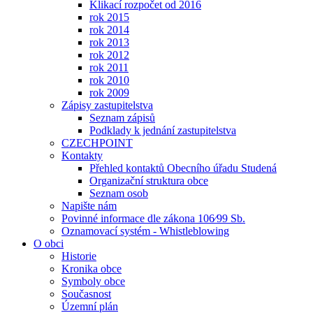
Klikací rozpočet od 2016
rok 2015
rok 2014
rok 2013
rok 2012
rok 2011
rok 2010
rok 2009
Zápisy zastupitelstva
Seznam zápisů
Podklady k jednání zastupitelstva
CZECHPOINT
Kontakty
Přehled kontaktů Obecního úřadu Studená
Organizační struktura obce
Seznam osob
Napište nám
Povinné informace dle zákona 106⁄99 Sb.
Oznamovací systém - Whistleblowing
O obci
Historie
Kronika obce
Symboly obce
Současnost
Územní plán