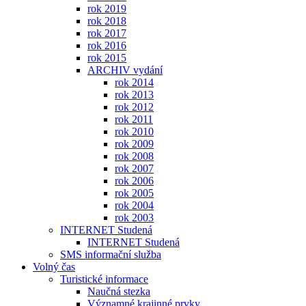
rok 2019
rok 2018
rok 2017
rok 2016
rok 2015
ARCHIV vydání
rok 2014
rok 2013
rok 2012
rok 2011
rok 2010
rok 2009
rok 2008
rok 2007
rok 2006
rok 2005
rok 2004
rok 2003
INTERNET Studená
INTERNET Studená
SMS informační služba
Volný čas
Turistické informace
Naučná stezka
Významné krajinné prvky