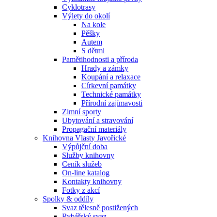
Cyklotrasy
Výlety do okolí
Na kole
Pěšky
Autem
S dětmi
Pamětihodnosti a příroda
Hrady a zámky
Koupání a relaxace
Církevní památky
Technické památky
Přírodní zajímavosti
Zimní sporty
Ubytování a stravování
Propagační materiály
Knihovna Vlasty Javořické
Výpůjční doba
Služby knihovny
Ceník služeb
On-line katalog
Kontakty knihovny
Fotky z akcí
Spolky & oddíly
Svaz tělesně postižených
Rybářský svaz