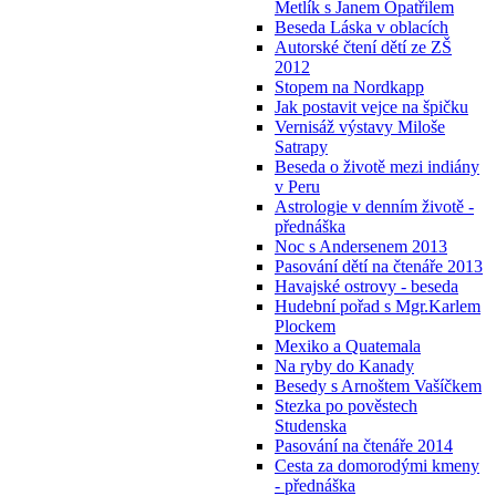
Metlík s Janem Opatřilem
Beseda Láska v oblacích
Autorské čtení dětí ze ZŠ
2012
Stopem na Nordkapp
Jak postavit vejce na špičku
Vernisáž výstavy Miloše
Satrapy
Beseda o životě mezi indiány
v Peru
Astrologie v denním životě -
přednáška
Noc s Andersenem 2013
Pasování dětí na čtenáře 2013
Havajské ostrovy - beseda
Hudební pořad s Mgr.Karlem
Plockem
Mexiko a Quatemala
Na ryby do Kanady
Besedy s Arnoštem Vašíčkem
Stezka po pověstech
Studenska
Pasování na čtenáře 2014
Cesta za domorodými kmeny
- přednáška