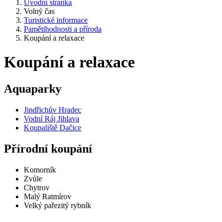
Úvodní stránka
Volný čas
Turistické informace
Pamětihodnosti a příroda
Koupání a relaxace
Koupání a relaxace
Aquaparky
Jindřichův Hradec
Vodní Ráj Jihlava
Koupaliště Dačice
Přírodní koupání
Komorník
Zvůle
Chytrov
Malý Ratmírov
Velký pařezitý rybník