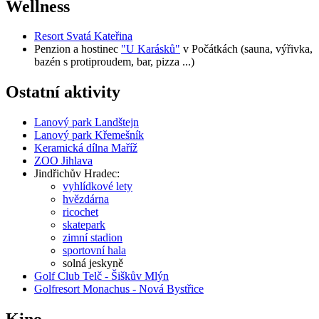
Wellness
Resort Svatá Kateřina
Penzion a hostinec
"U Karásků"
v Počátkách (sauna, výřivka,
bazén s protiproudem, bar, pizza ...)
Ostatní aktivity
Lanový park Landštejn
Lanový park Křemešník
Keramická dílna Maříž
ZOO Jihlava
Jindřichův Hradec:
vyhlídkové lety
hvězdárna
ricochet
skatepark
zimní stadion
sportovní hala
solná jeskyně
Golf Club Telč - Šiškův Mlýn
Golfresort Monachus - Nová Bystřice