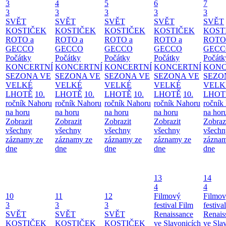
3
4
5
6
7
3
3
3
3
3
SVĚT
SVĚT
SVĚT
SVĚT
SVĚT
KOSTIČEK
KOSTIČEK
KOSTIČEK
KOSTIČEK
KOST
ROTO a
ROTO a
ROTO a
ROTO a
ROTO
GECCO
GECCO
GECCO
GECCO
GECC
Počátky
Počátky
Počátky
Počátky
Počátk
KONCERTNÍ
KONCERTNÍ
KONCERTNÍ
KONCERTNÍ
KONC
SEZONA VE
SEZONA VE
SEZONA VE
SEZONA VE
SEZO
VELKÉ
VELKÉ
VELKÉ
VELKÉ
VELK
LHOTĚ
10.
LHOTĚ
10.
LHOTĚ
10.
LHOTĚ
10.
LHOT
ročník Nahoru
ročník Nahoru
ročník Nahoru
ročník Nahoru
ročník
na horu
na horu
na horu
na horu
na hor
Zobrazit
Zobrazit
Zobrazit
Zobrazit
Zobraz
všechny
všechny
všechny
všechny
všechn
záznamy ze
záznamy ze
záznamy ze
záznamy ze
záznam
dne
dne
dne
dne
dne
13
14
4
4
10
11
12
Filmový
Filmo
3
3
3
festival Film
festiva
SVĚT
SVĚT
SVĚT
Renaissance
Renais
KOSTIČEK
KOSTIČEK
KOSTIČEK
ve Slavonicích
ve Sla