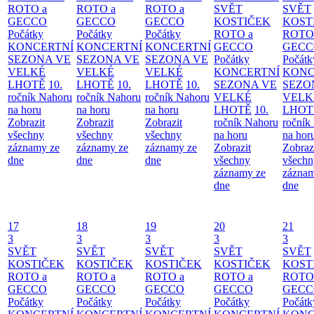
ROTO a
ROTO a
ROTO a
SVĚT
SVĚT
GECCO
GECCO
GECCO
KOSTIČEK
KOST
Počátky
Počátky
Počátky
ROTO a
ROTO
KONCERTNÍ
KONCERTNÍ
KONCERTNÍ
GECCO
GECC
SEZONA VE
SEZONA VE
SEZONA VE
Počátky
Počátk
VELKÉ
VELKÉ
VELKÉ
KONCERTNÍ
KONC
LHOTĚ
10.
LHOTĚ
10.
LHOTĚ
10.
SEZONA VE
SEZO
ročník Nahoru
ročník Nahoru
ročník Nahoru
VELKÉ
VELK
na horu
na horu
na horu
LHOTĚ
10.
LHOT
Zobrazit
Zobrazit
Zobrazit
ročník Nahoru
ročník
všechny
všechny
všechny
na horu
na hor
záznamy ze
záznamy ze
záznamy ze
Zobrazit
Zobraz
dne
dne
dne
všechny
všechn
záznamy ze
záznam
dne
dne
17
18
19
20
21
3
3
3
3
3
SVĚT
SVĚT
SVĚT
SVĚT
SVĚT
KOSTIČEK
KOSTIČEK
KOSTIČEK
KOSTIČEK
KOST
ROTO a
ROTO a
ROTO a
ROTO a
ROTO
GECCO
GECCO
GECCO
GECCO
GECC
Počátky
Počátky
Počátky
Počátky
Počátk