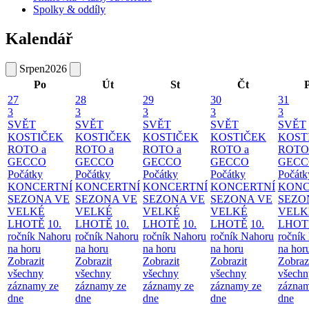
Spolky & oddíly
Kalendář
Srpen
2026
Po
Út
St
Čt
27
28
29
30
31
3
3
3
3
3
SVĚT
SVĚT
SVĚT
SVĚT
SVĚT
KOSTIČEK
KOSTIČEK
KOSTIČEK
KOSTIČEK
KOST
ROTO a
ROTO a
ROTO a
ROTO a
ROTO
GECCO
GECCO
GECCO
GECCO
GECC
Počátky
Počátky
Počátky
Počátky
Počátk
KONCERTNÍ
KONCERTNÍ
KONCERTNÍ
KONCERTNÍ
KONC
SEZONA VE
SEZONA VE
SEZONA VE
SEZONA VE
SEZO
VELKÉ
VELKÉ
VELKÉ
VELKÉ
VELK
LHOTĚ
10.
LHOTĚ
10.
LHOTĚ
10.
LHOTĚ
10.
LHOT
ročník Nahoru
ročník Nahoru
ročník Nahoru
ročník Nahoru
ročník
na horu
na horu
na horu
na horu
na hor
Zobrazit
Zobrazit
Zobrazit
Zobrazit
Zobraz
všechny
všechny
všechny
všechny
všechn
záznamy ze
záznamy ze
záznamy ze
záznamy ze
záznam
dne
dne
dne
dne
dne