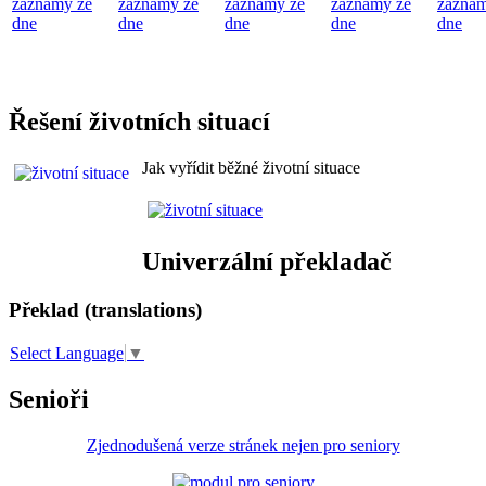
záznamy ze
záznamy ze
záznamy ze
záznamy ze
záznam
dne
dne
dne
dne
dne
Řešení životních situací
Jak vyřídit běžné životní situace
Univerzální překladač
Překlad (translations)
Select Language
▼
Senioři
Zjednodušená verze stránek nejen pro seniory