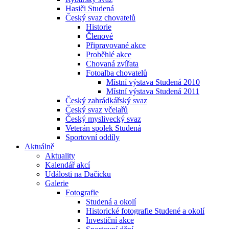
Hasiči Studená
Český svaz chovatelů
Historie
Členové
Připravované akce
Proběhlé akce
Chovaná zvířata
Fotoalba chovatelů
Místní výstava Studená 2010
Místní výstava Studená 2011
Český zahrádkářský svaz
Český svaz včelařů
Český myslivecký svaz
Veterán spolek Studená
Sportovní oddíly
Aktuálně
Aktuality
Kalendář akcí
Události na Dačicku
Galerie
Fotografie
Studená a okolí
Historické fotografie Studené a okolí
Investiční akce