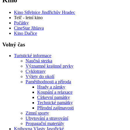
Kino
Kino Střelnice Jindřichův Hradec
Telč - letní kino
Počátky
CineStar Jihlava
Kino Dačice
Volný čas
Turistické informace
Naučná stezka
Významné krajinné prvky
Cyklotrasy
Výlety do okolí
Pamětihodnosti a příroda
Hrady a zámky
Koupání a relaxace
Církevní památky
Technické památky
Přírodní zajímavosti
Zimní sporty
Ubytování a stravování
Propagační materiály
Knihovna Vlasty Javořické