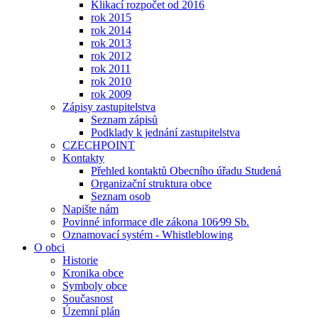
Klikací rozpočet od 2016
rok 2015
rok 2014
rok 2013
rok 2012
rok 2011
rok 2010
rok 2009
Zápisy zastupitelstva
Seznam zápisů
Podklady k jednání zastupitelstva
CZECHPOINT
Kontakty
Přehled kontaktů Obecního úřadu Studená
Organizační struktura obce
Seznam osob
Napište nám
Povinné informace dle zákona 106⁄99 Sb.
Oznamovací systém - Whistleblowing
O obci
Historie
Kronika obce
Symboly obce
Současnost
Územní plán