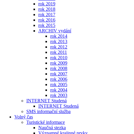
rok 2019
rok 2018
rok 2017
rok 2016
rok 2015
ARCHIV vydání
rok 2014
rok 2013
rok 2012
rok 2011
rok 2010
rok 2009
rok 2008
rok 2007
rok 2006
rok 2005
rok 2004
rok 2003
INTERNET Studená
INTERNET Studená
SMS informační služba
Volný čas
Turistické informace
Naučná stezka
Významné krajinné prvky