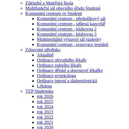
Základní a Mateřská škola
Multifunkční sál obecního úřadu Studená
Komunitní centrum ve Studené
Komunitní centrum - přednáškový sál
Komunitní centrum - sdílená kancelář
Komunitní centrum - klubovna 2
Komunitní centrum - klubovna 3
Multimediální výstavní sál (galerie)
Komunitní centrum - rezervace termínů
Zdravotní středisko
Aktuálně
Ordinace obvodního lékaře
Ordinace zubního lékaře
Ordinace dětské a dorostové lékařky
Ordinace gynekologa
Ordinace interní a diabetologická
Lékárna
TEP Studenska
rok 2026
rok 2025
rok 2024
rok 2023
rok 2022
rok 2021
rok 2020