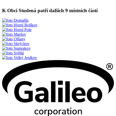
K Obci Studená patří dalších 9 místních částí
Domašín
Horní Bolíkov
Horní Pole
Maršov
Olšany
Skrýchov
Sumrakov
Světlá
Velký Jeníkov