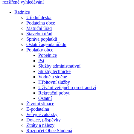
rozšířené vyhledávání
Radnice
Úřední deska
Podatelna obce
Matriční úřad
Stavební úřad
Správa poplatků
Ostatní agenda úřadu
Poplatky obce
Popelnice
Psi
Služby administrativní
Služby technické
Vodné a stočné
Hřbitovní služby
Užívání veřejného prostranství
Rekreační pobyt
Ostatní
Životní situace
E-podatelna
Veřejné zakázky
Dotace, příspěvky
Ztráty a nálezy
Rozpočet Obce Studená