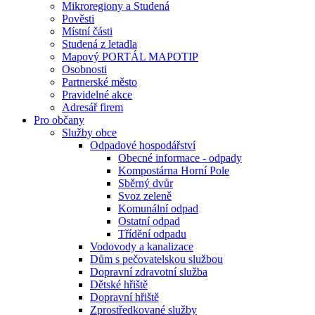
Mikroregiony a Studená
Pověsti
Místní části
Studená z letadla
Mapový PORTÁL MAPOTIP
Osobnosti
Partnerské město
Pravidelné akce
Adresář firem
Pro občany
Služby obce
Odpadové hospodářství
Obecné informace - odpady
Kompostárna Horní Pole
Sběrný dvůr
Svoz zeleně
Komunální odpad
Ostatní odpad
Třídění odpadu
Vodovody a kanalizace
Dům s pečovatelskou službou
Dopravní zdravotní služba
Dětské hřiště
Dopravní hřiště
Zprostředkované služby