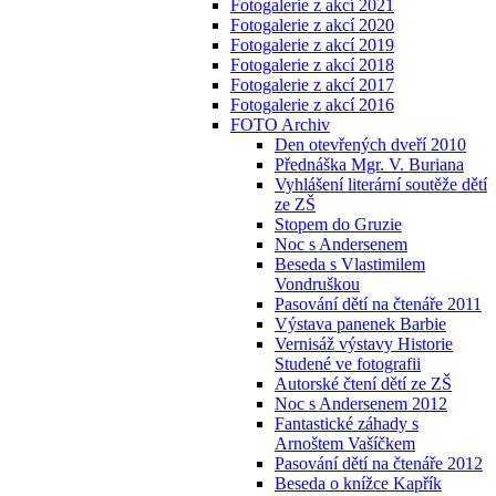
Fotogalerie z akcí 2021
Fotogalerie z akcí 2020
Fotogalerie z akcí 2019
Fotogalerie z akcí 2018
Fotogalerie z akcí 2017
Fotogalerie z akcí 2016
FOTO Archiv
Den otevřených dveří 2010
Přednáška Mgr. V. Buriana
Vyhlášení literární soutěže dětí
ze ZŠ
Stopem do Gruzie
Noc s Andersenem
Beseda s Vlastimilem
Vondruškou
Pasování dětí na čtenáře 2011
Výstava panenek Barbie
Vernisáž výstavy Historie
Studené ve fotografii
Autorské čtení dětí ze ZŠ
Noc s Andersenem 2012
Fantastické záhady s
Arnoštem Vašíčkem
Pasování dětí na čtenáře 2012
Beseda o knížce Kapřík