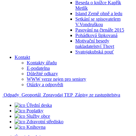
Beseda o knížce Kapřík
Metlík
Island Země ohně a ledu
Setkání se spisovatelem
V.Vondruškou
Pasování na čtenáře 2015
Pohádková šipkovaná
Motivační besedy
nakladatelství Thovt
Svatojakubská pouť
Kontakt
Kontakty úřadu
E-podatelna
Důležité odkazy
WWW verze nejen pro seniory
Otázky a odpovědi
Odpady
Geoportál
Zpravodaj TEP
Zápisy ze zastupitelstva
Úřední deska
Poplatky
Služby obce
Zdravotní středisko
Knihovna