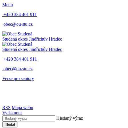
Menu
+420 384 401 911
obec@ou-stu.cz
Studená
okres Jindřichův Hradec
Studená
okres Jindřichův Hradec
+420 384 401 911
obec@ou-stu.cz
Verze pro seniory
RSS
Mapa webu
Vytisknout
Hledaný výraz
Hledat