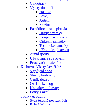
Cyklotrasy
Výlety do okolí
Na kole
Pěšky
Autem
S dětmi
Pamětihodnosti a příroda
Hrady a zámky
Koupání a relaxace
Církevní památky
Technické památky
Přírodní zajímavosti
Zimní sporty
Ubytování a stravování
Propagační materiály
Knihovna Vlasty Javořické
Výpůjční doba
Služby knihovny
Ceník služeb
On-line katalog
Kontakty knihovny
Fotky z akcí
Spolky & oddíly
Svaz tělesně postižených
Rybářský svaz