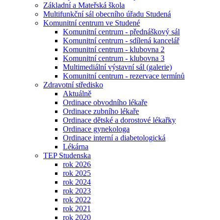
Základní a Mateřská škola
Multifunkční sál obecního úřadu Studená
Komunitní centrum ve Studené
Komunitní centrum - přednáškový sál
Komunitní centrum - sdílená kancelář
Komunitní centrum - klubovna 2
Komunitní centrum - klubovna 3
Multimediální výstavní sál (galerie)
Komunitní centrum - rezervace termínů
Zdravotní středisko
Aktuálně
Ordinace obvodního lékaře
Ordinace zubního lékaře
Ordinace dětské a dorostové lékařky
Ordinace gynekologa
Ordinace interní a diabetologická
Lékárna
TEP Studenska
rok 2026
rok 2025
rok 2024
rok 2023
rok 2022
rok 2021
rok 2020