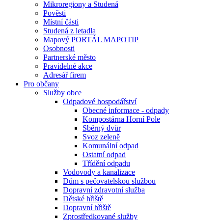
Mikroregiony a Studená
Pověsti
Místní části
Studená z letadla
Mapový PORTÁL MAPOTIP
Osobnosti
Partnerské město
Pravidelné akce
Adresář firem
Pro občany
Služby obce
Odpadové hospodářství
Obecné informace - odpady
Kompostárna Horní Pole
Sběrný dvůr
Svoz zeleně
Komunální odpad
Ostatní odpad
Třídění odpadu
Vodovody a kanalizace
Dům s pečovatelskou službou
Dopravní zdravotní služba
Dětské hřiště
Dopravní hřiště
Zprostředkované služby