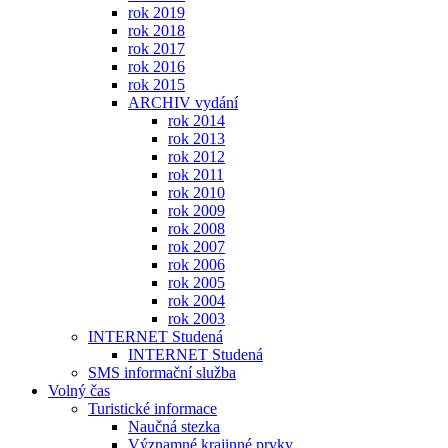
rok 2019
rok 2018
rok 2017
rok 2016
rok 2015
ARCHIV vydání
rok 2014
rok 2013
rok 2012
rok 2011
rok 2010
rok 2009
rok 2008
rok 2007
rok 2006
rok 2005
rok 2004
rok 2003
INTERNET Studená
INTERNET Studená
SMS informační služba
Volný čas
Turistické informace
Naučná stezka
Významné krajinné prvky