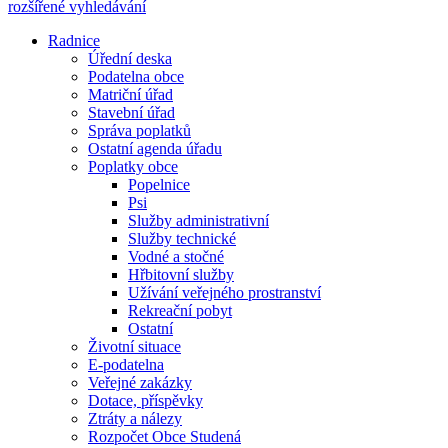
rozšířené vyhledávání
Radnice
Úřední deska
Podatelna obce
Matriční úřad
Stavební úřad
Správa poplatků
Ostatní agenda úřadu
Poplatky obce
Popelnice
Psi
Služby administrativní
Služby technické
Vodné a stočné
Hřbitovní služby
Užívání veřejného prostranství
Rekreační pobyt
Ostatní
Životní situace
E-podatelna
Veřejné zakázky
Dotace, příspěvky
Ztráty a nálezy
Rozpočet Obce Studená