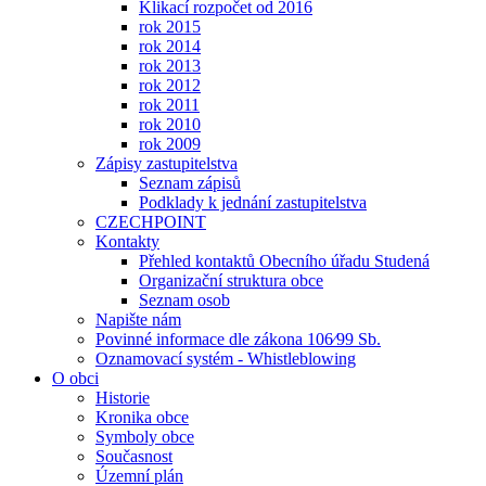
Klikací rozpočet od 2016
rok 2015
rok 2014
rok 2013
rok 2012
rok 2011
rok 2010
rok 2009
Zápisy zastupitelstva
Seznam zápisů
Podklady k jednání zastupitelstva
CZECHPOINT
Kontakty
Přehled kontaktů Obecního úřadu Studená
Organizační struktura obce
Seznam osob
Napište nám
Povinné informace dle zákona 106⁄99 Sb.
Oznamovací systém - Whistleblowing
O obci
Historie
Kronika obce
Symboly obce
Současnost
Územní plán