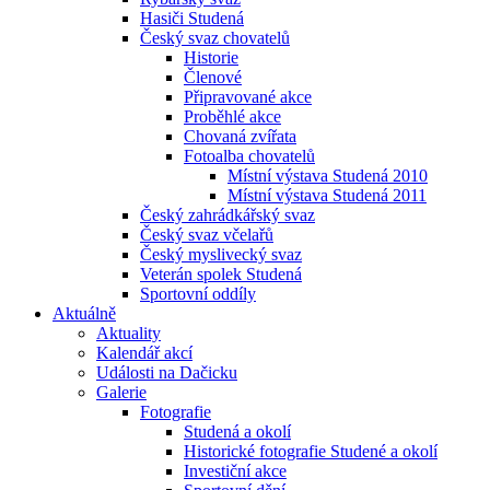
Hasiči Studená
Český svaz chovatelů
Historie
Členové
Připravované akce
Proběhlé akce
Chovaná zvířata
Fotoalba chovatelů
Místní výstava Studená 2010
Místní výstava Studená 2011
Český zahrádkářský svaz
Český svaz včelařů
Český myslivecký svaz
Veterán spolek Studená
Sportovní oddíly
Aktuálně
Aktuality
Kalendář akcí
Události na Dačicku
Galerie
Fotografie
Studená a okolí
Historické fotografie Studené a okolí
Investiční akce