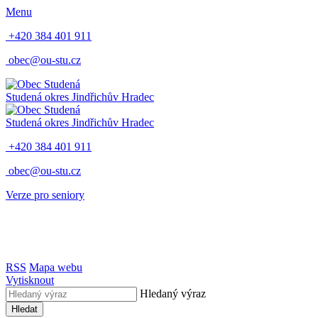
Menu
+420 384 401 911
obec@ou-stu.cz
Studená
okres Jindřichův Hradec
Studená
okres Jindřichův Hradec
+420 384 401 911
obec@ou-stu.cz
Verze pro seniory
RSS
Mapa webu
Vytisknout
Hledaný výraz
Hledat