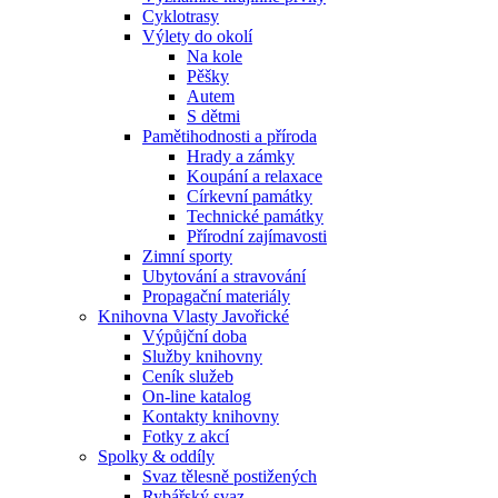
Cyklotrasy
Výlety do okolí
Na kole
Pěšky
Autem
S dětmi
Pamětihodnosti a příroda
Hrady a zámky
Koupání a relaxace
Církevní památky
Technické památky
Přírodní zajímavosti
Zimní sporty
Ubytování a stravování
Propagační materiály
Knihovna Vlasty Javořické
Výpůjční doba
Služby knihovny
Ceník služeb
On-line katalog
Kontakty knihovny
Fotky z akcí
Spolky & oddíly
Svaz tělesně postižených
Rybářský svaz