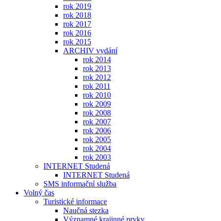
rok 2019
rok 2018
rok 2017
rok 2016
rok 2015
ARCHIV vydání
rok 2014
rok 2013
rok 2012
rok 2011
rok 2010
rok 2009
rok 2008
rok 2007
rok 2006
rok 2005
rok 2004
rok 2003
INTERNET Studená
INTERNET Studená
SMS informační služba
Volný čas
Turistické informace
Naučná stezka
Významné krajinné prvky