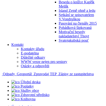
Beseda o knížce Kapřík
Metlík
Island Země ohně a ledu
Setkání se spisovatelem
V.Vondruškou
Pasování na čtenáře 2015
Pohádková šipkovaná
Motivační besedy
nakladatelství Thovt
Svatojakubská pouť
Kontakt
Kontakty úřadu
E-podatelna
Důležité odkazy
WWW verze nejen pro seniory
Otázky a odpovědi
Odpady
Geoportál
Zpravodaj TEP
Zápisy ze zastupitelstva
Úřední deska
Poplatky
Služby obce
Zdravotní středisko
Knihovna