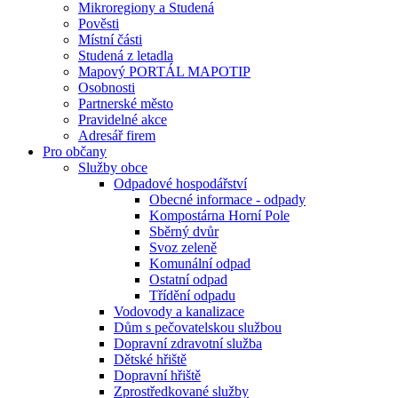
Mikroregiony a Studená
Pověsti
Místní části
Studená z letadla
Mapový PORTÁL MAPOTIP
Osobnosti
Partnerské město
Pravidelné akce
Adresář firem
Pro občany
Služby obce
Odpadové hospodářství
Obecné informace - odpady
Kompostárna Horní Pole
Sběrný dvůr
Svoz zeleně
Komunální odpad
Ostatní odpad
Třídění odpadu
Vodovody a kanalizace
Dům s pečovatelskou službou
Dopravní zdravotní služba
Dětské hřiště
Dopravní hřiště
Zprostředkované služby