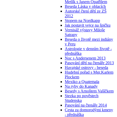
Metlík s Janem Opatřilem
Beseda Láska v oblacích
Autorské čtení dětí ze ZŠ
2012
Stopem na Nordkapp
Jak postavit vejce na špičku
Vernisáž výstavy Miloše
Satrapy
Beseda o životě mezi indiány
v Peru
Astrologie v denním životě -
přednáška
Noc s Andersenem 2013
Pasování dětí na čtenáře 2013
Havajské ostrovy - beseda
Hudební pořad s Mgr.Karlem
Plockem
Mexiko a Quatemala
Na ryby do Kanady
Besedy s Arnoštem Vašíčkem
Stezka po pověstech
Studenska
Pasování na čtenáře 2014
Cesta za domorodými kmeny
- přednáška