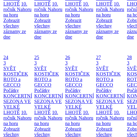
LHOTĚ
10.
LHOTĚ
10.
LHOTĚ
10.
LHOTĚ
10.
LHO
ročník Nahoru
ročník Nahoru
ročník Nahoru
ročník Nahoru
ročn
na horu
na horu
na horu
na horu
na h
Zobrazit
Zobrazit
Zobrazit
Zobrazit
Zobr
všechny
všechny
všechny
všechny
všec
záznamy ze
záznamy ze
záznamy ze
záznamy ze
zázn
dne
dne
dne
dne
dne
24
25
26
27
28
3
3
3
3
3
SVĚT
SVĚT
SVĚT
SVĚT
SVĚ
KOSTIČEK
KOSTIČEK
KOSTIČEK
KOSTIČEK
KOS
ROTO a
ROTO a
ROTO a
ROTO a
ROT
GECCO
GECCO
GECCO
GECCO
GE
Počátky
Počátky
Počátky
Počátky
Počá
KONCERTNÍ
KONCERTNÍ
KONCERTNÍ
KONCERTNÍ
KON
SEZONA VE
SEZONA VE
SEZONA VE
SEZONA VE
SEZ
VELKÉ
VELKÉ
VELKÉ
VELKÉ
VEL
LHOTĚ
10.
LHOTĚ
10.
LHOTĚ
10.
LHOTĚ
10.
LHO
ročník Nahoru
ročník Nahoru
ročník Nahoru
ročník Nahoru
ročn
na horu
na horu
na horu
na horu
na h
Zobrazit
Zobrazit
Zobrazit
Zobrazit
Zobr
všechny
všechny
všechny
všechny
všec