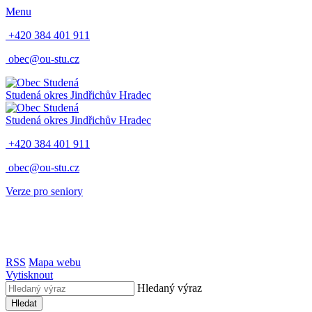
Menu
+420 384 401 911
obec@ou-stu.cz
Studená
okres Jindřichův Hradec
Studená
okres Jindřichův Hradec
+420 384 401 911
obec@ou-stu.cz
Verze pro seniory
RSS
Mapa webu
Vytisknout
Hledaný výraz
Hledat