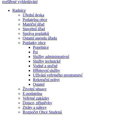
rozšířené vyhledávání
Radnice
Úřední deska
Podatelna obce
Matriční úřad
Stavební úřad
Správa poplatků
Ostatní agenda úřadu
Poplatky obce
Popelnice
Psi
Služby administrativní
Služby technické
Vodné a stočné
Hřbitovní služby
Užívání veřejného prostranství
Rekreační pobyt
Ostatní
Životní situace
E-podatelna
Veřejné zakázky
Dotace, příspěvky
Ztráty a nálezy
Rozpočet Obce Studená