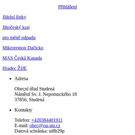
Přihlášení
Jídelní lístky
Jihočeský kraj
pro méně odpadu
Mikroregion Dačicko
MAS Česká Kanada
Hradec ŽIJE
Adresa
Obecní úřad Studená
Náměstí Sv. J. Nepomuckého 18
37856, Studená
Kontakty
Telefon:
+420384401911
E-mail:
obec@ou-stu.cz
Datová schránka: ni8b29p