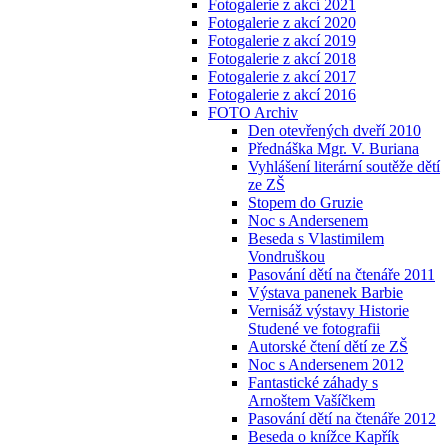
Fotogalerie z akcí 2021
Fotogalerie z akcí 2020
Fotogalerie z akcí 2019
Fotogalerie z akcí 2018
Fotogalerie z akcí 2017
Fotogalerie z akcí 2016
FOTO Archiv
Den otevřených dveří 2010
Přednáška Mgr. V. Buriana
Vyhlášení literární soutěže dětí
ze ZŠ
Stopem do Gruzie
Noc s Andersenem
Beseda s Vlastimilem
Vondruškou
Pasování dětí na čtenáře 2011
Výstava panenek Barbie
Vernisáž výstavy Historie
Studené ve fotografii
Autorské čtení dětí ze ZŠ
Noc s Andersenem 2012
Fantastické záhady s
Arnoštem Vašíčkem
Pasování dětí na čtenáře 2012
Beseda o knížce Kapřík