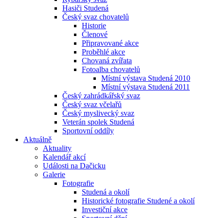
Hasiči Studená
Český svaz chovatelů
Historie
Členové
Připravované akce
Proběhlé akce
Chovaná zvířata
Fotoalba chovatelů
Místní výstava Studená 2010
Místní výstava Studená 2011
Český zahrádkářský svaz
Český svaz včelařů
Český myslivecký svaz
Veterán spolek Studená
Sportovní oddíly
Aktuálně
Aktuality
Kalendář akcí
Události na Dačicku
Galerie
Fotografie
Studená a okolí
Historické fotografie Studené a okolí
Investiční akce