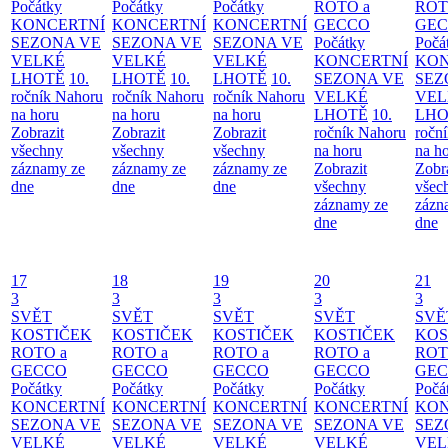
Počátky
Počátky
Počátky
ROTO a
ROT
KONCERTNÍ
KONCERTNÍ
KONCERTNÍ
GECCO
GE
SEZONA VE
SEZONA VE
SEZONA VE
Počátky
Počá
VELKÉ
VELKÉ
VELKÉ
KONCERTNÍ
KON
LHOTĚ
10.
LHOTĚ
10.
LHOTĚ
10.
SEZONA VE
SEZ
ročník Nahoru
ročník Nahoru
ročník Nahoru
VELKÉ
VEL
na horu
na horu
na horu
LHOTĚ
10.
LHO
Zobrazit
Zobrazit
Zobrazit
ročník Nahoru
ročn
všechny
všechny
všechny
na horu
na h
záznamy ze
záznamy ze
záznamy ze
Zobrazit
Zobr
dne
dne
dne
všechny
všec
záznamy ze
zázn
dne
dne
17
18
19
20
21
3
3
3
3
3
SVĚT
SVĚT
SVĚT
SVĚT
SVĚ
KOSTIČEK
KOSTIČEK
KOSTIČEK
KOSTIČEK
KOS
ROTO a
ROTO a
ROTO a
ROTO a
ROT
GECCO
GECCO
GECCO
GECCO
GE
Počátky
Počátky
Počátky
Počátky
Počá
KONCERTNÍ
KONCERTNÍ
KONCERTNÍ
KONCERTNÍ
KON
SEZONA VE
SEZONA VE
SEZONA VE
SEZONA VE
SEZ
VELKÉ
VELKÉ
VELKÉ
VELKÉ
VEL