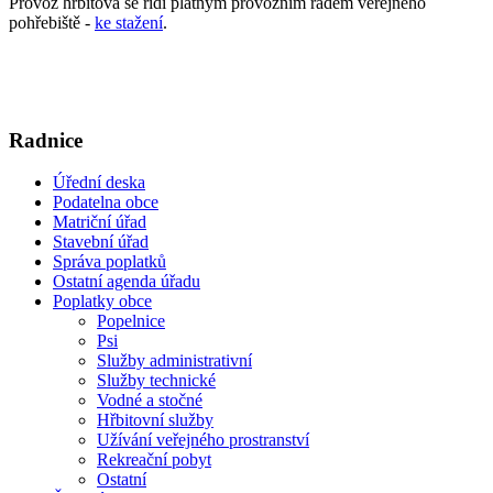
Provoz hřbitova se řídí platným provozním řádem veřejného
pohřebiště -
ke stažení
.
Radnice
Úřední deska
Podatelna obce
Matriční úřad
Stavební úřad
Správa poplatků
Ostatní agenda úřadu
Poplatky obce
Popelnice
Psi
Služby administrativní
Služby technické
Vodné a stočné
Hřbitovní služby
Užívání veřejného prostranství
Rekreační pobyt
Ostatní