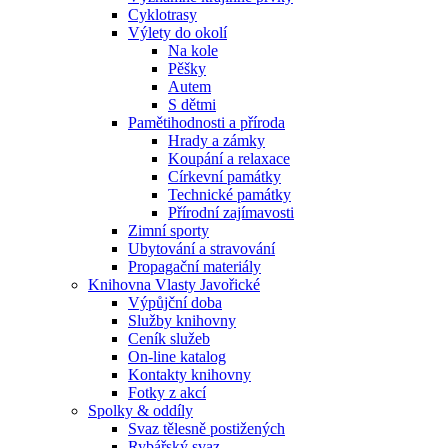
Cyklotrasy
Výlety do okolí
Na kole
Pěšky
Autem
S dětmi
Pamětihodnosti a příroda
Hrady a zámky
Koupání a relaxace
Církevní památky
Technické památky
Přírodní zajímavosti
Zimní sporty
Ubytování a stravování
Propagační materiály
Knihovna Vlasty Javořické
Výpůjční doba
Služby knihovny
Ceník služeb
On-line katalog
Kontakty knihovny
Fotky z akcí
Spolky & oddíly
Svaz tělesně postižených
Rybářský svaz