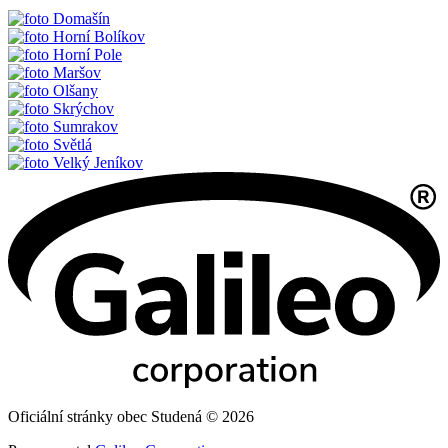
Domašín
Horní Bolíkov
Horní Pole
Maršov
Olšany
Skrýchov
Sumrakov
Světlá
Velký Jeníkov
Oficiální stránky obec Studená © 2026