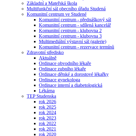
Základní a Mateřská škola
Multifunkční sál obecního úřadu Studená
Komunitní centrum ve Studené
Komunitní centrum - přednáškový sál
Komunitní centrum - sdílená kancelář
Komunitní centrum - klubovna 2
Komunitní centrum - klubovna 3
Multimediální výstavní sál (galerie)
Komunitní centrum - rezervace termínů
Zdravotní středisko
Aktuálně
Ordinace obvodního lékaře
Ordinace zubního lékaře
Ordinace dětské a dorostové lékařky
Ordinace gynekologa
Ordinace interní a diabetologická
Lékárna
TEP Studenska
rok 2026
rok 2025
rok 2024
rok 2023
rok 2022
rok 2021
rok 2020