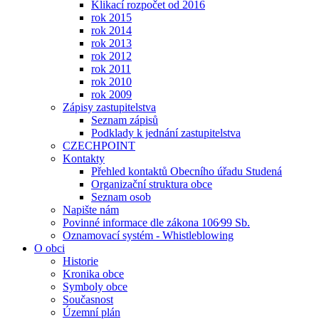
Klikací rozpočet od 2016
rok 2015
rok 2014
rok 2013
rok 2012
rok 2011
rok 2010
rok 2009
Zápisy zastupitelstva
Seznam zápisů
Podklady k jednání zastupitelstva
CZECHPOINT
Kontakty
Přehled kontaktů Obecního úřadu Studená
Organizační struktura obce
Seznam osob
Napište nám
Povinné informace dle zákona 106⁄99 Sb.
Oznamovací systém - Whistleblowing
O obci
Historie
Kronika obce
Symboly obce
Současnost
Územní plán