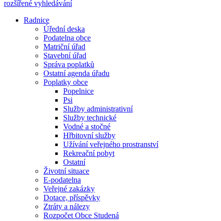
rozšířené vyhledávání
Radnice
Úřední deska
Podatelna obce
Matriční úřad
Stavební úřad
Správa poplatků
Ostatní agenda úřadu
Poplatky obce
Popelnice
Psi
Služby administrativní
Služby technické
Vodné a stočné
Hřbitovní služby
Užívání veřejného prostranství
Rekreační pobyt
Ostatní
Životní situace
E-podatelna
Veřejné zakázky
Dotace, příspěvky
Ztráty a nálezy
Rozpočet Obce Studená