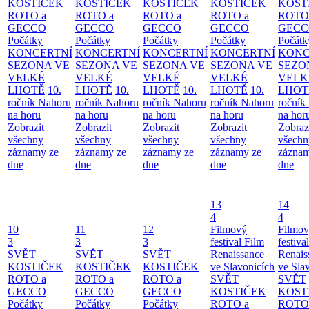
KOSTIČEK
KOSTIČEK
KOSTIČEK
KOSTIČEK
KOST
ROTO a
ROTO a
ROTO a
ROTO a
ROTO
GECCO
GECCO
GECCO
GECCO
GECC
Počátky
Počátky
Počátky
Počátky
Počátk
KONCERTNÍ
KONCERTNÍ
KONCERTNÍ
KONCERTNÍ
KONC
SEZONA VE
SEZONA VE
SEZONA VE
SEZONA VE
SEZO
VELKÉ
VELKÉ
VELKÉ
VELKÉ
VELK
LHOTĚ
10.
LHOTĚ
10.
LHOTĚ
10.
LHOTĚ
10.
LHOT
ročník Nahoru
ročník Nahoru
ročník Nahoru
ročník Nahoru
ročník
na horu
na horu
na horu
na horu
na hor
Zobrazit
Zobrazit
Zobrazit
Zobrazit
Zobraz
všechny
všechny
všechny
všechny
všechn
záznamy ze
záznamy ze
záznamy ze
záznamy ze
záznam
dne
dne
dne
dne
dne
13
14
4
4
10
11
12
Filmový
Filmo
3
3
3
festival Film
festiva
SVĚT
SVĚT
SVĚT
Renaissance
Renais
KOSTIČEK
KOSTIČEK
KOSTIČEK
ve Slavonicích
ve Sla
ROTO a
ROTO a
ROTO a
SVĚT
SVĚT
GECCO
GECCO
GECCO
KOSTIČEK
KOST
Počátky
Počátky
Počátky
ROTO a
ROTO