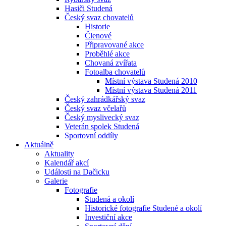
Hasiči Studená
Český svaz chovatelů
Historie
Členové
Připravované akce
Proběhlé akce
Chovaná zvířata
Fotoalba chovatelů
Místní výstava Studená 2010
Místní výstava Studená 2011
Český zahrádkářský svaz
Český svaz včelařů
Český myslivecký svaz
Veterán spolek Studená
Sportovní oddíly
Aktuálně
Aktuality
Kalendář akcí
Události na Dačicku
Galerie
Fotografie
Studená a okolí
Historické fotografie Studené a okolí
Investiční akce