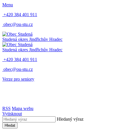
Menu
+420 384 401 911
obec@ou-stu.cz
Studená
okres Jindřichův Hradec
Studená
okres Jindřichův Hradec
+420 384 401 911
obec@ou-stu.cz
Verze pro seniory
RSS
Mapa webu
Vytisknout
Hledaný výraz
Hledat