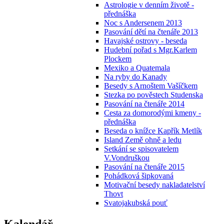
Astrologie v denním životě -
přednáška
Noc s Andersenem 2013
Pasování dětí na čtenáře 2013
Havajské ostrovy - beseda
Hudební pořad s Mgr.Karlem
Plockem
Mexiko a Quatemala
Na ryby do Kanady
Besedy s Arnoštem Vašíčkem
Stezka po pověstech Studenska
Pasování na čtenáře 2014
Cesta za domorodými kmeny -
přednáška
Beseda o knížce Kapřík Metlík
Island Země ohně a ledu
Setkání se spisovatelem
V.Vondruškou
Pasování na čtenáře 2015
Pohádková šipkovaná
Motivační besedy nakladatelství
Thovt
Svatojakubská pouť
Kalendář