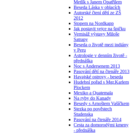
Metlík s Janem Opatřilem
Beseda Láska v oblacích
Autorské čtení dětí ze ZŠ
2012
Stopem na Nordkapp
Jak postavit vejce na špičku
Vernisáž výstavy Miloše
Satrapy
Beseda o životě mezi indiány
v Peru
Astrologie v denním životě -
přednáška
Noc s Andersenem 2013
Pasování dětí na čtenáře 2013
Havajské ostrovy - beseda
Hudební pořad s Mgr.Karlem
Plockem
Mexiko a Quatemala
Na ryby do Kanady
Besedy s Arnoštem Vašíčkem
Stezka po pověstech
Studenska
Pasování na čtenáře 2014
Cesta za domorodými kmeny
- přednáška