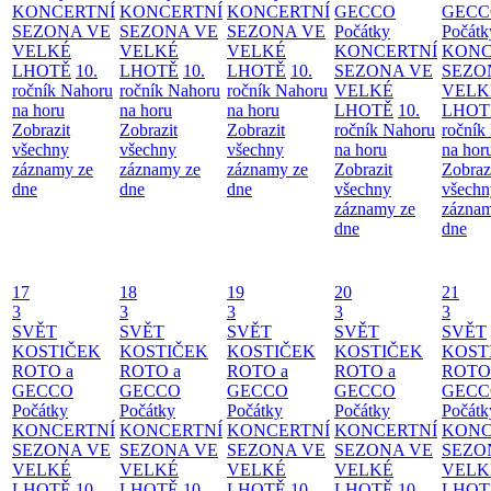
KONCERTNÍ
KONCERTNÍ
KONCERTNÍ
GECCO
GECC
SEZONA VE
SEZONA VE
SEZONA VE
Počátky
Počátk
VELKÉ
VELKÉ
VELKÉ
KONCERTNÍ
KONC
LHOTĚ
10.
LHOTĚ
10.
LHOTĚ
10.
SEZONA VE
SEZO
ročník Nahoru
ročník Nahoru
ročník Nahoru
VELKÉ
VELK
na horu
na horu
na horu
LHOTĚ
10.
LHOT
Zobrazit
Zobrazit
Zobrazit
ročník Nahoru
ročník
všechny
všechny
všechny
na horu
na hor
záznamy ze
záznamy ze
záznamy ze
Zobrazit
Zobraz
dne
dne
dne
všechny
všechn
záznamy ze
záznam
dne
dne
17
18
19
20
21
3
3
3
3
3
SVĚT
SVĚT
SVĚT
SVĚT
SVĚT
KOSTIČEK
KOSTIČEK
KOSTIČEK
KOSTIČEK
KOST
ROTO a
ROTO a
ROTO a
ROTO a
ROTO
GECCO
GECCO
GECCO
GECCO
GECC
Počátky
Počátky
Počátky
Počátky
Počátk
KONCERTNÍ
KONCERTNÍ
KONCERTNÍ
KONCERTNÍ
KONC
SEZONA VE
SEZONA VE
SEZONA VE
SEZONA VE
SEZO
VELKÉ
VELKÉ
VELKÉ
VELKÉ
VELK
LHOTĚ
10.
LHOTĚ
10.
LHOTĚ
10.
LHOTĚ
10.
LHOT