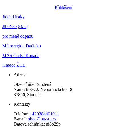
Přihlášení
Jídelní lístky
Jihočeský kraj
pro méně odpadu
Mikroregion Dačicko
MAS Česká Kanada
Hradec ŽIJE
Adresa
Obecní úřad Studená
Náměstí Sv. J. Nepomuckého 18
37856, Studená
Kontakty
Telefon:
+420384401911
E-mail:
obec@ou-stu.cz
Datová schránka: ni8b29p