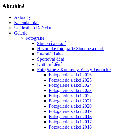
Aktuálně
Aktuality
Kalendář akcí
Události na Dačicku
Galerie
Fotografie
Studená a okolí
Historické fotografie Studené a okolí
Investiční akce
Sportovní dění
Kulturní dění
Fotografie z Knihovny Vlasty Javořické
Fotogalerie z akcí 2026
Fotogalerie z akcí 2025
Fotogalerie z akcí 2024
Fotogalerie z akcí 2023
Fotogalerie z akcí 2022
Fotogalerie z akcí 2021
Fotogalerie z akcí 2020
Fotogalerie z akcí 2019
Fotogalerie z akcí 2018
Fotogalerie z akcí 2017
Fotogalerie z akcí 2016