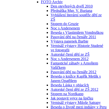
FOTO Archiv
Den otevřených dveří 2010
Přednáška Mgr. V. Buriana
Vyhlášení literární soutěže dětí ze
ZŠ
Stopem do Gruzie
Noc s Andersenem
Beseda s Vlastimilem Vondruškou
Pasování dětí na čtenáře 2011
Výstava panenek Barbie
Vernisáž výstavy Historie Studené
ve fotografii
Autorské čtení dětí ze ZŠ
Noc s Andersenem 2012
Fantastické záhady s Arnoštem
Vašíčkem
Pasování dětí na čtenáře 2012
Beseda o knížce Kapřík Metlík s
Janem Opatřilem
Beseda Láska v oblacích
Autorské čtení dětí ze ZŠ 2012
Stopem na Nordkapp
Jak postavit vejce na špičku
Vernisáž výstavy Miloše Satrapy
Beseda o životě mezi indiány v Peru