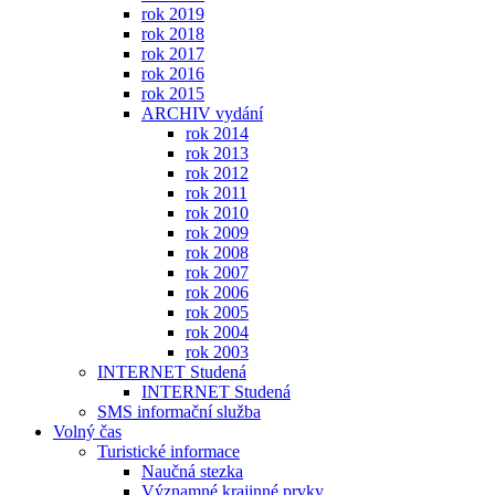
rok 2019
rok 2018
rok 2017
rok 2016
rok 2015
ARCHIV vydání
rok 2014
rok 2013
rok 2012
rok 2011
rok 2010
rok 2009
rok 2008
rok 2007
rok 2006
rok 2005
rok 2004
rok 2003
INTERNET Studená
INTERNET Studená
SMS informační služba
Volný čas
Turistické informace
Naučná stezka
Významné krajinné prvky