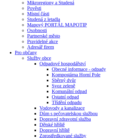
Mikroregiony a Studená
Pověsti
Místní části
Studená z letadla
Mapový PORTÁL MAPOTIP
Osobnosti
Partnerské město
Pravidelné akce
Adresář firem
Pro občany
Služby obce
Odpadové hospodářství
Obecné informace - odpady
Kompostárna Horní Pole
Sběrný dvůr
Svoz zeleně
Komunální odpad
Ostatní odpad
Třídění odpadu
Vodovody a kanalizace
Dům s pečovatelskou službou
Dopravní zdravotní služba
Dětské hřiště
Dopravní hřiště
Zprostředkované služby