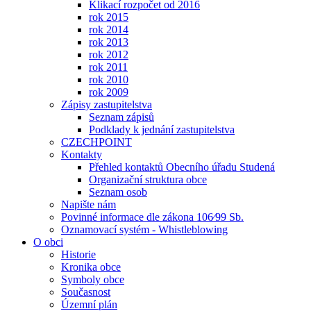
Klikací rozpočet od 2016
rok 2015
rok 2014
rok 2013
rok 2012
rok 2011
rok 2010
rok 2009
Zápisy zastupitelstva
Seznam zápisů
Podklady k jednání zastupitelstva
CZECHPOINT
Kontakty
Přehled kontaktů Obecního úřadu Studená
Organizační struktura obce
Seznam osob
Napište nám
Povinné informace dle zákona 106⁄99 Sb.
Oznamovací systém - Whistleblowing
O obci
Historie
Kronika obce
Symboly obce
Současnost
Územní plán