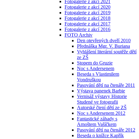
Fotogalerie z akcí 2021
Fotogalerie z akcí 2020
Fotogalerie z akcí 2019
Fotogalerie z akcí 2018
Fotogalerie z akcí 2017
Fotogalerie z akcí 2016
FOTO Archiv
Den otevřených dveří 2010
Přednáška Mgr. V. Buriana
Vyhlášení literární soutěže dětí
ze ZŠ
Stopem do Gruzie
Noc s Andersenem
Beseda s Vlastimilem
Vondruškou
Pasování dětí na čtenáře 2011
Výstava panenek Barbie
Vernisáž výstavy Historie
Studené ve fotografii
Autorské čtení dětí ze ZŠ
Noc s Andersenem 2012
Fantastické záhady s
Arnoštem Vašíčkem
Pasování dětí na čtenáře 2012
Beseda o knížce Kapřík