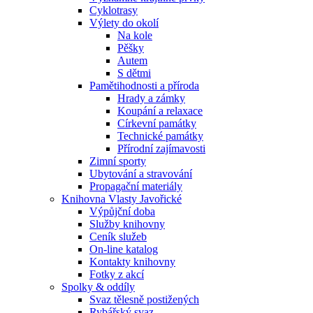
Cyklotrasy
Výlety do okolí
Na kole
Pěšky
Autem
S dětmi
Pamětihodnosti a příroda
Hrady a zámky
Koupání a relaxace
Církevní památky
Technické památky
Přírodní zajímavosti
Zimní sporty
Ubytování a stravování
Propagační materiály
Knihovna Vlasty Javořické
Výpůjční doba
Služby knihovny
Ceník služeb
On-line katalog
Kontakty knihovny
Fotky z akcí
Spolky & oddíly
Svaz tělesně postižených
Rybářský svaz