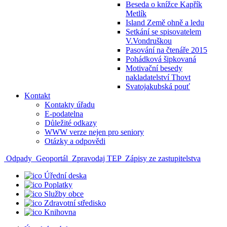
Beseda o knížce Kapřík
Metlík
Island Země ohně a ledu
Setkání se spisovatelem
V.Vondruškou
Pasování na čtenáře 2015
Pohádková šipkovaná
Motivační besedy
nakladatelství Thovt
Svatojakubská pouť
Kontakt
Kontakty úřadu
E-podatelna
Důležité odkazy
WWW verze nejen pro seniory
Otázky a odpovědi
Odpady
Geoportál
Zpravodaj TEP
Zápisy ze zastupitelstva
Úřední deska
Poplatky
Služby obce
Zdravotní středisko
Knihovna