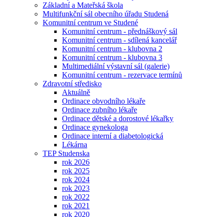
Základní a Mateřská škola
Multifunkční sál obecního úřadu Studená
Komunitní centrum ve Studené
Komunitní centrum - přednáškový sál
Komunitní centrum - sdílená kancelář
Komunitní centrum - klubovna 2
Komunitní centrum - klubovna 3
Multimediální výstavní sál (galerie)
Komunitní centrum - rezervace termínů
Zdravotní středisko
Aktuálně
Ordinace obvodního lékaře
Ordinace zubního lékaře
Ordinace dětské a dorostové lékařky
Ordinace gynekologa
Ordinace interní a diabetologická
Lékárna
TEP Studenska
rok 2026
rok 2025
rok 2024
rok 2023
rok 2022
rok 2021
rok 2020