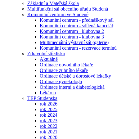
Základní a Mateřská škola
Multifunkční sál obecního úřadu Studená
Komunitní centrum ve Studené
Komunitní centrum - přednáškový sál
Komunitní centrum - sdílená kancelář
Komunitní centrum - klubovna 2
Komunitní centrum - klubovna 3
Multimediální výstavní sál (galerie)
Komunitní centrum - rezervace termínů
Zdravotní středisko
Aktuálně
Ordinace obvodního lékaře
Ordinace zubního lékaře
Ordinace dětské a dorostové lékařky
Ordinace gynekologa
Ordinace interní a diabetologická
Lékárna
TEP Studenska
rok 2026
rok 2025
rok 2024
rok 2023
rok 2022
rok 2021
rok 2020