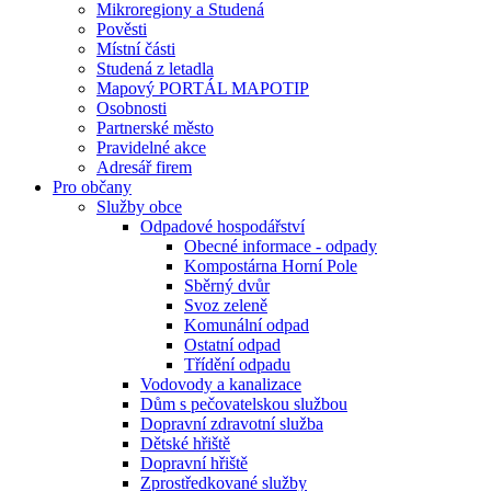
Mikroregiony a Studená
Pověsti
Místní části
Studená z letadla
Mapový PORTÁL MAPOTIP
Osobnosti
Partnerské město
Pravidelné akce
Adresář firem
Pro občany
Služby obce
Odpadové hospodářství
Obecné informace - odpady
Kompostárna Horní Pole
Sběrný dvůr
Svoz zeleně
Komunální odpad
Ostatní odpad
Třídění odpadu
Vodovody a kanalizace
Dům s pečovatelskou službou
Dopravní zdravotní služba
Dětské hřiště
Dopravní hřiště
Zprostředkované služby