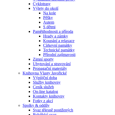
Cyklotrasy
Výlety do okolí
Na kole
Pěšky
Autem
S dětmi
Pamětihodnosti a příroda
Hrady a zámky
Koupání a relaxace
Církevní památky
Technické památky
Přírodní zajímavosti
Zimní sporty
Ubytování a stravování
Propagační materiály
Knihovna Vlasty Javořické
Výpůjční doba
Služby knihovny
Ceník služeb
On-line katalog
Kontakty knihovny
Fotky z akcí
Spolky & oddíly
Svaz tělesně postižených
Rybářský svaz