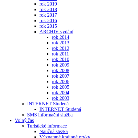
rok 2019
rok 2018
rok 2017
rok 2016
rok 2015
ARCHIV vydání
rok 2014
rok 2013
rok 2012
rok 2011
rok 2010
rok 2009
rok 2008
rok 2007
rok 2006
rok 2005
rok 2004
rok 2003
INTERNET Studená
INTERNET Studená
SMS informační služba
Volný čas
Turistické informace
Naučná stezka
Významné krajinné prvky