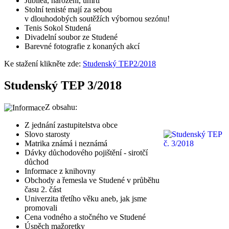
Jubilea, narození, úmrtí
Stolní tenisté mají za sebou
v dlouhodobých soutěžích výbornou sezónu!
Tenis Sokol Studená
Divadelní soubor ze Studené
Barevné fotografie z konaných akcí
Ke stažení klikněte zde:
Studenský TEP2/2018
Studenský TEP 3/2018
Z obsahu:
Z jednání zastupitelstva obce
Slovo starosty
Matrika známá i neznámá
Dávky důchodového pojištění - sirotčí
důchod
Informace z knihovny
Obchody a řemesla ve Studené v průběhu
času 2. část
Univerzita třetího věku aneb, jak jsme
promovali
Cena vodného a stočného ve Studené
Úspěch mažoretky