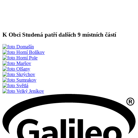
K Obci Studená patří dalších 9 místních částí
Domašín
Horní Bolíkov
Horní Pole
Maršov
Olšany
Skrýchov
Sumrakov
Světlá
Velký Jeníkov