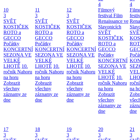
4
4
10
11
12
Filmový
Film
3
3
3
festival Film
festi
SVĚT
SVĚT
SVĚT
Renaissance ve
Rena
KOSTIČEK
KOSTIČEK
KOSTIČEK
Slavonicích
Slav
ROTO a
ROTO a
ROTO a
SVĚT
SVĚ
GECCO
GECCO
GECCO
KOSTIČEK
KOS
Počátky
Počátky
Počátky
ROTO a
ROT
KONCERTNÍ
KONCERTNÍ
KONCERTNÍ
GECCO
GE
SEZONA VE
SEZONA VE
SEZONA VE
Počátky
Počá
VELKÉ
VELKÉ
VELKÉ
KONCERTNÍ
KON
LHOTĚ
10.
LHOTĚ
10.
LHOTĚ
10.
SEZONA VE
SEZ
ročník Nahoru
ročník Nahoru
ročník Nahoru
VELKÉ
VEL
na horu
na horu
na horu
LHOTĚ
10.
LHO
Zobrazit
Zobrazit
Zobrazit
ročník Nahoru
ročn
všechny
všechny
všechny
na horu
na h
záznamy ze
záznamy ze
záznamy ze
Zobrazit
Zobr
dne
dne
dne
všechny
všec
záznamy ze
zázn
dne
dne
17
18
19
20
21
3
3
3
3
3