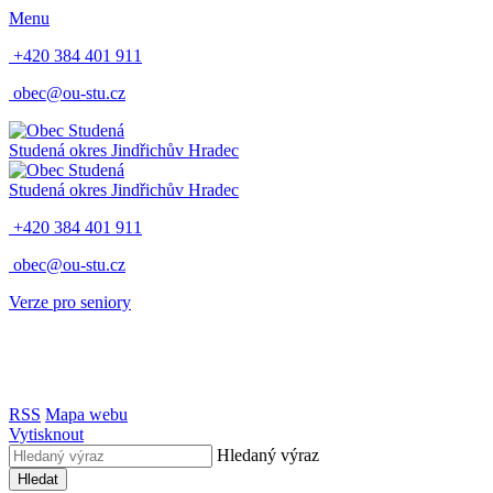
Menu
+420 384 401 911
obec@ou-stu.cz
Studená
okres Jindřichův Hradec
Studená
okres Jindřichův Hradec
+420 384 401 911
obec@ou-stu.cz
Verze pro seniory
RSS
Mapa webu
Vytisknout
Hledaný výraz
Hledat