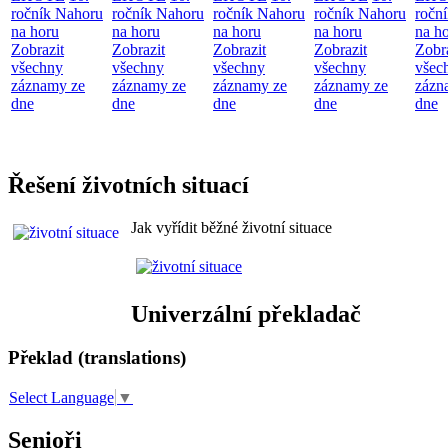
ročník Nahoru
ročník Nahoru
ročník Nahoru
ročník Nahoru
ročn
na horu
na horu
na horu
na horu
na h
Zobrazit
Zobrazit
Zobrazit
Zobrazit
Zobr
všechny
všechny
všechny
všechny
všec
záznamy ze
záznamy ze
záznamy ze
záznamy ze
zázn
dne
dne
dne
dne
dne
Řešení životních situací
Jak vyřídit běžné životní situace
Univerzální překladač
Překlad (translations)
Select Language
▼
Senioři