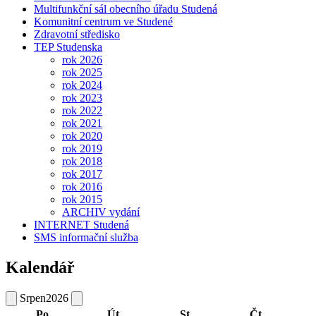
Multifunkční sál obecního úřadu Studená
Komunitní centrum ve Studené
Zdravotní středisko
TEP Studenska
rok 2026
rok 2025
rok 2024
rok 2023
rok 2022
rok 2021
rok 2020
rok 2019
rok 2018
rok 2017
rok 2016
rok 2015
ARCHIV vydání
INTERNET Studená
SMS informační služba
Kalendář
Srpen
2026
Po
Út
St
Čt