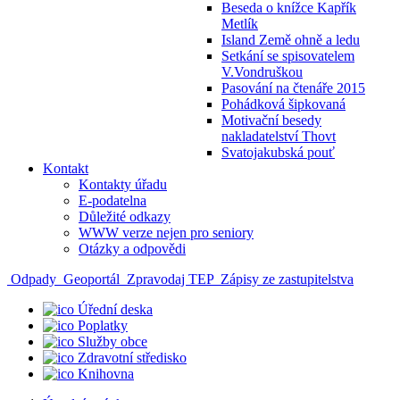
Beseda o knížce Kapřík
Metlík
Island Země ohně a ledu
Setkání se spisovatelem
V.Vondruškou
Pasování na čtenáře 2015
Pohádková šipkovaná
Motivační besedy
nakladatelství Thovt
Svatojakubská pouť
Kontakt
Kontakty úřadu
E-podatelna
Důležité odkazy
WWW verze nejen pro seniory
Otázky a odpovědi
Odpady
Geoportál
Zpravodaj TEP
Zápisy ze zastupitelstva
Úřední deska
Poplatky
Služby obce
Zdravotní středisko
Knihovna