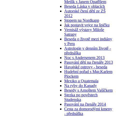
Metlík s Janem Opatřilem
Beseda Láska v oblacích
Autorské čtení dětí ze ZŠ
2012
Stopem na Nordkapp
Jak postavit vejce na špičku
Vernisáž výstavy Miloše
Satrapy
Beseda o životě mezi indiány
v Peru
Astrologie v denním životě -
přednáška
Noc s Andersenem 2013
Pasování dětí na čtenáře 2013
Havajské ostrovy - beseda
Hudební pořad s Mgr.Karlem
Plockem
Mexiko a Quatemala
Na ryby do Kanady
Besedy s Arnoštem Vašíčkem
Stezka po pověstech
Studenska
Pasování na čtenáře 2014
Cesta za domorodými kmeny
- přednáška