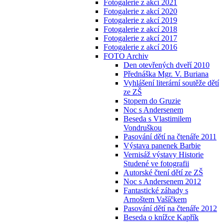
Fotogalerie z akcí 2021
Fotogalerie z akcí 2020
Fotogalerie z akcí 2019
Fotogalerie z akcí 2018
Fotogalerie z akcí 2017
Fotogalerie z akcí 2016
FOTO Archiv
Den otevřených dveří 2010
Přednáška Mgr. V. Buriana
Vyhlášení literární soutěže dětí
ze ZŠ
Stopem do Gruzie
Noc s Andersenem
Beseda s Vlastimilem
Vondruškou
Pasování dětí na čtenáře 2011
Výstava panenek Barbie
Vernisáž výstavy Historie
Studené ve fotografii
Autorské čtení dětí ze ZŠ
Noc s Andersenem 2012
Fantastické záhady s
Arnoštem Vašíčkem
Pasování dětí na čtenáře 2012
Beseda o knížce Kapřík