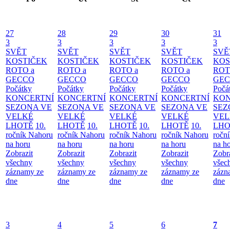
27
28
29
30
31
3
3
3
3
3
SVĚT
SVĚT
SVĚT
SVĚT
SVĚ
KOSTIČEK
KOSTIČEK
KOSTIČEK
KOSTIČEK
KOS
ROTO a
ROTO a
ROTO a
ROTO a
ROT
GECCO
GECCO
GECCO
GECCO
GE
Počátky
Počátky
Počátky
Počátky
Počá
KONCERTNÍ
KONCERTNÍ
KONCERTNÍ
KONCERTNÍ
KON
SEZONA VE
SEZONA VE
SEZONA VE
SEZONA VE
SEZ
VELKÉ
VELKÉ
VELKÉ
VELKÉ
VEL
LHOTĚ
10.
LHOTĚ
10.
LHOTĚ
10.
LHOTĚ
10.
LHO
ročník Nahoru
ročník Nahoru
ročník Nahoru
ročník Nahoru
ročn
na horu
na horu
na horu
na horu
na h
Zobrazit
Zobrazit
Zobrazit
Zobrazit
Zobr
všechny
všechny
všechny
všechny
všec
záznamy ze
záznamy ze
záznamy ze
záznamy ze
zázn
dne
dne
dne
dne
dne
3
4
5
6
7