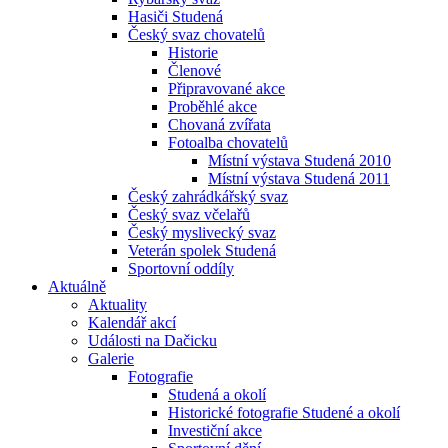
Hasiči Studená
Český svaz chovatelů
Historie
Členové
Připravované akce
Proběhlé akce
Chovaná zvířata
Fotoalba chovatelů
Místní výstava Studená 2010
Místní výstava Studená 2011
Český zahrádkářský svaz
Český svaz včelařů
Český myslivecký svaz
Veterán spolek Studená
Sportovní oddíly
Aktuálně
Aktuality
Kalendář akcí
Události na Dačicku
Galerie
Fotografie
Studená a okolí
Historické fotografie Studené a okolí
Investiční akce