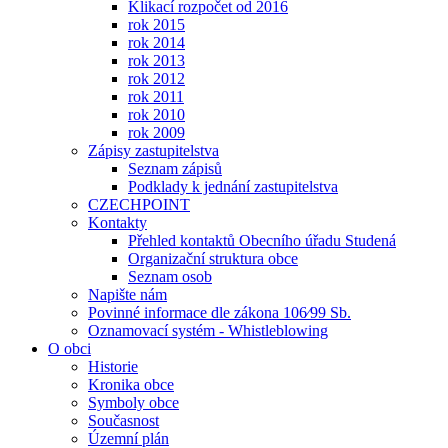
Klikací rozpočet od 2016
rok 2015
rok 2014
rok 2013
rok 2012
rok 2011
rok 2010
rok 2009
Zápisy zastupitelstva
Seznam zápisů
Podklady k jednání zastupitelstva
CZECHPOINT
Kontakty
Přehled kontaktů Obecního úřadu Studená
Organizační struktura obce
Seznam osob
Napište nám
Povinné informace dle zákona 106⁄99 Sb.
Oznamovací systém - Whistleblowing
O obci
Historie
Kronika obce
Symboly obce
Současnost
Územní plán