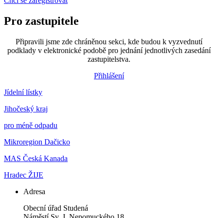
Chci se zaregistrovat
Pro zastupitele
Připravili jsme zde chráněnou sekci, kde budou k vyzvednutí
podklady v elektronické podobě pro jednání jednotlivých zasedání
zastupitelstva.
Přihlášení
Jídelní lístky
Jihočeský kraj
pro méně odpadu
Mikroregion Dačicko
MAS Česká Kanada
Hradec ŽIJE
Adresa
Obecní úřad Studená
Náměstí Sv. J. Nepomuckého 18