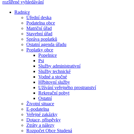
rozšířené vyhledávání
Radnice
Úřední deska
Podatelna obce
Matriční úřad
Stavební úřad
Správa poplatků
Ostatní agenda úřadu
Poplatky obce
Popelnice
Psi
Služby administrativní
Služby technické
Vodné a stočné
Hřbitovní služby
Užívání veřejného prostranství
Rekreační pobyt
Ostatní
Životní situace
E-podatelna
Veřejné zakázky
Dotace, příspěvky
Ztráty a nálezy
Rozpočet Obce Studená