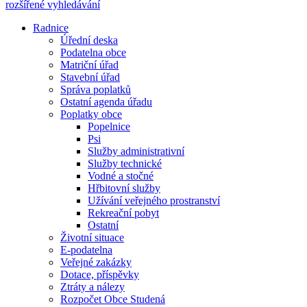
rozšířené vyhledávání
Radnice
Úřední deska
Podatelna obce
Matriční úřad
Stavební úřad
Správa poplatků
Ostatní agenda úřadu
Poplatky obce
Popelnice
Psi
Služby administrativní
Služby technické
Vodné a stočné
Hřbitovní služby
Užívání veřejného prostranství
Rekreační pobyt
Ostatní
Životní situace
E-podatelna
Veřejné zakázky
Dotace, příspěvky
Ztráty a nálezy
Rozpočet Obce Studená