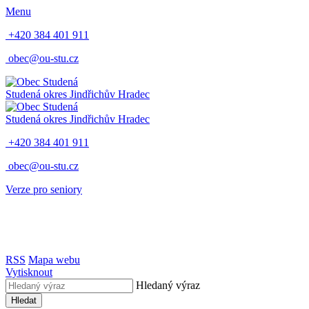
Menu
+420 384 401 911
obec@ou-stu.cz
Studená
okres Jindřichův Hradec
Studená
okres Jindřichův Hradec
+420 384 401 911
obec@ou-stu.cz
Verze pro seniory
RSS
Mapa webu
Vytisknout
Hledaný výraz
Hledat