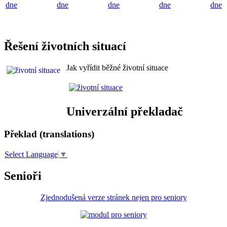
dne
dne
dne
dne
dne
Řešení životních situací
Jak vyřídit běžné životní situace
Univerzální překladač
Překlad (translations)
Select Language
▼
Senioři
Zjednodušená verze stránek nejen pro seniory