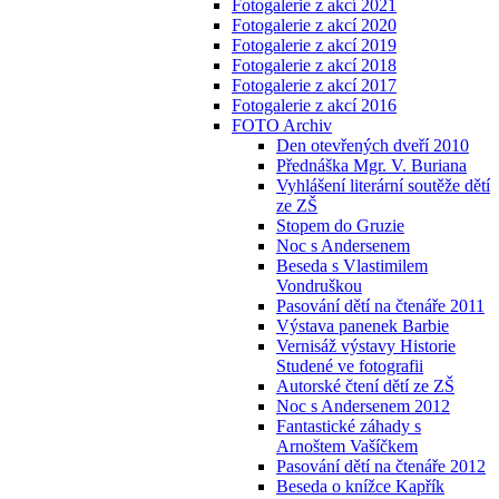
Fotogalerie z akcí 2021
Fotogalerie z akcí 2020
Fotogalerie z akcí 2019
Fotogalerie z akcí 2018
Fotogalerie z akcí 2017
Fotogalerie z akcí 2016
FOTO Archiv
Den otevřených dveří 2010
Přednáška Mgr. V. Buriana
Vyhlášení literární soutěže dětí
ze ZŠ
Stopem do Gruzie
Noc s Andersenem
Beseda s Vlastimilem
Vondruškou
Pasování dětí na čtenáře 2011
Výstava panenek Barbie
Vernisáž výstavy Historie
Studené ve fotografii
Autorské čtení dětí ze ZŠ
Noc s Andersenem 2012
Fantastické záhady s
Arnoštem Vašíčkem
Pasování dětí na čtenáře 2012
Beseda o knížce Kapřík