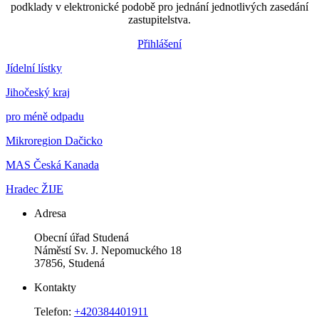
podklady v elektronické podobě pro jednání jednotlivých zasedání
zastupitelstva.
Přihlášení
Jídelní lístky
Jihočeský kraj
pro méně odpadu
Mikroregion Dačicko
MAS Česká Kanada
Hradec ŽIJE
Adresa
Obecní úřad Studená
Náměstí Sv. J. Nepomuckého 18
37856, Studená
Kontakty
Telefon:
+420384401911