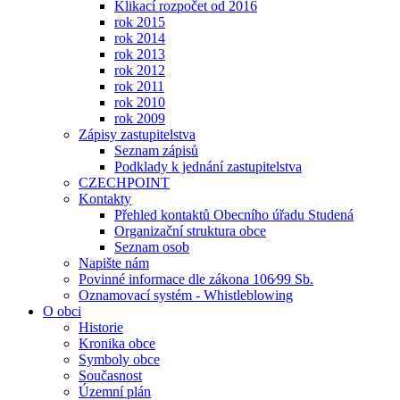
Klikací rozpočet od 2016
rok 2015
rok 2014
rok 2013
rok 2012
rok 2011
rok 2010
rok 2009
Zápisy zastupitelstva
Seznam zápisů
Podklady k jednání zastupitelstva
CZECHPOINT
Kontakty
Přehled kontaktů Obecního úřadu Studená
Organizační struktura obce
Seznam osob
Napište nám
Povinné informace dle zákona 106⁄99 Sb.
Oznamovací systém - Whistleblowing
O obci
Historie
Kronika obce
Symboly obce
Současnost
Územní plán