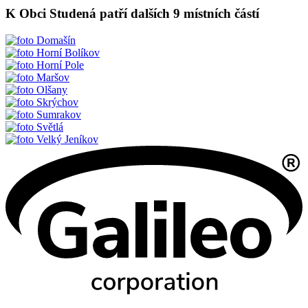
K Obci Studená patří dalších 9 místních částí
Domašín
Horní Bolíkov
Horní Pole
Maršov
Olšany
Skrýchov
Sumrakov
Světlá
Velký Jeníkov