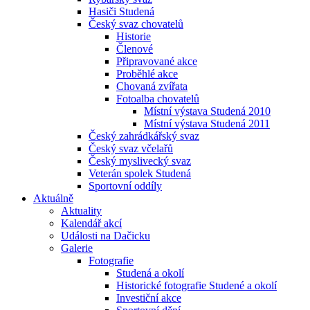
Hasiči Studená
Český svaz chovatelů
Historie
Členové
Připravované akce
Proběhlé akce
Chovaná zvířata
Fotoalba chovatelů
Místní výstava Studená 2010
Místní výstava Studená 2011
Český zahrádkářský svaz
Český svaz včelařů
Český myslivecký svaz
Veterán spolek Studená
Sportovní oddíly
Aktuálně
Aktuality
Kalendář akcí
Události na Dačicku
Galerie
Fotografie
Studená a okolí
Historické fotografie Studené a okolí
Investiční akce