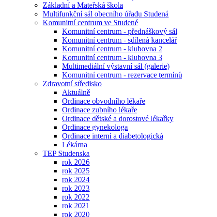
Základní a Mateřská škola
Multifunkční sál obecního úřadu Studená
Komunitní centrum ve Studené
Komunitní centrum - přednáškový sál
Komunitní centrum - sdílená kancelář
Komunitní centrum - klubovna 2
Komunitní centrum - klubovna 3
Multimediální výstavní sál (galerie)
Komunitní centrum - rezervace termínů
Zdravotní středisko
Aktuálně
Ordinace obvodního lékaře
Ordinace zubního lékaře
Ordinace dětské a dorostové lékařky
Ordinace gynekologa
Ordinace interní a diabetologická
Lékárna
TEP Studenska
rok 2026
rok 2025
rok 2024
rok 2023
rok 2022
rok 2021
rok 2020