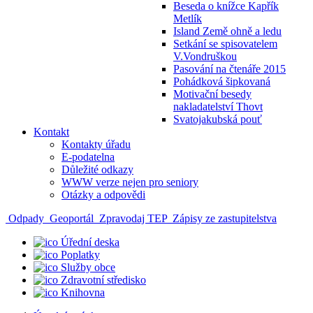
Beseda o knížce Kapřík
Metlík
Island Země ohně a ledu
Setkání se spisovatelem
V.Vondruškou
Pasování na čtenáře 2015
Pohádková šipkovaná
Motivační besedy
nakladatelství Thovt
Svatojakubská pouť
Kontakt
Kontakty úřadu
E-podatelna
Důležité odkazy
WWW verze nejen pro seniory
Otázky a odpovědi
Odpady
Geoportál
Zpravodaj TEP
Zápisy ze zastupitelstva
Úřední deska
Poplatky
Služby obce
Zdravotní středisko
Knihovna