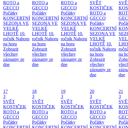
ROTO a
ROTO a
ROTO a
SVĚT
SVĚ
GECCO
GECCO
GECCO
KOSTIČEK
KOS
Počátky
Počátky
Počátky
ROTO a
ROT
KONCERTNÍ
KONCERTNÍ
KONCERTNÍ
GECCO
GE
SEZONA VE
SEZONA VE
SEZONA VE
Počátky
Počá
VELKÉ
VELKÉ
VELKÉ
KONCERTNÍ
KON
LHOTĚ
10.
LHOTĚ
10.
LHOTĚ
10.
SEZONA VE
SEZ
ročník Nahoru
ročník Nahoru
ročník Nahoru
VELKÉ
VEL
na horu
na horu
na horu
LHOTĚ
10.
LHO
Zobrazit
Zobrazit
Zobrazit
ročník Nahoru
ročn
všechny
všechny
všechny
na horu
na h
záznamy ze
záznamy ze
záznamy ze
Zobrazit
Zobr
dne
dne
dne
všechny
všec
záznamy ze
zázn
dne
dne
17
18
19
20
21
3
3
3
3
3
SVĚT
SVĚT
SVĚT
SVĚT
SVĚ
KOSTIČEK
KOSTIČEK
KOSTIČEK
KOSTIČEK
KOS
ROTO a
ROTO a
ROTO a
ROTO a
ROT
GECCO
GECCO
GECCO
GECCO
GE
Počátky
Počátky
Počátky
Počátky
Počá
KONCERTNÍ
KONCERTNÍ
KONCERTNÍ
KONCERTNÍ
KON