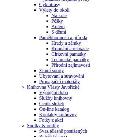
Cyklotrasy
Výlety do okolí
Na kole
Pěšky
Autem
S dětmi
Pamětihodnosti a příroda
Hrady a zámky
Koupání a relaxace
Církevní památky
Technické památky
Přírodní zajímavosti
Zimní sporty
Ubytování a stravování
Propagační materiály
Knihovna Vlasty Javořické
Výpůjční doba
Služby knihovny
Ceník služeb
On-line katalog
Kontakty knihovny
Fotky z akcí
Spolky & oddíly
Svaz tělesně postižených
Rybářský svaz