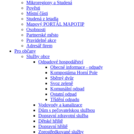
Mikroregiony a Studená
Pověsti
Místní části
Studená z letadla
Mapový PORTÁL MAPOTIP
Osobnosti
Partnerské město
Pravidelné akce
Adresář firem
Pro občany
Služby obce
Odpadové hospodářství
Obecné informace - odpady
Kompostárna Horní Pole
Sběrný dvůr
Svoz zeleně
Komunální odpad
Ostatní odpad
Třídění odpadu
Vodovody a kanalizace
Dům s pečovatelskou službou
Dopravní zdravotní služba
Dětské hřiště
Dopravní hřiště
Zprostředkované služby