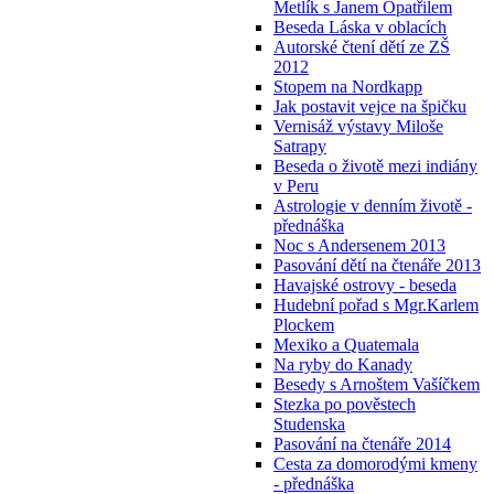
Metlík s Janem Opatřilem
Beseda Láska v oblacích
Autorské čtení dětí ze ZŠ
2012
Stopem na Nordkapp
Jak postavit vejce na špičku
Vernisáž výstavy Miloše
Satrapy
Beseda o životě mezi indiány
v Peru
Astrologie v denním životě -
přednáška
Noc s Andersenem 2013
Pasování dětí na čtenáře 2013
Havajské ostrovy - beseda
Hudební pořad s Mgr.Karlem
Plockem
Mexiko a Quatemala
Na ryby do Kanady
Besedy s Arnoštem Vašíčkem
Stezka po pověstech
Studenska
Pasování na čtenáře 2014
Cesta za domorodými kmeny
- přednáška