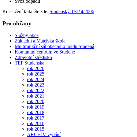
Svoz odpadů
Ke stažení klikněte zde:
Studenský TEP 4/2006
Pro občany
Služby obce
Základní a Mateřská škola
Multifunkční sál obecního úřadu Studená
Komunitní centrum ve Studené
Zdravotní středisko
TEP Studenska
rok 2026
rok 2025
rok 2024
rok 2023
rok 2022
rok 2021
rok 2020
rok 2019
rok 2018
rok 2017
rok 2016
rok 2015
ARCHIV vydání