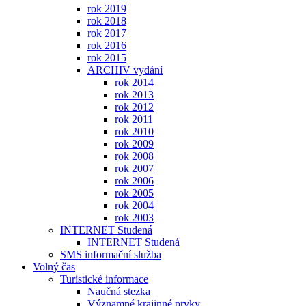
rok 2019
rok 2018
rok 2017
rok 2016
rok 2015
ARCHIV vydání
rok 2014
rok 2013
rok 2012
rok 2011
rok 2010
rok 2009
rok 2008
rok 2007
rok 2006
rok 2005
rok 2004
rok 2003
INTERNET Studená
INTERNET Studená
SMS informační služba
Volný čas
Turistické informace
Naučná stezka
Významné krajinné prvky