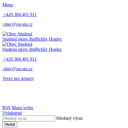
Menu
+420 384 401 911
obec@ou-stu.cz
Studená
okres Jindřichův Hradec
Studená
okres Jindřichův Hradec
+420 384 401 911
obec@ou-stu.cz
Verze pro seniory
RSS
Mapa webu
Vytisknout
Hledaný výraz
Hledat