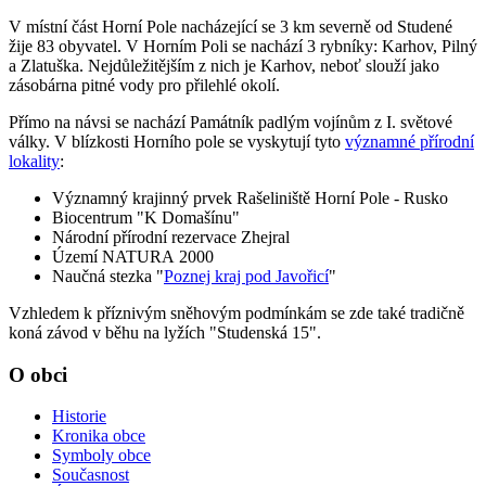
V místní část Horní Pole nacházející se 3 km severně od Studené
žije 83 obyvatel. V Horním Poli se nachází 3 rybníky: Karhov, Pilný
a Zlatuška. Nejdůležitějším z nich je Karhov, neboť slouží jako
zásobárna pitné vody pro přilehlé okolí.
Přímo na návsi se nachází Památník padlým vojínům z I. světové
války. V blízkosti Horního pole se vyskytují tyto
významné přírodní
lokality
:
Významný krajinný prvek Rašeliniště Horní Pole - Rusko
Biocentrum "K Domašínu"
Národní přírodní rezervace Zhejral
Území NATURA 2000
Naučná stezka "
Poznej kraj pod Javořicí
"
Vzhledem k příznivým sněhovým podmínkám se zde také tradičně
koná závod v běhu na lyžích "Studenská 15".
O obci
Historie
Kronika obce
Symboly obce
Současnost