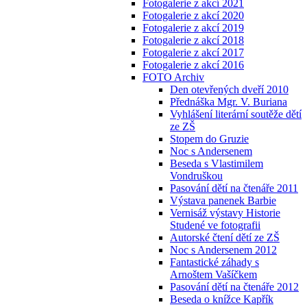
Fotogalerie z akcí 2021
Fotogalerie z akcí 2020
Fotogalerie z akcí 2019
Fotogalerie z akcí 2018
Fotogalerie z akcí 2017
Fotogalerie z akcí 2016
FOTO Archiv
Den otevřených dveří 2010
Přednáška Mgr. V. Buriana
Vyhlášení literární soutěže dětí
ze ZŠ
Stopem do Gruzie
Noc s Andersenem
Beseda s Vlastimilem
Vondruškou
Pasování dětí na čtenáře 2011
Výstava panenek Barbie
Vernisáž výstavy Historie
Studené ve fotografii
Autorské čtení dětí ze ZŠ
Noc s Andersenem 2012
Fantastické záhady s
Arnoštem Vašíčkem
Pasování dětí na čtenáře 2012
Beseda o knížce Kapřík