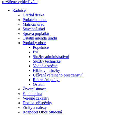
rozšířené vyhledávání
Radnice
Úřední deska
Podatelna obce
Matriční úřad
Stavební úřad
Správa poplatků
Ostatní agenda úřadu
Poplatky obce
Popelnice
Psi
Služby administrativní
Služby technické
Vodné a stočné
Hřbitovní služby
Užívání veřejného prostranství
Rekreační pobyt
Ostatní
Životní situace
E-podatelna
Veřejné zakázky
Dotace, příspěvky
Ztráty a nálezy
Rozpočet Obce Studená