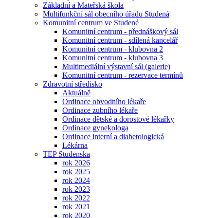
Základní a Mateřská škola
Multifunkční sál obecního úřadu Studená
Komunitní centrum ve Studené
Komunitní centrum - přednáškový sál
Komunitní centrum - sdílená kancelář
Komunitní centrum - klubovna 2
Komunitní centrum - klubovna 3
Multimediální výstavní sál (galerie)
Komunitní centrum - rezervace termínů
Zdravotní středisko
Aktuálně
Ordinace obvodního lékaře
Ordinace zubního lékaře
Ordinace dětské a dorostové lékařky
Ordinace gynekologa
Ordinace interní a diabetologická
Lékárna
TEP Studenska
rok 2026
rok 2025
rok 2024
rok 2023
rok 2022
rok 2021
rok 2020