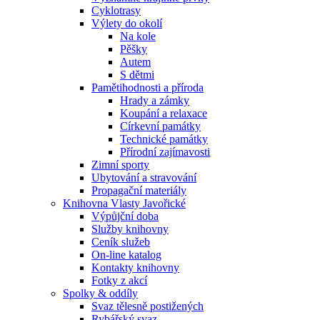
Cyklotrasy
Výlety do okolí
Na kole
Pěšky
Autem
S dětmi
Pamětihodnosti a příroda
Hrady a zámky
Koupání a relaxace
Církevní památky
Technické památky
Přírodní zajímavosti
Zimní sporty
Ubytování a stravování
Propagační materiály
Knihovna Vlasty Javořické
Výpůjční doba
Služby knihovny
Ceník služeb
On-line katalog
Kontakty knihovny
Fotky z akcí
Spolky & oddíly
Svaz tělesně postižených
Rybářský svaz