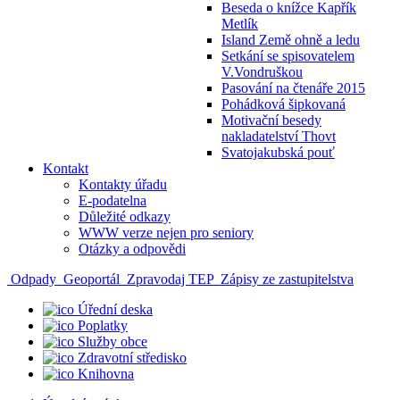
Beseda o knížce Kapřík
Metlík
Island Země ohně a ledu
Setkání se spisovatelem
V.Vondruškou
Pasování na čtenáře 2015
Pohádková šipkovaná
Motivační besedy
nakladatelství Thovt
Svatojakubská pouť
Kontakt
Kontakty úřadu
E-podatelna
Důležité odkazy
WWW verze nejen pro seniory
Otázky a odpovědi
Odpady
Geoportál
Zpravodaj TEP
Zápisy ze zastupitelstva
Úřední deska
Poplatky
Služby obce
Zdravotní středisko
Knihovna