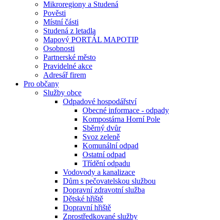
Mikroregiony a Studená
Pověsti
Místní části
Studená z letadla
Mapový PORTÁL MAPOTIP
Osobnosti
Partnerské město
Pravidelné akce
Adresář firem
Pro občany
Služby obce
Odpadové hospodářství
Obecné informace - odpady
Kompostárna Horní Pole
Sběrný dvůr
Svoz zeleně
Komunální odpad
Ostatní odpad
Třídění odpadu
Vodovody a kanalizace
Dům s pečovatelskou službou
Dopravní zdravotní služba
Dětské hřiště
Dopravní hřiště
Zprostředkované služby