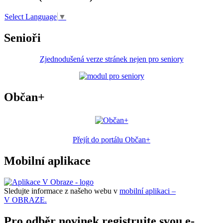
Select Language
▼
Senioři
Zjednodušená verze stránek nejen pro seniory
Občan+
Přejít do portálu Občan+
Mobilní aplikace
Sledujte informace z našeho webu v
mobilní aplikaci –
V OBRAZE.
Pro odběr novinek registrujte svou e-