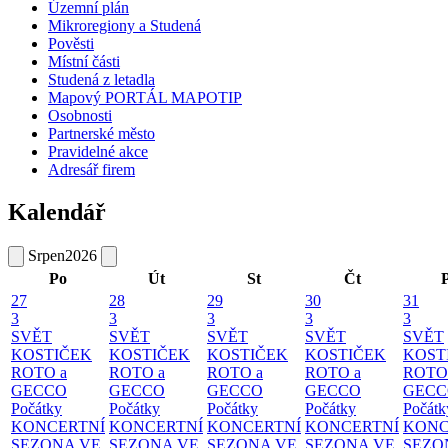
Územní plán
Mikroregiony a Studená
Pověsti
Místní části
Studená z letadla
Mapový PORTÁL MAPOTIP
Osobnosti
Partnerské město
Pravidelné akce
Adresář firem
Kalendář
Srpen
2026
Po
Út
St
Čt
27
28
29
30
31
3
3
3
3
3
SVĚT
SVĚT
SVĚT
SVĚT
SVĚT
KOSTIČEK
KOSTIČEK
KOSTIČEK
KOSTIČEK
KOST
ROTO a
ROTO a
ROTO a
ROTO a
ROTO
GECCO
GECCO
GECCO
GECCO
GECC
Počátky
Počátky
Počátky
Počátky
Počátk
KONCERTNÍ
KONCERTNÍ
KONCERTNÍ
KONCERTNÍ
KONC
SEZONA VE
SEZONA VE
SEZONA VE
SEZONA VE
SEZO