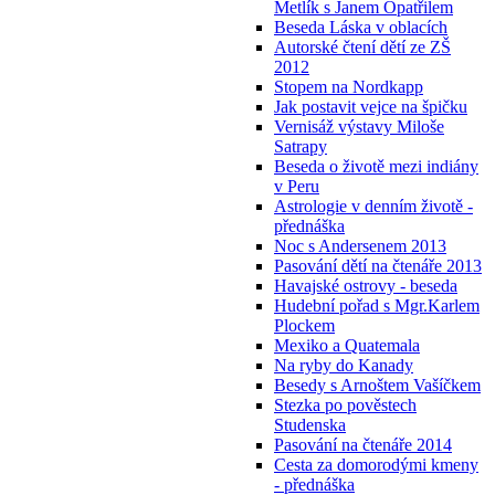
Metlík s Janem Opatřilem
Beseda Láska v oblacích
Autorské čtení dětí ze ZŠ
2012
Stopem na Nordkapp
Jak postavit vejce na špičku
Vernisáž výstavy Miloše
Satrapy
Beseda o životě mezi indiány
v Peru
Astrologie v denním životě -
přednáška
Noc s Andersenem 2013
Pasování dětí na čtenáře 2013
Havajské ostrovy - beseda
Hudební pořad s Mgr.Karlem
Plockem
Mexiko a Quatemala
Na ryby do Kanady
Besedy s Arnoštem Vašíčkem
Stezka po pověstech
Studenska
Pasování na čtenáře 2014
Cesta za domorodými kmeny
- přednáška