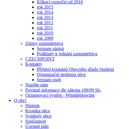
Klikací rozpočet od 2016
rok 2015
rok 2014
rok 2013
rok 2012
rok 2011
rok 2010
rok 2009
Zápisy zastupitelstva
Seznam zápisů
Podklady k jednání zastupitelstva
CZECHPOINT
Kontakty
Přehled kontaktů Obecního úřadu Studená
Organizační struktura obce
Seznam osob
Napište nám
Povinné informace dle zákona 106⁄99 Sb.
Oznamovací systém - Whistleblowing
O obci
Historie
Kronika obce
Symboly obce
Současnost
Územní plán