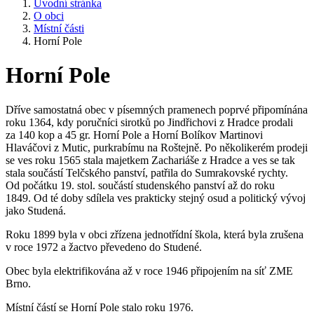
Úvodní stránka
O obci
Místní části
Horní Pole
Horní Pole
Dříve samostatná obec v písemných pramenech poprvé připomínána
roku 1364, kdy poručníci sirotků po Jindřichovi z Hradce prodali
za 140 kop a 45 gr. Horní Pole a Horní Bolíkov Martinovi
Hlaváčovi z Mutic, purkrabímu na Roštejně. Po několikerém prodeji
se ves roku 1565 stala majetkem Zachariáše z Hradce a ves se tak
stala součástí Telčského panství, patřila do Sumrakovské rychty.
Od počátku 19. stol. součástí studenského panství až do roku
1849. Od té doby sdílela ves prakticky stejný osud a politický vývoj
jako Studená.
Roku 1899 byla v obci zřízena jednotřídní škola, která byla zrušena
v roce 1972 a žactvo převedeno do Studené.
Obec byla elektrifikována až v roce 1946 připojením na síť ZME
Brno.
Místní částí se Horní Pole stalo roku 1976.