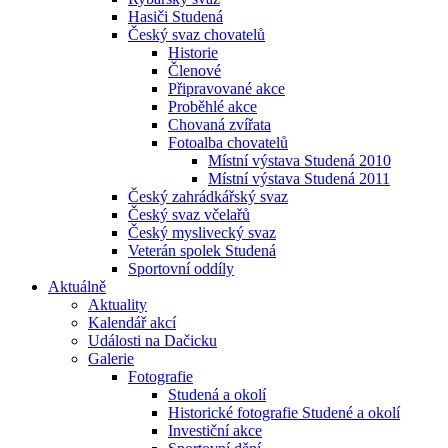
Hasiči Studená
Český svaz chovatelů
Historie
Členové
Připravované akce
Proběhlé akce
Chovaná zvířata
Fotoalba chovatelů
Místní výstava Studená 2010
Místní výstava Studená 2011
Český zahrádkářský svaz
Český svaz včelařů
Český myslivecký svaz
Veterán spolek Studená
Sportovní oddíly
Aktuálně
Aktuality
Kalendář akcí
Události na Dačicku
Galerie
Fotografie
Studená a okolí
Historické fotografie Studené a okolí
Investiční akce