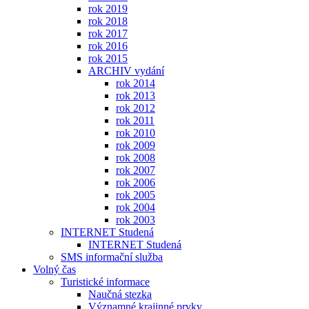
rok 2019
rok 2018
rok 2017
rok 2016
rok 2015
ARCHIV vydání
rok 2014
rok 2013
rok 2012
rok 2011
rok 2010
rok 2009
rok 2008
rok 2007
rok 2006
rok 2005
rok 2004
rok 2003
INTERNET Studená
INTERNET Studená
SMS informační služba
Volný čas
Turistické informace
Naučná stezka
Významné krajinné prvky