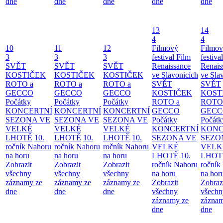
dne
dne
dne
dne
dne
13
14
4
4
10
11
12
Filmový
Filmo
3
3
3
festival Film
festiva
SVĚT
SVĚT
SVĚT
Renaissance
Renais
KOSTIČEK
KOSTIČEK
KOSTIČEK
ve Slavonicích
ve Sla
ROTO a
ROTO a
ROTO a
SVĚT
SVĚT
GECCO
GECCO
GECCO
KOSTIČEK
KOST
Počátky
Počátky
Počátky
ROTO a
ROTO
KONCERTNÍ
KONCERTNÍ
KONCERTNÍ
GECCO
GECC
SEZONA VE
SEZONA VE
SEZONA VE
Počátky
Počátk
VELKÉ
VELKÉ
VELKÉ
KONCERTNÍ
KONC
LHOTĚ
10.
LHOTĚ
10.
LHOTĚ
10.
SEZONA VE
SEZO
ročník Nahoru
ročník Nahoru
ročník Nahoru
VELKÉ
VELK
na horu
na horu
na horu
LHOTĚ
10.
LHOT
Zobrazit
Zobrazit
Zobrazit
ročník Nahoru
ročník
všechny
všechny
všechny
na horu
na hor
záznamy ze
záznamy ze
záznamy ze
Zobrazit
Zobraz
dne
dne
dne
všechny
všechn
záznamy ze
záznam
dne
dne