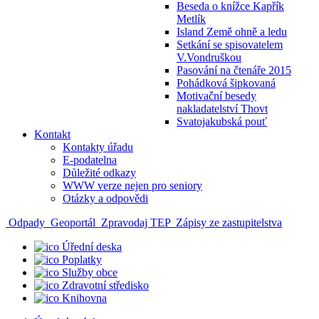
Beseda o knížce Kapřík
Metlík
Island Země ohně a ledu
Setkání se spisovatelem
V.Vondruškou
Pasování na čtenáře 2015
Pohádková šipkovaná
Motivační besedy
nakladatelství Thovt
Svatojakubská pouť
Kontakt
Kontakty úřadu
E-podatelna
Důležité odkazy
WWW verze nejen pro seniory
Otázky a odpovědi
Odpady
Geoportál
Zpravodaj TEP
Zápisy ze zastupitelstva
Úřední deska
Poplatky
Služby obce
Zdravotní středisko
Knihovna