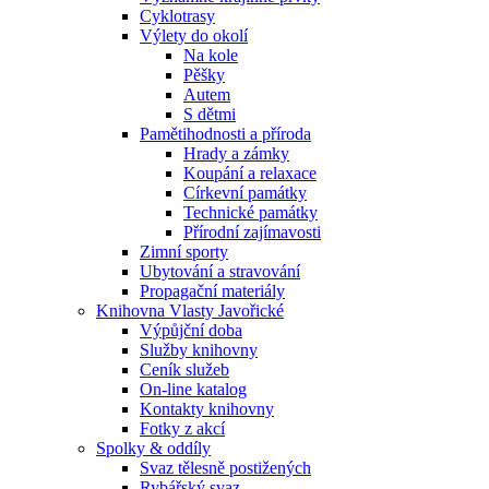
Cyklotrasy
Výlety do okolí
Na kole
Pěšky
Autem
S dětmi
Pamětihodnosti a příroda
Hrady a zámky
Koupání a relaxace
Církevní památky
Technické památky
Přírodní zajímavosti
Zimní sporty
Ubytování a stravování
Propagační materiály
Knihovna Vlasty Javořické
Výpůjční doba
Služby knihovny
Ceník služeb
On-line katalog
Kontakty knihovny
Fotky z akcí
Spolky & oddíly
Svaz tělesně postižených
Rybářský svaz