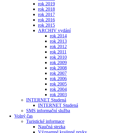
rok 2019
rok 2018
rok 2017
rok 2016
rok 2015
ARCHIV vydání
rok 2014
rok 2013
rok 2012
rok 2011
rok 2010
rok 2009
rok 2008
rok 2007
rok 2006
rok 2005
rok 2004
rok 2003
INTERNET Studená
INTERNET Studená
SMS informační služba
Volný čas
Turistické informace
Naučná stezka
Významné krajinné prvky