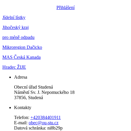
Přihlášení
Jídelní lístky
Jihočeský kraj
pro méně odpadu
Mikroregion Dačicko
MAS Česká Kanada
Hradec ŽIJE
Adresa
Obecní úřad Studená
Náměstí Sv. J. Nepomuckého 18
37856, Studená
Kontakty
Telefon:
+420384401911
E-mail:
obec@ou-stu.cz
Datová schránka: ni8b29p