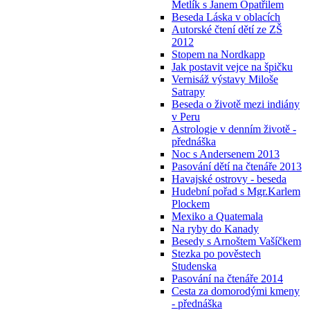
Metlík s Janem Opatřilem
Beseda Láska v oblacích
Autorské čtení dětí ze ZŠ
2012
Stopem na Nordkapp
Jak postavit vejce na špičku
Vernisáž výstavy Miloše
Satrapy
Beseda o životě mezi indiány
v Peru
Astrologie v denním životě -
přednáška
Noc s Andersenem 2013
Pasování dětí na čtenáře 2013
Havajské ostrovy - beseda
Hudební pořad s Mgr.Karlem
Plockem
Mexiko a Quatemala
Na ryby do Kanady
Besedy s Arnoštem Vašíčkem
Stezka po pověstech
Studenska
Pasování na čtenáře 2014
Cesta za domorodými kmeny
- přednáška