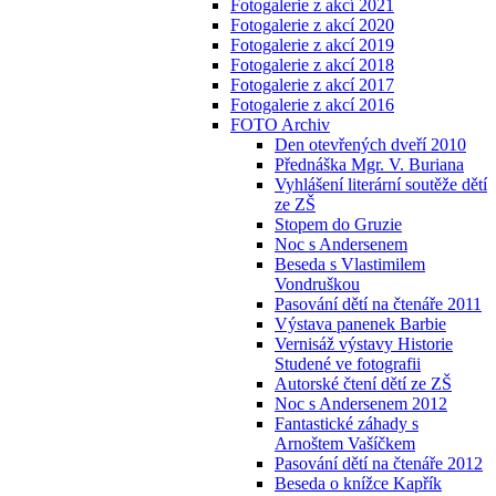
Fotogalerie z akcí 2021
Fotogalerie z akcí 2020
Fotogalerie z akcí 2019
Fotogalerie z akcí 2018
Fotogalerie z akcí 2017
Fotogalerie z akcí 2016
FOTO Archiv
Den otevřených dveří 2010
Přednáška Mgr. V. Buriana
Vyhlášení literární soutěže dětí
ze ZŠ
Stopem do Gruzie
Noc s Andersenem
Beseda s Vlastimilem
Vondruškou
Pasování dětí na čtenáře 2011
Výstava panenek Barbie
Vernisáž výstavy Historie
Studené ve fotografii
Autorské čtení dětí ze ZŠ
Noc s Andersenem 2012
Fantastické záhady s
Arnoštem Vašíčkem
Pasování dětí na čtenáře 2012
Beseda o knížce Kapřík