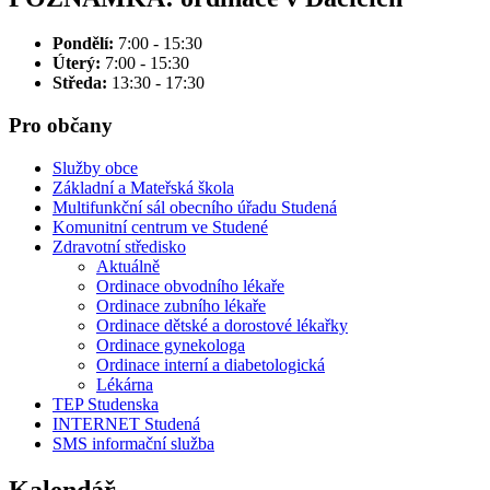
Pondělí:
7:00 - 15:30
Úterý:
7:00 - 15:30
Středa:
13:30 - 17:30
Pro občany
Služby obce
Základní a Mateřská škola
Multifunkční sál obecního úřadu Studená
Komunitní centrum ve Studené
Zdravotní středisko
Aktuálně
Ordinace obvodního lékaře
Ordinace zubního lékaře
Ordinace dětské a dorostové lékařky
Ordinace gynekologa
Ordinace interní a diabetologická
Lékárna
TEP Studenska
INTERNET Studená
SMS informační služba
Kalendář