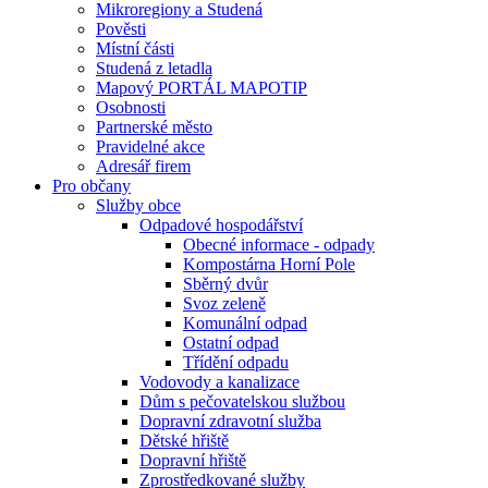
Mikroregiony a Studená
Pověsti
Místní části
Studená z letadla
Mapový PORTÁL MAPOTIP
Osobnosti
Partnerské město
Pravidelné akce
Adresář firem
Pro občany
Služby obce
Odpadové hospodářství
Obecné informace - odpady
Kompostárna Horní Pole
Sběrný dvůr
Svoz zeleně
Komunální odpad
Ostatní odpad
Třídění odpadu
Vodovody a kanalizace
Dům s pečovatelskou službou
Dopravní zdravotní služba
Dětské hřiště
Dopravní hřiště
Zprostředkované služby