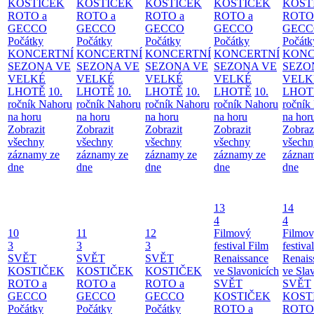
KOSTIČEK
KOSTIČEK
KOSTIČEK
KOSTIČEK
KOST
ROTO a
ROTO a
ROTO a
ROTO a
ROTO
GECCO
GECCO
GECCO
GECCO
GECC
Počátky
Počátky
Počátky
Počátky
Počátk
KONCERTNÍ
KONCERTNÍ
KONCERTNÍ
KONCERTNÍ
KONC
SEZONA VE
SEZONA VE
SEZONA VE
SEZONA VE
SEZO
VELKÉ
VELKÉ
VELKÉ
VELKÉ
VELK
LHOTĚ
10.
LHOTĚ
10.
LHOTĚ
10.
LHOTĚ
10.
LHOT
ročník Nahoru
ročník Nahoru
ročník Nahoru
ročník Nahoru
ročník
na horu
na horu
na horu
na horu
na hor
Zobrazit
Zobrazit
Zobrazit
Zobrazit
Zobraz
všechny
všechny
všechny
všechny
všechn
záznamy ze
záznamy ze
záznamy ze
záznamy ze
záznam
dne
dne
dne
dne
dne
13
14
4
4
10
11
12
Filmový
Filmo
3
3
3
festival Film
festiva
SVĚT
SVĚT
SVĚT
Renaissance
Renais
KOSTIČEK
KOSTIČEK
KOSTIČEK
ve Slavonicích
ve Sla
ROTO a
ROTO a
ROTO a
SVĚT
SVĚT
GECCO
GECCO
GECCO
KOSTIČEK
KOST
Počátky
Počátky
Počátky
ROTO a
ROTO