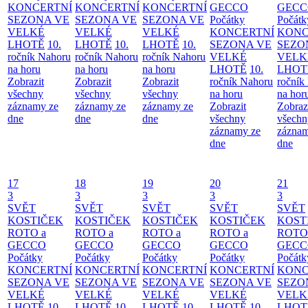
KONCERTNÍ
KONCERTNÍ
KONCERTNÍ
GECCO
GECC
SEZONA VE
SEZONA VE
SEZONA VE
Počátky
Počátk
VELKÉ
VELKÉ
VELKÉ
KONCERTNÍ
KONC
LHOTĚ
10.
LHOTĚ
10.
LHOTĚ
10.
SEZONA VE
SEZO
ročník Nahoru
ročník Nahoru
ročník Nahoru
VELKÉ
VELK
na horu
na horu
na horu
LHOTĚ
10.
LHOT
Zobrazit
Zobrazit
Zobrazit
ročník Nahoru
ročník
všechny
všechny
všechny
na horu
na hor
záznamy ze
záznamy ze
záznamy ze
Zobrazit
Zobraz
dne
dne
dne
všechny
všechn
záznamy ze
záznam
dne
dne
17
18
19
20
21
3
3
3
3
3
SVĚT
SVĚT
SVĚT
SVĚT
SVĚT
KOSTIČEK
KOSTIČEK
KOSTIČEK
KOSTIČEK
KOST
ROTO a
ROTO a
ROTO a
ROTO a
ROTO
GECCO
GECCO
GECCO
GECCO
GECC
Počátky
Počátky
Počátky
Počátky
Počátk
KONCERTNÍ
KONCERTNÍ
KONCERTNÍ
KONCERTNÍ
KONC
SEZONA VE
SEZONA VE
SEZONA VE
SEZONA VE
SEZO
VELKÉ
VELKÉ
VELKÉ
VELKÉ
VELK
LHOTĚ
10.
LHOTĚ
10.
LHOTĚ
10.
LHOTĚ
10.
LHOT