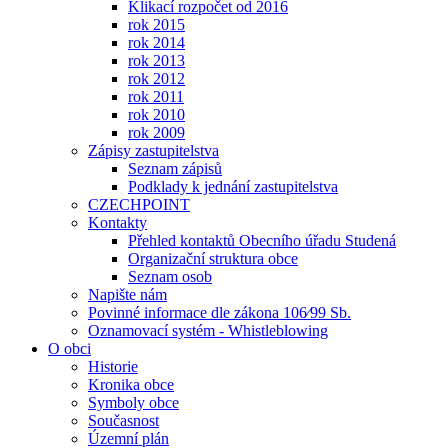
Klikací rozpočet od 2016
rok 2015
rok 2014
rok 2013
rok 2012
rok 2011
rok 2010
rok 2009
Zápisy zastupitelstva
Seznam zápisů
Podklady k jednání zastupitelstva
CZECHPOINT
Kontakty
Přehled kontaktů Obecního úřadu Studená
Organizační struktura obce
Seznam osob
Napište nám
Povinné informace dle zákona 106⁄99 Sb.
Oznamovací systém - Whistleblowing
O obci
Historie
Kronika obce
Symboly obce
Současnost
Územní plán