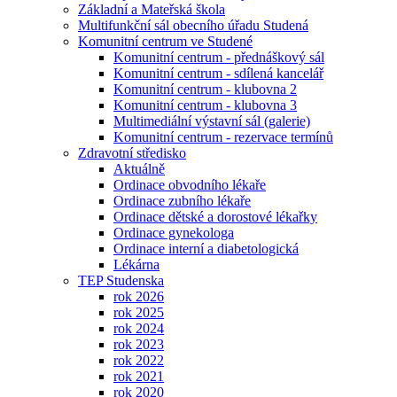
Základní a Mateřská škola
Multifunkční sál obecního úřadu Studená
Komunitní centrum ve Studené
Komunitní centrum - přednáškový sál
Komunitní centrum - sdílená kancelář
Komunitní centrum - klubovna 2
Komunitní centrum - klubovna 3
Multimediální výstavní sál (galerie)
Komunitní centrum - rezervace termínů
Zdravotní středisko
Aktuálně
Ordinace obvodního lékaře
Ordinace zubního lékaře
Ordinace dětské a dorostové lékařky
Ordinace gynekologa
Ordinace interní a diabetologická
Lékárna
TEP Studenska
rok 2026
rok 2025
rok 2024
rok 2023
rok 2022
rok 2021
rok 2020