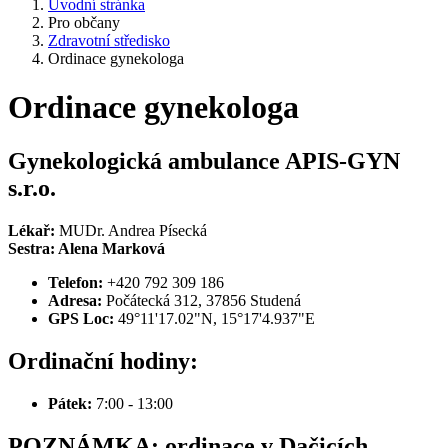
Úvodní stránka
Pro občany
Zdravotní středisko
Ordinace gynekologa
Ordinace gynekologa
Gynekologická ambulance APIS-GYN
s.r.o.
Lékař:
MUDr. Andrea Písecká
Sestra: Alena Marková
Telefon:
+420 792 309 186
Adresa:
Počátecká 312, 37856 Studená
GPS Loc:
49°11'17.02"N, 15°17'4.937"E
Ordinační hodiny:
Pátek:
7:00 - 13:00
POZNÁMKA: ordinace v Dačicích