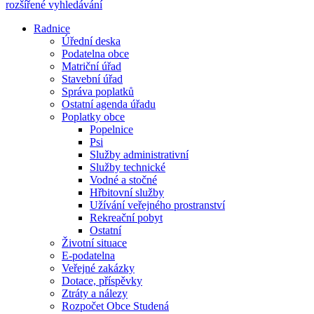
rozšířené vyhledávání
Radnice
Úřední deska
Podatelna obce
Matriční úřad
Stavební úřad
Správa poplatků
Ostatní agenda úřadu
Poplatky obce
Popelnice
Psi
Služby administrativní
Služby technické
Vodné a stočné
Hřbitovní služby
Užívání veřejného prostranství
Rekreační pobyt
Ostatní
Životní situace
E-podatelna
Veřejné zakázky
Dotace, příspěvky
Ztráty a nálezy
Rozpočet Obce Studená