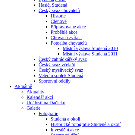
Hasiči Studená
Český svaz chovatelů
Historie
Členové
Připravované akce
Proběhlé akce
Chovaná zvířata
Fotoalba chovatelů
Místní výstava Studená 2010
Místní výstava Studená 2011
Český zahrádkářský svaz
Český svaz včelařů
Český myslivecký svaz
Veterán spolek Studená
Sportovní oddíly
Aktuálně
Aktuality
Kalendář akcí
Události na Dačicku
Galerie
Fotografie
Studená a okolí
Historické fotografie Studené a okolí
Investiční akce