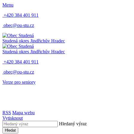
Menu
+420 384 401 911
obec@ou-stu.cz
Studená
okres Jindřichův Hradec
Studená
okres Jindřichův Hradec
+420 384 401 911
obec@ou-stu.cz
Verze pro seniory
RSS
Mapa webu
Vytisknout
Hledaný výraz
Hledat