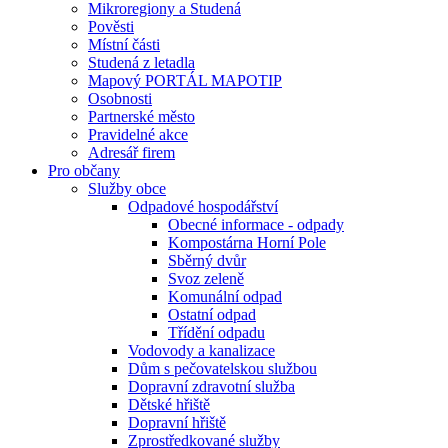
Mikroregiony a Studená
Pověsti
Místní části
Studená z letadla
Mapový PORTÁL MAPOTIP
Osobnosti
Partnerské město
Pravidelné akce
Adresář firem
Pro občany
Služby obce
Odpadové hospodářství
Obecné informace - odpady
Kompostárna Horní Pole
Sběrný dvůr
Svoz zeleně
Komunální odpad
Ostatní odpad
Třídění odpadu
Vodovody a kanalizace
Dům s pečovatelskou službou
Dopravní zdravotní služba
Dětské hřiště
Dopravní hřiště
Zprostředkované služby