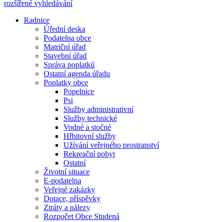
rozšířené vyhledávání
Radnice
Úřední deska
Podatelna obce
Matriční úřad
Stavební úřad
Správa poplatků
Ostatní agenda úřadu
Poplatky obce
Popelnice
Psi
Služby administrativní
Služby technické
Vodné a stočné
Hřbitovní služby
Užívání veřejného prostranství
Rekreační pobyt
Ostatní
Životní situace
E-podatelna
Veřejné zakázky
Dotace, příspěvky
Ztráty a nálezy
Rozpočet Obce Studená