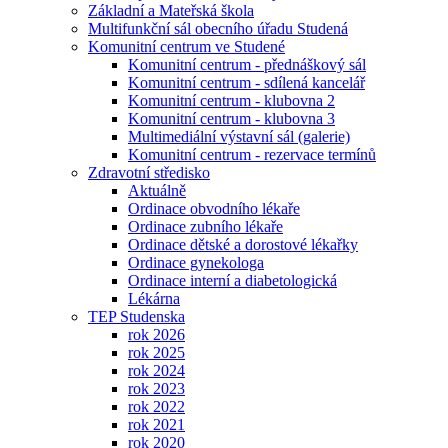
Základní a Mateřská škola
Multifunkční sál obecního úřadu Studená
Komunitní centrum ve Studené
Komunitní centrum - přednáškový sál
Komunitní centrum - sdílená kancelář
Komunitní centrum - klubovna 2
Komunitní centrum - klubovna 3
Multimediální výstavní sál (galerie)
Komunitní centrum - rezervace termínů
Zdravotní středisko
Aktuálně
Ordinace obvodního lékaře
Ordinace zubního lékaře
Ordinace dětské a dorostové lékařky
Ordinace gynekologa
Ordinace interní a diabetologická
Lékárna
TEP Studenska
rok 2026
rok 2025
rok 2024
rok 2023
rok 2022
rok 2021
rok 2020