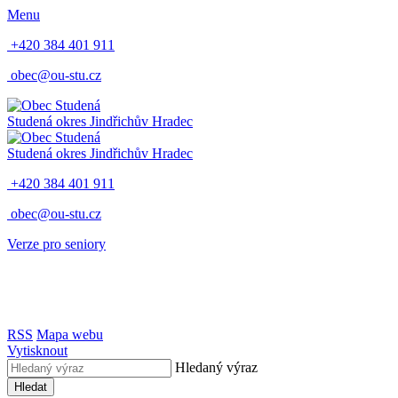
Menu
+420 384 401 911
obec@ou-stu.cz
Studená
okres Jindřichův Hradec
Studená
okres Jindřichův Hradec
+420 384 401 911
obec@ou-stu.cz
Verze pro seniory
RSS
Mapa webu
Vytisknout
Hledaný výraz
Hledat