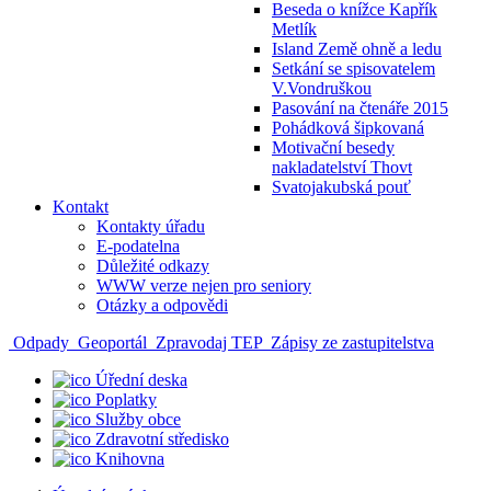
Beseda o knížce Kapřík
Metlík
Island Země ohně a ledu
Setkání se spisovatelem
V.Vondruškou
Pasování na čtenáře 2015
Pohádková šipkovaná
Motivační besedy
nakladatelství Thovt
Svatojakubská pouť
Kontakt
Kontakty úřadu
E-podatelna
Důležité odkazy
WWW verze nejen pro seniory
Otázky a odpovědi
Odpady
Geoportál
Zpravodaj TEP
Zápisy ze zastupitelstva
Úřední deska
Poplatky
Služby obce
Zdravotní středisko
Knihovna