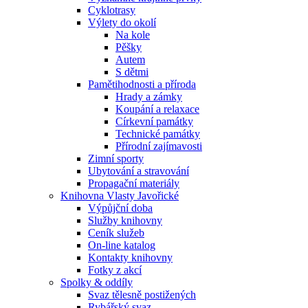
Cyklotrasy
Výlety do okolí
Na kole
Pěšky
Autem
S dětmi
Pamětihodnosti a příroda
Hrady a zámky
Koupání a relaxace
Církevní památky
Technické památky
Přírodní zajímavosti
Zimní sporty
Ubytování a stravování
Propagační materiály
Knihovna Vlasty Javořické
Výpůjční doba
Služby knihovny
Ceník služeb
On-line katalog
Kontakty knihovny
Fotky z akcí
Spolky & oddíly
Svaz tělesně postižených
Rybářský svaz