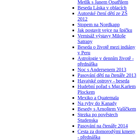
Metlík s Janem Opatřilem
Beseda Láska v oblacích
Autorské čtení dětí ze ZŠ
2012
Stopem na Nordkapp
Jak postavit vejce na špičku
Vernisáž výstavy Miloše
Satrapy
Beseda o životě mezi indiány
v Peru
Astrologie v denním životě -
přednáška
Noc s Andersenem 2013
Pasování dětí na čtenáře 2013
Havajské ostrovy - beseda
Hudební pořad s Mgr.Karlem
Plockem
Mexiko a Quatemala
Na ryby do Kanady
Besedy s Arnoštem Vašíčkem
Stezka po pověstech
Studenska
Pasování na čtenáře 2014
Cesta za domorodými kmeny
- přednáška