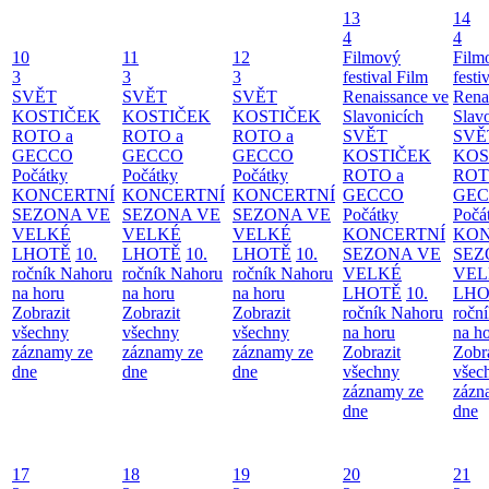
13
14
4
4
10
11
12
Filmový
Film
3
3
3
festival Film
festi
SVĚT
SVĚT
SVĚT
Renaissance ve
Rena
KOSTIČEK
KOSTIČEK
KOSTIČEK
Slavonicích
Slav
ROTO a
ROTO a
ROTO a
SVĚT
SVĚ
GECCO
GECCO
GECCO
KOSTIČEK
KOS
Počátky
Počátky
Počátky
ROTO a
ROT
KONCERTNÍ
KONCERTNÍ
KONCERTNÍ
GECCO
GE
SEZONA VE
SEZONA VE
SEZONA VE
Počátky
Počá
VELKÉ
VELKÉ
VELKÉ
KONCERTNÍ
KON
LHOTĚ
10.
LHOTĚ
10.
LHOTĚ
10.
SEZONA VE
SEZ
ročník Nahoru
ročník Nahoru
ročník Nahoru
VELKÉ
VEL
na horu
na horu
na horu
LHOTĚ
10.
LHO
Zobrazit
Zobrazit
Zobrazit
ročník Nahoru
ročn
všechny
všechny
všechny
na horu
na h
záznamy ze
záznamy ze
záznamy ze
Zobrazit
Zobr
dne
dne
dne
všechny
všec
záznamy ze
zázn
dne
dne
17
18
19
20
21