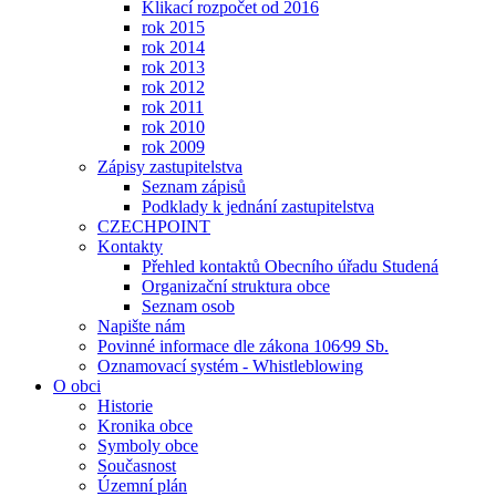
Klikací rozpočet od 2016
rok 2015
rok 2014
rok 2013
rok 2012
rok 2011
rok 2010
rok 2009
Zápisy zastupitelstva
Seznam zápisů
Podklady k jednání zastupitelstva
CZECHPOINT
Kontakty
Přehled kontaktů Obecního úřadu Studená
Organizační struktura obce
Seznam osob
Napište nám
Povinné informace dle zákona 106⁄99 Sb.
Oznamovací systém - Whistleblowing
O obci
Historie
Kronika obce
Symboly obce
Současnost
Územní plán