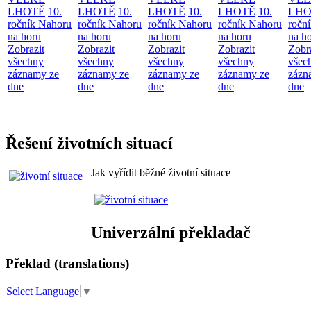
LHOTĚ
10.
LHOTĚ
10.
LHOTĚ
10.
LHOTĚ
10.
LHO
ročník Nahoru
ročník Nahoru
ročník Nahoru
ročník Nahoru
ročn
na horu
na horu
na horu
na horu
na h
Zobrazit
Zobrazit
Zobrazit
Zobrazit
Zobr
všechny
všechny
všechny
všechny
všec
záznamy ze
záznamy ze
záznamy ze
záznamy ze
zázn
dne
dne
dne
dne
dne
Řešení životních situací
Jak vyřídit běžné životní situace
Univerzální překladač
Překlad (translations)
Select Language
▼