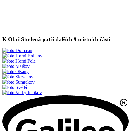
K Obci Studená patří dalších 9 místních částí
Domašín
Horní Bolíkov
Horní Pole
Maršov
Olšany
Skrýchov
Sumrakov
Světlá
Velký Jeníkov