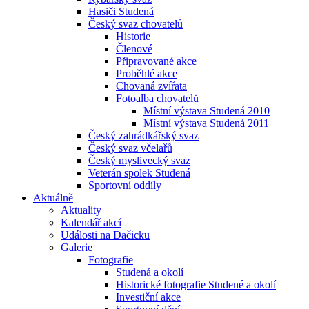
Hasiči Studená
Český svaz chovatelů
Historie
Členové
Připravované akce
Proběhlé akce
Chovaná zvířata
Fotoalba chovatelů
Místní výstava Studená 2010
Místní výstava Studená 2011
Český zahrádkářský svaz
Český svaz včelařů
Český myslivecký svaz
Veterán spolek Studená
Sportovní oddíly
Aktuálně
Aktuality
Kalendář akcí
Události na Dačicku
Galerie
Fotografie
Studená a okolí
Historické fotografie Studené a okolí
Investiční akce