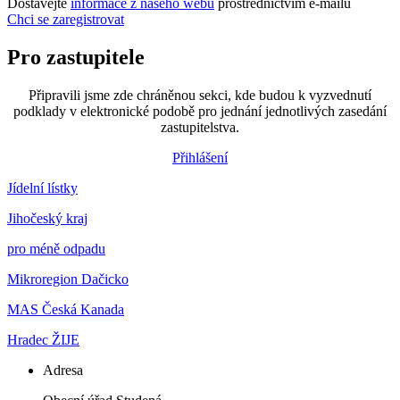
Dostávejte
informace z našeho webu
prostřednictvím e-mailů
Chci se zaregistrovat
Pro zastupitele
Připravili jsme zde chráněnou sekci, kde budou k vyzvednutí
podklady v elektronické podobě pro jednání jednotlivých zasedání
zastupitelstva.
Přihlášení
Jídelní lístky
Jihočeský kraj
pro méně odpadu
Mikroregion Dačicko
MAS Česká Kanada
Hradec ŽIJE
Adresa