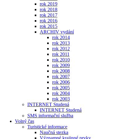
rok 2019
rok 2018
rok 2017
rok 2016
rok 2015
ARCHIV vydání
rok 2014
rok 2013
rok 2012
rok 2011
rok 2010
rok 2009
rok 2008
rok 2007
rok 2006
rok 2005
rok 2004
rok 2003
INTERNET Studená
INTERNET Studená
SMS informační služba
Volný čas
Turistické informace
Naučná stezka
Významné krajinné prvky