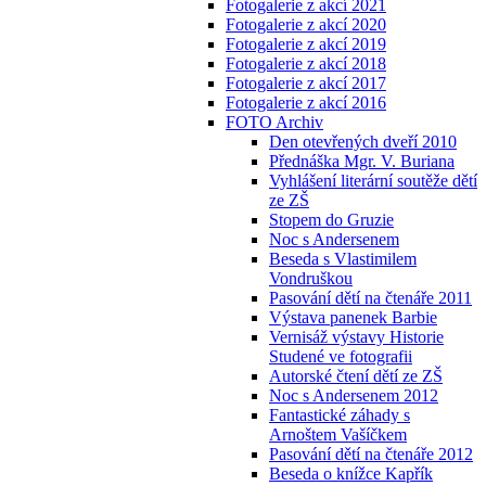
Fotogalerie z akcí 2021
Fotogalerie z akcí 2020
Fotogalerie z akcí 2019
Fotogalerie z akcí 2018
Fotogalerie z akcí 2017
Fotogalerie z akcí 2016
FOTO Archiv
Den otevřených dveří 2010
Přednáška Mgr. V. Buriana
Vyhlášení literární soutěže dětí
ze ZŠ
Stopem do Gruzie
Noc s Andersenem
Beseda s Vlastimilem
Vondruškou
Pasování dětí na čtenáře 2011
Výstava panenek Barbie
Vernisáž výstavy Historie
Studené ve fotografii
Autorské čtení dětí ze ZŠ
Noc s Andersenem 2012
Fantastické záhady s
Arnoštem Vašíčkem
Pasování dětí na čtenáře 2012
Beseda o knížce Kapřík