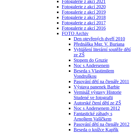
Fotogalerie z akcí 2021
Fotogalerie z akcí 2020
Fotogalerie z akcí 2019
Fotogalerie z akcí 2018
Fotogalerie z akcí 2017
Fotogalerie z akcí 2016
FOTO Archiv
Den otevřených dveří 2010
Přednáška Mgr. V. Buriana
Vyhlášení literární soutěže dětí
ze ZŠ
Stopem do Gruzie
Noc s Andersenem
Beseda s Vlastimilem
Vondruškou
Pasování dětí na čtenáře 2011
Výstava panenek Barbie
Vernisáž výstavy Historie
Studené ve fotografii
Autorské čtení dětí ze ZŠ
Noc s Andersenem 2012
Fantastické záhady s
Arnoštem Vašíčkem
Pasování dětí na čtenáře 2012
Beseda o knížce Kapřík