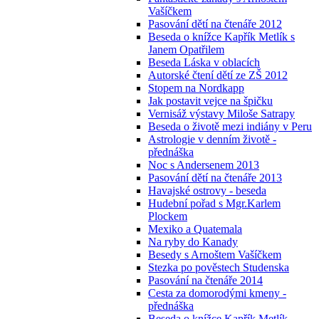
Vašíčkem
Pasování dětí na čtenáře 2012
Beseda o knížce Kapřík Metlík s
Janem Opatřilem
Beseda Láska v oblacích
Autorské čtení dětí ze ZŠ 2012
Stopem na Nordkapp
Jak postavit vejce na špičku
Vernisáž výstavy Miloše Satrapy
Beseda o životě mezi indiány v Peru
Astrologie v denním životě -
přednáška
Noc s Andersenem 2013
Pasování dětí na čtenáře 2013
Havajské ostrovy - beseda
Hudební pořad s Mgr.Karlem
Plockem
Mexiko a Quatemala
Na ryby do Kanady
Besedy s Arnoštem Vašíčkem
Stezka po pověstech Studenska
Pasování na čtenáře 2014
Cesta za domorodými kmeny -
přednáška
Beseda o knížce Kapřík Metlík