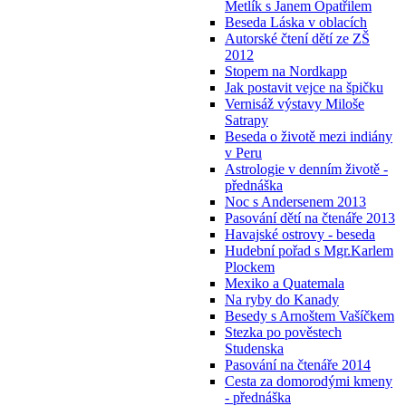
Metlík s Janem Opatřilem
Beseda Láska v oblacích
Autorské čtení dětí ze ZŠ
2012
Stopem na Nordkapp
Jak postavit vejce na špičku
Vernisáž výstavy Miloše
Satrapy
Beseda o životě mezi indiány
v Peru
Astrologie v denním životě -
přednáška
Noc s Andersenem 2013
Pasování dětí na čtenáře 2013
Havajské ostrovy - beseda
Hudební pořad s Mgr.Karlem
Plockem
Mexiko a Quatemala
Na ryby do Kanady
Besedy s Arnoštem Vašíčkem
Stezka po pověstech
Studenska
Pasování na čtenáře 2014
Cesta za domorodými kmeny
- přednáška