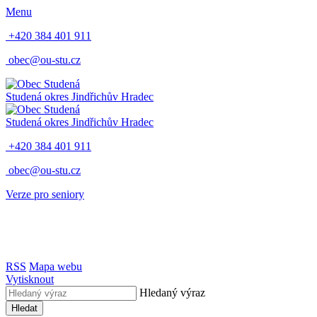
Menu
+420 384 401 911
obec@ou-stu.cz
Studená
okres Jindřichův Hradec
Studená
okres Jindřichův Hradec
+420 384 401 911
obec@ou-stu.cz
Verze pro seniory
RSS
Mapa webu
Vytisknout
Hledaný výraz
Hledat