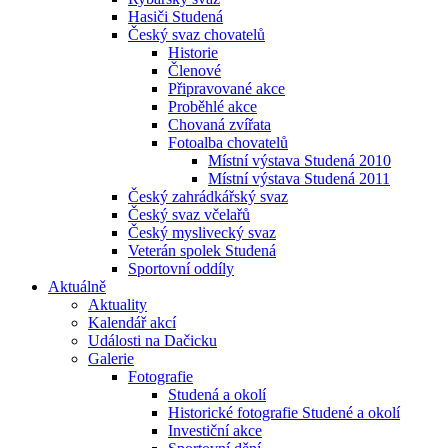
Hasiči Studená
Český svaz chovatelů
Historie
Členové
Připravované akce
Proběhlé akce
Chovaná zvířata
Fotoalba chovatelů
Místní výstava Studená 2010
Místní výstava Studená 2011
Český zahrádkářský svaz
Český svaz včelařů
Český myslivecký svaz
Veterán spolek Studená
Sportovní oddíly
Aktuálně
Aktuality
Kalendář akcí
Události na Dačicku
Galerie
Fotografie
Studená a okolí
Historické fotografie Studené a okolí
Investiční akce