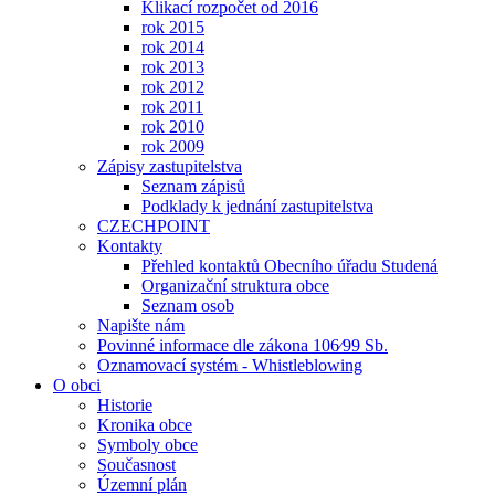
Klikací rozpočet od 2016
rok 2015
rok 2014
rok 2013
rok 2012
rok 2011
rok 2010
rok 2009
Zápisy zastupitelstva
Seznam zápisů
Podklady k jednání zastupitelstva
CZECHPOINT
Kontakty
Přehled kontaktů Obecního úřadu Studená
Organizační struktura obce
Seznam osob
Napište nám
Povinné informace dle zákona 106⁄99 Sb.
Oznamovací systém - Whistleblowing
O obci
Historie
Kronika obce
Symboly obce
Současnost
Územní plán