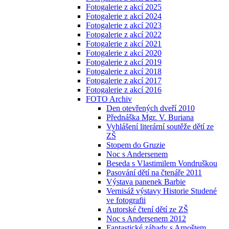
Fotogalerie z akcí 2025
Fotogalerie z akcí 2024
Fotogalerie z akcí 2023
Fotogalerie z akcí 2022
Fotogalerie z akcí 2021
Fotogalerie z akcí 2020
Fotogalerie z akcí 2019
Fotogalerie z akcí 2018
Fotogalerie z akcí 2017
Fotogalerie z akcí 2016
FOTO Archiv
Den otevřených dveří 2010
Přednáška Mgr. V. Buriana
Vyhlášení literární soutěže dětí ze
ZŠ
Stopem do Gruzie
Noc s Andersenem
Beseda s Vlastimilem Vondruškou
Pasování dětí na čtenáře 2011
Výstava panenek Barbie
Vernisáž výstavy Historie Studené
ve fotografii
Autorské čtení dětí ze ZŠ
Noc s Andersenem 2012
Fantastické záhady s Arnoštem