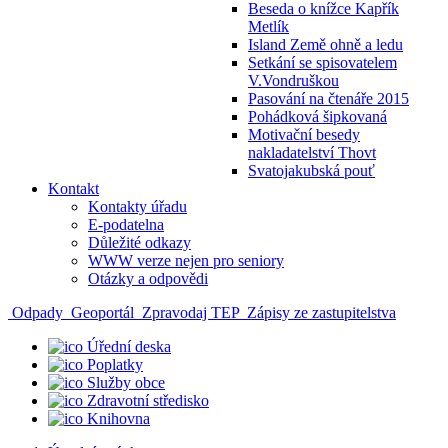
Beseda o knížce Kapřík
Metlík
Island Země ohně a ledu
Setkání se spisovatelem
V.Vondruškou
Pasování na čtenáře 2015
Pohádková šipkovaná
Motivační besedy
nakladatelství Thovt
Svatojakubská pouť
Kontakt
Kontakty úřadu
E-podatelna
Důležité odkazy
WWW verze nejen pro seniory
Otázky a odpovědi
Odpady
Geoportál
Zpravodaj TEP
Zápisy ze zastupitelstva
Úřední deska
Poplatky
Služby obce
Zdravotní středisko
Knihovna