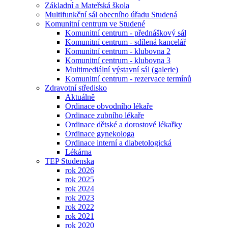
Základní a Mateřská škola
Multifunkční sál obecního úřadu Studená
Komunitní centrum ve Studené
Komunitní centrum - přednáškový sál
Komunitní centrum - sdílená kancelář
Komunitní centrum - klubovna 2
Komunitní centrum - klubovna 3
Multimediální výstavní sál (galerie)
Komunitní centrum - rezervace termínů
Zdravotní středisko
Aktuálně
Ordinace obvodního lékaře
Ordinace zubního lékaře
Ordinace dětské a dorostové lékařky
Ordinace gynekologa
Ordinace interní a diabetologická
Lékárna
TEP Studenska
rok 2026
rok 2025
rok 2024
rok 2023
rok 2022
rok 2021
rok 2020