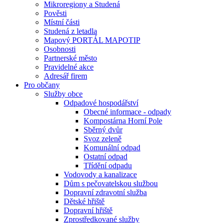
Mikroregiony a Studená
Pověsti
Místní části
Studená z letadla
Mapový PORTÁL MAPOTIP
Osobnosti
Partnerské město
Pravidelné akce
Adresář firem
Pro občany
Služby obce
Odpadové hospodářství
Obecné informace - odpady
Kompostárna Horní Pole
Sběrný dvůr
Svoz zeleně
Komunální odpad
Ostatní odpad
Třídění odpadu
Vodovody a kanalizace
Dům s pečovatelskou službou
Dopravní zdravotní služba
Dětské hřiště
Dopravní hřiště
Zprostředkované služby