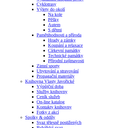
Cyklotrasy
Výlety do okolí
Na kole
Pěšky
Autem
S dětmi
Pamětihodnosti a příroda
Hrady a zámky
Koupání a relaxace
Církevní památky
Technické památky
Přírodní zajímavosti
Zimní sporty
Ubytování a stravování
Propagační materiály
Knihovna Vlasty Javořické
Výpůjční doba
Služby knihovny
Ceník služeb
On-line katalog
Kontakty knihovny
Fotky z akcí
Spolky & oddíly
Svaz tělesně postižených
Rybářský svaz