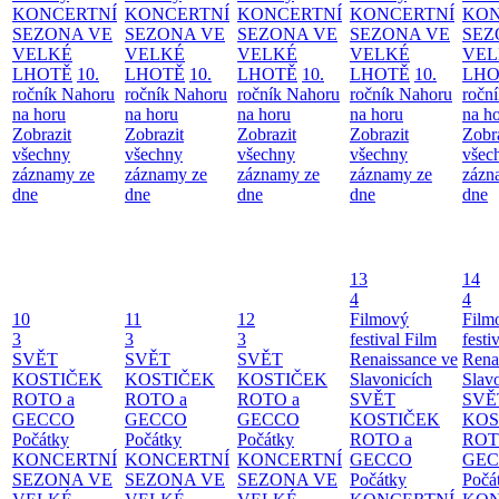
KONCERTNÍ
KONCERTNÍ
KONCERTNÍ
KONCERTNÍ
KON
SEZONA VE
SEZONA VE
SEZONA VE
SEZONA VE
SEZ
VELKÉ
VELKÉ
VELKÉ
VELKÉ
VEL
LHOTĚ
10.
LHOTĚ
10.
LHOTĚ
10.
LHOTĚ
10.
LHO
ročník Nahoru
ročník Nahoru
ročník Nahoru
ročník Nahoru
ročn
na horu
na horu
na horu
na horu
na h
Zobrazit
Zobrazit
Zobrazit
Zobrazit
Zobr
všechny
všechny
všechny
všechny
všec
záznamy ze
záznamy ze
záznamy ze
záznamy ze
zázn
dne
dne
dne
dne
dne
13
14
4
4
10
11
12
Filmový
Film
3
3
3
festival Film
festi
SVĚT
SVĚT
SVĚT
Renaissance ve
Rena
KOSTIČEK
KOSTIČEK
KOSTIČEK
Slavonicích
Slav
ROTO a
ROTO a
ROTO a
SVĚT
SVĚ
GECCO
GECCO
GECCO
KOSTIČEK
KOS
Počátky
Počátky
Počátky
ROTO a
ROT
KONCERTNÍ
KONCERTNÍ
KONCERTNÍ
GECCO
GE
SEZONA VE
SEZONA VE
SEZONA VE
Počátky
Počá