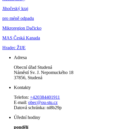
Jihočeský kraj
pro méně odpadu
Mikroregion Dačicko
MAS Česká Kanada
Hradec ŽIJE
Adresa
Obecní úřad Studená
Náměstí Sv. J. Nepomuckého 18
37856, Studená
Kontakty
Telefon:
+420384401911
E-mail:
obec@ou-stu.cz
Datová schránka: ni8b29p
Úřední hodiny
pondělí