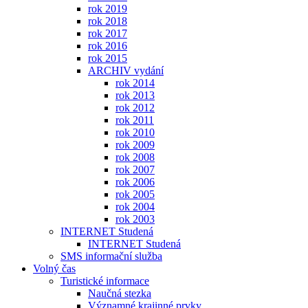
rok 2019
rok 2018
rok 2017
rok 2016
rok 2015
ARCHIV vydání
rok 2014
rok 2013
rok 2012
rok 2011
rok 2010
rok 2009
rok 2008
rok 2007
rok 2006
rok 2005
rok 2004
rok 2003
INTERNET Studená
INTERNET Studená
SMS informační služba
Volný čas
Turistické informace
Naučná stezka
Významné krajinné prvky