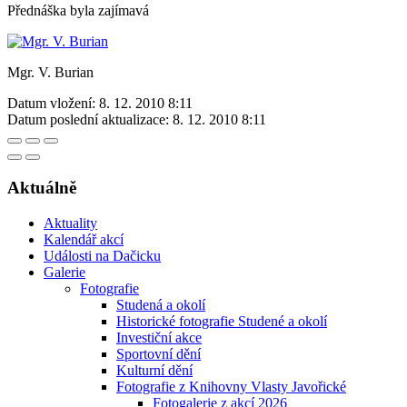
Přednáška byla zajímavá
Mgr. V. Burian
Datum vložení:
8. 12. 2010 8:11
Datum poslední aktualizace:
8. 12. 2010 8:11
Aktuálně
Aktuality
Kalendář akcí
Události na Dačicku
Galerie
Fotografie
Studená a okolí
Historické fotografie Studené a okolí
Investiční akce
Sportovní dění
Kulturní dění
Fotografie z Knihovny Vlasty Javořické
Fotogalerie z akcí 2026