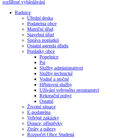
rozšířené vyhledávání
Radnice
Úřední deska
Podatelna obce
Matriční úřad
Stavební úřad
Správa poplatků
Ostatní agenda úřadu
Poplatky obce
Popelnice
Psi
Služby administrativní
Služby technické
Vodné a stočné
Hřbitovní služby
Užívání veřejného prostranství
Rekreační pobyt
Ostatní
Životní situace
E-podatelna
Veřejné zakázky
Dotace, příspěvky
Ztráty a nálezy
Rozpočet Obce Studená