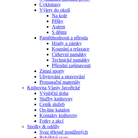
Cyklotrasy
Výlety do okolí
Na kole
Pěšky
Autem
S dětmi
Pamětihodnosti a příroda
Hrady a zámky
Koupání a relaxace
Církevní památky
Technické památky
Přírodní zajímavosti
Zimní sporty
Ubytování a stravování
Propagační materiály
Knihovna Vlasty Javořické
Výpůjční doba
Služby knihovny
Ceník služeb
On-line katalog
Kontakty knihovny
Fotky z akcí
Spolky & oddíly
Svaz tělesně postižených
Rybářský svaz