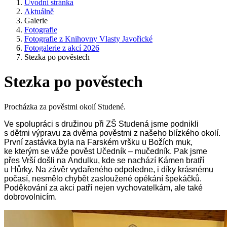
Úvodní stránka
Aktuálně
Galerie
Fotografie
Fotografie z Knihovny Vlasty Javořické
Fotogalerie z akcí 2026
Stezka po pověstech
Stezka po pověstech
Procházka za pověstmi okolí Studené.
Ve spolupráci s družinou při ZŠ Studená jsme podnikli
s dětmi výpravu za dvěma pověstmi z našeho blízkého okolí.
První zastávka byla na Farském vršku u Božích muk,
ke kterým se váže pověst Učedník – mučedník. Pak jsme
přes Vrší došli na Andulku, kde se nachází Kámen bratří
u Hůrky. Na závěr vydařeného odpoledne, i díky krásnému
počasí, nesmělo chybět zasloužené opékání špekáčků.
Poděkování za akci patří nejen vychovatelkám, ale také
dobrovolnicím.