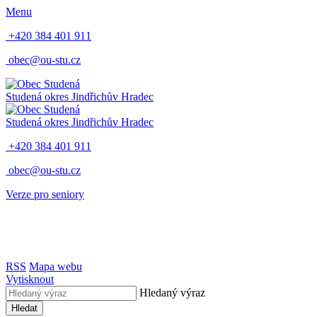
Menu
+420 384 401 911
obec@ou-stu.cz
Studená
okres Jindřichův Hradec
Studená
okres Jindřichův Hradec
+420 384 401 911
obec@ou-stu.cz
Verze pro seniory
RSS
Mapa webu
Vytisknout
Hledaný výraz
Hledat