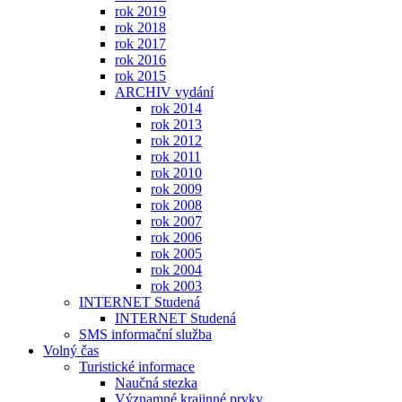
rok 2019
rok 2018
rok 2017
rok 2016
rok 2015
ARCHIV vydání
rok 2014
rok 2013
rok 2012
rok 2011
rok 2010
rok 2009
rok 2008
rok 2007
rok 2006
rok 2005
rok 2004
rok 2003
INTERNET Studená
INTERNET Studená
SMS informační služba
Volný čas
Turistické informace
Naučná stezka
Významné krajinné prvky