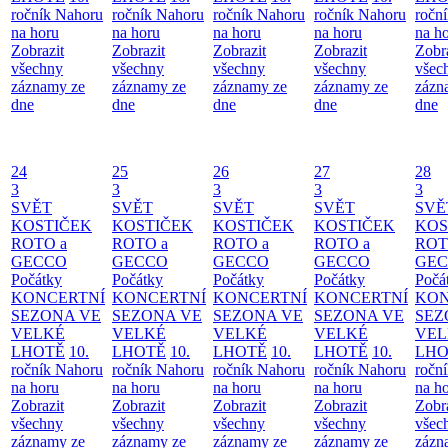
ročník Nahoru
ročník Nahoru
ročník Nahoru
ročník Nahoru
ročn
na horu
na horu
na horu
na horu
na h
Zobrazit
Zobrazit
Zobrazit
Zobrazit
Zobr
všechny
všechny
všechny
všechny
všec
záznamy ze
záznamy ze
záznamy ze
záznamy ze
zázn
dne
dne
dne
dne
dne
24
25
26
27
28
3
3
3
3
3
SVĚT
SVĚT
SVĚT
SVĚT
SVĚ
KOSTIČEK
KOSTIČEK
KOSTIČEK
KOSTIČEK
KOS
ROTO a
ROTO a
ROTO a
ROTO a
ROT
GECCO
GECCO
GECCO
GECCO
GE
Počátky
Počátky
Počátky
Počátky
Počá
KONCERTNÍ
KONCERTNÍ
KONCERTNÍ
KONCERTNÍ
KON
SEZONA VE
SEZONA VE
SEZONA VE
SEZONA VE
SEZ
VELKÉ
VELKÉ
VELKÉ
VELKÉ
VEL
LHOTĚ
10.
LHOTĚ
10.
LHOTĚ
10.
LHOTĚ
10.
LHO
ročník Nahoru
ročník Nahoru
ročník Nahoru
ročník Nahoru
ročn
na horu
na horu
na horu
na horu
na h
Zobrazit
Zobrazit
Zobrazit
Zobrazit
Zobr
všechny
všechny
všechny
všechny
všec
záznamy ze
záznamy ze
záznamy ze
záznamy ze
zázn