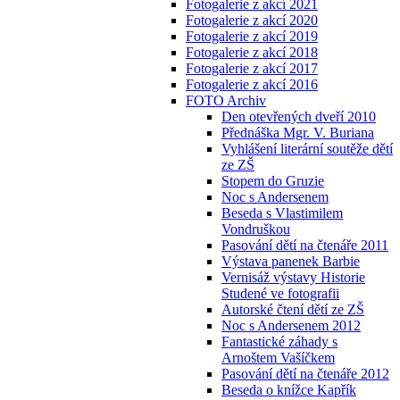
Fotogalerie z akcí 2021
Fotogalerie z akcí 2020
Fotogalerie z akcí 2019
Fotogalerie z akcí 2018
Fotogalerie z akcí 2017
Fotogalerie z akcí 2016
FOTO Archiv
Den otevřených dveří 2010
Přednáška Mgr. V. Buriana
Vyhlášení literární soutěže dětí
ze ZŠ
Stopem do Gruzie
Noc s Andersenem
Beseda s Vlastimilem
Vondruškou
Pasování dětí na čtenáře 2011
Výstava panenek Barbie
Vernisáž výstavy Historie
Studené ve fotografii
Autorské čtení dětí ze ZŠ
Noc s Andersenem 2012
Fantastické záhady s
Arnoštem Vašíčkem
Pasování dětí na čtenáře 2012
Beseda o knížce Kapřík