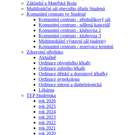
Základní a Mateřská škola
Multifunkční sál obecního úřadu Studená
Komunitní centrum ve Studené
Komunitní centrum - přednáškový sál
Komunitní centrum - sdílená kancelář
Komunitní centrum - klubovna 2
Komunitní centrum - klubovna 3
Multimediální výstavní sál (galerie)
Komunitní centrum - rezervace termínů
Zdravotní středisko
Aktuálně
Ordinace obvodního lékaře
Ordinace zubního lékaře
Ordinace dětské a dorostové lékařky
Ordinace gynekologa
Ordinace interní a diabetologická
Lékárna
TEP Studenska
rok 2026
rok 2025
rok 2024
rok 2023
rok 2022
rok 2021
rok 2020