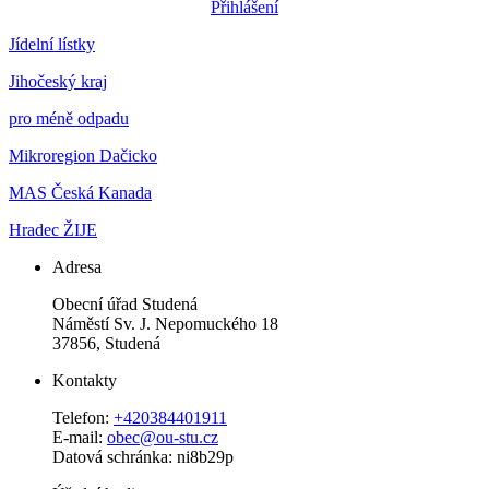
Přihlášení
Jídelní lístky
Jihočeský kraj
pro méně odpadu
Mikroregion Dačicko
MAS Česká Kanada
Hradec ŽIJE
Adresa
Obecní úřad Studená
Náměstí Sv. J. Nepomuckého 18
37856, Studená
Kontakty
Telefon:
+420384401911
E-mail:
obec@ou-stu.cz
Datová schránka: ni8b29p