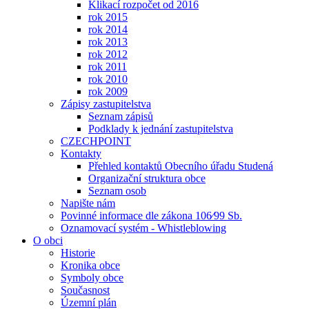
Klikací rozpočet od 2016
rok 2015
rok 2014
rok 2013
rok 2012
rok 2011
rok 2010
rok 2009
Zápisy zastupitelstva
Seznam zápisů
Podklady k jednání zastupitelstva
CZECHPOINT
Kontakty
Přehled kontaktů Obecního úřadu Studená
Organizační struktura obce
Seznam osob
Napište nám
Povinné informace dle zákona 106⁄99 Sb.
Oznamovací systém - Whistleblowing
O obci
Historie
Kronika obce
Symboly obce
Současnost
Územní plán