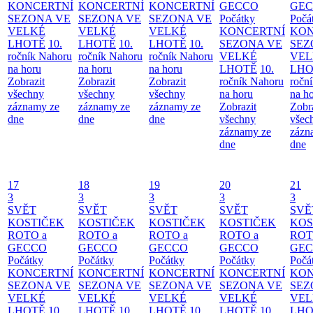
KONCERTNÍ
KONCERTNÍ
KONCERTNÍ
GECCO
GE
SEZONA VE
SEZONA VE
SEZONA VE
Počátky
Počá
VELKÉ
VELKÉ
VELKÉ
KONCERTNÍ
KON
LHOTĚ
10.
LHOTĚ
10.
LHOTĚ
10.
SEZONA VE
SEZ
ročník Nahoru
ročník Nahoru
ročník Nahoru
VELKÉ
VEL
na horu
na horu
na horu
LHOTĚ
10.
LHO
Zobrazit
Zobrazit
Zobrazit
ročník Nahoru
ročn
všechny
všechny
všechny
na horu
na h
záznamy ze
záznamy ze
záznamy ze
Zobrazit
Zobr
dne
dne
dne
všechny
všec
záznamy ze
zázn
dne
dne
17
18
19
20
21
3
3
3
3
3
SVĚT
SVĚT
SVĚT
SVĚT
SVĚ
KOSTIČEK
KOSTIČEK
KOSTIČEK
KOSTIČEK
KOS
ROTO a
ROTO a
ROTO a
ROTO a
ROT
GECCO
GECCO
GECCO
GECCO
GE
Počátky
Počátky
Počátky
Počátky
Počá
KONCERTNÍ
KONCERTNÍ
KONCERTNÍ
KONCERTNÍ
KON
SEZONA VE
SEZONA VE
SEZONA VE
SEZONA VE
SEZ
VELKÉ
VELKÉ
VELKÉ
VELKÉ
VEL
LHOTĚ
10.
LHOTĚ
10.
LHOTĚ
10.
LHOTĚ
10.
LHO