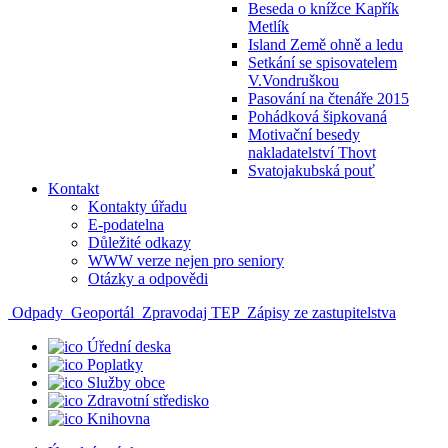
Beseda o knížce Kapřík
Metlík
Island Země ohně a ledu
Setkání se spisovatelem
V.Vondruškou
Pasování na čtenáře 2015
Pohádková šipkovaná
Motivační besedy
nakladatelství Thovt
Svatojakubská pouť
Kontakt
Kontakty úřadu
E-podatelna
Důležité odkazy
WWW verze nejen pro seniory
Otázky a odpovědi
Odpady
Geoportál
Zpravodaj TEP
Zápisy ze zastupitelstva
Úřední deska
Poplatky
Služby obce
Zdravotní středisko
Knihovna