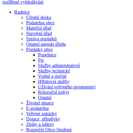
rozšířené vyhledávání
Radnice
Úřední deska
Podatelna obce
Matriční úřad
Stavební úřad
Správa poplatků
Ostatní agenda úřadu
Poplatky obce
Popelnice
Psi
Služby administrativní
Služby technické
Vodné a stočné
Hřbitovní služby
Užívání veřejného prostranství
Rekreační pobyt
Ostatní
Životní situace
E-podatelna
Veřejné zakázky
Dotace, příspěvky
Ztráty a nálezy
Rozpočet Obce Studená