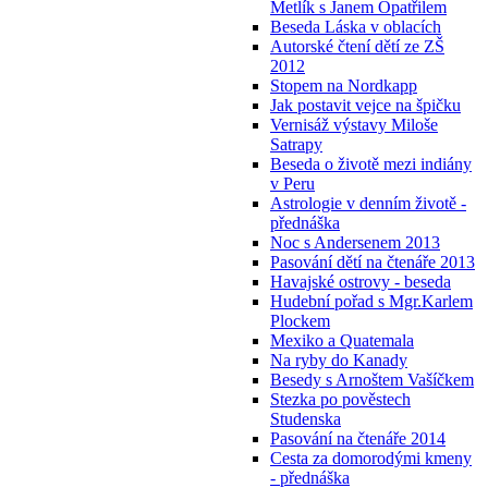
Metlík s Janem Opatřilem
Beseda Láska v oblacích
Autorské čtení dětí ze ZŠ
2012
Stopem na Nordkapp
Jak postavit vejce na špičku
Vernisáž výstavy Miloše
Satrapy
Beseda o životě mezi indiány
v Peru
Astrologie v denním životě -
přednáška
Noc s Andersenem 2013
Pasování dětí na čtenáře 2013
Havajské ostrovy - beseda
Hudební pořad s Mgr.Karlem
Plockem
Mexiko a Quatemala
Na ryby do Kanady
Besedy s Arnoštem Vašíčkem
Stezka po pověstech
Studenska
Pasování na čtenáře 2014
Cesta za domorodými kmeny
- přednáška