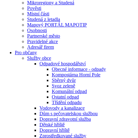
Mikroregiony a Studená
Pověsti
Místní části
Studená z letadla
Mapový PORTÁL MAPOTIP
Osobnosti
Partnerské město
Pravidelné akce
Adresář firem
Pro občany
Služby obce
Odpadové hospodářství
Obecné informace - odpady
Kompostárna Horní Pole
Sběrný dvůr
Svoz zeleně
Komunální odpad
Ostatní odpad
Třídění odpadu
Vodovody a kanalizace
Dům s pečovatelskou službou
Dopravní zdravotní služba
Dětské hřiště
Dopravní hřiště
Zprostředkované služby