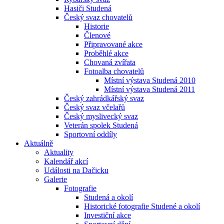
Hasiči Studená
Český svaz chovatelů
Historie
Členové
Připravované akce
Proběhlé akce
Chovaná zvířata
Fotoalba chovatelů
Místní výstava Studená 2010
Místní výstava Studená 2011
Český zahrádkářský svaz
Český svaz včelařů
Český myslivecký svaz
Veterán spolek Studená
Sportovní oddíly
Aktuálně
Aktuality
Kalendář akcí
Události na Dačicku
Galerie
Fotografie
Studená a okolí
Historické fotografie Studené a okolí
Investiční akce