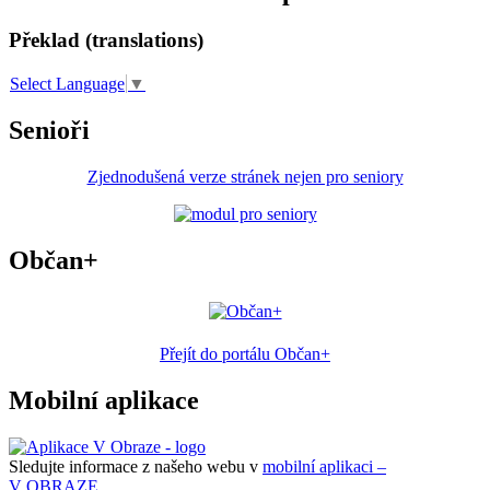
Překlad (translations)
Select Language
▼
Senioři
Zjednodušená verze stránek nejen pro seniory
Občan+
Přejít do portálu Občan+
Mobilní aplikace
Sledujte informace z našeho webu v
mobilní aplikaci –
V OBRAZE.