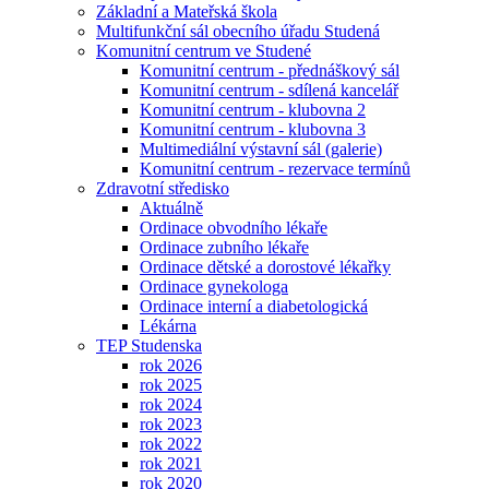
Základní a Mateřská škola
Multifunkční sál obecního úřadu Studená
Komunitní centrum ve Studené
Komunitní centrum - přednáškový sál
Komunitní centrum - sdílená kancelář
Komunitní centrum - klubovna 2
Komunitní centrum - klubovna 3
Multimediální výstavní sál (galerie)
Komunitní centrum - rezervace termínů
Zdravotní středisko
Aktuálně
Ordinace obvodního lékaře
Ordinace zubního lékaře
Ordinace dětské a dorostové lékařky
Ordinace gynekologa
Ordinace interní a diabetologická
Lékárna
TEP Studenska
rok 2026
rok 2025
rok 2024
rok 2023
rok 2022
rok 2021
rok 2020