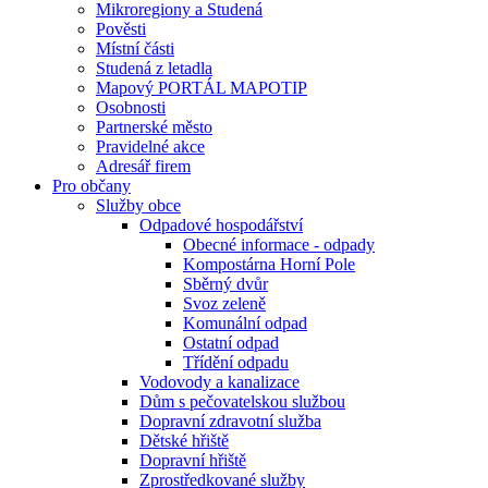
Mikroregiony a Studená
Pověsti
Místní části
Studená z letadla
Mapový PORTÁL MAPOTIP
Osobnosti
Partnerské město
Pravidelné akce
Adresář firem
Pro občany
Služby obce
Odpadové hospodářství
Obecné informace - odpady
Kompostárna Horní Pole
Sběrný dvůr
Svoz zeleně
Komunální odpad
Ostatní odpad
Třídění odpadu
Vodovody a kanalizace
Dům s pečovatelskou službou
Dopravní zdravotní služba
Dětské hřiště
Dopravní hřiště
Zprostředkované služby