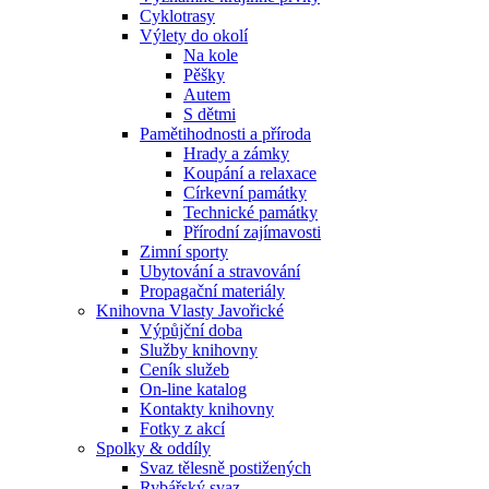
Cyklotrasy
Výlety do okolí
Na kole
Pěšky
Autem
S dětmi
Pamětihodnosti a příroda
Hrady a zámky
Koupání a relaxace
Církevní památky
Technické památky
Přírodní zajímavosti
Zimní sporty
Ubytování a stravování
Propagační materiály
Knihovna Vlasty Javořické
Výpůjční doba
Služby knihovny
Ceník služeb
On-line katalog
Kontakty knihovny
Fotky z akcí
Spolky & oddíly
Svaz tělesně postižených
Rybářský svaz