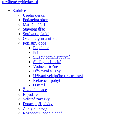
rozšířené vyhledávání
Radnice
Úřední deska
Podatelna obce
Matriční úřad
Stavební úřad
Správa poplatků
Ostatní agenda úřadu
Poplatky obce
Popelnice
Psi
Služby administrativní
Služby technické
Vodné a stočné
Hřbitovní služby
Užívání veřejného prostranství
Rekreační pobyt
Ostatní
Životní situace
E-podatelna
Veřejné zakázky
Dotace, příspěvky
Ztráty a nálezy
Rozpočet Obce Studená