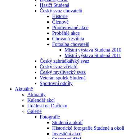
Hasiči Studená
Český svaz chovatelů
Historie
Členové
Připravované akce
Proběhlé akce
Chovaná zvířata
Fotoalba chovatelů
Místní výstava Studená 2010
Místní výstava Studená 2011
Český zahrádkářský svaz
Český svaz včelařů
Český myslivecký svaz
Veterán spolek Studená
Sportovní oddíly
Aktuálně
Aktuality
Kalendář akcí
Události na Dačicku
Galerie
Fotografie
Studená a okolí
Historické fotografie Studené a okolí
Investiční akce