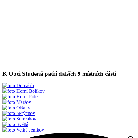
K Obci Studená patří dalších 9 místních částí
Domašín
Horní Bolíkov
Horní Pole
Maršov
Olšany
Skrýchov
Sumrakov
Světlá
Velký Jeníkov