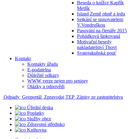
Beseda o knížce Kapřík
Metlík
Island Země ohně a ledu
Setkání se spisovatelem
V.Vondruškou
Pasování na čtenáře 2015
Pohádková šipkovaná
Motivační besedy
nakladatelství Thovt
Svatojakubská pouť
Kontakt
Kontakty úřadu
E-podatelna
Důležité odkazy
WWW verze nejen pro seniory
Otázky a odpovědi
Odpady
Geoportál
Zpravodaj TEP
Zápisy ze zastupitelstva
Úřední deska
Poplatky
Služby obce
Zdravotní středisko
Knihovna