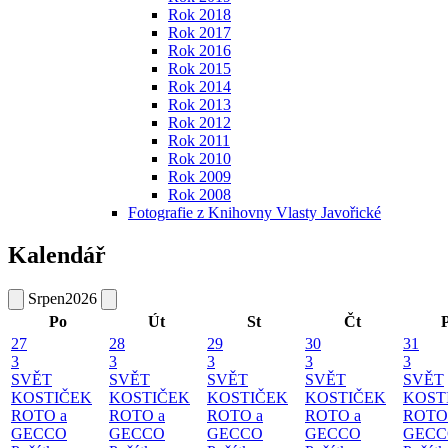
Rok 2018
Rok 2017
Rok 2016
Rok 2015
Rok 2014
Rok 2013
Rok 2012
Rok 2011
Rok 2010
Rok 2009
Rok 2008
Fotografie z Knihovny Vlasty Javořické
Kalendář
Srpen
2026
Po
Út
St
Čt
27
28
29
30
31
3
3
3
3
3
SVĚT
SVĚT
SVĚT
SVĚT
SVĚT
KOSTIČEK
KOSTIČEK
KOSTIČEK
KOSTIČEK
KOST
ROTO a
ROTO a
ROTO a
ROTO a
ROTO
GECCO
GECCO
GECCO
GECCO
GECC