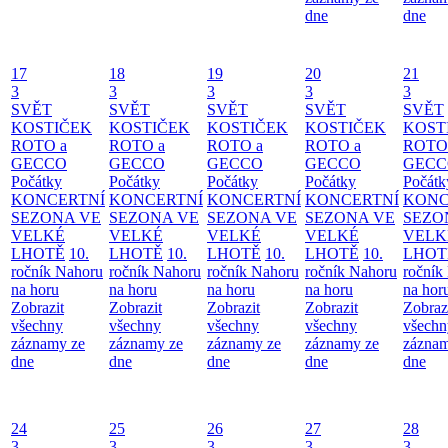
dne
dne
17
18
19
20
21
3
3
3
3
3
SVĚT
SVĚT
SVĚT
SVĚT
SVĚT
KOSTIČEK
KOSTIČEK
KOSTIČEK
KOSTIČEK
KOST
ROTO a
ROTO a
ROTO a
ROTO a
ROTO
GECCO
GECCO
GECCO
GECCO
GECC
Počátky
Počátky
Počátky
Počátky
Počátk
KONCERTNÍ
KONCERTNÍ
KONCERTNÍ
KONCERTNÍ
KONC
SEZONA VE
SEZONA VE
SEZONA VE
SEZONA VE
SEZO
VELKÉ
VELKÉ
VELKÉ
VELKÉ
VELK
LHOTĚ
10.
LHOTĚ
10.
LHOTĚ
10.
LHOTĚ
10.
LHOT
ročník Nahoru
ročník Nahoru
ročník Nahoru
ročník Nahoru
ročník
na horu
na horu
na horu
na horu
na hor
Zobrazit
Zobrazit
Zobrazit
Zobrazit
Zobraz
všechny
všechny
všechny
všechny
všechn
záznamy ze
záznamy ze
záznamy ze
záznamy ze
záznam
dne
dne
dne
dne
dne
24
25
26
27
28
3
3
3
3
3