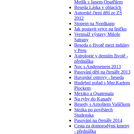
Metlík s Janem Opatřilem
Beseda Láska v oblacích
Autorské čtení dětí ze ZŠ
2012
Stopem na Nordkapp
Jak postavit vejce na špičku
Vernisáž výstavy Miloše
Satrapy
Beseda o životě mezi indiány
v Peru
Astrologie v denním životě -
přednáška
Noc s Andersenem 2013
Pasování dětí na čtenáře 2013
Havajské ostrovy - beseda
Hudební pořad s Mgr.Karlem
Plockem
Mexiko a Quatemala
Na ryby do Kanady
Besedy s Arnoštem Vašíčkem
Stezka po pověstech
Studenska
Pasování na čtenáře 2014
Cesta za domorodými kmeny
- přednáška