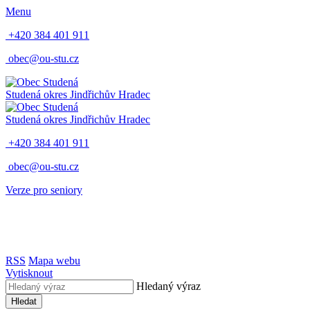
Menu
+420 384 401 911
obec@ou-stu.cz
Studená
okres Jindřichův Hradec
Studená
okres Jindřichův Hradec
+420 384 401 911
obec@ou-stu.cz
Verze pro seniory
RSS
Mapa webu
Vytisknout
Hledaný výraz
Hledat