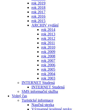
rok 2019
rok 2018
rok 2017
rok 2016
rok 2015
ARCHIV vydání
rok 2014
rok 2013
rok 2012
rok 2011
rok 2010
rok 2009
rok 2008
rok 2007
rok 2006
rok 2005
rok 2004
rok 2003
INTERNET Studená
INTERNET Studená
SMS informační služba
Volný čas
Turistické informace
Naučná stezka
Významné krajinné prvky