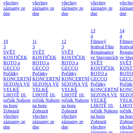
všechny
všechny
všechny
všechny
všechn
záznamy ze
záznamy ze
záznamy ze
záznamy ze
záznam
dne
dne
dne
dne
dne
13
14
4
4
10
11
12
Filmový
Filmo
3
3
3
festival Film
festiva
SVĚT
SVĚT
SVĚT
Renaissance
Renais
KOSTIČEK
KOSTIČEK
KOSTIČEK
ve Slavonicích
ve Sla
ROTO a
ROTO a
ROTO a
SVĚT
SVĚT
GECCO
GECCO
GECCO
KOSTIČEK
KOST
Počátky
Počátky
Počátky
ROTO a
ROTO
KONCERTNÍ
KONCERTNÍ
KONCERTNÍ
GECCO
GECC
SEZONA VE
SEZONA VE
SEZONA VE
Počátky
Počátk
VELKÉ
VELKÉ
VELKÉ
KONCERTNÍ
KONC
LHOTĚ
10.
LHOTĚ
10.
LHOTĚ
10.
SEZONA VE
SEZO
ročník Nahoru
ročník Nahoru
ročník Nahoru
VELKÉ
VELK
na horu
na horu
na horu
LHOTĚ
10.
LHOT
Zobrazit
Zobrazit
Zobrazit
ročník Nahoru
ročník
všechny
všechny
všechny
na horu
na hor
záznamy ze
záznamy ze
záznamy ze
Zobrazit
Zobraz
dne
dne
dne
všechny
všechn
záznamy ze
záznam