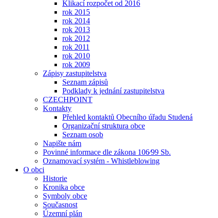
Klikací rozpočet od 2016
rok 2015
rok 2014
rok 2013
rok 2012
rok 2011
rok 2010
rok 2009
Zápisy zastupitelstva
Seznam zápisů
Podklady k jednání zastupitelstva
CZECHPOINT
Kontakty
Přehled kontaktů Obecního úřadu Studená
Organizační struktura obce
Seznam osob
Napište nám
Povinné informace dle zákona 106⁄99 Sb.
Oznamovací systém - Whistleblowing
O obci
Historie
Kronika obce
Symboly obce
Současnost
Územní plán