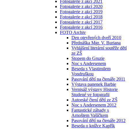
Fotogalerie z akcí 2021
Fotogalerie z akcí 2020
Fotogalerie z akcí 2019
Fotogalerie z akcí 2018
Fotogalerie z akcí 2017
Fotogalerie z akcí 2016
FOTO Archiv
Den otevřených dveří 2010
Přednáška Mgr. V. Buriana
Vyhlášení literární soutěže dětí
ze ZŠ
Stopem do Gruzie
Noc s Andersenem
Beseda s Vlastimilem
Vondruškou
Pasování dětí na čtenáře 2011
Výstava panenek Barbie
Vernisáž výstavy Historie
Studené ve fotografii
Autorské čtení dětí ze ZŠ
Noc s Andersenem 2012
Fantastické záhady s
Arnoštem Vašíčkem
Pasování dětí na čtenáře 2012
Beseda o knížce Kapřík