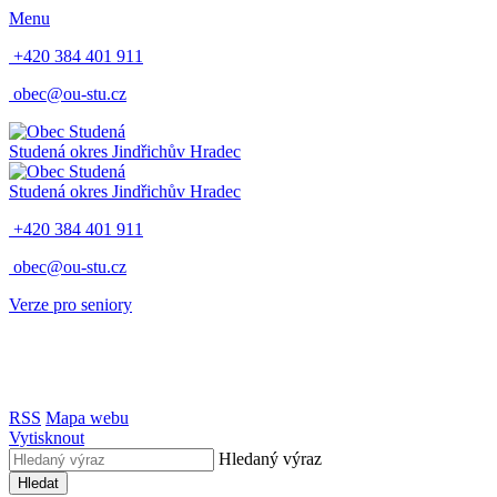
Menu
+420 384 401 911
obec@ou-stu.cz
Studená
okres Jindřichův Hradec
Studená
okres Jindřichův Hradec
+420 384 401 911
obec@ou-stu.cz
Verze pro seniory
RSS
Mapa webu
Vytisknout
Hledaný výraz
Hledat