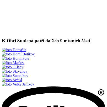
K Obci Studená patří dalších 9 místních částí
Domašín
Horní Bolíkov
Horní Pole
Maršov
Olšany
Skrýchov
Sumrakov
Světlá
Velký Jeníkov