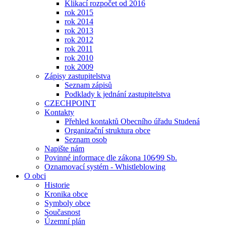
Klikací rozpočet od 2016
rok 2015
rok 2014
rok 2013
rok 2012
rok 2011
rok 2010
rok 2009
Zápisy zastupitelstva
Seznam zápisů
Podklady k jednání zastupitelstva
CZECHPOINT
Kontakty
Přehled kontaktů Obecního úřadu Studená
Organizační struktura obce
Seznam osob
Napište nám
Povinné informace dle zákona 106⁄99 Sb.
Oznamovací systém - Whistleblowing
O obci
Historie
Kronika obce
Symboly obce
Současnost
Územní plán