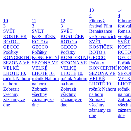
13
14
4
4
10
11
12
Filmový
Filmo
3
3
3
festival Film
festiva
SVĚT
SVĚT
SVĚT
Renaissance
Renais
KOSTIČEK
KOSTIČEK
KOSTIČEK
ve Slavonicích
ve Sla
ROTO a
ROTO a
ROTO a
SVĚT
SVĚT
GECCO
GECCO
GECCO
KOSTIČEK
KOST
Počátky
Počátky
Počátky
ROTO a
ROTO
KONCERTNÍ
KONCERTNÍ
KONCERTNÍ
GECCO
GECC
SEZONA VE
SEZONA VE
SEZONA VE
Počátky
Počátk
VELKÉ
VELKÉ
VELKÉ
KONCERTNÍ
KONC
LHOTĚ
10.
LHOTĚ
10.
LHOTĚ
10.
SEZONA VE
SEZO
ročník Nahoru
ročník Nahoru
ročník Nahoru
VELKÉ
VELK
na horu
na horu
na horu
LHOTĚ
10.
LHOT
Zobrazit
Zobrazit
Zobrazit
ročník Nahoru
ročník
všechny
všechny
všechny
na horu
na hor
záznamy ze
záznamy ze
záznamy ze
Zobrazit
Zobraz
dne
dne
dne
všechny
všechn
záznamy ze
záznam
dne
dne