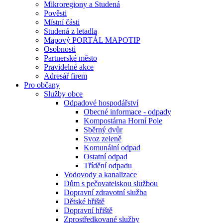
Mikroregiony a Studená
Pověsti
Místní části
Studená z letadla
Mapový PORTÁL MAPOTIP
Osobnosti
Partnerské město
Pravidelné akce
Adresář firem
Pro občany
Služby obce
Odpadové hospodářství
Obecné informace - odpady
Kompostárna Horní Pole
Sběrný dvůr
Svoz zeleně
Komunální odpad
Ostatní odpad
Třídění odpadu
Vodovody a kanalizace
Dům s pečovatelskou službou
Dopravní zdravotní služba
Dětské hřiště
Dopravní hřiště
Zprostředkované služby