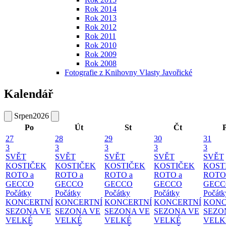
Rok 2014
Rok 2013
Rok 2012
Rok 2011
Rok 2010
Rok 2009
Rok 2008
Fotografie z Knihovny Vlasty Javořické
Kalendář
Srpen
2026
Po
Út
St
Čt
27
28
29
30
31
3
3
3
3
3
SVĚT
SVĚT
SVĚT
SVĚT
SVĚT
KOSTIČEK
KOSTIČEK
KOSTIČEK
KOSTIČEK
KOST
ROTO a
ROTO a
ROTO a
ROTO a
ROTO
GECCO
GECCO
GECCO
GECCO
GECC
Počátky
Počátky
Počátky
Počátky
Počátk
KONCERTNÍ
KONCERTNÍ
KONCERTNÍ
KONCERTNÍ
KONC
SEZONA VE
SEZONA VE
SEZONA VE
SEZONA VE
SEZO
VELKÉ
VELKÉ
VELKÉ
VELKÉ
VELK