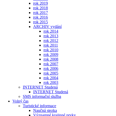
rok 2019
rok 2018
rok 2017
rok 2016
rok 2015
ARCHIV vydání
rok 2014
rok 2013
rok 2012
rok 2011
rok 2010
rok 2009
rok 2008
rok 2007
rok 2006
rok 2005
rok 2004
rok 2003
INTERNET Studená
INTERNET Studená
SMS informační služba
Volný čas
Turistické informace
Naučná stezka
Významné krajinné prvky