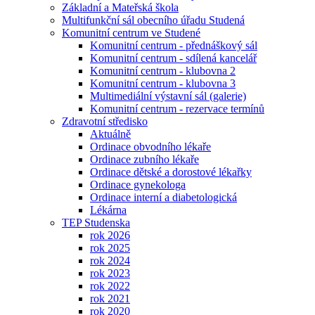
Základní a Mateřská škola
Multifunkční sál obecního úřadu Studená
Komunitní centrum ve Studené
Komunitní centrum - přednáškový sál
Komunitní centrum - sdílená kancelář
Komunitní centrum - klubovna 2
Komunitní centrum - klubovna 3
Multimediální výstavní sál (galerie)
Komunitní centrum - rezervace termínů
Zdravotní středisko
Aktuálně
Ordinace obvodního lékaře
Ordinace zubního lékaře
Ordinace dětské a dorostové lékařky
Ordinace gynekologa
Ordinace interní a diabetologická
Lékárna
TEP Studenska
rok 2026
rok 2025
rok 2024
rok 2023
rok 2022
rok 2021
rok 2020