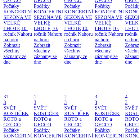
GECCO
GECCO
GECCO
GECCO
GECC
Počátky
Počátky
Počátky
Počátky
Počátk
KONCERTNÍ
KONCERTNÍ
KONCERTNÍ
KONCERTNÍ
KONC
SEZONA VE
SEZONA VE
SEZONA VE
SEZONA VE
SEZO
VELKÉ
VELKÉ
VELKÉ
VELKÉ
VELK
LHOTĚ
10.
LHOTĚ
10.
LHOTĚ
10.
LHOTĚ
10.
LHOT
ročník Nahoru
ročník Nahoru
ročník Nahoru
ročník Nahoru
ročník
na horu
na horu
na horu
na horu
na hor
Zobrazit
Zobrazit
Zobrazit
Zobrazit
Zobraz
všechny
všechny
všechny
všechny
všechn
záznamy ze
záznamy ze
záznamy ze
záznamy ze
záznam
dne
dne
dne
dne
dne
31
1
2
3
4
3
3
3
3
3
SVĚT
SVĚT
SVĚT
SVĚT
SVĚT
KOSTIČEK
KOSTIČEK
KOSTIČEK
KOSTIČEK
KOST
ROTO a
ROTO a
ROTO a
ROTO a
ROTO
GECCO
GECCO
GECCO
GECCO
GECC
Počátky
Počátky
Počátky
Počátky
Počátk
KONCERTNÍ
KONCERTNÍ
KONCERTNÍ
KONCERTNÍ
KONC