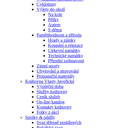
Cyklotrasy
Výlety do okolí
Na kole
Pěšky
Autem
S dětmi
Pamětihodnosti a příroda
Hrady a zámky
Koupání a relaxace
Církevní památky
Technické památky
Přírodní zajímavosti
Zimní sporty
Ubytování a stravování
Propagační materiály
Knihovna Vlasty Javořické
Výpůjční doba
Služby knihovny
Ceník služeb
On-line katalog
Kontakty knihovny
Fotky z akcí
Spolky & oddíly
Svaz tělesně postižených
Rybářský svaz