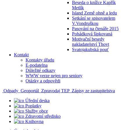
Beseda o knížce Kapřík
Metlík
Island Země ohně a ledu
Setkání se spisovatelem
V.Vondruškou
Pasování na čtenáře 2015
Pohádková šipkovaná
Motivační besedy
nakladatelství Thovt
Svatojakubská pouť
Kontakt
Kontakty úřadu
E-podatelna
Důležité odkazy
WWW verze nejen pro seniory
Otázky a odpovědi
Odpady
Geoportál
Zpravodaj TEP
Zápisy ze zastupitelstva
Úřední deska
Poplatky
Služby obce
Zdravotní středisko
Knihovna