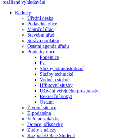
rozšířené vyhledávání
Radnice
Úřední deska
Podatelna obce
Matriční úřad
Stavební úřad
Správa poplatků
Ostatní agenda úřadu
Poplatky obce
Popelnice
Psi
Služby administrativní
Služby technické
Vodné a stočné
Hřbitovní služby
Užívání veřejného prostranství
Rekreační pobyt
Ostatní
Životní situace
E-podatelna
Veřejné zakázky
Dotace, příspěvky
Ztráty a nálezy
Rozpočet Obce Studená