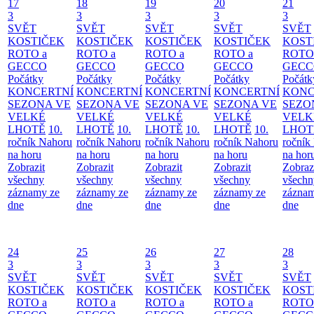
17
18
19
20
21
3
3
3
3
3
SVĚT
SVĚT
SVĚT
SVĚT
SVĚT
KOSTIČEK
KOSTIČEK
KOSTIČEK
KOSTIČEK
KOST
ROTO a
ROTO a
ROTO a
ROTO a
ROTO
GECCO
GECCO
GECCO
GECCO
GECC
Počátky
Počátky
Počátky
Počátky
Počátk
KONCERTNÍ
KONCERTNÍ
KONCERTNÍ
KONCERTNÍ
KONC
SEZONA VE
SEZONA VE
SEZONA VE
SEZONA VE
SEZO
VELKÉ
VELKÉ
VELKÉ
VELKÉ
VELK
LHOTĚ
10.
LHOTĚ
10.
LHOTĚ
10.
LHOTĚ
10.
LHOT
ročník Nahoru
ročník Nahoru
ročník Nahoru
ročník Nahoru
ročník
na horu
na horu
na horu
na horu
na hor
Zobrazit
Zobrazit
Zobrazit
Zobrazit
Zobraz
všechny
všechny
všechny
všechny
všechn
záznamy ze
záznamy ze
záznamy ze
záznamy ze
záznam
dne
dne
dne
dne
dne
24
25
26
27
28
3
3
3
3
3
SVĚT
SVĚT
SVĚT
SVĚT
SVĚT
KOSTIČEK
KOSTIČEK
KOSTIČEK
KOSTIČEK
KOST
ROTO a
ROTO a
ROTO a
ROTO a
ROTO