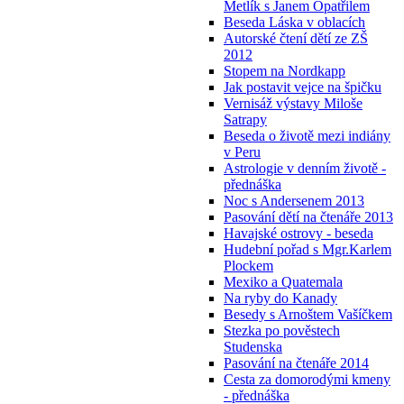
Metlík s Janem Opatřilem
Beseda Láska v oblacích
Autorské čtení dětí ze ZŠ
2012
Stopem na Nordkapp
Jak postavit vejce na špičku
Vernisáž výstavy Miloše
Satrapy
Beseda o životě mezi indiány
v Peru
Astrologie v denním životě -
přednáška
Noc s Andersenem 2013
Pasování dětí na čtenáře 2013
Havajské ostrovy - beseda
Hudební pořad s Mgr.Karlem
Plockem
Mexiko a Quatemala
Na ryby do Kanady
Besedy s Arnoštem Vašíčkem
Stezka po pověstech
Studenska
Pasování na čtenáře 2014
Cesta za domorodými kmeny
- přednáška