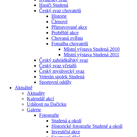
Hasiči Studená
Český svaz chovatelů
Historie
Členové
Připravované akce
Proběhlé akce
Chovaná zvířata
Fotoalba chovatelů
Místní výstava Studená 2010
Místní výstava Studená 2011
Český zahrádkářský svaz
Český svaz včelařů
Český myslivecký svaz
Veterán spolek Studená
Sportovní oddíly
Aktuálně
Aktuality
Kalendář akcí
Události na Dačicku
Galerie
Fotografie
Studená a okolí
Historické fotografie Studené a okolí
Investiční akce