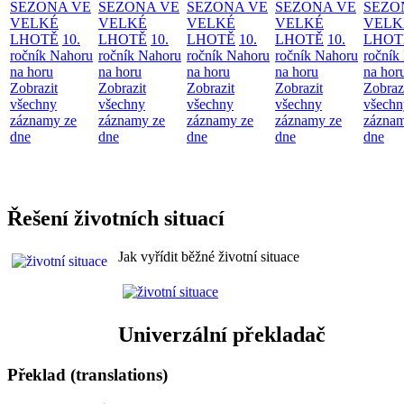
SEZONA VE
SEZONA VE
SEZONA VE
SEZONA VE
SEZO
VELKÉ
VELKÉ
VELKÉ
VELKÉ
VELK
LHOTĚ
10.
LHOTĚ
10.
LHOTĚ
10.
LHOTĚ
10.
LHOT
ročník Nahoru
ročník Nahoru
ročník Nahoru
ročník Nahoru
ročník
na horu
na horu
na horu
na horu
na hor
Zobrazit
Zobrazit
Zobrazit
Zobrazit
Zobraz
všechny
všechny
všechny
všechny
všechn
záznamy ze
záznamy ze
záznamy ze
záznamy ze
záznam
dne
dne
dne
dne
dne
Řešení životních situací
Jak vyřídit běžné životní situace
Univerzální překladač
Překlad (translations)