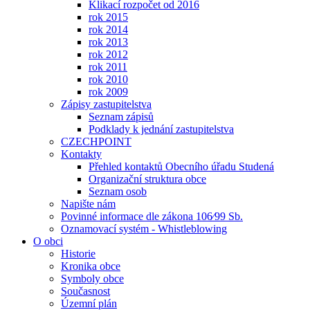
Klikací rozpočet od 2016
rok 2015
rok 2014
rok 2013
rok 2012
rok 2011
rok 2010
rok 2009
Zápisy zastupitelstva
Seznam zápisů
Podklady k jednání zastupitelstva
CZECHPOINT
Kontakty
Přehled kontaktů Obecního úřadu Studená
Organizační struktura obce
Seznam osob
Napište nám
Povinné informace dle zákona 106⁄99 Sb.
Oznamovací systém - Whistleblowing
O obci
Historie
Kronika obce
Symboly obce
Současnost
Územní plán