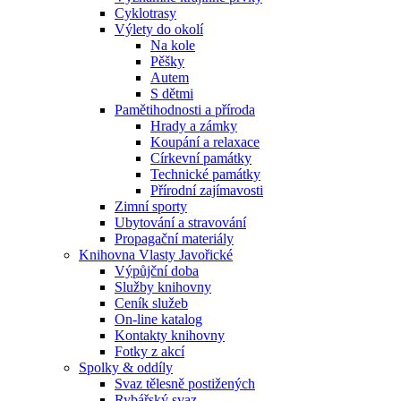
Cyklotrasy
Výlety do okolí
Na kole
Pěšky
Autem
S dětmi
Pamětihodnosti a příroda
Hrady a zámky
Koupání a relaxace
Církevní památky
Technické památky
Přírodní zajímavosti
Zimní sporty
Ubytování a stravování
Propagační materiály
Knihovna Vlasty Javořické
Výpůjční doba
Služby knihovny
Ceník služeb
On-line katalog
Kontakty knihovny
Fotky z akcí
Spolky & oddíly
Svaz tělesně postižených
Rybářský svaz