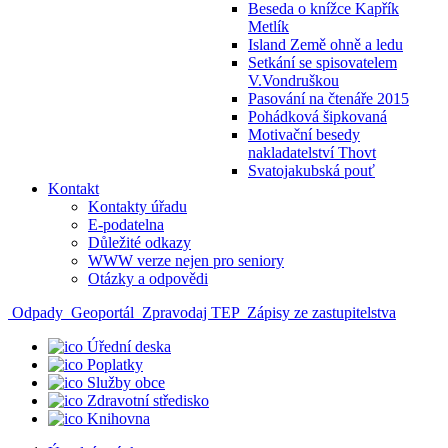
Beseda o knížce Kapřík
Metlík
Island Země ohně a ledu
Setkání se spisovatelem
V.Vondruškou
Pasování na čtenáře 2015
Pohádková šipkovaná
Motivační besedy
nakladatelství Thovt
Svatojakubská pouť
Kontakt
Kontakty úřadu
E-podatelna
Důležité odkazy
WWW verze nejen pro seniory
Otázky a odpovědi
Odpady
Geoportál
Zpravodaj TEP
Zápisy ze zastupitelstva
Úřední deska
Poplatky
Služby obce
Zdravotní středisko
Knihovna