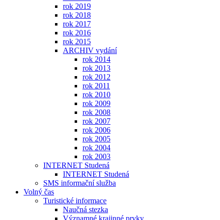
rok 2019
rok 2018
rok 2017
rok 2016
rok 2015
ARCHIV vydání
rok 2014
rok 2013
rok 2012
rok 2011
rok 2010
rok 2009
rok 2008
rok 2007
rok 2006
rok 2005
rok 2004
rok 2003
INTERNET Studená
INTERNET Studená
SMS informační služba
Volný čas
Turistické informace
Naučná stezka
Významné krajinné prvky