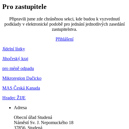
Pro zastupitele
Připravili jsme zde chráněnou sekci, kde budou k vyzvednutí
podklady v elektronické podobě pro jednání jednotlivých zasedání
zastupitelstva.
Přihlášení
Jídelní lístky
Jihočeský kraj
pro méně odpadu
Mikroregion Dačicko
MAS Česká Kanada
Hradec ŽIJE
Adresa
Obecní úřad Studená
Náměstí Sv. J. Nepomuckého 18
37856, Studená