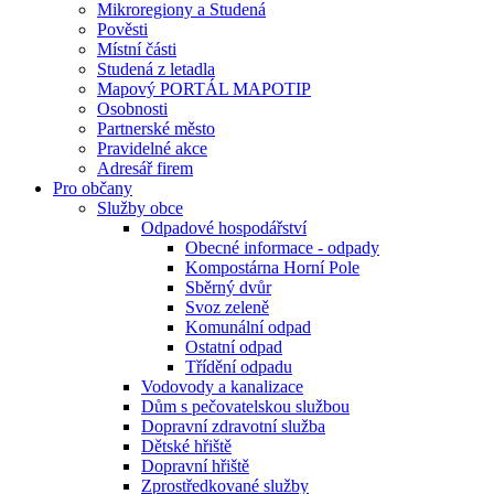
Mikroregiony a Studená
Pověsti
Místní části
Studená z letadla
Mapový PORTÁL MAPOTIP
Osobnosti
Partnerské město
Pravidelné akce
Adresář firem
Pro občany
Služby obce
Odpadové hospodářství
Obecné informace - odpady
Kompostárna Horní Pole
Sběrný dvůr
Svoz zeleně
Komunální odpad
Ostatní odpad
Třídění odpadu
Vodovody a kanalizace
Dům s pečovatelskou službou
Dopravní zdravotní služba
Dětské hřiště
Dopravní hřiště
Zprostředkované služby