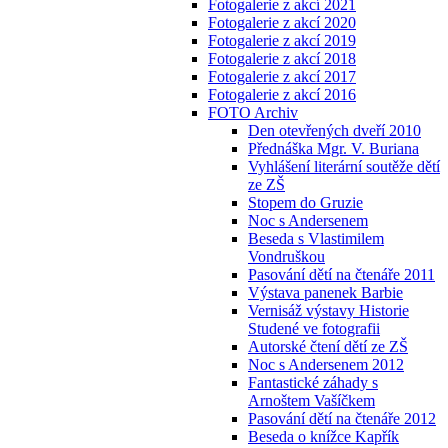
Fotogalerie z akcí 2021
Fotogalerie z akcí 2020
Fotogalerie z akcí 2019
Fotogalerie z akcí 2018
Fotogalerie z akcí 2017
Fotogalerie z akcí 2016
FOTO Archiv
Den otevřených dveří 2010
Přednáška Mgr. V. Buriana
Vyhlášení literární soutěže dětí
ze ZŠ
Stopem do Gruzie
Noc s Andersenem
Beseda s Vlastimilem
Vondruškou
Pasování dětí na čtenáře 2011
Výstava panenek Barbie
Vernisáž výstavy Historie
Studené ve fotografii
Autorské čtení dětí ze ZŠ
Noc s Andersenem 2012
Fantastické záhady s
Arnoštem Vašíčkem
Pasování dětí na čtenáře 2012
Beseda o knížce Kapřík