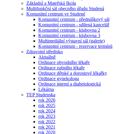
Základní a Mateřská škola
Multifunkční sál obecního úřadu Studená
Komunitní centrum ve Studené
Komunitní centrum - přednáškový sál
Komunitní centrum - sdílená kancelář
Komunitní centrum - klubovna 2
Komunitní centrum - klubovna 3
Multimediální výstavní sál (galerie)
Komunitní centrum - rezervace termínů
Zdravotní středisko
Aktuálně
Ordinace obvodního lékaře
Ordinace zubního lékaře
Ordinace dětské a dorostové lékařky
Ordinace gynekologa
Ordinace interní a diabetologická
Lékárna
TEP Studenska
rok 2026
rok 2025
rok 2024
rok 2023
rok 2022
rok 2021
rok 2020