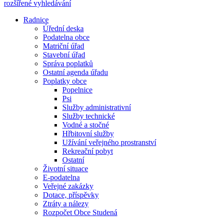
rozšířené vyhledávání
Radnice
Úřední deska
Podatelna obce
Matriční úřad
Stavební úřad
Správa poplatků
Ostatní agenda úřadu
Poplatky obce
Popelnice
Psi
Služby administrativní
Služby technické
Vodné a stočné
Hřbitovní služby
Užívání veřejného prostranství
Rekreační pobyt
Ostatní
Životní situace
E-podatelna
Veřejné zakázky
Dotace, příspěvky
Ztráty a nálezy
Rozpočet Obce Studená