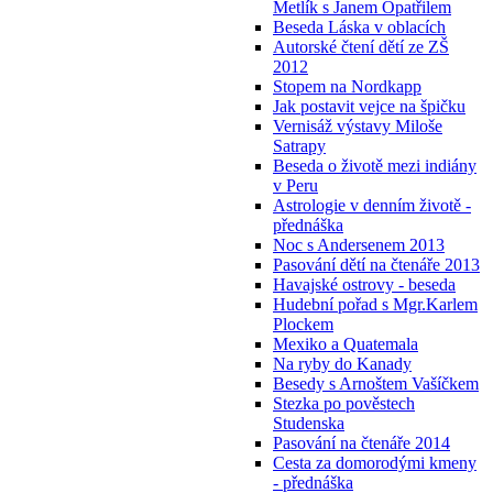
Metlík s Janem Opatřilem
Beseda Láska v oblacích
Autorské čtení dětí ze ZŠ
2012
Stopem na Nordkapp
Jak postavit vejce na špičku
Vernisáž výstavy Miloše
Satrapy
Beseda o životě mezi indiány
v Peru
Astrologie v denním životě -
přednáška
Noc s Andersenem 2013
Pasování dětí na čtenáře 2013
Havajské ostrovy - beseda
Hudební pořad s Mgr.Karlem
Plockem
Mexiko a Quatemala
Na ryby do Kanady
Besedy s Arnoštem Vašíčkem
Stezka po pověstech
Studenska
Pasování na čtenáře 2014
Cesta za domorodými kmeny
- přednáška