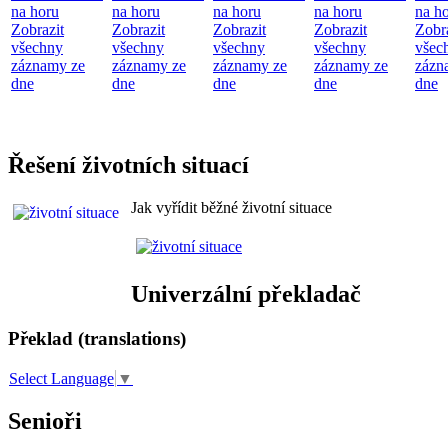
na horu
na horu
na horu
na horu
na h
Zobrazit
Zobrazit
Zobrazit
Zobrazit
Zobr
všechny
všechny
všechny
všechny
všec
záznamy ze
záznamy ze
záznamy ze
záznamy ze
zázn
dne
dne
dne
dne
dne
Řešení životních situací
Jak vyřídit běžné životní situace
Univerzální překladač
Překlad (translations)
Select Language
▼
Senioři