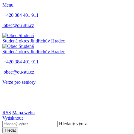
Menu
+420 384 401 911
obec@ou-stu.cz
Studená
okres Jindřichův Hradec
Studená
okres Jindřichův Hradec
+420 384 401 911
obec@ou-stu.cz
Verze pro seniory
RSS
Mapa webu
Vytisknout
Hledaný výraz
Hledat