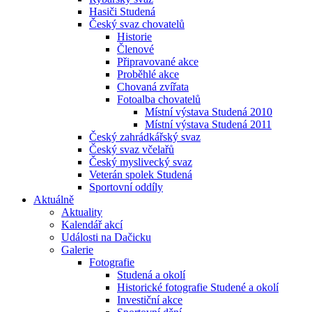
Hasiči Studená
Český svaz chovatelů
Historie
Členové
Připravované akce
Proběhlé akce
Chovaná zvířata
Fotoalba chovatelů
Místní výstava Studená 2010
Místní výstava Studená 2011
Český zahrádkářský svaz
Český svaz včelařů
Český myslivecký svaz
Veterán spolek Studená
Sportovní oddíly
Aktuálně
Aktuality
Kalendář akcí
Události na Dačicku
Galerie
Fotografie
Studená a okolí
Historické fotografie Studené a okolí
Investiční akce