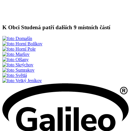
K Obci Studená patří dalších 9 místních částí
Domašín
Horní Bolíkov
Horní Pole
Maršov
Olšany
Skrýchov
Sumrakov
Světlá
Velký Jeníkov