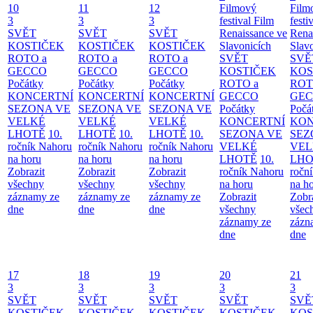
10
11
12
Filmový
Film
3
3
3
festival Film
festi
SVĚT
SVĚT
SVĚT
Renaissance ve
Rena
KOSTIČEK
KOSTIČEK
KOSTIČEK
Slavonicích
Slav
ROTO a
ROTO a
ROTO a
SVĚT
SVĚ
GECCO
GECCO
GECCO
KOSTIČEK
KOS
Počátky
Počátky
Počátky
ROTO a
ROT
KONCERTNÍ
KONCERTNÍ
KONCERTNÍ
GECCO
GE
SEZONA VE
SEZONA VE
SEZONA VE
Počátky
Počá
VELKÉ
VELKÉ
VELKÉ
KONCERTNÍ
KON
LHOTĚ
10.
LHOTĚ
10.
LHOTĚ
10.
SEZONA VE
SEZ
ročník Nahoru
ročník Nahoru
ročník Nahoru
VELKÉ
VEL
na horu
na horu
na horu
LHOTĚ
10.
LHO
Zobrazit
Zobrazit
Zobrazit
ročník Nahoru
ročn
všechny
všechny
všechny
na horu
na h
záznamy ze
záznamy ze
záznamy ze
Zobrazit
Zobr
dne
dne
dne
všechny
všec
záznamy ze
zázn
dne
dne
17
18
19
20
21
3
3
3
3
3
SVĚT
SVĚT
SVĚT
SVĚT
SVĚ
KOSTIČEK
KOSTIČEK
KOSTIČEK
KOSTIČEK
KOS