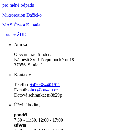
pro méně odpadu
Mikroregion Dačicko
MAS Česká Kanada
Hradec ŽIJE
Adresa
Obecní úřad Studená
Náměstí Sv. J. Nepomuckého 18
37856, Studená
Kontakty
Telefon:
+420384401911
E-mail:
obec@ou-stu.cz
Datová schránka: ni8b29p
Úřední hodiny
pondělí
7:30 - 11:30, 12:00 - 17:00
středa