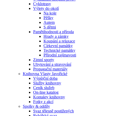
Cyklotrasy
Výlety do okolí
Na kole
Pěšky
Autem
S dětmi
Pamětihodnosti a příroda
Hrady a zámky
Koupání a relaxace
Církevní památky
Technické památky
Přírodní zajímavosti
Zimní sporty
Ubytování a stravování
Propagační materiály
Knihovna Vlasty Javořické
Výpůjční doba
Služby knihovny
Ceník služeb
On-line katalog
Kontakty knihovny
Fotky z akcí
Spolky & oddíly
Svaz tělesně postižených
Rybářský svaz