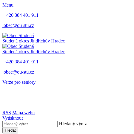
Menu
+420 384 401 911
obec@ou-stu.cz
Studená
okres Jindřichův Hradec
Studená
okres Jindřichův Hradec
+420 384 401 911
obec@ou-stu.cz
Verze pro seniory
RSS
Mapa webu
Vytisknout
Hledaný výraz
Hledat