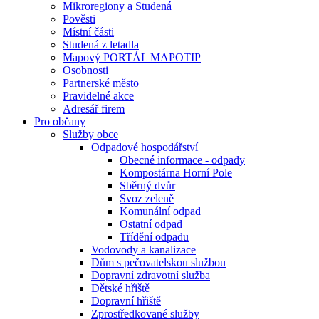
Mikroregiony a Studená
Pověsti
Místní části
Studená z letadla
Mapový PORTÁL MAPOTIP
Osobnosti
Partnerské město
Pravidelné akce
Adresář firem
Pro občany
Služby obce
Odpadové hospodářství
Obecné informace - odpady
Kompostárna Horní Pole
Sběrný dvůr
Svoz zeleně
Komunální odpad
Ostatní odpad
Třídění odpadu
Vodovody a kanalizace
Dům s pečovatelskou službou
Dopravní zdravotní služba
Dětské hřiště
Dopravní hřiště
Zprostředkované služby