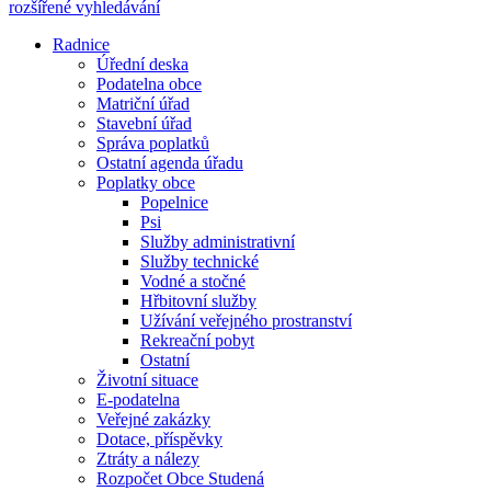
rozšířené vyhledávání
Radnice
Úřední deska
Podatelna obce
Matriční úřad
Stavební úřad
Správa poplatků
Ostatní agenda úřadu
Poplatky obce
Popelnice
Psi
Služby administrativní
Služby technické
Vodné a stočné
Hřbitovní služby
Užívání veřejného prostranství
Rekreační pobyt
Ostatní
Životní situace
E-podatelna
Veřejné zakázky
Dotace, příspěvky
Ztráty a nálezy
Rozpočet Obce Studená