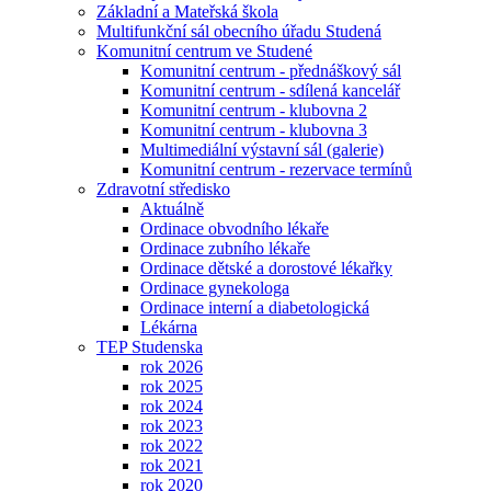
Základní a Mateřská škola
Multifunkční sál obecního úřadu Studená
Komunitní centrum ve Studené
Komunitní centrum - přednáškový sál
Komunitní centrum - sdílená kancelář
Komunitní centrum - klubovna 2
Komunitní centrum - klubovna 3
Multimediální výstavní sál (galerie)
Komunitní centrum - rezervace termínů
Zdravotní středisko
Aktuálně
Ordinace obvodního lékaře
Ordinace zubního lékaře
Ordinace dětské a dorostové lékařky
Ordinace gynekologa
Ordinace interní a diabetologická
Lékárna
TEP Studenska
rok 2026
rok 2025
rok 2024
rok 2023
rok 2022
rok 2021
rok 2020