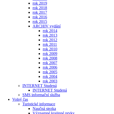
rok 2019
rok 2018
rok 2017
rok 2016
rok 2015
ARCHIV vydání
rok 2014
rok 2013
rok 2012
rok 2011
rok 2010
rok 2009
rok 2008
rok 2007
rok 2006
rok 2005
rok 2004
rok 2003
INTERNET Studená
INTERNET Studená
SMS informační služba
Volný čas
Turistické informace
Naučná stezka
Významné krajinné prvky