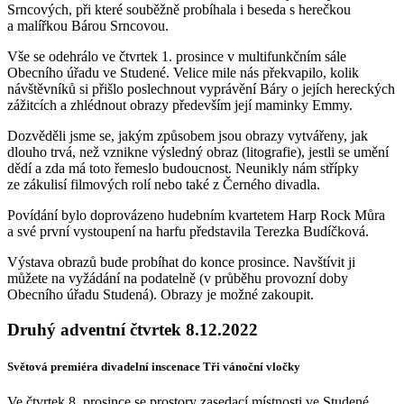
Srncových, při které souběžně probíhala i beseda s herečkou
a malířkou Bárou Srncovou.
Vše se odehrálo ve čtvrtek 1. prosince v multifunkčním sále
Obecního úřadu ve Studené. Velice mile nás překvapilo, kolik
návštěvníků si přišlo poslechnout vyprávění Báry o jejích hereckých
zážitcích a zhlédnout obrazy především její maminky Emmy.
Dozvěděli jsme se, jakým způsobem jsou obrazy vytvářeny, jak
dlouho trvá, než vznikne výsledný obraz (litografie), jestli se umění
dědí a zda má toto řemeslo budoucnost. Neunikly nám střípky
ze zákulisí filmových rolí nebo také z Černého divadla.
Povídání bylo doprovázeno hudebním kvartetem Harp Rock Můra
a své první vystoupení na harfu představila Terezka Budíčková.
Výstava obrazů bude probíhat do konce prosince. Navštívit ji
můžete na vyžádání na podatelně (v průběhu provozní doby
Obecního úřadu Studená). Obrazy je možné zakoupit.
Druhý adventní čtvrtek 8.12.2022
Světová premiéra divadelní inscenace Tři vánoční vločky
Ve čtvrtek 8. prosince se prostory zasedací místnosti ve Studené