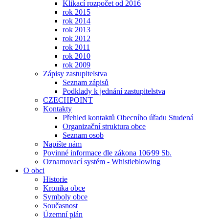
Klikací rozpočet od 2016
rok 2015
rok 2014
rok 2013
rok 2012
rok 2011
rok 2010
rok 2009
Zápisy zastupitelstva
Seznam zápisů
Podklady k jednání zastupitelstva
CZECHPOINT
Kontakty
Přehled kontaktů Obecního úřadu Studená
Organizační struktura obce
Seznam osob
Napište nám
Povinné informace dle zákona 106⁄99 Sb.
Oznamovací systém - Whistleblowing
O obci
Historie
Kronika obce
Symboly obce
Současnost
Územní plán