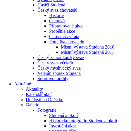
Hasiči Studená
Český svaz chovatelů
Historie
Členové
Připravované akce
Proběhlé akce
Chovaná zvířata
Fotoalba chovatelů
Místní výstava Studená 2010
Místní výstava Studená 2011
Český zahrádkářský svaz
Český svaz včelařů
Český myslivecký svaz
Veterán spolek Studená
Sportovní oddíly
Aktuálně
Aktuality
Kalendář akcí
Události na Dačicku
Galerie
Fotografie
Studená a okolí
Historické fotografie Studené a okolí
Investiční akce