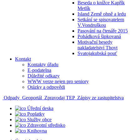
Beseda o knížce Kapřík
Metlík
Island Země ohně a ledu
Setkání se spisovatelem
V.Vondruškou
Pasování na čtenáře 2015
Pohádková šipkovaná
Motivační besedy
nakladatelství Thovt
Svatojakubská pouť
Kontakt
Kontakty úřadu
E-podatelna
Důležité odkazy
WWW verze nejen pro seniory
Otázky a odpovědi
Odpady
Geoportál
Zpravodaj TEP
Zápisy ze zastupitelstva
Úřední deska
Poplatky
Služby obce
Zdravotní středisko
Knihovna