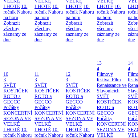
VELKÉ
VELKÉ
VELKÉ
VELKÉ
VEL
LHOTĚ
10.
LHOTĚ
10.
LHOTĚ
10.
LHOTĚ
10.
LHO
ročník Nahoru
ročník Nahoru
ročník Nahoru
ročník Nahoru
ročn
na horu
na horu
na horu
na horu
na h
Zobrazit
Zobrazit
Zobrazit
Zobrazit
Zobr
všechny
všechny
všechny
všechny
všec
záznamy ze
záznamy ze
záznamy ze
záznamy ze
zázn
dne
dne
dne
dne
dne
13
14
4
4
10
11
12
Filmový
Film
3
3
3
festival Film
festi
SVĚT
SVĚT
SVĚT
Renaissance ve
Rena
KOSTIČEK
KOSTIČEK
KOSTIČEK
Slavonicích
Slav
ROTO a
ROTO a
ROTO a
SVĚT
SVĚ
GECCO
GECCO
GECCO
KOSTIČEK
KOS
Počátky
Počátky
Počátky
ROTO a
ROT
KONCERTNÍ
KONCERTNÍ
KONCERTNÍ
GECCO
GE
SEZONA VE
SEZONA VE
SEZONA VE
Počátky
Počá
VELKÉ
VELKÉ
VELKÉ
KONCERTNÍ
KON
LHOTĚ
10.
LHOTĚ
10.
LHOTĚ
10.
SEZONA VE
SEZ
ročník Nahoru
ročník Nahoru
ročník Nahoru
VELKÉ
VEL