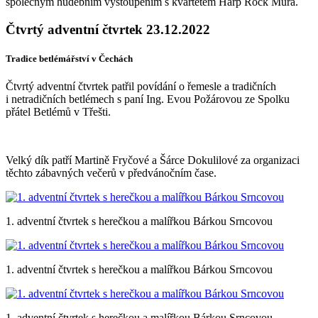
společným hudebním vystoupením s kvartetem Harp Rock Můra.
Čtvrtý adventní čtvrtek 23.12.2022
Tradice betlémářství v Čechách
Čtvrtý adventní čtvrtek patřil povídání o řemesle a tradičních
i netradičních betlémech s paní Ing. Evou Požárovou ze Spolku
přátel Betlémů v Třešti.
Velký dík patří Martině Fryčové a Šárce Dokulilové za organizaci
těchto zábavných večerů v předvánočním čase.
1. adventní čtvrtek s herečkou a malířkou Bárkou Srncovou
1. adventní čtvrtek s herečkou a malířkou Bárkou Srncovou
1. adventní čtvrtek s herečkou a malířkou Bárkou Srncovou