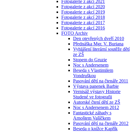
Fotogalerie z akcí 2021
Fotogalerie z akcí 2020
Fotogalerie z akcí 2019
Fotogalerie z akcí 2018
Fotogalerie z akcí 2017
Fotogalerie z akcí 2016
FOTO Archiv
Den otevřených dveří 2010
Přednáška Mgr. V. Buriana
Vyhlášení literární soutěže dětí
ze ZŠ
Stopem do Gruzie
Noc s Andersenem
Beseda s Vlastimilem
Vondruškou
Pasování dětí na čtenáře 2011
Výstava panenek Barbie
Vernisáž výstavy Historie
Studené ve fotografii
Autorské čtení dětí ze ZŠ
Noc s Andersenem 2012
Fantastické záhady s
Arnoštem Vašíčkem
Pasování dětí na čtenáře 2012
Beseda o knížce Kapřík