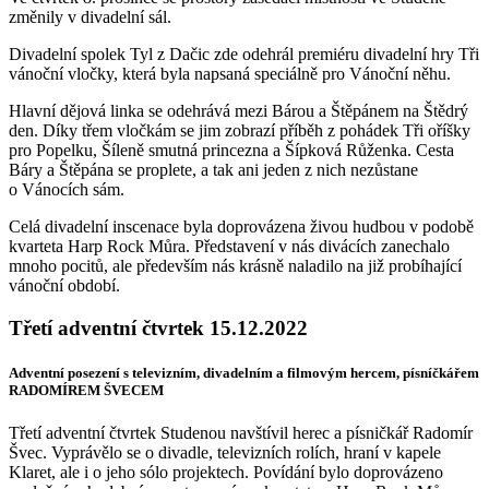
změnily v divadelní sál.
Divadelní spolek Tyl z Dačic zde odehrál premiéru divadelní hry Tři
vánoční vločky, která byla napsaná speciálně pro Vánoční něhu.
Hlavní dějová linka se odehrává mezi Bárou a Štěpánem na Štědrý
den. Díky třem vločkám se jim zobrazí příběh z pohádek Tři oříšky
pro Popelku, Šíleně smutná princezna a Šípková Růženka. Cesta
Báry a Štěpána se proplete, a tak ani jeden z nich nezůstane
o Vánocích sám.
Celá divadelní inscenace byla doprovázena živou hudbou v podobě
kvarteta Harp Rock Můra. Představení v nás divácích zanechalo
mnoho pocitů, ale především nás krásně naladilo na již probíhající
vánoční období.
Třetí adventní čtvrtek 15.12.2022
Adventní posezení s televizním, divadelním a filmovým hercem, písníčkářem
RADOMÍREM ŠVECEM
Třetí adventní čtvrtek Studenou navštívil herec a písničkář Radomír
Švec. Vyprávělo se o divadle, televizních rolích, hraní v kapele
Klaret, ale i o jeho sólo projektech. Povídání bylo doprovázeno