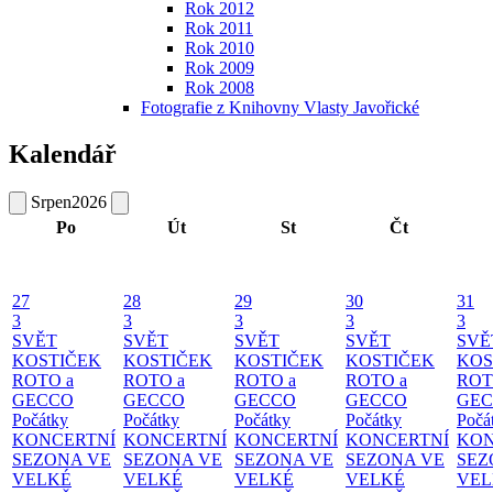
Rok 2012
Rok 2011
Rok 2010
Rok 2009
Rok 2008
Fotografie z Knihovny Vlasty Javořické
Kalendář
Srpen
2026
Po
Út
St
Čt
27
28
29
30
31
3
3
3
3
3
SVĚT
SVĚT
SVĚT
SVĚT
SVĚ
KOSTIČEK
KOSTIČEK
KOSTIČEK
KOSTIČEK
KOS
ROTO a
ROTO a
ROTO a
ROTO a
ROT
GECCO
GECCO
GECCO
GECCO
GE
Počátky
Počátky
Počátky
Počátky
Počá
KONCERTNÍ
KONCERTNÍ
KONCERTNÍ
KONCERTNÍ
KON
SEZONA VE
SEZONA VE
SEZONA VE
SEZONA VE
SEZ
VELKÉ
VELKÉ
VELKÉ
VELKÉ
VEL