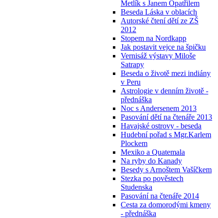
Metlík s Janem Opatřilem
Beseda Láska v oblacích
Autorské čtení dětí ze ZŠ
2012
Stopem na Nordkapp
Jak postavit vejce na špičku
Vernisáž výstavy Miloše
Satrapy
Beseda o životě mezi indiány
v Peru
Astrologie v denním životě -
přednáška
Noc s Andersenem 2013
Pasování dětí na čtenáře 2013
Havajské ostrovy - beseda
Hudební pořad s Mgr.Karlem
Plockem
Mexiko a Quatemala
Na ryby do Kanady
Besedy s Arnoštem Vašíčkem
Stezka po pověstech
Studenska
Pasování na čtenáře 2014
Cesta za domorodými kmeny
- přednáška