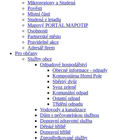
Mikroregiony a Studená
Pověsti
Místní části
Studená z letadla
Mapový PORTÁL MAPOTIP
Osobnosti
Partnerské město
Pravidelné akce
Adresář firem
Pro občany
Služby obce
Odpadové hospodářství
Obecné informace - odpady
Kompostárna Horní Pole
Sběrný dvůr
Svoz zeleně
Komunální odpad
Ostatní odpad
Třídění odpadu
Vodovody a kanalizace
Dům s pečovatelskou službou
Dopravní zdravotní služba
Dětské hřiště
Dopravní hřiště
Zprostředkované služby