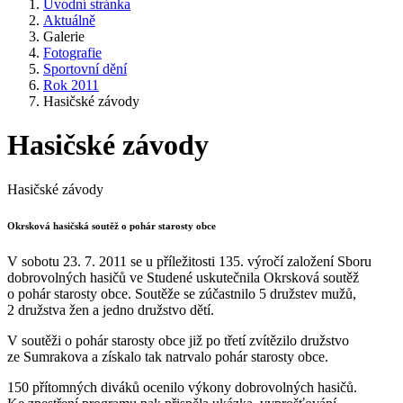
Úvodní stránka
Aktuálně
Galerie
Fotografie
Sportovní dění
Rok 2011
Hasičské závody
Hasičské závody
Hasičské závody
Okrsková hasičská soutěž o pohár starosty obce
V sobotu 23. 7. 2011 se u příležitosti 135. výročí založení Sboru
dobrovolných hasičů ve Studené uskutečnila Okrsková soutěž
o pohár starosty obce. Soutěže se zúčastnilo 5 družstev mužů,
2 družstva žen a jedno družstvo dětí.
V soutěži o pohár starosty obce již po třetí zvítězilo družstvo
ze Sumrakova a získalo tak natrvalo pohár starosty obce.
150 přítomných diváků ocenilo výkony dobrovolných hasičů.