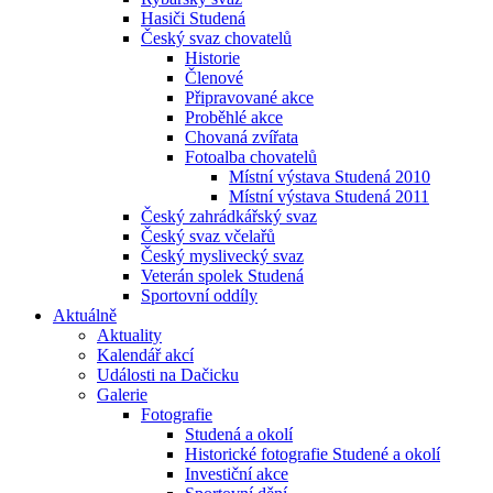
Hasiči Studená
Český svaz chovatelů
Historie
Členové
Připravované akce
Proběhlé akce
Chovaná zvířata
Fotoalba chovatelů
Místní výstava Studená 2010
Místní výstava Studená 2011
Český zahrádkářský svaz
Český svaz včelařů
Český myslivecký svaz
Veterán spolek Studená
Sportovní oddíly
Aktuálně
Aktuality
Kalendář akcí
Události na Dačicku
Galerie
Fotografie
Studená a okolí
Historické fotografie Studené a okolí
Investiční akce