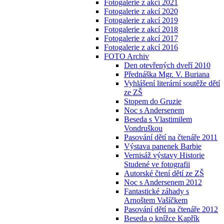
Fotogalerie z akcí 2021
Fotogalerie z akcí 2020
Fotogalerie z akcí 2019
Fotogalerie z akcí 2018
Fotogalerie z akcí 2017
Fotogalerie z akcí 2016
FOTO Archiv
Den otevřených dveří 2010
Přednáška Mgr. V. Buriana
Vyhlášení literární soutěže dětí
ze ZŠ
Stopem do Gruzie
Noc s Andersenem
Beseda s Vlastimilem
Vondruškou
Pasování dětí na čtenáře 2011
Výstava panenek Barbie
Vernisáž výstavy Historie
Studené ve fotografii
Autorské čtení dětí ze ZŠ
Noc s Andersenem 2012
Fantastické záhady s
Arnoštem Vašíčkem
Pasování dětí na čtenáře 2012
Beseda o knížce Kapřík