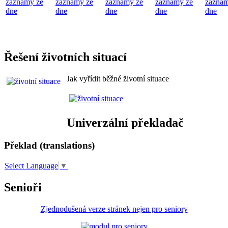
záznamy ze
záznamy ze
záznamy ze
záznamy ze
záznam
dne
dne
dne
dne
dne
Řešení životních situací
Jak vyřídit běžné životní situace
Univerzální překladač
Překlad (translations)
Select Language
▼
Senioři
Zjednodušená verze stránek nejen pro seniory