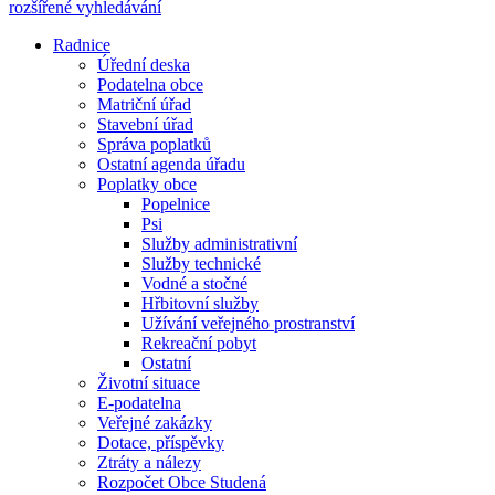
rozšířené vyhledávání
Radnice
Úřední deska
Podatelna obce
Matriční úřad
Stavební úřad
Správa poplatků
Ostatní agenda úřadu
Poplatky obce
Popelnice
Psi
Služby administrativní
Služby technické
Vodné a stočné
Hřbitovní služby
Užívání veřejného prostranství
Rekreační pobyt
Ostatní
Životní situace
E-podatelna
Veřejné zakázky
Dotace, příspěvky
Ztráty a nálezy
Rozpočet Obce Studená