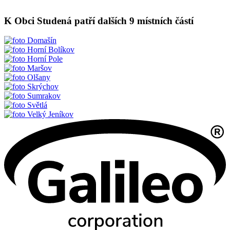
K Obci Studená patří dalších 9 místních částí
Domašín
Horní Bolíkov
Horní Pole
Maršov
Olšany
Skrýchov
Sumrakov
Světlá
Velký Jeníkov