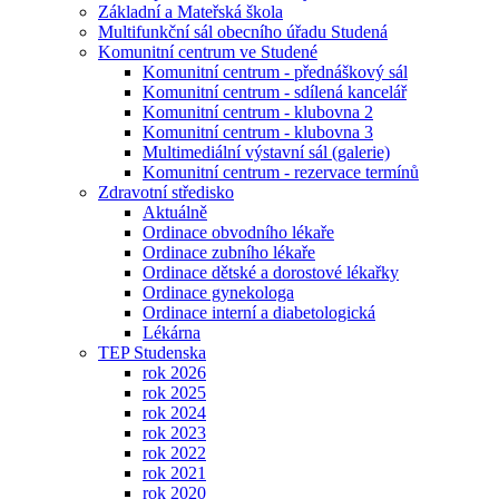
Základní a Mateřská škola
Multifunkční sál obecního úřadu Studená
Komunitní centrum ve Studené
Komunitní centrum - přednáškový sál
Komunitní centrum - sdílená kancelář
Komunitní centrum - klubovna 2
Komunitní centrum - klubovna 3
Multimediální výstavní sál (galerie)
Komunitní centrum - rezervace termínů
Zdravotní středisko
Aktuálně
Ordinace obvodního lékaře
Ordinace zubního lékaře
Ordinace dětské a dorostové lékařky
Ordinace gynekologa
Ordinace interní a diabetologická
Lékárna
TEP Studenska
rok 2026
rok 2025
rok 2024
rok 2023
rok 2022
rok 2021
rok 2020