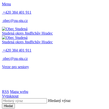
Menu
+420 384 401 911
obec@ou-stu.cz
Studená
okres Jindřichův Hradec
Studená
okres Jindřichův Hradec
+420 384 401 911
obec@ou-stu.cz
Verze pro seniory
RSS
Mapa webu
Vytisknout
Hledaný výraz
Hledat