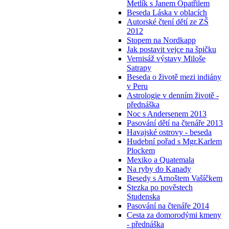
Metlík s Janem Opatřilem
Beseda Láska v oblacích
Autorské čtení dětí ze ZŠ
2012
Stopem na Nordkapp
Jak postavit vejce na špičku
Vernisáž výstavy Miloše
Satrapy
Beseda o životě mezi indiány
v Peru
Astrologie v denním životě -
přednáška
Noc s Andersenem 2013
Pasování dětí na čtenáře 2013
Havajské ostrovy - beseda
Hudební pořad s Mgr.Karlem
Plockem
Mexiko a Quatemala
Na ryby do Kanady
Besedy s Arnoštem Vašíčkem
Stezka po pověstech
Studenska
Pasování na čtenáře 2014
Cesta za domorodými kmeny
- přednáška