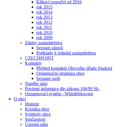
Klikací rozpočet od 2016
rok 2015
rok 2014
rok 2013
rok 2012
rok 2011
rok 2010
rok 2009
Zápisy zastupitelstva
Seznam zápisů
Podklady k jednání zastupitelstva
CZECHPOINT
Kontakty
Přehled kontaktů Obecního úřadu Studená
Organizační struktura obce
Seznam osob
Napište nám
Povinné informace dle zákona 106⁄99 Sb.
Oznamovací systém - Whistleblowing
O obci
Historie
Kronika obce
Symboly obce
Současnost
Územní plán