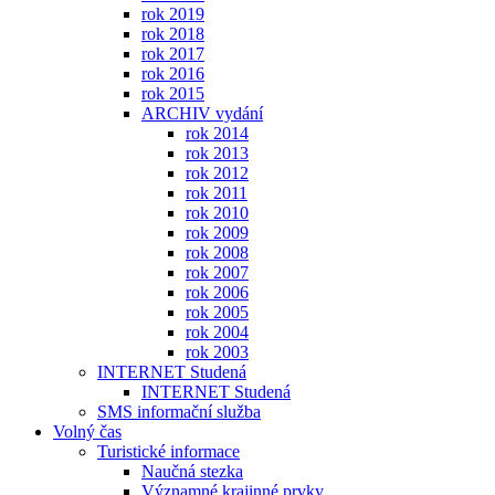
rok 2019
rok 2018
rok 2017
rok 2016
rok 2015
ARCHIV vydání
rok 2014
rok 2013
rok 2012
rok 2011
rok 2010
rok 2009
rok 2008
rok 2007
rok 2006
rok 2005
rok 2004
rok 2003
INTERNET Studená
INTERNET Studená
SMS informační služba
Volný čas
Turistické informace
Naučná stezka
Významné krajinné prvky