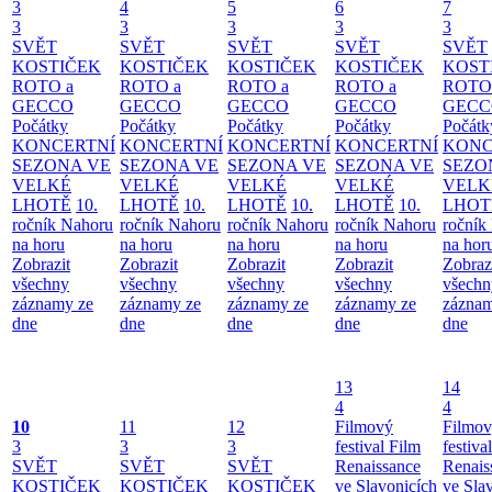
3
4
5
6
7
3
3
3
3
3
SVĚT
SVĚT
SVĚT
SVĚT
SVĚT
KOSTIČEK
KOSTIČEK
KOSTIČEK
KOSTIČEK
KOST
ROTO a
ROTO a
ROTO a
ROTO a
ROTO
GECCO
GECCO
GECCO
GECCO
GECC
Počátky
Počátky
Počátky
Počátky
Počátk
KONCERTNÍ
KONCERTNÍ
KONCERTNÍ
KONCERTNÍ
KONC
SEZONA VE
SEZONA VE
SEZONA VE
SEZONA VE
SEZO
VELKÉ
VELKÉ
VELKÉ
VELKÉ
VELK
LHOTĚ
10.
LHOTĚ
10.
LHOTĚ
10.
LHOTĚ
10.
LHOT
ročník Nahoru
ročník Nahoru
ročník Nahoru
ročník Nahoru
ročník
na horu
na horu
na horu
na horu
na hor
Zobrazit
Zobrazit
Zobrazit
Zobrazit
Zobraz
všechny
všechny
všechny
všechny
všechn
záznamy ze
záznamy ze
záznamy ze
záznamy ze
záznam
dne
dne
dne
dne
dne
13
14
4
4
10
11
12
Filmový
Filmo
3
3
3
festival Film
festiva
SVĚT
SVĚT
SVĚT
Renaissance
Renais
KOSTIČEK
KOSTIČEK
KOSTIČEK
ve Slavonicích
ve Sla