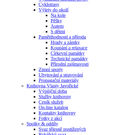
Cyklotrasy
Výlety do okolí
Na kole
Pěšky
Autem
S dětmi
Pamětihodnosti a příroda
Hrady a zámky
Koupání a relaxace
Církevní památky
Technické památky
Přírodní zajímavosti
Zimní sporty
Ubytování a stravování
Propagační materiály
Knihovna Vlasty Javořické
Výpůjční doba
Služby knihovny
Ceník služeb
On-line katalog
Kontakty knihovny
Fotky z akcí
Spolky & oddíly
Svaz tělesně postižených
Rybářský svaz