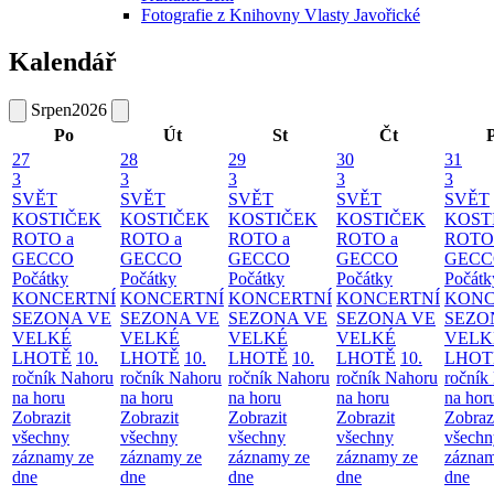
Fotografie z Knihovny Vlasty Javořické
Kalendář
Srpen
2026
Po
Út
St
Čt
27
28
29
30
31
3
3
3
3
3
SVĚT
SVĚT
SVĚT
SVĚT
SVĚT
KOSTIČEK
KOSTIČEK
KOSTIČEK
KOSTIČEK
KOST
ROTO a
ROTO a
ROTO a
ROTO a
ROTO
GECCO
GECCO
GECCO
GECCO
GECC
Počátky
Počátky
Počátky
Počátky
Počátk
KONCERTNÍ
KONCERTNÍ
KONCERTNÍ
KONCERTNÍ
KONC
SEZONA VE
SEZONA VE
SEZONA VE
SEZONA VE
SEZO
VELKÉ
VELKÉ
VELKÉ
VELKÉ
VELK
LHOTĚ
10.
LHOTĚ
10.
LHOTĚ
10.
LHOTĚ
10.
LHOT
ročník Nahoru
ročník Nahoru
ročník Nahoru
ročník Nahoru
ročník
na horu
na horu
na horu
na horu
na hor
Zobrazit
Zobrazit
Zobrazit
Zobrazit
Zobraz
všechny
všechny
všechny
všechny
všechn
záznamy ze
záznamy ze
záznamy ze
záznamy ze
záznam
dne
dne
dne
dne
dne