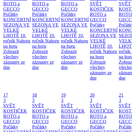
ROTO a
ROTO a
ROTO a
SVĚT
SVĚT
GECCO
GECCO
GECCO
KOSTIČEK
KOST
Počátky
Počátky
Počátky
ROTO a
ROTO
KONCERTNÍ
KONCERTNÍ
KONCERTNÍ
GECCO
GECC
SEZONA VE
SEZONA VE
SEZONA VE
Počátky
Počátk
VELKÉ
VELKÉ
VELKÉ
KONCERTNÍ
KONC
LHOTĚ
10.
LHOTĚ
10.
LHOTĚ
10.
SEZONA VE
SEZO
ročník Nahoru
ročník Nahoru
ročník Nahoru
VELKÉ
VELK
na horu
na horu
na horu
LHOTĚ
10.
LHOT
Zobrazit
Zobrazit
Zobrazit
ročník Nahoru
ročník
všechny
všechny
všechny
na horu
na hor
záznamy ze
záznamy ze
záznamy ze
Zobrazit
Zobraz
dne
dne
dne
všechny
všechn
záznamy ze
záznam
dne
dne
17
18
19
20
21
3
3
3
3
3
SVĚT
SVĚT
SVĚT
SVĚT
SVĚT
KOSTIČEK
KOSTIČEK
KOSTIČEK
KOSTIČEK
KOST
ROTO a
ROTO a
ROTO a
ROTO a
ROTO
GECCO
GECCO
GECCO
GECCO
GECC
Počátky
Počátky
Počátky
Počátky
Počátk