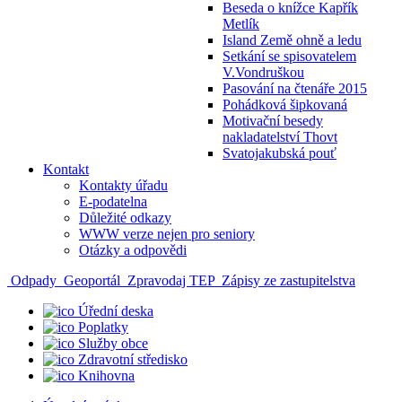
Beseda o knížce Kapřík
Metlík
Island Země ohně a ledu
Setkání se spisovatelem
V.Vondruškou
Pasování na čtenáře 2015
Pohádková šipkovaná
Motivační besedy
nakladatelství Thovt
Svatojakubská pouť
Kontakt
Kontakty úřadu
E-podatelna
Důležité odkazy
WWW verze nejen pro seniory
Otázky a odpovědi
Odpady
Geoportál
Zpravodaj TEP
Zápisy ze zastupitelstva
Úřední deska
Poplatky
Služby obce
Zdravotní středisko
Knihovna