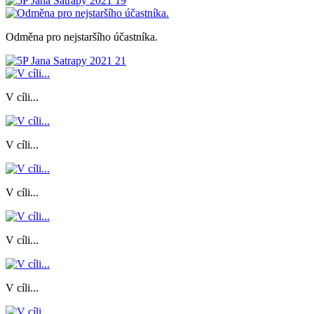
Odměna pro nejstaršího účastníka.
V cíli...
V cíli...
V cíli...
V cíli...
V cíli...