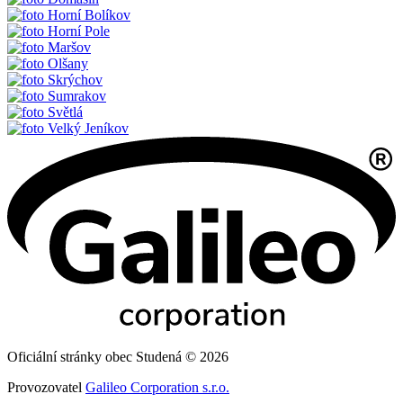
Horní Bolíkov
Horní Pole
Maršov
Olšany
Skrýchov
Sumrakov
Světlá
Velký Jeníkov
Oficiální stránky obec Studená © 2026
Provozovatel
Galileo Corporation s.r.o.