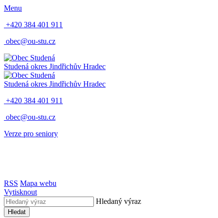
Menu
+420 384 401 911
obec@ou-stu.cz
Studená
okres Jindřichův Hradec
Studená
okres Jindřichův Hradec
+420 384 401 911
obec@ou-stu.cz
Verze pro seniory
RSS
Mapa webu
Vytisknout
Hledaný výraz
Hledat