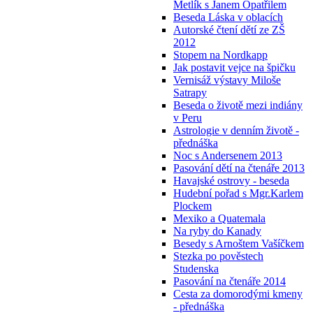
Metlík s Janem Opatřilem
Beseda Láska v oblacích
Autorské čtení dětí ze ZŠ
2012
Stopem na Nordkapp
Jak postavit vejce na špičku
Vernisáž výstavy Miloše
Satrapy
Beseda o životě mezi indiány
v Peru
Astrologie v denním životě -
přednáška
Noc s Andersenem 2013
Pasování dětí na čtenáře 2013
Havajské ostrovy - beseda
Hudební pořad s Mgr.Karlem
Plockem
Mexiko a Quatemala
Na ryby do Kanady
Besedy s Arnoštem Vašíčkem
Stezka po pověstech
Studenska
Pasování na čtenáře 2014
Cesta za domorodými kmeny
- přednáška