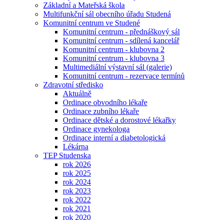
Základní a Mateřská škola
Multifunkční sál obecního úřadu Studená
Komunitní centrum ve Studené
Komunitní centrum - přednáškový sál
Komunitní centrum - sdílená kancelář
Komunitní centrum - klubovna 2
Komunitní centrum - klubovna 3
Multimediální výstavní sál (galerie)
Komunitní centrum - rezervace termínů
Zdravotní středisko
Aktuálně
Ordinace obvodního lékaře
Ordinace zubního lékaře
Ordinace dětské a dorostové lékařky
Ordinace gynekologa
Ordinace interní a diabetologická
Lékárna
TEP Studenska
rok 2026
rok 2025
rok 2024
rok 2023
rok 2022
rok 2021
rok 2020