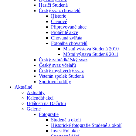
Hasiči Studená
Český svaz chovatelů
Historie
Členové
Připravované akce
Proběhlé akce
Chovaná zvířata
Fotoalba chovatelů
Místní výstava Studená 2010
Místní výstava Studená 2011
Český zahrádkářský svaz
Český svaz včelařů
Český myslivecký svaz
Veterán spolek Studená
Sportovní oddíly
Aktuálně
Aktuality
Kalendář akcí
Události na Dačicku
Galerie
Fotografie
Studená a okolí
Historické fotografie Studené a okolí
Investiční akce