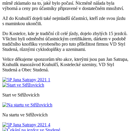
mírně zklamalo na to, jaké bylo počasí. Nicméně nálada byla
výborná a ceny pro účastníky připravené v dostatečném množství.
Až do Krahulčí dojeli také nejmladší účastníci, kteří zde svou jízdu
s maminkou ukončili.
Do Kostelce, kde je tradiční cíl celé jízdy, dojelo zbylých 15 jezdců.
Všichni byli odměněni účastnickým certifikátem, dárkem v podobě
tradičního knoflíku vyrobeného pro tuto příležitost firmou VD Styl
Studená, různými cyklodoplňky a uzeninami.
Velice děkujeme sponzorům této akce, kterými jsou pan Jan Satrapa,
Krahulík masozávod Krahulčí, Kostelecké uzeniny, VD Styl
Studená a Obec Studená.
Start ve Střížovicích
Na startu ve Střížovicích