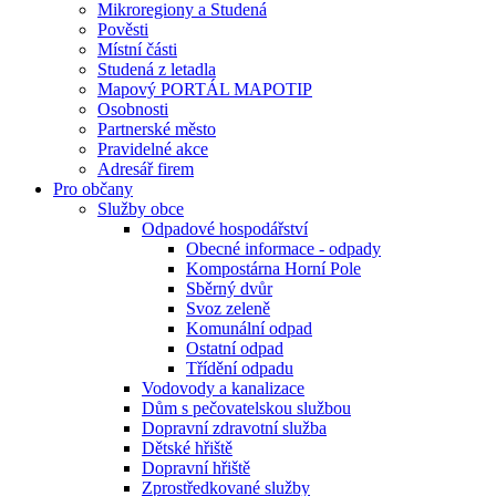
Mikroregiony a Studená
Pověsti
Místní části
Studená z letadla
Mapový PORTÁL MAPOTIP
Osobnosti
Partnerské město
Pravidelné akce
Adresář firem
Pro občany
Služby obce
Odpadové hospodářství
Obecné informace - odpady
Kompostárna Horní Pole
Sběrný dvůr
Svoz zeleně
Komunální odpad
Ostatní odpad
Třídění odpadu
Vodovody a kanalizace
Dům s pečovatelskou službou
Dopravní zdravotní služba
Dětské hřiště
Dopravní hřiště
Zprostředkované služby