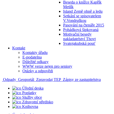
Beseda o knížce Kapřík
Metlík
Island Země ohně a ledu
Setkání se spisovatelem
V.Vondruškou
Pasování na čtenáře 2015
Pohádková šipkovaná
Motivační besedy
nakladatelství Thovt
Svatojakubská pouť
Kontakt
Kontakty úřadu
E-podatelna
Důležité odkazy
WWW verze nejen pro seniory
Otázky a odpovědi
Odpady
Geoportál
Zpravodaj TEP
Zápisy ze zastupitelstva
Úřední deska
Poplatky
Služby obce
Zdravotní středisko
Knihovna