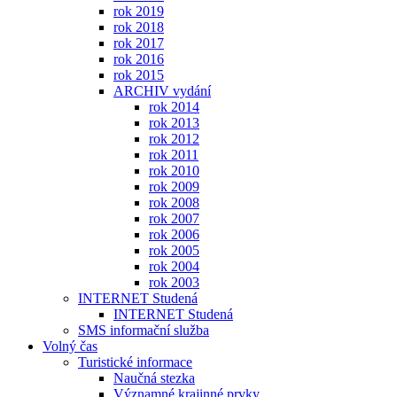
rok 2019
rok 2018
rok 2017
rok 2016
rok 2015
ARCHIV vydání
rok 2014
rok 2013
rok 2012
rok 2011
rok 2010
rok 2009
rok 2008
rok 2007
rok 2006
rok 2005
rok 2004
rok 2003
INTERNET Studená
INTERNET Studená
SMS informační služba
Volný čas
Turistické informace
Naučná stezka
Významné krajinné prvky