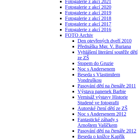
Fotogalerie z akcí 2021
Fotogalerie z akcí 2020
Fotogalerie z akcí 2019
Fotogalerie z akcí 2018
Fotogalerie z akcí 2017
Fotogalerie z akcí 2016
FOTO Archiv
Den otevřených dveří 2010
Přednáška Mgr. V. Buriana
Vyhlášení literární soutěže dětí
ze ZŠ
Stopem do Gruzie
Noc s Andersenem
Beseda s Vlastimilem
Vondruškou
Pasování dětí na čtenáře 2011
Výstava panenek Barbie
Vernisáž výstavy Historie
Studené ve fotografii
Autorské čtení dětí ze ZŠ
Noc s Andersenem 2012
Fantastické záhady s
Arnoštem Vašíčkem
Pasování dětí na čtenáře 2012
Beseda o knížce Kapřík