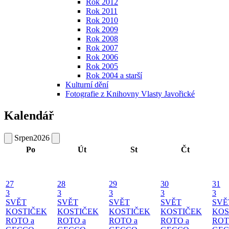
Rok 2012
Rok 2011
Rok 2010
Rok 2009
Rok 2008
Rok 2007
Rok 2006
Rok 2005
Rok 2004 a starší
Kulturní dění
Fotografie z Knihovny Vlasty Javořické
Kalendář
Srpen
2026
Po
Út
St
Čt
27
28
29
30
31
3
3
3
3
3
SVĚT
SVĚT
SVĚT
SVĚT
SVĚ
KOSTIČEK
KOSTIČEK
KOSTIČEK
KOSTIČEK
KOS
ROTO a
ROTO a
ROTO a
ROTO a
ROT