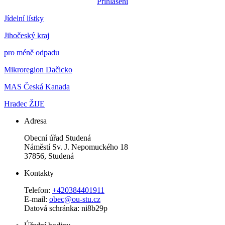
Přihlášení
Jídelní lístky
Jihočeský kraj
pro méně odpadu
Mikroregion Dačicko
MAS Česká Kanada
Hradec ŽIJE
Adresa
Obecní úřad Studená
Náměstí Sv. J. Nepomuckého 18
37856, Studená
Kontakty
Telefon:
+420384401911
E-mail:
obec@ou-stu.cz
Datová schránka: ni8b29p