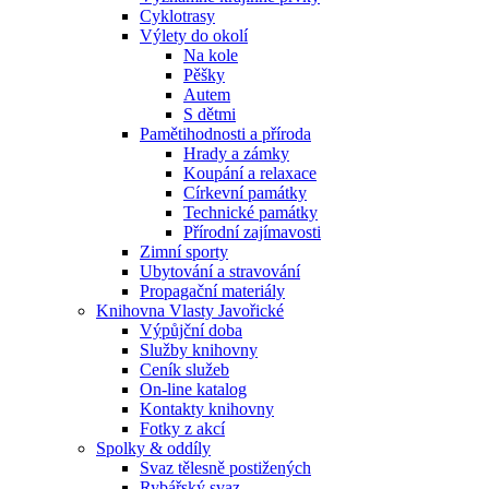
Cyklotrasy
Výlety do okolí
Na kole
Pěšky
Autem
S dětmi
Pamětihodnosti a příroda
Hrady a zámky
Koupání a relaxace
Církevní památky
Technické památky
Přírodní zajímavosti
Zimní sporty
Ubytování a stravování
Propagační materiály
Knihovna Vlasty Javořické
Výpůjční doba
Služby knihovny
Ceník služeb
On-line katalog
Kontakty knihovny
Fotky z akcí
Spolky & oddíly
Svaz tělesně postižených
Rybářský svaz