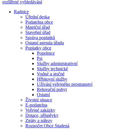
rozšířené vyhledávání
Radnice
Úřední deska
Podatelna obce
Matriční úřad
Stavební úřad
Správa poplatků
Ostatní agenda úřadu
Poplatky obce
Popelnice
Psi
Služby administrativní
Služby technické
Vodné a stočné
Hřbitovní služby
Užívání veřejného prostranství
Rekreační pobyt
Ostatní
Životní situace
E-podatelna
Veřejné zakázky
Dotace, příspěvky
Ztráty a nálezy
Rozpočet Obce Studená