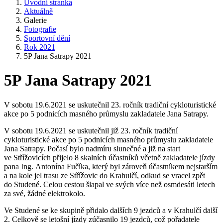
Úvodní stránka
Aktuálně
Galerie
Fotografie
Sportovní dění
Rok 2021
5P Jana Satrapy 2021
5P Jana Satrapy 2021
V sobotu 19.6.2021 se uskutečnil 23. ročník tradiční cykloturistické
akce po 5 podnicích masného průmyslu zakladatele Jana Satrapy.
V sobotu 19.6.2021 se uskutečnil již 23. ročník tradiční
cykloturistické akce po 5 podnicích masného průmyslu zakladatele
Jana Satrapy. Počasí bylo nadmíru slunečné a již na start
ve Střížovicích přijelo 8 skalních účastníků včetně zakladatele jízdy
pana Ing. Antonína Fučíka, který byl zároveň účastníkem nejstarším
a na kole jel trasu ze Střížovic do Krahulčí, odkud se vracel zpět
do Studené. Celou cestou šlapal ve svých více než osmdesáti letech
za své, žádné elektrokolo.
Ve Studené se ke skupině přidalo dalších 9 jezdců a v Krahulčí další
2. Celkově se letošní jízdy zúčasnilo 19 jezdců, což pořadatele