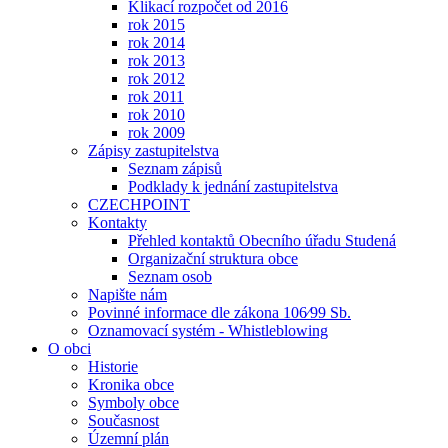
Klikací rozpočet od 2016
rok 2015
rok 2014
rok 2013
rok 2012
rok 2011
rok 2010
rok 2009
Zápisy zastupitelstva
Seznam zápisů
Podklady k jednání zastupitelstva
CZECHPOINT
Kontakty
Přehled kontaktů Obecního úřadu Studená
Organizační struktura obce
Seznam osob
Napište nám
Povinné informace dle zákona 106⁄99 Sb.
Oznamovací systém - Whistleblowing
O obci
Historie
Kronika obce
Symboly obce
Současnost
Územní plán