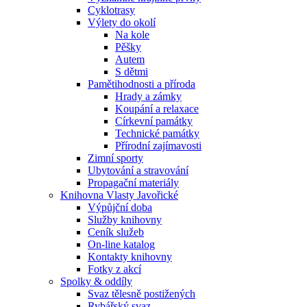
Cyklotrasy
Výlety do okolí
Na kole
Pěšky
Autem
S dětmi
Pamětihodnosti a příroda
Hrady a zámky
Koupání a relaxace
Církevní památky
Technické památky
Přírodní zajímavosti
Zimní sporty
Ubytování a stravování
Propagační materiály
Knihovna Vlasty Javořické
Výpůjční doba
Služby knihovny
Ceník služeb
On-line katalog
Kontakty knihovny
Fotky z akcí
Spolky & oddíly
Svaz tělesně postižených
Rybářský svaz