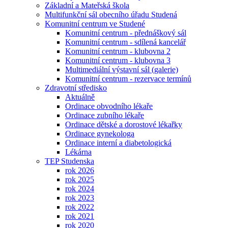
Základní a Mateřská škola
Multifunkční sál obecního úřadu Studená
Komunitní centrum ve Studené
Komunitní centrum - přednáškový sál
Komunitní centrum - sdílená kancelář
Komunitní centrum - klubovna 2
Komunitní centrum - klubovna 3
Multimediální výstavní sál (galerie)
Komunitní centrum - rezervace termínů
Zdravotní středisko
Aktuálně
Ordinace obvodního lékaře
Ordinace zubního lékaře
Ordinace dětské a dorostové lékařky
Ordinace gynekologa
Ordinace interní a diabetologická
Lékárna
TEP Studenska
rok 2026
rok 2025
rok 2024
rok 2023
rok 2022
rok 2021
rok 2020