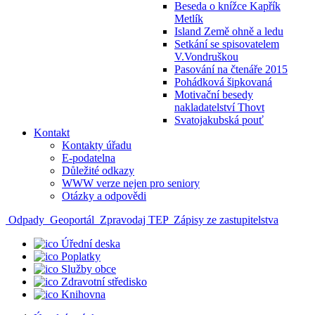
Beseda o knížce Kapřík
Metlík
Island Země ohně a ledu
Setkání se spisovatelem
V.Vondruškou
Pasování na čtenáře 2015
Pohádková šipkovaná
Motivační besedy
nakladatelství Thovt
Svatojakubská pouť
Kontakt
Kontakty úřadu
E-podatelna
Důležité odkazy
WWW verze nejen pro seniory
Otázky a odpovědi
Odpady
Geoportál
Zpravodaj TEP
Zápisy ze zastupitelstva
Úřední deska
Poplatky
Služby obce
Zdravotní středisko
Knihovna