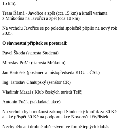
15 km).
Trasa Řásná - Javořice a zpět (cca 15 km) a kratší varianta
z Mrákotína na Javořici a zpět (cca 10 km).
Na vrcholu Javořice se po poledni společně připilo na nový rok
2025.
O slavnostní přípitek se postarali:
Pavel Škoda (starosta Studená)
Miroslav Požár (starosta Mrákotín)
Jan Bartošek (poslanec a místopředseda KDU - ČSL)
Ing. Jaroslav Chalupský (senátor ČR)
Vladimír Mazal ( Klub českých turistů Telč)
Antonín Fučík (zakladatel akce)
Na vrcholu byla možnost zakoupit Studenský knoflík za 30 Kč
a také přispět 30 Kč na podporu akce Novoroční čtyřlístek.
Nechybělo ani drobné občerstvení ve formě teplých klobás