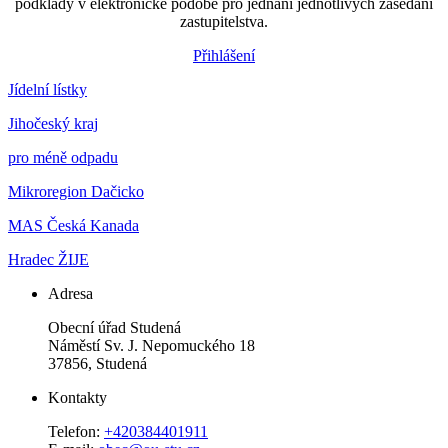
podklady v elektronické podobě pro jednání jednotlivých zasedání
zastupitelstva.
Přihlášení
Jídelní lístky
Jihočeský kraj
pro méně odpadu
Mikroregion Dačicko
MAS Česká Kanada
Hradec ŽIJE
Adresa
Obecní úřad Studená
Náměstí Sv. J. Nepomuckého 18
37856, Studená
Kontakty
Telefon:
+420384401911