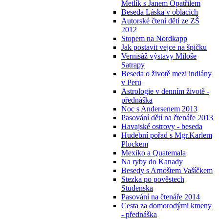
Metlík s Janem Opatřilem
Beseda Láska v oblacích
Autorské čtení dětí ze ZŠ
2012
Stopem na Nordkapp
Jak postavit vejce na špičku
Vernisáž výstavy Miloše
Satrapy
Beseda o životě mezi indiány
v Peru
Astrologie v denním životě -
přednáška
Noc s Andersenem 2013
Pasování dětí na čtenáře 2013
Havajské ostrovy - beseda
Hudební pořad s Mgr.Karlem
Plockem
Mexiko a Quatemala
Na ryby do Kanady
Besedy s Arnoštem Vašíčkem
Stezka po pověstech
Studenska
Pasování na čtenáře 2014
Cesta za domorodými kmeny
- přednáška