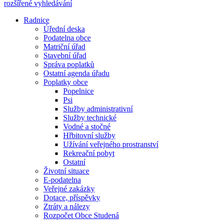
rozšířené vyhledávání
Radnice
Úřední deska
Podatelna obce
Matriční úřad
Stavební úřad
Správa poplatků
Ostatní agenda úřadu
Poplatky obce
Popelnice
Psi
Služby administrativní
Služby technické
Vodné a stočné
Hřbitovní služby
Užívání veřejného prostranství
Rekreační pobyt
Ostatní
Životní situace
E-podatelna
Veřejné zakázky
Dotace, příspěvky
Ztráty a nálezy
Rozpočet Obce Studená