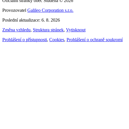
Oficiální stránky obec Studená © 2026
Provozovatel
Galileo Corporation s.r.o.
Poslední aktualizace: 6. 8. 2026
Změna vzhledu
,
Struktura stránek
,
Vytisknout
Prohlášení o přístupnosti
,
Cookies
,
Prohlášení o ochraně soukromí