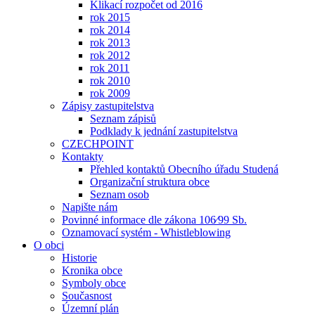
Klikací rozpočet od 2016
rok 2015
rok 2014
rok 2013
rok 2012
rok 2011
rok 2010
rok 2009
Zápisy zastupitelstva
Seznam zápisů
Podklady k jednání zastupitelstva
CZECHPOINT
Kontakty
Přehled kontaktů Obecního úřadu Studená
Organizační struktura obce
Seznam osob
Napište nám
Povinné informace dle zákona 106⁄99 Sb.
Oznamovací systém - Whistleblowing
O obci
Historie
Kronika obce
Symboly obce
Současnost
Územní plán