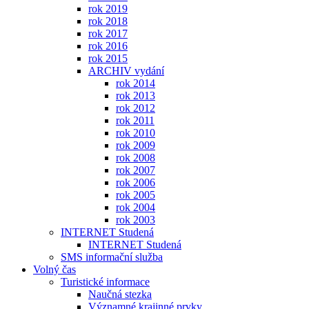
rok 2019
rok 2018
rok 2017
rok 2016
rok 2015
ARCHIV vydání
rok 2014
rok 2013
rok 2012
rok 2011
rok 2010
rok 2009
rok 2008
rok 2007
rok 2006
rok 2005
rok 2004
rok 2003
INTERNET Studená
INTERNET Studená
SMS informační služba
Volný čas
Turistické informace
Naučná stezka
Významné krajinné prvky