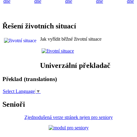
dne
dne
dne
dne
dne
Řešení životních situací
Jak vyřídit běžné životní situace
Univerzální překladač
Překlad (translations)
Select Language
▼
Senioři
Zjednodušená verze stránek nejen pro seniory