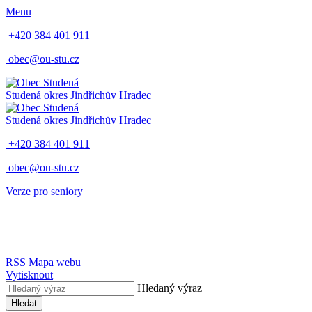
Menu
+420 384 401 911
obec@ou-stu.cz
Studená
okres Jindřichův Hradec
Studená
okres Jindřichův Hradec
+420 384 401 911
obec@ou-stu.cz
Verze pro seniory
RSS
Mapa webu
Vytisknout
Hledaný výraz
Hledat