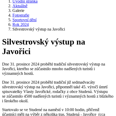
Úvodní stránka
Aktuálně
Galerie
Fotografie
Sportovní dění
Rok 2024
Silvestrovský výstup na Javořici
Silvestrovský výstup na
Javořici
Dne 31. prosince 2024 proběhl tradiční silvestrovský výstup na
Javořici, kterého se zúčastnilo mnoho nadšených turistů i
významných hostů.
Dne 31. prosince 2024 proběhl tradiční již sedmadvacáty
silvestrovský výstup na Javořici, připomněl také 45. výročí úmrtí
spisovatelky Vlasty Javořické, rodačky z obce Studená. Výstupu
se zúčastnilo 4500 nadšených turistů i významných hostů z blízkého
i širokého okolí.
Startovalo se ve Studené na naměstí v 10:00 hodin, přičemž
účastníci měli na výběr z několika tras. Studená - Javořice (cca