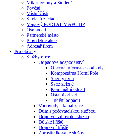
Mikroregiony a Studená
Pověsti
Místní části
Studená z letadla
Mapový PORTÁL MAPOTIP
Osobnosti
Partnerské město
Pravidelné akce
Adresář firem
Pro občany
Služby obce
Odpadové hospodářství
Obecné informace - odpady
Kompostárna Horní Pole
Sběrný dvůr
Svoz zeleně
Komunální odpad
Ostatní odpad
Třídění odpadu
Vodovody a kanalizace
Dům s pečovatelskou službou
Dopravní zdravotní služba
Dětské hřiště
Dopravní hřiště
Zprostředkované služby