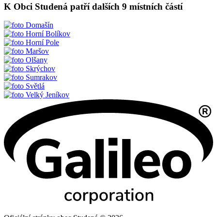
K Obci Studená patří dalších 9 místních částí
Domašín
Horní Bolíkov
Horní Pole
Maršov
Olšany
Skrýchov
Sumrakov
Světlá
Velký Jeníkov