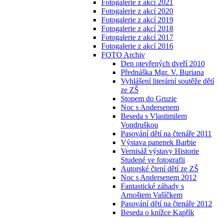
Fotogalerie z akcí 2021
Fotogalerie z akcí 2020
Fotogalerie z akcí 2019
Fotogalerie z akcí 2018
Fotogalerie z akcí 2017
Fotogalerie z akcí 2016
FOTO Archiv
Den otevřených dveří 2010
Přednáška Mgr. V. Buriana
Vyhlášení literární soutěže dětí
ze ZŠ
Stopem do Gruzie
Noc s Andersenem
Beseda s Vlastimilem
Vondruškou
Pasování dětí na čtenáře 2011
Výstava panenek Barbie
Vernisáž výstavy Historie
Studené ve fotografii
Autorské čtení dětí ze ZŠ
Noc s Andersenem 2012
Fantastické záhady s
Arnoštem Vašíčkem
Pasování dětí na čtenáře 2012
Beseda o knížce Kapřík