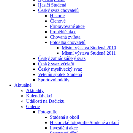
Hasiči Studená
Český svaz chovatelů
Historie
Členové
Připravované akce
Proběhlé akce
Chovaná zvířata
Fotoalba chovatelů
Místní výstava Studená 2010
Místní výstava Studená 2011
Český zahrádkářský svaz
Český svaz včelařů
Český myslivecký svaz
Veterán spolek Studená
Sportovní oddíly
Aktuálně
Aktuality
Kalendář akcí
Události na Dačicku
Galerie
Fotografie
Studená a okolí
Historické fotografie Studené a okolí
Investiční akce