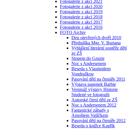
Fotogalerie z akcí 2021
Fotogalerie z akcí 2020
Fotogalerie z akcí 2019
Fotogalerie z akcí 2018
Fotogalerie z akcí 2017
Fotogalerie z akcí 2016
FOTO Archiv
Den otevřených dveří 2010
Přednáška Mgr. V. Buriana
Vyhlášení literární soutěže dětí
ze ZŠ
Stopem do Gruzie
Noc s Andersenem
Beseda s Vlastimilem
Vondruškou
Pasování dětí na čtenáře 2011
Výstava panenek Barbie
Vernisáž výstavy Historie
Studené ve fotografii
Autorské čtení dětí ze ZŠ
Noc s Andersenem 2012
Fantastické záhady s
Arnoštem Vašíčkem
Pasování dětí na čtenáře 2012
Beseda o knížce Kapřík