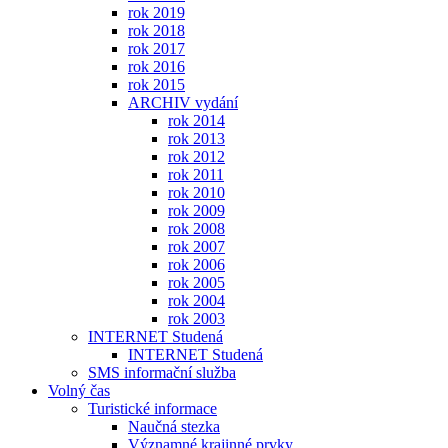
rok 2019
rok 2018
rok 2017
rok 2016
rok 2015
ARCHIV vydání
rok 2014
rok 2013
rok 2012
rok 2011
rok 2010
rok 2009
rok 2008
rok 2007
rok 2006
rok 2005
rok 2004
rok 2003
INTERNET Studená
INTERNET Studená
SMS informační služba
Volný čas
Turistické informace
Naučná stezka
Významné krajinné prvky