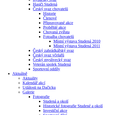
Hasiči Studená
Český svaz chovatelů
Historie
Členové
Připravované akce
Proběhlé akce
Chovaná zvířata
Fotoalba chovatelů
Místní výstava Studená 2010
Místní výstava Studená 2011
Český zahrádkářský svaz
Český svaz včelařů
Český myslivecký svaz
Veterán spolek Studená
Sportovní oddíly
Aktuálně
Aktuality
Kalendář akcí
Události na Dačicku
Galerie
Fotografie
Studená a okolí
Historické fotografie Studené a okolí
Investiční akce