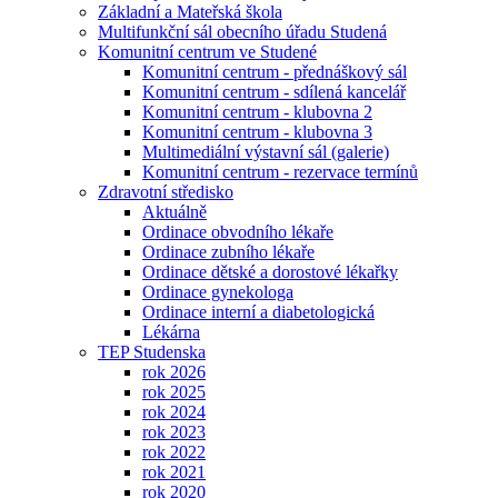
Základní a Mateřská škola
Multifunkční sál obecního úřadu Studená
Komunitní centrum ve Studené
Komunitní centrum - přednáškový sál
Komunitní centrum - sdílená kancelář
Komunitní centrum - klubovna 2
Komunitní centrum - klubovna 3
Multimediální výstavní sál (galerie)
Komunitní centrum - rezervace termínů
Zdravotní středisko
Aktuálně
Ordinace obvodního lékaře
Ordinace zubního lékaře
Ordinace dětské a dorostové lékařky
Ordinace gynekologa
Ordinace interní a diabetologická
Lékárna
TEP Studenska
rok 2026
rok 2025
rok 2024
rok 2023
rok 2022
rok 2021
rok 2020