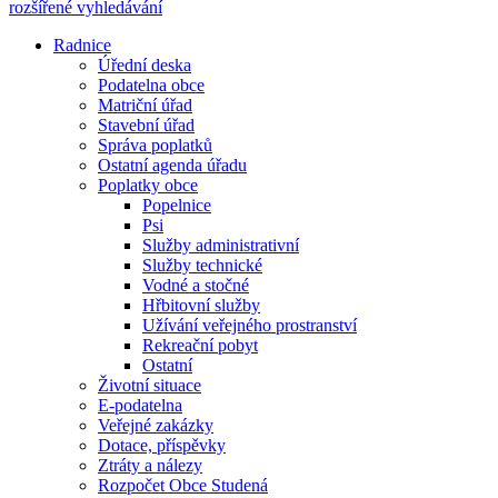
rozšířené vyhledávání
Radnice
Úřední deska
Podatelna obce
Matriční úřad
Stavební úřad
Správa poplatků
Ostatní agenda úřadu
Poplatky obce
Popelnice
Psi
Služby administrativní
Služby technické
Vodné a stočné
Hřbitovní služby
Užívání veřejného prostranství
Rekreační pobyt
Ostatní
Životní situace
E-podatelna
Veřejné zakázky
Dotace, příspěvky
Ztráty a nálezy
Rozpočet Obce Studená