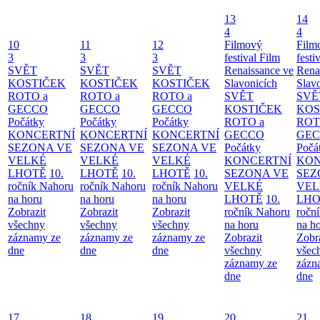
13
14
4
4
10
11
12
Filmový
Film
3
3
3
festival Film
festi
SVĚT
SVĚT
SVĚT
Renaissance ve
Rena
KOSTIČEK
KOSTIČEK
KOSTIČEK
Slavonicích
Slav
ROTO a
ROTO a
ROTO a
SVĚT
SVĚ
GECCO
GECCO
GECCO
KOSTIČEK
KOS
Počátky
Počátky
Počátky
ROTO a
ROT
KONCERTNÍ
KONCERTNÍ
KONCERTNÍ
GECCO
GE
SEZONA VE
SEZONA VE
SEZONA VE
Počátky
Počá
VELKÉ
VELKÉ
VELKÉ
KONCERTNÍ
KON
LHOTĚ
10.
LHOTĚ
10.
LHOTĚ
10.
SEZONA VE
SEZ
ročník Nahoru
ročník Nahoru
ročník Nahoru
VELKÉ
VEL
na horu
na horu
na horu
LHOTĚ
10.
LHO
Zobrazit
Zobrazit
Zobrazit
ročník Nahoru
ročn
všechny
všechny
všechny
na horu
na h
záznamy ze
záznamy ze
záznamy ze
Zobrazit
Zobr
dne
dne
dne
všechny
všec
záznamy ze
zázn
dne
dne
17
18
19
20
21