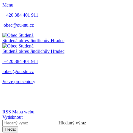
Menu
+420 384 401 911
obec@ou-stu.cz
Studená
okres Jindřichův Hradec
Studená
okres Jindřichův Hradec
+420 384 401 911
obec@ou-stu.cz
Verze pro seniory
RSS
Mapa webu
Vytisknout
Hledaný výraz
Hledat