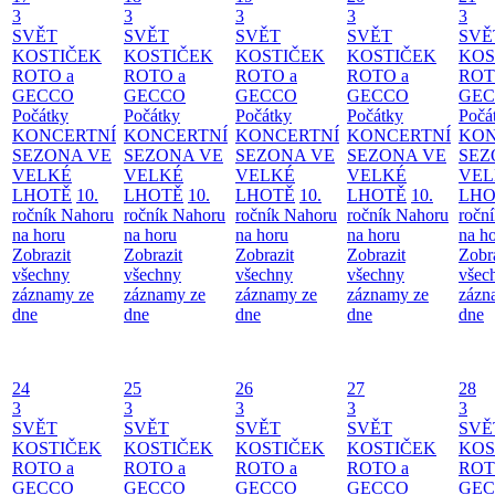
3
3
3
3
3
SVĚT
SVĚT
SVĚT
SVĚT
SVĚ
KOSTIČEK
KOSTIČEK
KOSTIČEK
KOSTIČEK
KOS
ROTO a
ROTO a
ROTO a
ROTO a
ROT
GECCO
GECCO
GECCO
GECCO
GE
Počátky
Počátky
Počátky
Počátky
Počá
KONCERTNÍ
KONCERTNÍ
KONCERTNÍ
KONCERTNÍ
KON
SEZONA VE
SEZONA VE
SEZONA VE
SEZONA VE
SEZ
VELKÉ
VELKÉ
VELKÉ
VELKÉ
VEL
LHOTĚ
10.
LHOTĚ
10.
LHOTĚ
10.
LHOTĚ
10.
LHO
ročník Nahoru
ročník Nahoru
ročník Nahoru
ročník Nahoru
ročn
na horu
na horu
na horu
na horu
na h
Zobrazit
Zobrazit
Zobrazit
Zobrazit
Zobr
všechny
všechny
všechny
všechny
všec
záznamy ze
záznamy ze
záznamy ze
záznamy ze
zázn
dne
dne
dne
dne
dne
24
25
26
27
28
3
3
3
3
3
SVĚT
SVĚT
SVĚT
SVĚT
SVĚ
KOSTIČEK
KOSTIČEK
KOSTIČEK
KOSTIČEK
KOS
ROTO a
ROTO a
ROTO a
ROTO a
ROT
GECCO
GECCO
GECCO
GECCO
GE