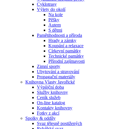
Cyklotrasy
Výlety do okolí
Na kole
Pěšky
Autem
S dětmi
Pamětihodnosti a příroda
Hrady a zámky
Koupání a relaxace
Církevní památky
Technické památky
Přírodní zajímavosti
Zimní sporty
Ubytování a stravování
Propagační materiály
Knihovna Vlasty Javořické
Výpůjční doba
Služby knihovny
Ceník služeb
On-line katalog
Kontakty knihovny
Fotky z akcí
Spolky & oddíly
Svaz tělesně postižených
Rybářský svaz