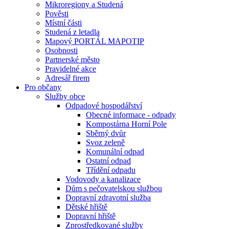
Mikroregiony a Studená
Pověsti
Místní části
Studená z letadla
Mapový PORTÁL MAPOTIP
Osobnosti
Partnerské město
Pravidelné akce
Adresář firem
Pro občany
Služby obce
Odpadové hospodářství
Obecné informace - odpady
Kompostárna Horní Pole
Sběrný dvůr
Svoz zeleně
Komunální odpad
Ostatní odpad
Třídění odpadu
Vodovody a kanalizace
Dům s pečovatelskou službou
Dopravní zdravotní služba
Dětské hřiště
Dopravní hřiště
Zprostředkované služby