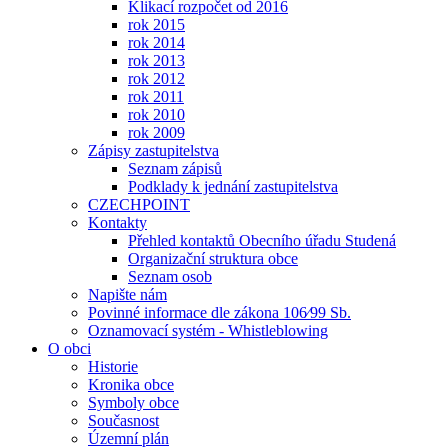
Klikací rozpočet od 2016
rok 2015
rok 2014
rok 2013
rok 2012
rok 2011
rok 2010
rok 2009
Zápisy zastupitelstva
Seznam zápisů
Podklady k jednání zastupitelstva
CZECHPOINT
Kontakty
Přehled kontaktů Obecního úřadu Studená
Organizační struktura obce
Seznam osob
Napište nám
Povinné informace dle zákona 106⁄99 Sb.
Oznamovací systém - Whistleblowing
O obci
Historie
Kronika obce
Symboly obce
Současnost
Územní plán