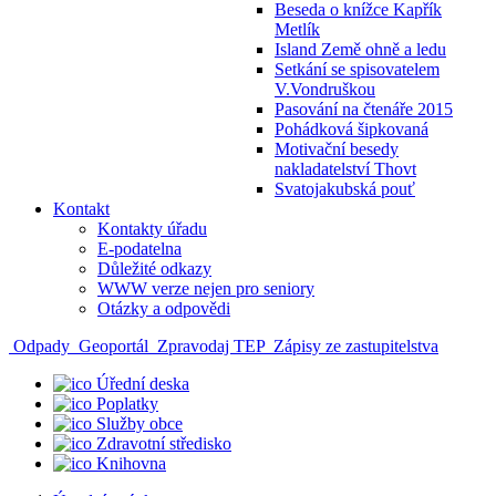
Beseda o knížce Kapřík
Metlík
Island Země ohně a ledu
Setkání se spisovatelem
V.Vondruškou
Pasování na čtenáře 2015
Pohádková šipkovaná
Motivační besedy
nakladatelství Thovt
Svatojakubská pouť
Kontakt
Kontakty úřadu
E-podatelna
Důležité odkazy
WWW verze nejen pro seniory
Otázky a odpovědi
Odpady
Geoportál
Zpravodaj TEP
Zápisy ze zastupitelstva
Úřední deska
Poplatky
Služby obce
Zdravotní středisko
Knihovna