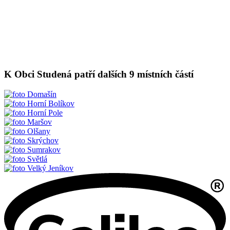
K Obci Studená patří dalších 9 místních částí
Domašín
Horní Bolíkov
Horní Pole
Maršov
Olšany
Skrýchov
Sumrakov
Světlá
Velký Jeníkov