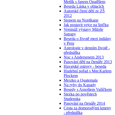
Metlík s Janem Opatřilem
Beseda Láska v oblacích
Autorské čtení dětí ze ZŠ
2012
Stopem na Nordkapp
Jak postavit vejce na špičku
Vernisáž výstavy Miloše
Satrapy
Beseda o životě mezi indiány
v Peru
Astrologie v denním životě -
přednáška
Noc s Andersenem 2013
Pasování dětí na čtenáře 2013
Havajské ostrovy - beseda
Hudební pořad s Mgr.Karlem
Plockem
Mexiko a Quatemala
Na ryby do Kanady
Besedy s Arnoštem Vašíčkem
Stezka po pověstech
Studenska
Pasování na čtenáře 2014
Cesta za domorodými kmeny
- přednáška