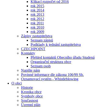
Klikací rozpočet od 2016
rok 2015
rok 2014
rok 2013
rok 2012
rok 2011
rok 2010
rok 2009
Zápisy zastupitelstva
Seznam zápisů
Podklady k jednání zastupitelstva
CZECHPOINT
Kontakty
Přehled kontaktů Obecního úřadu Studená
Organizační struktura obce
Seznam osob
Napište nám
Povinné informace dle zákona 106⁄99 Sb.
Oznamovací systém - Whistleblowing
O obci
Historie
Kronika obce
Symboly obce
Současnost
Územní plán