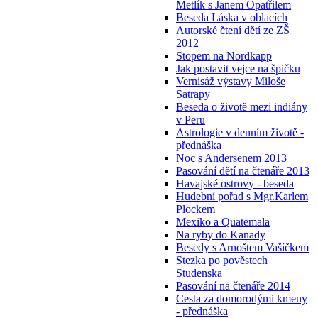
Metlík s Janem Opatřilem
Beseda Láska v oblacích
Autorské čtení dětí ze ZŠ
2012
Stopem na Nordkapp
Jak postavit vejce na špičku
Vernisáž výstavy Miloše
Satrapy
Beseda o životě mezi indiány
v Peru
Astrologie v denním životě -
přednáška
Noc s Andersenem 2013
Pasování dětí na čtenáře 2013
Havajské ostrovy - beseda
Hudební pořad s Mgr.Karlem
Plockem
Mexiko a Quatemala
Na ryby do Kanady
Besedy s Arnoštem Vašíčkem
Stezka po pověstech
Studenska
Pasování na čtenáře 2014
Cesta za domorodými kmeny
- přednáška