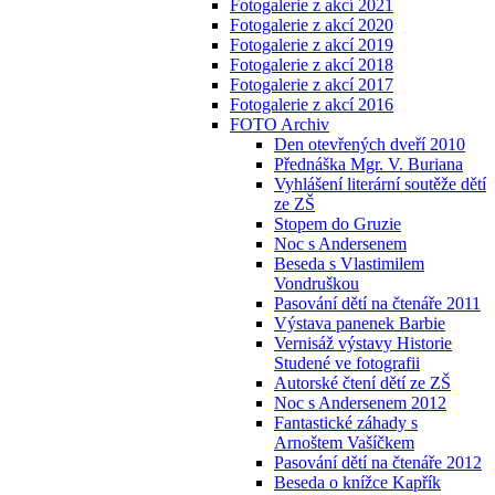
Fotogalerie z akcí 2021
Fotogalerie z akcí 2020
Fotogalerie z akcí 2019
Fotogalerie z akcí 2018
Fotogalerie z akcí 2017
Fotogalerie z akcí 2016
FOTO Archiv
Den otevřených dveří 2010
Přednáška Mgr. V. Buriana
Vyhlášení literární soutěže dětí
ze ZŠ
Stopem do Gruzie
Noc s Andersenem
Beseda s Vlastimilem
Vondruškou
Pasování dětí na čtenáře 2011
Výstava panenek Barbie
Vernisáž výstavy Historie
Studené ve fotografii
Autorské čtení dětí ze ZŠ
Noc s Andersenem 2012
Fantastické záhady s
Arnoštem Vašíčkem
Pasování dětí na čtenáře 2012
Beseda o knížce Kapřík