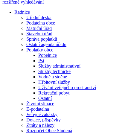
rozšířené vyhledávání
Radnice
Úřední deska
Podatelna obce
Matriční úřad
Stavební úřad
Správa poplatků
Ostatní agenda úřadu
Poplatky obce
Popelnice
Psi
Služby administrativní
Služby technické
Vodné a stočné
Hřbitovní služby
Užívání veřejného prostranství
Rekreační pobyt
Ostatní
Životní situace
E-podatelna
Veřejné zakázky
Dotace, příspěvky
Ztráty a nálezy
Rozpočet Obce Studená