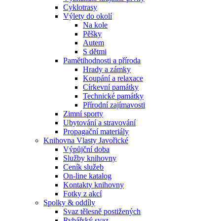
Cyklotrasy
Výlety do okolí
Na kole
Pěšky
Autem
S dětmi
Pamětihodnosti a příroda
Hrady a zámky
Koupání a relaxace
Církevní památky
Technické památky
Přírodní zajímavosti
Zimní sporty
Ubytování a stravování
Propagační materiály
Knihovna Vlasty Javořické
Výpůjční doba
Služby knihovny
Ceník služeb
On-line katalog
Kontakty knihovny
Fotky z akcí
Spolky & oddíly
Svaz tělesně postižených
Rybářský svaz