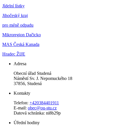
Jídelní lístky
Jihočeský kraj
pro méně odpadu
Mikroregion Dačicko
MAS Česká Kanada
Hradec ŽIJE
Adresa
Obecní úřad Studená
Náměstí Sv. J. Nepomuckého 18
37856, Studená
Kontakty
Telefon:
+420384401911
E-mail:
obec@ou-stu.cz
Datová schránka: ni8b29p
Úřední hodiny