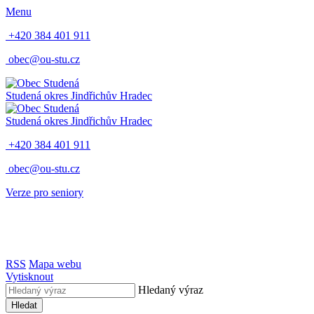
Menu
+420 384 401 911
obec@ou-stu.cz
Studená
okres Jindřichův Hradec
Studená
okres Jindřichův Hradec
+420 384 401 911
obec@ou-stu.cz
Verze pro seniory
RSS
Mapa webu
Vytisknout
Hledaný výraz
Hledat