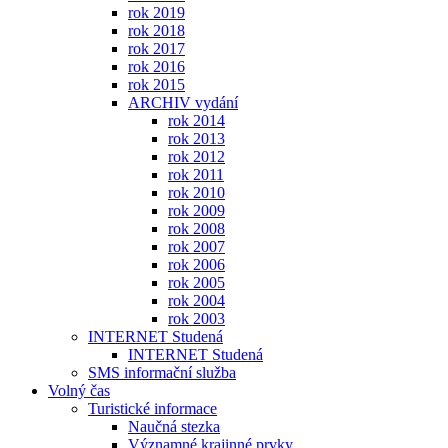
rok 2019
rok 2018
rok 2017
rok 2016
rok 2015
ARCHIV vydání
rok 2014
rok 2013
rok 2012
rok 2011
rok 2010
rok 2009
rok 2008
rok 2007
rok 2006
rok 2005
rok 2004
rok 2003
INTERNET Studená
INTERNET Studená
SMS informační služba
Volný čas
Turistické informace
Naučná stezka
Významné krajinné prvky