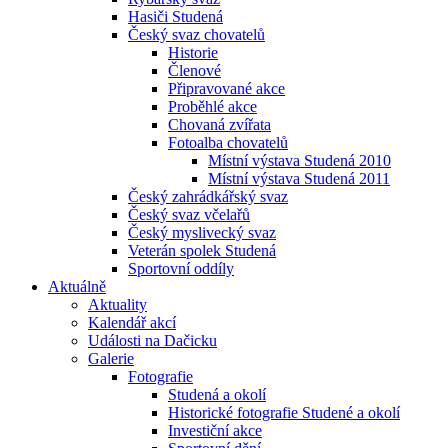
Hasiči Studená
Český svaz chovatelů
Historie
Členové
Připravované akce
Proběhlé akce
Chovaná zvířata
Fotoalba chovatelů
Místní výstava Studená 2010
Místní výstava Studená 2011
Český zahrádkářský svaz
Český svaz včelařů
Český myslivecký svaz
Veterán spolek Studená
Sportovní oddíly
Aktuálně
Aktuality
Kalendář akcí
Události na Dačicku
Galerie
Fotografie
Studená a okolí
Historické fotografie Studené a okolí
Investiční akce