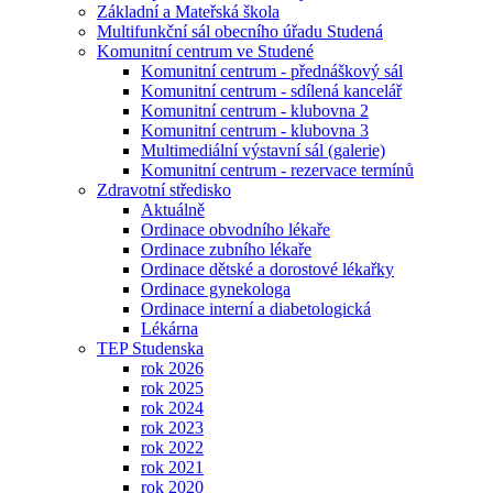
Základní a Mateřská škola
Multifunkční sál obecního úřadu Studená
Komunitní centrum ve Studené
Komunitní centrum - přednáškový sál
Komunitní centrum - sdílená kancelář
Komunitní centrum - klubovna 2
Komunitní centrum - klubovna 3
Multimediální výstavní sál (galerie)
Komunitní centrum - rezervace termínů
Zdravotní středisko
Aktuálně
Ordinace obvodního lékaře
Ordinace zubního lékaře
Ordinace dětské a dorostové lékařky
Ordinace gynekologa
Ordinace interní a diabetologická
Lékárna
TEP Studenska
rok 2026
rok 2025
rok 2024
rok 2023
rok 2022
rok 2021
rok 2020