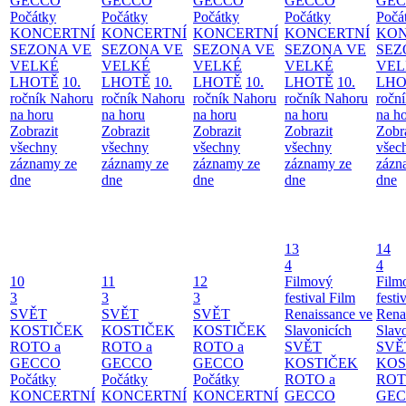
GECCO
GECCO
GECCO
GECCO
GE
Počátky
Počátky
Počátky
Počátky
Počá
KONCERTNÍ
KONCERTNÍ
KONCERTNÍ
KONCERTNÍ
KON
SEZONA VE
SEZONA VE
SEZONA VE
SEZONA VE
SEZ
VELKÉ
VELKÉ
VELKÉ
VELKÉ
VEL
LHOTĚ
10.
LHOTĚ
10.
LHOTĚ
10.
LHOTĚ
10.
LHO
ročník Nahoru
ročník Nahoru
ročník Nahoru
ročník Nahoru
ročn
na horu
na horu
na horu
na horu
na h
Zobrazit
Zobrazit
Zobrazit
Zobrazit
Zobr
všechny
všechny
všechny
všechny
všec
záznamy ze
záznamy ze
záznamy ze
záznamy ze
zázn
dne
dne
dne
dne
dne
13
14
4
4
10
11
12
Filmový
Film
3
3
3
festival Film
festi
SVĚT
SVĚT
SVĚT
Renaissance ve
Rena
KOSTIČEK
KOSTIČEK
KOSTIČEK
Slavonicích
Slav
ROTO a
ROTO a
ROTO a
SVĚT
SVĚ
GECCO
GECCO
GECCO
KOSTIČEK
KOS
Počátky
Počátky
Počátky
ROTO a
ROT
KONCERTNÍ
KONCERTNÍ
KONCERTNÍ
GECCO
GE