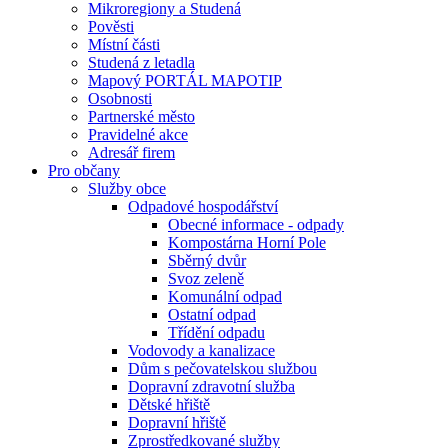
Mikroregiony a Studená
Pověsti
Místní části
Studená z letadla
Mapový PORTÁL MAPOTIP
Osobnosti
Partnerské město
Pravidelné akce
Adresář firem
Pro občany
Služby obce
Odpadové hospodářství
Obecné informace - odpady
Kompostárna Horní Pole
Sběrný dvůr
Svoz zeleně
Komunální odpad
Ostatní odpad
Třídění odpadu
Vodovody a kanalizace
Dům s pečovatelskou službou
Dopravní zdravotní služba
Dětské hřiště
Dopravní hřiště
Zprostředkované služby