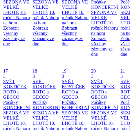
SEZONA VE
SEZONA VE
SEZONA VE
Počátky
Počá
VELKÉ
VELKÉ
VELKÉ
KONCERTNÍ
KON
LHOTĚ
10.
LHOTĚ
10.
LHOTĚ
10.
SEZONA VE
SEZ
ročník Nahoru
ročník Nahoru
ročník Nahoru
VELKÉ
VEL
na horu
na horu
na horu
LHOTĚ
10.
LHO
Zobrazit
Zobrazit
Zobrazit
ročník Nahoru
ročn
všechny
všechny
všechny
na horu
na h
záznamy ze
záznamy ze
záznamy ze
Zobrazit
Zobr
dne
dne
dne
všechny
všec
záznamy ze
zázn
dne
dne
17
18
19
20
21
3
3
3
3
3
SVĚT
SVĚT
SVĚT
SVĚT
SVĚ
KOSTIČEK
KOSTIČEK
KOSTIČEK
KOSTIČEK
KOS
ROTO a
ROTO a
ROTO a
ROTO a
ROT
GECCO
GECCO
GECCO
GECCO
GE
Počátky
Počátky
Počátky
Počátky
Počá
KONCERTNÍ
KONCERTNÍ
KONCERTNÍ
KONCERTNÍ
KON
SEZONA VE
SEZONA VE
SEZONA VE
SEZONA VE
SEZ
VELKÉ
VELKÉ
VELKÉ
VELKÉ
VEL
LHOTĚ
10.
LHOTĚ
10.
LHOTĚ
10.
LHOTĚ
10.
LHO
ročník Nahoru
ročník Nahoru
ročník Nahoru
ročník Nahoru
ročn