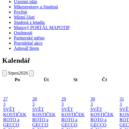
Územní plán
Mikroregiony a Studená
Pověsti
Místní části
Studená z letadla
Mapový PORTÁL MAPOTIP
Osobnosti
Partnerské město
Pravidelné akce
Adresář firem
Kalendář
Srpen
2026
Po
Út
St
Čt
27
28
29
30
31
3
3
3
3
3
SVĚT
SVĚT
SVĚT
SVĚT
SVĚ
KOSTIČEK
KOSTIČEK
KOSTIČEK
KOSTIČEK
KOS
ROTO a
ROTO a
ROTO a
ROTO a
ROT
GECCO
GECCO
GECCO
GECCO
GE