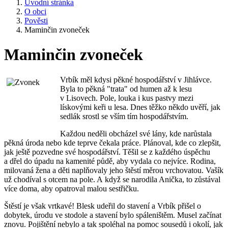
Úvodní stránka
O obci
Pověsti
Maminčin zvoneček
Maminčin zvoneček
Vrbík měl kdysi pěkné hospodářství v Jihlávce.
Byla to pěkná "trata" od humen až k lesu
v Lisovech. Pole, louka i kus pastvy mezi
lískovými keři u lesa. Dnes těžko někdo uvěří, jak
sedlák srostl se vším tím hospodářstvím.
Každou neděli obcházel své lány, kde narůstala
pěkná úroda nebo kde teprve čekala práce. Plánoval, kde co zlepšit,
jak ještě pozvedne své hospodářství. Těšil se z každého úspěchu
a dřel do úpadu na kamenité půdě, aby vydala co nejvíce. Rodina,
milovaná žena a děti naplňovaly jeho štěstí měrou vrchovatou. Vašík
už chodíval s otcem na pole. A když se narodila Anička, to zůstával
více doma, aby opatroval malou sestřičku.
Štěstí je však vrtkavé! Blesk udeřil do stavení a Vrbík přišel o
dobytek, úrodu ve stodole a stavení bylo spáleništěm. Musel začínat
znovu. Pojištění nebylo a tak spoléhal na pomoc sousedů i okolí, jak