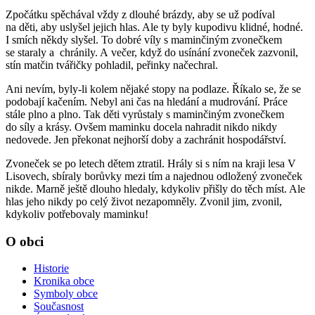
Zpočátku spěchával vždy z dlouhé brázdy, aby se už podíval
na děti, aby uslyšel jejich hlas. Ale ty byly kupodivu klidné, hodné.
I smích někdy slyšel. To dobré víly s maminčiným zvonečkem
se staraly a chránily. A večer, když do usínání zvoneček zazvonil,
stín matčin tvářičky pohladil, peřinky načechral.
Ani nevím, byly-li kolem nějaké stopy na podlaze. Říkalo se, že se
podobají kačením. Nebyl ani čas na hledání a mudrování. Práce
stále plno a plno. Tak děti vyrůstaly s maminčiným zvonečkem
do síly a krásy. Ovšem maminku docela nahradit nikdo nikdy
nedovede. Jen překonat nejhorší doby a zachránit hospodářství.
Zvoneček se po letech dětem ztratil. Hrály si s ním na kraji lesa V
Lisovech, sbíraly borůvky mezi tím a najednou odložený zvoneček
nikde. Marně ještě dlouho hledaly, kdykoliv přišly do těch míst. Ale
hlas jeho nikdy po celý život nezapomněly. Zvonil jim, zvonil,
kdykoliv potřebovaly maminku!
O obci
Historie
Kronika obce
Symboly obce
Současnost