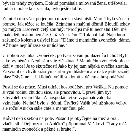
bývalo tehdy zvykem. Dokud pomáhala milovaná žena, utěšovala,
radila i práce kus zastala, bylo ještě dobře.
Zemřela mu však po jednom úraze na staveništi. Marná byla všecka
pomoc. Jak těžce se loučila! Zejména s malými dětmi! Bloudil tehdy
po milých Lisovech celý zoufalý: "Proč jsi mě tu nechala! Děti mé,
malé děti, mámu nemáte. Což vše stačím!" Tak naříkal. Najednou
zašumělo kolem a uslyšel hlas: "Dáme ti maminčin zvoneček, dáme.
Až bude nejhůř zase se uhlídáme."
U nohou zacinkal zvoneček, po tváři závan pohlazení a ticho! Byl
jako vyměněn. Není sám v té zlé situaci! Maminčin zvoneček přece
drží v ruce! Je to skutečnost! Jako by jej tam nějaká ovečka ztratila.
Zazvonil na chvíli krásným stříbrným hláskem a v dálce ještě zazněl
hlas: "Slyšíme!". Uklidněn vrátil se domů k dětem a hospodářství.
Pustil se do práce. Musí udržet hospodářství pro Vašíka. Na pomoc
si vzal rodinu chudou sice, ale pracovitou. Upravil jim byt
z bývalého vejmiňku. A hospodářství se vzpamatovalo, ba
vzkvétalo. Nejhůř bylo s dětmi. Čtyřletý Vašík byl už skoro velký,
ale roční Anička stále chtěla maminčinu péči.
Brával děti s sebou na pole. Posadil je obyčejně na mez a oral,
vláčil, sil. "Dej pozor na Aničku" připomínal Vašíkovi. "Tady máš
maminčin zvoneček a pěkně si hrajte!".