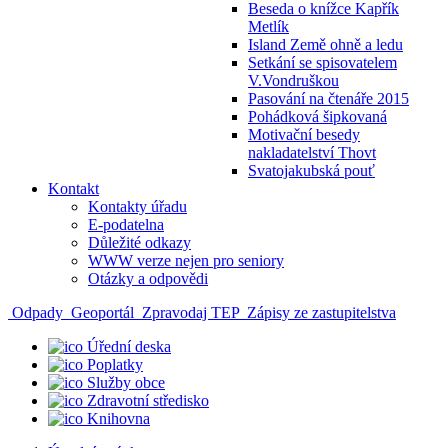
Beseda o knížce Kapřík
Metlík
Island Země ohně a ledu
Setkání se spisovatelem
V.Vondruškou
Pasování na čtenáře 2015
Pohádková šipkovaná
Motivační besedy
nakladatelství Thovt
Svatojakubská pouť
Kontakt
Kontakty úřadu
E-podatelna
Důležité odkazy
WWW verze nejen pro seniory
Otázky a odpovědi
Odpady
Geoportál
Zpravodaj TEP
Zápisy ze zastupitelstva
Úřední deska
Poplatky
Služby obce
Zdravotní středisko
Knihovna