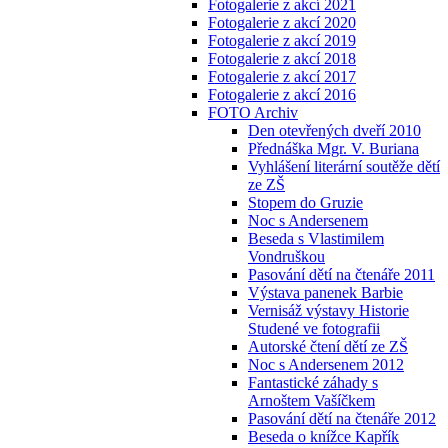
Fotogalerie z akcí 2021
Fotogalerie z akcí 2020
Fotogalerie z akcí 2019
Fotogalerie z akcí 2018
Fotogalerie z akcí 2017
Fotogalerie z akcí 2016
FOTO Archiv
Den otevřených dveří 2010
Přednáška Mgr. V. Buriana
Vyhlášení literární soutěže dětí
ze ZŠ
Stopem do Gruzie
Noc s Andersenem
Beseda s Vlastimilem
Vondruškou
Pasování dětí na čtenáře 2011
Výstava panenek Barbie
Vernisáž výstavy Historie
Studené ve fotografii
Autorské čtení dětí ze ZŠ
Noc s Andersenem 2012
Fantastické záhady s
Arnoštem Vašíčkem
Pasování dětí na čtenáře 2012
Beseda o knížce Kapřík