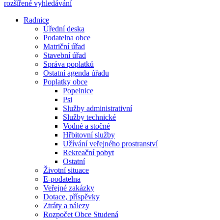
rozšířené vyhledávání
Radnice
Úřední deska
Podatelna obce
Matriční úřad
Stavební úřad
Správa poplatků
Ostatní agenda úřadu
Poplatky obce
Popelnice
Psi
Služby administrativní
Služby technické
Vodné a stočné
Hřbitovní služby
Užívání veřejného prostranství
Rekreační pobyt
Ostatní
Životní situace
E-podatelna
Veřejné zakázky
Dotace, příspěvky
Ztráty a nálezy
Rozpočet Obce Studená