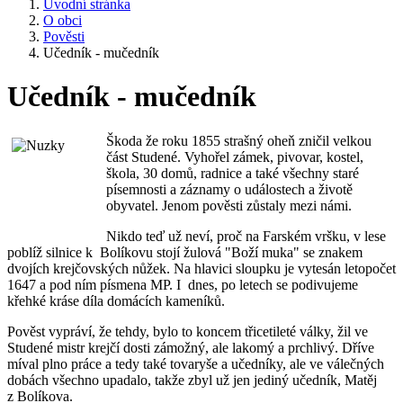
Úvodní stránka
O obci
Pověsti
Učedník - mučedník
Učedník - mučedník
Škoda že roku 1855 strašný oheň zničil velkou
část Studené. Vyhořel zámek, pivovar, kostel,
škola, 30 domů, radnice a také všechny staré
písemnosti a záznamy o událostech a životě
obyvatel. Jenom pověsti zůstaly mezi námi.
Nikdo teď už neví, proč na Farském vršku, v lese
poblíž silnice k Bolíkovu stojí žulová "Boží muka" se znakem
dvojích krejčovských nůžek. Na hlavici sloupku je vytesán letopočet
1647 a pod ním písmena MP. I dnes, po letech se podivujeme
křehké kráse díla domácích kameníků.
Pověst vypráví, že tehdy, bylo to koncem třicetileté války, žil ve
Studené mistr krejčí dosti zámožný, ale lakomý a prchlivý. Dříve
míval plno práce a tedy také tovaryše a učedníky, ale ve válečných
dobách všechno upadalo, takže zbyl už jen jediný učedník, Matěj
z Bolíkova.