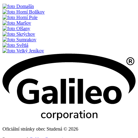
Domašín
Horní Bolíkov
Horní Pole
Maršov
Olšany
Skrýchov
Sumrakov
Světlá
Velký Jeníkov
Oficiální stránky obec Studená © 2026