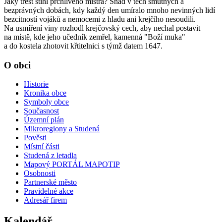
Jaký trest stihl prchlivého mistra? Snad v těch smutných a
bezprávných dobách, kdy každý den umíralo mnoho nevinných lidí
bezcitností vojáků a nemocemi z hladu ani krejčího nesoudili.
Na usmíření viny rozhodl krejčovský cech, aby nechal postavit
na místě, kde jeho učedník zemřel, kamenná "Boží muka"
a do kostela zhotovit křtitelnici s týmž datem 1647.
O obci
Historie
Kronika obce
Symboly obce
Současnost
Územní plán
Mikroregiony a Studená
Pověsti
Místní části
Studená z letadla
Mapový PORTÁL MAPOTIP
Osobnosti
Partnerské město
Pravidelné akce
Adresář firem
Kalendář