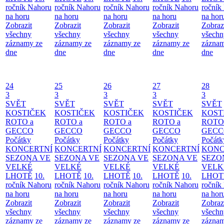
ročník Nahoru
ročník Nahoru
ročník Nahoru
ročník Nahoru
ročník
na horu
na horu
na horu
na horu
na hor
Zobrazit
Zobrazit
Zobrazit
Zobrazit
Zobraz
všechny
všechny
všechny
všechny
všechn
záznamy ze
záznamy ze
záznamy ze
záznamy ze
záznam
dne
dne
dne
dne
dne
24
25
26
27
28
3
3
3
3
3
SVĚT
SVĚT
SVĚT
SVĚT
SVĚT
KOSTIČEK
KOSTIČEK
KOSTIČEK
KOSTIČEK
KOST
ROTO a
ROTO a
ROTO a
ROTO a
ROTO
GECCO
GECCO
GECCO
GECCO
GECC
Počátky
Počátky
Počátky
Počátky
Počátk
KONCERTNÍ
KONCERTNÍ
KONCERTNÍ
KONCERTNÍ
KONC
SEZONA VE
SEZONA VE
SEZONA VE
SEZONA VE
SEZO
VELKÉ
VELKÉ
VELKÉ
VELKÉ
VELK
LHOTĚ
10.
LHOTĚ
10.
LHOTĚ
10.
LHOTĚ
10.
LHOT
ročník Nahoru
ročník Nahoru
ročník Nahoru
ročník Nahoru
ročník
na horu
na horu
na horu
na horu
na hor
Zobrazit
Zobrazit
Zobrazit
Zobrazit
Zobraz
všechny
všechny
všechny
všechny
všechn
záznamy ze
záznamy ze
záznamy ze
záznamy ze
záznam