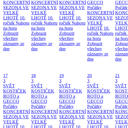
KONCERTNÍ
KONCERTNÍ
KONCERTNÍ
GECCO
GECC
SEZONA VE
SEZONA VE
SEZONA VE
Počátky
Počátk
VELKÉ
VELKÉ
VELKÉ
KONCERTNÍ
KONC
LHOTĚ
10.
LHOTĚ
10.
LHOTĚ
10.
SEZONA VE
SEZO
ročník Nahoru
ročník Nahoru
ročník Nahoru
VELKÉ
VELK
na horu
na horu
na horu
LHOTĚ
10.
LHOT
Zobrazit
Zobrazit
Zobrazit
ročník Nahoru
ročník
všechny
všechny
všechny
na horu
na hor
záznamy ze
záznamy ze
záznamy ze
Zobrazit
Zobraz
dne
dne
dne
všechny
všechn
záznamy ze
záznam
dne
dne
17
18
19
20
21
3
3
3
3
3
SVĚT
SVĚT
SVĚT
SVĚT
SVĚT
KOSTIČEK
KOSTIČEK
KOSTIČEK
KOSTIČEK
KOST
ROTO a
ROTO a
ROTO a
ROTO a
ROTO
GECCO
GECCO
GECCO
GECCO
GECC
Počátky
Počátky
Počátky
Počátky
Počátk
KONCERTNÍ
KONCERTNÍ
KONCERTNÍ
KONCERTNÍ
KONC
SEZONA VE
SEZONA VE
SEZONA VE
SEZONA VE
SEZO
VELKÉ
VELKÉ
VELKÉ
VELKÉ
VELK
LHOTĚ
10.
LHOTĚ
10.
LHOTĚ
10.
LHOTĚ
10.
LHOT