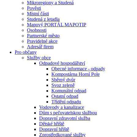
Mikroregiony a Studená
Pověsti
Místní části
Studená z letadla
Mapový PORTÁL MAPOTIP
Osobnosti
Partnerské město
Pravidelné akce
Adresář firem
Pro občany
Služby obce
Odpadové hospodářství
Obecné informace - odpady
Kompostárna Horní Pole
Sběrný dvůr
Svoz zeleně
Komunální odpad
Ostatní odpad
Třídění odpadu
Vodovody a kanalizace
Dům s pečovatelskou službou
Dopravní zdravotní služba
Dětské hřiště
Dopravní hřiště
Zprostředkované služby