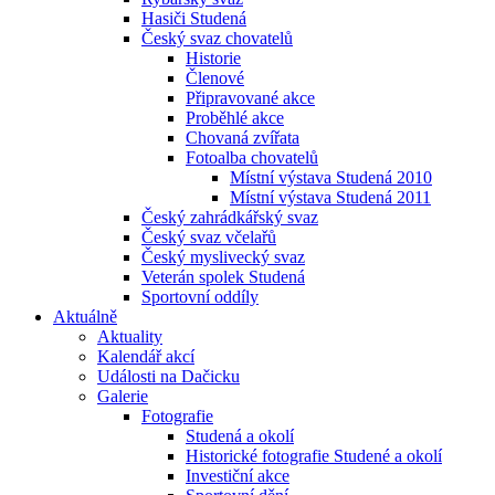
Hasiči Studená
Český svaz chovatelů
Historie
Členové
Připravované akce
Proběhlé akce
Chovaná zvířata
Fotoalba chovatelů
Místní výstava Studená 2010
Místní výstava Studená 2011
Český zahrádkářský svaz
Český svaz včelařů
Český myslivecký svaz
Veterán spolek Studená
Sportovní oddíly
Aktuálně
Aktuality
Kalendář akcí
Události na Dačicku
Galerie
Fotografie
Studená a okolí
Historické fotografie Studené a okolí
Investiční akce