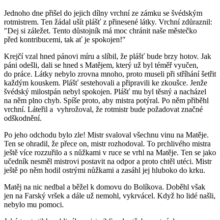
Jednoho dne přišel do jejich dílny vrchní ze zámku se švédským
rotmistrem. Ten žádal ušít plášť z přinesené látky. Vrchní zdůraznil:
"Dej si záležet. Tento důstojník má moc chránit naše městečko
před kontribucemi, tak ať je spokojen!"
Krejčí vzal hned pánovi míru a slíbil, že plášť bude brzy hotov. Jak
páni odešli, dali se hned s Matějem, který už byl téměř vyučen,
do práce. Látky nebylo zrovna mnoho, proto museli při stříhání šetřit
každým kouskem. Plášť sestehovali a připravili ke zkoušce. Jenže
švédský milostpán nebyl spokojen. Plášť mu byl těsný a nacházel
na něm plno chyb. Spíše proto, aby mistra potýral. Po něm přiběhl
vrchní. Láteřil a vyhrožoval, že rotmistr bude požadovat značné
odškodnění.
Po jeho odchodu bylo zle! Mistr svaloval všechnu vinu na Matěje.
Ten se ohradil, že přece on, mistr rozhodoval. To prchlivého mistra
ještě více rozzuřilo a s nůžkami v ruce se vrhl na Matěje. Ten se jako
učedník nesměl mistrovi postavit na odpor a proto chtěl utéci. Mistr
ještě po něm hodil ostrými nůžkami a zasáhl jej hluboko do krku.
Matěj na nic nedbal a běžel k domovu do Bolíkova. Doběhl však
jen na Farský vršek a dále už nemohl, vykrvácel. Když ho lidé našli,
nebylo mu pomoci.