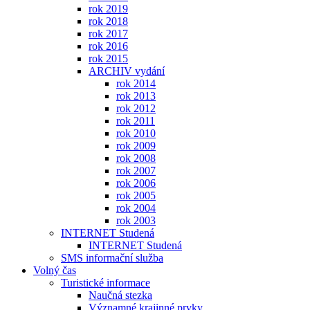
rok 2019
rok 2018
rok 2017
rok 2016
rok 2015
ARCHIV vydání
rok 2014
rok 2013
rok 2012
rok 2011
rok 2010
rok 2009
rok 2008
rok 2007
rok 2006
rok 2005
rok 2004
rok 2003
INTERNET Studená
INTERNET Studená
SMS informační služba
Volný čas
Turistické informace
Naučná stezka
Významné krajinné prvky