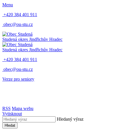
Menu
+420 384 401 911
obec@ou-stu.cz
Studená
okres Jindřichův Hradec
Studená
okres Jindřichův Hradec
+420 384 401 911
obec@ou-stu.cz
Verze pro seniory
RSS
Mapa webu
Vytisknout
Hledaný výraz
Hledat