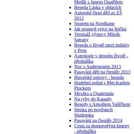
Metlík s Janem Opatřilem
Beseda Láska v oblacích
Autorské čtení dětí ze ZŠ
2012
Stopem na Nordkapp
Jak postavit vejce na špičku
Vernisáž výstavy Miloše
Satrapy
Beseda o životě mezi indiány
v Peru
Astrologie v denním životě -
přednáška
Noc s Andersenem 2013
Pasování dětí na čtenáře 2013
Havajské ostrovy - beseda
Hudební pořad s Mgr.Karlem
Plockem
Mexiko a Quatemala
Na ryby do Kanady
Besedy s Arnoštem Vašíčkem
Stezka po pověstech
Studenska
Pasování na čtenáře 2014
Cesta za domorodými kmeny
- přednáška