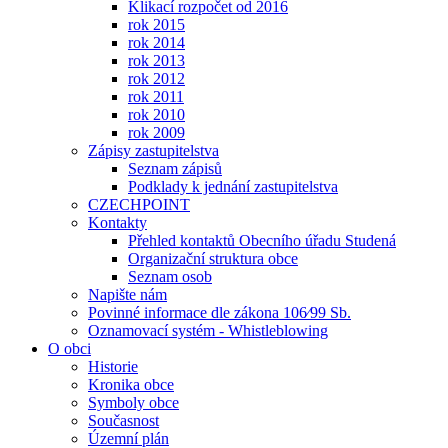
Klikací rozpočet od 2016
rok 2015
rok 2014
rok 2013
rok 2012
rok 2011
rok 2010
rok 2009
Zápisy zastupitelstva
Seznam zápisů
Podklady k jednání zastupitelstva
CZECHPOINT
Kontakty
Přehled kontaktů Obecního úřadu Studená
Organizační struktura obce
Seznam osob
Napište nám
Povinné informace dle zákona 106⁄99 Sb.
Oznamovací systém - Whistleblowing
O obci
Historie
Kronika obce
Symboly obce
Současnost
Územní plán