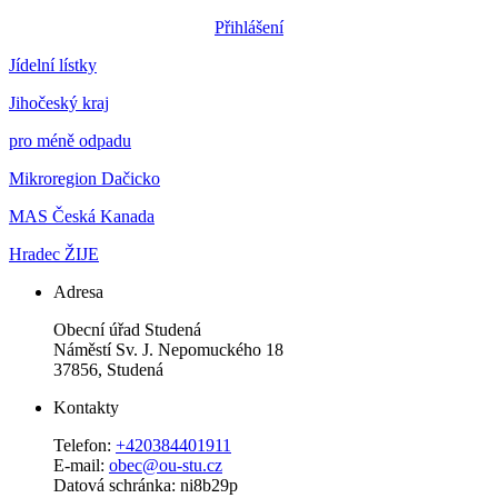
Přihlášení
Jídelní lístky
Jihočeský kraj
pro méně odpadu
Mikroregion Dačicko
MAS Česká Kanada
Hradec ŽIJE
Adresa
Obecní úřad Studená
Náměstí Sv. J. Nepomuckého 18
37856, Studená
Kontakty
Telefon:
+420384401911
E-mail:
obec@ou-stu.cz
Datová schránka: ni8b29p