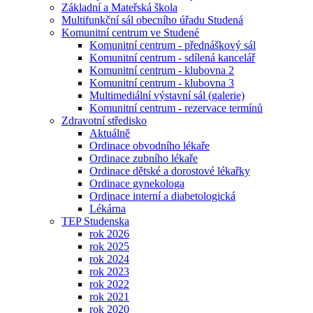
Základní a Mateřská škola
Multifunkční sál obecního úřadu Studená
Komunitní centrum ve Studené
Komunitní centrum - přednáškový sál
Komunitní centrum - sdílená kancelář
Komunitní centrum - klubovna 2
Komunitní centrum - klubovna 3
Multimediální výstavní sál (galerie)
Komunitní centrum - rezervace termínů
Zdravotní středisko
Aktuálně
Ordinace obvodního lékaře
Ordinace zubního lékaře
Ordinace dětské a dorostové lékařky
Ordinace gynekologa
Ordinace interní a diabetologická
Lékárna
TEP Studenska
rok 2026
rok 2025
rok 2024
rok 2023
rok 2022
rok 2021
rok 2020