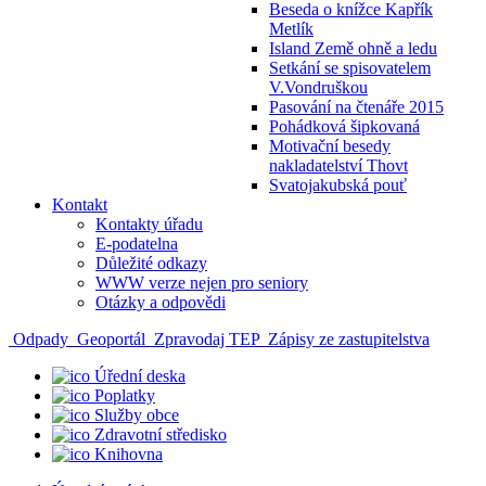
Beseda o knížce Kapřík
Metlík
Island Země ohně a ledu
Setkání se spisovatelem
V.Vondruškou
Pasování na čtenáře 2015
Pohádková šipkovaná
Motivační besedy
nakladatelství Thovt
Svatojakubská pouť
Kontakt
Kontakty úřadu
E-podatelna
Důležité odkazy
WWW verze nejen pro seniory
Otázky a odpovědi
Odpady
Geoportál
Zpravodaj TEP
Zápisy ze zastupitelstva
Úřední deska
Poplatky
Služby obce
Zdravotní středisko
Knihovna