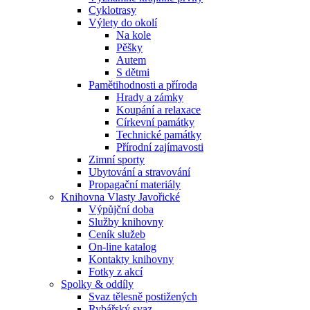
Cyklotrasy
Výlety do okolí
Na kole
Pěšky
Autem
S dětmi
Pamětihodnosti a příroda
Hrady a zámky
Koupání a relaxace
Církevní památky
Technické památky
Přírodní zajímavosti
Zimní sporty
Ubytování a stravování
Propagační materiály
Knihovna Vlasty Javořické
Výpůjční doba
Služby knihovny
Ceník služeb
On-line katalog
Kontakty knihovny
Fotky z akcí
Spolky & oddíly
Svaz tělesně postižených
Rybářský svaz