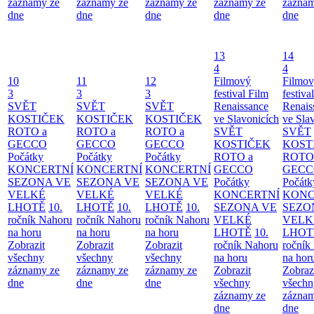
záznamy ze
záznamy ze
záznamy ze
záznamy ze
záznam
dne
dne
dne
dne
dne
13
14
4
4
10
11
12
Filmový
Filmo
3
3
3
festival Film
festiva
SVĚT
SVĚT
SVĚT
Renaissance
Renais
KOSTIČEK
KOSTIČEK
KOSTIČEK
ve Slavonicích
ve Sla
ROTO a
ROTO a
ROTO a
SVĚT
SVĚT
GECCO
GECCO
GECCO
KOSTIČEK
KOST
Počátky
Počátky
Počátky
ROTO a
ROTO
KONCERTNÍ
KONCERTNÍ
KONCERTNÍ
GECCO
GECC
SEZONA VE
SEZONA VE
SEZONA VE
Počátky
Počátk
VELKÉ
VELKÉ
VELKÉ
KONCERTNÍ
KONC
LHOTĚ
10.
LHOTĚ
10.
LHOTĚ
10.
SEZONA VE
SEZO
ročník Nahoru
ročník Nahoru
ročník Nahoru
VELKÉ
VELK
na horu
na horu
na horu
LHOTĚ
10.
LHOT
Zobrazit
Zobrazit
Zobrazit
ročník Nahoru
ročník
všechny
všechny
všechny
na horu
na hor
záznamy ze
záznamy ze
záznamy ze
Zobrazit
Zobraz
dne
dne
dne
všechny
všechn
záznamy ze
záznam
dne
dne