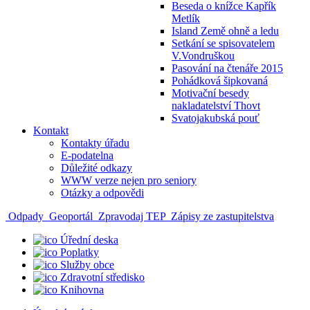
Beseda o knížce Kapřík
Metlík
Island Země ohně a ledu
Setkání se spisovatelem
V.Vondruškou
Pasování na čtenáře 2015
Pohádková šipkovaná
Motivační besedy
nakladatelství Thovt
Svatojakubská pouť
Kontakt
Kontakty úřadu
E-podatelna
Důležité odkazy
WWW verze nejen pro seniory
Otázky a odpovědi
Odpady
Geoportál
Zpravodaj TEP
Zápisy ze zastupitelstva
Úřední deska
Poplatky
Služby obce
Zdravotní středisko
Knihovna