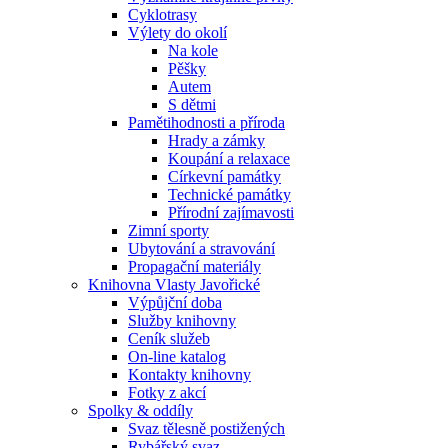
Cyklotrasy
Výlety do okolí
Na kole
Pěšky
Autem
S dětmi
Pamětihodnosti a příroda
Hrady a zámky
Koupání a relaxace
Církevní památky
Technické památky
Přírodní zajímavosti
Zimní sporty
Ubytování a stravování
Propagační materiály
Knihovna Vlasty Javořické
Výpůjční doba
Služby knihovny
Ceník služeb
On-line katalog
Kontakty knihovny
Fotky z akcí
Spolky & oddíly
Svaz tělesně postižených
Rybářský svaz