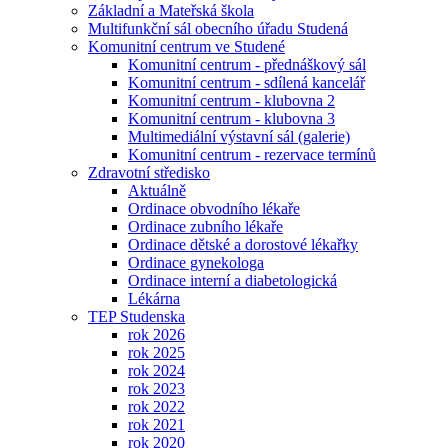
Základní a Mateřská škola
Multifunkční sál obecního úřadu Studená
Komunitní centrum ve Studené
Komunitní centrum - přednáškový sál
Komunitní centrum - sdílená kancelář
Komunitní centrum - klubovna 2
Komunitní centrum - klubovna 3
Multimediální výstavní sál (galerie)
Komunitní centrum - rezervace termínů
Zdravotní středisko
Aktuálně
Ordinace obvodního lékaře
Ordinace zubního lékaře
Ordinace dětské a dorostové lékařky
Ordinace gynekologa
Ordinace interní a diabetologická
Lékárna
TEP Studenska
rok 2026
rok 2025
rok 2024
rok 2023
rok 2022
rok 2021
rok 2020