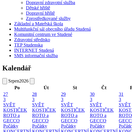
Dopravní zdravotní služba
Dětské hřiště
Dopravní hřiště
Zprostředkované služby
Základní a Mateřská škola
Multifunkční sál obecního úřadu Studená
Komunitní centrum ve Studené
Zdravotní středisko
TEP Studenska
INTERNET Studená
SMS informační služba
Kalendář
Srpen
2026
Po
Út
St
Čt
27
28
29
30
31
3
3
3
3
3
SVĚT
SVĚT
SVĚT
SVĚT
SVĚT
KOSTIČEK
KOSTIČEK
KOSTIČEK
KOSTIČEK
KOST
ROTO a
ROTO a
ROTO a
ROTO a
ROTO
GECCO
GECCO
GECCO
GECCO
GECC
Počátky
Počátky
Počátky
Počátky
Počátk
KONCERTNÍ
KONCERTNÍ
KONCERTNÍ
KONCERTNÍ
KONC