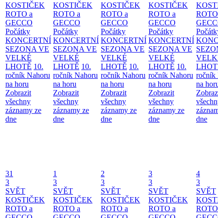
KOSTIČEK
KOSTIČEK
KOSTIČEK
KOSTIČEK
KOST
ROTO a
ROTO a
ROTO a
ROTO a
ROTO
GECCO
GECCO
GECCO
GECCO
GECC
Počátky
Počátky
Počátky
Počátky
Počátk
KONCERTNÍ
KONCERTNÍ
KONCERTNÍ
KONCERTNÍ
KONC
SEZONA VE
SEZONA VE
SEZONA VE
SEZONA VE
SEZO
VELKÉ
VELKÉ
VELKÉ
VELKÉ
VELK
LHOTĚ
10.
LHOTĚ
10.
LHOTĚ
10.
LHOTĚ
10.
LHOT
ročník Nahoru
ročník Nahoru
ročník Nahoru
ročník Nahoru
ročník
na horu
na horu
na horu
na horu
na hor
Zobrazit
Zobrazit
Zobrazit
Zobrazit
Zobraz
všechny
všechny
všechny
všechny
všechn
záznamy ze
záznamy ze
záznamy ze
záznamy ze
záznam
dne
dne
dne
dne
dne
31
1
2
3
4
3
3
3
3
3
SVĚT
SVĚT
SVĚT
SVĚT
SVĚT
KOSTIČEK
KOSTIČEK
KOSTIČEK
KOSTIČEK
KOST
ROTO a
ROTO a
ROTO a
ROTO a
ROTO
GECCO
GECCO
GECCO
GECCO
GECC