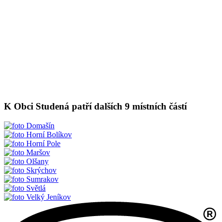
K Obci Studená patří dalších 9 místních částí
Domašín
Horní Bolíkov
Horní Pole
Maršov
Olšany
Skrýchov
Sumrakov
Světlá
Velký Jeníkov