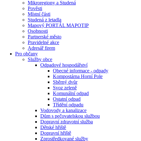
Mikroregiony a Studená
Pověsti
Místní části
Studená z letadla
Mapový PORTÁL MAPOTIP
Osobnosti
Partnerské město
Pravidelné akce
Adresář firem
Pro občany
Služby obce
Odpadové hospodářství
Obecné informace - odpady
Kompostárna Horní Pole
Sběrný dvůr
Svoz zeleně
Komunální odpad
Ostatní odpad
Třídění odpadu
Vodovody a kanalizace
Dům s pečovatelskou službou
Dopravní zdravotní služba
Dětské hřiště
Dopravní hřiště
Zprostředkované služby