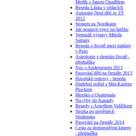
Metlík s Janem Opatřilem
Beseda Láska v oblacích
Autorské čtení dětí ze ZŠ
2012
Stopem na Nordkapp
Jak postavit vejce na špičku
Vernisáž výstavy Miloše
Satrapy
Beseda o životě mezi indiány
v Peru
Astrologie v denním životě -
přednáška
Noc s Andersenem 2013
Pasování dětí na čtenáře 2013
Havajské ostrovy - beseda
Hudební pořad s Mgr.Karlem
Plockem
Mexiko a Quatemala
Na ryby do Kanady
Besedy s Arnoštem Vašíčkem
Stezka po pověstech
Studenska
Pasování na čtenáře 2014
Cesta za domorodými kmeny
- přednáška