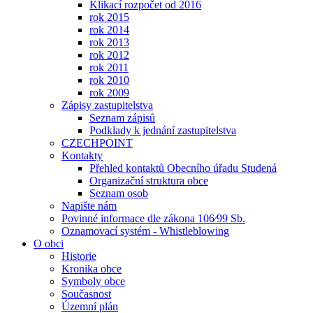
Klikací rozpočet od 2016
rok 2015
rok 2014
rok 2013
rok 2012
rok 2011
rok 2010
rok 2009
Zápisy zastupitelstva
Seznam zápisů
Podklady k jednání zastupitelstva
CZECHPOINT
Kontakty
Přehled kontaktů Obecního úřadu Studená
Organizační struktura obce
Seznam osob
Napište nám
Povinné informace dle zákona 106⁄99 Sb.
Oznamovací systém - Whistleblowing
O obci
Historie
Kronika obce
Symboly obce
Současnost
Územní plán