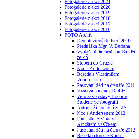
Fotogalerie z akcí 2021
Fotogalerie z akcí 2020
Fotogalerie z akcí 2019
Fotogalerie z akcí 2018
Fotogalerie z akcí 2017
Fotogalerie z akcí 2016
FOTO Archiv
Den otevřených dveří 2010
Přednáška Mgr. V. Buriana
Vyhlášení literární soutěže dětí
ze ZŠ
Stopem do Gruzie
Noc s Andersenem
Beseda s Vlastimilem
Vondruškou
Pasování dětí na čtenáře 2011
Výstava panenek Barbie
Vernisáž výstavy Historie
Studené ve fotografii
Autorské čtení dětí ze ZŠ
Noc s Andersenem 2012
Fantastické záhady s
Arnoštem Vašíčkem
Pasování dětí na čtenáře 2012
Beseda o knížce Kapřík