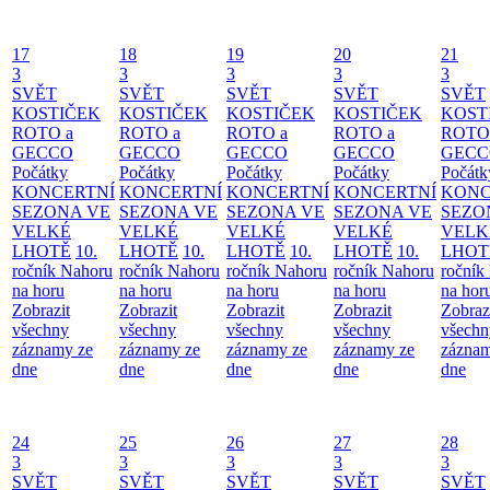
17
18
19
20
21
3
3
3
3
3
SVĚT
SVĚT
SVĚT
SVĚT
SVĚT
KOSTIČEK
KOSTIČEK
KOSTIČEK
KOSTIČEK
KOST
ROTO a
ROTO a
ROTO a
ROTO a
ROTO
GECCO
GECCO
GECCO
GECCO
GECC
Počátky
Počátky
Počátky
Počátky
Počátk
KONCERTNÍ
KONCERTNÍ
KONCERTNÍ
KONCERTNÍ
KONC
SEZONA VE
SEZONA VE
SEZONA VE
SEZONA VE
SEZO
VELKÉ
VELKÉ
VELKÉ
VELKÉ
VELK
LHOTĚ
10.
LHOTĚ
10.
LHOTĚ
10.
LHOTĚ
10.
LHOT
ročník Nahoru
ročník Nahoru
ročník Nahoru
ročník Nahoru
ročník
na horu
na horu
na horu
na horu
na hor
Zobrazit
Zobrazit
Zobrazit
Zobrazit
Zobraz
všechny
všechny
všechny
všechny
všechn
záznamy ze
záznamy ze
záznamy ze
záznamy ze
záznam
dne
dne
dne
dne
dne
24
25
26
27
28
3
3
3
3
3
SVĚT
SVĚT
SVĚT
SVĚT
SVĚT