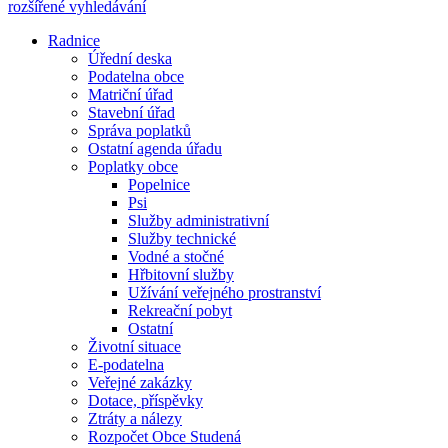
rozšířené vyhledávání
Radnice
Úřední deska
Podatelna obce
Matriční úřad
Stavební úřad
Správa poplatků
Ostatní agenda úřadu
Poplatky obce
Popelnice
Psi
Služby administrativní
Služby technické
Vodné a stočné
Hřbitovní služby
Užívání veřejného prostranství
Rekreační pobyt
Ostatní
Životní situace
E-podatelna
Veřejné zakázky
Dotace, příspěvky
Ztráty a nálezy
Rozpočet Obce Studená