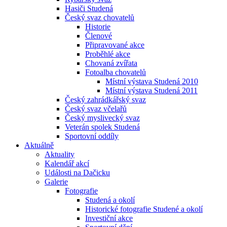
Hasiči Studená
Český svaz chovatelů
Historie
Členové
Připravované akce
Proběhlé akce
Chovaná zvířata
Fotoalba chovatelů
Místní výstava Studená 2010
Místní výstava Studená 2011
Český zahrádkářský svaz
Český svaz včelařů
Český myslivecký svaz
Veterán spolek Studená
Sportovní oddíly
Aktuálně
Aktuality
Kalendář akcí
Události na Dačicku
Galerie
Fotografie
Studená a okolí
Historické fotografie Studené a okolí
Investiční akce