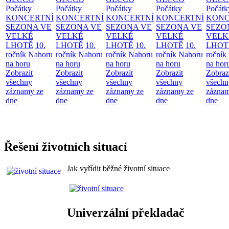
Počátky
Počátky
Počátky
Počátky
Počátk
KONCERTNÍ
KONCERTNÍ
KONCERTNÍ
KONCERTNÍ
KONC
SEZONA VE
SEZONA VE
SEZONA VE
SEZONA VE
SEZO
VELKÉ
VELKÉ
VELKÉ
VELKÉ
VELK
LHOTĚ
10.
LHOTĚ
10.
LHOTĚ
10.
LHOTĚ
10.
LHOT
ročník Nahoru
ročník Nahoru
ročník Nahoru
ročník Nahoru
ročník
na horu
na horu
na horu
na horu
na hor
Zobrazit
Zobrazit
Zobrazit
Zobrazit
Zobraz
všechny
všechny
všechny
všechny
všechn
záznamy ze
záznamy ze
záznamy ze
záznamy ze
záznam
dne
dne
dne
dne
dne
Řešení životních situací
Jak vyřídit běžné životní situace
Univerzální překladač