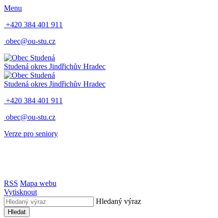
Menu
+420 384 401 911
obec@ou-stu.cz
Studená
okres Jindřichův Hradec
Studená
okres Jindřichův Hradec
+420 384 401 911
obec@ou-stu.cz
Verze pro seniory
RSS
Mapa webu
Vytisknout
Hledaný výraz
Hledat