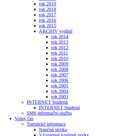
rok 2019
rok 2018
rok 2017
rok 2016
rok 2015
ARCHIV vydání
rok 2014
rok 2013
rok 2012
rok 2011
rok 2010
rok 2009
rok 2008
rok 2007
rok 2006
rok 2005
rok 2004
rok 2003
INTERNET Studená
INTERNET Studená
SMS informační služba
Volný čas
Turistické informace
Naučná stezka
Významné krajinné prvky