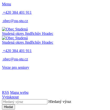
Menu
+420 384 401 911
obec@ou-stu.cz
Studená
okres Jindřichův Hradec
Studená
okres Jindřichův Hradec
+420 384 401 911
obec@ou-stu.cz
Verze pro seniory
RSS
Mapa webu
Vytisknout
Hledaný výraz
Hledat