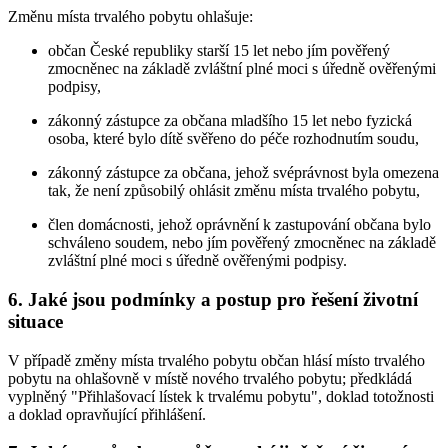
Změnu místa trvalého pobytu ohlašuje:
občan České republiky starší 15 let nebo jím pověřený
zmocněnec na základě zvláštní plné moci s úředně ověřenými
podpisy,
zákonný zástupce za občana mladšího 15 let nebo fyzická
osoba, které bylo dítě svěřeno do péče rozhodnutím soudu,
zákonný zástupce za občana, jehož svéprávnost byla omezena
tak, že není způsobilý ohlásit změnu místa trvalého pobytu,
člen domácnosti, jehož oprávnění k zastupování občana bylo
schváleno soudem, nebo jím pověřený zmocněnec na základě
zvláštní plné moci s úředně ověřenými podpisy.
6. Jaké jsou podmínky a postup pro řešení životní
situace
V případě změny místa trvalého pobytu občan hlásí místo trvalého
pobytu na ohlašovně v místě nového trvalého pobytu; předkládá
vyplněný "Přihlašovací lístek k trvalému pobytu", doklad totožnosti
a doklad opravňující přihlášení.