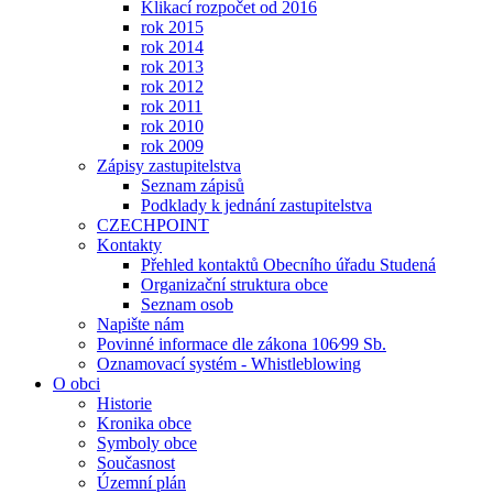
Klikací rozpočet od 2016
rok 2015
rok 2014
rok 2013
rok 2012
rok 2011
rok 2010
rok 2009
Zápisy zastupitelstva
Seznam zápisů
Podklady k jednání zastupitelstva
CZECHPOINT
Kontakty
Přehled kontaktů Obecního úřadu Studená
Organizační struktura obce
Seznam osob
Napište nám
Povinné informace dle zákona 106⁄99 Sb.
Oznamovací systém - Whistleblowing
O obci
Historie
Kronika obce
Symboly obce
Současnost
Územní plán