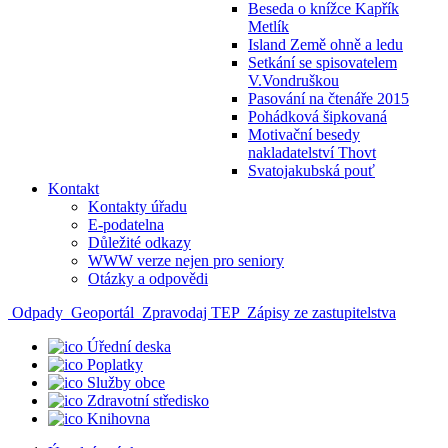
Beseda o knížce Kapřík
Metlík
Island Země ohně a ledu
Setkání se spisovatelem
V.Vondruškou
Pasování na čtenáře 2015
Pohádková šipkovaná
Motivační besedy
nakladatelství Thovt
Svatojakubská pouť
Kontakt
Kontakty úřadu
E-podatelna
Důležité odkazy
WWW verze nejen pro seniory
Otázky a odpovědi
Odpady
Geoportál
Zpravodaj TEP
Zápisy ze zastupitelstva
Úřední deska
Poplatky
Služby obce
Zdravotní středisko
Knihovna