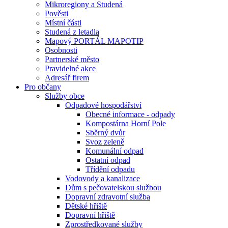
Mikroregiony a Studená
Pověsti
Místní části
Studená z letadla
Mapový PORTÁL MAPOTIP
Osobnosti
Partnerské město
Pravidelné akce
Adresář firem
Pro občany
Služby obce
Odpadové hospodářství
Obecné informace - odpady
Kompostárna Horní Pole
Sběrný dvůr
Svoz zeleně
Komunální odpad
Ostatní odpad
Třídění odpadu
Vodovody a kanalizace
Dům s pečovatelskou službou
Dopravní zdravotní služba
Dětské hřiště
Dopravní hřiště
Zprostředkované služby