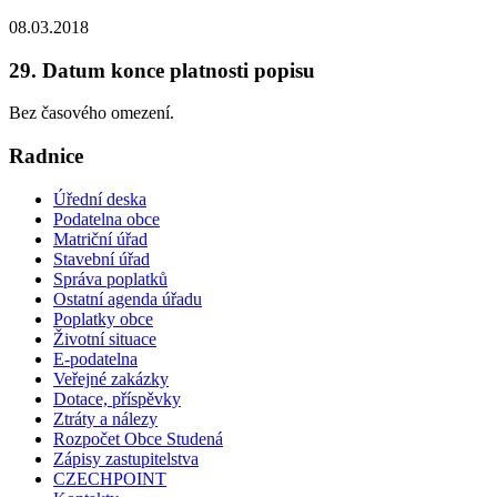
08.03.2018
29. Datum konce platnosti popisu
Bez časového omezení.
Radnice
Úřední deska
Podatelna obce
Matriční úřad
Stavební úřad
Správa poplatků
Ostatní agenda úřadu
Poplatky obce
Životní situace
E-podatelna
Veřejné zakázky
Dotace, příspěvky
Ztráty a nálezy
Rozpočet Obce Studená
Zápisy zastupitelstva
CZECHPOINT