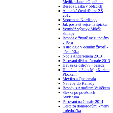
Metlík s Janem Opatřilem
Beseda Láska v oblacích
Autorské čtení dětí ze ZŠ
2012
Stopem na Nordkapp
Jak postavit vejce na špičku
Vernisáž výstavy Miloše
Satrapy
Beseda o životě mezi indiány
v Peru
Astrologie v denním životě -
přednáška
Noc s Andersenem 2013
Pasování dětí na čtenáře 2013
Havajské ostrovy - beseda
Hudební pořad s Mgr.Karlem
Plockem
Mexiko a Quatemala
Na ryby do Kanady
Besedy s Arnoštem Vašíčkem
Stezka po pověstech
Studenska
Pasování na čtenáře 2014
Cesta za domorodými kmeny
- přednáška