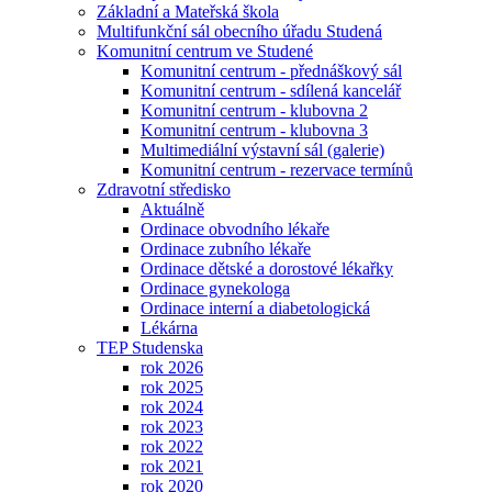
Základní a Mateřská škola
Multifunkční sál obecního úřadu Studená
Komunitní centrum ve Studené
Komunitní centrum - přednáškový sál
Komunitní centrum - sdílená kancelář
Komunitní centrum - klubovna 2
Komunitní centrum - klubovna 3
Multimediální výstavní sál (galerie)
Komunitní centrum - rezervace termínů
Zdravotní středisko
Aktuálně
Ordinace obvodního lékaře
Ordinace zubního lékaře
Ordinace dětské a dorostové lékařky
Ordinace gynekologa
Ordinace interní a diabetologická
Lékárna
TEP Studenska
rok 2026
rok 2025
rok 2024
rok 2023
rok 2022
rok 2021
rok 2020