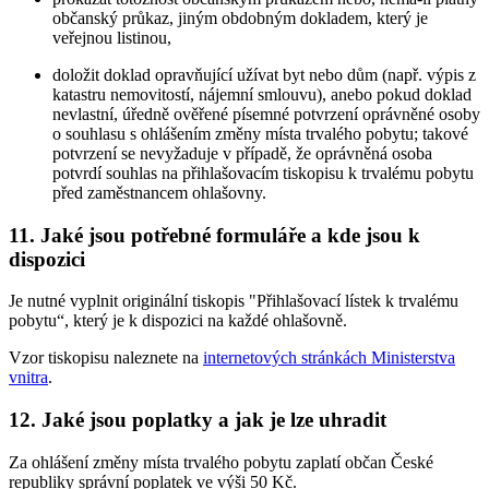
občanský průkaz, jiným obdobným dokladem, který je
veřejnou listinou,
doložit doklad opravňující užívat byt nebo dům (např. výpis z
katastru nemovitostí, nájemní smlouvu), anebo pokud doklad
nevlastní, úředně ověřené písemné potvrzení oprávněné osoby
o souhlasu s ohlášením změny místa trvalého pobytu; takové
potvrzení se nevyžaduje v případě, že oprávněná osoba
potvrdí souhlas na přihlašovacím tiskopisu k trvalému pobytu
před zaměstnancem ohlašovny.
11. Jaké jsou potřebné formuláře a kde jsou k
dispozici
Je nutné vyplnit originální tiskopis "Přihlašovací lístek k trvalému
pobytu“, který je k dispozici na každé ohlašovně.
Vzor tiskopisu naleznete na
internetových stránkách Ministerstva
vnitra
.
12. Jaké jsou poplatky a jak je lze uhradit
Za ohlášení změny místa trvalého pobytu zaplatí občan České
republiky správní poplatek ve výši 50 Kč.