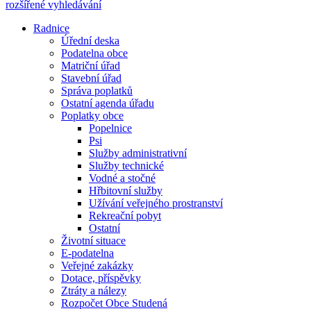
rozšířené vyhledávání
Radnice
Úřední deska
Podatelna obce
Matriční úřad
Stavební úřad
Správa poplatků
Ostatní agenda úřadu
Poplatky obce
Popelnice
Psi
Služby administrativní
Služby technické
Vodné a stočné
Hřbitovní služby
Užívání veřejného prostranství
Rekreační pobyt
Ostatní
Životní situace
E-podatelna
Veřejné zakázky
Dotace, příspěvky
Ztráty a nálezy
Rozpočet Obce Studená