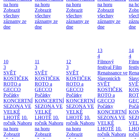
na horu
na horu
na horu
na horu
na h
Zobrazit
Zobrazit
Zobrazit
Zobrazit
Zobr
všechny
všechny
všechny
všechny
všec
záznamy ze
záznamy ze
záznamy ze
záznamy ze
zázn
dne
dne
dne
dne
dne
13
14
4
4
10
11
12
Filmový
Film
3
3
3
festival Film
festi
SVĚT
SVĚT
SVĚT
Renaissance ve
Rena
KOSTIČEK
KOSTIČEK
KOSTIČEK
Slavonicích
Slav
ROTO a
ROTO a
ROTO a
SVĚT
SVĚ
GECCO
GECCO
GECCO
KOSTIČEK
KOS
Počátky
Počátky
Počátky
ROTO a
ROT
KONCERTNÍ
KONCERTNÍ
KONCERTNÍ
GECCO
GE
SEZONA VE
SEZONA VE
SEZONA VE
Počátky
Počá
VELKÉ
VELKÉ
VELKÉ
KONCERTNÍ
KON
LHOTĚ
10.
LHOTĚ
10.
LHOTĚ
10.
SEZONA VE
SEZ
ročník Nahoru
ročník Nahoru
ročník Nahoru
VELKÉ
VEL
na horu
na horu
na horu
LHOTĚ
10.
LHO
Zobrazit
Zobrazit
Zobrazit
ročník Nahoru
ročn