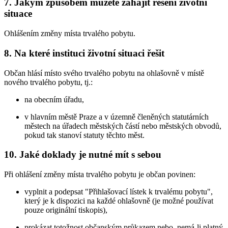
7. Jakým způsobem můžete zahájit řešení životní
situace
Ohlášením změny místa trvalého pobytu.
8. Na které instituci životní situaci řešit
Občan hlásí místo svého trvalého pobytu na ohlašovně v místě
nového trvalého pobytu, tj.:
na obecním úřadu,
v hlavním městě Praze a v územně členěných statutárních
městech na úřadech městských částí nebo městských obvodů,
pokud tak stanoví statuty těchto měst.
10. Jaké doklady je nutné mít s sebou
Při ohlášení změny místa trvalého pobytu je občan povinen:
vyplnit a podepsat "Přihlašovací lístek k trvalému pobytu",
který je k dispozici na každé ohlašovně (je možné používat
pouze originální tiskopis),
prokázat totožnost občanským průkazem nebo, nemá-li platný