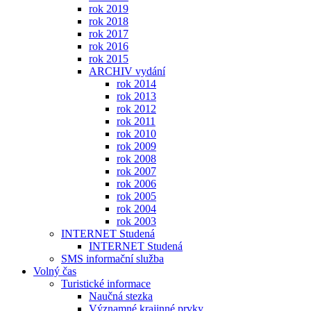
rok 2019
rok 2018
rok 2017
rok 2016
rok 2015
ARCHIV vydání
rok 2014
rok 2013
rok 2012
rok 2011
rok 2010
rok 2009
rok 2008
rok 2007
rok 2006
rok 2005
rok 2004
rok 2003
INTERNET Studená
INTERNET Studená
SMS informační služba
Volný čas
Turistické informace
Naučná stezka
Významné krajinné prvky