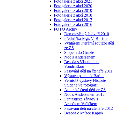
Fotogalerie z akcí 2021
Fotogalerie z akcí 2020
Fotogalerie z akcí 2019
Fotogalerie z akcí 2018
Fotogalerie z akcí 2017
Fotogalerie z akcí 2016
FOTO Archiv
Den otevřených dveří 2010
Přednáška Mgr. V. Buriana
Vyhlášení literární soutěže dětí
ze ZŠ
Stopem do Gruzie
Noc s Andersenem
Beseda s Vlastimilem
Vondruškou
Pasování dětí na čtenáře 2011
Výstava panenek Barbie
Vernisáž výstavy Historie
Studené ve fotografii
Autorské čtení dětí ze ZŠ
Noc s Andersenem 2012
Fantastické záhady s
Arnoštem Vašíčkem
Pasování dětí na čtenáře 2012
Beseda o knížce Kapřík