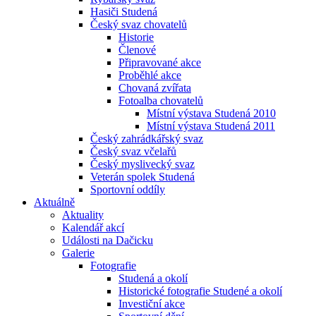
Hasiči Studená
Český svaz chovatelů
Historie
Členové
Připravované akce
Proběhlé akce
Chovaná zvířata
Fotoalba chovatelů
Místní výstava Studená 2010
Místní výstava Studená 2011
Český zahrádkářský svaz
Český svaz včelařů
Český myslivecký svaz
Veterán spolek Studená
Sportovní oddíly
Aktuálně
Aktuality
Kalendář akcí
Události na Dačicku
Galerie
Fotografie
Studená a okolí
Historické fotografie Studené a okolí
Investiční akce