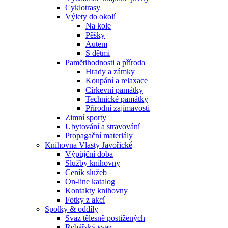
Cyklotrasy
Výlety do okolí
Na kole
Pěšky
Autem
S dětmi
Pamětihodnosti a příroda
Hrady a zámky
Koupání a relaxace
Církevní památky
Technické památky
Přírodní zajímavosti
Zimní sporty
Ubytování a stravování
Propagační materiály
Knihovna Vlasty Javořické
Výpůjční doba
Služby knihovny
Ceník služeb
On-line katalog
Kontakty knihovny
Fotky z akcí
Spolky & oddíly
Svaz tělesně postižených
Rybářský svaz