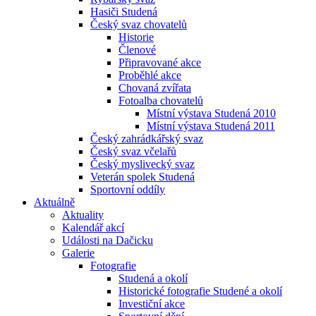
Hasiči Studená
Český svaz chovatelů
Historie
Členové
Připravované akce
Proběhlé akce
Chovaná zvířata
Fotoalba chovatelů
Místní výstava Studená 2010
Místní výstava Studená 2011
Český zahrádkářský svaz
Český svaz včelařů
Český myslivecký svaz
Veterán spolek Studená
Sportovní oddíly
Aktuálně
Aktuality
Kalendář akcí
Události na Dačicku
Galerie
Fotografie
Studená a okolí
Historické fotografie Studené a okolí
Investiční akce