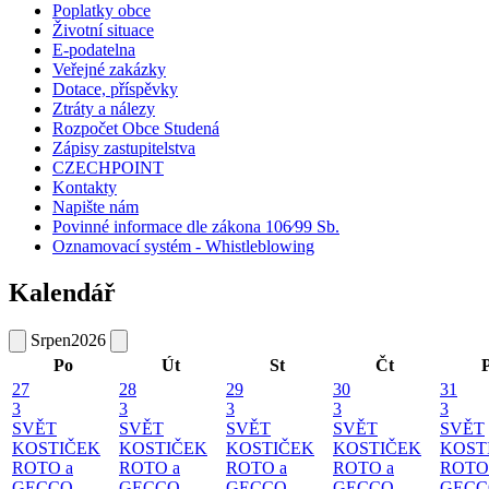
Poplatky obce
Životní situace
E-podatelna
Veřejné zakázky
Dotace, příspěvky
Ztráty a nálezy
Rozpočet Obce Studená
Zápisy zastupitelstva
CZECHPOINT
Kontakty
Napište nám
Povinné informace dle zákona 106⁄99 Sb.
Oznamovací systém - Whistleblowing
Kalendář
Srpen
2026
Po
Út
St
Čt
27
28
29
30
31
3
3
3
3
3
SVĚT
SVĚT
SVĚT
SVĚT
SVĚT
KOSTIČEK
KOSTIČEK
KOSTIČEK
KOSTIČEK
KOST
ROTO a
ROTO a
ROTO a
ROTO a
ROTO
GECCO
GECCO
GECCO
GECCO
GECC