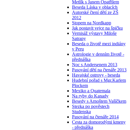
Metlík s Janem Opatřilem
Beseda Láska v oblacích
Autorské čtení dětí ze ZŠ
2012
Stopem na Nordkapp
Jak postavit vejce na špičku
Vernisáž výstavy Miloše
Satrapy
Beseda o životě mezi indiány
v Peru
Astrologie v denním životě -
přednáška
Noc s Andersenem 2013
Pasování dětí na čtenáře 2013
Havajské ostrovy - beseda
Hudební pořad s Mgr.Karlem
Plockem
Mexiko a Quatemala
Na ryby do Kanady
Besedy s Arnoštem Vašíčkem
Stezka po pověstech
Studenska
Pasování na čtenáře 2014
Cesta za domorodými kmeny
- přednáška