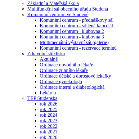
Základní a Mateřská škola
Multifunkční sál obecního úřadu Studená
Komunitní centrum ve Studené
Komunitní centrum - přednáškový sál
Komunitní centrum - sdílená kancelář
Komunitní centrum - klubovna 2
Komunitní centrum - klubovna 3
Multimediální výstavní sál (galerie)
Komunitní centrum - rezervace termínů
Zdravotní středisko
Aktuálně
Ordinace obvodního lékaře
Ordinace zubního lékaře
Ordinace dětské a dorostové lékařky
Ordinace gynekologa
Ordinace interní a diabetologická
Lékárna
TEP Studenska
rok 2026
rok 2025
rok 2024
rok 2023
rok 2022
rok 2021
rok 2020