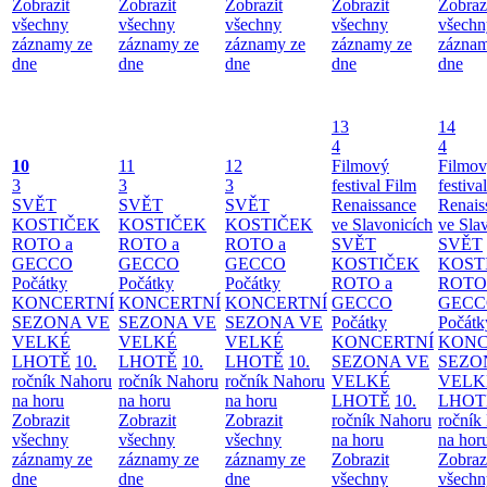
Zobrazit
Zobrazit
Zobrazit
Zobrazit
Zobraz
všechny
všechny
všechny
všechny
všechn
záznamy ze
záznamy ze
záznamy ze
záznamy ze
záznam
dne
dne
dne
dne
dne
13
14
4
4
10
11
12
Filmový
Filmo
3
3
3
festival Film
festiva
SVĚT
SVĚT
SVĚT
Renaissance
Renais
KOSTIČEK
KOSTIČEK
KOSTIČEK
ve Slavonicích
ve Sla
ROTO a
ROTO a
ROTO a
SVĚT
SVĚT
GECCO
GECCO
GECCO
KOSTIČEK
KOST
Počátky
Počátky
Počátky
ROTO a
ROTO
KONCERTNÍ
KONCERTNÍ
KONCERTNÍ
GECCO
GECC
SEZONA VE
SEZONA VE
SEZONA VE
Počátky
Počátk
VELKÉ
VELKÉ
VELKÉ
KONCERTNÍ
KONC
LHOTĚ
10.
LHOTĚ
10.
LHOTĚ
10.
SEZONA VE
SEZO
ročník Nahoru
ročník Nahoru
ročník Nahoru
VELKÉ
VELK
na horu
na horu
na horu
LHOTĚ
10.
LHOT
Zobrazit
Zobrazit
Zobrazit
ročník Nahoru
ročník
všechny
všechny
všechny
na horu
na hor
záznamy ze
záznamy ze
záznamy ze
Zobrazit
Zobraz
dne
dne
dne
všechny
všechn