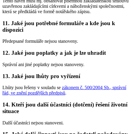
Tento návrh musí mj. obsahovat písemnou zakladatelskou smlouvu
uzavřenou zakládajícími církvemi a náboženskými společnostmi,
která se předkládá ve formě notářského zápisu.
11. Jaké jsou potřebné formuláře a kde jsou k
dispozici
Předepsané formuláře nejsou stanoveny.
12. Jaké jsou poplatky a jak je lze uhradit
Správní ani jiné poplatky nejsou stanoveny.
13. Jaké jsou lhůty pro vyřízení
Lhůty jsou řešeny v souladu se
zákonem č. 500/2004 Sb., správní
řád, ve znění pozdějších předpisů
.
14. Kteří jsou další účastníci (dotčení) řešení životní
situace
Další účastníci nejsou stanoveni.