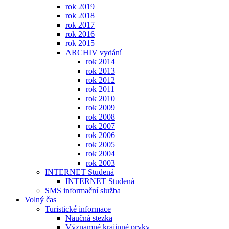
rok 2019
rok 2018
rok 2017
rok 2016
rok 2015
ARCHIV vydání
rok 2014
rok 2013
rok 2012
rok 2011
rok 2010
rok 2009
rok 2008
rok 2007
rok 2006
rok 2005
rok 2004
rok 2003
INTERNET Studená
INTERNET Studená
SMS informační služba
Volný čas
Turistické informace
Naučná stezka
Významné krajinné prvky