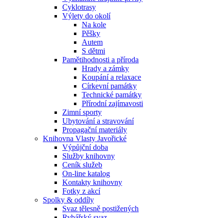
Cyklotrasy
Výlety do okolí
Na kole
Pěšky
Autem
S dětmi
Pamětihodnosti a příroda
Hrady a zámky
Koupání a relaxace
Církevní památky
Technické památky
Přírodní zajímavosti
Zimní sporty
Ubytování a stravování
Propagační materiály
Knihovna Vlasty Javořické
Výpůjční doba
Služby knihovny
Ceník služeb
On-line katalog
Kontakty knihovny
Fotky z akcí
Spolky & oddíly
Svaz tělesně postižených
Rybářský svaz