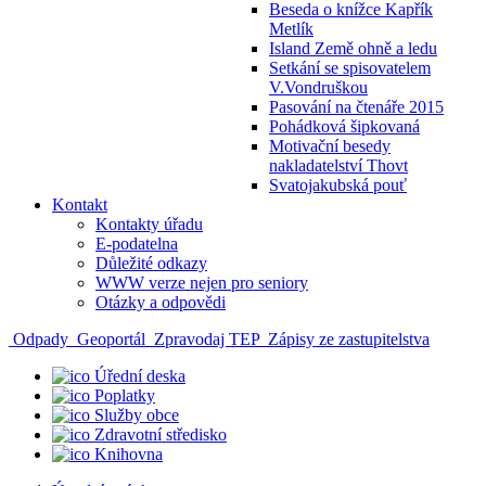
Beseda o knížce Kapřík
Metlík
Island Země ohně a ledu
Setkání se spisovatelem
V.Vondruškou
Pasování na čtenáře 2015
Pohádková šipkovaná
Motivační besedy
nakladatelství Thovt
Svatojakubská pouť
Kontakt
Kontakty úřadu
E-podatelna
Důležité odkazy
WWW verze nejen pro seniory
Otázky a odpovědi
Odpady
Geoportál
Zpravodaj TEP
Zápisy ze zastupitelstva
Úřední deska
Poplatky
Služby obce
Zdravotní středisko
Knihovna