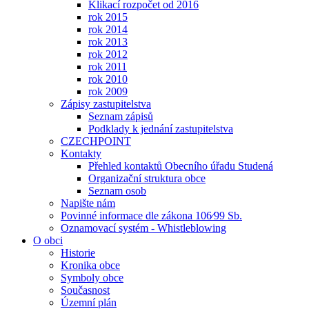
Klikací rozpočet od 2016
rok 2015
rok 2014
rok 2013
rok 2012
rok 2011
rok 2010
rok 2009
Zápisy zastupitelstva
Seznam zápisů
Podklady k jednání zastupitelstva
CZECHPOINT
Kontakty
Přehled kontaktů Obecního úřadu Studená
Organizační struktura obce
Seznam osob
Napište nám
Povinné informace dle zákona 106⁄99 Sb.
Oznamovací systém - Whistleblowing
O obci
Historie
Kronika obce
Symboly obce
Současnost
Územní plán