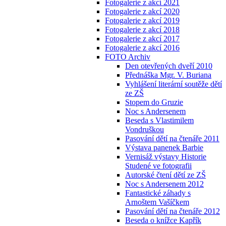
Fotogalerie z akcí 2021
Fotogalerie z akcí 2020
Fotogalerie z akcí 2019
Fotogalerie z akcí 2018
Fotogalerie z akcí 2017
Fotogalerie z akcí 2016
FOTO Archiv
Den otevřených dveří 2010
Přednáška Mgr. V. Buriana
Vyhlášení literární soutěže dětí
ze ZŠ
Stopem do Gruzie
Noc s Andersenem
Beseda s Vlastimilem
Vondruškou
Pasování dětí na čtenáře 2011
Výstava panenek Barbie
Vernisáž výstavy Historie
Studené ve fotografii
Autorské čtení dětí ze ZŠ
Noc s Andersenem 2012
Fantastické záhady s
Arnoštem Vašíčkem
Pasování dětí na čtenáře 2012
Beseda o knížce Kapřík