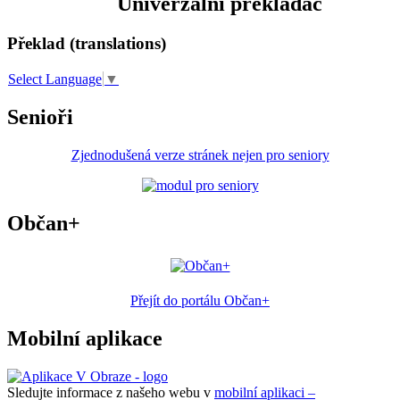
Univerzální překladač
Překlad (translations)
Select Language
▼
Senioři
Zjednodušená verze stránek nejen pro seniory
Občan+
Přejít do portálu Občan+
Mobilní aplikace
Sledujte informace z našeho webu v
mobilní aplikaci –