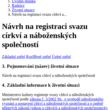
Úvodní stránka
Radnice
Životní situace
Návrh na registraci svazu církví a...
Návrh na registraci svazu
církví a náboženských
společností
Základní znění
Rozšířené znění
Úplné znění
3. Pojmenování (název) životní situace
Návrh na registraci svazu církví a náboženských společností
4. Základní informace k životní situaci
Ministerstvo kultury registruje svazy církví a náboženských
společností podle
zákona č. 3/2002 Sb., o svobodě náboženského
vyznání a postavení církví a náboženských společností a o změně
některých zákonů (zákon o církvích a náboženských společnostech),