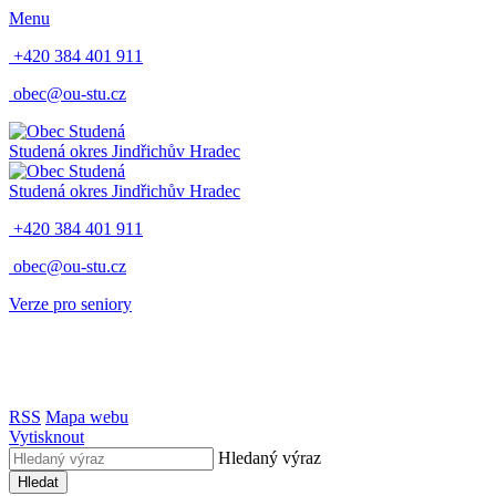
Menu
+420 384 401 911
obec@ou-stu.cz
Studená
okres Jindřichův Hradec
Studená
okres Jindřichův Hradec
+420 384 401 911
obec@ou-stu.cz
Verze pro seniory
RSS
Mapa webu
Vytisknout
Hledaný výraz
Hledat