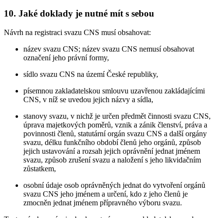
10. Jaké doklady je nutné mít s sebou
Návrh na registraci svazu CNS musí obsahovat:
název svazu CNS; název svazu CNS nemusí obsahovat
označení jeho právní formy,
sídlo svazu CNS na území České republiky,
písemnou zakladatelskou smlouvu uzavřenou zakládajícími
CNS, v níž se uvedou jejich názvy a sídla,
stanovy svazu, v nichž je určen předmět činnosti svazu CNS,
úprava majetkových poměrů, vznik a zánik členství, práva a
povinnosti členů, statutární orgán svazu CNS a další orgány
svazu, délku funkčního období členů jeho orgánů, způsob
jejich ustavování a rozsah jejich oprávnění jednat jménem
svazu, způsob zrušení svazu a naložení s jeho likvidačním
zůstatkem,
osobní údaje osob oprávněných jednat do vytvoření orgánů
svazu CNS jeho jménem a určení, kdo z jeho členů je
zmocněn jednat jménem přípravného výboru svazu.