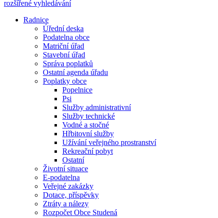
rozšířené vyhledávání
Radnice
Úřední deska
Podatelna obce
Matriční úřad
Stavební úřad
Správa poplatků
Ostatní agenda úřadu
Poplatky obce
Popelnice
Psi
Služby administrativní
Služby technické
Vodné a stočné
Hřbitovní služby
Užívání veřejného prostranství
Rekreační pobyt
Ostatní
Životní situace
E-podatelna
Veřejné zakázky
Dotace, příspěvky
Ztráty a nálezy
Rozpočet Obce Studená