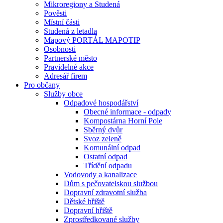
Mikroregiony a Studená
Pověsti
Místní části
Studená z letadla
Mapový PORTÁL MAPOTIP
Osobnosti
Partnerské město
Pravidelné akce
Adresář firem
Pro občany
Služby obce
Odpadové hospodářství
Obecné informace - odpady
Kompostárna Horní Pole
Sběrný dvůr
Svoz zeleně
Komunální odpad
Ostatní odpad
Třídění odpadu
Vodovody a kanalizace
Dům s pečovatelskou službou
Dopravní zdravotní služba
Dětské hřiště
Dopravní hřiště
Zprostředkované služby