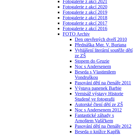
Fotogalerie z akcí 2021
Fotogalerie z akcí 2020
Fotogalerie z akcí 2019
Fotogalerie z akcí 2018
Fotogalerie z akcí 2017
Fotogalerie z akcí 2016
FOTO Archiv
Den otevřených dveří 2010
Přednáška Mgr. V. Buriana
Vyhlášení literární soutěže dětí
ze ZŠ
Stopem do Gruzie
Noc s Andersenem
Beseda s Vlastimilem
Vondruškou
Pasování dětí na čtenáře 2011
Výstava panenek Barbie
Vernisáž výstavy Historie
Studené ve fotografii
Autorské čtení dětí ze ZŠ
Noc s Andersenem 2012
Fantastické záhady s
Arnoštem Vašíčkem
Pasování dětí na čtenáře 2012
Beseda o knížce Kapřík