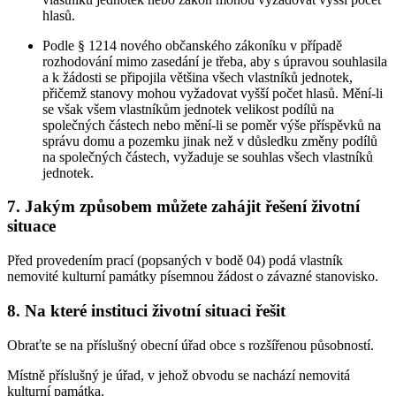
hlasů.
Podle § 1214 nového občanského zákoníku v případě
rozhodování mimo zasedání je třeba, aby s úpravou souhlasila
a k žádosti se připojila většina všech vlastníků jednotek,
přičemž stanovy mohou vyžadovat vyšší počet hlasů. Mění-li
se však všem vlastníkům jednotek velikost podílů na
společných částech nebo mění-li se poměr výše příspěvků na
správu domu a pozemku jinak než v důsledku změny podílů
na společných částech, vyžaduje se souhlas všech vlastníků
jednotek.
7. Jakým způsobem můžete zahájit řešení životní
situace
Před provedením prací (popsaných v bodě 04) podá vlastník
nemovité kulturní památky písemnou žádost o závazné stanovisko.
8. Na které instituci životní situaci řešit
Obraťte se na příslušný obecní úřad obce s rozšířenou působností.
Místně příslušný je úřad, v jehož obvodu se nachází nemovitá
kulturní památka.