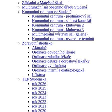
Základní a Mateřská škola
Multifunkční sál obecního úřadu Studená
Komunitní centrum ve Studené
Komunitní centrum - přednáškový sál
Komunitní centrum - sdílená kancelář
Komunitní centrum - klubovna 2
Komunitní centrum - klubovna 3
Multimediální výstavní sál (galerie)
Komunitní centrum - rezervace termínů
Zdravotní středisko
Aktuálně
Ordinace obvodního lékaře
Ordinace zubního lékaře
Ordinace dětské a dorostové lékařky
Ordinace gynekologa
Ordinace interní a diabetologická
Lékárna
TEP Studenska
rok 2026
rok 2025
rok 2024
rok 2023
rok 2022
rok 2021
rok 2020