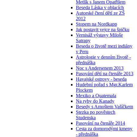
Metlík s Janem Opatřilem
Beseda Láska v oblacích
Autorské čtení dětí ze ZŠ
2012
Stopem na Nordkapp
Jak postavit vejce na špičku
Vernisáž výstavy Miloše
Satrapy
Beseda o životě mezi indiány
v Peru
Astrologie v denním životě -
přednáška
Noc s Andersenem 2013
Pasování dětí na čtenáře 2013
Havajské ostrovy - beseda
Hudební pořad s Mgr.Karlem
Plockem
Mexiko a Quatemala
Na ryby do Kanady
Besedy s Arnoštem Vašíčkem
Stezka po pověstech
Studenska
Pasování na čtenáře 2014
Cesta za domorodými kmeny
- přednáška