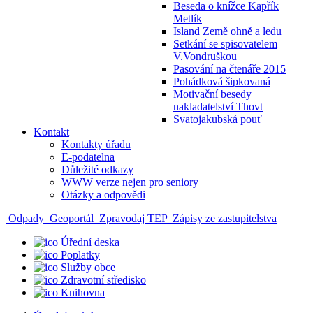
Beseda o knížce Kapřík
Metlík
Island Země ohně a ledu
Setkání se spisovatelem
V.Vondruškou
Pasování na čtenáře 2015
Pohádková šipkovaná
Motivační besedy
nakladatelství Thovt
Svatojakubská pouť
Kontakt
Kontakty úřadu
E-podatelna
Důležité odkazy
WWW verze nejen pro seniory
Otázky a odpovědi
Odpady
Geoportál
Zpravodaj TEP
Zápisy ze zastupitelstva
Úřední deska
Poplatky
Služby obce
Zdravotní středisko
Knihovna