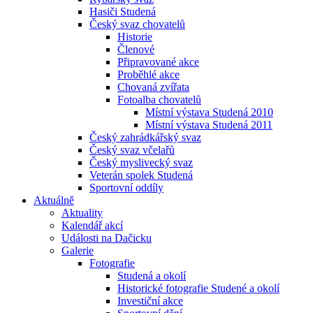
Hasiči Studená
Český svaz chovatelů
Historie
Členové
Připravované akce
Proběhlé akce
Chovaná zvířata
Fotoalba chovatelů
Místní výstava Studená 2010
Místní výstava Studená 2011
Český zahrádkářský svaz
Český svaz včelařů
Český myslivecký svaz
Veterán spolek Studená
Sportovní oddíly
Aktuálně
Aktuality
Kalendář akcí
Události na Dačicku
Galerie
Fotografie
Studená a okolí
Historické fotografie Studené a okolí
Investiční akce