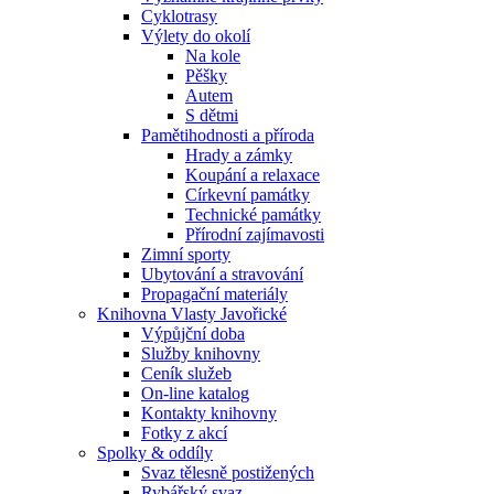
Cyklotrasy
Výlety do okolí
Na kole
Pěšky
Autem
S dětmi
Pamětihodnosti a příroda
Hrady a zámky
Koupání a relaxace
Církevní památky
Technické památky
Přírodní zajímavosti
Zimní sporty
Ubytování a stravování
Propagační materiály
Knihovna Vlasty Javořické
Výpůjční doba
Služby knihovny
Ceník služeb
On-line katalog
Kontakty knihovny
Fotky z akcí
Spolky & oddíly
Svaz tělesně postižených
Rybářský svaz