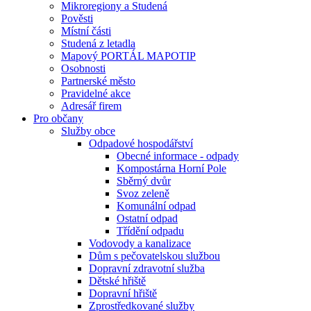
Mikroregiony a Studená
Pověsti
Místní části
Studená z letadla
Mapový PORTÁL MAPOTIP
Osobnosti
Partnerské město
Pravidelné akce
Adresář firem
Pro občany
Služby obce
Odpadové hospodářství
Obecné informace - odpady
Kompostárna Horní Pole
Sběrný dvůr
Svoz zeleně
Komunální odpad
Ostatní odpad
Třídění odpadu
Vodovody a kanalizace
Dům s pečovatelskou službou
Dopravní zdravotní služba
Dětské hřiště
Dopravní hřiště
Zprostředkované služby