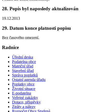
28. Popis byl naposledy aktualizován
19.12.2013
29. Datum konce platnosti popisu
Bez časového omezení.
Radnice
Úřední deska
Podatelna obce
Matriční úřad
Stavební úřad
Správa poplatků
Ostatní agenda úřadu
Poplatky obce
Životní situace
E-podatelna
Veřejné zakázky
Dotace, příspěvky
Ztráty a nálezy
Rozpočet Obce Studená