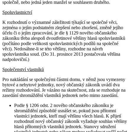
společně, nebo jedná jeden manžel se souhlasem druhého.
Spoluvlastnictví
K rozhodnutí o významné záležitosti týkající se společné věci,
zejména o jejím podstatném zlepšení nebo zhoršení, změně jejího
účelu či o jejím zpracování, je dle § 1129 nového občanského
zákoníku třeba alespoň dvoutřetinové většiny hlasů spoluvlastníků
(počítáno podle velikosti spoluvlastnických podílů na společné
věci). Nedosáhne-li se této většiny, rozhodne na návrh
spoluvlastníka soud. (Do 31. prosince 2013 postačovala většina
nadpoloviční.)
Společenství vlastníků
Pro nakládání se společnými částmi domu, v němž jsou vymezeny
bytové a nebytové jednotky, nový občanský zákoník uvádí dva
režimy rozhodování. Je vázáno na skutečnost, zda se rozhoduje na
zasedání shromáždění vlastníků jednotek nebo mimo zasedání.
Podle § 1206 odst. 2 nového občanského zákoníku je
shromáždění způsobilé usnášet se, pokud jsou přítomni
vlastníci jednotek, kteří mají většinu všech hlasů. K přijetí
rozhodnutí nový občanský zákoník vyžaduje souhlas většiny
hlasů přítomných vlastníků jednotek. Stanovy sdružení
vlastníků jednotek nebo zákon mohou vyžadovat vyšší počet