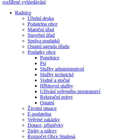
rozšířené vyhledávání
Radnice
Úřední deska
Podatelna obce
Matriční úřad
Stavební úřad
Správa poplatků
Ostatní agenda úřadu
Poplatky obce
Popelnice
Psi
Služby administrativní
Služby technické
Vodné a stočné
Hřbitovní služby
Užívání veřejného prostranství
Rekreační pobyt
Ostatní
Životní situace
E-podatelna
Veřejné zakázky
Dotace, příspěvky
Ztráty a nálezy
Rozpočet Obce Studená