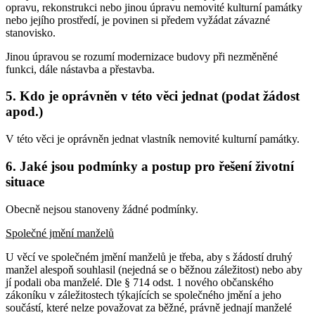
opravu, rekonstrukci nebo jinou úpravu nemovité kulturní památky
nebo jejího prostředí, je povinen si předem vyžádat závazné
stanovisko.
Jinou úpravou se rozumí modernizace budovy při nezměněné
funkci, dále nástavba a přestavba.
5. Kdo je oprávněn v této věci jednat (podat žádost
apod.)
V této věci je oprávněn jednat vlastník nemovité kulturní památky.
6. Jaké jsou podmínky a postup pro řešení životní
situace
Obecně nejsou stanoveny žádné podmínky.
Společné jmění manželů
U věcí ve společném jmění manželů je třeba, aby s žádostí druhý
manžel alespoň souhlasil (nejedná se o běžnou záležitost) nebo aby
jí podali oba manželé. Dle § 714 odst. 1 nového občanského
zákoníku v záležitostech týkajících se společného jmění a jeho
součástí, které nelze považovat za běžné, právně jednají manželé