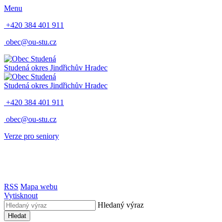
Menu
+420 384 401 911
obec@ou-stu.cz
Studená
okres Jindřichův Hradec
Studená
okres Jindřichův Hradec
+420 384 401 911
obec@ou-stu.cz
Verze pro seniory
RSS
Mapa webu
Vytisknout
Hledaný výraz
Hledat