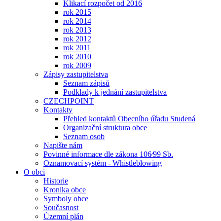
Klikací rozpočet od 2016
rok 2015
rok 2014
rok 2013
rok 2012
rok 2011
rok 2010
rok 2009
Zápisy zastupitelstva
Seznam zápisů
Podklady k jednání zastupitelstva
CZECHPOINT
Kontakty
Přehled kontaktů Obecního úřadu Studená
Organizační struktura obce
Seznam osob
Napište nám
Povinné informace dle zákona 106⁄99 Sb.
Oznamovací systém - Whistleblowing
O obci
Historie
Kronika obce
Symboly obce
Současnost
Územní plán