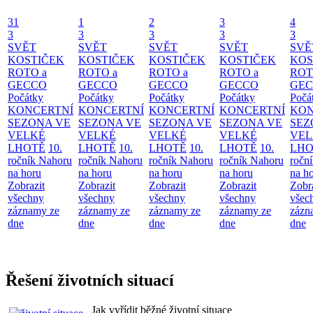
31
1
2
3
4
3
3
3
3
3
SVĚT
SVĚT
SVĚT
SVĚT
SVĚ
KOSTIČEK
KOSTIČEK
KOSTIČEK
KOSTIČEK
KOS
ROTO a
ROTO a
ROTO a
ROTO a
ROT
GECCO
GECCO
GECCO
GECCO
GE
Počátky
Počátky
Počátky
Počátky
Počá
KONCERTNÍ
KONCERTNÍ
KONCERTNÍ
KONCERTNÍ
KON
SEZONA VE
SEZONA VE
SEZONA VE
SEZONA VE
SEZ
VELKÉ
VELKÉ
VELKÉ
VELKÉ
VEL
LHOTĚ
10.
LHOTĚ
10.
LHOTĚ
10.
LHOTĚ
10.
LHO
ročník Nahoru
ročník Nahoru
ročník Nahoru
ročník Nahoru
ročn
na horu
na horu
na horu
na horu
na h
Zobrazit
Zobrazit
Zobrazit
Zobrazit
Zobr
všechny
všechny
všechny
všechny
všec
záznamy ze
záznamy ze
záznamy ze
záznamy ze
zázn
dne
dne
dne
dne
dne
Řešení životních situací
Jak vyřídit běžné životní situace