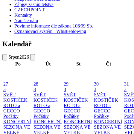
Zápisy zastupitelstva
CZECHPOINT
Kontakty
Napište nám
Povinné informace dle zákona 106⁄99 Sb.
Oznamovací systém - Whistleblowing
Kalendář
Srpen
2026
Po
Út
St
Čt
27
28
29
30
31
3
3
3
3
3
SVĚT
SVĚT
SVĚT
SVĚT
SVĚ
KOSTIČEK
KOSTIČEK
KOSTIČEK
KOSTIČEK
KOS
ROTO a
ROTO a
ROTO a
ROTO a
ROT
GECCO
GECCO
GECCO
GECCO
GE
Počátky
Počátky
Počátky
Počátky
Počá
KONCERTNÍ
KONCERTNÍ
KONCERTNÍ
KONCERTNÍ
KON
SEZONA VE
SEZONA VE
SEZONA VE
SEZONA VE
SEZ
VELKÉ
VELKÉ
VELKÉ
VELKÉ
VEL