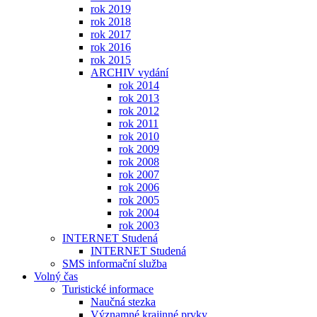
rok 2019
rok 2018
rok 2017
rok 2016
rok 2015
ARCHIV vydání
rok 2014
rok 2013
rok 2012
rok 2011
rok 2010
rok 2009
rok 2008
rok 2007
rok 2006
rok 2005
rok 2004
rok 2003
INTERNET Studená
INTERNET Studená
SMS informační služba
Volný čas
Turistické informace
Naučná stezka
Významné krajinné prvky