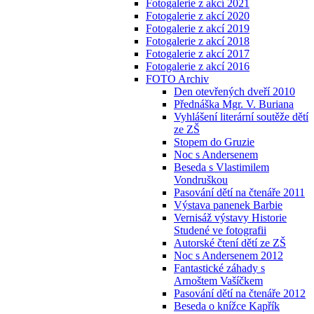
Fotogalerie z akcí 2021
Fotogalerie z akcí 2020
Fotogalerie z akcí 2019
Fotogalerie z akcí 2018
Fotogalerie z akcí 2017
Fotogalerie z akcí 2016
FOTO Archiv
Den otevřených dveří 2010
Přednáška Mgr. V. Buriana
Vyhlášení literární soutěže dětí
ze ZŠ
Stopem do Gruzie
Noc s Andersenem
Beseda s Vlastimilem
Vondruškou
Pasování dětí na čtenáře 2011
Výstava panenek Barbie
Vernisáž výstavy Historie
Studené ve fotografii
Autorské čtení dětí ze ZŠ
Noc s Andersenem 2012
Fantastické záhady s
Arnoštem Vašíčkem
Pasování dětí na čtenáře 2012
Beseda o knížce Kapřík