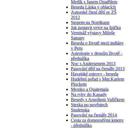
Metlík s Janem Opatřilem
Beseda Láska v oblacích
Autorské čtení dětí ze ZŠ
2012
Stopem na Nordkapp
Jak postavit vejce na špičku
Vernisáž výstavy Miloše
Satrapy
Beseda o životě mezi indiány
v Peru
Astrologie v denním životě -
přednáška
Noc s Andersenem 2013
Pasování dětí na čtenáře 2013
Havajské ostrovy - beseda
Hudební pořad s Mgr.Karlem
Plockem
Mexiko a Quatemala
Na ryby do Kanady
Besedy s Arnoštem Vašíčkem
Stezka po pověstech
Studenska
Pasování na čtenáře 2014
Cesta za domorodými kmeny
- přednáška