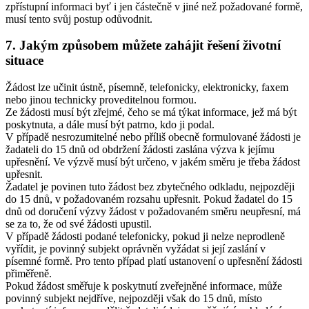
zpřístupní informaci byť i jen částečně v jiné než požadované formě,
musí tento svůj postup odůvodnit.
7. Jakým způsobem můžete zahájit řešení životní
situace
Žádost lze učinit ústně, písemně, telefonicky, elektronicky, faxem
nebo jinou technicky proveditelnou formou.
Ze žádosti musí být zřejmé, čeho se má týkat informace, jež má být
poskytnuta, a dále musí být patrno, kdo ji podal.
V případě nesrozumitelné nebo příliš obecně formulované žádosti je
žadateli do 15 dnů od obdržení žádosti zaslána výzva k jejímu
upřesnění. Ve výzvě musí být určeno, v jakém směru je třeba žádost
upřesnit.
Žadatel je povinen tuto žádost bez zbytečného odkladu, nejpozději
do 15 dnů, v požadovaném rozsahu upřesnit. Pokud žadatel do 15
dnů od doručení výzvy žádost v požadovaném směru neupřesní, má
se za to, že od své žádosti upustil.
V případě žádosti podané telefonicky, pokud ji nelze neprodleně
vyřídit, je povinný subjekt oprávněn vyžádat si její zaslání v
písemné formě. Pro tento případ platí ustanovení o upřesnění žádosti
přiměřeně.
Pokud žádost směřuje k poskytnutí zveřejněné informace, může
povinný subjekt nejdříve, nejpozději však do 15 dnů, místo