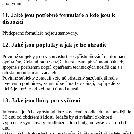
anonymní.
11. Jaké jsou potřebné formuláře a kde jsou k
dispozici
Předepsané formuláře nejsou stanoveny.
12. Jaké jsou poplatky a jak je lze uhradit
Povinné subjekty jsou v souvislosti se zpřístupňováním informací
oprávněny žádat úhradu ve výši, která nesmí přesáhnout náklady
spojené s pořízením kopií, opatřením technických nosičů dat a s
odesláním informací žadateli.
Povinné subjekty zpracují veřejně přístupný sazebník úhrad s
uvedením podmínek, za nichž se úhrady vybírají, popřípadě za
nichž je možno od vybírání úhrad upustit.
13. Jaké jsou lhůty pro vyřízení
Informaci je třeba zpřístupnit bez zbytečného odkladu, nejpozději do
30 dnů od obdržení žádosti, ledaže by si zvláštní okolnosti
výjimečně vynucovaly prodloužení této lhůty, nejvýše však do 60
dnů.
O takových okolnostech a o prodloužení lhůty musí být žadatel před