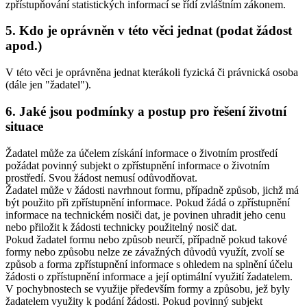
zpřístupňování statistických informací se řídí zvláštním zákonem.
5. Kdo je oprávněn v této věci jednat (podat žádost
apod.)
V této věci je oprávněna jednat kterákoli fyzická či právnická osoba
(dále jen "žadatel").
6. Jaké jsou podmínky a postup pro řešení životní
situace
Žadatel může za účelem získání informace o životním prostředí
požádat povinný subjekt o zpřístupnění informace o životním
prostředí. Svou žádost nemusí odůvodňovat.
Žadatel může v žádosti navrhnout formu, případně způsob, jichž má
být použito při zpřístupnění informace. Pokud žádá o zpřístupnění
informace na technickém nosiči dat, je povinen uhradit jeho cenu
nebo přiložit k žádosti technicky použitelný nosič dat.
Pokud žadatel formu nebo způsob neurčí, případně pokud takové
formy nebo způsobu nelze ze závažných důvodů využít, zvolí se
způsob a forma zpřístupnění informace s ohledem na splnění účelu
žádosti o zpřístupnění informace a její optimální využití žadatelem.
V pochybnostech se využije především formy a způsobu, jež byly
žadatelem využity k podání žádosti. Pokud povinný subjekt