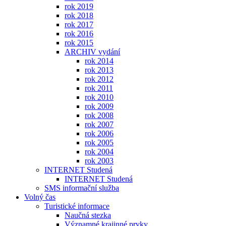
rok 2019
rok 2018
rok 2017
rok 2016
rok 2015
ARCHIV vydání
rok 2014
rok 2013
rok 2012
rok 2011
rok 2010
rok 2009
rok 2008
rok 2007
rok 2006
rok 2005
rok 2004
rok 2003
INTERNET Studená
INTERNET Studená
SMS informační služba
Volný čas
Turistické informace
Naučná stezka
Významné krajinné prvky