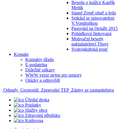
Beseda o knížce Kapřík
Metlík
Island Země ohně a ledu
Setkání se spisovatelem
V.Vondruškou
Pasování na čtenáře 2015
Pohádková šipkovaná
Motivační besedy
nakladatelství Thovt
Svatojakubská pouť
Kontakt
Kontakty úřadu
E-podatelna
Důležité odkazy
WWW verze nejen pro seniory
Otázky a odpovědi
Odpady
Geoportál
Zpravodaj TEP
Zápisy ze zastupitelstva
Úřední deska
Poplatky
Služby obce
Zdravotní středisko
Knihovna