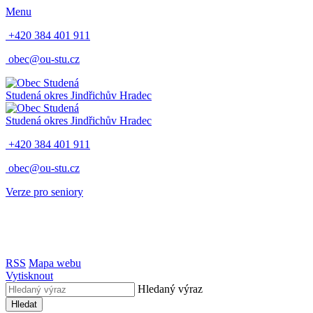
Menu
+420 384 401 911
obec@ou-stu.cz
Studená
okres Jindřichův Hradec
Studená
okres Jindřichův Hradec
+420 384 401 911
obec@ou-stu.cz
Verze pro seniory
RSS
Mapa webu
Vytisknout
Hledaný výraz
Hledat