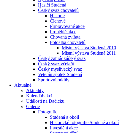
Hasiči Studená
Český svaz chovatelů
Historie
Členové
Připravované akce
Proběhlé akce
Chovaná zvířata
Fotoalba chovatelů
Místní výstava Studená 2010
Místní výstava Studená 2011
Český zahrádkářský svaz
Český svaz včelařů
Český myslivecký svaz
Veterán spolek Studená
Sportovní oddíly
Aktuálně
Aktuality
Kalendář akcí
Události na Dačicku
Galerie
Fotografie
Studená a okolí
Historické fotografie Studené a okolí
Investiční akce