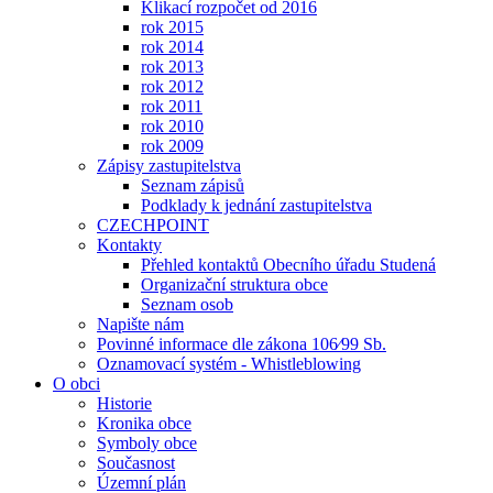
Klikací rozpočet od 2016
rok 2015
rok 2014
rok 2013
rok 2012
rok 2011
rok 2010
rok 2009
Zápisy zastupitelstva
Seznam zápisů
Podklady k jednání zastupitelstva
CZECHPOINT
Kontakty
Přehled kontaktů Obecního úřadu Studená
Organizační struktura obce
Seznam osob
Napište nám
Povinné informace dle zákona 106⁄99 Sb.
Oznamovací systém - Whistleblowing
O obci
Historie
Kronika obce
Symboly obce
Současnost
Územní plán