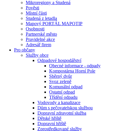
Mikroregiony a Studená
Pověsti
Místní části
Studená z letadla
Mapový PORTÁL MAPOTIP
Osobnosti
Partnerské město
Pravidelné akce
Adresář firem
Pro občany
Služby obce
Odpadové hospodářství
Obecné informace - odpady
Kompostárna Horní Pole
Sběrný dvůr
Svoz zeleně
Komunální odpad
Ostatní odpad
Třídění odpadu
Vodovody a kanalizace
Dům s pečovatelskou službou
Dopravní zdravotní služba
Dětské hřiště
Dopravní hřiště
Zprostředkované služby