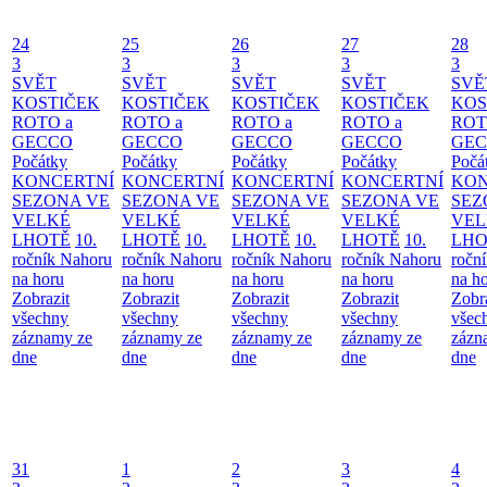
24
25
26
27
28
3
3
3
3
3
SVĚT
SVĚT
SVĚT
SVĚT
SVĚ
KOSTIČEK
KOSTIČEK
KOSTIČEK
KOSTIČEK
KOS
ROTO a
ROTO a
ROTO a
ROTO a
ROT
GECCO
GECCO
GECCO
GECCO
GE
Počátky
Počátky
Počátky
Počátky
Počá
KONCERTNÍ
KONCERTNÍ
KONCERTNÍ
KONCERTNÍ
KON
SEZONA VE
SEZONA VE
SEZONA VE
SEZONA VE
SEZ
VELKÉ
VELKÉ
VELKÉ
VELKÉ
VEL
LHOTĚ
10.
LHOTĚ
10.
LHOTĚ
10.
LHOTĚ
10.
LHO
ročník Nahoru
ročník Nahoru
ročník Nahoru
ročník Nahoru
ročn
na horu
na horu
na horu
na horu
na h
Zobrazit
Zobrazit
Zobrazit
Zobrazit
Zobr
všechny
všechny
všechny
všechny
všec
záznamy ze
záznamy ze
záznamy ze
záznamy ze
zázn
dne
dne
dne
dne
dne
31
1
2
3
4