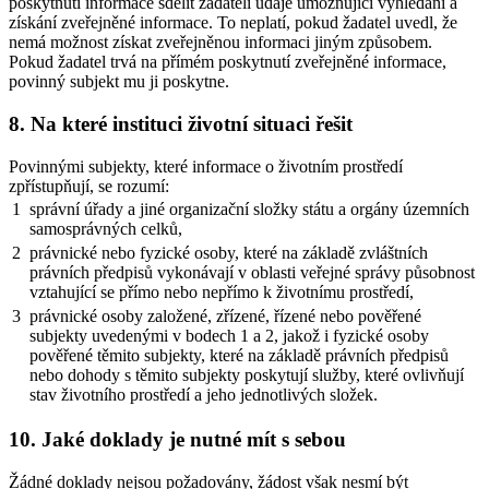
poskytnutí informace sdělit žadateli údaje umožňující vyhledání a
získání zveřejněné informace. To neplatí, pokud žadatel uvedl, že
nemá možnost získat zveřejněnou informaci jiným způsobem.
Pokud žadatel trvá na přímém poskytnutí zveřejněné informace,
povinný subjekt mu ji poskytne.
8. Na které instituci životní situaci řešit
Povinnými subjekty, které informace o životním prostředí
zpřístupňují, se rozumí:
1
správní úřady a jiné organizační složky státu a orgány územních
samosprávných celků,
2
právnické nebo fyzické osoby, které na základě zvláštních
právních předpisů vykonávají v oblasti veřejné správy působnost
vztahující se přímo nebo nepřímo k životnímu prostředí,
3
právnické osoby založené, zřízené, řízené nebo pověřené
subjekty uvedenými v bodech 1 a 2, jakož i fyzické osoby
pověřené těmito subjekty, které na základě právních předpisů
nebo dohody s těmito subjekty poskytují služby, které ovlivňují
stav životního prostředí a jeho jednotlivých složek.
10. Jaké doklady je nutné mít s sebou
Žádné doklady nejsou požadovány, žádost však nesmí být