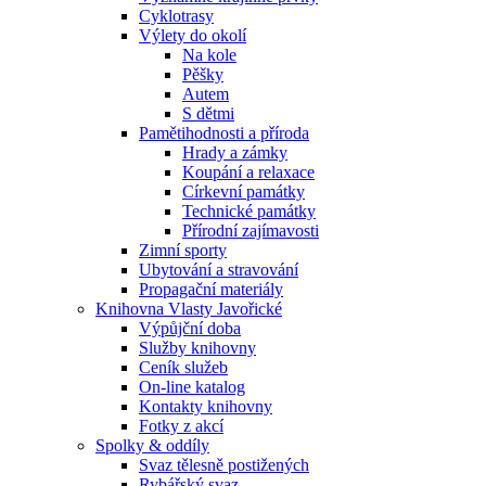
Cyklotrasy
Výlety do okolí
Na kole
Pěšky
Autem
S dětmi
Pamětihodnosti a příroda
Hrady a zámky
Koupání a relaxace
Církevní památky
Technické památky
Přírodní zajímavosti
Zimní sporty
Ubytování a stravování
Propagační materiály
Knihovna Vlasty Javořické
Výpůjční doba
Služby knihovny
Ceník služeb
On-line katalog
Kontakty knihovny
Fotky z akcí
Spolky & oddíly
Svaz tělesně postižených
Rybářský svaz