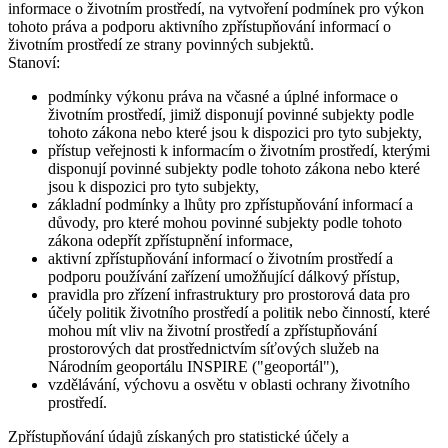
informace o životním prostředí, na vytvoření podmínek pro výkon
tohoto práva a podporu aktivního zpřístupňování informací o
životním prostředí ze strany povinných subjektů.
Stanoví:
podmínky výkonu práva na včasné a úplné informace o
životním prostředí, jimiž disponují povinné subjekty podle
tohoto zákona nebo které jsou k dispozici pro tyto subjekty,
přístup veřejnosti k informacím o životním prostředí, kterými
disponují povinné subjekty podle tohoto zákona nebo které
jsou k dispozici pro tyto subjekty,
základní podmínky a lhůty pro zpřístupňování informací a
důvody, pro které mohou povinné subjekty podle tohoto
zákona odepřít zpřístupnění informace,
aktivní zpřístupňování informací o životním prostředí a
podporu používání zařízení umožňující dálkový přístup,
pravidla pro zřízení infrastruktury pro prostorová data pro
účely politik životního prostředí a politik nebo činností, které
mohou mít vliv na životní prostředí a zpřístupňování
prostorových dat prostřednictvím síťových služeb na
Národním geoportálu INSPIRE ("geoportál"),
vzdělávání, výchovu a osvětu v oblasti ochrany životního
prostředí.
Zpřístupňování údajů získaných pro statistické účely a