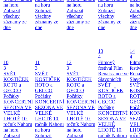
na horu
na horu
na horu
na horu
na h
Zobrazit
Zobrazit
Zobrazit
Zobrazit
Zobr
všechny
všechny
všechny
všechny
všec
záznamy ze
záznamy ze
záznamy ze
záznamy ze
zázn
dne
dne
dne
dne
dne
13
14
4
4
10
11
12
Filmový
Film
3
3
3
festival Film
festi
SVĚT
SVĚT
SVĚT
Renaissance ve
Rena
KOSTIČEK
KOSTIČEK
KOSTIČEK
Slavonicích
Slav
ROTO a
ROTO a
ROTO a
SVĚT
SVĚ
GECCO
GECCO
GECCO
KOSTIČEK
KOS
Počátky
Počátky
Počátky
ROTO a
ROT
KONCERTNÍ
KONCERTNÍ
KONCERTNÍ
GECCO
GE
SEZONA VE
SEZONA VE
SEZONA VE
Počátky
Počá
VELKÉ
VELKÉ
VELKÉ
KONCERTNÍ
KON
LHOTĚ
10.
LHOTĚ
10.
LHOTĚ
10.
SEZONA VE
SEZ
ročník Nahoru
ročník Nahoru
ročník Nahoru
VELKÉ
VEL
na horu
na horu
na horu
LHOTĚ
10.
LHO
Zobrazit
Zobrazit
Zobrazit
ročník Nahoru
ročn