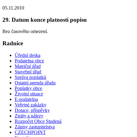
05.11.2010
29. Datum konce platnosti popisu
Bez časového omezení.
Radnice
Úřední deska
Podatelna obce
Matriční úřad
Stavební úřad
Správa poplatků
Ostatní agenda úřadu
Poplatky obce
Životní situace
E-podatelna
Veřejné zakázky
Dotace, příspěvky
Ztráty a nálezy
Rozpočet Obce Studená
Zápisy zastupitelstva
CZECHPOINT