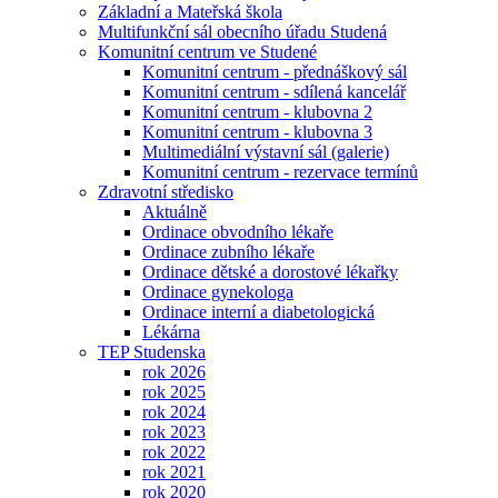
Základní a Mateřská škola
Multifunkční sál obecního úřadu Studená
Komunitní centrum ve Studené
Komunitní centrum - přednáškový sál
Komunitní centrum - sdílená kancelář
Komunitní centrum - klubovna 2
Komunitní centrum - klubovna 3
Multimediální výstavní sál (galerie)
Komunitní centrum - rezervace termínů
Zdravotní středisko
Aktuálně
Ordinace obvodního lékaře
Ordinace zubního lékaře
Ordinace dětské a dorostové lékařky
Ordinace gynekologa
Ordinace interní a diabetologická
Lékárna
TEP Studenska
rok 2026
rok 2025
rok 2024
rok 2023
rok 2022
rok 2021
rok 2020