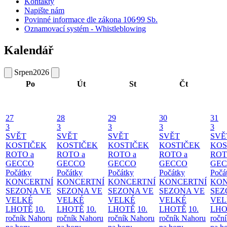
Kontakty
Napište nám
Povinné informace dle zákona 106⁄99 Sb.
Oznamovací systém - Whistleblowing
Kalendář
Srpen
2026
Po
Út
St
Čt
27
28
29
30
31
3
3
3
3
3
SVĚT
SVĚT
SVĚT
SVĚT
SVĚ
KOSTIČEK
KOSTIČEK
KOSTIČEK
KOSTIČEK
KOS
ROTO a
ROTO a
ROTO a
ROTO a
ROT
GECCO
GECCO
GECCO
GECCO
GE
Počátky
Počátky
Počátky
Počátky
Počá
KONCERTNÍ
KONCERTNÍ
KONCERTNÍ
KONCERTNÍ
KON
SEZONA VE
SEZONA VE
SEZONA VE
SEZONA VE
SEZ
VELKÉ
VELKÉ
VELKÉ
VELKÉ
VEL
LHOTĚ
10.
LHOTĚ
10.
LHOTĚ
10.
LHOTĚ
10.
LHO
ročník Nahoru
ročník Nahoru
ročník Nahoru
ročník Nahoru
ročn