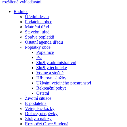
rozšířené vyhledávání
Radnice
Úřední deska
Podatelna obce
Matriční úřad
Stavební úřad
Správa poplatků
Ostatní agenda úřadu
Poplatky obce
Popelnice
Psi
Služby administrativní
Služby technické
Vodné a stočné
Hřbitovní služby
Užívání veřejného prostranství
Rekreační pobyt
Ostatní
Životní situace
E-podatelna
Veřejné zakázky
Dotace, příspěvky
Ztráty a nálezy
Rozpočet Obce Studená