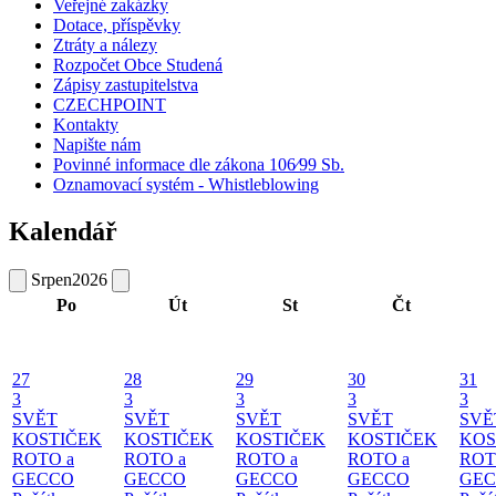
Veřejné zakázky
Dotace, příspěvky
Ztráty a nálezy
Rozpočet Obce Studená
Zápisy zastupitelstva
CZECHPOINT
Kontakty
Napište nám
Povinné informace dle zákona 106⁄99 Sb.
Oznamovací systém - Whistleblowing
Kalendář
Srpen
2026
Po
Út
St
Čt
27
28
29
30
31
3
3
3
3
3
SVĚT
SVĚT
SVĚT
SVĚT
SVĚ
KOSTIČEK
KOSTIČEK
KOSTIČEK
KOSTIČEK
KOS
ROTO a
ROTO a
ROTO a
ROTO a
ROT
GECCO
GECCO
GECCO
GECCO
GE