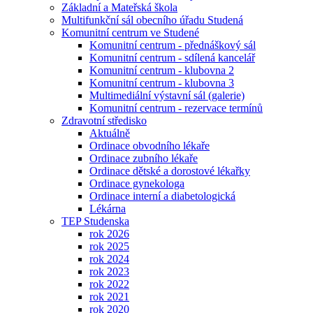
Základní a Mateřská škola
Multifunkční sál obecního úřadu Studená
Komunitní centrum ve Studené
Komunitní centrum - přednáškový sál
Komunitní centrum - sdílená kancelář
Komunitní centrum - klubovna 2
Komunitní centrum - klubovna 3
Multimediální výstavní sál (galerie)
Komunitní centrum - rezervace termínů
Zdravotní středisko
Aktuálně
Ordinace obvodního lékaře
Ordinace zubního lékaře
Ordinace dětské a dorostové lékařky
Ordinace gynekologa
Ordinace interní a diabetologická
Lékárna
TEP Studenska
rok 2026
rok 2025
rok 2024
rok 2023
rok 2022
rok 2021
rok 2020