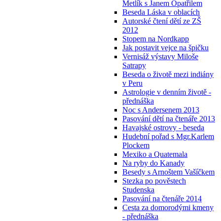
Metlík s Janem Opatřilem
Beseda Láska v oblacích
Autorské čtení dětí ze ZŠ
2012
Stopem na Nordkapp
Jak postavit vejce na špičku
Vernisáž výstavy Miloše
Satrapy
Beseda o životě mezi indiány
v Peru
Astrologie v denním životě -
přednáška
Noc s Andersenem 2013
Pasování dětí na čtenáře 2013
Havajské ostrovy - beseda
Hudební pořad s Mgr.Karlem
Plockem
Mexiko a Quatemala
Na ryby do Kanady
Besedy s Arnoštem Vašíčkem
Stezka po pověstech
Studenska
Pasování na čtenáře 2014
Cesta za domorodými kmeny
- přednáška