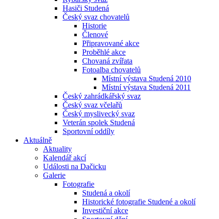
Hasiči Studená
Český svaz chovatelů
Historie
Členové
Připravované akce
Proběhlé akce
Chovaná zvířata
Fotoalba chovatelů
Místní výstava Studená 2010
Místní výstava Studená 2011
Český zahrádkářský svaz
Český svaz včelařů
Český myslivecký svaz
Veterán spolek Studená
Sportovní oddíly
Aktuálně
Aktuality
Kalendář akcí
Události na Dačicku
Galerie
Fotografie
Studená a okolí
Historické fotografie Studené a okolí
Investiční akce