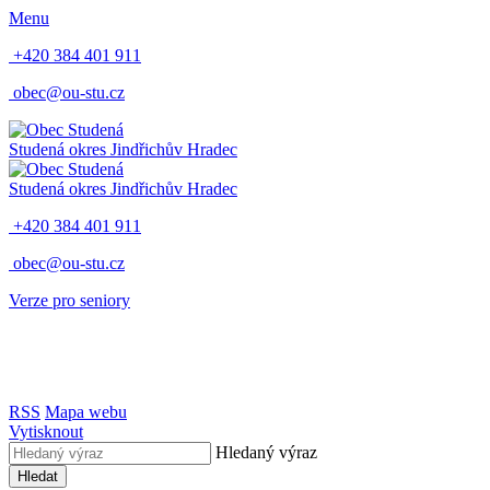
Menu
+420 384 401 911
obec@ou-stu.cz
Studená
okres Jindřichův Hradec
Studená
okres Jindřichův Hradec
+420 384 401 911
obec@ou-stu.cz
Verze pro seniory
RSS
Mapa webu
Vytisknout
Hledaný výraz
Hledat