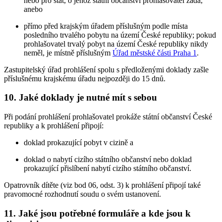
nebo pro stát, o jehož státní občanství prohlašovatel žádá,
anebo
přímo před krajským úřadem příslušným podle místa
posledního trvalého pobytu na území České republiky; pokud
prohlašovatel trvalý pobyt na území České republiky nikdy
neměl, je místně příslušným
Úřad městské části Praha 1
.
Zastupitelský úřad prohlášení spolu s předloženými doklady zašle
příslušnému krajskému úřadu nejpozději do 15 dnů.
10. Jaké doklady je nutné mít s sebou
Při podání prohlášení prohlašovatel prokáže státní občanství České
republiky a k prohlášení připojí:
doklad prokazující pobyt v cizině a
doklad o nabytí cizího státního občanství nebo doklad
prokazující přislíbení nabytí cizího státního občanství.
Opatrovník dítěte (viz bod 06, odst. 3) k prohlášení připojí také
pravomocné rozhodnutí soudu o svém ustanovení.
11. Jaké jsou potřebné formuláře a kde jsou k