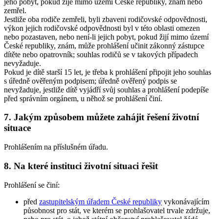
jeho pobyt, pokud žije mimo území České republiky, znám nebo
zemřel.
Jestliže oba rodiče zemřeli, byli zbaveni rodičovské odpovědnosti,
výkon jejich rodičovské odpovědnosti byl v této oblasti omezen
nebo pozastaven, nebo není-li jejich pobyt, pokud žijí mimo území
České republiky, znám, může prohlášení učinit zákonný zástupce
dítěte nebo opatrovník; souhlas rodičů se v takových případech
nevyžaduje.
Pokud je dítě starší 15 let, je třeba k prohlášení připojit jeho souhlas
s úředně ověřeným podpisem; úředně ověřený podpis se
nevyžaduje, jestliže dítě vyjádří svůj souhlas a prohlášení podepíše
před správním orgánem, u něhož se prohlášení činí.
7. Jakým způsobem můžete zahájit řešení životní
situace
Prohlášením na příslušném úřadu.
8. Na které instituci životní situaci řešit
Prohlášení se činí:
před
zastupitelským úřadem České republiky
vykonávajícím
působnost pro stát, ve kterém se prohlašovatel trvale zdržuje,