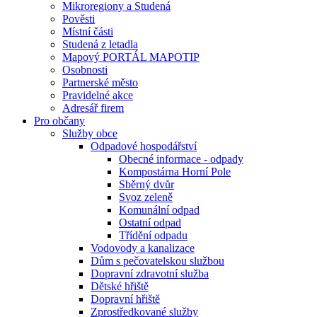
Mikroregiony a Studená
Pověsti
Místní části
Studená z letadla
Mapový PORTÁL MAPOTIP
Osobnosti
Partnerské město
Pravidelné akce
Adresář firem
Pro občany
Služby obce
Odpadové hospodářství
Obecné informace - odpady
Kompostárna Horní Pole
Sběrný dvůr
Svoz zeleně
Komunální odpad
Ostatní odpad
Třídění odpadu
Vodovody a kanalizace
Dům s pečovatelskou službou
Dopravní zdravotní služba
Dětské hřiště
Dopravní hřiště
Zprostředkované služby