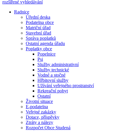
rozšířené vyhledávání
Radnice
Úřední deska
Podatelna obce
Matriční úřad
Stavební úřad
Správa poplatků
Ostatní agenda úřadu
Poplatky obce
Popelnice
Psi
Služby administrativní
Služby technické
Vodné a stočné
Hřbitovní služby
Užívání veřejného prostranství
Rekreační pobyt
Ostatní
Životní situace
E-podatelna
Veřejné zakázky
Dotace, příspěvky
Ztráty a nálezy
Rozpočet Obce Studená