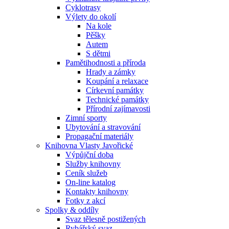
Cyklotrasy
Výlety do okolí
Na kole
Pěšky
Autem
S dětmi
Pamětihodnosti a příroda
Hrady a zámky
Koupání a relaxace
Církevní památky
Technické památky
Přírodní zajímavosti
Zimní sporty
Ubytování a stravování
Propagační materiály
Knihovna Vlasty Javořické
Výpůjční doba
Služby knihovny
Ceník služeb
On-line katalog
Kontakty knihovny
Fotky z akcí
Spolky & oddíly
Svaz tělesně postižených
Rybářský svaz