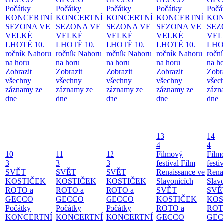
Počátky
Počátky
Počátky
Počátky
Počá
KONCERTNÍ
KONCERTNÍ
KONCERTNÍ
KONCERTNÍ
KON
SEZONA VE
SEZONA VE
SEZONA VE
SEZONA VE
SEZ
VELKÉ
VELKÉ
VELKÉ
VELKÉ
VEL
LHOTĚ
10.
LHOTĚ
10.
LHOTĚ
10.
LHOTĚ
10.
LHO
ročník Nahoru
ročník Nahoru
ročník Nahoru
ročník Nahoru
ročn
na horu
na horu
na horu
na horu
na h
Zobrazit
Zobrazit
Zobrazit
Zobrazit
Zobr
všechny
všechny
všechny
všechny
všec
záznamy ze
záznamy ze
záznamy ze
záznamy ze
zázn
dne
dne
dne
dne
dne
13
14
4
4
10
11
12
Filmový
Film
3
3
3
festival Film
festi
SVĚT
SVĚT
SVĚT
Renaissance ve
Rena
KOSTIČEK
KOSTIČEK
KOSTIČEK
Slavonicích
Slav
ROTO a
ROTO a
ROTO a
SVĚT
SVĚ
GECCO
GECCO
GECCO
KOSTIČEK
KOS
Počátky
Počátky
Počátky
ROTO a
ROT
KONCERTNÍ
KONCERTNÍ
KONCERTNÍ
GECCO
GE