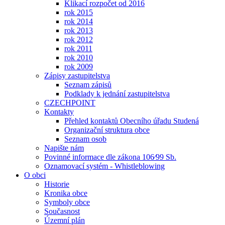
Klikací rozpočet od 2016
rok 2015
rok 2014
rok 2013
rok 2012
rok 2011
rok 2010
rok 2009
Zápisy zastupitelstva
Seznam zápisů
Podklady k jednání zastupitelstva
CZECHPOINT
Kontakty
Přehled kontaktů Obecního úřadu Studená
Organizační struktura obce
Seznam osob
Napište nám
Povinné informace dle zákona 106⁄99 Sb.
Oznamovací systém - Whistleblowing
O obci
Historie
Kronika obce
Symboly obce
Současnost
Územní plán