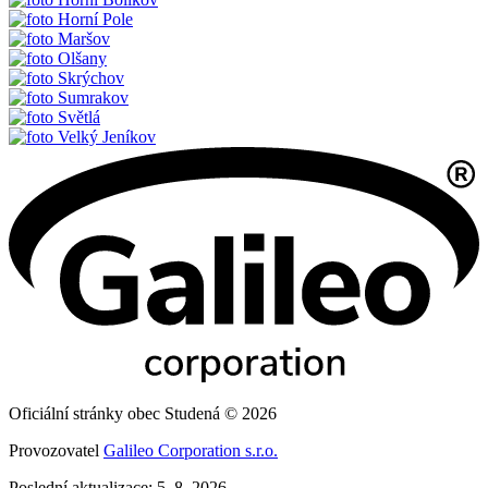
Horní Pole
Maršov
Olšany
Skrýchov
Sumrakov
Světlá
Velký Jeníkov
Oficiální stránky obec Studená © 2026
Provozovatel
Galileo Corporation s.r.o.
Poslední aktualizace: 5. 8. 2026