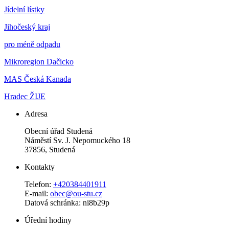
Jídelní lístky
Jihočeský kraj
pro méně odpadu
Mikroregion Dačicko
MAS Česká Kanada
Hradec ŽIJE
Adresa
Obecní úřad Studená
Náměstí Sv. J. Nepomuckého 18
37856, Studená
Kontakty
Telefon:
+420384401911
E-mail:
obec@ou-stu.cz
Datová schránka: ni8b29p
Úřední hodiny