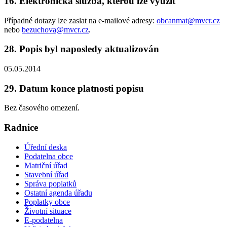
16. Elektronická služba, kterou lze využít
Případné dotazy lze zaslat na e-mailové adresy:
obcanmat@mvcr.cz
nebo
bezuchova@mvcr.cz
.
28. Popis byl naposledy aktualizován
05.05.2014
29. Datum konce platnosti popisu
Bez časového omezení.
Radnice
Úřední deska
Podatelna obce
Matriční úřad
Stavební úřad
Správa poplatků
Ostatní agenda úřadu
Poplatky obce
Životní situace
E-podatelna