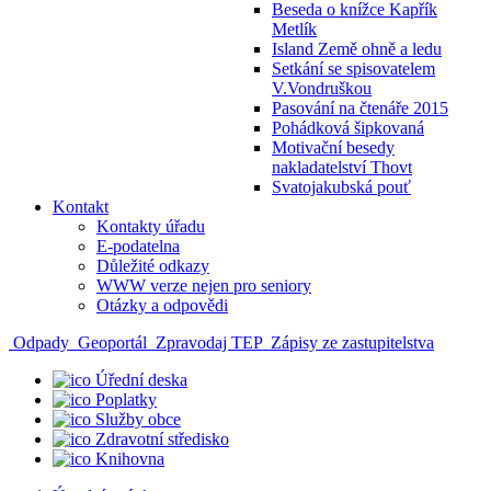
Beseda o knížce Kapřík
Metlík
Island Země ohně a ledu
Setkání se spisovatelem
V.Vondruškou
Pasování na čtenáře 2015
Pohádková šipkovaná
Motivační besedy
nakladatelství Thovt
Svatojakubská pouť
Kontakt
Kontakty úřadu
E-podatelna
Důležité odkazy
WWW verze nejen pro seniory
Otázky a odpovědi
Odpady
Geoportál
Zpravodaj TEP
Zápisy ze zastupitelstva
Úřední deska
Poplatky
Služby obce
Zdravotní středisko
Knihovna