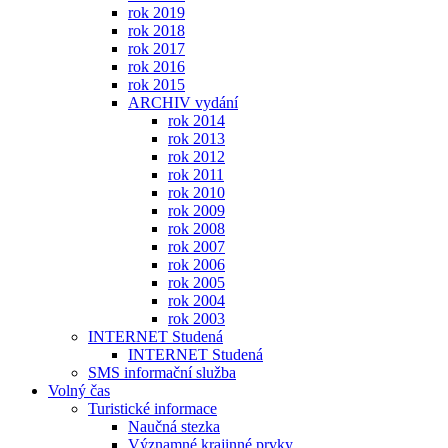
rok 2019
rok 2018
rok 2017
rok 2016
rok 2015
ARCHIV vydání
rok 2014
rok 2013
rok 2012
rok 2011
rok 2010
rok 2009
rok 2008
rok 2007
rok 2006
rok 2005
rok 2004
rok 2003
INTERNET Studená
INTERNET Studená
SMS informační služba
Volný čas
Turistické informace
Naučná stezka
Významné krajinné prvky