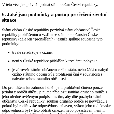
V této věci je oprávněn jednat státní občan České republiky.
6. Jaké jsou podmínky a postup pro řešení životní
situace
Státní občan České republiky pozbývá státní občanství České
republiky prohlášením o vzdání se státního občanství České
republiky (dále jen "prohlášení"), jestliže splňuje současně tyto
podmínky:
trvale se zdržuje v cizině,
není v České republice přihlášen k trvalému pobytu a
je zároveň státním občanem cizího státu, nebo žádá o nabytí
cizího státního občanství a prohlášení činí v souvislosti s
nabytím tohoto státního občanství.
Do prohlášení lze zahrnou i dítě - je-li prohlášení činěno pouze
jedním z rodičů dítěte, je nutné předložit souhlas druhého rodiče s
jeho úředně ověřeným podpisem s tím, aby dítě pozbylo státní
občanství České republiky; souhlas druhého rodiče se nevyžaduje,
pokud byl rodičovské odpovědnosti zbaven, výkon jeho rodičovské
odpovědnosti byl v této oblasti omezen nebo pozastaven, není-li