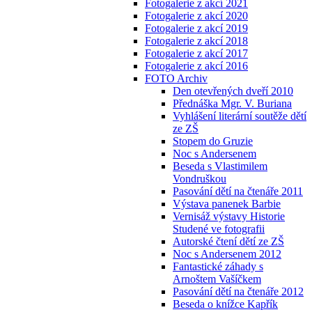
Fotogalerie z akcí 2021
Fotogalerie z akcí 2020
Fotogalerie z akcí 2019
Fotogalerie z akcí 2018
Fotogalerie z akcí 2017
Fotogalerie z akcí 2016
FOTO Archiv
Den otevřených dveří 2010
Přednáška Mgr. V. Buriana
Vyhlášení literární soutěže dětí
ze ZŠ
Stopem do Gruzie
Noc s Andersenem
Beseda s Vlastimilem
Vondruškou
Pasování dětí na čtenáře 2011
Výstava panenek Barbie
Vernisáž výstavy Historie
Studené ve fotografii
Autorské čtení dětí ze ZŠ
Noc s Andersenem 2012
Fantastické záhady s
Arnoštem Vašíčkem
Pasování dětí na čtenáře 2012
Beseda o knížce Kapřík